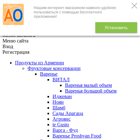
Нашим интернет-магазином намного удобнее
+7 (495) 646-888-1
пользоваться с помощью бесплатного
приложения!
В корзине
0
товаров
Установить
x
Меню каталога
Меню сайта
Вход
Регистрация
Продукты из Армении
Фруктовые консервации
Варенье
ВИТАЛ
Варенья малый объем
Варенья большой объем
Иджеван
Ноян
Шамб
Сады Арагаца
Агроянс
te Gusto
Варга - Фуд
Варенье Proshyan Food