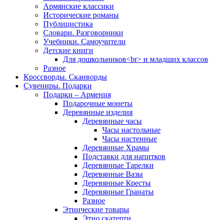
Армянские классики
Исторические романы
Публицистика
Словари. Разговорники
Учебники. Самоучители
Детские книги
Для дошкольников<br> и младших классов
Разное
Кроссворды. Сканворды
Сувениры. Подарки
Подарки – Армения
Подарочные монеты
Деревянные изделия
Деревянные часы
Часы настольные
Часы настенные
Деревянные Храмы
Подставки для напитков
Деревянные Тарелки
Деревянные Вазы
Деревянные Кресты
Деревянные Гранаты
Разное
Этнические товары
Этно скатерти