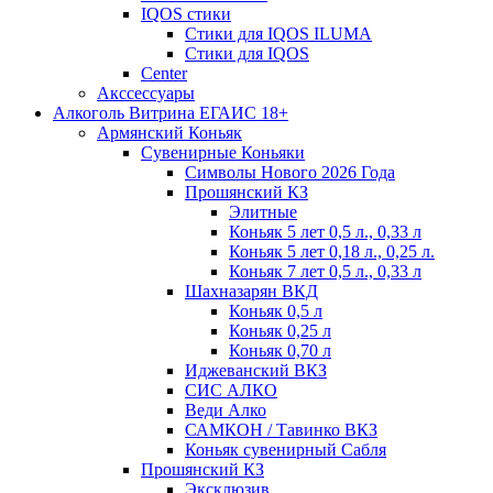
IQOS стики
Стики для IQOS ILUMA
Стики для IQOS
Сenter
Акссессуары
Алкоголь Витрина ЕГАИС 18+
Армянский Коньяк
Сувенирные Коньяки
Символы Нового 2026 Года
Прошянский КЗ
Элитные
Коньяк 5 лет 0,5 л., 0,33 л
Коньяк 5 лет 0,18 л., 0,25 л.
Коньяк 7 лет 0,5 л., 0,33 л
Шахназарян ВКД
Коньяк 0,5 л
Коньяк 0,25 л
Коньяк 0,70 л
Иджеванский ВКЗ
СИС АЛКО
Веди Алко
САМКОН / Тавинко ВКЗ
Коньяк сувенирный Сабля
Прошянский КЗ
Эксклюзив