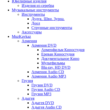
Ювелирные изделия
Изделия из серебра
Музыкальные инструменты
Инструменты
Дудук. Шви. Зурна.
Доол
Струнные инструменты
Аксессуары
MuzKavkaz
Армения
Армения DVD
Арменфильм Киностудия
Ереван Киностудия
Документальное Кино
Мультфильмы
Blu-ray. HD DVD
Армения Audio CD
Армения Audio MP3
Грузия
Грузия DVD
Грузия Audio CD
Грузия MP3
Адыгея
Адыгея DVD
Адыгея Audio CD