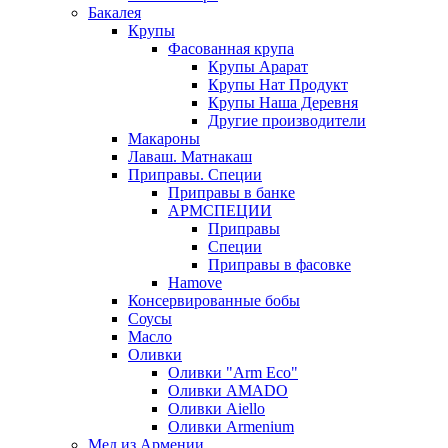
Бакалея
Крупы
Фасованная крупа
Крупы Арарат
Крупы Нат Продукт
Крупы Наша Деревня
Другие производители
Макароны
Лаваш. Матнакаш
Приправы. Специи
Приправы в банке
АРМСПЕЦИИ
Приправы
Специи
Приправы в фасовке
Hamove
Консервированные бобы
Соусы
Масло
Оливки
Оливки "Arm Eco"
Оливки AMADO
Оливки Aiello
Оливки Armenium
Мед из Армении