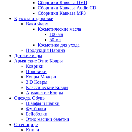
Сборники Кавказа DVD
Сборники Кавказа Audio CD
Сборники Кавказа MP3
Красота и здоровье
Ваки Фарм
Косметические масла
100 мл
50 мл
Косметика для ухода
Продукция Наринэ
Детские игры
Армянские Этно Ковры
Коврики
Половики
Ковры Модерн
3 D Ковры
Классические Ковры
Армянские Ковры
Одежда. Обувь
Шарфы и шапки
Футболки
Бейсболки
Этно масики балетки
О геноциде
Книги