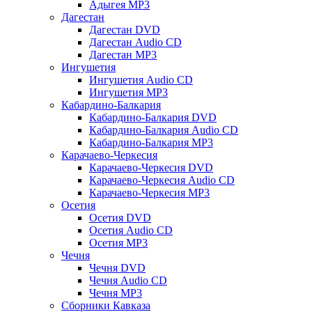
Адыгея MP3
Дагестан
Дагестан DVD
Дагестан Audio CD
Дагестан MP3
Ингушетия
Ингушетия Audio CD
Ингушетия MP3
Кабардино-Балкария
Кабардино-Балкария DVD
Кабардино-Балкария Audio CD
Кабардино-Балкария MP3
Карачаево-Черкесия
Карачаево-Черкесия DVD
Карачаево-Черкесия Audio CD
Карачаево-Черкесия MP3
Осетия
Осетия DVD
Осетия Audio CD
Осетия MP3
Чечня
Чечня DVD
Чечня Audio CD
Чечня MP3
Сборники Кавказа