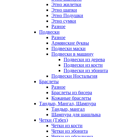
Этно жилетки
Этно шапки
Этно Подушки
Этно сумки
Разное
Подвески
Разное
Армянские буквы
Подвески маски
Подвески в машину
Подвески из дерева
Подвески из кости
Подвески из эбонита
Подвески Ностальгия
Браслеты
Разное
Браслеты из бисера
Кожаные браслеты
Тандыр, Мангал, Шампура
Тандыр, мангал
Шампура для шашлыка
Четки (Тзбех)
Четки из кости
Четки из эбонита
Четки из обсидиана