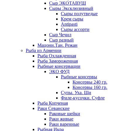
Сыр ЭКОТАВУШ
Сыры Эксклюзивный
Сыры полутведые
Крем сыры
Antipasti
Сыры ассорти
Сыр Чечил
Сыр разный
Мацони.Тан. Режан
Рыба из Армении
Рыба Охлажденная
Рыба Замороженная
Рыбные консервации
ЭКО ФУД
Рыбные консервы
Консервы 240 гр.
Консервы 160 гр.
Супы. Уха. Щи
Филе-кусочки. Суфле
Рыба Копченая
Раки Севанские
Раковые шейки
Раки живые
Раки варенные
Рыбная Икра