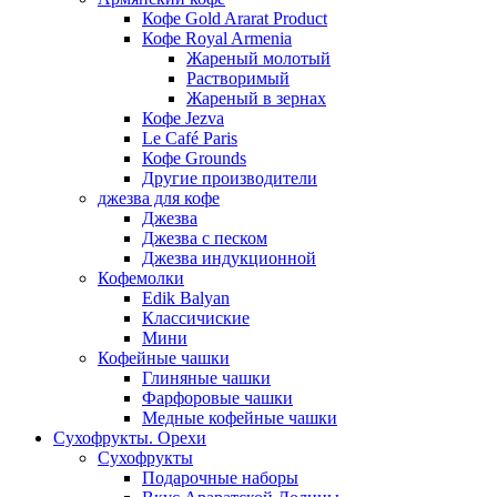
Кофе Gold Ararat Product
Кофе Royal Armenia
Жареный молотый
Растворимый
Жареный в зернах
Кофе Jezva
Le Café Paris
Кофе Grounds
Другие производители
джезва для кофе
Джезва
Джезва с песком
Джезва индукционной
Кофемолки
Edik Balyan
Классичиские
Мини
Кофейные чашки
Глиняные чашки
Фарфоровые чашки
Медные кофейные чашки
Сухофрукты. Орехи
Сухофрукты
Подарочные наборы