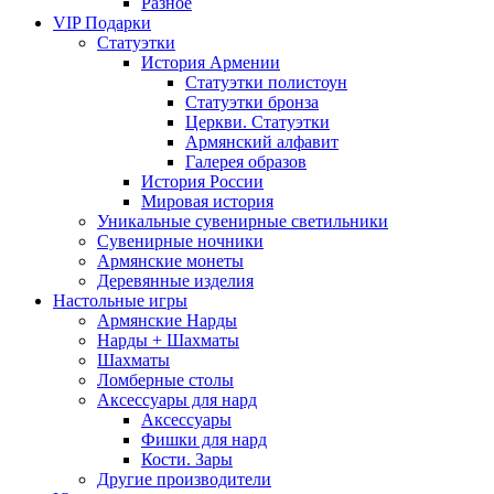
Разное
VIP Подарки
Статуэтки
История Армении
Статуэтки полистоун
Статуэтки бронза
Церкви. Статуэтки
Армянский алфавит
Галерея образов
История России
Мировая история
Уникальные сувенирные светильники
Сувенирные ночники
Армянские монеты
Деревянные изделия
Настольные игры
Армянские Нарды
Нарды + Шахматы
Шахматы
Ломберные столы
Аксессуары для нард
Аксессуары
Фишки для нард
Кости. Зары
Другие производители