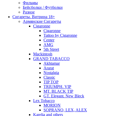
Фильмы
Бейсболки / Футболки
Разное
Сигареты. Витрина 18+
Армянские Сигареты
Cigaronne
Cigaronne
Tattoo by Cigaronne
Center
AMG
5th Street
Mackintosh
GRAND TABACCO
Akhtamar
Ararat
Nostalgia
Classic
TIP TOP
TRIUMPH. VIP
MT. BLACK TIP
GT. Elegant. New Bleck
Lex Tobacco
MORION
SOPRANO, LEX, ALEX
Karelia and others