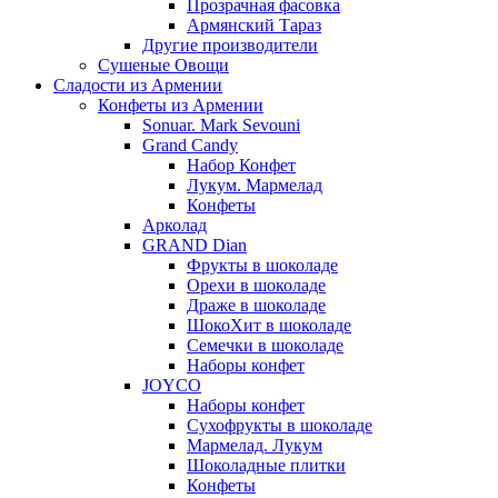
Прозрачная фасовка
Армянский Тараз
Другие производители
Сушеные Овощи
Сладости из Армении
Конфеты из Армении
Sonuar. Mark Sevouni
Grand Candy
Набор Конфет
Лукум. Мармелад
Конфеты
Арколад
GRAND Dian
Фрукты в шоколаде
Орехи в шоколаде
Драже в шоколаде
ШокоХит в шоколаде
Семечки в шоколаде
Наборы конфет
JOYCO
Наборы конфет
Сухофрукты в шоколаде
Мармелад. Лукум
Шоколадные плитки
Конфеты