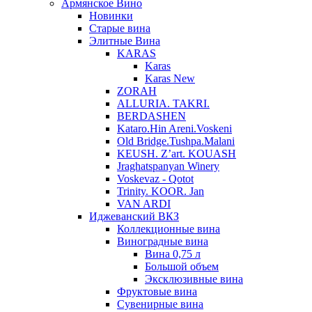
Армянское Вино
Новинки
Старые вина
Элитные Вина
KARAS
Karas
Karas New
ZORAH
ALLURIA. TAKRI.
BERDASHEN
Kataro.Hin Areni.Voskeni
Old Bridge.Tushpa.Malani
KEUSH. Z’art. KOUASH
Jraghatspanyan Winery
Voskevaz - Qotot
Trinity. KOOR. Jan
VAN ARDI
Иджеванский ВКЗ
Коллекционные вина
Виноградные вина
Вина 0,75 л
Большой объем
Эксклюзивные вина
Фруктовые вина
Cувенирные вина