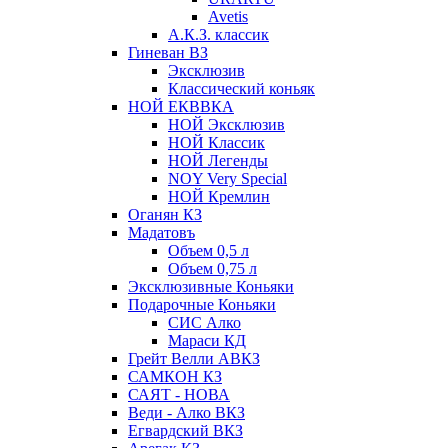
Avetis
А.К.З. классик
Гиневан ВЗ
Эксклюзив
Классический коньяк
НОЙ ЕКВВКА
НОЙ Эксклюзив
НОЙ Классик
НОЙ Легенды
NOY Very Speсial
НОЙ Кремлин
Оганян КЗ
Мадатовъ
Объем 0,5 л
Объем 0,75 л
Эксклюзивные Коньяки
Подарочные Коньяки
СИС Алко
Мараси КД
Грейт Велли АВКЗ
САМКОН КЗ
САЯТ - НОВА
Веди - Алко ВКЗ
Егвардский ВКЗ