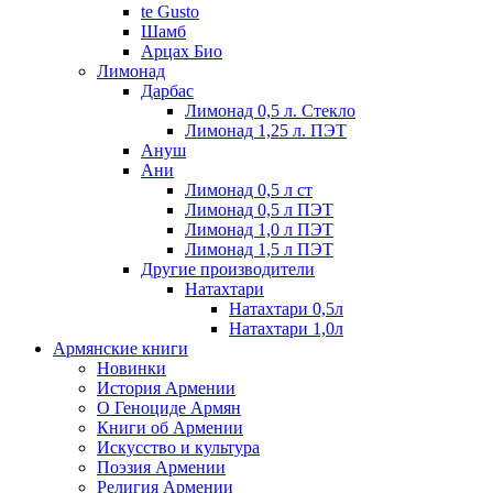
te Gusto
Шамб
Арцах Био
Лимонад
Дарбас
Лимонад 0,5 л. Стекло
Лимонад 1,25 л. ПЭТ
Ануш
Ани
Лимонад 0,5 л ст
Лимонад 0,5 л ПЭТ
Лимонад 1,0 л ПЭТ
Лимонад 1,5 л ПЭТ
Другие производители
Натахтари
Натахтари 0,5л
Натахтари 1,0л
Армянские книги
Новинки
История Армении
О Геноциде Армян
Книги об Армении
Иcкусство и культура
Поэзия Армении
Религия Армении