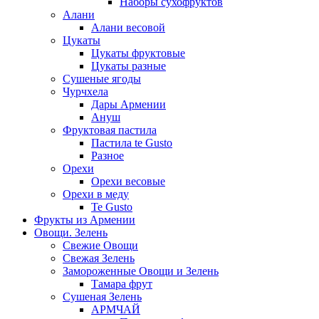
Наборы сухофруктов
Алани
Алани весовой
Цукаты
Цукаты фруктовые
Цукаты разные
Сушеные ягоды
Чурчхела
Дары Армении
Ануш
Фруктовая пастила
Пастила te Gusto
Разное
Орехи
Орехи весовые
Орехи в меду
Te Gusto
Фрукты из Армении
Овощи. Зелень
Свежие Овощи
Свежая Зелень
Замороженные Овощи и Зелень
Тамара фрут
Сушеная Зелень
АРМЧАЙ