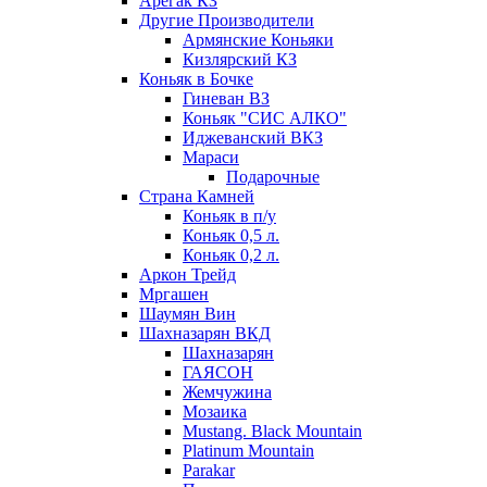
Арегак КЗ
Другие Производители
Армянские Коньяки
Кизлярский КЗ
Коньяк в Бочке
Гиневан ВЗ
Коньяк "СИС АЛКО"
Иджеванский ВКЗ
Мараси
Подарочные
Страна Камней
Коньяк в п/у
Коньяк 0,5 л.
Коньяк 0,2 л.
Аркон Трейд
Мргашен
Шаумян Вин
Шахназарян ВКД
Шахназарян
ГАЯСОН
Жемчужина
Мозаика
Mustang. Black Mountain
Platinum Mountain
Parakar