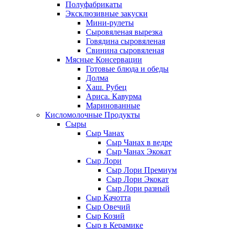
Полуфабрикаты
Эксклюзивные закуски
Мини-рулеты
Сыровяленая вырезка
Говядина сыровяленая
Свинина сыровяленая
Мясные Консервации
Готовые блюда и обеды
Долма
Хаш. Рубец
Ариса. Кавурма
Маринованные
Кисломолочные Продукты
Сыры
Сыр Чанах
Сыр Чанах в ведре
Сыр Чанах Экокат
Сыр Лори
Сыр Лори Премиум
Сыр Лори Экокат
Сыр Лори разный
Сыр Качотта
Сыр Овечий
Сыр Козий
Сыр в Керамике