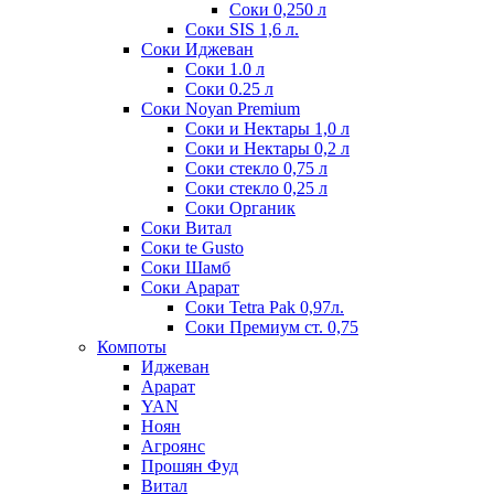
Соки 0,250 л
Соки SIS 1,6 л.
Соки Иджеван
Соки 1.0 л
Соки 0.25 л
Соки Noyan Premium
Соки и Нектары 1,0 л
Соки и Нектары 0,2 л
Соки стекло 0,75 л
Соки стекло 0,25 л
Соки Органик
Соки Витал
Соки te Gusto
Соки Шамб
Соки Арарат
Соки Tetra Pak 0,97л.
Соки Премиум ст. 0,75
Компоты
Иджеван
Арарат
YAN
Ноян
Агроянс
Прошян Фуд
Витал