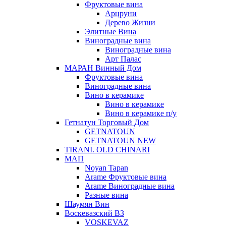
Фруктовые вина
Арцруни
Дерево Жизни
Элитные Вина
Виноградные вина
Виноградные вина
Арт Палас
МАРАН Винный Дом
Фруктовые вина
Виноградные вина
Вино в керамике
Вино в керамике
Вино в керамике п/у
Гетнатун Торговый Дом
GETNATOUN
GETNATOUN NEW
TIRANI. OLD CHINARI
МАП
Noyan Tapan
Arame Фруктовые вина
Arame Виноградные вина
Разные вина
Шаумян Вин
Воскевазский ВЗ
VOSKEVAZ