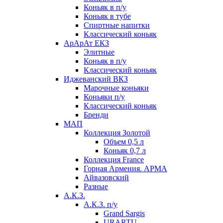
Коньяк в п/у
Коньяк в тубе
Спиртные напитки
Классический коньяк
АрАрАт ЕКЗ
Элитные
Коньяк в п/у
Классический коньяк
Иджеванский ВКЗ
Марочные коньяки
Коньяки п/у
Классический коньяк
Бренди
МАП
Коллекция Золотой
Объем 0,5 л
Коньяк 0,7 л
Коллекция France
Горная Армения. АРМА
Айвазовский
Разные
А.К.З.
А.К.З. п/у
Grand Sargis
URARTU