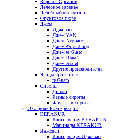
Варенье Органик
Лечебное варенье
Лечебный конфитюр
Фруктовое пюре
Джем
Иджеван
Джем YAN
Джем Агроянс
Джем Фрут Ланд
Джем te Gusto
Джем Шамб
Джем Ararat
Другие производители
Ягоды протёртые
te Gusto
Сиропы
Дошаб
Разные сиропы
Фрукты в сиропе
Овощные Консервации
KERAKUR
Консервация KERAKUR
Маринады KERAKUR
Иджеван
Консервация Иджеван