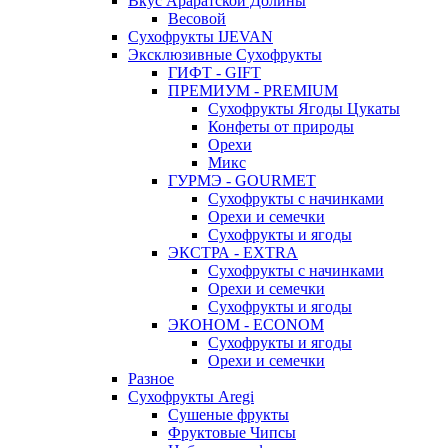
Вкус Араратской Долины
Весовой
Сухофрукты IJEVAN
Эксклюзивные Сухофрукты
ГИФТ - GIFT
ПРЕМИУМ - PREMIUM
Сухофрукты Ягоды Цукаты
Конфеты от природы
Орехи
Микс
ГУРМЭ - GOURMET
Сухофрукты с начинками
Орехи и семечки
Сухофрукты и ягоды
ЭКСТРА - EXTRA
Сухофрукты с начинками
Орехи и семечки
Сухофрукты и ягоды
ЭКОНОМ - ECONOM
Сухофрукты и ягоды
Орехи и семечки
Разное
Сухофрукты Aregi
Сушеные фрукты
Фруктовые Чипсы