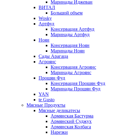
Маринады Иджеван
ВИТАЛ
Большой объем
Wosky
Артфуд
Консервация Артфуд
Маринады Артфуд
Ноян
Консервация Ноян
Маринады Ноян
Сады Арагаца
Агроянс
Консервация Агроянс
Маринады Агроянс
Прошян Фуд
Консервация Прошян Фуд
Маринады Прошян Фуд
YAN
te Gusto
Мясные Продукты
Мясные деликатесы
Армянская Бастурма
Армянский Суджух
Армянская Колбаса
Нарезки