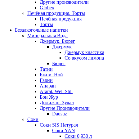
Другие производители
Globex
Печёная продукция. Торты
Печёная продукция
Торты
Безалкогольные напитки
Минеральная Вода
Джермук. Бюрег
Джермук
Джермук классика
Со вкусом лимона
Бюрег
Татни
Бжни. Ной
Гарни
Апаран
Ararat. Well Still
Бон Жур
Дилижан. Зулал
Другие Производители
Dausuz
Соки
Соки SIS Натурал
Соки YAN
Соки 0,930 л