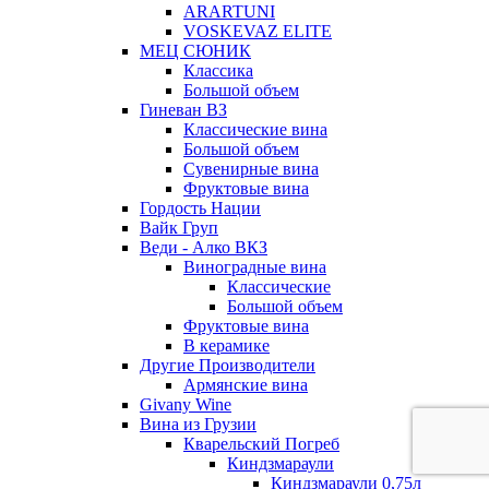
ARARTUNI
VOSKEVAZ ELITE
МЕЦ СЮНИК
Классика
Большой объем
Гиневан ВЗ
Классические вина
Большой объем
Сувенирные вина
Фруктовые вина
Гордость Нации
Вайк Груп
Веди - Алко ВКЗ
Виноградные вина
Классические
Большой объем
Фруктовые вина
В керамике
Другие Производители
Армянские вина
Givany Wine
Вина из Грузии
Кварельский Погреб
Киндзмараули
Киндзмараули 0,75л