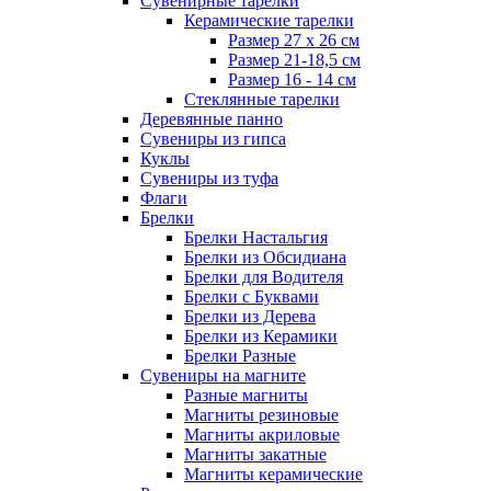
Сувенирные тарелки
Керамические тарелки
Размер 27 х 26 см
Размер 21-18,5 см
Размер 16 - 14 см
Стеклянные тарелки
Деревянные панно
Сувениры из гипса
Куклы
Сувениры из туфа
Флаги
Брелки
Брелки Настальгия
Брелки из Обсидиана
Брелки для Водителя
Брелки с Буквами
Брелки из Дерева
Брелки из Керамики
Брелки Разные
Сувениры на магните
Разные магниты
Магниты резиновые
Магниты акриловые
Магниты закатные
Магниты керамические