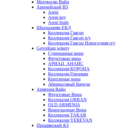
Матевосян Вайн
Аренийский ВЗ
Areni
Areni key
Areni fruits
Шахназарян ЕКД
Коллекция Гаясон
Коллекция Гаясон п/у
Коллекция Гаясон Новогодняя п/у
Gevorkian winery
Сувенирные вина
Фруктовые вина
АРИАЦ. АНАИС
Коллекция КОРОНА
Коллекция Геворкян
Крепленые вина
Абрикосовый Бренди
Армения Вайн
Фруктовые Вина
Коллекция ORRAN
OLD ARMENIA
Виноградные Вина
Коллекция TAKAR
Коллекция YEREVAN
Прошянский КЗ