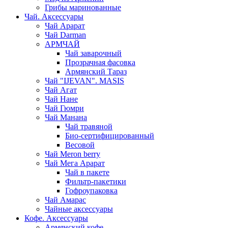
Грибы маринованные
Чай. Аксессуары
Чай Арарат
Чай Darman
АРМЧАЙ
Чай заварочный
Прозрачная фасовка
Армянский Тараз
Чай "IJEVAN". MASIS
Чай Агат
Чай Нане
Чай Гюмри
Чай Манана
Чай травяной
Био-сертифицированный
Весовой
Чай Meron berry
Чай Мега Арарат
Чай в пакете
Фильтр-пакетики
Гофроупаковка
Чай Амарас
Чайные аксессуары
Кофе. Аксессуары
Армянский кофе