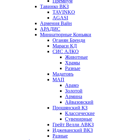
Премиум
Тавинко ВКЗ
TAVINKO
AGASI
Армения Вайн
АРАДИС
Миниатюрные Коньяки
Оганян Бренди
Мараси КД
СИС АЛКО
Животные
Храмы
Разные
Мадатовъ
МАП
Арамэ
Золотой
Армина
Айвазовский
Прошянский КЗ
Классические
Сувенирные
Грейт Велли АВКЗ
Иджеванский ВКЗ
Разные