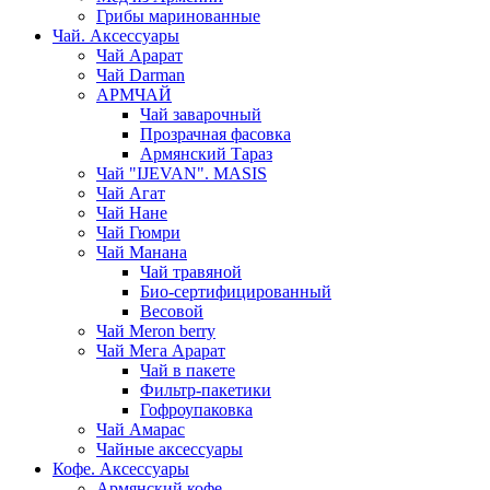
Грибы маринованные
Чай. Аксессуары
Чай Арарат
Чай Darman
АРМЧАЙ
Чай заварочный
Прозрачная фасовка
Армянский Тараз
Чай "IJEVAN". MASIS
Чай Агат
Чай Нане
Чай Гюмри
Чай Манана
Чай травяной
Био-сертифицированный
Весовой
Чай Meron berry
Чай Мега Арарат
Чай в пакете
Фильтр-пакетики
Гофроупаковка
Чай Амарас
Чайные аксессуары
Кофе. Аксессуары
Армянский кофе