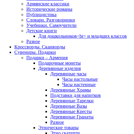
Армянские классики
Исторические романы
Публицистика
Словари. Разговорники
Учебники. Самоучители
Детские книги
Для дошкольников<br> и младших классов
Разное
Кроссворды. Сканворды
Сувениры. Подарки
Подарки – Армения
Подарочные монеты
Деревянные изделия
Деревянные часы
Часы настольные
Часы настенные
Деревянные Храмы
Подставки для напитков
Деревянные Тарелки
Деревянные Вазы
Деревянные Кресты
Деревянные Гранаты
Разное
Этнические товары
Этно скатерти