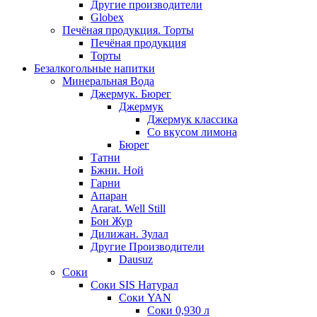
Другие производители
Globex
Печёная продукция. Торты
Печёная продукция
Торты
Безалкогольные напитки
Минеральная Вода
Джермук. Бюрег
Джермук
Джермук классика
Со вкусом лимона
Бюрег
Татни
Бжни. Ной
Гарни
Апаран
Ararat. Well Still
Бон Жур
Дилижан. Зулал
Другие Производители
Dausuz
Соки
Соки SIS Натурал
Соки YAN
Соки 0,930 л