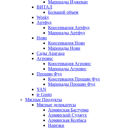
Маринады Иджеван
ВИТАЛ
Большой объем
Wosky
Артфуд
Консервация Артфуд
Маринады Артфуд
Ноян
Консервация Ноян
Маринады Ноян
Сады Арагаца
Агроянс
Консервация Агроянс
Маринады Агроянс
Прошян Фуд
Консервация Прошян Фуд
Маринады Прошян Фуд
YAN
te Gusto
Мясные Продукты
Мясные деликатесы
Армянская Бастурма
Армянский Суджух
Армянская Колбаса
Нарезки