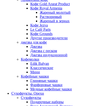
Кофе Gold Ararat Product
Кофе Royal Armenia
Жареный молотый
Растворимый
Жареный в зернах
Кофе Jezva
Le Café Paris
Кофе Grounds
Другие производители
джезва для кофе
Джезва
Джезва с песком
Джезва индукционной
Кофемолки
Edik Balyan
Классичиские
Мини
Кофейные чашки
Глиняные чашки
Фарфоровые чашки
Медные кофейные чашки
Сухофрукты. Орехи
Сухофрукты
Подарочные наборы