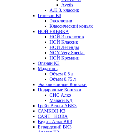
Avetis
А.К.З. классик
Гиневан ВЗ
Эксклюзив
Классический коньяк
НОЙ ЕКВВКА
НОЙ Эксклюзив
НОЙ Классик
НОЙ Легенды
NOY Very Speсial
НОЙ Кремлин
Оганян КЗ
Мадатовъ
Объем 0,5 л
Объем 0,75 л
Эксклюзивные Коньяки
Подарочные Коньяки
СИС Алко
Мараси КД
Грейт Велли АВКЗ
САМКОН КЗ
САЯТ - НОВА
Веди - Алко ВКЗ
Егвардский ВКЗ