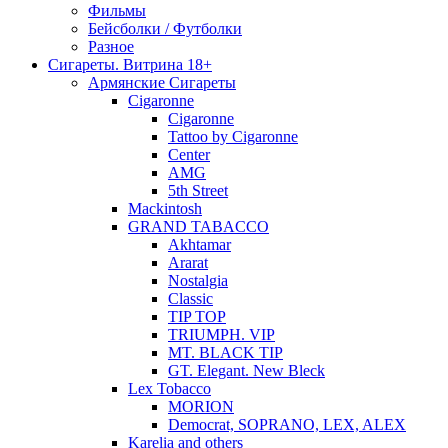
Фильмы
Бейсболки / Футболки
Разное
Сигареты. Витрина 18+
Армянские Сигареты
Cigaronne
Cigaronne
Tattoo by Cigaronne
Center
AMG
5th Street
Mackintosh
GRAND TABACCO
Akhtamar
Ararat
Nostalgia
Classic
TIP TOP
TRIUMPH. VIP
MT. BLACK TIP
GT. Elegant. New Bleck
Lex Tobacco
MORION
Democrat, SOPRANO, LEX, ALEX
Karelia and others