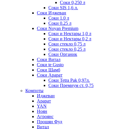
Соки 0,250 л
Соки SIS 1,6 л.
Соки Иджеван
Соки 1.0 л
Соки 0.25 л
Соки Noyan Premium
Соки и Нектары 1,0 л
Соки и Нектары 0,2 л
Соки стекло 0,75 л
Соки стекло 0,25 л
Соки Органик
Соки Витал
Соки te Gusto
Соки Шамб
Соки Арарат
Соки Tetra Pak 0,97л.
Соки Премиум ст. 0,75
Компоты
Иджеван
Арарат
YAN
Ноян
Агроянс
Прошян Фуд
Витал