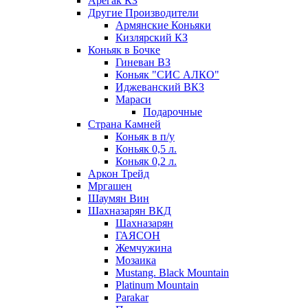
Арегак КЗ
Другие Производители
Армянские Коньяки
Кизлярский КЗ
Коньяк в Бочке
Гиневан ВЗ
Коньяк "СИС АЛКО"
Иджеванский ВКЗ
Мараси
Подарочные
Страна Камней
Коньяк в п/у
Коньяк 0,5 л.
Коньяк 0,2 л.
Аркон Трейд
Мргашен
Шаумян Вин
Шахназарян ВКД
Шахназарян
ГАЯСОН
Жемчужина
Мозаика
Mustang. Black Mountain
Platinum Mountain
Parakar