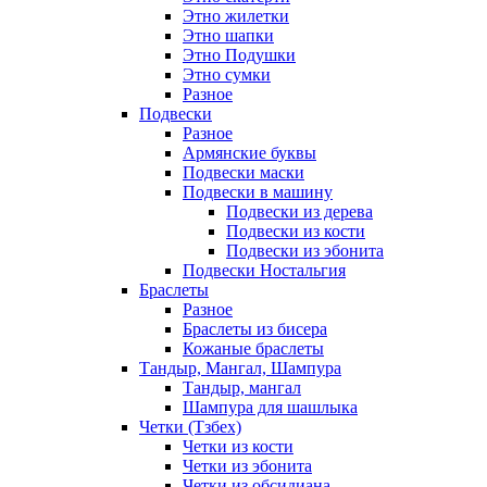
Этно жилетки
Этно шапки
Этно Подушки
Этно сумки
Разное
Подвески
Разное
Армянские буквы
Подвески маски
Подвески в машину
Подвески из дерева
Подвески из кости
Подвески из эбонита
Подвески Ностальгия
Браслеты
Разное
Браслеты из бисера
Кожаные браслеты
Тандыр, Мангал, Шампура
Тандыр, мангал
Шампура для шашлыка
Четки (Тзбех)
Четки из кости
Четки из эбонита
Четки из обсидиана