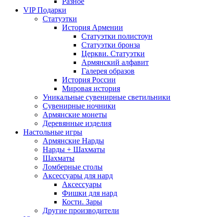
Разное
VIP Подарки
Статуэтки
История Армении
Статуэтки полистоун
Статуэтки бронза
Церкви. Статуэтки
Армянский алфавит
Галерея образов
История России
Мировая история
Уникальные сувенирные светильники
Сувенирные ночники
Армянские монеты
Деревянные изделия
Настольные игры
Армянские Нарды
Нарды + Шахматы
Шахматы
Ломберные столы
Аксессуары для нард
Аксессуары
Фишки для нард
Кости. Зары
Другие производители