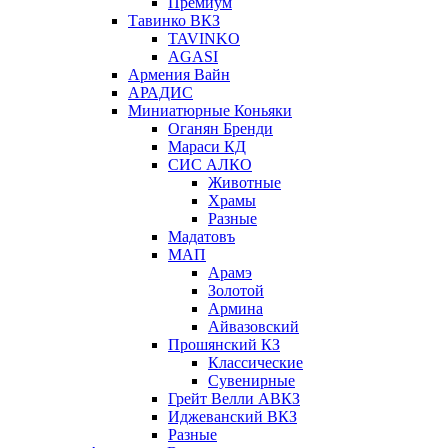
Премиум
Тавинко ВКЗ
TAVINKO
AGASI
Армения Вайн
АРАДИС
Миниатюрные Коньяки
Оганян Бренди
Мараси КД
СИС АЛКО
Животные
Храмы
Разные
Мадатовъ
МАП
Арамэ
Золотой
Армина
Айвазовский
Прошянский КЗ
Классические
Сувенирные
Грейт Велли АВКЗ
Иджеванский ВКЗ
Разные