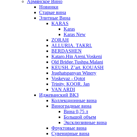
Армянское Вино
Новинки
Старые вина
Элитные Вина
KARAS
Karas
Karas New
ZORAH
ALLURIA. TAKRI.
BERDASHEN
Kataro.Hin Areni.Voskeni
Old Bridge.Tushpa.Malani
KEUSH. Z’art. KOUASH
Jraghatspanyan Winery
Voskevaz - Qotot
Trinity. KOOR. Jan
VAN ARDI
Иджеванский ВКЗ
Коллекционные вина
Виноградные вина
Вина 0,75 л
Большой объем
Эксклюзивные вина
Фруктовые вина
Cувенирные вина