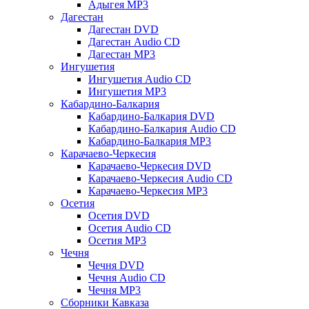
Адыгея MP3
Дагестан
Дагестан DVD
Дагестан Audio CD
Дагестан MP3
Ингушетия
Ингушетия Audio CD
Ингушетия MP3
Кабардино-Балкария
Кабардино-Балкария DVD
Кабардино-Балкария Audio CD
Кабардино-Балкария MP3
Карачаево-Черкесия
Карачаево-Черкесия DVD
Карачаево-Черкесия Audio CD
Карачаево-Черкесия MP3
Осетия
Осетия DVD
Осетия Audio CD
Осетия MP3
Чечня
Чечня DVD
Чечня Audio CD
Чечня MP3
Сборники Кавказа