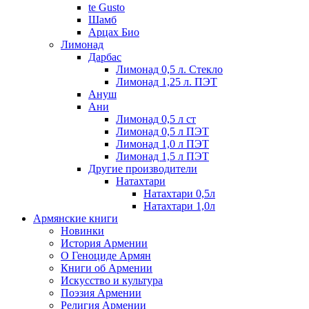
te Gusto
Шамб
Арцах Био
Лимонад
Дарбас
Лимонад 0,5 л. Стекло
Лимонад 1,25 л. ПЭТ
Ануш
Ани
Лимонад 0,5 л ст
Лимонад 0,5 л ПЭТ
Лимонад 1,0 л ПЭТ
Лимонад 1,5 л ПЭТ
Другие производители
Натахтари
Натахтари 0,5л
Натахтари 1,0л
Армянские книги
Новинки
История Армении
О Геноциде Армян
Книги об Армении
Иcкусство и культура
Поэзия Армении
Религия Армении