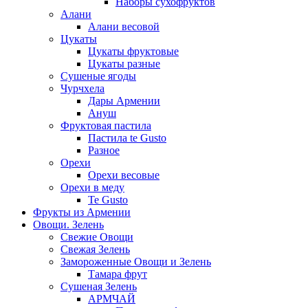
Наборы сухофруктов
Алани
Алани весовой
Цукаты
Цукаты фруктовые
Цукаты разные
Сушеные ягоды
Чурчхела
Дары Армении
Ануш
Фруктовая пастила
Пастила te Gusto
Разное
Орехи
Орехи весовые
Орехи в меду
Te Gusto
Фрукты из Армении
Овощи. Зелень
Свежие Овощи
Свежая Зелень
Замороженные Овощи и Зелень
Тамара фрут
Сушеная Зелень
АРМЧАЙ