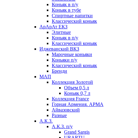
Коньяк в п/у
Коньяк в тубе
Спиртные напитки
Классический коньяк
АрАрАт ЕКЗ
Элитные
Коньяк в п/у
Классический коньяк
Иджеванский ВКЗ
Марочные коньяки
Коньяки п/у
Классический коньяк
Бренди
МАП
Коллекция Золотой
Объем 0,5 л
Коньяк 0,7 л
Коллекция France
Горная Армения. АРМА
Айвазовский
Разные
А.К.З.
А.К.З. п/у
Grand Sargis
URARTU