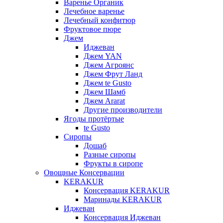
Варенье Органик
Лечебное варенье
Лечебный конфитюр
Фруктовое пюре
Джем
Иджеван
Джем YAN
Джем Агроянс
Джем Фрут Ланд
Джем te Gusto
Джем Шамб
Джем Ararat
Другие производители
Ягоды протёртые
te Gusto
Сиропы
Дошаб
Разные сиропы
Фрукты в сиропе
Овощные Консервации
KERAKUR
Консервация KERAKUR
Маринады KERAKUR
Иджеван
Консервация Иджеван