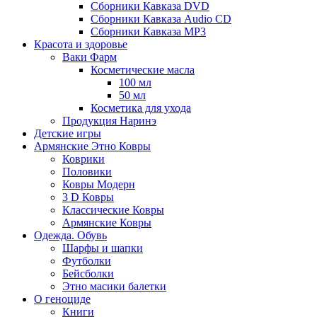
Сборники Кавказа DVD
Сборники Кавказа Audio CD
Сборники Кавказа MP3
Красота и здоровье
Ваки Фарм
Косметические масла
100 мл
50 мл
Косметика для ухода
Продукция Наринэ
Детские игры
Армянские Этно Ковры
Коврики
Половики
Ковры Модерн
3 D Ковры
Классические Ковры
Армянские Ковры
Одежда. Обувь
Шарфы и шапки
Футболки
Бейсболки
Этно масики балетки
О геноциде
Книги