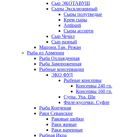
Сыр ЭКОТАВУШ
Сыры Эксклюзивный
Сыры полутведые
Крем сыры
Antipasti
Сыры ассорти
Сыр Чечил
Сыр разный
Мацони.Тан. Режан
Рыба из Армении
Рыба Охлажденная
Рыба Замороженная
Рыбные консервации
ЭКО ФУД
Рыбные консервы
Консервы 240 гр.
Консервы 160 гр.
Супы. Уха. Щи
Филе-кусочки. Суфле
Рыба Копченая
Раки Севанские
Раковые шейки
Раки живые
Раки варенные
Рыбная Икра