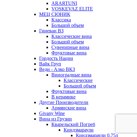
ARARTUNI
VOSKEVAZ ELITE
МЕЦ СЮНИК
Классика
Большой объем
Гиневан ВЗ
Классические вина
Большой объем
Сувенирные вина
Фруктовые вина
Гордость Нации
Вайк Груп
Веди - Алко ВКЗ
Виноградные вина
Классические
Большой объем
Фруктовые вина
В керамике
Другие Производители
Армянские вина
Givany Wine
Вина из Грузии
Кварельский Погреб
Киндзмараули
Киндзмараули 0,75л