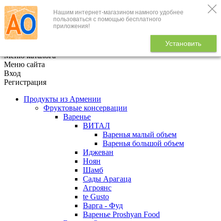
Нашим интернет-магазином намного удобнее
+7 (495) 646-888-1
пользоваться с помощью бесплатного
приложения!
В корзине
0
товаров
Установить
x
Меню каталога
Меню сайта
Вход
Регистрация
Продукты из Армении
Фруктовые консервации
Варенье
ВИТАЛ
Варенья малый объем
Варенья большой объем
Иджеван
Ноян
Шамб
Сады Арагаца
Агроянс
te Gusto
Варга - Фуд
Варенье Proshyan Food