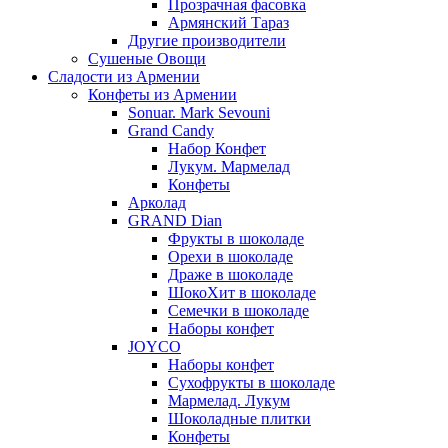
Прозрачная фасовка
Армянский Тараз
Другие производители
Сушеные Овощи
Сладости из Армении
Конфеты из Армении
Sonuar. Mark Sevouni
Grand Candy
Набор Конфет
Лукум. Мармелад
Конфеты
Арколад
GRAND Dian
Фрукты в шоколаде
Орехи в шоколаде
Драже в шоколаде
ШокоХит в шоколаде
Семечки в шоколаде
Наборы конфет
JOYCO
Наборы конфет
Сухофрукты в шоколаде
Мармелад. Лукум
Шоколадные плитки
Конфеты