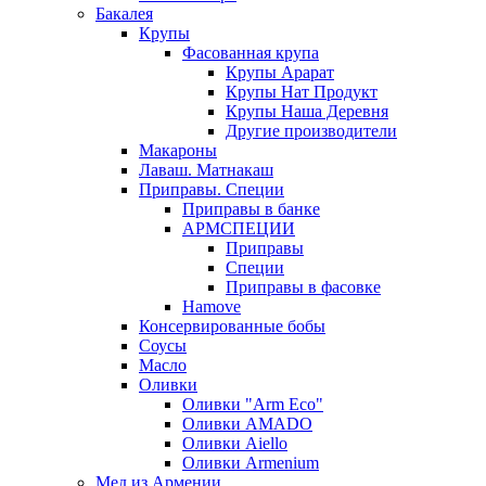
Бакалея
Крупы
Фасованная крупа
Крупы Арарат
Крупы Нат Продукт
Крупы Наша Деревня
Другие производители
Макароны
Лаваш. Матнакаш
Приправы. Специи
Приправы в банке
АРМСПЕЦИИ
Приправы
Специи
Приправы в фасовке
Hamove
Консервированные бобы
Соусы
Масло
Оливки
Оливки "Arm Eco"
Оливки AMADO
Оливки Aiello
Оливки Armenium
Мед из Армении