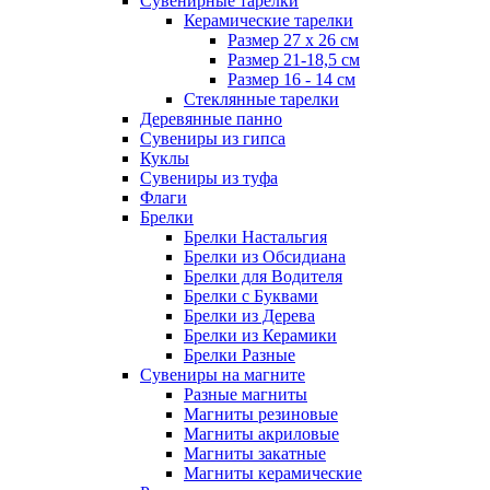
Сувенирные тарелки
Керамические тарелки
Размер 27 х 26 см
Размер 21-18,5 см
Размер 16 - 14 см
Стеклянные тарелки
Деревянные панно
Сувениры из гипса
Куклы
Сувениры из туфа
Флаги
Брелки
Брелки Настальгия
Брелки из Обсидиана
Брелки для Водителя
Брелки с Буквами
Брелки из Дерева
Брелки из Керамики
Брелки Разные
Сувениры на магните
Разные магниты
Магниты резиновые
Магниты акриловые
Магниты закатные
Магниты керамические