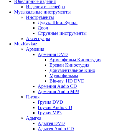
Ювелирные изделия
Изделия из серебра
Музыкальные инструменты
Инструменты
Дудук. Шви. Зурна.
Доол
Струнные инструменты
Аксессуары
MuzKavkaz
Армения
Армения DVD
Арменфильм Киностудия
Ереван Киностудия
Документальное Кино
Мультфильмы
Blu-ray. HD DVD
Армения Audio CD
Армения Audio MP3
Грузия
Грузия DVD
Грузия Audio CD
Грузия MP3
Адыгея
Адыгея DVD
Адыгея Audio CD