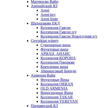
Матевосян Вайн
Аренийский ВЗ
Areni
Areni key
Areni fruits
Шахназарян ЕКД
Коллекция Гаясон
Коллекция Гаясон п/у
Коллекция Гаясон Новогодняя п/у
Gevorkian winery
Сувенирные вина
Фруктовые вина
АРИАЦ. АНАИС
Коллекция КОРОНА
Коллекция Геворкян
Крепленые вина
Абрикосовый Бренди
Армения Вайн
Фруктовые Вина
Коллекция ORRAN
OLD ARMENIA
Виноградные Вина
Коллекция TAKAR
Коллекция YEREVAN
Прошянский КЗ