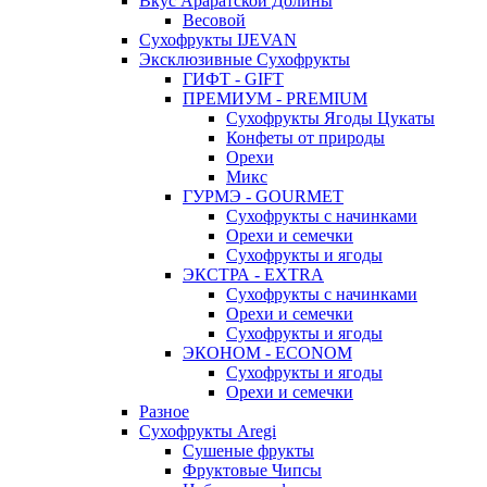
Вкус Араратской Долины
Весовой
Сухофрукты IJEVAN
Эксклюзивные Сухофрукты
ГИФТ - GIFT
ПРЕМИУМ - PREMIUM
Сухофрукты Ягоды Цукаты
Конфеты от природы
Орехи
Микс
ГУРМЭ - GOURMET
Сухофрукты с начинками
Орехи и семечки
Сухофрукты и ягоды
ЭКСТРА - EXTRA
Сухофрукты с начинками
Орехи и семечки
Сухофрукты и ягоды
ЭКОНОМ - ECONOM
Сухофрукты и ягоды
Орехи и семечки
Разное
Сухофрукты Aregi
Сушеные фрукты
Фруктовые Чипсы