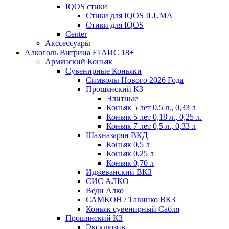
IQOS стики
Стики для IQOS ILUMA
Стики для IQOS
Сenter
Акссессуары
Алкоголь Витрина ЕГАИС 18+
Армянский Коньяк
Сувенирные Коньяки
Символы Нового 2026 Года
Прошянский КЗ
Элитные
Коньяк 5 лет 0,5 л., 0,33 л
Коньяк 5 лет 0,18 л., 0,25 л.
Коньяк 7 лет 0,5 л., 0,33 л
Шахназарян ВКД
Коньяк 0,5 л
Коньяк 0,25 л
Коньяк 0,70 л
Иджеванский ВКЗ
СИС АЛКО
Веди Алко
САМКОН / Тавинко ВКЗ
Коньяк сувенирный Сабля
Прошянский КЗ
Эксклюзив