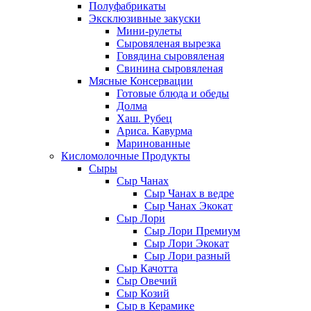
Полуфабрикаты
Эксклюзивные закуски
Мини-рулеты
Сыровяленая вырезка
Говядина сыровяленая
Свинина сыровяленая
Мясные Консервации
Готовые блюда и обеды
Долма
Хаш. Рубец
Ариса. Кавурма
Маринованные
Кисломолочные Продукты
Сыры
Сыр Чанах
Сыр Чанах в ведре
Сыр Чанах Экокат
Сыр Лори
Сыр Лори Премиум
Сыр Лори Экокат
Сыр Лори разный
Сыр Качотта
Сыр Овечий
Сыр Козий
Сыр в Керамике