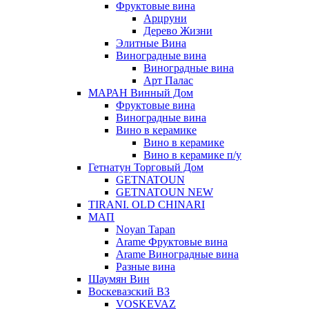
Фруктовые вина
Арцруни
Дерево Жизни
Элитные Вина
Виноградные вина
Виноградные вина
Арт Палас
МАРАН Винный Дом
Фруктовые вина
Виноградные вина
Вино в керамике
Вино в керамике
Вино в керамике п/у
Гетнатун Торговый Дом
GETNATOUN
GETNATOUN NEW
TIRANI. OLD CHINARI
МАП
Noyan Tapan
Arame Фруктовые вина
Arame Виноградные вина
Разные вина
Шаумян Вин
Воскевазский ВЗ
VOSKEVAZ