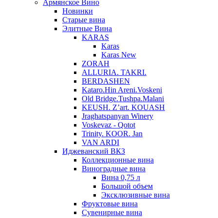
Армянское Вино
Новинки
Старые вина
Элитные Вина
KARAS
Karas
Karas New
ZORAH
ALLURIA. TAKRI.
BERDASHEN
Kataro.Hin Areni.Voskeni
Old Bridge.Tushpa.Malani
KEUSH. Z’art. KOUASH
Jraghatspanyan Winery
Voskevaz - Qotot
Trinity. KOOR. Jan
VAN ARDI
Иджеванский ВКЗ
Коллекционные вина
Виноградные вина
Вина 0,75 л
Большой объем
Эксклюзивные вина
Фруктовые вина
Cувенирные вина