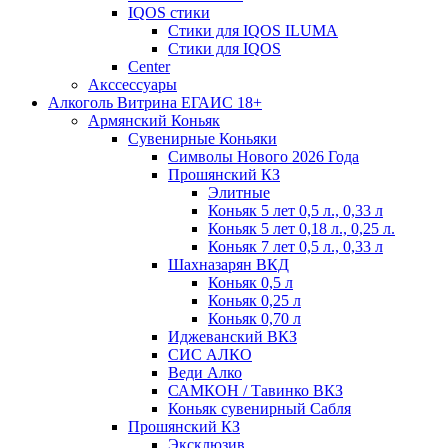
IQOS стики
Стики для IQOS ILUMA
Стики для IQOS
Сenter
Акссессуары
Алкоголь Витрина ЕГАИС 18+
Армянский Коньяк
Сувенирные Коньяки
Символы Нового 2026 Года
Прошянский КЗ
Элитные
Коньяк 5 лет 0,5 л., 0,33 л
Коньяк 5 лет 0,18 л., 0,25 л.
Коньяк 7 лет 0,5 л., 0,33 л
Шахназарян ВКД
Коньяк 0,5 л
Коньяк 0,25 л
Коньяк 0,70 л
Иджеванский ВКЗ
СИС АЛКО
Веди Алко
САМКОН / Тавинко ВКЗ
Коньяк сувенирный Сабля
Прошянский КЗ
Эксклюзив