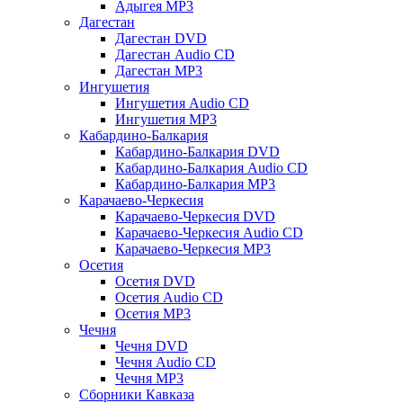
Адыгея MP3
Дагестан
Дагестан DVD
Дагестан Audio CD
Дагестан MP3
Ингушетия
Ингушетия Audio CD
Ингушетия MP3
Кабардино-Балкария
Кабардино-Балкария DVD
Кабардино-Балкария Audio CD
Кабардино-Балкария MP3
Карачаево-Черкесия
Карачаево-Черкесия DVD
Карачаево-Черкесия Audio CD
Карачаево-Черкесия MP3
Осетия
Осетия DVD
Осетия Audio CD
Осетия MP3
Чечня
Чечня DVD
Чечня Audio CD
Чечня MP3
Сборники Кавказа