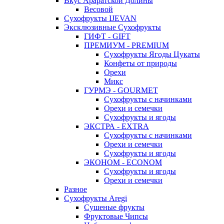
Вкус Араратской Долины
Весовой
Сухофрукты IJEVAN
Эксклюзивные Сухофрукты
ГИФТ - GIFT
ПРЕМИУМ - PREMIUM
Сухофрукты Ягоды Цукаты
Конфеты от природы
Орехи
Микс
ГУРМЭ - GOURMET
Сухофрукты с начинками
Орехи и семечки
Сухофрукты и ягоды
ЭКСТРА - EXTRA
Сухофрукты с начинками
Орехи и семечки
Сухофрукты и ягоды
ЭКОНОМ - ECONOM
Сухофрукты и ягоды
Орехи и семечки
Разное
Сухофрукты Aregi
Сушеные фрукты
Фруктовые Чипсы