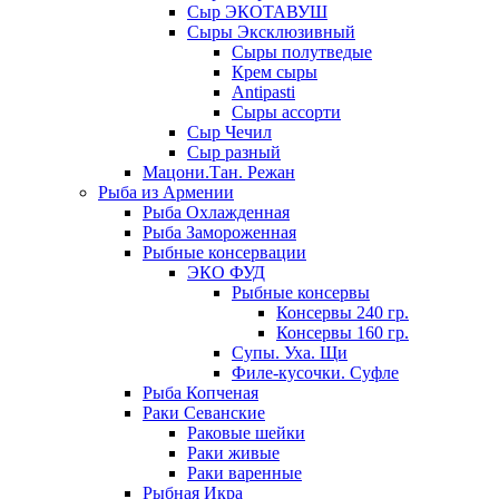
Сыр ЭКОТАВУШ
Сыры Эксклюзивный
Сыры полутведые
Крем сыры
Antipasti
Сыры ассорти
Сыр Чечил
Сыр разный
Мацони.Тан. Режан
Рыба из Армении
Рыба Охлажденная
Рыба Замороженная
Рыбные консервации
ЭКО ФУД
Рыбные консервы
Консервы 240 гр.
Консервы 160 гр.
Супы. Уха. Щи
Филе-кусочки. Суфле
Рыба Копченая
Раки Севанские
Раковые шейки
Раки живые
Раки варенные
Рыбная Икра