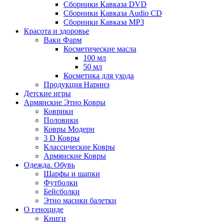
Сборники Кавказа DVD
Сборники Кавказа Audio CD
Сборники Кавказа MP3
Красота и здоровье
Ваки Фарм
Косметические масла
100 мл
50 мл
Косметика для ухода
Продукция Наринэ
Детские игры
Армянские Этно Ковры
Коврики
Половики
Ковры Модерн
3 D Ковры
Классические Ковры
Армянские Ковры
Одежда. Обувь
Шарфы и шапки
Футболки
Бейсболки
Этно масики балетки
О геноциде
Книги