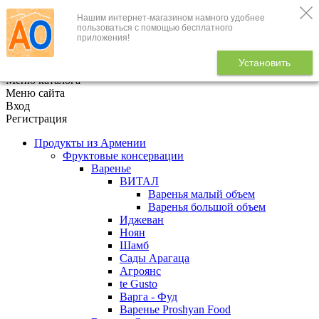
Нашим интернет-магазином намного удобнее
+7 (495) 646-888-1
пользоваться с помощью бесплатного
приложения!
В корзине
0
товаров
Установить
x
Меню каталога
Меню сайта
Вход
Регистрация
Продукты из Армении
Фруктовые консервации
Варенье
ВИТАЛ
Варенья малый объем
Варенья большой объем
Иджеван
Ноян
Шамб
Сады Арагаца
Агроянс
te Gusto
Варга - Фуд
Варенье Proshyan Food