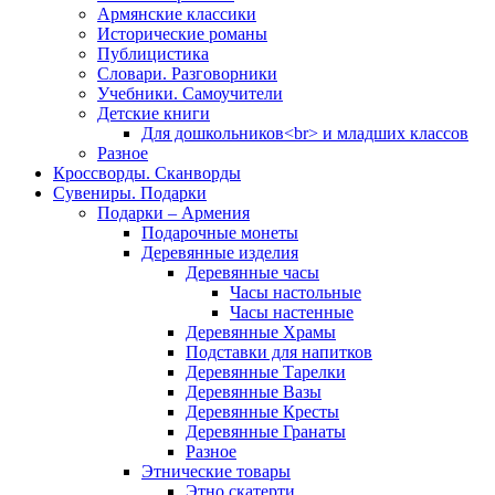
Армянские классики
Исторические романы
Публицистика
Словари. Разговорники
Учебники. Самоучители
Детские книги
Для дошкольников<br> и младших классов
Разное
Кроссворды. Сканворды
Сувениры. Подарки
Подарки – Армения
Подарочные монеты
Деревянные изделия
Деревянные часы
Часы настольные
Часы настенные
Деревянные Храмы
Подставки для напитков
Деревянные Тарелки
Деревянные Вазы
Деревянные Кресты
Деревянные Гранаты
Разное
Этнические товары
Этно скатерти