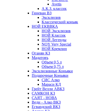
Avetis
А.К.З. классик
Гиневан ВЗ
Эксклюзив
Классический коньяк
НОЙ ЕКВВКА
НОЙ Эксклюзив
НОЙ Классик
НОЙ Легенды
NOY Very Speсial
НОЙ Кремлин
Оганян КЗ
Мадатовъ
Объем 0,5 л
Объем 0,75 л
Эксклюзивные Коньяки
Подарочные Коньяки
СИС Алко
Мараси КД
Грейт Велли АВКЗ
САМКОН КЗ
САЯТ - НОВА
Веди - Алко ВКЗ
Егвардский ВКЗ