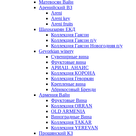
Матевосян Вайн
Аренийский ВЗ
Areni
Areni key
Areni fruits
Шахназарян ЕКД
Коллекция Гаясон
Коллекция Гаясон п/у
Коллекция Гаясон Новогодняя п/у
Gevorkian winery
Сувенирные вина
Фруктовые вина
АРИАЦ. АНАИС
Коллекция КОРОНА
Коллекция Геворкян
Крепленые вина
Абрикосовый Бренди
Армения Вайн
Фруктовые Вина
Коллекция ORRAN
OLD ARMENIA
Виноградные Вина
Коллекция TAKAR
Коллекция YEREVAN
Прошянский КЗ