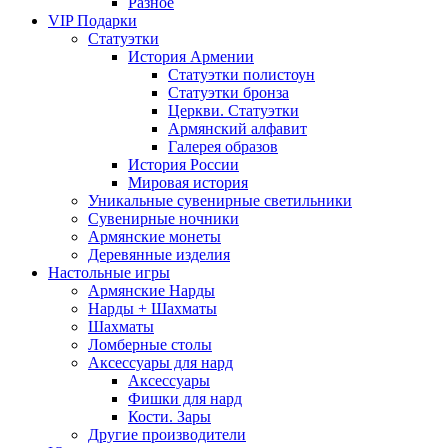
Разное
VIP Подарки
Статуэтки
История Армении
Статуэтки полистоун
Статуэтки бронза
Церкви. Статуэтки
Армянский алфавит
Галерея образов
История России
Мировая история
Уникальные сувенирные светильники
Сувенирные ночники
Армянские монеты
Деревянные изделия
Настольные игры
Армянские Нарды
Нарды + Шахматы
Шахматы
Ломберные столы
Аксессуары для нард
Аксессуары
Фишки для нард
Кости. Зары
Другие производители