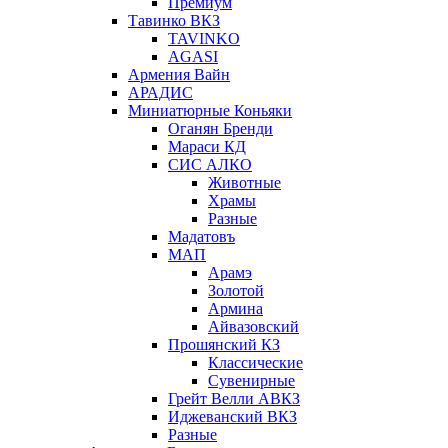
Премиум
Тавинко ВКЗ
TAVINKO
AGASI
Армения Вайн
АРАДИС
Миниатюрные Коньяки
Оганян Бренди
Мараси КД
СИС АЛКО
Животные
Храмы
Разные
Мадатовъ
МАП
Арамэ
Золотой
Армина
Айвазовский
Прошянский КЗ
Классические
Сувенирные
Грейт Велли АВКЗ
Иджеванский ВКЗ
Разные