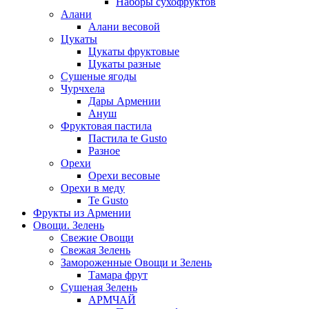
Наборы сухофруктов
Алани
Алани весовой
Цукаты
Цукаты фруктовые
Цукаты разные
Сушеные ягоды
Чурчхела
Дары Армении
Ануш
Фруктовая пастила
Пастила te Gusto
Разное
Орехи
Орехи весовые
Орехи в меду
Te Gusto
Фрукты из Армении
Овощи. Зелень
Свежие Овощи
Свежая Зелень
Замороженные Овощи и Зелень
Тамара фрут
Сушеная Зелень
АРМЧАЙ