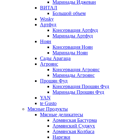
Маринады Иджеван
ВИТАЛ
Большой объем
Wosky
Артфуд
Консервация Артфуд
Маринады Артфуд
Ноян
Консервация Ноян
Маринады Ноян
Сады Арагаца
Агроянс
Консервация Агроянс
Маринады Агроянс
Прошян Фуд
Консервация Прошян Фуд
Маринады Прошян Фуд
YAN
te Gusto
Мясные Продукты
Мясные деликатесы
Армянская Бастурма
Армянский Суджух
Армянская Колбаса
Нарезки