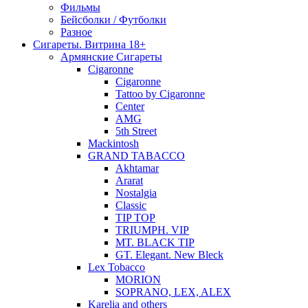
Фильмы
Бейсболки / Футболки
Разное
Сигареты. Витрина 18+
Армянские Сигареты
Cigaronne
Cigaronne
Tattoo by Cigaronne
Center
AMG
5th Street
Mackintosh
GRAND TABACCO
Akhtamar
Ararat
Nostalgia
Classic
TIP TOP
TRIUMPH. VIP
MT. BLACK TIP
GT. Elegant. New Bleck
Lex Tobacco
MORION
SOPRANO, LEX, ALEX
Karelia and others