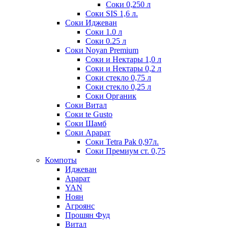
Соки 0,250 л
Соки SIS 1,6 л.
Соки Иджеван
Соки 1.0 л
Соки 0.25 л
Соки Noyan Premium
Соки и Нектары 1,0 л
Соки и Нектары 0,2 л
Соки стекло 0,75 л
Соки стекло 0,25 л
Соки Органик
Соки Витал
Соки te Gusto
Соки Шамб
Соки Арарат
Соки Tetra Pak 0,97л.
Соки Премиум ст. 0,75
Компоты
Иджеван
Арарат
YAN
Ноян
Агроянс
Прошян Фуд
Витал