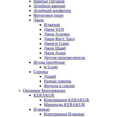
Варенье Органик
Лечебное варенье
Лечебный конфитюр
Фруктовое пюре
Джем
Иджеван
Джем YAN
Джем Агроянс
Джем Фрут Ланд
Джем te Gusto
Джем Шамб
Джем Ararat
Другие производители
Ягоды протёртые
te Gusto
Сиропы
Дошаб
Разные сиропы
Фрукты в сиропе
Овощные Консервации
KERAKUR
Консервация KERAKUR
Маринады KERAKUR
Иджеван
Консервация Иджеван