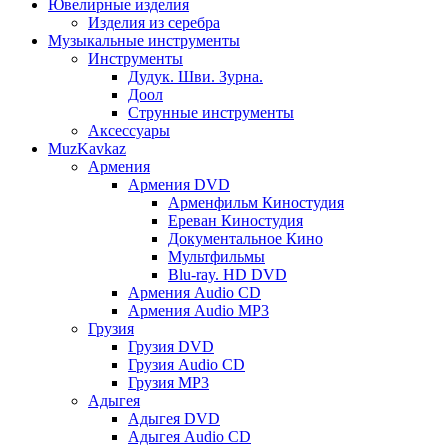
Ювелирные изделия
Изделия из серебра
Музыкальные инструменты
Инструменты
Дудук. Шви. Зурна.
Доол
Струнные инструменты
Аксессуары
MuzKavkaz
Армения
Армения DVD
Арменфильм Киностудия
Ереван Киностудия
Документальное Кино
Мультфильмы
Blu-ray. HD DVD
Армения Audio CD
Армения Audio MP3
Грузия
Грузия DVD
Грузия Audio CD
Грузия MP3
Адыгея
Адыгея DVD
Адыгея Audio CD