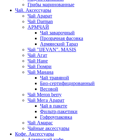
Грибы маринованные
Чай. Аксессуары
Чай Арарат
Чай Darman
АРМЧАЙ
Чай заварочный
Прозрачная фасовка
Армянский Тараз
Чай "IJEVAN". MASIS
Чай Агат
Чай Нане
Чай Гюмри
Чай Манана
Чай травяной
Био-сертифицированный
Весовой
Чай Meron berry
Чай Мега Арарат
Чай в пакете
Фильтр-пакетики
Гофроупаковка
Чай Амарас
Чайные аксессуары
Кофе. Аксессуары
Армянский кофе