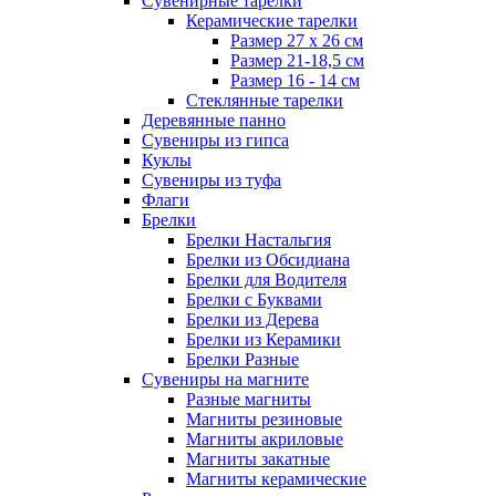
Сувенирные тарелки
Керамические тарелки
Размер 27 х 26 см
Размер 21-18,5 см
Размер 16 - 14 см
Стеклянные тарелки
Деревянные панно
Сувениры из гипса
Куклы
Сувениры из туфа
Флаги
Брелки
Брелки Настальгия
Брелки из Обсидиана
Брелки для Водителя
Брелки с Буквами
Брелки из Дерева
Брелки из Керамики
Брелки Разные
Сувениры на магните
Разные магниты
Магниты резиновые
Магниты акриловые
Магниты закатные
Магниты керамические