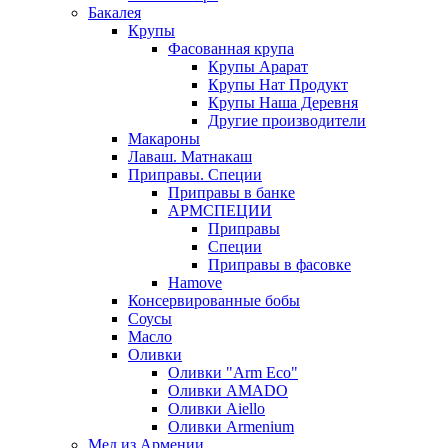
Бакалея
Крупы
Фасованная крупа
Крупы Арарат
Крупы Нат Продукт
Крупы Наша Деревня
Другие производители
Макароны
Лаваш. Матнакаш
Приправы. Специи
Приправы в банке
АРМСПЕЦИИ
Приправы
Специи
Приправы в фасовке
Hamove
Консервированные бобы
Соусы
Масло
Оливки
Оливки "Arm Eco"
Оливки AMADO
Оливки Aiello
Оливки Armenium
Мед из Армении