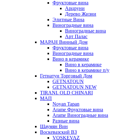
Фруктовые вина
Арцруни
Дерево Жизни
Элитные Вина
Виноградные вина
Виноградные вина
Арт Палас
МАРАН Винный Дом
Фруктовые вина
Виноградные вина
Вино в керамике
Вино в керамике
Вино в керамике п/у
Гетнатун Торговый Дом
GETNATOUN
GETNATOUN NEW
TIRANI. OLD CHINARI
МАП
Noyan Tapan
Arame Фруктовые вина
Arame Виноградные вина
Разные вина
Шаумян Вин
Воскевазский ВЗ
VOSKEVAZ