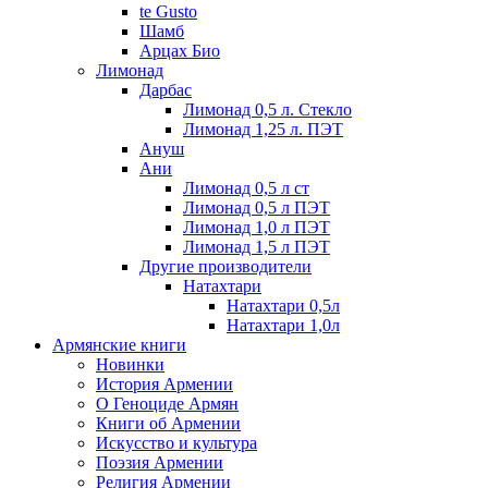
te Gusto
Шамб
Арцах Био
Лимонад
Дарбас
Лимонад 0,5 л. Стекло
Лимонад 1,25 л. ПЭТ
Ануш
Ани
Лимонад 0,5 л ст
Лимонад 0,5 л ПЭТ
Лимонад 1,0 л ПЭТ
Лимонад 1,5 л ПЭТ
Другие производители
Натахтари
Натахтари 0,5л
Натахтари 1,0л
Армянские книги
Новинки
История Армении
О Геноциде Армян
Книги об Армении
Иcкусство и культура
Поэзия Армении
Религия Армении