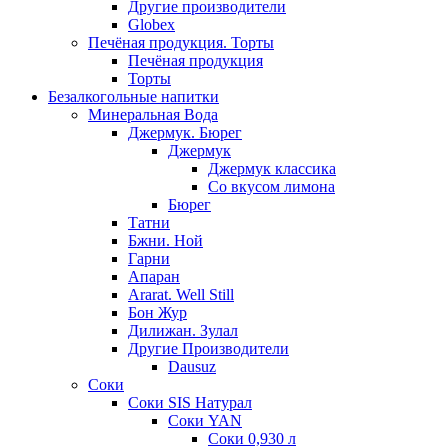
Другие производители
Globex
Печёная продукция. Торты
Печёная продукция
Торты
Безалкогольные напитки
Минеральная Вода
Джермук. Бюрег
Джермук
Джермук классика
Со вкусом лимона
Бюрег
Татни
Бжни. Ной
Гарни
Апаран
Ararat. Well Still
Бон Жур
Дилижан. Зулал
Другие Производители
Dausuz
Соки
Соки SIS Натурал
Соки YAN
Соки 0,930 л