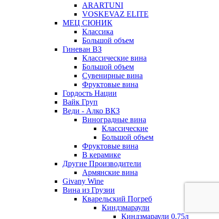
ARARTUNI
VOSKEVAZ ELITE
МЕЦ СЮНИК
Классика
Большой объем
Гиневан ВЗ
Классические вина
Большой объем
Сувенирные вина
Фруктовые вина
Гордость Нации
Вайк Груп
Веди - Алко ВКЗ
Виноградные вина
Классические
Большой объем
Фруктовые вина
В керамике
Другие Производители
Армянские вина
Givany Wine
Вина из Грузии
Кварельский Погреб
Киндзмараули
Киндзмараули 0,75л