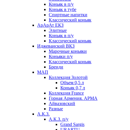
Коньяк в п/у
Коньяк в тубе
Спиртные напитки
Классический коньяк
АрАрАт ЕКЗ
Элитные
Коньяк в п/у
Классический коньяк
Иджеванский ВКЗ
Марочные коньяки
Коньяки п/у
Классический коньяк
Бренди
МАП
Коллекция Золотой
Объем 0,5 л
Коньяк 0,7 л
Коллекция France
Горная Армения. АРМА
Айвазовский
Разные
А.К.З.
А.К.З. п/у
Grand Sargis
URARTU