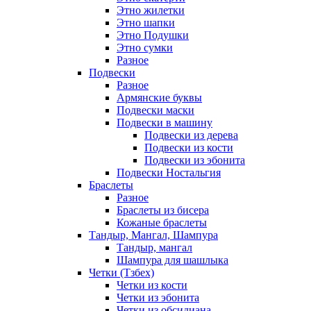
Этно жилетки
Этно шапки
Этно Подушки
Этно сумки
Разное
Подвески
Разное
Армянские буквы
Подвески маски
Подвески в машину
Подвески из дерева
Подвески из кости
Подвески из эбонита
Подвески Ностальгия
Браслеты
Разное
Браслеты из бисера
Кожаные браслеты
Тандыр, Мангал, Шампура
Тандыр, мангал
Шампура для шашлыка
Четки (Тзбех)
Четки из кости
Четки из эбонита
Четки из обсидиана