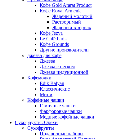
Кофе Gold Ararat Product
Кофе Royal Armenia
Жареный молотый
Растворимый
Жареный в зернах
Кофе Jezva
Le Café Paris
Кофе Grounds
Другие производители
джезва для кофе
Джезва
Джезва с песком
Джезва индукционной
Кофемолки
Edik Balyan
Классичиские
Мини
Кофейные чашки
Глиняные чашки
Фарфоровые чашки
Медные кофейные чашки
Сухофрукты. Орехи
Сухофрукты
Подарочные наборы