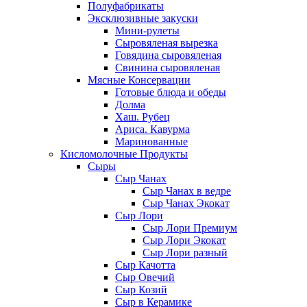
Полуфабрикаты
Эксклюзивные закуски
Мини-рулеты
Сыровяленая вырезка
Говядина сыровяленая
Свинина сыровяленая
Мясные Консервации
Готовые блюда и обеды
Долма
Хаш. Рубец
Ариса. Кавурма
Маринованные
Кисломолочные Продукты
Сыры
Сыр Чанах
Сыр Чанах в ведре
Сыр Чанах Экокат
Сыр Лори
Сыр Лори Премиум
Сыр Лори Экокат
Сыр Лори разный
Сыр Качотта
Сыр Овечий
Сыр Козий
Сыр в Керамике