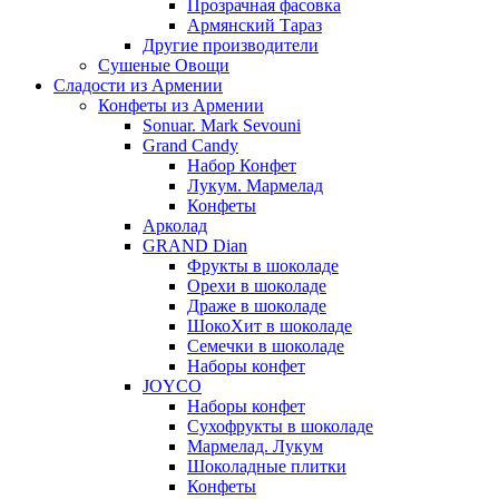
Прозрачная фасовка
Армянский Тараз
Другие производители
Сушеные Овощи
Сладости из Армении
Конфеты из Армении
Sonuar. Mark Sevouni
Grand Candy
Набор Конфет
Лукум. Мармелад
Конфеты
Арколад
GRAND Dian
Фрукты в шоколаде
Орехи в шоколаде
Драже в шоколаде
ШокоХит в шоколаде
Семечки в шоколаде
Наборы конфет
JOYCO
Наборы конфет
Сухофрукты в шоколаде
Мармелад. Лукум
Шоколадные плитки
Конфеты