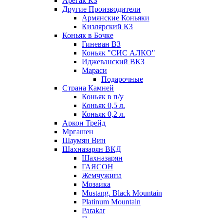
Арегак КЗ
Другие Производители
Армянские Коньяки
Кизлярский КЗ
Коньяк в Бочке
Гиневан ВЗ
Коньяк "СИС АЛКО"
Иджеванский ВКЗ
Мараси
Подарочные
Страна Камней
Коньяк в п/у
Коньяк 0,5 л.
Коньяк 0,2 л.
Аркон Трейд
Мргашен
Шаумян Вин
Шахназарян ВКД
Шахназарян
ГАЯСОН
Жемчужина
Мозаика
Mustang. Black Mountain
Platinum Mountain
Parakar