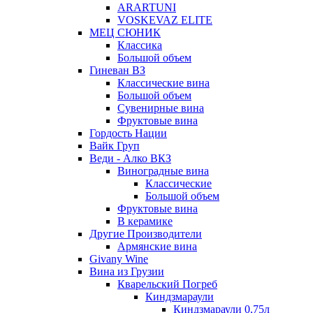
ARARTUNI
VOSKEVAZ ELITE
МЕЦ СЮНИК
Классика
Большой объем
Гиневан ВЗ
Классические вина
Большой объем
Сувенирные вина
Фруктовые вина
Гордость Нации
Вайк Груп
Веди - Алко ВКЗ
Виноградные вина
Классические
Большой объем
Фруктовые вина
В керамике
Другие Производители
Армянские вина
Givany Wine
Вина из Грузии
Кварельский Погреб
Киндзмараули
Киндзмараули 0,75л