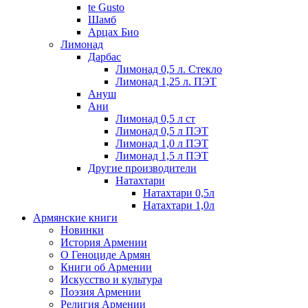
te Gusto
Шамб
Арцах Био
Лимонад
Дарбас
Лимонад 0,5 л. Стекло
Лимонад 1,25 л. ПЭТ
Ануш
Ани
Лимонад 0,5 л ст
Лимонад 0,5 л ПЭТ
Лимонад 1,0 л ПЭТ
Лимонад 1,5 л ПЭТ
Другие производители
Натахтари
Натахтари 0,5л
Натахтари 1,0л
Армянские книги
Новинки
История Армении
О Геноциде Армян
Книги об Армении
Иcкусство и культура
Поэзия Армении
Религия Армении