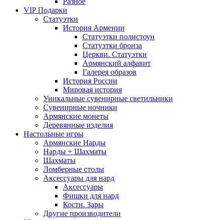
Разное
VIP Подарки
Статуэтки
История Армении
Статуэтки полистоун
Статуэтки бронза
Церкви. Статуэтки
Армянский алфавит
Галерея образов
История России
Мировая история
Уникальные сувенирные светильники
Сувенирные ночники
Армянские монеты
Деревянные изделия
Настольные игры
Армянские Нарды
Нарды + Шахматы
Шахматы
Ломберные столы
Аксессуары для нард
Аксессуары
Фишки для нард
Кости. Зары
Другие производители