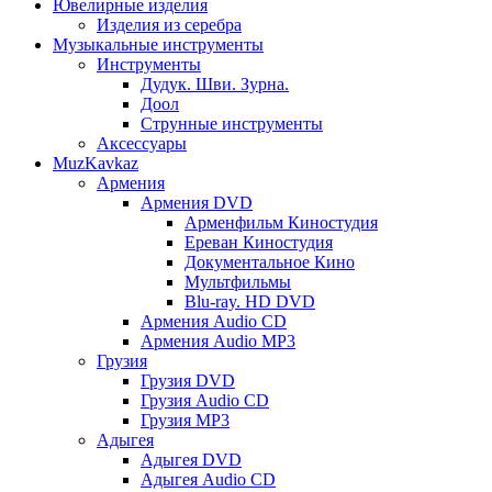
Ювелирные изделия
Изделия из серебра
Музыкальные инструменты
Инструменты
Дудук. Шви. Зурна.
Доол
Струнные инструменты
Аксессуары
MuzKavkaz
Армения
Армения DVD
Арменфильм Киностудия
Ереван Киностудия
Документальное Кино
Мультфильмы
Blu-ray. HD DVD
Армения Audio CD
Армения Audio MP3
Грузия
Грузия DVD
Грузия Audio CD
Грузия MP3
Адыгея
Адыгея DVD
Адыгея Audio CD