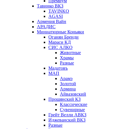
Премиум
Тавинко ВКЗ
TAVINKO
AGASI
Армения Вайн
АРАДИС
Миниатюрные Коньяки
Оганян Бренди
Мараси КД
СИС АЛКО
Животные
Храмы
Разные
Мадатовъ
МАП
Арамэ
Золотой
Армина
Айвазовский
Прошянский КЗ
Классические
Сувенирные
Грейт Велли АВКЗ
Иджеванский ВКЗ
Разные