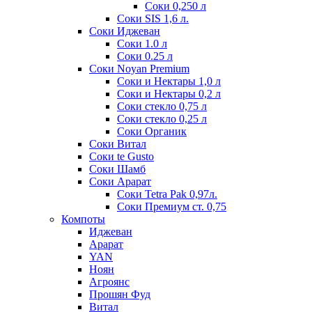
Соки 0,250 л
Соки SIS 1,6 л.
Соки Иджеван
Соки 1.0 л
Соки 0.25 л
Соки Noyan Premium
Соки и Нектары 1,0 л
Соки и Нектары 0,2 л
Соки стекло 0,75 л
Соки стекло 0,25 л
Соки Органик
Соки Витал
Соки te Gusto
Соки Шамб
Соки Арарат
Соки Tetra Pak 0,97л.
Соки Премиум ст. 0,75
Компоты
Иджеван
Арарат
YAN
Ноян
Агроянс
Прошян Фуд
Витал