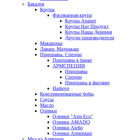
Бакалея
Крупы
Фасованная крупа
Крупы Арарат
Крупы Нат Продукт
Крупы Наша Деревня
Другие производители
Макароны
Лаваш. Матнакаш
Приправы. Специи
Приправы в банке
АРМСПЕЦИИ
Приправы
Специи
Приправы в фасовке
Hamove
Консервированные бобы
Соусы
Масло
Оливки
Оливки "Arm Eco"
Оливки AMADO
Оливки Aiello
Оливки Armenium
Мед из Армении