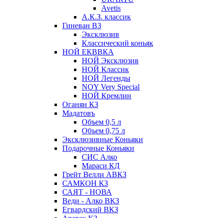
Avetis
А.К.З. классик
Гиневан ВЗ
Эксклюзив
Классический коньяк
НОЙ ЕКВВКА
НОЙ Эксклюзив
НОЙ Классик
НОЙ Легенды
NOY Very Speсial
НОЙ Кремлин
Оганян КЗ
Мадатовъ
Объем 0,5 л
Объем 0,75 л
Эксклюзивные Коньяки
Подарочные Коньяки
СИС Алко
Мараси КД
Грейт Велли АВКЗ
САМКОН КЗ
САЯТ - НОВА
Веди - Алко ВКЗ
Егвардский ВКЗ