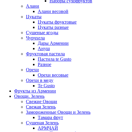
Наборы сухофруктов
Алани
Алани весовой
Цукаты
Цукаты фруктовые
Цукаты разные
Сушеные ягоды
Чурчхела
Дары Армении
Ануш
Фруктовая пастила
Пастила te Gusto
Разное
Орехи
Орехи весовые
Орехи в меду
Te Gusto
Фрукты из Армении
Овощи. Зелень
Свежие Овощи
Свежая Зелень
Замороженные Овощи и Зелень
Тамара фрут
Сушеная Зелень
АРМЧАЙ