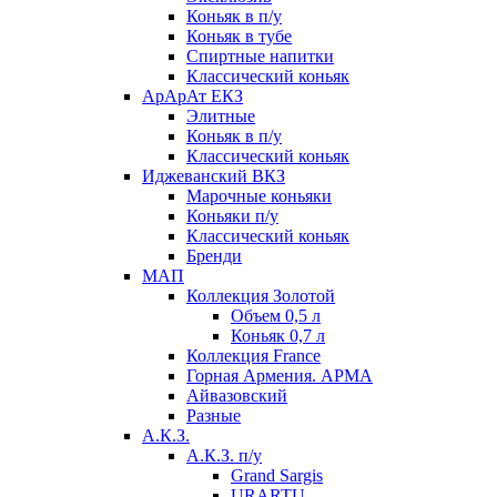
Коньяк в п/у
Коньяк в тубе
Спиртные напитки
Классический коньяк
АрАрАт ЕКЗ
Элитные
Коньяк в п/у
Классический коньяк
Иджеванский ВКЗ
Марочные коньяки
Коньяки п/у
Классический коньяк
Бренди
МАП
Коллекция Золотой
Объем 0,5 л
Коньяк 0,7 л
Коллекция France
Горная Армения. АРМА
Айвазовский
Разные
А.К.З.
А.К.З. п/у
Grand Sargis
URARTU