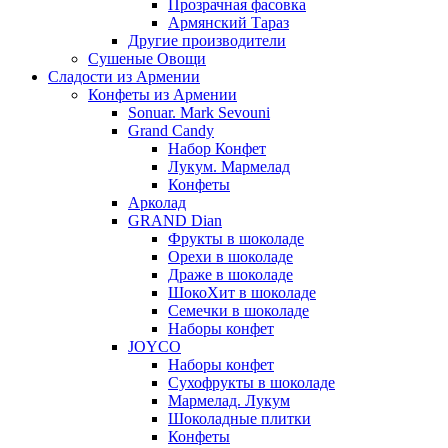
Прозрачная фасовка
Армянский Тараз
Другие производители
Сушеные Овощи
Сладости из Армении
Конфеты из Армении
Sonuar. Mark Sevouni
Grand Candy
Набор Конфет
Лукум. Мармелад
Конфеты
Арколад
GRAND Dian
Фрукты в шоколаде
Орехи в шоколаде
Драже в шоколаде
ШокоХит в шоколаде
Семечки в шоколаде
Наборы конфет
JOYCO
Наборы конфет
Сухофрукты в шоколаде
Мармелад. Лукум
Шоколадные плитки
Конфеты