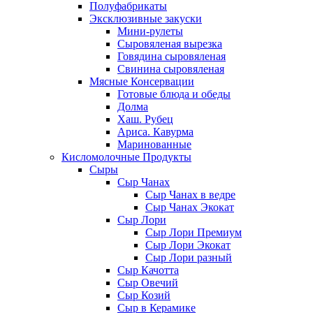
Полуфабрикаты
Эксклюзивные закуски
Мини-рулеты
Сыровяленая вырезка
Говядина сыровяленая
Свинина сыровяленая
Мясные Консервации
Готовые блюда и обеды
Долма
Хаш. Рубец
Ариса. Кавурма
Маринованные
Кисломолочные Продукты
Сыры
Сыр Чанах
Сыр Чанах в ведре
Сыр Чанах Экокат
Сыр Лори
Сыр Лори Премиум
Сыр Лори Экокат
Сыр Лори разный
Сыр Качотта
Сыр Овечий
Сыр Козий
Сыр в Керамике