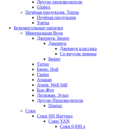
Другие производители
Globex
Печёная продукция. Торты
Печёная продукция
Торты
Безалкогольные напитки
Минеральная Вода
Джермук. Бюрег
Джермук
Джермук классика
Со вкусом лимона
Бюрег
Татни
Бжни. Ной
Гарни
Апаран
Ararat. Well Still
Бон Жур
Дилижан. Зулал
Другие Производители
Dausuz
Соки
Соки SIS Натурал
Соки YAN
Соки 0,930 л