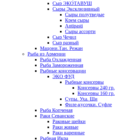
Сыр ЭКОТАВУШ
Сыры Эксклюзивный
Сыры полутведые
Крем сыры
Antipasti
Сыры ассорти
Сыр Чечил
Сыр разный
Мацони.Тан. Режан
Рыба из Армении
Рыба Охлажденная
Рыба Замороженная
Рыбные консервации
ЭКО ФУД
Рыбные консервы
Консервы 240 гр.
Консервы 160 гр.
Супы. Уха. Щи
Филе-кусочки. Суфле
Рыба Копченая
Раки Севанские
Раковые шейки
Раки живые
Раки варенные
Рыбная Икра