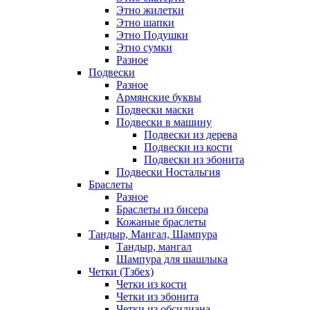
Этно жилетки
Этно шапки
Этно Подушки
Этно сумки
Разное
Подвески
Разное
Армянские буквы
Подвески маски
Подвески в машину
Подвески из дерева
Подвески из кости
Подвески из эбонита
Подвески Ностальгия
Браслеты
Разное
Браслеты из бисера
Кожаные браслеты
Тандыр, Мангал, Шампура
Тандыр, мангал
Шампура для шашлыка
Четки (Тзбех)
Четки из кости
Четки из эбонита
Четки из обсидиана