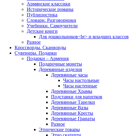
Армянские классики
Исторические романы
Публицистика
Словари. Разговорники
Учебники. Самоучители
Детские книги
Для дошкольников<br> и младших классов
Разное
Кроссворды. Сканворды
Сувениры. Подарки
Подарки – Армения
Подарочные монеты
Деревянные изделия
Деревянные часы
Часы настольные
Часы настенные
Деревянные Храмы
Подставки для напитков
Деревянные Тарелки
Деревянные Вазы
Деревянные Кресты
Деревянные Гранаты
Разное
Этнические товары
Этно скатерти