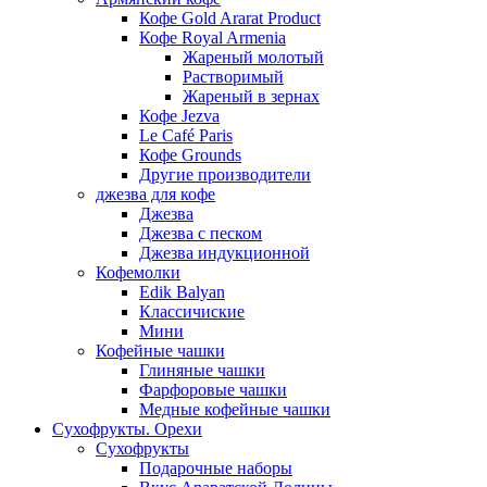
Кофе Gold Ararat Product
Кофе Royal Armenia
Жареный молотый
Растворимый
Жареный в зернах
Кофе Jezva
Le Café Paris
Кофе Grounds
Другие производители
джезва для кофе
Джезва
Джезва с песком
Джезва индукционной
Кофемолки
Edik Balyan
Классичиские
Мини
Кофейные чашки
Глиняные чашки
Фарфоровые чашки
Медные кофейные чашки
Сухофрукты. Орехи
Сухофрукты
Подарочные наборы