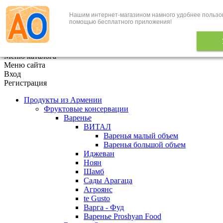
Нашим интернет-магазином намного удобнее пользо
+7 (495) 646-888-1
помощью бесплатного приложения!
В корзине
0
товаров
x
Меню каталога
Меню сайта
Вход
Регистрация
Продукты из Армении
Фруктовые консервации
Варенье
ВИТАЛ
Варенья малый объем
Варенья большой объем
Иджеван
Ноян
Шамб
Сады Арагаца
Агроянс
te Gusto
Варга - Фуд
Варенье Proshyan Food