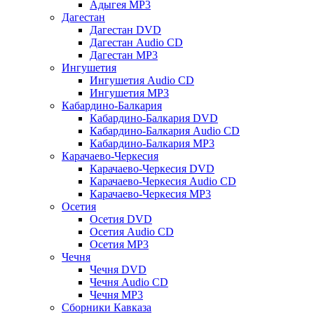
Адыгея MP3
Дагестан
Дагестан DVD
Дагестан Audio CD
Дагестан MP3
Ингушетия
Ингушетия Audio CD
Ингушетия MP3
Кабардино-Балкария
Кабардино-Балкария DVD
Кабардино-Балкария Audio CD
Кабардино-Балкария MP3
Карачаево-Черкесия
Карачаево-Черкесия DVD
Карачаево-Черкесия Audio CD
Карачаево-Черкесия MP3
Осетия
Осетия DVD
Осетия Audio CD
Осетия MP3
Чечня
Чечня DVD
Чечня Audio CD
Чечня MP3
Сборники Кавказа