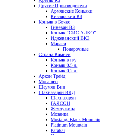
Арегак КЗ
Другие Производители
Армянские Коньяки
Кизлярский КЗ
Коньяк в Бочке
Гиневан ВЗ
Коньяк "СИС АЛКО"
Иджеванский ВКЗ
Мараси
Подарочные
Страна Камней
Коньяк в п/у
Коньяк 0,5 л.
Коньяк 0,2 л.
Аркон Трейд
Мргашен
Шаумян Вин
Шахназарян ВКД
Шахназарян
ГАЯСОН
Жемчужина
Мозаика
Mustang. Black Mountain
Platinum Mountain
Parakar