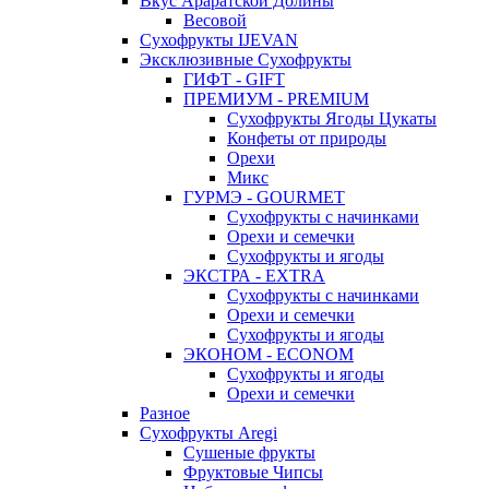
Вкус Араратской Долины
Весовой
Сухофрукты IJEVAN
Эксклюзивные Сухофрукты
ГИФТ - GIFT
ПРЕМИУМ - PREMIUM
Сухофрукты Ягоды Цукаты
Конфеты от природы
Орехи
Микс
ГУРМЭ - GOURMET
Сухофрукты с начинками
Орехи и семечки
Сухофрукты и ягоды
ЭКСТРА - EXTRA
Сухофрукты с начинками
Орехи и семечки
Сухофрукты и ягоды
ЭКОНОМ - ECONOM
Сухофрукты и ягоды
Орехи и семечки
Разное
Сухофрукты Aregi
Сушеные фрукты
Фруктовые Чипсы