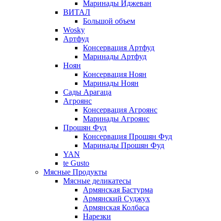
Маринады Иджеван
ВИТАЛ
Большой объем
Wosky
Артфуд
Консервация Артфуд
Маринады Артфуд
Ноян
Консервация Ноян
Маринады Ноян
Сады Арагаца
Агроянс
Консервация Агроянс
Маринады Агроянс
Прошян Фуд
Консервация Прошян Фуд
Маринады Прошян Фуд
YAN
te Gusto
Мясные Продукты
Мясные деликатесы
Армянская Бастурма
Армянский Суджух
Армянская Колбаса
Нарезки