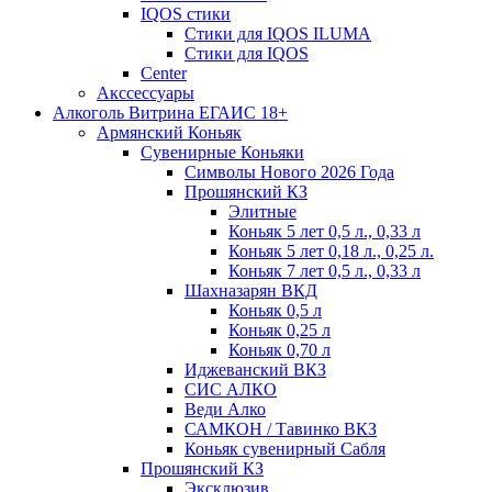
IQOS стики
Стики для IQOS ILUMA
Стики для IQOS
Сenter
Акссессуары
Алкоголь Витрина ЕГАИС 18+
Армянский Коньяк
Сувенирные Коньяки
Символы Нового 2026 Года
Прошянский КЗ
Элитные
Коньяк 5 лет 0,5 л., 0,33 л
Коньяк 5 лет 0,18 л., 0,25 л.
Коньяк 7 лет 0,5 л., 0,33 л
Шахназарян ВКД
Коньяк 0,5 л
Коньяк 0,25 л
Коньяк 0,70 л
Иджеванский ВКЗ
СИС АЛКО
Веди Алко
САМКОН / Тавинко ВКЗ
Коньяк сувенирный Сабля
Прошянский КЗ
Эксклюзив