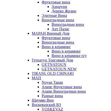
Фруктовые вина
Арцруни
Дерево Жизни
Элитные Вина
Виноградные вина
Виноградные вина
Арт Палас
МАРАН Винный Дом
Фруктовые вина
Виноградные вина
Вино в керамике
Вино в керамике
Вино в керамике п/у
Гетнатун Торговый Дом
GETNATOUN
GETNATOUN NEW
TIRANI. OLD CHINARI
МАП
Noyan Tapan
Arame Фруктовые вина
Arame Виноградные вина
Разные вина
Шаумян Вин
Воскевазский ВЗ
VOSKEVAZ