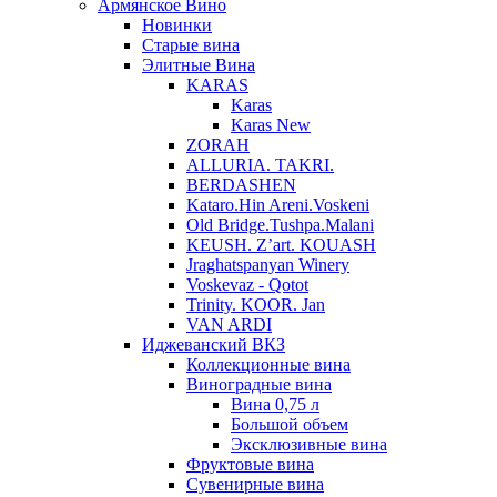
Армянское Вино
Новинки
Старые вина
Элитные Вина
KARAS
Karas
Karas New
ZORAH
ALLURIA. TAKRI.
BERDASHEN
Kataro.Hin Areni.Voskeni
Old Bridge.Tushpa.Malani
KEUSH. Z’art. KOUASH
Jraghatspanyan Winery
Voskevaz - Qotot
Trinity. KOOR. Jan
VAN ARDI
Иджеванский ВКЗ
Коллекционные вина
Виноградные вина
Вина 0,75 л
Большой объем
Эксклюзивные вина
Фруктовые вина
Cувенирные вина