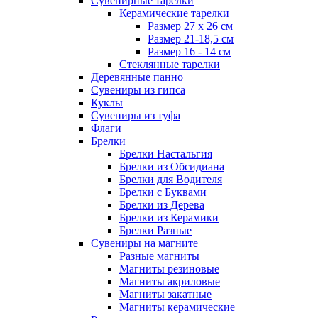
Сувенирные тарелки
Керамические тарелки
Размер 27 х 26 см
Размер 21-18,5 см
Размер 16 - 14 см
Стеклянные тарелки
Деревянные панно
Сувениры из гипса
Куклы
Сувениры из туфа
Флаги
Брелки
Брелки Настальгия
Брелки из Обсидиана
Брелки для Водителя
Брелки с Буквами
Брелки из Дерева
Брелки из Керамики
Брелки Разные
Сувениры на магните
Разные магниты
Магниты резиновые
Магниты акриловые
Магниты закатные
Магниты керамические