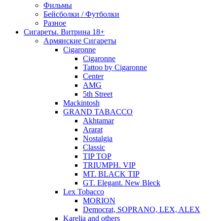
Фильмы
Бейсболки / Футболки
Разное
Сигареты. Витрина 18+
Армянские Сигареты
Cigaronne
Cigaronne
Tattoo by Cigaronne
Center
AMG
5th Street
Mackintosh
GRAND TABACCO
Akhtamar
Ararat
Nostalgia
Classic
TIP TOP
TRIUMPH. VIP
MT. BLACK TIP
GT. Elegant. New Bleck
Lex Tobacco
MORION
Democrat, SOPRANO, LEX, ALEX
Karelia and others