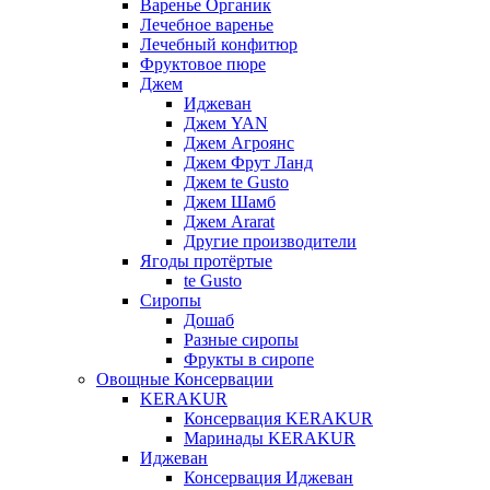
Варенье Органик
Лечебное варенье
Лечебный конфитюр
Фруктовое пюре
Джем
Иджеван
Джем YAN
Джем Агроянс
Джем Фрут Ланд
Джем te Gusto
Джем Шамб
Джем Ararat
Другие производители
Ягоды протёртые
te Gusto
Сиропы
Дошаб
Разные сиропы
Фрукты в сиропе
Овощные Консервации
KERAKUR
Консервация KERAKUR
Маринады KERAKUR
Иджеван
Консервация Иджеван