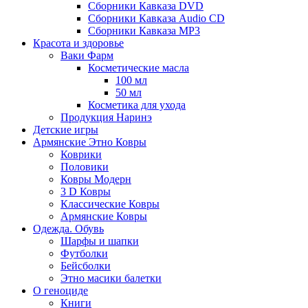
Сборники Кавказа DVD
Сборники Кавказа Audio CD
Сборники Кавказа MP3
Красота и здоровье
Ваки Фарм
Косметические масла
100 мл
50 мл
Косметика для ухода
Продукция Наринэ
Детские игры
Армянские Этно Ковры
Коврики
Половики
Ковры Модерн
3 D Ковры
Классические Ковры
Армянские Ковры
Одежда. Обувь
Шарфы и шапки
Футболки
Бейсболки
Этно масики балетки
О геноциде
Книги