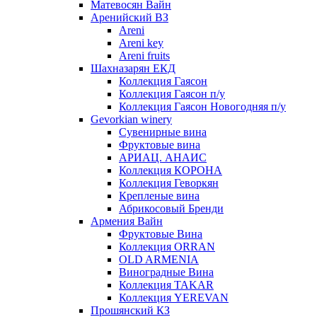
Матевосян Вайн
Аренийский ВЗ
Areni
Areni key
Areni fruits
Шахназарян ЕКД
Коллекция Гаясон
Коллекция Гаясон п/у
Коллекция Гаясон Новогодняя п/у
Gevorkian winery
Сувенирные вина
Фруктовые вина
АРИАЦ. АНАИС
Коллекция КОРОНА
Коллекция Геворкян
Крепленые вина
Абрикосовый Бренди
Армения Вайн
Фруктовые Вина
Коллекция ORRAN
OLD ARMENIA
Виноградные Вина
Коллекция TAKAR
Коллекция YEREVAN
Прошянский КЗ