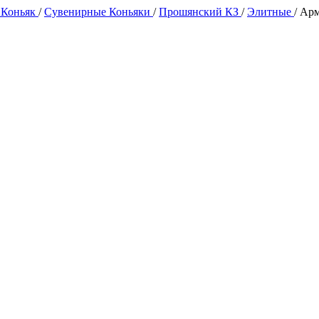
 Коньяк
/
Сувенирные Коньяки
/
Прошянский КЗ
/
Элитные
/
Арм