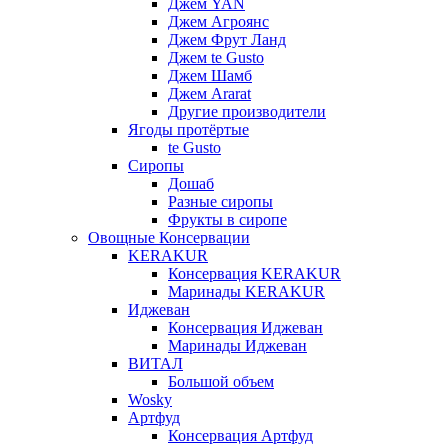
Джем YAN
Джем Агроянс
Джем Фрут Ланд
Джем te Gusto
Джем Шамб
Джем Ararat
Другие производители
Ягоды протёртые
te Gusto
Сиропы
Дошаб
Разные сиропы
Фрукты в сиропе
Овощные Консервации
KERAKUR
Консервация KERAKUR
Маринады KERAKUR
Иджеван
Консервация Иджеван
Маринады Иджеван
ВИТАЛ
Большой объем
Wosky
Артфуд
Консервация Артфуд