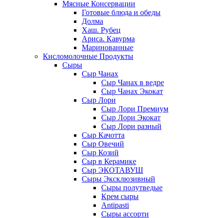
Мясные Консервации
Готовые блюда и обеды
Долма
Хаш. Рубец
Ариса. Кавурма
Маринованные
Кисломолочные Продукты
Сыры
Сыр Чанах
Сыр Чанах в ведре
Сыр Чанах Экокат
Сыр Лори
Сыр Лори Премиум
Сыр Лори Экокат
Сыр Лори разный
Сыр Качотта
Сыр Овечий
Сыр Козий
Сыр в Керамике
Сыр ЭКОТАВУШ
Сыры Эксклюзивный
Сыры полутведые
Крем сыры
Antipasti
Сыры ассорти