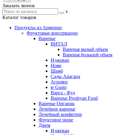
Заказать звонок
x
Каталог товаров
Продукты из Армении
Фруктовые консервации
Варенье
ВИТАЛ
Варенья малый объем
Варенья большой объем
Иджеван
Ноян
Шамб
Сады Арагаца
Агроянс
te Gusto
Варга - Фуд
Варенье Proshyan Food
Варенье Органик
Лечебное варенье
Лечебный конфитюр
Фруктовое пюре
Джем
Иджеван