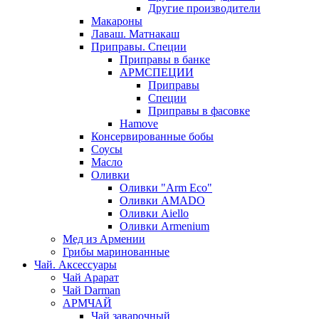
Другие производители
Макароны
Лаваш. Матнакаш
Приправы. Специи
Приправы в банке
АРМСПЕЦИИ
Приправы
Специи
Приправы в фасовке
Hamove
Консервированные бобы
Соусы
Масло
Оливки
Оливки "Arm Eco"
Оливки AMADO
Оливки Aiello
Оливки Armenium
Мед из Армении
Грибы маринованные
Чай. Аксессуары
Чай Арарат
Чай Darman
АРМЧАЙ
Чай заварочный