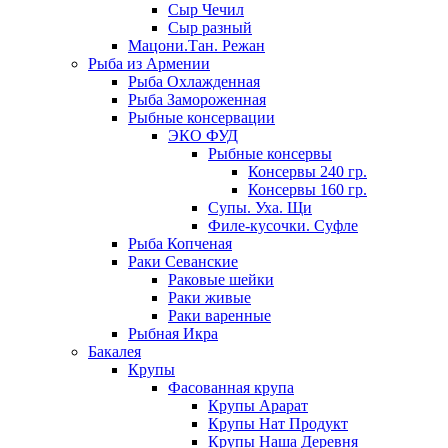
Сыр Чечил
Сыр разный
Мацони.Тан. Режан
Рыба из Армении
Рыба Охлажденная
Рыба Замороженная
Рыбные консервации
ЭКО ФУД
Рыбные консервы
Консервы 240 гр.
Консервы 160 гр.
Супы. Уха. Щи
Филе-кусочки. Суфле
Рыба Копченая
Раки Севанские
Раковые шейки
Раки живые
Раки варенные
Рыбная Икра
Бакалея
Крупы
Фасованная крупа
Крупы Арарат
Крупы Нат Продукт
Крупы Наша Деревня