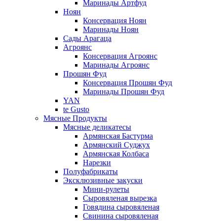
Маринады Артфуд
Ноян
Консервация Ноян
Маринады Ноян
Сады Арагаца
Агроянс
Консервация Агроянс
Маринады Агроянс
Прошян Фуд
Консервация Прошян Фуд
Маринады Прошян Фуд
YAN
te Gusto
Мясные Продукты
Мясные деликатесы
Армянская Бастурма
Армянский Суджух
Армянская Колбаса
Нарезки
Полуфабрикаты
Эксклюзивные закуски
Мини-рулеты
Сыровяленая вырезка
Говядина сыровяленая
Свинина сыровяленая