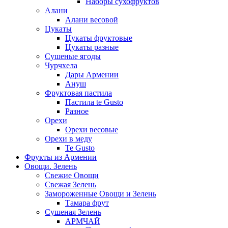
Наборы сухофруктов
Алани
Алани весовой
Цукаты
Цукаты фруктовые
Цукаты разные
Сушеные ягоды
Чурчхела
Дары Армении
Ануш
Фруктовая пастила
Пастила te Gusto
Разное
Орехи
Орехи весовые
Орехи в меду
Te Gusto
Фрукты из Армении
Овощи. Зелень
Свежие Овощи
Свежая Зелень
Замороженные Овощи и Зелень
Тамара фрут
Сушеная Зелень
АРМЧАЙ