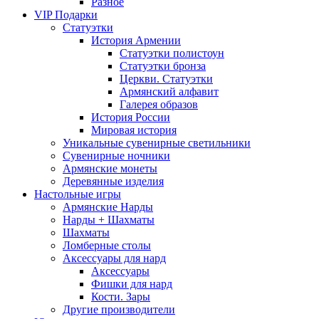
Разное
VIP Подарки
Статуэтки
История Армении
Статуэтки полистоун
Статуэтки бронза
Церкви. Статуэтки
Армянский алфавит
Галерея образов
История России
Мировая история
Уникальные сувенирные светильники
Сувенирные ночники
Армянские монеты
Деревянные изделия
Настольные игры
Армянские Нарды
Нарды + Шахматы
Шахматы
Ломберные столы
Аксессуары для нард
Аксессуары
Фишки для нард
Кости. Зары
Другие производители