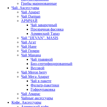
Грибы маринованные
Чай. Аксессуары
Чай Арарат
Чай Darman
АРМЧАЙ
Чай заварочный
Прозрачная фасовка
Армянский Тараз
Чай "IJEVAN". MASIS
Чай Агат
Чай Нане
Чай Гюмри
Чай Манана
Чай травяной
Био-сертифицированный
Весовой
Чай Meron berry
Чай Мега Арарат
Чай в пакете
Фильтр-пакетики
Гофроупаковка
Чай Амарас
Чайные аксессуары
Кофе. Аксессуары
Армянский кофе