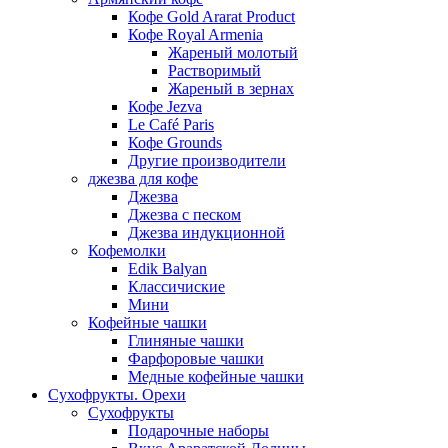
Кофе Gold Ararat Product
Кофе Royal Armenia
Жареный молотый
Растворимый
Жареный в зернах
Кофе Jezva
Le Café Paris
Кофе Grounds
Другие производители
джезва для кофе
Джезва
Джезва с песком
Джезва индукционной
Кофемолки
Edik Balyan
Классичиские
Мини
Кофейные чашки
Глиняные чашки
Фарфоровые чашки
Медные кофейные чашки
Сухофрукты. Орехи
Сухофрукты
Подарочные наборы