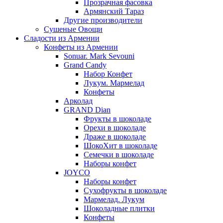
Прозрачная фасовка
Армянский Тараз
Другие производители
Сушеные Овощи
Сладости из Армении
Конфеты из Армении
Sonuar. Mark Sevouni
Grand Candy
Набор Конфет
Лукум. Мармелад
Конфеты
Арколад
GRAND Dian
Фрукты в шоколаде
Орехи в шоколаде
Драже в шоколаде
ШокоХит в шоколаде
Семечки в шоколаде
Наборы конфет
JOYCO
Наборы конфет
Сухофрукты в шоколаде
Мармелад. Лукум
Шоколадные плитки
Конфеты