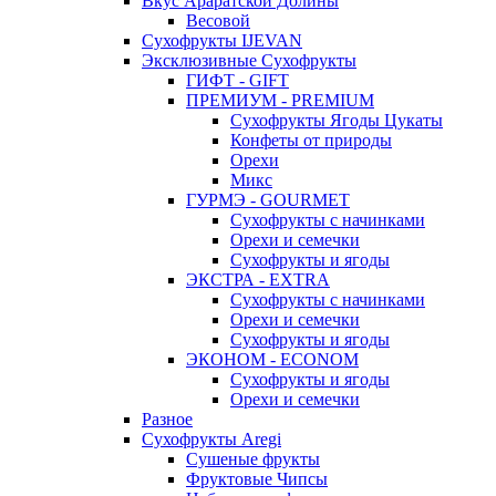
Вкус Араратской Долины
Весовой
Сухофрукты IJEVAN
Эксклюзивные Сухофрукты
ГИФТ - GIFT
ПРЕМИУМ - PREMIUM
Сухофрукты Ягоды Цукаты
Конфеты от природы
Орехи
Микс
ГУРМЭ - GOURMET
Сухофрукты с начинками
Орехи и семечки
Сухофрукты и ягоды
ЭКСТРА - EXTRA
Сухофрукты с начинками
Орехи и семечки
Сухофрукты и ягоды
ЭКОНОМ - ECONOM
Сухофрукты и ягоды
Орехи и семечки
Разное
Сухофрукты Aregi
Сушеные фрукты
Фруктовые Чипсы