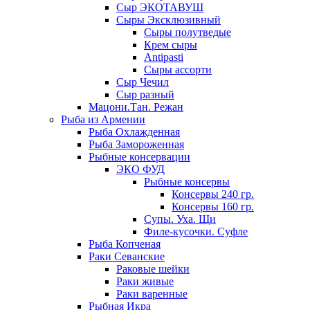
Сыр ЭКОТАВУШ
Сыры Эксклюзивный
Сыры полутведые
Крем сыры
Antipasti
Сыры ассорти
Сыр Чечил
Сыр разный
Мацони.Тан. Режан
Рыба из Армении
Рыба Охлажденная
Рыба Замороженная
Рыбные консервации
ЭКО ФУД
Рыбные консервы
Консервы 240 гр.
Консервы 160 гр.
Супы. Уха. Щи
Филе-кусочки. Суфле
Рыба Копченая
Раки Севанские
Раковые шейки
Раки живые
Раки варенные
Рыбная Икра