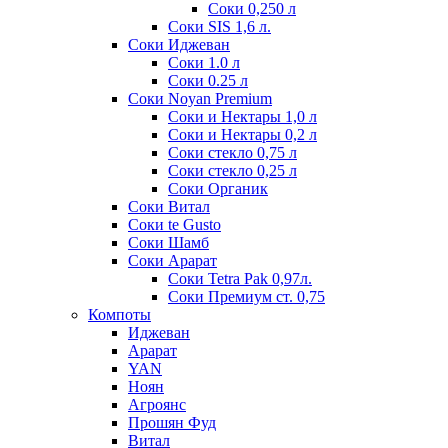
Соки 0,250 л
Соки SIS 1,6 л.
Соки Иджеван
Соки 1.0 л
Соки 0.25 л
Соки Noyan Premium
Соки и Нектары 1,0 л
Соки и Нектары 0,2 л
Соки стекло 0,75 л
Соки стекло 0,25 л
Соки Органик
Соки Витал
Соки te Gusto
Соки Шамб
Соки Арарат
Соки Tetra Pak 0,97л.
Соки Премиум ст. 0,75
Компоты
Иджеван
Арарат
YAN
Ноян
Агроянс
Прошян Фуд
Витал