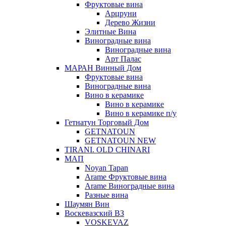
Фруктовые вина
Арцруни
Дерево Жизни
Элитные Вина
Виноградные вина
Виноградные вина
Арт Палас
МАРАН Винный Дом
Фруктовые вина
Виноградные вина
Вино в керамике
Вино в керамике
Вино в керамике п/у
Гетнатун Торговый Дом
GETNATOUN
GETNATOUN NEW
TIRANI. OLD CHINARI
МАП
Noyan Tapan
Arame Фруктовые вина
Arame Виноградные вина
Разные вина
Шаумян Вин
Воскевазский ВЗ
VOSKEVAZ