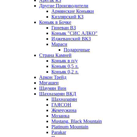
Арегак КЗ
Другие Производители
Армянские Коньяки
Кизлярский КЗ
Коньяк в Бочке
Гиневан ВЗ
Коньяк "СИС АЛКО"
Иджеванский ВКЗ
Мараси
Подарочные
Страна Камней
Коньяк в п/у
Коньяк 0,5 л.
Коньяк 0,2 л.
Аркон Трейд
Мргашен
Шаумян Вин
Шахназарян ВКД
Шахназарян
ГАЯСОН
Жемчужина
Мозаика
Mustang. Black Mountain
Platinum Mountain
Parakar