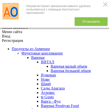
Нашим интернет-магазином намного удобнее
+7 (495) 646-888-1
пользоваться с помощью бесплатного
приложения!
В корзине
0
товаров
Установить
x
Меню каталога
Меню сайта
Вход
Регистрация
Продукты из Армении
Фруктовые консервации
Варенье
ВИТАЛ
Варенья малый объем
Варенья большой объем
Иджеван
Ноян
Шамб
Сады Арагаца
Агроянс
te Gusto
Варга - Фуд
Варенье Proshyan Food