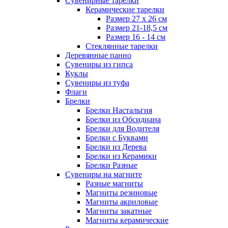
Сувенирные тарелки
Керамические тарелки
Размер 27 х 26 см
Размер 21-18,5 см
Размер 16 - 14 см
Стеклянные тарелки
Деревянные панно
Сувениры из гипса
Куклы
Сувениры из туфа
Флаги
Брелки
Брелки Настальгия
Брелки из Обсидиана
Брелки для Водителя
Брелки с Буквами
Брелки из Дерева
Брелки из Керамики
Брелки Разные
Сувениры на магните
Разные магниты
Магниты резиновые
Магниты акриловые
Магниты закатные
Магниты керамические