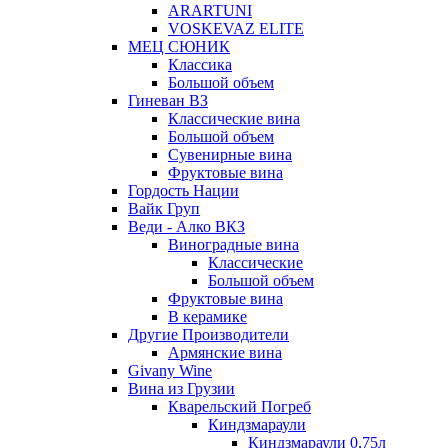
ARARTUNI
VOSKEVAZ ELITE
МЕЦ СЮНИК
Классика
Большой объем
Гиневан ВЗ
Классические вина
Большой объем
Сувенирные вина
Фруктовые вина
Гордость Нации
Вайк Груп
Веди - Алко ВКЗ
Виноградные вина
Классические
Большой объем
Фруктовые вина
В керамике
Другие Производители
Армянские вина
Givany Wine
Вина из Грузии
Кварельский Погреб
Киндзмараули
Киндзмараули 0,75л