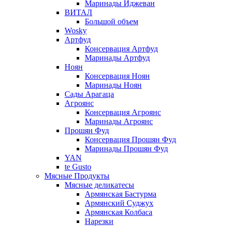
Маринады Иджеван
ВИТАЛ
Большой объем
Wosky
Артфуд
Консервация Артфуд
Маринады Артфуд
Ноян
Консервация Ноян
Маринады Ноян
Сады Арагаца
Агроянс
Консервация Агроянс
Маринады Агроянс
Прошян Фуд
Консервация Прошян Фуд
Маринады Прошян Фуд
YAN
te Gusto
Мясные Продукты
Мясные деликатесы
Армянская Бастурма
Армянский Суджух
Армянская Колбаса
Нарезки