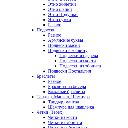
Этно жилетки
Этно шапки
Этно Подушки
Этно сумки
Разное
Подвески
Разное
Армянские буквы
Подвески маски
Подвески в машину
Подвески из дерева
Подвески из кости
Подвески из эбонита
Подвески Ностальгия
Браслеты
Разное
Браслеты из бисера
Кожаные браслеты
Тандыр, Мангал, Шампура
Тандыр, мангал
Шампура для шашлыка
Четки (Тзбех)
Четки из кости
Четки из эбонита
Четки из обсидиана