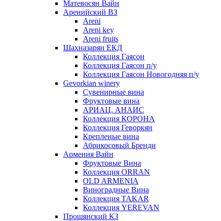
Матевосян Вайн
Аренийский ВЗ
Areni
Areni key
Areni fruits
Шахназарян ЕКД
Коллекция Гаясон
Коллекция Гаясон п/у
Коллекция Гаясон Новогодняя п/у
Gevorkian winery
Сувенирные вина
Фруктовые вина
АРИАЦ. АНАИС
Коллекция КОРОНА
Коллекция Геворкян
Крепленые вина
Абрикосовый Бренди
Армения Вайн
Фруктовые Вина
Коллекция ORRAN
OLD ARMENIA
Виноградные Вина
Коллекция TAKAR
Коллекция YEREVAN
Прошянский КЗ