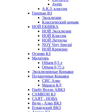
Avetis
А.К.З. классик
Гиневан ВЗ
Эксклюзив
Классический коньяк
НОЙ ЕКВВКА
НОЙ Эксклюзив
НОЙ Классик
НОЙ Легенды
NOY Very Speсial
НОЙ Кремлин
Оганян КЗ
Мадатовъ
Объем 0,5 л
Объем 0,75 л
Эксклюзивные Коньяки
Подарочные Коньяки
СИС Алко
Мараси КД
Грейт Велли АВКЗ
САМКОН КЗ
САЯТ - НОВА
Веди - Алко ВКЗ
Егвардский ВКЗ