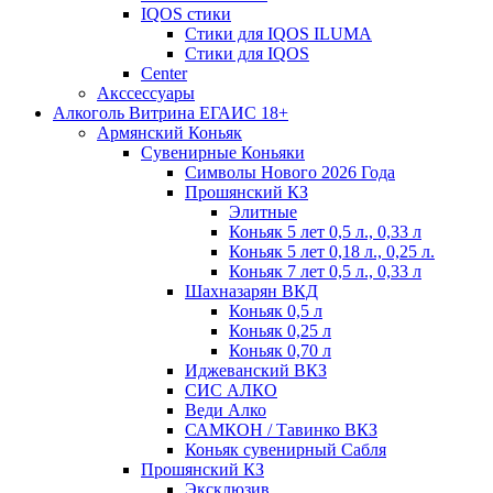
IQOS стики
Стики для IQOS ILUMA
Стики для IQOS
Сenter
Акссессуары
Алкоголь Витрина ЕГАИС 18+
Армянский Коньяк
Сувенирные Коньяки
Символы Нового 2026 Года
Прошянский КЗ
Элитные
Коньяк 5 лет 0,5 л., 0,33 л
Коньяк 5 лет 0,18 л., 0,25 л.
Коньяк 7 лет 0,5 л., 0,33 л
Шахназарян ВКД
Коньяк 0,5 л
Коньяк 0,25 л
Коньяк 0,70 л
Иджеванский ВКЗ
СИС АЛКО
Веди Алко
САМКОН / Тавинко ВКЗ
Коньяк сувенирный Сабля
Прошянский КЗ
Эксклюзив