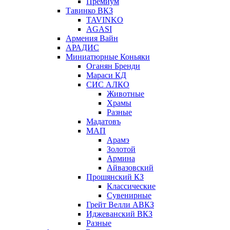
Премиум
Тавинко ВКЗ
TAVINKO
AGASI
Армения Вайн
АРАДИС
Миниатюрные Коньяки
Оганян Бренди
Мараси КД
СИС АЛКО
Животные
Храмы
Разные
Мадатовъ
МАП
Арамэ
Золотой
Армина
Айвазовский
Прошянский КЗ
Классические
Сувенирные
Грейт Велли АВКЗ
Иджеванский ВКЗ
Разные