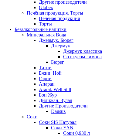
Другие производители
Globex
Печёная продукция. Торты
Печёная продукция
Торты
Безалкогольные напитки
Минеральная Вода
Джермук. Бюрег
Джермук
Джермук классика
Со вкусом лимона
Бюрег
Татни
Бжни. Ной
Гарни
Апаран
Ararat. Well Still
Бон Жур
Дилижан. Зулал
Другие Производители
Dausuz
Соки
Соки SIS Натурал
Соки YAN
Соки 0,930 л