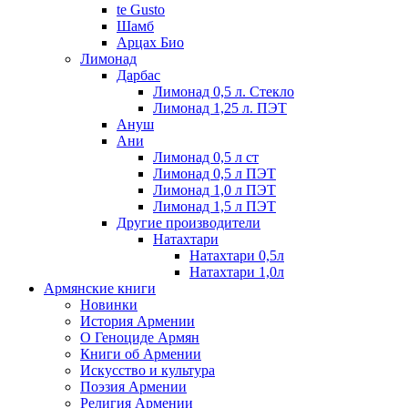
te Gusto
Шамб
Арцах Био
Лимонад
Дарбас
Лимонад 0,5 л. Стекло
Лимонад 1,25 л. ПЭТ
Ануш
Ани
Лимонад 0,5 л ст
Лимонад 0,5 л ПЭТ
Лимонад 1,0 л ПЭТ
Лимонад 1,5 л ПЭТ
Другие производители
Натахтари
Натахтари 0,5л
Натахтари 1,0л
Армянские книги
Новинки
История Армении
О Геноциде Армян
Книги об Армении
Иcкусство и культура
Поэзия Армении
Религия Армении