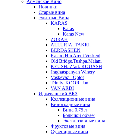
Армянское Вино
Новинки
Старые вина
Элитные Вина
KARAS
Karas
Karas New
ZORAH
ALLURIA. TAKRI.
BERDASHEN
Kataro.Hin Areni.Voskeni
Old Bridge.Tushpa.Malani
KEUSH. Z’art. KOUASH
Jraghatspanyan Winery
Voskevaz - Qotot
Trinity. KOOR. Jan
VAN ARDI
Иджеванский ВКЗ
Коллекционные вина
Виноградные вина
Вина 0,75 л
Большой объем
Эксклюзивные вина
Фруктовые вина
Cувенирные вина