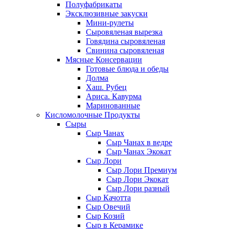
Полуфабрикаты
Эксклюзивные закуски
Мини-рулеты
Сыровяленая вырезка
Говядина сыровяленая
Свинина сыровяленая
Мясные Консервации
Готовые блюда и обеды
Долма
Хаш. Рубец
Ариса. Кавурма
Маринованные
Кисломолочные Продукты
Сыры
Сыр Чанах
Сыр Чанах в ведре
Сыр Чанах Экокат
Сыр Лори
Сыр Лори Премиум
Сыр Лори Экокат
Сыр Лори разный
Сыр Качотта
Сыр Овечий
Сыр Козий
Сыр в Керамике