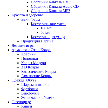
Сборники Кавказа DVD
Сборники Кавказа Audio CD
Сборники Кавказа MP3
Красота и здоровье
Ваки Фарм
Косметические масла
100 мл
50 мл
Косметика для ухода
Продукция Наринэ
Детские игры
Армянские Этно Ковры
Коврики
Половики
Ковры Модерн
3 D Ковры
Классические Ковры
Армянские Ковры
Одежда. Обувь
Шарфы и шапки
Футболки
Бейсболки
Этно масики балетки
О геноциде
Книги