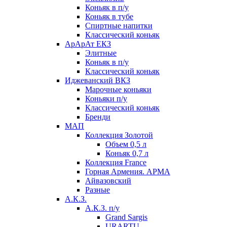
Коньяк в п/у
Коньяк в тубе
Спиртные напитки
Классический коньяк
АрАрАт ЕКЗ
Элитные
Коньяк в п/у
Классический коньяк
Иджеванский ВКЗ
Марочные коньяки
Коньяки п/у
Классический коньяк
Бренди
МАП
Коллекция Золотой
Объем 0,5 л
Коньяк 0,7 л
Коллекция France
Горная Армения. АРМА
Айвазовский
Разные
А.К.З.
А.К.З. п/у
Grand Sargis
URARTU