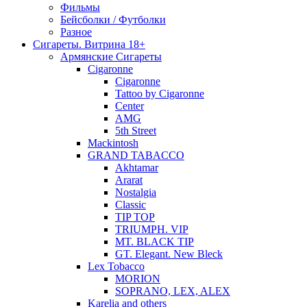
Фильмы
Бейсболки / Футболки
Разное
Сигареты. Витрина 18+
Армянские Сигареты
Cigaronne
Cigaronne
Tattoo by Cigaronne
Center
AMG
5th Street
Mackintosh
GRAND TABACCO
Akhtamar
Ararat
Nostalgia
Classic
TIP TOP
TRIUMPH. VIP
MT. BLACK TIP
GT. Elegant. New Bleck
Lex Tobacco
MORION
SOPRANO, LEX, ALEX
Karelia and others