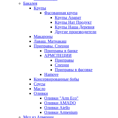
Бакалея
Крупы
Фасованная крупа
Крупы Арарат
Крупы Нат Продукт
Крупы Наша Деревня
Другие производители
Макароны
Лаваш. Матнакаш
Приправы. Специи
Приправы в банке
АРМСПЕЦИИ
Приправы
Специи
Приправы в фасовке
Hamove
Консервированные бобы
Соусы
Масло
Оливки
Оливки "Arm Eco"
Оливки AMADO
Оливки Aiello
Оливки Armenium
Мед из Армении