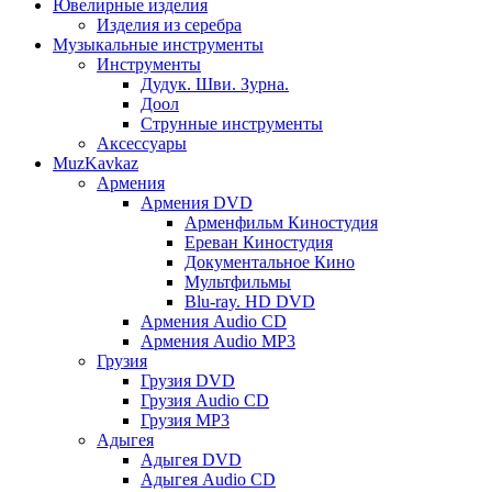
Ювелирные изделия
Изделия из серебра
Музыкальные инструменты
Инструменты
Дудук. Шви. Зурна.
Доол
Струнные инструменты
Аксессуары
MuzKavkaz
Армения
Армения DVD
Арменфильм Киностудия
Ереван Киностудия
Документальное Кино
Мультфильмы
Blu-ray. HD DVD
Армения Audio CD
Армения Audio MP3
Грузия
Грузия DVD
Грузия Audio CD
Грузия MP3
Адыгея
Адыгея DVD
Адыгея Audio CD