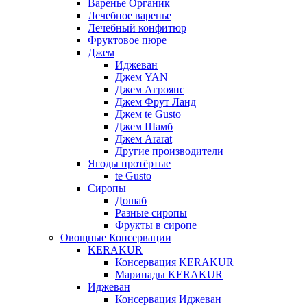
Варенье Органик
Лечебное варенье
Лечебный конфитюр
Фруктовое пюре
Джем
Иджеван
Джем YAN
Джем Агроянс
Джем Фрут Ланд
Джем te Gusto
Джем Шамб
Джем Ararat
Другие производители
Ягоды протёртые
te Gusto
Сиропы
Дошаб
Разные сиропы
Фрукты в сиропе
Овощные Консервации
KERAKUR
Консервация KERAKUR
Маринады KERAKUR
Иджеван
Консервация Иджеван