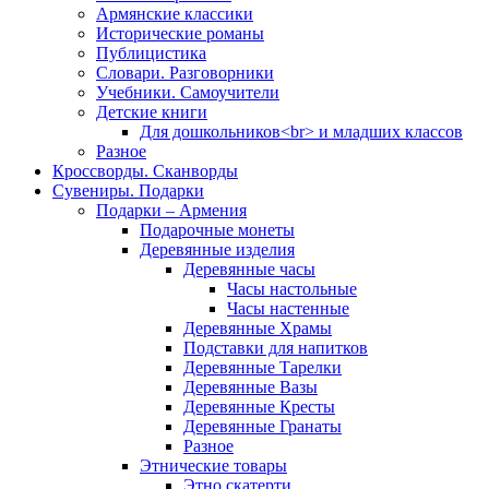
Армянские классики
Исторические романы
Публицистика
Словари. Разговорники
Учебники. Самоучители
Детские книги
Для дошкольников<br> и младших классов
Разное
Кроссворды. Сканворды
Сувениры. Подарки
Подарки – Армения
Подарочные монеты
Деревянные изделия
Деревянные часы
Часы настольные
Часы настенные
Деревянные Храмы
Подставки для напитков
Деревянные Тарелки
Деревянные Вазы
Деревянные Кресты
Деревянные Гранаты
Разное
Этнические товары
Этно скатерти