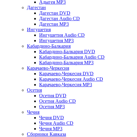
Адыгея MP3
Дагестан
Дагестан DVD
Дагестан Audio CD
Дагестан MP3
Ингушетия
Ингушетия Audio CD
Ингушетия MP3
Кабардино-Балкария
Кабардино-Балкария DVD
Кабардино-Балкария Audio CD
Кабардино-Балкария MP3
Карачаево-Черкесия
Карачаево-Черкесия DVD
Карачаево-Черкесия Audio CD
Карачаево-Черкесия MP3
Осетия
Осетия DVD
Осетия Audio CD
Осетия MP3
Чечня
Чечня DVD
Чечня Audio CD
Чечня MP3
Сборники Кавказа