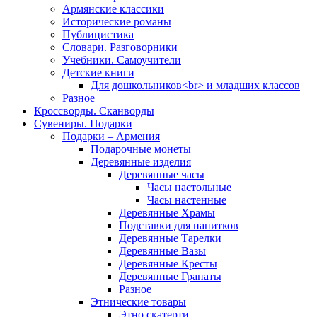
Армянские классики
Исторические романы
Публицистика
Словари. Разговорники
Учебники. Самоучители
Детские книги
Для дошкольников<br> и младших классов
Разное
Кроссворды. Сканворды
Сувениры. Подарки
Подарки – Армения
Подарочные монеты
Деревянные изделия
Деревянные часы
Часы настольные
Часы настенные
Деревянные Храмы
Подставки для напитков
Деревянные Тарелки
Деревянные Вазы
Деревянные Кресты
Деревянные Гранаты
Разное
Этнические товары
Этно скатерти