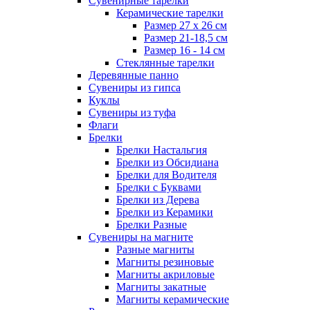
Сувенирные тарелки
Керамические тарелки
Размер 27 х 26 см
Размер 21-18,5 см
Размер 16 - 14 см
Стеклянные тарелки
Деревянные панно
Сувениры из гипса
Куклы
Сувениры из туфа
Флаги
Брелки
Брелки Настальгия
Брелки из Обсидиана
Брелки для Водителя
Брелки с Буквами
Брелки из Дерева
Брелки из Керамики
Брелки Разные
Сувениры на магните
Разные магниты
Магниты резиновые
Магниты акриловые
Магниты закатные
Магниты керамические