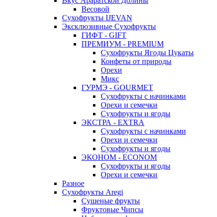
Вкус Араратской Долины
Весовой
Сухофрукты IJEVAN
Эксклюзивные Сухофрукты
ГИФТ - GIFT
ПРЕМИУМ - PREMIUM
Сухофрукты Ягоды Цукаты
Конфеты от природы
Орехи
Микс
ГУРМЭ - GOURMET
Сухофрукты с начинками
Орехи и семечки
Сухофрукты и ягоды
ЭКСТРА - EXTRA
Сухофрукты с начинками
Орехи и семечки
Сухофрукты и ягоды
ЭКОНОМ - ECONOM
Сухофрукты и ягоды
Орехи и семечки
Разное
Сухофрукты Aregi
Сушеные фрукты
Фруктовые Чипсы