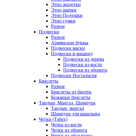
Этно жилетки
Этно шапки
Этно Подушки
Этно сумки
Разное
Подвески
Разное
Армянские буквы
Подвески маски
Подвески в машину
Подвески из дерева
Подвески из кости
Подвески из эбонита
Подвески Ностальгия
Браслеты
Разное
Браслеты из бисера
Кожаные браслеты
Тандыр, Мангал, Шампура
Тандыр, мангал
Шампура для шашлыка
Четки (Тзбех)
Четки из кости
Четки из эбонита
Четки из обсидиана