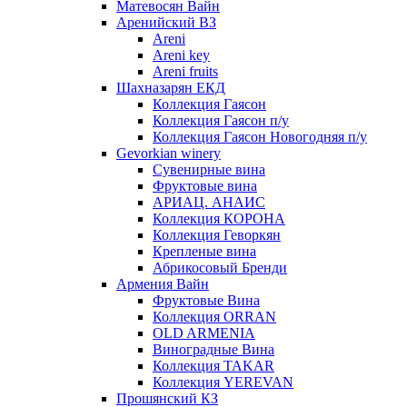
Матевосян Вайн
Аренийский ВЗ
Areni
Areni key
Areni fruits
Шахназарян ЕКД
Коллекция Гаясон
Коллекция Гаясон п/у
Коллекция Гаясон Новогодняя п/у
Gevorkian winery
Сувенирные вина
Фруктовые вина
АРИАЦ. АНАИС
Коллекция КОРОНА
Коллекция Геворкян
Крепленые вина
Абрикосовый Бренди
Армения Вайн
Фруктовые Вина
Коллекция ORRAN
OLD ARMENIA
Виноградные Вина
Коллекция TAKAR
Коллекция YEREVAN
Прошянский КЗ