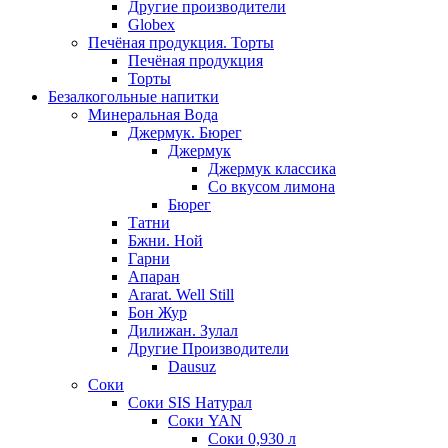
Другие производители
Globex
Печёная продукция. Торты
Печёная продукция
Торты
Безалкогольные напитки
Минеральная Вода
Джермук. Бюрег
Джермук
Джермук классика
Со вкусом лимона
Бюрег
Татни
Бжни. Ной
Гарни
Апаран
Ararat. Well Still
Бон Жур
Дилижан. Зулал
Другие Производители
Dausuz
Соки
Соки SIS Натурал
Соки YAN
Соки 0,930 л