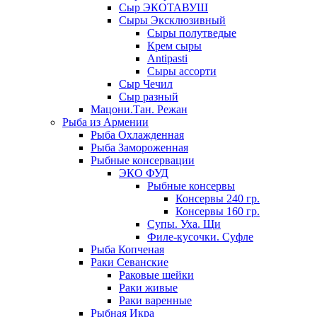
Сыр ЭКОТАВУШ
Сыры Эксклюзивный
Сыры полутведые
Крем сыры
Antipasti
Сыры ассорти
Сыр Чечил
Сыр разный
Мацони.Тан. Режан
Рыба из Армении
Рыба Охлажденная
Рыба Замороженная
Рыбные консервации
ЭКО ФУД
Рыбные консервы
Консервы 240 гр.
Консервы 160 гр.
Супы. Уха. Щи
Филе-кусочки. Суфле
Рыба Копченая
Раки Севанские
Раковые шейки
Раки живые
Раки варенные
Рыбная Икра