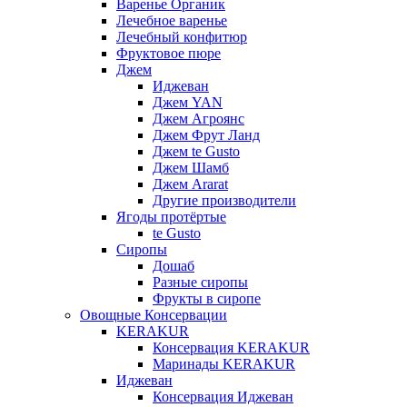
Варенье Органик
Лечебное варенье
Лечебный конфитюр
Фруктовое пюре
Джем
Иджеван
Джем YAN
Джем Агроянс
Джем Фрут Ланд
Джем te Gusto
Джем Шамб
Джем Ararat
Другие производители
Ягоды протёртые
te Gusto
Сиропы
Дошаб
Разные сиропы
Фрукты в сиропе
Овощные Консервации
KERAKUR
Консервация KERAKUR
Маринады KERAKUR
Иджеван
Консервация Иджеван