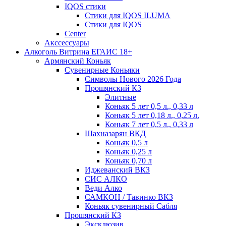
IQOS стики
Стики для IQOS ILUMA
Стики для IQOS
Сenter
Акссессуары
Алкоголь Витрина ЕГАИС 18+
Армянский Коньяк
Сувенирные Коньяки
Символы Нового 2026 Года
Прошянский КЗ
Элитные
Коньяк 5 лет 0,5 л., 0,33 л
Коньяк 5 лет 0,18 л., 0,25 л.
Коньяк 7 лет 0,5 л., 0,33 л
Шахназарян ВКД
Коньяк 0,5 л
Коньяк 0,25 л
Коньяк 0,70 л
Иджеванский ВКЗ
СИС АЛКО
Веди Алко
САМКОН / Тавинко ВКЗ
Коньяк сувенирный Сабля
Прошянский КЗ
Эксклюзив