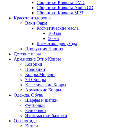
Сборники Кавказа DVD
Сборники Кавказа Audio CD
Сборники Кавказа MP3
Красота и здоровье
Ваки Фарм
Косметические масла
100 мл
50 мл
Косметика для ухода
Продукция Наринэ
Детские игры
Армянские Этно Ковры
Коврики
Половики
Ковры Модерн
3 D Ковры
Классические Ковры
Армянские Ковры
Одежда. Обувь
Шарфы и шапки
Футболки
Бейсболки
Этно масики балетки
О геноциде
Книги