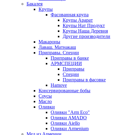
Бакалея
Крупы
Фасованная крупа
Крупы Арарат
Крупы Нат Продукт
Крупы Наша Деревня
Другие производители
Макароны
Лаваш. Матнакаш
Приправы. Специи
Приправы в банке
АРМСПЕЦИИ
Приправы
Специи
Приправы в фасовке
Hamove
Консервированные бобы
Соусы
Масло
Оливки
Оливки "Arm Eco"
Оливки AMADO
Оливки Aiello
Оливки Armenium
Мед из Армении