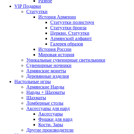
Разное
VIP Подарки
Статуэтки
История Армении
Статуэтки полистоун
Статуэтки бронза
Церкви. Статуэтки
Армянский алфавит
Галерея образов
История России
Мировая история
Уникальные сувенирные светильники
Сувенирные ночники
Армянские монеты
Деревянные изделия
Настольные игры
Армянские Нарды
Нарды + Шахматы
Шахматы
Ломберные столы
Аксессуары для нард
Аксессуары
Фишки для нард
Кости. Зары
Другие производители