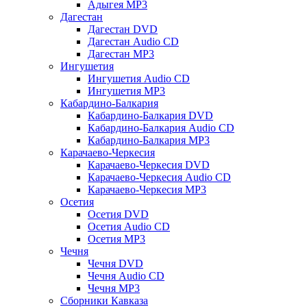
Адыгея MP3
Дагестан
Дагестан DVD
Дагестан Audio CD
Дагестан MP3
Ингушетия
Ингушетия Audio CD
Ингушетия MP3
Кабардино-Балкария
Кабардино-Балкария DVD
Кабардино-Балкария Audio CD
Кабардино-Балкария MP3
Карачаево-Черкесия
Карачаево-Черкесия DVD
Карачаево-Черкесия Audio CD
Карачаево-Черкесия MP3
Осетия
Осетия DVD
Осетия Audio CD
Осетия MP3
Чечня
Чечня DVD
Чечня Audio CD
Чечня MP3
Сборники Кавказа