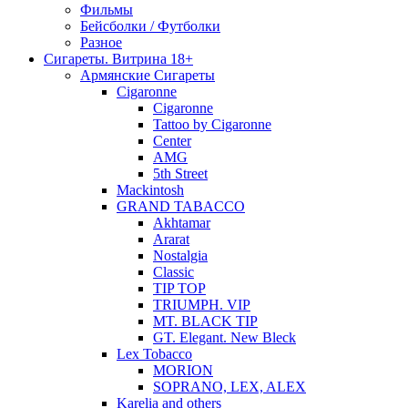
Фильмы
Бейсболки / Футболки
Разное
Сигареты. Витрина 18+
Армянские Сигареты
Cigaronne
Cigaronne
Tattoo by Cigaronne
Center
AMG
5th Street
Mackintosh
GRAND TABACCO
Akhtamar
Ararat
Nostalgia
Classic
TIP TOP
TRIUMPH. VIP
MT. BLACK TIP
GT. Elegant. New Bleck
Lex Tobacco
MORION
SOPRANO, LEX, ALEX
Karelia and others