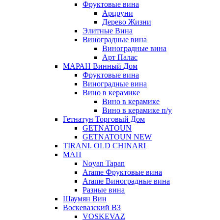
Фруктовые вина
Арцруни
Дерево Жизни
Элитные Вина
Виноградные вина
Виноградные вина
Арт Палас
МАРАН Винный Дом
Фруктовые вина
Виноградные вина
Вино в керамике
Вино в керамике
Вино в керамике п/у
Гетнатун Торговый Дом
GETNATOUN
GETNATOUN NEW
TIRANI. OLD CHINARI
МАП
Noyan Tapan
Arame Фруктовые вина
Arame Виноградные вина
Разные вина
Шаумян Вин
Воскевазский ВЗ
VOSKEVAZ