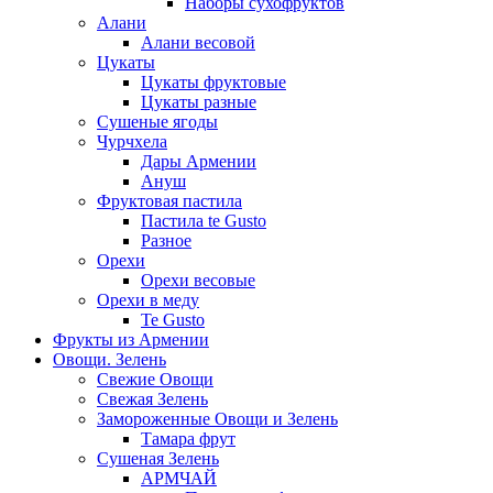
Наборы сухофруктов
Алани
Алани весовой
Цукаты
Цукаты фруктовые
Цукаты разные
Сушеные ягоды
Чурчхела
Дары Армении
Ануш
Фруктовая пастила
Пастила te Gusto
Разное
Орехи
Орехи весовые
Орехи в меду
Te Gusto
Фрукты из Армении
Овощи. Зелень
Свежие Овощи
Свежая Зелень
Замороженные Овощи и Зелень
Тамара фрут
Сушеная Зелень
АРМЧАЙ