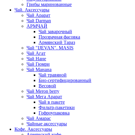
Грибы маринованные
Чай. Аксессуары
Чай Арарат
Чай Darman
АРМЧАЙ
Чай заварочный
Прозрачная фасовка
Армянский Тараз
Чай "IJEVAN". MASIS
Чай Агат
Чай Нане
Чай Гюмри
Чай Манана
Чай травяной
Био-сертифицированный
Весовой
Чай Meron berry
Чай Мега Арарат
Чай в пакете
Фильтр-пакетики
Гофроупаковка
Чай Амарас
Чайные аксессуары
Кофе. Аксессуары
Армянский кофе