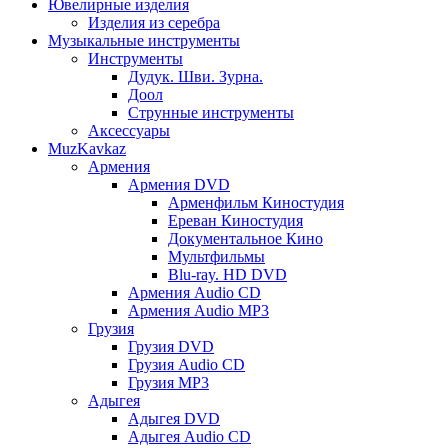
Ювелирные изделия
Изделия из серебра
Музыкальные инструменты
Инструменты
Дудук. Шви. Зурна.
Доол
Струнные инструменты
Аксессуары
MuzKavkaz
Армения
Армения DVD
Арменфильм Киностудия
Ереван Киностудия
Документальное Кино
Мультфильмы
Blu-ray. HD DVD
Армения Audio CD
Армения Audio MP3
Грузия
Грузия DVD
Грузия Audio CD
Грузия MP3
Адыгея
Адыгея DVD
Адыгея Audio CD