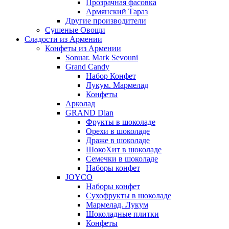
Прозрачная фасовка
Армянский Тараз
Другие производители
Сушеные Овощи
Сладости из Армении
Конфеты из Армении
Sonuar. Mark Sevouni
Grand Candy
Набор Конфет
Лукум. Мармелад
Конфеты
Арколад
GRAND Dian
Фрукты в шоколаде
Орехи в шоколаде
Драже в шоколаде
ШокоХит в шоколаде
Семечки в шоколаде
Наборы конфет
JOYCO
Наборы конфет
Сухофрукты в шоколаде
Мармелад. Лукум
Шоколадные плитки
Конфеты