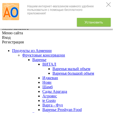
Нашим интернет-магазином намного удобнее
+7 (495) 646-888-1
пользоваться с помощью бесплатного
приложения!
В корзине
0
товаров
Установить
x
Меню каталога
Меню сайта
Вход
Регистрация
Продукты из Армении
Фруктовые консервации
Варенье
ВИТАЛ
Варенья малый объем
Варенья большой объем
Иджеван
Ноян
Шамб
Сады Арагаца
Агроянс
te Gusto
Варга - Фуд
Варенье Proshyan Food