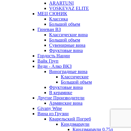
ARARTUNI
VOSKEVAZ ELITE
МЕЦ СЮНИК
Классика
Большой объем
Гиневан ВЗ
Классические вина
Большой объем
Сувенирные вина
Фруктовые вина
Гордость Нации
Вайк Груп
Веди - Алко ВКЗ
Виноградные вина
Классические
Большой объем
Фруктовые вина
В керамике
Другие Производители
Армянские вина
Givany Wine
Вина из Грузии
Кварельский Погреб
Киндзмараули
Киндзмараули 0,75л