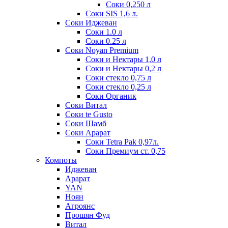
Соки 0,250 л
Соки SIS 1,6 л.
Соки Иджеван
Соки 1.0 л
Соки 0.25 л
Соки Noyan Premium
Соки и Нектары 1,0 л
Соки и Нектары 0,2 л
Соки стекло 0,75 л
Соки стекло 0,25 л
Соки Органик
Соки Витал
Соки te Gusto
Соки Шамб
Соки Арарат
Соки Tetra Pak 0,97л.
Соки Премиум ст. 0,75
Компоты
Иджеван
Арарат
YAN
Ноян
Агроянс
Прошян Фуд
Витал