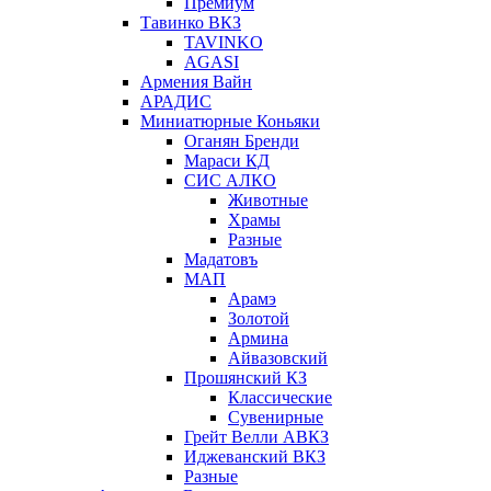
Премиум
Тавинко ВКЗ
TAVINKO
AGASI
Армения Вайн
АРАДИС
Миниатюрные Коньяки
Оганян Бренди
Мараси КД
СИС АЛКО
Животные
Храмы
Разные
Мадатовъ
МАП
Арамэ
Золотой
Армина
Айвазовский
Прошянский КЗ
Классические
Сувенирные
Грейт Велли АВКЗ
Иджеванский ВКЗ
Разные