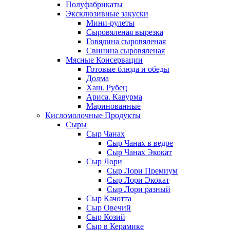
Полуфабрикаты
Эксклюзивные закуски
Мини-рулеты
Сыровяленая вырезка
Говядина сыровяленая
Свинина сыровяленая
Мясные Консервации
Готовые блюда и обеды
Долма
Хаш. Рубец
Ариса. Кавурма
Маринованные
Кисломолочные Продукты
Сыры
Сыр Чанах
Сыр Чанах в ведре
Сыр Чанах Экокат
Сыр Лори
Сыр Лори Премиум
Сыр Лори Экокат
Сыр Лори разный
Сыр Качотта
Сыр Овечий
Сыр Козий
Сыр в Керамике