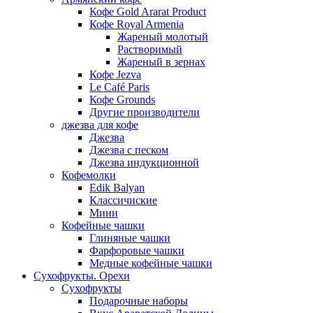
Кофе Gold Ararat Product
Кофе Royal Armenia
Жареный молотый
Растворимый
Жареный в зернах
Кофе Jezva
Le Café Paris
Кофе Grounds
Другие производители
джезва для кофе
Джезва
Джезва с песком
Джезва индукционной
Кофемолки
Edik Balyan
Классичиские
Мини
Кофейные чашки
Глиняные чашки
Фарфоровые чашки
Медные кофейные чашки
Сухофрукты. Орехи
Сухофрукты
Подарочные наборы