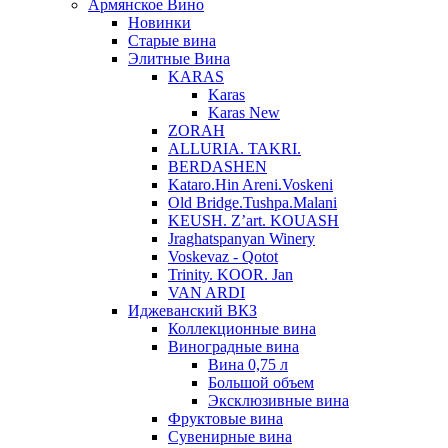
Армянское Вино
Новинки
Старые вина
Элитные Вина
KARAS
Karas
Karas New
ZORAH
ALLURIA. TAKRI.
BERDASHEN
Kataro.Hin Areni.Voskeni
Old Bridge.Tushpa.Malani
KEUSH. Z’art. KOUASH
Jraghatspanyan Winery
Voskevaz - Qotot
Trinity. KOOR. Jan
VAN ARDI
Иджеванский ВКЗ
Коллекционные вина
Виноградные вина
Вина 0,75 л
Большой объем
Эксклюзивные вина
Фруктовые вина
Cувенирные вина