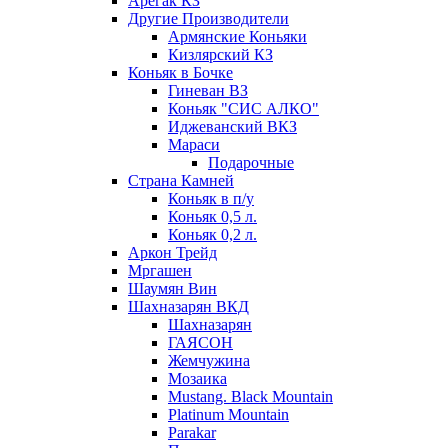
Арегак КЗ
Другие Производители
Армянские Коньяки
Кизлярский КЗ
Коньяк в Бочке
Гиневан ВЗ
Коньяк "СИС АЛКО"
Иджеванский ВКЗ
Мараси
Подарочные
Страна Камней
Коньяк в п/у
Коньяк 0,5 л.
Коньяк 0,2 л.
Аркон Трейд
Мргашен
Шаумян Вин
Шахназарян ВКД
Шахназарян
ГАЯСОН
Жемчужина
Мозаика
Mustang. Black Mountain
Platinum Mountain
Parakar