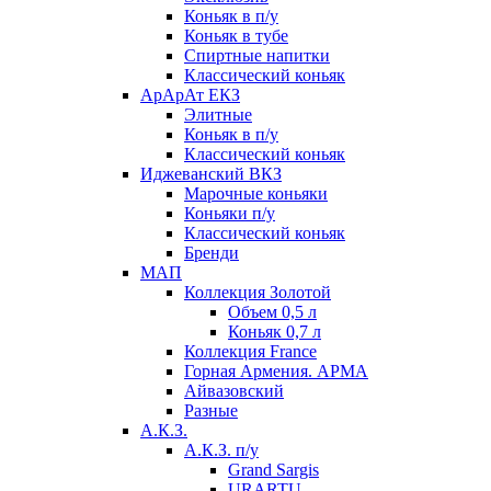
Коньяк в п/у
Коньяк в тубе
Спиртные напитки
Классический коньяк
АрАрАт ЕКЗ
Элитные
Коньяк в п/у
Классический коньяк
Иджеванский ВКЗ
Марочные коньяки
Коньяки п/у
Классический коньяк
Бренди
МАП
Коллекция Золотой
Объем 0,5 л
Коньяк 0,7 л
Коллекция France
Горная Армения. АРМА
Айвазовский
Разные
А.К.З.
А.К.З. п/у
Grand Sargis
URARTU