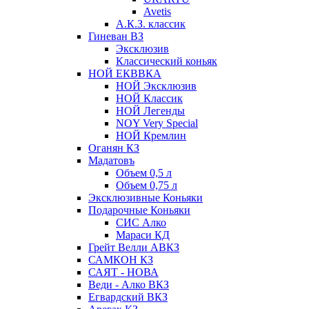
Avetis
А.К.З. классик
Гиневан ВЗ
Эксклюзив
Классический коньяк
НОЙ ЕКВВКА
НОЙ Эксклюзив
НОЙ Классик
НОЙ Легенды
NOY Very Speсial
НОЙ Кремлин
Оганян КЗ
Мадатовъ
Объем 0,5 л
Объем 0,75 л
Эксклюзивные Коньяки
Подарочные Коньяки
СИС Алко
Мараси КД
Грейт Велли АВКЗ
САМКОН КЗ
САЯТ - НОВА
Веди - Алко ВКЗ
Егвардский ВКЗ