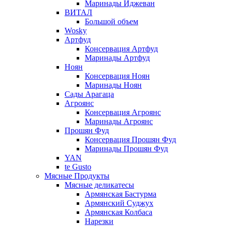
Маринады Иджеван
ВИТАЛ
Большой объем
Wosky
Артфуд
Консервация Артфуд
Маринады Артфуд
Ноян
Консервация Ноян
Маринады Ноян
Сады Арагаца
Агроянс
Консервация Агроянс
Маринады Агроянс
Прошян Фуд
Консервация Прошян Фуд
Маринады Прошян Фуд
YAN
te Gusto
Мясные Продукты
Мясные деликатесы
Армянская Бастурма
Армянский Суджух
Армянская Колбаса
Нарезки