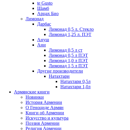
te Gusto
Шамб
Арцах Био
Лимонад
Дарбас
Лимонад 0,5 л. Стекло
Лимонад 1,25 л. ПЭТ
Ануш
Ани
Лимонад 0,5 л ст
Лимонад 0,5 л ПЭТ
Лимонад 1,0 л ПЭТ
Лимонад 1,5 л ПЭТ
Другие производители
Натахтари
Натахтари 0,5л
Натахтари 1,0л
Армянские книги
Новинки
История Армении
О Геноциде Армян
Книги об Армении
Иcкусство и культура
Поэзия Армении
Религия Армении