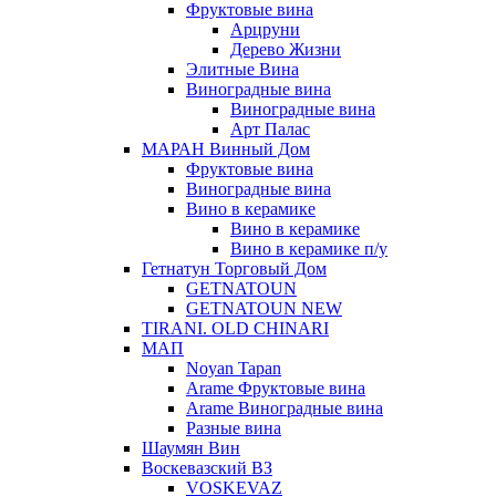
Фруктовые вина
Арцруни
Дерево Жизни
Элитные Вина
Виноградные вина
Виноградные вина
Арт Палас
МАРАН Винный Дом
Фруктовые вина
Виноградные вина
Вино в керамике
Вино в керамике
Вино в керамике п/у
Гетнатун Торговый Дом
GETNATOUN
GETNATOUN NEW
TIRANI. OLD CHINARI
МАП
Noyan Tapan
Arame Фруктовые вина
Arame Виноградные вина
Разные вина
Шаумян Вин
Воскевазский ВЗ
VOSKEVAZ