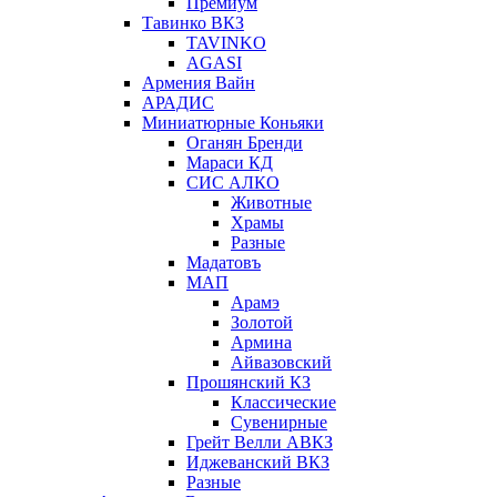
Премиум
Тавинко ВКЗ
TAVINKO
AGASI
Армения Вайн
АРАДИС
Миниатюрные Коньяки
Оганян Бренди
Мараси КД
СИС АЛКО
Животные
Храмы
Разные
Мадатовъ
МАП
Арамэ
Золотой
Армина
Айвазовский
Прошянский КЗ
Классические
Сувенирные
Грейт Велли АВКЗ
Иджеванский ВКЗ
Разные