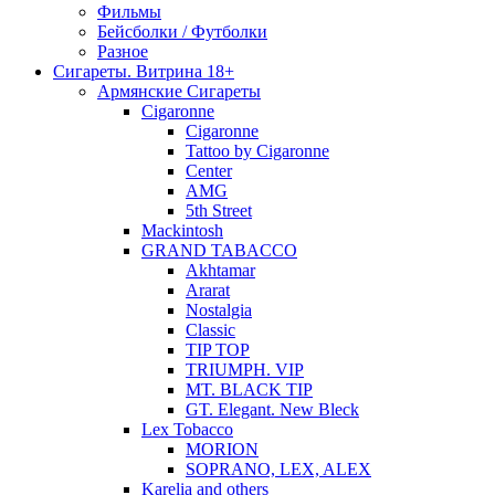
Фильмы
Бейсболки / Футболки
Разное
Сигареты. Витрина 18+
Армянские Сигареты
Cigaronne
Cigaronne
Tattoo by Cigaronne
Center
AMG
5th Street
Mackintosh
GRAND TABACCO
Akhtamar
Ararat
Nostalgia
Classic
TIP TOP
TRIUMPH. VIP
MT. BLACK TIP
GT. Elegant. New Bleck
Lex Tobacco
MORION
SOPRANO, LEX, ALEX
Karelia and others