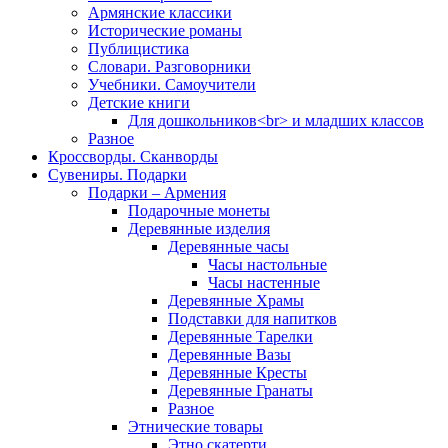
Армянские классики
Исторические романы
Публицистика
Словари. Разговорники
Учебники. Самоучители
Детские книги
Для дошкольников<br> и младших классов
Разное
Кроссворды. Сканворды
Сувениры. Подарки
Подарки – Армения
Подарочные монеты
Деревянные изделия
Деревянные часы
Часы настольные
Часы настенные
Деревянные Храмы
Подставки для напитков
Деревянные Тарелки
Деревянные Вазы
Деревянные Кресты
Деревянные Гранаты
Разное
Этнические товары
Этно скатерти