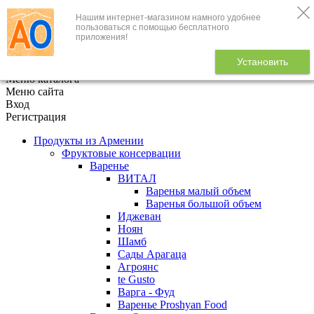
Нашим интернет-магазином намного удобнее
+7 (495) 646-888-1
пользоваться с помощью бесплатного
приложения!
В корзине
0
товаров
Установить
x
Меню каталога
Меню сайта
Вход
Регистрация
Продукты из Армении
Фруктовые консервации
Варенье
ВИТАЛ
Варенья малый объем
Варенья большой объем
Иджеван
Ноян
Шамб
Сады Арагаца
Агроянс
te Gusto
Варга - Фуд
Варенье Proshyan Food