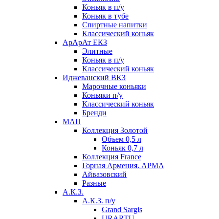
Коньяк в п/у
Коньяк в тубе
Спиртные напитки
Классический коньяк
АрАрАт ЕКЗ
Элитные
Коньяк в п/у
Классический коньяк
Иджеванский ВКЗ
Марочные коньяки
Коньяки п/у
Классический коньяк
Бренди
МАП
Коллекция Золотой
Объем 0,5 л
Коньяк 0,7 л
Коллекция France
Горная Армения. АРМА
Айвазовский
Разные
А.К.З.
А.К.З. п/у
Grand Sargis
URARTU