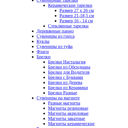
Сувенирные тарелки
Керамические тарелки
Размер 27 х 26 см
Размер 21-18,5 см
Размер 16 - 14 см
Стеклянные тарелки
Деревянные панно
Сувениры из гипса
Куклы
Сувениры из туфа
Флаги
Брелки
Брелки Настальгия
Брелки из Обсидиана
Брелки для Водителя
Брелки с Буквами
Брелки из Дерева
Брелки из Керамики
Брелки Разные
Сувениры на магните
Разные магниты
Магниты резиновые
Магниты акриловые
Магниты закатные
Магниты керамические