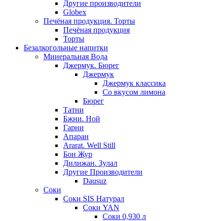
Другие производители
Globex
Печёная продукция. Торты
Печёная продукция
Торты
Безалкогольные напитки
Минеральная Вода
Джермук. Бюрег
Джермук
Джермук классика
Со вкусом лимона
Бюрег
Татни
Бжни. Ной
Гарни
Апаран
Ararat. Well Still
Бон Жур
Дилижан. Зулал
Другие Производители
Dausuz
Соки
Соки SIS Натурал
Соки YAN
Соки 0,930 л