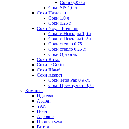
Соки 0,250 л
Соки SIS 1,6 л.
Соки Иджеван
Соки 1.0 л
Соки 0.25 л
Соки Noyan Premium
Соки и Нектары 1,0 л
Соки и Нектары 0,2 л
Соки стекло 0,75 л
Соки стекло 0,25 л
Соки Органик
Соки Витал
Соки te Gusto
Соки Шамб
Соки Арарат
Соки Tetra Pak 0,97л.
Соки Премиум ст. 0,75
Компоты
Иджеван
Арарат
YAN
Ноян
Агроянс
Прошян Фуд
Витал