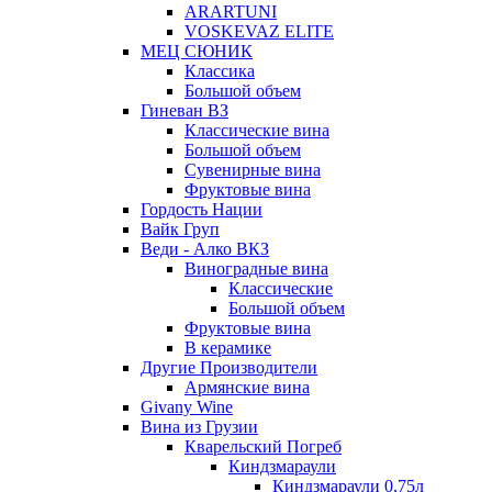
ARARTUNI
VOSKEVAZ ELITE
МЕЦ СЮНИК
Классика
Большой объем
Гиневан ВЗ
Классические вина
Большой объем
Сувенирные вина
Фруктовые вина
Гордость Нации
Вайк Груп
Веди - Алко ВКЗ
Виноградные вина
Классические
Большой объем
Фруктовые вина
В керамике
Другие Производители
Армянские вина
Givany Wine
Вина из Грузии
Кварельский Погреб
Киндзмараули
Киндзмараули 0,75л