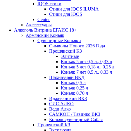
IQOS стики
Стики для IQOS ILUMA
Стики для IQOS
Сenter
Акссессуары
Алкоголь Витрина ЕГАИС 18+
Армянский Коньяк
Сувенирные Коньяки
Символы Нового 2026 Года
Прошянский КЗ
Элитные
Коньяк 5 лет 0,5 л., 0,33 л
Коньяк 5 лет 0,18 л., 0,25 л.
Коньяк 7 лет 0,5 л., 0,33 л
Шахназарян ВКД
Коньяк 0,5 л
Коньяк 0,25 л
Коньяк 0,70 л
Иджеванский ВКЗ
СИС АЛКО
Веди Алко
САМКОН / Тавинко ВКЗ
Коньяк сувенирный Сабля
Прошянский КЗ
Эксклюзив