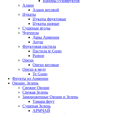
Наборы сухофруктов
Алани
Алани весовой
Цукаты
Цукаты фруктовые
Цукаты разные
Сушеные ягоды
Чурчхела
Дары Армении
Ануш
Фруктовая пастила
Пастила te Gusto
Разное
Орехи
Орехи весовые
Орехи в меду
Te Gusto
Фрукты из Армении
Овощи. Зелень
Свежие Овощи
Свежая Зелень
Замороженные Овощи и Зелень
Тамара фрут
Сушеная Зелень
АРМЧАЙ