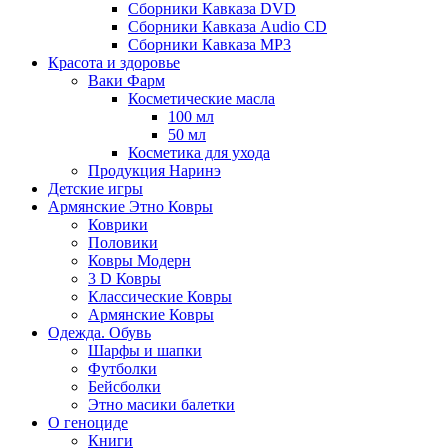
Сборники Кавказа DVD
Сборники Кавказа Audio CD
Сборники Кавказа MP3
Красота и здоровье
Ваки Фарм
Косметические масла
100 мл
50 мл
Косметика для ухода
Продукция Наринэ
Детские игры
Армянские Этно Ковры
Коврики
Половики
Ковры Модерн
3 D Ковры
Классические Ковры
Армянские Ковры
Одежда. Обувь
Шарфы и шапки
Футболки
Бейсболки
Этно масики балетки
О геноциде
Книги