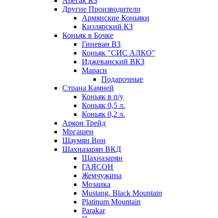
Арегак КЗ
Другие Производители
Армянские Коньяки
Кизлярский КЗ
Коньяк в Бочке
Гиневан ВЗ
Коньяк "СИС АЛКО"
Иджеванский ВКЗ
Мараси
Подарочные
Страна Камней
Коньяк в п/у
Коньяк 0,5 л.
Коньяк 0,2 л.
Аркон Трейд
Мргашен
Шаумян Вин
Шахназарян ВКД
Шахназарян
ГАЯСОН
Жемчужина
Мозаика
Mustang. Black Mountain
Platinum Mountain
Parakar