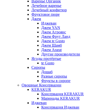
Варенье Органик
Лечебное варенье
Лечебный конфитюр
Фруктовое пюре
Джем
Иджеван
Джем YAN
Джем Агроянс
Джем Фрут Ланд
Джем te Gusto
Джем Шамб
Джем Ararat
Другие производители
Ягоды протёртые
te Gusto
Сиропы
Дошаб
Разные сиропы
Фрукты в сиропе
Овощные Консервации
KERAKUR
Консервация KERAKUR
Маринады KERAKUR
Иджеван
Консервация Иджеван