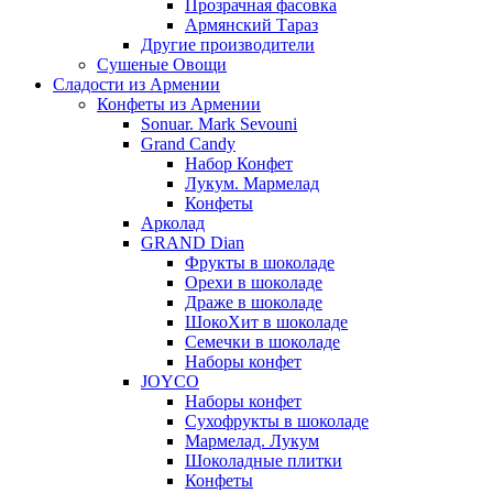
Прозрачная фасовка
Армянский Тараз
Другие производители
Сушеные Овощи
Сладости из Армении
Конфеты из Армении
Sonuar. Mark Sevouni
Grand Candy
Набор Конфет
Лукум. Мармелад
Конфеты
Арколад
GRAND Dian
Фрукты в шоколаде
Орехи в шоколаде
Драже в шоколаде
ШокоХит в шоколаде
Семечки в шоколаде
Наборы конфет
JOYCO
Наборы конфет
Сухофрукты в шоколаде
Мармелад. Лукум
Шоколадные плитки
Конфеты