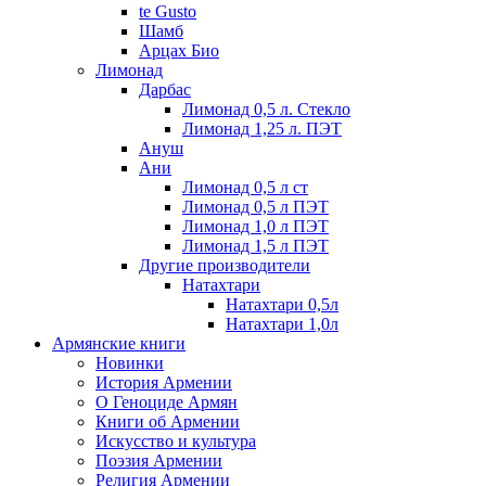
te Gusto
Шамб
Арцах Био
Лимонад
Дарбас
Лимонад 0,5 л. Стекло
Лимонад 1,25 л. ПЭТ
Ануш
Ани
Лимонад 0,5 л ст
Лимонад 0,5 л ПЭТ
Лимонад 1,0 л ПЭТ
Лимонад 1,5 л ПЭТ
Другие производители
Натахтари
Натахтари 0,5л
Натахтари 1,0л
Армянские книги
Новинки
История Армении
О Геноциде Армян
Книги об Армении
Иcкусство и культура
Поэзия Армении
Религия Армении