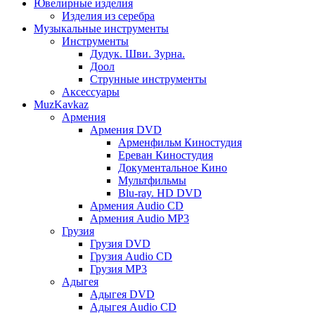
Ювелирные изделия
Изделия из серебра
Музыкальные инструменты
Инструменты
Дудук. Шви. Зурна.
Доол
Струнные инструменты
Аксессуары
MuzKavkaz
Армения
Армения DVD
Арменфильм Киностудия
Ереван Киностудия
Документальное Кино
Мультфильмы
Blu-ray. HD DVD
Армения Audio CD
Армения Audio MP3
Грузия
Грузия DVD
Грузия Audio CD
Грузия MP3
Адыгея
Адыгея DVD
Адыгея Audio CD