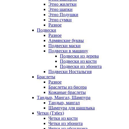
Этно жилетки
Этно шапки
Этно Подушки
Этно сумки
Разное
Подвески
Разное
Армянские буквы
Подвески маски
Подвески в машину
Подвески из дерева
Подвески из кости
Подвески из эбонита
Подвески Ностальгия
Браслеты
Разное
Браслеты из бисера
Кожаные браслеты
Тандыр, Мангал, Шампура
Тандыр, мангал
Шампура для шашлыка
Четки (Тзбех)
Четки из кости
Четки из эбонита
Четки из обсидиана