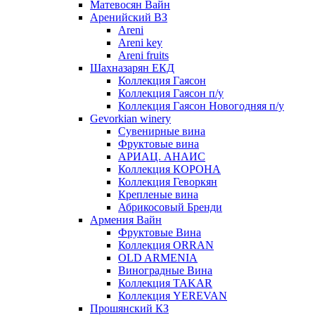
Матевосян Вайн
Аренийский ВЗ
Areni
Areni key
Areni fruits
Шахназарян ЕКД
Коллекция Гаясон
Коллекция Гаясон п/у
Коллекция Гаясон Новогодняя п/у
Gevorkian winery
Сувенирные вина
Фруктовые вина
АРИАЦ. АНАИС
Коллекция КОРОНА
Коллекция Геворкян
Крепленые вина
Абрикосовый Бренди
Армения Вайн
Фруктовые Вина
Коллекция ORRAN
OLD ARMENIA
Виноградные Вина
Коллекция TAKAR
Коллекция YEREVAN
Прошянский КЗ