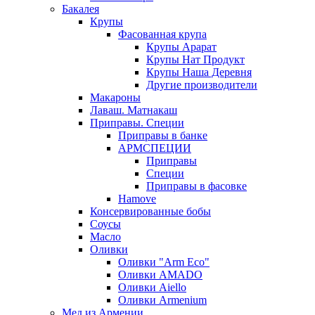
Бакалея
Крупы
Фасованная крупа
Крупы Арарат
Крупы Нат Продукт
Крупы Наша Деревня
Другие производители
Макароны
Лаваш. Матнакаш
Приправы. Специи
Приправы в банке
АРМСПЕЦИИ
Приправы
Специи
Приправы в фасовке
Hamove
Консервированные бобы
Соусы
Масло
Оливки
Оливки "Arm Eco"
Оливки AMADO
Оливки Aiello
Оливки Armenium
Мед из Армении