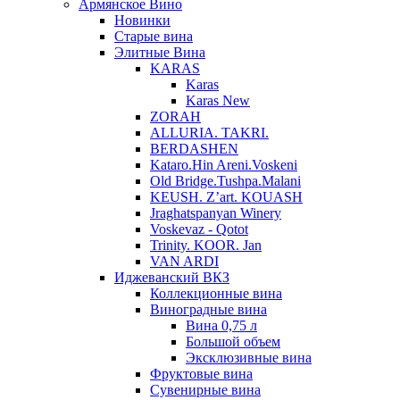
Армянское Вино
Новинки
Старые вина
Элитные Вина
KARAS
Karas
Karas New
ZORAH
ALLURIA. TAKRI.
BERDASHEN
Kataro.Hin Areni.Voskeni
Old Bridge.Tushpa.Malani
KEUSH. Z’art. KOUASH
Jraghatspanyan Winery
Voskevaz - Qotot
Trinity. KOOR. Jan
VAN ARDI
Иджеванский ВКЗ
Коллекционные вина
Виноградные вина
Вина 0,75 л
Большой объем
Эксклюзивные вина
Фруктовые вина
Cувенирные вина