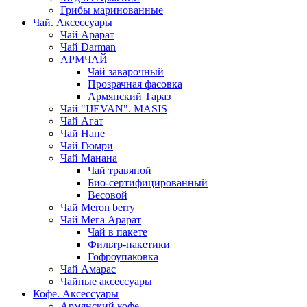
Грибы маринованные
Чай. Аксессуары
Чай Арарат
Чай Darman
АРМЧАЙ
Чай заварочный
Прозрачная фасовка
Армянский Тараз
Чай "IJEVAN". MASIS
Чай Агат
Чай Нане
Чай Гюмри
Чай Манана
Чай травяной
Био-сертифицированный
Весовой
Чай Meron berry
Чай Мега Арарат
Чай в пакете
Фильтр-пакетики
Гофроупаковка
Чай Амарас
Чайные аксессуары
Кофе. Аксессуары
Армянский кофе