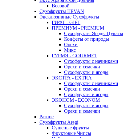
Вкус Араратской Долины
Весовой
Сухофрукты IJEVAN
Эксклюзивные Сухофрукты
ГИФТ - GIFT
ПРЕМИУМ - PREMIUM
Сухофрукты Ягоды Цукаты
Конфеты от природы
Орехи
Микс
ГУРМЭ - GOURMET
Сухофрукты с начинками
Орехи и семечки
Сухофрукты и ягоды
ЭКСТРА - EXTRA
Сухофрукты с начинками
Орехи и семечки
Сухофрукты и ягоды
ЭКОНОМ - ECONOM
Сухофрукты и ягоды
Орехи и семечки
Разное
Сухофрукты Aregi
Сушеные фрукты
Фруктовые Чипсы