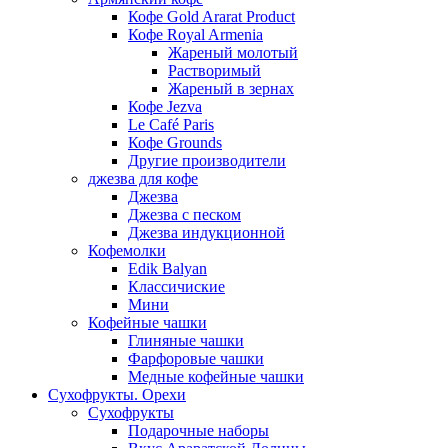
Кофе Gold Ararat Product
Кофе Royal Armenia
Жареный молотый
Растворимый
Жареный в зернах
Кофе Jezva
Le Café Paris
Кофе Grounds
Другие производители
джезва для кофе
Джезва
Джезва с песком
Джезва индукционной
Кофемолки
Edik Balyan
Классичиские
Мини
Кофейные чашки
Глиняные чашки
Фарфоровые чашки
Медные кофейные чашки
Сухофрукты. Орехи
Сухофрукты
Подарочные наборы