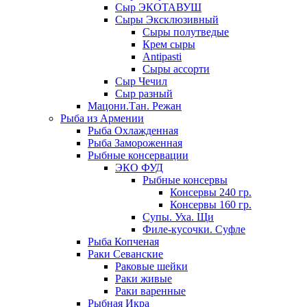
Сыр ЭКОТАВУШ
Сыры Эксклюзивный
Сыры полутведые
Крем сыры
Antipasti
Сыры ассорти
Сыр Чечил
Сыр разный
Мацони.Тан. Режан
Рыба из Армении
Рыба Охлажденная
Рыба Замороженная
Рыбные консервации
ЭКО ФУД
Рыбные консервы
Консервы 240 гр.
Консервы 160 гр.
Супы. Уха. Щи
Филе-кусочки. Суфле
Рыба Копченая
Раки Севанские
Раковые шейки
Раки живые
Раки варенные
Рыбная Икра