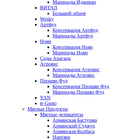
Маринады Иджеван
ВИТАЛ
Большой объем
Wosky
Артфуд
Консервация Артфуд
Маринады Артфуд
Ноян
Консервация Ноян
Маринады Ноян
Сады Арагаца
Агроянс
Консервация Агроянс
Маринады Агроянс
Прошян Фуд
Консервация Прошян Фуд
Маринады Прошян Фуд
YAN
te Gusto
Мясные Продукты
Мясные деликатесы
Армянская Бастурма
Армянский Суджух
Армянская Колбаса
Нарезки