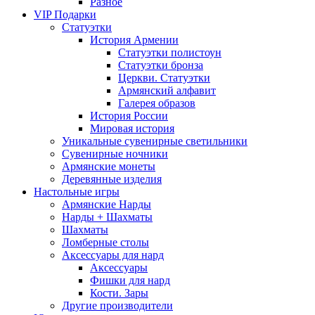
Разное
VIP Подарки
Статуэтки
История Армении
Статуэтки полистоун
Статуэтки бронза
Церкви. Статуэтки
Армянский алфавит
Галерея образов
История России
Мировая история
Уникальные сувенирные светильники
Сувенирные ночники
Армянские монеты
Деревянные изделия
Настольные игры
Армянские Нарды
Нарды + Шахматы
Шахматы
Ломберные столы
Аксессуары для нард
Аксессуары
Фишки для нард
Кости. Зары
Другие производители