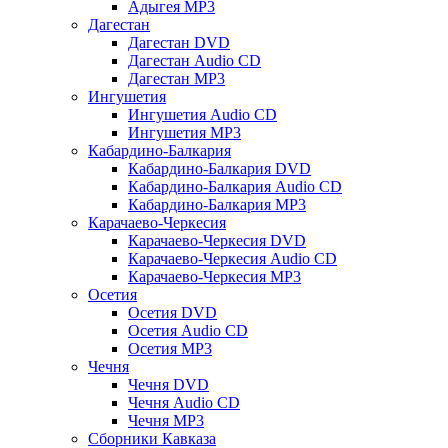
Адыгея MP3
Дагестан
Дагестан DVD
Дагестан Audio CD
Дагестан MP3
Ингушетия
Ингушетия Audio CD
Ингушетия MP3
Кабардино-Балкария
Кабардино-Балкария DVD
Кабардино-Балкария Audio CD
Кабардино-Балкария MP3
Карачаево-Черкесия
Карачаево-Черкесия DVD
Карачаево-Черкесия Audio CD
Карачаево-Черкесия MP3
Осетия
Осетия DVD
Осетия Audio CD
Осетия MP3
Чечня
Чечня DVD
Чечня Audio CD
Чечня MP3
Сборники Кавказа