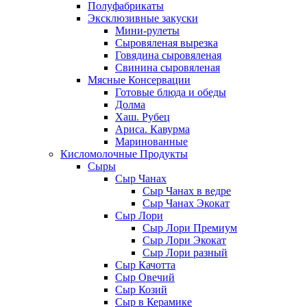
Полуфабрикаты
Эксклюзивные закуски
Мини-рулеты
Сыровяленая вырезка
Говядина сыровяленая
Свинина сыровяленая
Мясные Консервации
Готовые блюда и обеды
Долма
Хаш. Рубец
Ариса. Кавурма
Маринованные
Кисломолочные Продукты
Сыры
Сыр Чанах
Сыр Чанах в ведре
Сыр Чанах Экокат
Сыр Лори
Сыр Лори Премиум
Сыр Лори Экокат
Сыр Лори разный
Сыр Качотта
Сыр Овечий
Сыр Козий
Сыр в Керамике