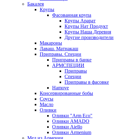
Бакалея
Крупы
Фасованная крупа
Крупы Арарат
Крупы Нат Продукт
Крупы Наша Деревня
Другие производители
Макароны
Лаваш. Матнакаш
Приправы. Специи
Приправы в банке
АРМСПЕЦИИ
Приправы
Специи
Приправы в фасовке
Hamove
Консервированные бобы
Соусы
Масло
Оливки
Оливки "Arm Eco"
Оливки AMADO
Оливки Aiello
Оливки Armenium
Мед из Армении