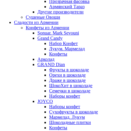
Прозрачная фасовка
Армянский Тараз
Другие производители
Сушеные Овощи
Сладости из Армении
Конфеты из Армении
Sonuar. Mark Sevouni
Grand Candy
Набор Конфет
Лукум. Мармелад
Конфеты
Арколад
GRAND Dian
Фрукты в шоколаде
Орехи в шоколаде
Драже в шоколаде
ШокоХит в шоколаде
Семечки в шоколаде
Наборы конфет
JOYCO
Наборы конфет
Сухофрукты в шоколаде
Мармелад. Лукум
Шоколадные плитки
Конфеты