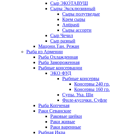
Сыр ЭКОТАВУШ
Сыры Эксклюзивный
Сыры полутведые
Крем сыры
Antipasti
Сыры ассорти
Сыр Чечил
Сыр разный
Мацони.Тан. Режан
Рыба из Армении
Рыба Охлажденная
Рыба Замороженная
Рыбные консервации
ЭКО ФУД
Рыбные консервы
Консервы 240 гр.
Консервы 160 гр.
Супы. Уха. Щи
Филе-кусочки. Суфле
Рыба Копченая
Раки Севанские
Раковые шейки
Раки живые
Раки варенные
Рыбная Икра