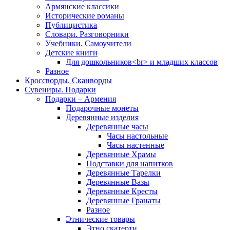
Армянские классики
Исторические романы
Публицистика
Словари. Разговорники
Учебники. Самоучители
Детские книги
Для дошкольников<br> и младших классов
Разное
Кроссворды. Сканворды
Сувениры. Подарки
Подарки – Армения
Подарочные монеты
Деревянные изделия
Деревянные часы
Часы настольные
Часы настенные
Деревянные Храмы
Подставки для напитков
Деревянные Тарелки
Деревянные Вазы
Деревянные Кресты
Деревянные Гранаты
Разное
Этнические товары
Этно скатерти