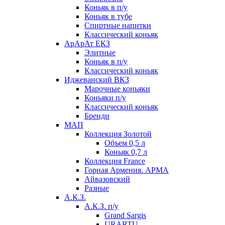
Коньяк в п/у
Коньяк в тубе
Спиртные напитки
Классический коньяк
АрАрАт ЕКЗ
Элитные
Коньяк в п/у
Классический коньяк
Иджеванский ВКЗ
Марочные коньяки
Коньяки п/у
Классический коньяк
Бренди
МАП
Коллекция Золотой
Объем 0,5 л
Коньяк 0,7 л
Коллекция France
Горная Армения. АРМА
Айвазовский
Разные
А.К.З.
А.К.З. п/у
Grand Sargis
URARTU