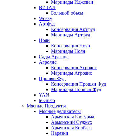
Маринады Иджеван
ВИТАЛ
Большой объем
Wosky
Артфуд
Консервация Артфуд
Маринады Артфуд
Ноян
Консервация Ноян
Маринады Ноян
Сады Арагаца
Агроянс
Консервация Агроянс
Маринады Агроянс
Прошян Фуд
Консервация Прошян Фуд
Маринады Прошян Фуд
YAN
te Gusto
Мясные Продукты
Мясные деликатесы
Армянская Бастурма
Армянский Суджух
Армянская Колбаса
Нарезки