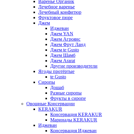
Варенье Органик
Лечебное варенье
Лечебный конфитюр
Фруктовое пюре
Джем
Иджеван
Джем YAN
Джем Агроянс
Джем Фрут Ланд
Джем te Gusto
Джем Шамб
Джем Ararat
Другие производители
Ягоды протёртые
te Gusto
Сиропы
Дошаб
Разные сиропы
Фрукты в сиропе
Овощные Консервации
KERAKUR
Консервация KERAKUR
Маринады KERAKUR
Иджеван
Консервация Иджеван