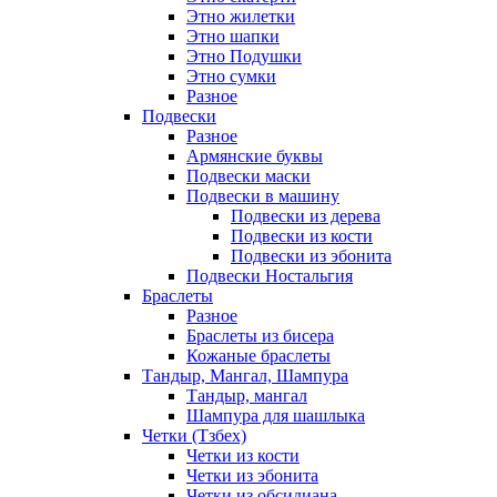
Этно жилетки
Этно шапки
Этно Подушки
Этно сумки
Разное
Подвески
Разное
Армянские буквы
Подвески маски
Подвески в машину
Подвески из дерева
Подвески из кости
Подвески из эбонита
Подвески Ностальгия
Браслеты
Разное
Браслеты из бисера
Кожаные браслеты
Тандыр, Мангал, Шампура
Тандыр, мангал
Шампура для шашлыка
Четки (Тзбех)
Четки из кости
Четки из эбонита
Четки из обсидиана