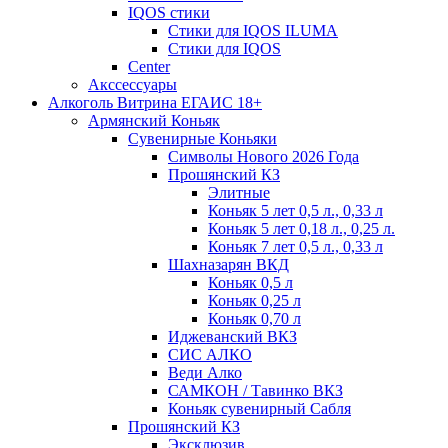
IQOS стики
Стики для IQOS ILUMA
Стики для IQOS
Сenter
Акссессуары
Алкоголь Витрина ЕГАИС 18+
Армянский Коньяк
Сувенирные Коньяки
Символы Нового 2026 Года
Прошянский КЗ
Элитные
Коньяк 5 лет 0,5 л., 0,33 л
Коньяк 5 лет 0,18 л., 0,25 л.
Коньяк 7 лет 0,5 л., 0,33 л
Шахназарян ВКД
Коньяк 0,5 л
Коньяк 0,25 л
Коньяк 0,70 л
Иджеванский ВКЗ
СИС АЛКО
Веди Алко
САМКОН / Тавинко ВКЗ
Коньяк сувенирный Сабля
Прошянский КЗ
Эксклюзив