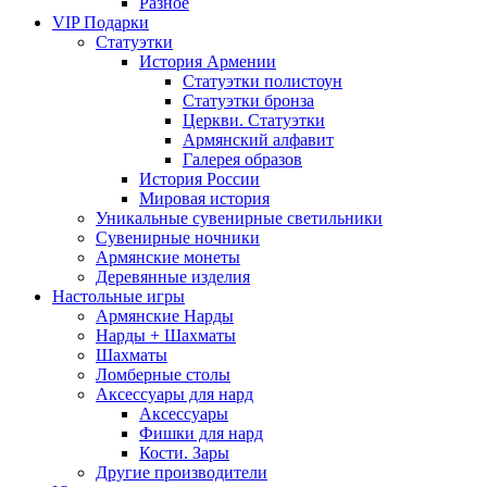
Разное
VIP Подарки
Статуэтки
История Армении
Статуэтки полистоун
Статуэтки бронза
Церкви. Статуэтки
Армянский алфавит
Галерея образов
История России
Мировая история
Уникальные сувенирные светильники
Сувенирные ночники
Армянские монеты
Деревянные изделия
Настольные игры
Армянские Нарды
Нарды + Шахматы
Шахматы
Ломберные столы
Аксессуары для нард
Аксессуары
Фишки для нард
Кости. Зары
Другие производители