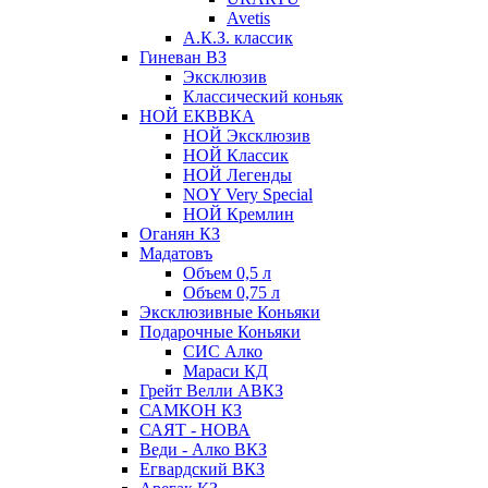
Avetis
А.К.З. классик
Гиневан ВЗ
Эксклюзив
Классический коньяк
НОЙ ЕКВВКА
НОЙ Эксклюзив
НОЙ Классик
НОЙ Легенды
NOY Very Speсial
НОЙ Кремлин
Оганян КЗ
Мадатовъ
Объем 0,5 л
Объем 0,75 л
Эксклюзивные Коньяки
Подарочные Коньяки
СИС Алко
Мараси КД
Грейт Велли АВКЗ
САМКОН КЗ
САЯТ - НОВА
Веди - Алко ВКЗ
Егвардский ВКЗ