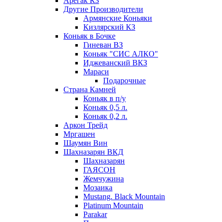
Арегак КЗ
Другие Производители
Армянские Коньяки
Кизлярский КЗ
Коньяк в Бочке
Гиневан ВЗ
Коньяк "СИС АЛКО"
Иджеванский ВКЗ
Мараси
Подарочные
Страна Камней
Коньяк в п/у
Коньяк 0,5 л.
Коньяк 0,2 л.
Аркон Трейд
Мргашен
Шаумян Вин
Шахназарян ВКД
Шахназарян
ГАЯСОН
Жемчужина
Мозаика
Mustang. Black Mountain
Platinum Mountain
Parakar