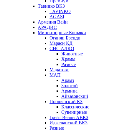
Премиум
Тавинко ВКЗ
TAVINKO
AGASI
Армения Вайн
АРАДИС
Миниатюрные Коньяки
Оганян Бренди
Мараси КД
СИС АЛКО
Животные
Храмы
Разные
Мадатовъ
МАП
Арамэ
Золотой
Армина
Айвазовский
Прошянский КЗ
Классические
Сувенирные
Грейт Велли АВКЗ
Иджеванский ВКЗ
Разные