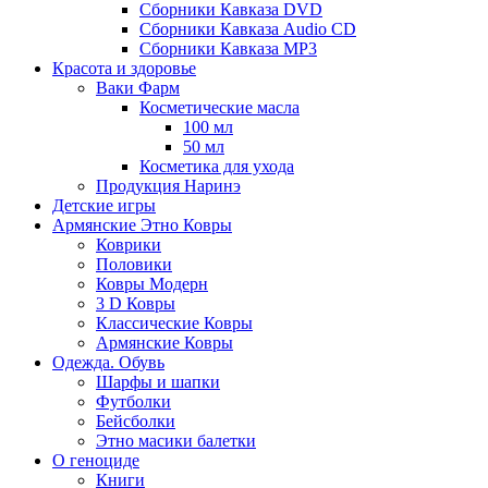
Сборники Кавказа DVD
Сборники Кавказа Audio CD
Сборники Кавказа MP3
Красота и здоровье
Ваки Фарм
Косметические масла
100 мл
50 мл
Косметика для ухода
Продукция Наринэ
Детские игры
Армянские Этно Ковры
Коврики
Половики
Ковры Модерн
3 D Ковры
Классические Ковры
Армянские Ковры
Одежда. Обувь
Шарфы и шапки
Футболки
Бейсболки
Этно масики балетки
О геноциде
Книги