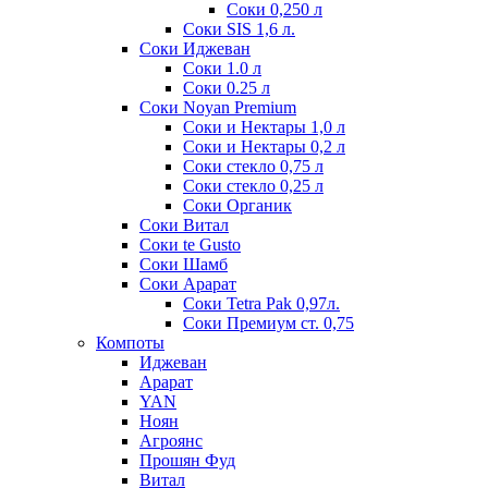
Соки 0,250 л
Соки SIS 1,6 л.
Соки Иджеван
Соки 1.0 л
Соки 0.25 л
Соки Noyan Premium
Соки и Нектары 1,0 л
Соки и Нектары 0,2 л
Соки стекло 0,75 л
Соки стекло 0,25 л
Соки Органик
Соки Витал
Соки te Gusto
Соки Шамб
Соки Арарат
Соки Tetra Pak 0,97л.
Соки Премиум ст. 0,75
Компоты
Иджеван
Арарат
YAN
Ноян
Агроянс
Прошян Фуд
Витал