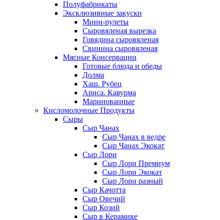
Полуфабрикаты
Эксклюзивные закуски
Мини-рулеты
Сыровяленая вырезка
Говядина сыровяленая
Свинина сыровяленая
Мясные Консервации
Готовые блюда и обеды
Долма
Хаш. Рубец
Ариса. Кавурма
Маринованные
Кисломолочные Продукты
Сыры
Сыр Чанах
Сыр Чанах в ведре
Сыр Чанах Экокат
Сыр Лори
Сыр Лори Премиум
Сыр Лори Экокат
Сыр Лори разный
Сыр Качотта
Сыр Овечий
Сыр Козий
Сыр в Керамике