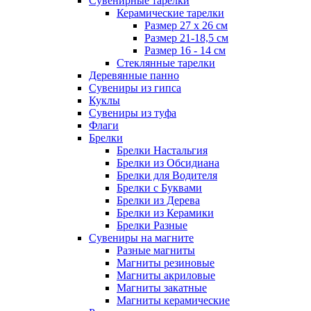
Сувенирные тарелки
Керамические тарелки
Размер 27 х 26 см
Размер 21-18,5 см
Размер 16 - 14 см
Стеклянные тарелки
Деревянные панно
Сувениры из гипса
Куклы
Сувениры из туфа
Флаги
Брелки
Брелки Настальгия
Брелки из Обсидиана
Брелки для Водителя
Брелки с Буквами
Брелки из Дерева
Брелки из Керамики
Брелки Разные
Сувениры на магните
Разные магниты
Магниты резиновые
Магниты акриловые
Магниты закатные
Магниты керамические