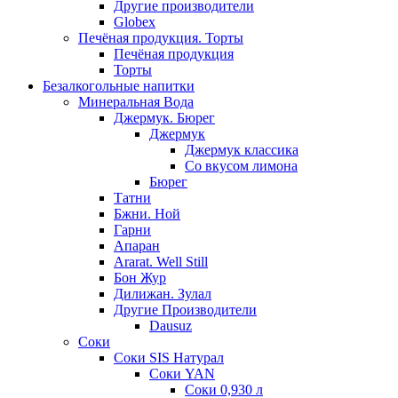
Другие производители
Globex
Печёная продукция. Торты
Печёная продукция
Торты
Безалкогольные напитки
Минеральная Вода
Джермук. Бюрег
Джермук
Джермук классика
Со вкусом лимона
Бюрег
Татни
Бжни. Ной
Гарни
Апаран
Ararat. Well Still
Бон Жур
Дилижан. Зулал
Другие Производители
Dausuz
Соки
Соки SIS Натурал
Соки YAN
Соки 0,930 л