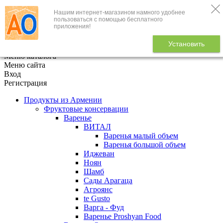
Нашим интернет-магазином намного удобнее
+7 (495) 646-888-1
пользоваться с помощью бесплатного
приложения!
В корзине
0
товаров
Установить
x
Меню каталога
Меню сайта
Вход
Регистрация
Продукты из Армении
Фруктовые консервации
Варенье
ВИТАЛ
Варенья малый объем
Варенья большой объем
Иджеван
Ноян
Шамб
Сады Арагаца
Агроянс
te Gusto
Варга - Фуд
Варенье Proshyan Food