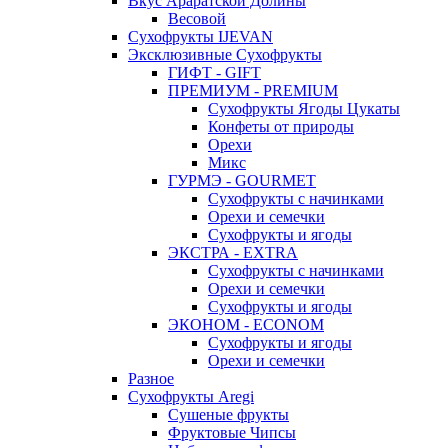
Вкус Араратской Долины
Весовой
Сухофрукты IJEVAN
Эксклюзивные Сухофрукты
ГИФТ - GIFT
ПРЕМИУМ - PREMIUM
Сухофрукты Ягоды Цукаты
Конфеты от природы
Орехи
Микс
ГУРМЭ - GOURMET
Сухофрукты с начинками
Орехи и семечки
Сухофрукты и ягоды
ЭКСТРА - EXTRA
Сухофрукты с начинками
Орехи и семечки
Сухофрукты и ягоды
ЭКОНОМ - ECONOM
Сухофрукты и ягоды
Орехи и семечки
Разное
Сухофрукты Aregi
Сушеные фрукты
Фруктовые Чипсы