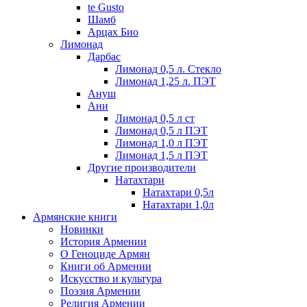
te Gusto
Шамб
Арцах Био
Лимонад
Дарбас
Лимонад 0,5 л. Стекло
Лимонад 1,25 л. ПЭТ
Ануш
Ани
Лимонад 0,5 л ст
Лимонад 0,5 л ПЭТ
Лимонад 1,0 л ПЭТ
Лимонад 1,5 л ПЭТ
Другие производители
Натахтари
Натахтари 0,5л
Натахтари 1,0л
Армянские книги
Новинки
История Армении
О Геноциде Армян
Книги об Армении
Иcкусство и культура
Поэзия Армении
Религия Армении