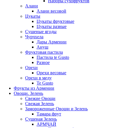
Наборы сухофруктов
Алани
Алани весовой
Цукаты
Цукаты фруктовые
Цукаты разные
Сушеные ягоды
Чурчхела
Дары Армении
Ануш
Фруктовая пастила
Пастила te Gusto
Разное
Орехи
Орехи весовые
Орехи в меду
Te Gusto
Фрукты из Армении
Овощи. Зелень
Свежие Овощи
Свежая Зелень
Замороженные Овощи и Зелень
Тамара фрут
Сушеная Зелень
АРМЧАЙ