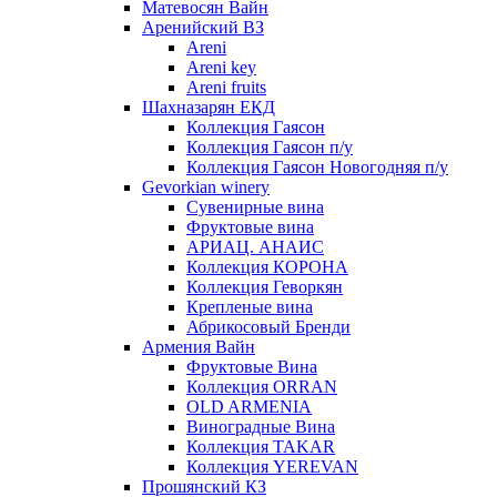
Матевосян Вайн
Аренийский ВЗ
Areni
Areni key
Areni fruits
Шахназарян ЕКД
Коллекция Гаясон
Коллекция Гаясон п/у
Коллекция Гаясон Новогодняя п/у
Gevorkian winery
Сувенирные вина
Фруктовые вина
АРИАЦ. АНАИС
Коллекция КОРОНА
Коллекция Геворкян
Крепленые вина
Абрикосовый Бренди
Армения Вайн
Фруктовые Вина
Коллекция ORRAN
OLD ARMENIA
Виноградные Вина
Коллекция TAKAR
Коллекция YEREVAN
Прошянский КЗ