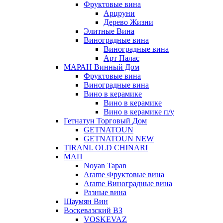
Фруктовые вина
Арцруни
Дерево Жизни
Элитные Вина
Виноградные вина
Виноградные вина
Арт Палас
МАРАН Винный Дом
Фруктовые вина
Виноградные вина
Вино в керамике
Вино в керамике
Вино в керамике п/у
Гетнатун Торговый Дом
GETNATOUN
GETNATOUN NEW
TIRANI. OLD CHINARI
МАП
Noyan Tapan
Arame Фруктовые вина
Arame Виноградные вина
Разные вина
Шаумян Вин
Воскевазский ВЗ
VOSKEVAZ