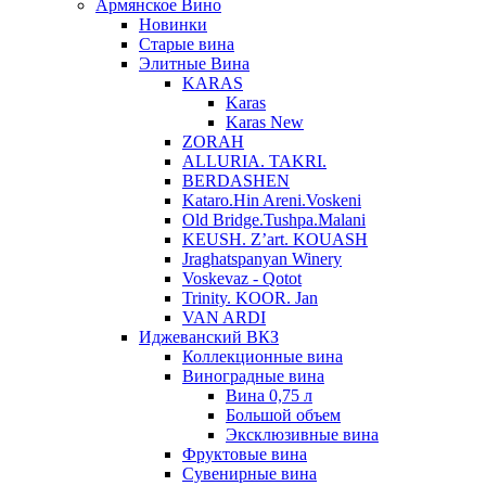
Армянское Вино
Новинки
Старые вина
Элитные Вина
KARAS
Karas
Karas New
ZORAH
ALLURIA. TAKRI.
BERDASHEN
Kataro.Hin Areni.Voskeni
Old Bridge.Tushpa.Malani
KEUSH. Z’art. KOUASH
Jraghatspanyan Winery
Voskevaz - Qotot
Trinity. KOOR. Jan
VAN ARDI
Иджеванский ВКЗ
Коллекционные вина
Виноградные вина
Вина 0,75 л
Большой объем
Эксклюзивные вина
Фруктовые вина
Cувенирные вина