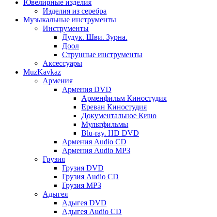
Ювелирные изделия
Изделия из серебра
Музыкальные инструменты
Инструменты
Дудук. Шви. Зурна.
Доол
Струнные инструменты
Аксессуары
MuzKavkaz
Армения
Армения DVD
Арменфильм Киностудия
Ереван Киностудия
Документальное Кино
Мультфильмы
Blu-ray. HD DVD
Армения Audio CD
Армения Audio MP3
Грузия
Грузия DVD
Грузия Audio CD
Грузия MP3
Адыгея
Адыгея DVD
Адыгея Audio CD