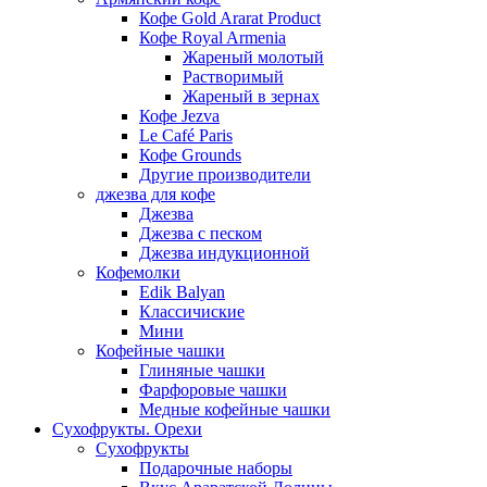
Кофе Gold Ararat Product
Кофе Royal Armenia
Жареный молотый
Растворимый
Жареный в зернах
Кофе Jezva
Le Café Paris
Кофе Grounds
Другие производители
джезва для кофе
Джезва
Джезва с песком
Джезва индукционной
Кофемолки
Edik Balyan
Классичиские
Мини
Кофейные чашки
Глиняные чашки
Фарфоровые чашки
Медные кофейные чашки
Сухофрукты. Орехи
Сухофрукты
Подарочные наборы