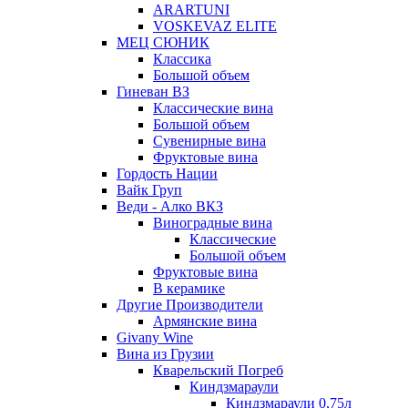
ARARTUNI
VOSKEVAZ ELITE
МЕЦ СЮНИК
Классика
Большой объем
Гиневан ВЗ
Классические вина
Большой объем
Сувенирные вина
Фруктовые вина
Гордость Нации
Вайк Груп
Веди - Алко ВКЗ
Виноградные вина
Классические
Большой объем
Фруктовые вина
В керамике
Другие Производители
Армянские вина
Givany Wine
Вина из Грузии
Кварельский Погреб
Киндзмараули
Киндзмараули 0,75л