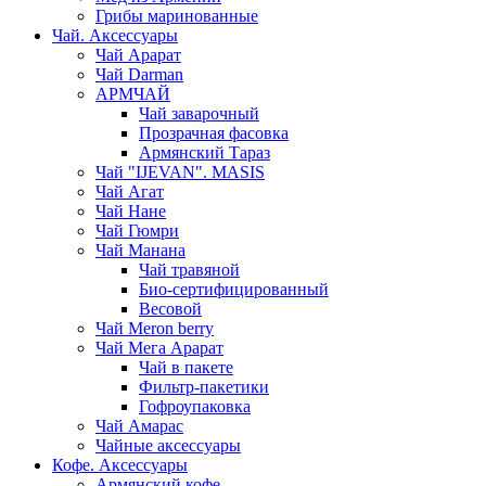
Грибы маринованные
Чай. Аксессуары
Чай Арарат
Чай Darman
АРМЧАЙ
Чай заварочный
Прозрачная фасовка
Армянский Тараз
Чай "IJEVAN". MASIS
Чай Агат
Чай Нане
Чай Гюмри
Чай Манана
Чай травяной
Био-сертифицированный
Весовой
Чай Meron berry
Чай Мега Арарат
Чай в пакете
Фильтр-пакетики
Гофроупаковка
Чай Амарас
Чайные аксессуары
Кофе. Аксессуары
Армянский кофе