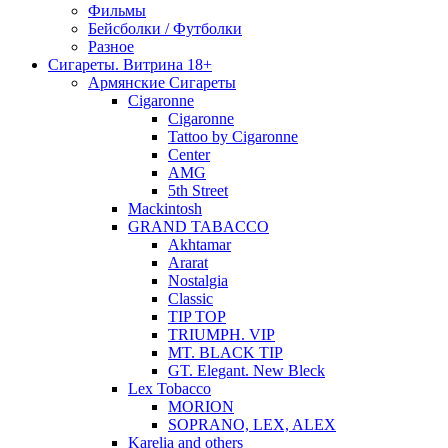
Фильмы
Бейсболки / Футболки
Разное
Сигареты. Витрина 18+
Армянские Сигареты
Cigaronne
Cigaronne
Tattoo by Cigaronne
Center
AMG
5th Street
Mackintosh
GRAND TABACCO
Akhtamar
Ararat
Nostalgia
Classic
TIP TOP
TRIUMPH. VIP
MT. BLACK TIP
GT. Elegant. New Bleck
Lex Tobacco
MORION
SOPRANO, LEX, ALEX
Karelia and others