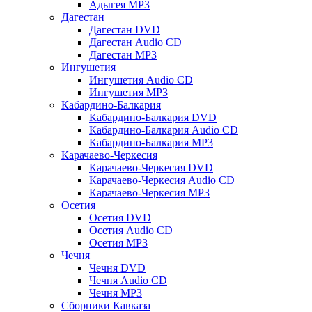
Адыгея MP3
Дагестан
Дагестан DVD
Дагестан Audio CD
Дагестан MP3
Ингушетия
Ингушетия Audio CD
Ингушетия MP3
Кабардино-Балкария
Кабардино-Балкария DVD
Кабардино-Балкария Audio CD
Кабардино-Балкария MP3
Карачаево-Черкесия
Карачаево-Черкесия DVD
Карачаево-Черкесия Audio CD
Карачаево-Черкесия MP3
Осетия
Осетия DVD
Осетия Audio CD
Осетия MP3
Чечня
Чечня DVD
Чечня Audio CD
Чечня MP3
Сборники Кавказа