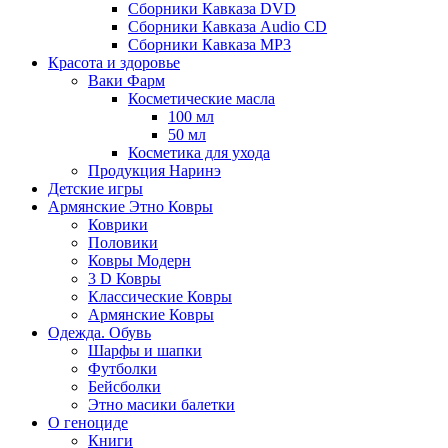
Сборники Кавказа DVD
Сборники Кавказа Audio CD
Сборники Кавказа MP3
Красота и здоровье
Ваки Фарм
Косметические масла
100 мл
50 мл
Косметика для ухода
Продукция Наринэ
Детские игры
Армянские Этно Ковры
Коврики
Половики
Ковры Модерн
3 D Ковры
Классические Ковры
Армянские Ковры
Одежда. Обувь
Шарфы и шапки
Футболки
Бейсболки
Этно масики балетки
О геноциде
Книги