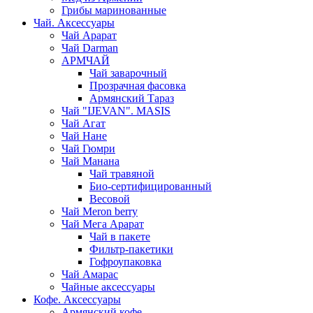
Грибы маринованные
Чай. Аксессуары
Чай Арарат
Чай Darman
АРМЧАЙ
Чай заварочный
Прозрачная фасовка
Армянский Тараз
Чай "IJEVAN". MASIS
Чай Агат
Чай Нане
Чай Гюмри
Чай Манана
Чай травяной
Био-сертифицированный
Весовой
Чай Meron berry
Чай Мега Арарат
Чай в пакете
Фильтр-пакетики
Гофроупаковка
Чай Амарас
Чайные аксессуары
Кофе. Аксессуары
Армянский кофе