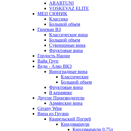
ARARTUNI
VOSKEVAZ ELITE
МЕЦ СЮНИК
Классика
Большой объем
Гиневан ВЗ
Классические вина
Большой объем
Сувенирные вина
Фруктовые вина
Гордость Нации
Вайк Груп
Веди - Алко ВКЗ
Виноградные вина
Классические
Большой объем
Фруктовые вина
В керамике
Другие Производители
Армянские вина
Givany Wine
Вина из Грузии
Кварельский Погреб
Киндзмараули
Киндзмараули 0,75л