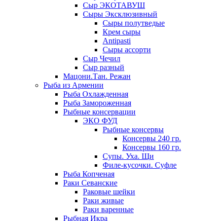
Сыр ЭКОТАВУШ
Сыры Эксклюзивный
Сыры полутведые
Крем сыры
Antipasti
Сыры ассорти
Сыр Чечил
Сыр разный
Мацони.Тан. Режан
Рыба из Армении
Рыба Охлажденная
Рыба Замороженная
Рыбные консервации
ЭКО ФУД
Рыбные консервы
Консервы 240 гр.
Консервы 160 гр.
Супы. Уха. Щи
Филе-кусочки. Суфле
Рыба Копченая
Раки Севанские
Раковые шейки
Раки живые
Раки варенные
Рыбная Икра