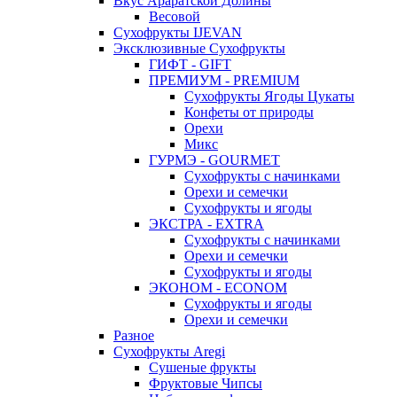
Вкус Араратской Долины
Весовой
Сухофрукты IJEVAN
Эксклюзивные Сухофрукты
ГИФТ - GIFT
ПРЕМИУМ - PREMIUM
Сухофрукты Ягоды Цукаты
Конфеты от природы
Орехи
Микс
ГУРМЭ - GOURMET
Сухофрукты с начинками
Орехи и семечки
Сухофрукты и ягоды
ЭКСТРА - EXTRA
Сухофрукты с начинками
Орехи и семечки
Сухофрукты и ягоды
ЭКОНОМ - ECONOM
Сухофрукты и ягоды
Орехи и семечки
Разное
Сухофрукты Aregi
Сушеные фрукты
Фруктовые Чипсы