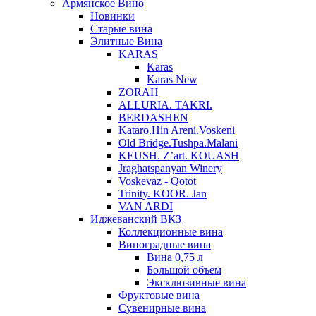
Армянское Вино
Новинки
Старые вина
Элитные Вина
KARAS
Karas
Karas New
ZORAH
ALLURIA. TAKRI.
BERDASHEN
Kataro.Hin Areni.Voskeni
Old Bridge.Tushpa.Malani
KEUSH. Z’art. KOUASH
Jraghatspanyan Winery
Voskevaz - Qotot
Trinity. KOOR. Jan
VAN ARDI
Иджеванский ВКЗ
Коллекционные вина
Виноградные вина
Вина 0,75 л
Большой объем
Эксклюзивные вина
Фруктовые вина
Cувенирные вина