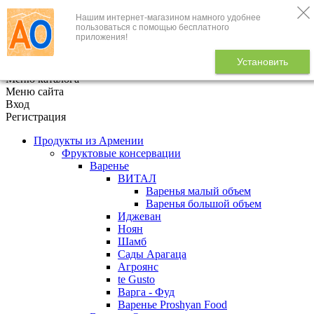
Нашим интернет-магазином намного удобнее
+7 (495) 646-888-1
пользоваться с помощью бесплатного
приложения!
В корзине
0
товаров
Установить
x
Меню каталога
Меню сайта
Вход
Регистрация
Продукты из Армении
Фруктовые консервации
Варенье
ВИТАЛ
Варенья малый объем
Варенья большой объем
Иджеван
Ноян
Шамб
Сады Арагаца
Агроянс
te Gusto
Варга - Фуд
Варенье Proshyan Food