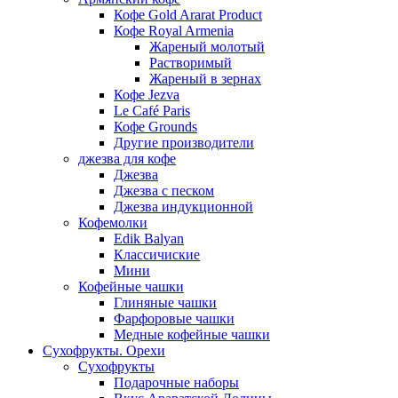
Кофе Gold Ararat Product
Кофе Royal Armenia
Жареный молотый
Растворимый
Жареный в зернах
Кофе Jezva
Le Café Paris
Кофе Grounds
Другие производители
джезва для кофе
Джезва
Джезва с песком
Джезва индукционной
Кофемолки
Edik Balyan
Классичиские
Мини
Кофейные чашки
Глиняные чашки
Фарфоровые чашки
Медные кофейные чашки
Сухофрукты. Орехи
Сухофрукты
Подарочные наборы