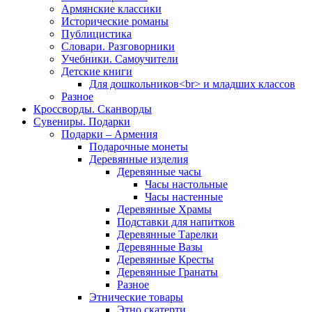
Армянские классики
Исторические романы
Публицистика
Словари. Разговорники
Учебники. Самоучители
Детские книги
Для дошкольников<br> и младших классов
Разное
Кроссворды. Сканворды
Сувениры. Подарки
Подарки – Армения
Подарочные монеты
Деревянные изделия
Деревянные часы
Часы настольные
Часы настенные
Деревянные Храмы
Подставки для напитков
Деревянные Тарелки
Деревянные Вазы
Деревянные Кресты
Деревянные Гранаты
Разное
Этнические товары
Этно скатерти