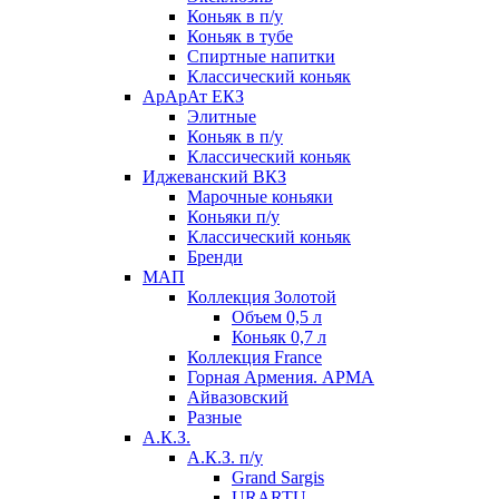
Коньяк в п/у
Коньяк в тубе
Спиртные напитки
Классический коньяк
АрАрАт ЕКЗ
Элитные
Коньяк в п/у
Классический коньяк
Иджеванский ВКЗ
Марочные коньяки
Коньяки п/у
Классический коньяк
Бренди
МАП
Коллекция Золотой
Объем 0,5 л
Коньяк 0,7 л
Коллекция France
Горная Армения. АРМА
Айвазовский
Разные
А.К.З.
А.К.З. п/у
Grand Sargis
URARTU