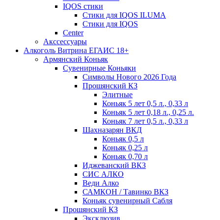
IQOS стики
Стики для IQOS ILUMA
Стики для IQOS
Сenter
Акссессуары
Алкоголь Витрина ЕГАИС 18+
Армянский Коньяк
Сувенирные Коньяки
Символы Нового 2026 Года
Прошянский КЗ
Элитные
Коньяк 5 лет 0,5 л., 0,33 л
Коньяк 5 лет 0,18 л., 0,25 л.
Коньяк 7 лет 0,5 л., 0,33 л
Шахназарян ВКД
Коньяк 0,5 л
Коньяк 0,25 л
Коньяк 0,70 л
Иджеванский ВКЗ
СИС АЛКО
Веди Алко
САМКОН / Тавинко ВКЗ
Коньяк сувенирный Сабля
Прошянский КЗ
Эксклюзив