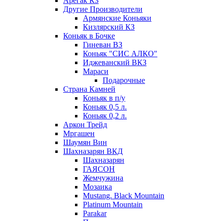
Арегак КЗ
Другие Производители
Армянские Коньяки
Кизлярский КЗ
Коньяк в Бочке
Гиневан ВЗ
Коньяк "СИС АЛКО"
Иджеванский ВКЗ
Мараси
Подарочные
Страна Камней
Коньяк в п/у
Коньяк 0,5 л.
Коньяк 0,2 л.
Аркон Трейд
Мргашен
Шаумян Вин
Шахназарян ВКД
Шахназарян
ГАЯСОН
Жемчужина
Мозаика
Mustang. Black Mountain
Platinum Mountain
Parakar