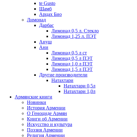
te Gusto
Шамб
Арцах Био
Лимонад
Дарбас
Лимонад 0,5 л. Стекло
Лимонад 1,25 л. ПЭТ
Ануш
Ани
Лимонад 0,5 л ст
Лимонад 0,5 л ПЭТ
Лимонад 1,0 л ПЭТ
Лимонад 1,5 л ПЭТ
Другие производители
Натахтари
Натахтари 0,5л
Натахтари 1,0л
Армянские книги
Новинки
История Армении
О Геноциде Армян
Книги об Армении
Иcкусство и культура
Поэзия Армении
Религия Армении