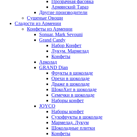
Прозрачная фасовка
Армянский Тараз
Другие производители
Сушеные Овощи
Сладости из Армении
Конфеты из Армении
Sonuar. Mark Sevouni
Grand Candy
Набор Конфет
Лукум. Мармелад
Конфеты
Арколад
GRAND Dian
Фрукты в шоколаде
Орехи в шоколаде
Драже в шоколаде
ШокоХит в шоколаде
Семечки в шоколаде
Наборы конфет
JOYCO
Наборы конфет
Сухофрукты в шоколаде
Мармелад. Лукум
Шоколадные плитки
Конфеты