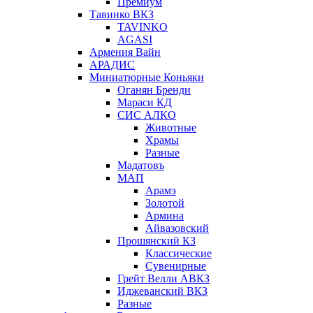
Премиум
Тавинко ВКЗ
TAVINKO
AGASI
Армения Вайн
АРАДИС
Миниатюрные Коньяки
Оганян Бренди
Мараси КД
СИС АЛКО
Животные
Храмы
Разные
Мадатовъ
МАП
Арамэ
Золотой
Армина
Айвазовский
Прошянский КЗ
Классические
Сувенирные
Грейт Велли АВКЗ
Иджеванский ВКЗ
Разные