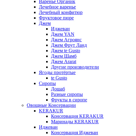
Варенье Органик
Лечебное варенье
Лечебный конфитюр
Фруктовое пюре
Джем
Иджеван
Джем YAN
Джем Агроянс
Джем Фрут Ланд
Джем te Gusto
Джем Шамб
Джем Ararat
Другие производители
Ягоды протёртые
te Gusto
Сиропы
Дошаб
Разные сиропы
Фрукты в сиропе
Овощные Консервации
KERAKUR
Консервация KERAKUR
Маринады KERAKUR
Иджеван
Консервация Иджеван