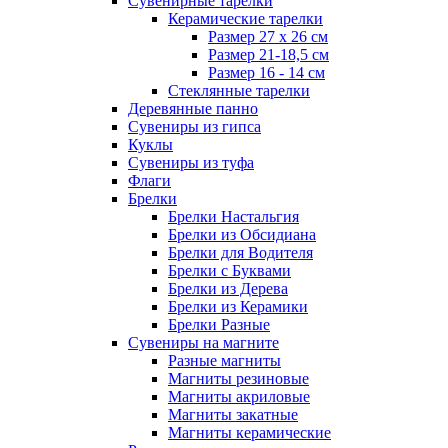
Сувенирные тарелки
Керамические тарелки
Размер 27 х 26 см
Размер 21-18,5 см
Размер 16 - 14 см
Стеклянные тарелки
Деревянные панно
Сувениры из гипса
Куклы
Сувениры из туфа
Флаги
Брелки
Брелки Настальгия
Брелки из Обсидиана
Брелки для Водителя
Брелки с Буквами
Брелки из Дерева
Брелки из Керамики
Брелки Разные
Сувениры на магните
Разные магниты
Магниты резиновые
Магниты акриловые
Магниты закатные
Магниты керамические