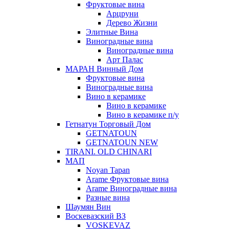
Фруктовые вина
Арцруни
Дерево Жизни
Элитные Вина
Виноградные вина
Виноградные вина
Арт Палас
МАРАН Винный Дом
Фруктовые вина
Виноградные вина
Вино в керамике
Вино в керамике
Вино в керамике п/у
Гетнатун Торговый Дом
GETNATOUN
GETNATOUN NEW
TIRANI. OLD CHINARI
МАП
Noyan Tapan
Arame Фруктовые вина
Arame Виноградные вина
Разные вина
Шаумян Вин
Воскевазский ВЗ
VOSKEVAZ