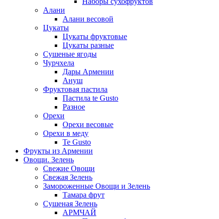
Наборы сухофруктов
Алани
Алани весовой
Цукаты
Цукаты фруктовые
Цукаты разные
Сушеные ягоды
Чурчхела
Дары Армении
Ануш
Фруктовая пастила
Пастила te Gusto
Разное
Орехи
Орехи весовые
Орехи в меду
Te Gusto
Фрукты из Армении
Овощи. Зелень
Свежие Овощи
Свежая Зелень
Замороженные Овощи и Зелень
Тамара фрут
Сушеная Зелень
АРМЧАЙ