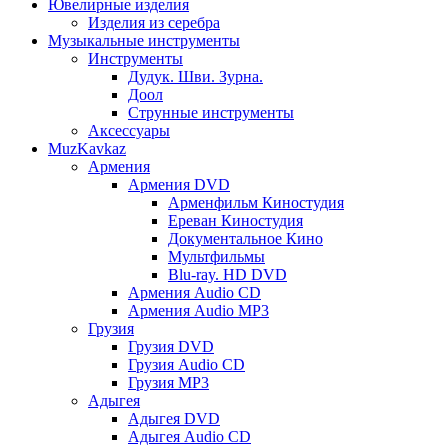
Ювелирные изделия
Изделия из серебра
Музыкальные инструменты
Инструменты
Дудук. Шви. Зурна.
Доол
Струнные инструменты
Аксессуары
MuzKavkaz
Армения
Армения DVD
Арменфильм Киностудия
Ереван Киностудия
Документальное Кино
Мультфильмы
Blu-ray. HD DVD
Армения Audio CD
Армения Audio MP3
Грузия
Грузия DVD
Грузия Audio CD
Грузия MP3
Адыгея
Адыгея DVD
Адыгея Audio CD