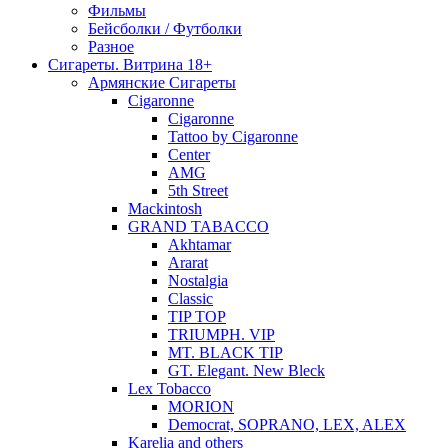
Фильмы
Бейсболки / Футболки
Разное
Сигареты. Витрина 18+
Армянские Сигареты
Cigaronne
Cigaronne
Tattoo by Cigaronne
Center
AMG
5th Street
Mackintosh
GRAND TABACCO
Akhtamar
Ararat
Nostalgia
Classic
TIP TOP
TRIUMPH. VIP
MT. BLACK TIP
GT. Elegant. New Bleck
Lex Tobacco
MORION
Democrat, SOPRANO, LEX, ALEX
Karelia and others