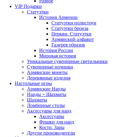
Разное
VIP Подарки
Статуэтки
История Армении
Статуэтки полистоун
Статуэтки бронза
Церкви. Статуэтки
Армянский алфавит
Галерея образов
История России
Мировая история
Уникальные сувенирные светильники
Сувенирные ночники
Армянские монеты
Деревянные изделия
Настольные игры
Армянские Нарды
Нарды + Шахматы
Шахматы
Ломберные столы
Аксессуары для нард
Аксессуары
Фишки для нард
Кости. Зары
Другие производители