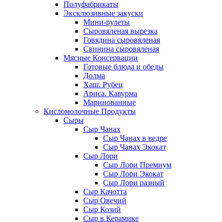
Полуфабрикаты
Эксклюзивные закуски
Мини-рулеты
Сыровяленая вырезка
Говядина сыровяленая
Свинина сыровяленая
Мясные Консервации
Готовые блюда и обеды
Долма
Хаш. Рубец
Ариса. Кавурма
Маринованные
Кисломолочные Продукты
Сыры
Сыр Чанах
Сыр Чанах в ведре
Сыр Чанах Экокат
Сыр Лори
Сыр Лори Премиум
Сыр Лори Экокат
Сыр Лори разный
Сыр Качотта
Сыр Овечий
Сыр Козий
Сыр в Керамике