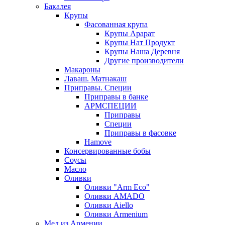
Бакалея
Крупы
Фасованная крупа
Крупы Арарат
Крупы Нат Продукт
Крупы Наша Деревня
Другие производители
Макароны
Лаваш. Матнакаш
Приправы. Специи
Приправы в банке
АРМСПЕЦИИ
Приправы
Специи
Приправы в фасовке
Hamove
Консервированные бобы
Соусы
Масло
Оливки
Оливки "Arm Eco"
Оливки AMADO
Оливки Aiello
Оливки Armenium
Мед из Армении