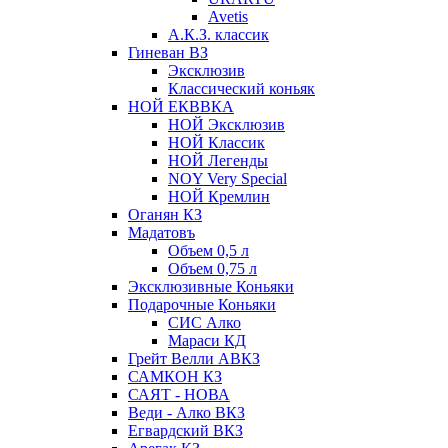
Avetis
А.К.З. классик
Гиневан ВЗ
Эксклюзив
Классический коньяк
НОЙ ЕКВВКА
НОЙ Эксклюзив
НОЙ Классик
НОЙ Легенды
NOY Very Speсial
НОЙ Кремлин
Оганян КЗ
Мадатовъ
Объем 0,5 л
Объем 0,75 л
Эксклюзивные Коньяки
Подарочные Коньяки
СИС Алко
Мараси КД
Грейт Велли АВКЗ
САМКОН КЗ
САЯТ - НОВА
Веди - Алко ВКЗ
Егвардский ВКЗ