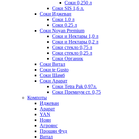
Соки 0,250 л
Соки SIS 1,6 л.
Соки Иджеван
Соки 1.0 л
Соки 0.25 л
Соки Noyan Premium
Соки и Нектары 1,0 л
Соки и Нектары 0,2 л
Соки стекло 0,75 л
Соки стекло 0,25 л
Соки Органик
Соки Витал
Соки te Gusto
Соки Шамб
Соки Арарат
Соки Tetra Pak 0,97л.
Соки Премиум ст. 0,75
Компоты
Иджеван
Арарат
YAN
Ноян
Агроянс
Прошян Фуд
Витал