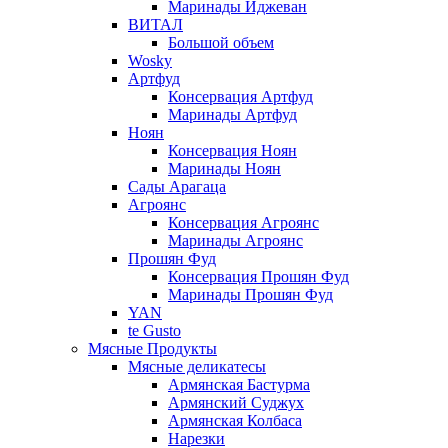
Маринады Иджеван
ВИТАЛ
Большой объем
Wosky
Артфуд
Консервация Артфуд
Маринады Артфуд
Ноян
Консервация Ноян
Маринады Ноян
Сады Арагаца
Агроянс
Консервация Агроянс
Маринады Агроянс
Прошян Фуд
Консервация Прошян Фуд
Маринады Прошян Фуд
YAN
te Gusto
Мясные Продукты
Мясные деликатесы
Армянская Бастурма
Армянский Суджух
Армянская Колбаса
Нарезки