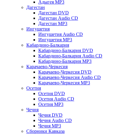
Адыгея MP3
Дагестан
Дагестан DVD
Дагестан Audio CD
Дагестан MP3
Ингушетия
Ингушетия Audio CD
Ингушетия MP3
Кабардино-Балкария
Кабардино-Балкария DVD
Кабардино-Балкария Audio CD
Кабардино-Балкария MP3
Карачаево-Черкесия
Карачаево-Черкесия DVD
Карачаево-Черкесия Audio CD
Карачаево-Черкесия MP3
Осетия
Осетия DVD
Осетия Audio CD
Осетия MP3
Чечня
Чечня DVD
Чечня Audio CD
Чечня MP3
Сборники Кавказа