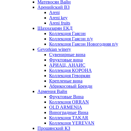
Матевосян Вайн
Аренийский ВЗ
Areni
Areni key
Areni fruits
Шахназарян ЕКД
Коллекция Гаясон
Коллекция Гаясон п/у
Коллекция Гаясон Новогодняя п/у
Gevorkian winery
Сувенирные вина
Фруктовые вина
АРИАЦ. АНАИС
Коллекция КОРОНА
Коллекция Геворкян
Крепленые вина
Абрикосовый Бренди
Армения Вайн
Фруктовые Вина
Коллекция ORRAN
OLD ARMENIA
Виноградные Вина
Коллекция TAKAR
Коллекция YEREVAN
Прошянский КЗ