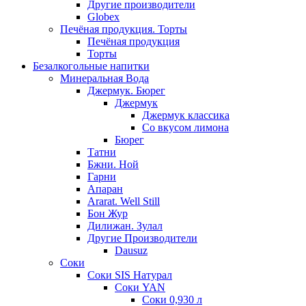
Другие производители
Globex
Печёная продукция. Торты
Печёная продукция
Торты
Безалкогольные напитки
Минеральная Вода
Джермук. Бюрег
Джермук
Джермук классика
Со вкусом лимона
Бюрег
Татни
Бжни. Ной
Гарни
Апаран
Ararat. Well Still
Бон Жур
Дилижан. Зулал
Другие Производители
Dausuz
Соки
Соки SIS Натурал
Соки YAN
Соки 0,930 л