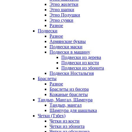
Этно жилетки
Этно шапки
Этно Подушки
Этно сумки
Разное
Подвески
Разное
Армянские буквы
Подвески маски
Подвески в машину
Подвески из дерева
Подвески из кости
Подвески из эбонита
Подвески Ностальгия
Браслеты
Разное
Браслеты из бисера
Кожаные браслеты
Тандыр, Мангал, Шампура
Тандыр, мангал
Шампура для шашлыка
Четки (Тзбех)
Четки из кости
Четки из эбонита
Четки из обсидиана