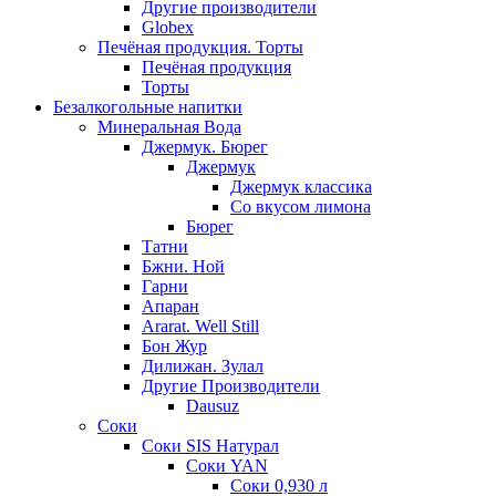
Другие производители
Globex
Печёная продукция. Торты
Печёная продукция
Торты
Безалкогольные напитки
Минеральная Вода
Джермук. Бюрег
Джермук
Джермук классика
Со вкусом лимона
Бюрег
Татни
Бжни. Ной
Гарни
Апаран
Ararat. Well Still
Бон Жур
Дилижан. Зулал
Другие Производители
Dausuz
Соки
Соки SIS Натурал
Соки YAN
Соки 0,930 л