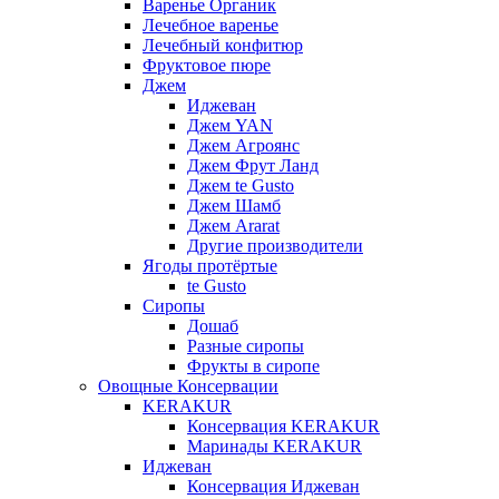
Варенье Органик
Лечебное варенье
Лечебный конфитюр
Фруктовое пюре
Джем
Иджеван
Джем YAN
Джем Агроянс
Джем Фрут Ланд
Джем te Gusto
Джем Шамб
Джем Ararat
Другие производители
Ягоды протёртые
te Gusto
Сиропы
Дошаб
Разные сиропы
Фрукты в сиропе
Овощные Консервации
KERAKUR
Консервация KERAKUR
Маринады KERAKUR
Иджеван
Консервация Иджеван