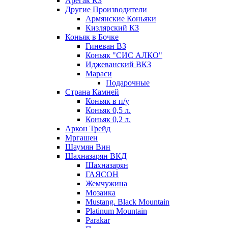
Арегак КЗ
Другие Производители
Армянские Коньяки
Кизлярский КЗ
Коньяк в Бочке
Гиневан ВЗ
Коньяк "СИС АЛКО"
Иджеванский ВКЗ
Мараси
Подарочные
Страна Камней
Коньяк в п/у
Коньяк 0,5 л.
Коньяк 0,2 л.
Аркон Трейд
Мргашен
Шаумян Вин
Шахназарян ВКД
Шахназарян
ГАЯСОН
Жемчужина
Мозаика
Mustang. Black Mountain
Platinum Mountain
Parakar