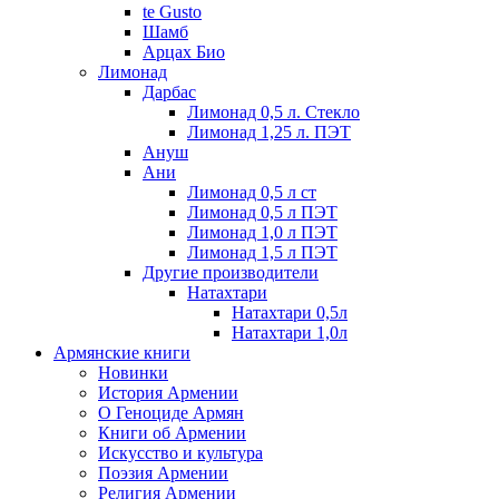
te Gusto
Шамб
Арцах Био
Лимонад
Дарбас
Лимонад 0,5 л. Стекло
Лимонад 1,25 л. ПЭТ
Ануш
Ани
Лимонад 0,5 л ст
Лимонад 0,5 л ПЭТ
Лимонад 1,0 л ПЭТ
Лимонад 1,5 л ПЭТ
Другие производители
Натахтари
Натахтари 0,5л
Натахтари 1,0л
Армянские книги
Новинки
История Армении
О Геноциде Армян
Книги об Армении
Иcкусство и культура
Поэзия Армении
Религия Армении