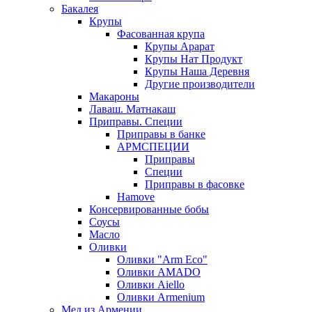
Бакалея
Крупы
Фасованная крупа
Крупы Арарат
Крупы Нат Продукт
Крупы Наша Деревня
Другие производители
Макароны
Лаваш. Матнакаш
Приправы. Специи
Приправы в банке
АРМСПЕЦИИ
Приправы
Специи
Приправы в фасовке
Hamove
Консервированные бобы
Соусы
Масло
Оливки
Оливки "Arm Eco"
Оливки AMADO
Оливки Aiello
Оливки Armenium
Мед из Армении