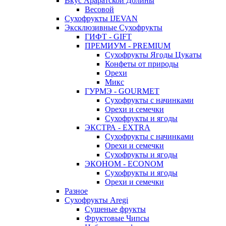
Вкус Араратской Долины
Весовой
Сухофрукты IJEVAN
Эксклюзивные Сухофрукты
ГИФТ - GIFT
ПРЕМИУМ - PREMIUM
Сухофрукты Ягоды Цукаты
Конфеты от природы
Орехи
Микс
ГУРМЭ - GOURMET
Сухофрукты с начинками
Орехи и семечки
Сухофрукты и ягоды
ЭКСТРА - EXTRA
Сухофрукты с начинками
Орехи и семечки
Сухофрукты и ягоды
ЭКОНОМ - ECONOM
Сухофрукты и ягоды
Орехи и семечки
Разное
Сухофрукты Aregi
Сушеные фрукты
Фруктовые Чипсы