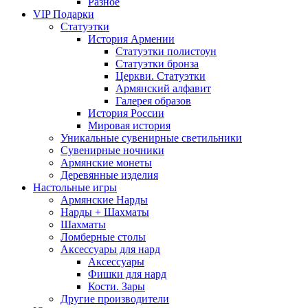
Разное
VIP Подарки
Статуэтки
История Армении
Статуэтки полистоун
Статуэтки бронза
Церкви. Статуэтки
Армянский алфавит
Галерея образов
История России
Мировая история
Уникальные сувенирные светильники
Сувенирные ночники
Армянские монеты
Деревянные изделия
Настольные игры
Армянские Нарды
Нарды + Шахматы
Шахматы
Ломберные столы
Аксессуары для нард
Аксессуары
Фишки для нард
Кости. Зары
Другие производители