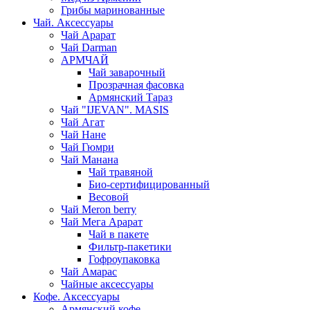
Грибы маринованные
Чай. Аксессуары
Чай Арарат
Чай Darman
АРМЧАЙ
Чай заварочный
Прозрачная фасовка
Армянский Тараз
Чай "IJEVAN". MASIS
Чай Агат
Чай Нане
Чай Гюмри
Чай Манана
Чай травяной
Био-сертифицированный
Весовой
Чай Meron berry
Чай Мега Арарат
Чай в пакете
Фильтр-пакетики
Гофроупаковка
Чай Амарас
Чайные аксессуары
Кофе. Аксессуары
Армянский кофе