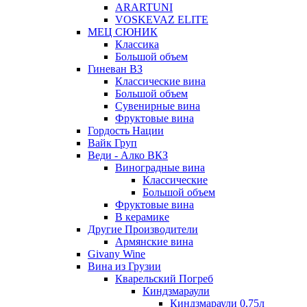
ARARTUNI
VOSKEVAZ ELITE
МЕЦ СЮНИК
Классика
Большой объем
Гиневан ВЗ
Классические вина
Большой объем
Сувенирные вина
Фруктовые вина
Гордость Нации
Вайк Груп
Веди - Алко ВКЗ
Виноградные вина
Классические
Большой объем
Фруктовые вина
В керамике
Другие Производители
Армянские вина
Givany Wine
Вина из Грузии
Кварельский Погреб
Киндзмараули
Киндзмараули 0,75л