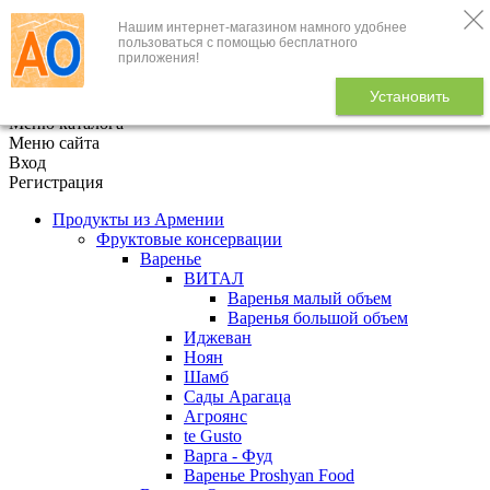
Нашим интернет-магазином намного удобнее
+7 (495) 646-888-1
пользоваться с помощью бесплатного
приложения!
В корзине
0
товаров
Установить
x
Меню каталога
Меню сайта
Вход
Регистрация
Продукты из Армении
Фруктовые консервации
Варенье
ВИТАЛ
Варенья малый объем
Варенья большой объем
Иджеван
Ноян
Шамб
Сады Арагаца
Агроянс
te Gusto
Варга - Фуд
Варенье Proshyan Food