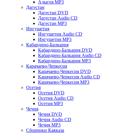
Адыгея MP3
Дагестан
Дагестан DVD
Дагестан Audio CD
Дагестан MP3
Ингушетия
Ингушетия Audio CD
Ингушетия MP3
Кабардино-Балкария
Кабардино-Балкария DVD
Кабардино-Балкария Audio CD
Кабардино-Балкария MP3
Карачаево-Черкесия
Карачаево-Черкесия DVD
Карачаево-Черкесия Audio CD
Карачаево-Черкесия MP3
Осетия
Осетия DVD
Осетия Audio CD
Осетия MP3
Чечня
Чечня DVD
Чечня Audio CD
Чечня MP3
Сборники Кавказа