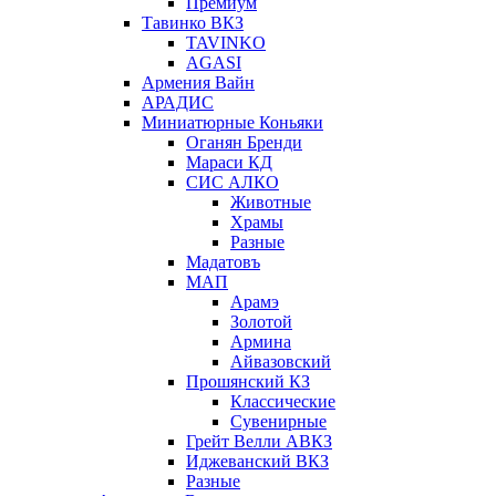
Премиум
Тавинко ВКЗ
TAVINKO
AGASI
Армения Вайн
АРАДИС
Миниатюрные Коньяки
Оганян Бренди
Мараси КД
СИС АЛКО
Животные
Храмы
Разные
Мадатовъ
МАП
Арамэ
Золотой
Армина
Айвазовский
Прошянский КЗ
Классические
Сувенирные
Грейт Велли АВКЗ
Иджеванский ВКЗ
Разные