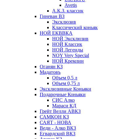
Avetis
А.К.З. классик
Гиневан ВЗ
Эксклюзив
Классический коньяк
НОЙ ЕКВВКА
НОЙ Эксклюзив
НОЙ Классик
НОЙ Легенды
NOY Very Speсial
НОЙ Кремлин
Оганян КЗ
Мадатовъ
Объем 0,5 л
Объем 0,75 л
Эксклюзивные Коньяки
Подарочные Коньяки
СИС Алко
Мараси КД
Грейт Велли АВКЗ
САМКОН КЗ
САЯТ - НОВА
Веди - Алко ВКЗ
Егвардский ВКЗ