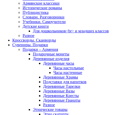
Армянские классики
Исторические романы
Публицистика
Словари. Разговорники
Учебники. Самоучители
Детские книги
Для дошкольников<br> и младших классов
Разное
Кроссворды. Сканворды
Сувениры. Подарки
Подарки – Армения
Подарочные монеты
Деревянные изделия
Деревянные часы
Часы настольные
Часы настенные
Деревянные Храмы
Подставки для напитков
Деревянные Тарелки
Деревянные Вазы
Деревянные Кресты
Деревянные Гранаты
Разное
Этнические товары
Этно скатерти