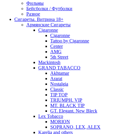
Фильмы
Бейсболки / Футболки
Разное
Сигареты. Витрина 18+
Армянские Сигареты
Cigaronne
Cigaronne
Tattoo by Cigaronne
Center
AMG
5th Street
Mackintosh
GRAND TABACCO
Akhtamar
Ararat
Nostalgia
Classic
TIP TOP
TRIUMPH. VIP
MT. BLACK TIP
GT. Elegant. New Bleck
Lex Tobacco
MORION
SOPRANO, LEX, ALEX
Karelia and others