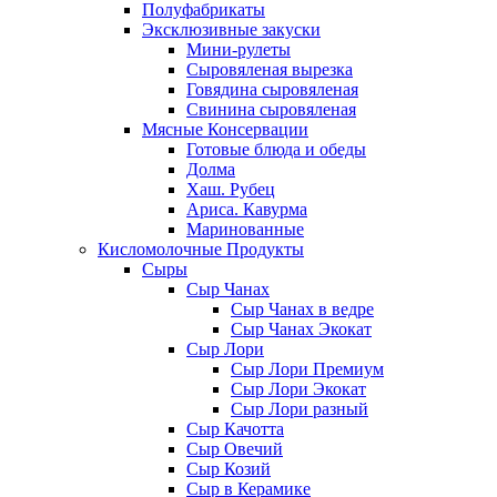
Полуфабрикаты
Эксклюзивные закуски
Мини-рулеты
Сыровяленая вырезка
Говядина сыровяленая
Свинина сыровяленая
Мясные Консервации
Готовые блюда и обеды
Долма
Хаш. Рубец
Ариса. Кавурма
Маринованные
Кисломолочные Продукты
Сыры
Сыр Чанах
Сыр Чанах в ведре
Сыр Чанах Экокат
Сыр Лори
Сыр Лори Премиум
Сыр Лори Экокат
Сыр Лори разный
Сыр Качотта
Сыр Овечий
Сыр Козий
Сыр в Керамике