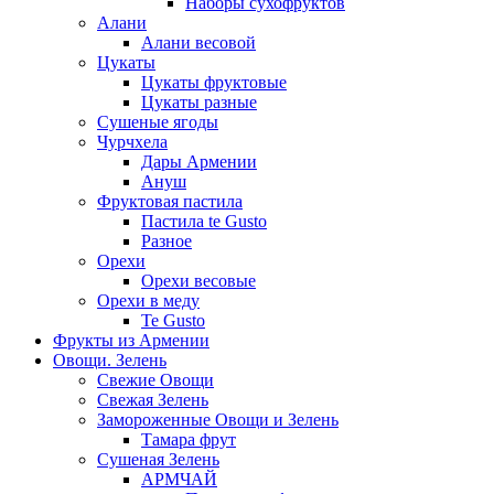
Наборы сухофруктов
Алани
Алани весовой
Цукаты
Цукаты фруктовые
Цукаты разные
Сушеные ягоды
Чурчхела
Дары Армении
Ануш
Фруктовая пастила
Пастила te Gusto
Разное
Орехи
Орехи весовые
Орехи в меду
Te Gusto
Фрукты из Армении
Овощи. Зелень
Свежие Овощи
Свежая Зелень
Замороженные Овощи и Зелень
Тамара фрут
Сушеная Зелень
АРМЧАЙ