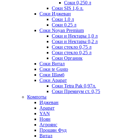
Соки 0,250 л
Соки SIS 1,6 л.
Соки Иджеван
Соки 1.0 л
Соки 0.25 л
Соки Noyan Premium
Соки и Нектары 1,0 л
Соки и Нектары 0,2 л
Соки стекло 0,75 л
Соки стекло 0,25 л
Соки Органик
Соки Витал
Соки te Gusto
Соки Шамб
Соки Арарат
Соки Tetra Pak 0,97л.
Соки Премиум ст. 0,75
Компоты
Иджеван
Арарат
YAN
Ноян
Агроянс
Прошян Фуд
Витал