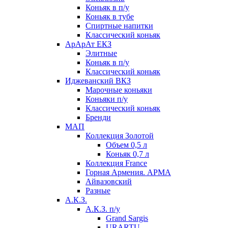
Коньяк в п/у
Коньяк в тубе
Спиртные напитки
Классический коньяк
АрАрАт ЕКЗ
Элитные
Коньяк в п/у
Классический коньяк
Иджеванский ВКЗ
Марочные коньяки
Коньяки п/у
Классический коньяк
Бренди
МАП
Коллекция Золотой
Объем 0,5 л
Коньяк 0,7 л
Коллекция France
Горная Армения. АРМА
Айвазовский
Разные
А.К.З.
А.К.З. п/у
Grand Sargis
URARTU