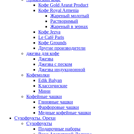
Кофе Gold Ararat Product
Кофе Royal Armenia
Жареный молотый
Растворимый
Жареный в зернах
Кофе Jezva
Le Café Paris
Кофе Grounds
Другие производители
джезва для кофе
Джезва
Джезва с песком
Джезва индукционной
Кофемолки
Edik Balyan
Классичиские
Мини
Кофейные чашки
Глиняные чашки
Фарфоровые чашки
Медные кофейные чашки
Сухофрукты. Орехи
Сухофрукты
Подарочные наборы