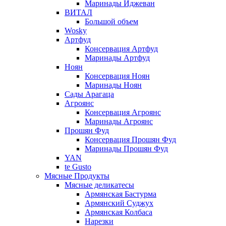
Маринады Иджеван
ВИТАЛ
Большой объем
Wosky
Артфуд
Консервация Артфуд
Маринады Артфуд
Ноян
Консервация Ноян
Маринады Ноян
Сады Арагаца
Агроянс
Консервация Агроянс
Маринады Агроянс
Прошян Фуд
Консервация Прошян Фуд
Маринады Прошян Фуд
YAN
te Gusto
Мясные Продукты
Мясные деликатесы
Армянская Бастурма
Армянский Суджух
Армянская Колбаса
Нарезки