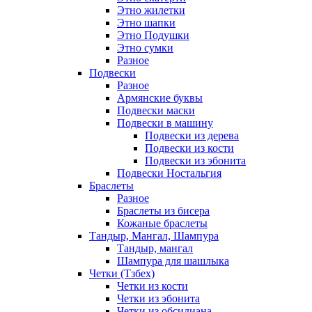
Этно жилетки
Этно шапки
Этно Подушки
Этно сумки
Разное
Подвески
Разное
Армянские буквы
Подвески маски
Подвески в машину
Подвески из дерева
Подвески из кости
Подвески из эбонита
Подвески Ностальгия
Браслеты
Разное
Браслеты из бисера
Кожаные браслеты
Тандыр, Мангал, Шампура
Тандыр, мангал
Шампура для шашлыка
Четки (Тзбех)
Четки из кости
Четки из эбонита
Четки из обсидиана