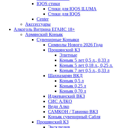
IQOS стики
Стики для IQOS ILUMA
Стики для IQOS
Сenter
Акссессуары
Алкоголь Витрина ЕГАИС 18+
Армянский Коньяк
Сувенирные Коньяки
Символы Нового 2026 Года
Прошянский КЗ
Элитные
Коньяк 5 лет 0,5 л., 0,33 л
Коньяк 5 лет 0,18 л., 0,25 л.
Коньяк 7 лет 0,5 л., 0,33 л
Шахназарян ВКД
Коньяк 0,5 л
Коньяк 0,25 л
Коньяк 0,70 л
Иджеванский ВКЗ
СИС АЛКО
Веди Алко
САМКОН / Тавинко ВКЗ
Коньяк сувенирный Сабля
Прошянский КЗ
Эксклюзив