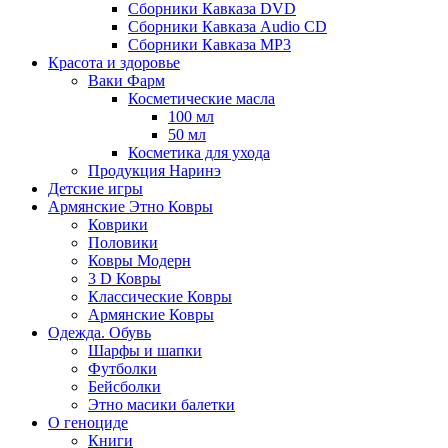
Сборники Кавказа DVD
Сборники Кавказа Audio CD
Сборники Кавказа MP3
Красота и здоровье
Ваки Фарм
Косметические масла
100 мл
50 мл
Косметика для ухода
Продукция Наринэ
Детские игры
Армянские Этно Ковры
Коврики
Половики
Ковры Модерн
3 D Ковры
Классические Ковры
Армянские Ковры
Одежда. Обувь
Шарфы и шапки
Футболки
Бейсболки
Этно масики балетки
О геноциде
Книги