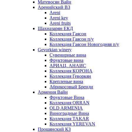
Матевосян Вайн
Аренийский ВЗ
Areni
Areni key
Areni fruits
Шахназарян ЕКД
Коллекция Гаясон
Коллекция Гаясон п/у
Коллекция Гаясон Новогодняя п/у
Gevorkian winery
Сувенирные вина
Фруктовые вина
АРИАЦ. АНАИС
Коллекция КОРОНА
Коллекция Геворкян
Крепленые вина
Абрикосовый Бренди
Армения Вайн
Фруктовые Вина
Коллекция ORRAN
OLD ARMENIA
Виноградные Вина
Коллекция TAKAR
Коллекция YEREVAN
Прошянский КЗ