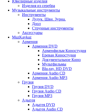
Ювелирные изделия
Изделия из серебра
Музыкальные инструменты
Инструменты
Дудук. Шви. Зурна.
Доол
Струнные инструменты
Аксессуары
MuzKavkaz
Армения
Армения DVD
Арменфильм Киностудия
Ереван Киностудия
Документальное Кино
Мультфильмы
Blu-ray. HD DVD
Армения Audio CD
Армения Audio MP3
Грузия
Грузия DVD
Грузия Audio CD
Грузия MP3
Адыгея
Адыгея DVD
Адыгея Audio CD