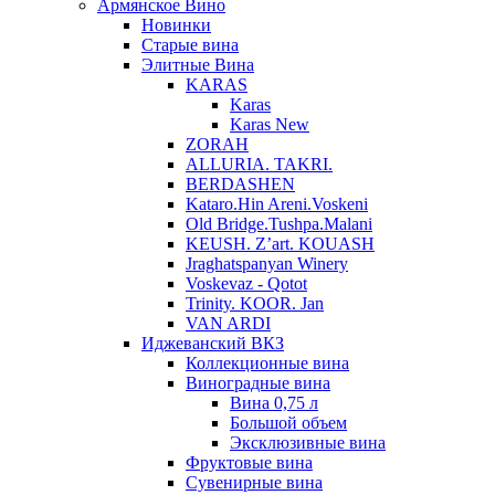
Армянское Вино
Новинки
Старые вина
Элитные Вина
KARAS
Karas
Karas New
ZORAH
ALLURIA. TAKRI.
BERDASHEN
Kataro.Hin Areni.Voskeni
Old Bridge.Tushpa.Malani
KEUSH. Z’art. KOUASH
Jraghatspanyan Winery
Voskevaz - Qotot
Trinity. KOOR. Jan
VAN ARDI
Иджеванский ВКЗ
Коллекционные вина
Виноградные вина
Вина 0,75 л
Большой объем
Эксклюзивные вина
Фруктовые вина
Cувенирные вина