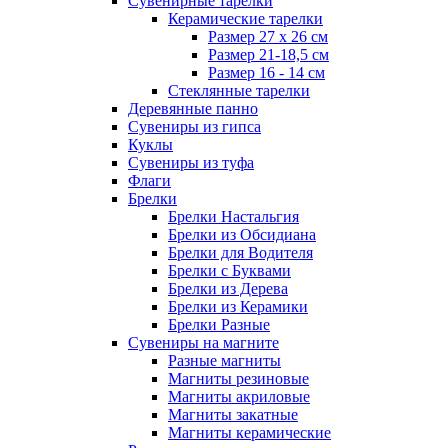
Сувенирные тарелки
Керамические тарелки
Размер 27 х 26 см
Размер 21-18,5 см
Размер 16 - 14 см
Стеклянные тарелки
Деревянные панно
Сувениры из гипса
Куклы
Сувениры из туфа
Флаги
Брелки
Брелки Настальгия
Брелки из Обсидиана
Брелки для Водителя
Брелки с Буквами
Брелки из Дерева
Брелки из Керамики
Брелки Разные
Сувениры на магните
Разные магниты
Магниты резиновые
Магниты акриловые
Магниты закатные
Магниты керамические