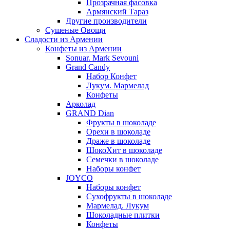
Прозрачная фасовка
Армянский Тараз
Другие производители
Сушеные Овощи
Сладости из Армении
Конфеты из Армении
Sonuar. Mark Sevouni
Grand Candy
Набор Конфет
Лукум. Мармелад
Конфеты
Арколад
GRAND Dian
Фрукты в шоколаде
Орехи в шоколаде
Драже в шоколаде
ШокоХит в шоколаде
Семечки в шоколаде
Наборы конфет
JOYCO
Наборы конфет
Сухофрукты в шоколаде
Мармелад. Лукум
Шоколадные плитки
Конфеты