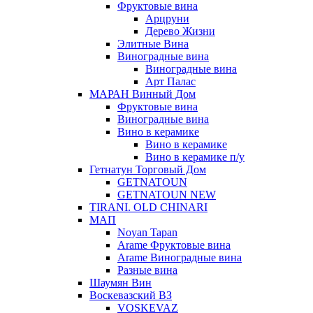
Фруктовые вина
Арцруни
Дерево Жизни
Элитные Вина
Виноградные вина
Виноградные вина
Арт Палас
МАРАН Винный Дом
Фруктовые вина
Виноградные вина
Вино в керамике
Вино в керамике
Вино в керамике п/у
Гетнатун Торговый Дом
GETNATOUN
GETNATOUN NEW
TIRANI. OLD CHINARI
МАП
Noyan Tapan
Arame Фруктовые вина
Arame Виноградные вина
Разные вина
Шаумян Вин
Воскевазский ВЗ
VOSKEVAZ