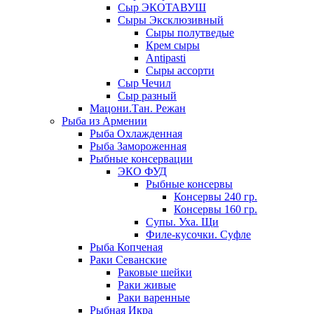
Сыр ЭКОТАВУШ
Сыры Эксклюзивный
Сыры полутведые
Крем сыры
Antipasti
Сыры ассорти
Сыр Чечил
Сыр разный
Мацони.Тан. Режан
Рыба из Армении
Рыба Охлажденная
Рыба Замороженная
Рыбные консервации
ЭКО ФУД
Рыбные консервы
Консервы 240 гр.
Консервы 160 гр.
Супы. Уха. Щи
Филе-кусочки. Суфле
Рыба Копченая
Раки Севанские
Раковые шейки
Раки живые
Раки варенные
Рыбная Икра