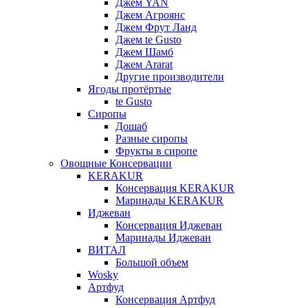
Джем YAN
Джем Агроянс
Джем Фрут Ланд
Джем te Gusto
Джем Шамб
Джем Ararat
Другие производители
Ягоды протёртые
te Gusto
Сиропы
Дошаб
Разные сиропы
Фрукты в сиропе
Овощные Консервации
KERAKUR
Консервация KERAKUR
Маринады KERAKUR
Иджеван
Консервация Иджеван
Маринады Иджеван
ВИТАЛ
Большой объем
Wosky
Артфуд
Консервация Артфуд