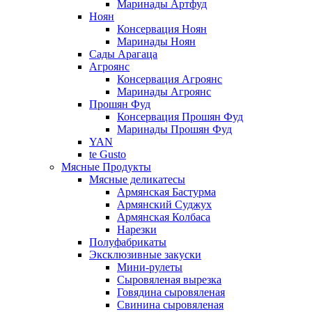
Маринады Артфуд
Ноян
Консервация Ноян
Маринады Ноян
Сады Арагаца
Агроянс
Консервация Агроянс
Маринады Агроянс
Прошян Фуд
Консервация Прошян Фуд
Маринады Прошян Фуд
YAN
te Gusto
Мясные Продукты
Мясные деликатесы
Армянская Бастурма
Армянский Суджух
Армянская Колбаса
Нарезки
Полуфабрикаты
Эксклюзивные закуски
Мини-рулеты
Сыровяленая вырезка
Говядина сыровяленая
Свинина сыровяленая