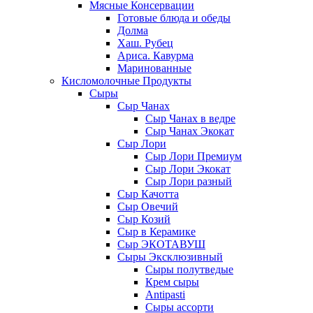
Мясные Консервации
Готовые блюда и обеды
Долма
Хаш. Рубец
Ариса. Кавурма
Маринованные
Кисломолочные Продукты
Сыры
Сыр Чанах
Сыр Чанах в ведре
Сыр Чанах Экокат
Сыр Лори
Сыр Лори Премиум
Сыр Лори Экокат
Сыр Лори разный
Сыр Качотта
Сыр Овечий
Сыр Козий
Сыр в Керамике
Сыр ЭКОТАВУШ
Сыры Эксклюзивный
Сыры полутведые
Крем сыры
Antipasti
Сыры ассорти