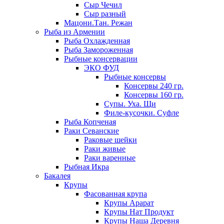
Сыр Чечил
Сыр разный
Мацони.Тан. Режан
Рыба из Армении
Рыба Охлажденная
Рыба Замороженная
Рыбные консервации
ЭКО ФУД
Рыбные консервы
Консервы 240 гр.
Консервы 160 гр.
Супы. Уха. Щи
Филе-кусочки. Суфле
Рыба Копченая
Раки Севанские
Раковые шейки
Раки живые
Раки варенные
Рыбная Икра
Бакалея
Крупы
Фасованная крупа
Крупы Арарат
Крупы Нат Продукт
Крупы Наша Деревня