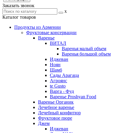
Заказать звонок
x
Каталог товаров
Продукты из Армении
Фруктовые консервации
Варенье
ВИТАЛ
Варенья малый объем
Варенья большой объем
Иджеван
Ноян
Шамб
Сады Арагаца
Агроянс
te Gusto
Варга - Фуд
Варенье Proshyan Food
Варенье Органик
Лечебное варенье
Лечебный конфитюр
Фруктовое пюре
Джем
Иджеван