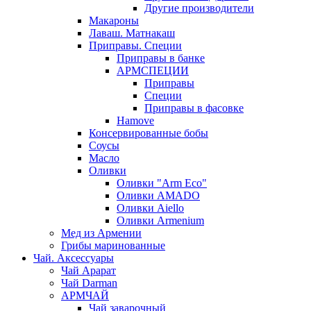
Другие производители
Макароны
Лаваш. Матнакаш
Приправы. Специи
Приправы в банке
АРМСПЕЦИИ
Приправы
Специи
Приправы в фасовке
Hamove
Консервированные бобы
Соусы
Масло
Оливки
Оливки "Arm Eco"
Оливки AMADO
Оливки Aiello
Оливки Armenium
Мед из Армении
Грибы маринованные
Чай. Аксессуары
Чай Арарат
Чай Darman
АРМЧАЙ
Чай заварочный