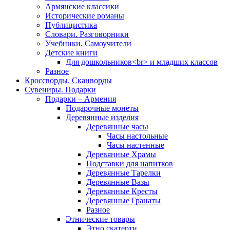
Армянские классики
Исторические романы
Публицистика
Словари. Разговорники
Учебники. Самоучители
Детские книги
Для дошкольников<br> и младших классов
Разное
Кроссворды. Сканворды
Сувениры. Подарки
Подарки – Армения
Подарочные монеты
Деревянные изделия
Деревянные часы
Часы настольные
Часы настенные
Деревянные Храмы
Подставки для напитков
Деревянные Тарелки
Деревянные Вазы
Деревянные Кресты
Деревянные Гранаты
Разное
Этнические товары
Этно скатерти