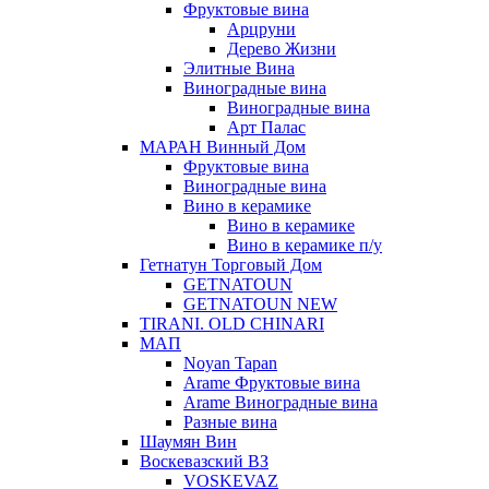
Фруктовые вина
Арцруни
Дерево Жизни
Элитные Вина
Виноградные вина
Виноградные вина
Арт Палас
МАРАН Винный Дом
Фруктовые вина
Виноградные вина
Вино в керамике
Вино в керамике
Вино в керамике п/у
Гетнатун Торговый Дом
GETNATOUN
GETNATOUN NEW
TIRANI. OLD CHINARI
МАП
Noyan Tapan
Arame Фруктовые вина
Arame Виноградные вина
Разные вина
Шаумян Вин
Воскевазский ВЗ
VOSKEVAZ