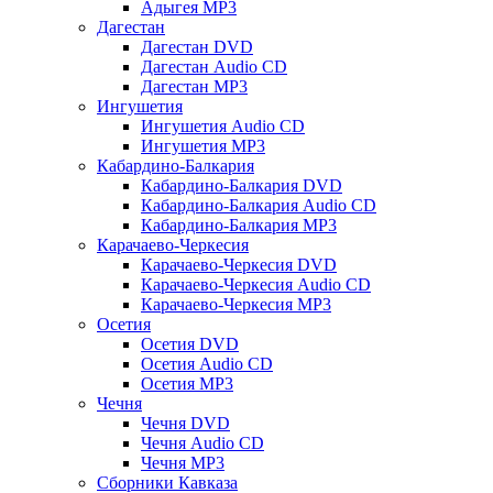
Адыгея MP3
Дагестан
Дагестан DVD
Дагестан Audio CD
Дагестан MP3
Ингушетия
Ингушетия Audio CD
Ингушетия MP3
Кабардино-Балкария
Кабардино-Балкария DVD
Кабардино-Балкария Audio CD
Кабардино-Балкария MP3
Карачаево-Черкесия
Карачаево-Черкесия DVD
Карачаево-Черкесия Audio CD
Карачаево-Черкесия MP3
Осетия
Осетия DVD
Осетия Audio CD
Осетия MP3
Чечня
Чечня DVD
Чечня Audio CD
Чечня MP3
Сборники Кавказа