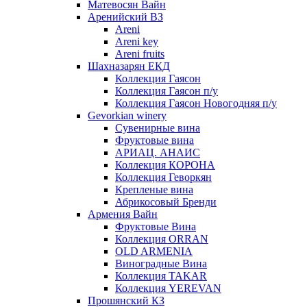
Матевосян Вайн
Аренийский ВЗ
Areni
Areni key
Areni fruits
Шахназарян ЕКД
Коллекция Гаясон
Коллекция Гаясон п/у
Коллекция Гаясон Новогодняя п/у
Gevorkian winery
Сувенирные вина
Фруктовые вина
АРИАЦ. АНАИС
Коллекция КОРОНА
Коллекция Геворкян
Крепленые вина
Абрикосовый Бренди
Армения Вайн
Фруктовые Вина
Коллекция ORRAN
OLD ARMENIA
Виноградные Вина
Коллекция TAKAR
Коллекция YEREVAN
Прошянский КЗ