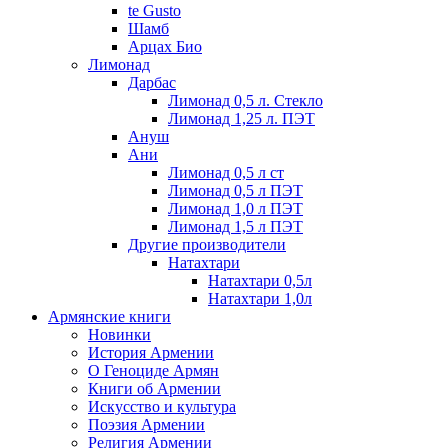
te Gusto
Шамб
Арцах Био
Лимонад
Дарбас
Лимонад 0,5 л. Стекло
Лимонад 1,25 л. ПЭТ
Ануш
Ани
Лимонад 0,5 л ст
Лимонад 0,5 л ПЭТ
Лимонад 1,0 л ПЭТ
Лимонад 1,5 л ПЭТ
Другие производители
Натахтари
Натахтари 0,5л
Натахтари 1,0л
Армянские книги
Новинки
История Армении
О Геноциде Армян
Книги об Армении
Иcкусство и культура
Поэзия Армении
Религия Армении