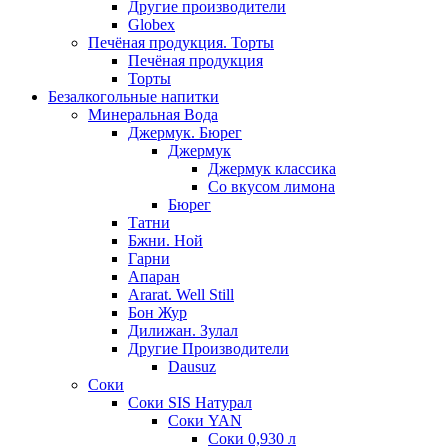
Другие производители
Globex
Печёная продукция. Торты
Печёная продукция
Торты
Безалкогольные напитки
Минеральная Вода
Джермук. Бюрег
Джермук
Джермук классика
Со вкусом лимона
Бюрег
Татни
Бжни. Ной
Гарни
Апаран
Ararat. Well Still
Бон Жур
Дилижан. Зулал
Другие Производители
Dausuz
Соки
Соки SIS Натурал
Соки YAN
Соки 0,930 л