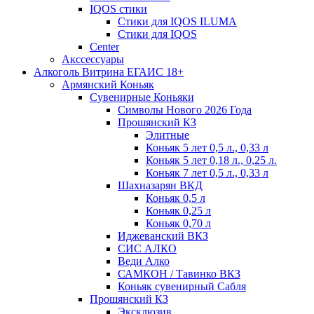
IQOS стики
Стики для IQOS ILUMA
Стики для IQOS
Сenter
Акссессуары
Алкоголь Витрина ЕГАИС 18+
Армянский Коньяк
Сувенирные Коньяки
Символы Нового 2026 Года
Прошянский КЗ
Элитные
Коньяк 5 лет 0,5 л., 0,33 л
Коньяк 5 лет 0,18 л., 0,25 л.
Коньяк 7 лет 0,5 л., 0,33 л
Шахназарян ВКД
Коньяк 0,5 л
Коньяк 0,25 л
Коньяк 0,70 л
Иджеванский ВКЗ
СИС АЛКО
Веди Алко
САМКОН / Тавинко ВКЗ
Коньяк сувенирный Сабля
Прошянский КЗ
Эксклюзив