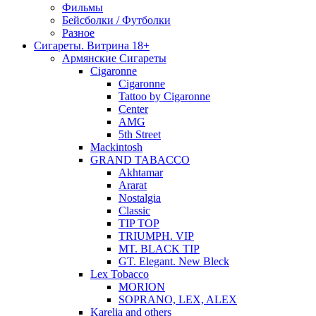
Фильмы
Бейсболки / Футболки
Разное
Сигареты. Витрина 18+
Армянские Сигареты
Cigaronne
Cigaronne
Tattoo by Cigaronne
Center
AMG
5th Street
Mackintosh
GRAND TABACCO
Akhtamar
Ararat
Nostalgia
Classic
TIP TOP
TRIUMPH. VIP
MT. BLACK TIP
GT. Elegant. New Bleck
Lex Tobacco
MORION
SOPRANO, LEX, ALEX
Karelia and others