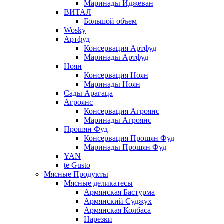
Маринады Иджеван
ВИТАЛ
Большой объем
Wosky
Артфуд
Консервация Артфуд
Маринады Артфуд
Ноян
Консервация Ноян
Маринады Ноян
Сады Арагаца
Агроянс
Консервация Агроянс
Маринады Агроянс
Прошян Фуд
Консервация Прошян Фуд
Маринады Прошян Фуд
YAN
te Gusto
Мясные Продукты
Мясные деликатесы
Армянская Бастурма
Армянский Суджух
Армянская Колбаса
Нарезки