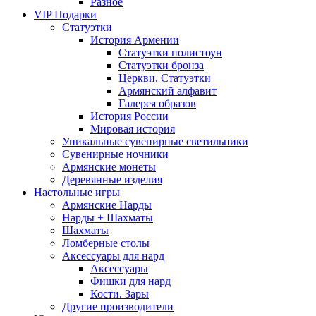
Разное
VIP Подарки
Статуэтки
История Армении
Статуэтки полистоун
Статуэтки бронза
Церкви. Статуэтки
Армянский алфавит
Галерея образов
История России
Мировая история
Уникальные сувенирные светильники
Сувенирные ночники
Армянские монеты
Деревянные изделия
Настольные игры
Армянские Нарды
Нарды + Шахматы
Шахматы
Ломберные столы
Аксессуары для нард
Аксессуары
Фишки для нард
Кости. Зары
Другие производители