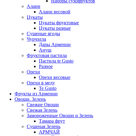
Наборы сухофруктов
Алани
Алани весовой
Цукаты
Цукаты фруктовые
Цукаты разные
Сушеные ягоды
Чурчхела
Дары Армении
Ануш
Фруктовая пастила
Пастила te Gusto
Разное
Орехи
Орехи весовые
Орехи в меду
Te Gusto
Фрукты из Армении
Овощи. Зелень
Свежие Овощи
Свежая Зелень
Замороженные Овощи и Зелень
Тамара фрут
Сушеная Зелень
АРМЧАЙ