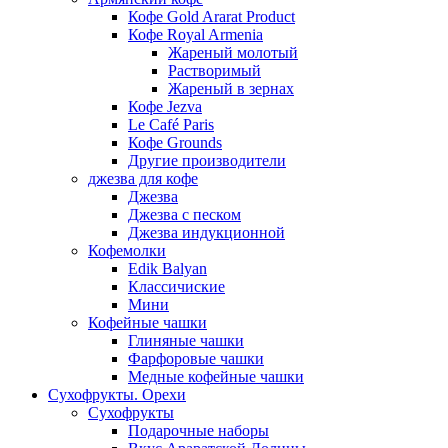
Кофе Gold Ararat Product
Кофе Royal Armenia
Жареный молотый
Растворимый
Жареный в зернах
Кофе Jezva
Le Café Paris
Кофе Grounds
Другие производители
джезва для кофе
Джезва
Джезва с песком
Джезва индукционной
Кофемолки
Edik Balyan
Классичиские
Мини
Кофейные чашки
Глиняные чашки
Фарфоровые чашки
Медные кофейные чашки
Сухофрукты. Орехи
Сухофрукты
Подарочные наборы