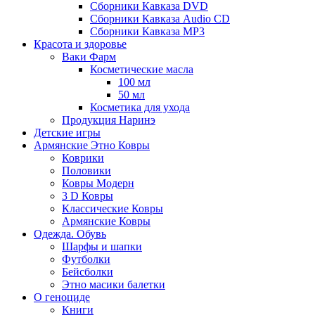
Сборники Кавказа DVD
Сборники Кавказа Audio CD
Сборники Кавказа MP3
Красота и здоровье
Ваки Фарм
Косметические масла
100 мл
50 мл
Косметика для ухода
Продукция Наринэ
Детские игры
Армянские Этно Ковры
Коврики
Половики
Ковры Модерн
3 D Ковры
Классические Ковры
Армянские Ковры
Одежда. Обувь
Шарфы и шапки
Футболки
Бейсболки
Этно масики балетки
О геноциде
Книги