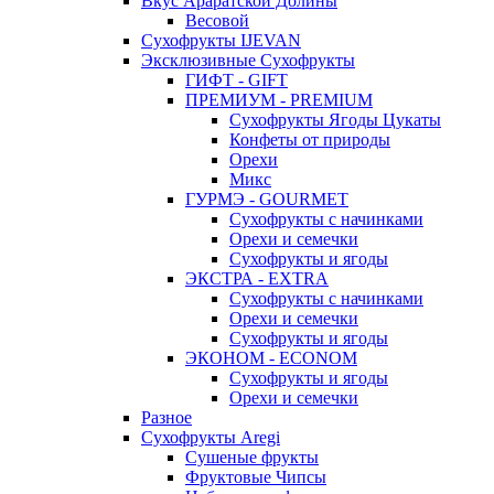
Вкус Араратской Долины
Весовой
Сухофрукты IJEVAN
Эксклюзивные Сухофрукты
ГИФТ - GIFT
ПРЕМИУМ - PREMIUM
Сухофрукты Ягоды Цукаты
Конфеты от природы
Орехи
Микс
ГУРМЭ - GOURMET
Сухофрукты с начинками
Орехи и семечки
Сухофрукты и ягоды
ЭКСТРА - EXTRA
Сухофрукты с начинками
Орехи и семечки
Сухофрукты и ягоды
ЭКОНОМ - ECONOM
Сухофрукты и ягоды
Орехи и семечки
Разное
Сухофрукты Aregi
Сушеные фрукты
Фруктовые Чипсы