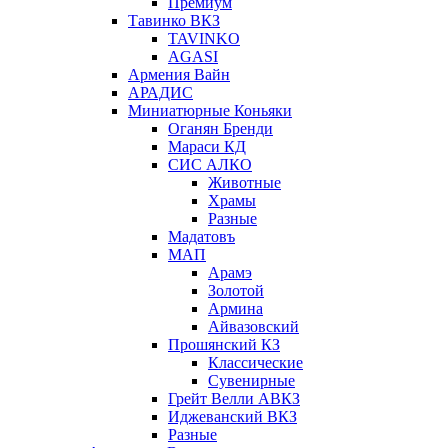
Премиум
Тавинко ВКЗ
TAVINKO
AGASI
Армения Вайн
АРАДИС
Миниатюрные Коньяки
Оганян Бренди
Мараси КД
СИС АЛКО
Животные
Храмы
Разные
Мадатовъ
МАП
Арамэ
Золотой
Армина
Айвазовский
Прошянский КЗ
Классические
Сувенирные
Грейт Велли АВКЗ
Иджеванский ВКЗ
Разные