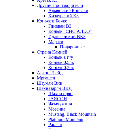
Арегак КЗ
Другие Производители
Армянские Коньяки
Кизлярский КЗ
Коньяк в Бочке
Гиневан ВЗ
Коньяк "СИС АЛКО"
Иджеванский ВКЗ
Мараси
Подарочные
Страна Камней
Коньяк в п/у
Коньяк 0,5 л.
Коньяк 0,2 л.
Аркон Трейд
Мргашен
Шаумян Вин
Шахназарян ВКД
Шахназарян
ГАЯСОН
Жемчужина
Мозаика
Mustang. Black Mountain
Platinum Mountain
Parakar