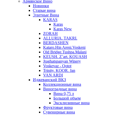
Армянское Вино
Новинки
Старые вина
Элитные Вина
KARAS
Karas
Karas New
ZORAH
ALLURIA. TAKRI.
BERDASHEN
Kataro.Hin Areni.Voskeni
Old Bridge.Tushpa.Malani
KEUSH. Z’art. KOUASH
Jraghatspanyan Winery
Voskevaz - Qotot
Trinity. KOOR. Jan
VAN ARDI
Иджеванский ВКЗ
Коллекционные вина
Виноградные вина
Вина 0,75 л
Большой объем
Эксклюзивные вина
Фруктовые вина
Cувенирные вина