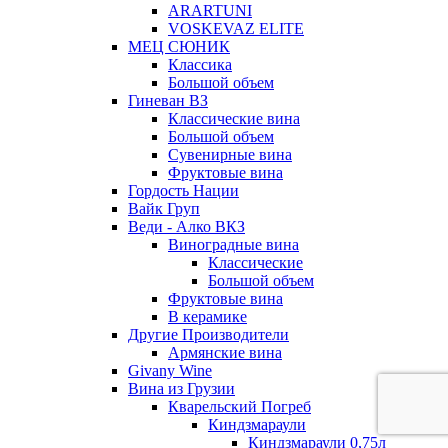
ARARTUNI
VOSKEVAZ ELITE
МЕЦ СЮНИК
Классика
Большой объем
Гиневан ВЗ
Классические вина
Большой объем
Сувенирные вина
Фруктовые вина
Гордость Нации
Вайк Груп
Веди - Алко ВКЗ
Виноградные вина
Классические
Большой объем
Фруктовые вина
В керамике
Другие Производители
Армянские вина
Givany Wine
Вина из Грузии
Кварельский Погреб
Киндзмараули
Киндзмараули 0,75л