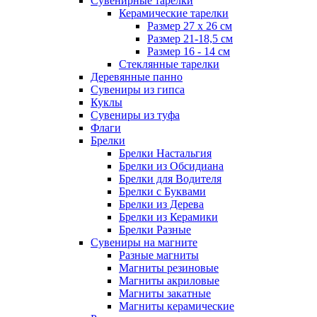
Сувенирные тарелки
Керамические тарелки
Размер 27 х 26 см
Размер 21-18,5 см
Размер 16 - 14 см
Стеклянные тарелки
Деревянные панно
Сувениры из гипса
Куклы
Сувениры из туфа
Флаги
Брелки
Брелки Настальгия
Брелки из Обсидиана
Брелки для Водителя
Брелки с Буквами
Брелки из Дерева
Брелки из Керамики
Брелки Разные
Сувениры на магните
Разные магниты
Магниты резиновые
Магниты акриловые
Магниты закатные
Магниты керамические