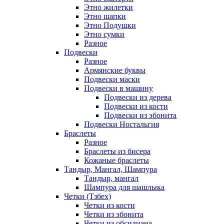
Этно жилетки
Этно шапки
Этно Подушки
Этно сумки
Разное
Подвески
Разное
Армянские буквы
Подвески маски
Подвески в машину
Подвески из дерева
Подвески из кости
Подвески из эбонита
Подвески Ностальгия
Браслеты
Разное
Браслеты из бисера
Кожаные браслеты
Тандыр, Мангал, Шампура
Тандыр, мангал
Шампура для шашлыка
Четки (Тзбех)
Четки из кости
Четки из эбонита
Четки из обсидиана