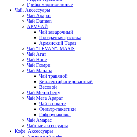
Грибы маринованные
Чай. Аксессуары
Чай Арарат
Чай Darman
АРМЧАЙ
Чай заварочный
Прозрачная фасовка
Армянский Тараз
Чай "IJEVAN". MASIS
Чай Агат
Чай Нане
Чай Гюмри
Чай Манана
Чай травяной
Био-сертифицированный
Весовой
Чай Meron berry
Чай Мега Арарат
Чай в пакете
Фильтр-пакетики
Гофроупаковка
Чай Амарас
Чайные аксессуары
Кофе. Аксессуары
Армянский кофе