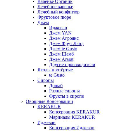
Варенье Органик
Лечебное варенье
Лечебный конфитюр
Фруктовое пюре
Джем
Иджеван
Джем YAN
Джем Агроянс
Джем Фрут Ланд
Джем te Gusto
Джем Шамб
Джем Ararat
Другие производители
Ягоды протёртые
te Gusto
Сиропы
Дошаб
Разные сиропы
Фрукты в сиропе
Овощные Консервации
KERAKUR
Консервация KERAKUR
Маринады KERAKUR
Иджеван
Консервация Иджеван