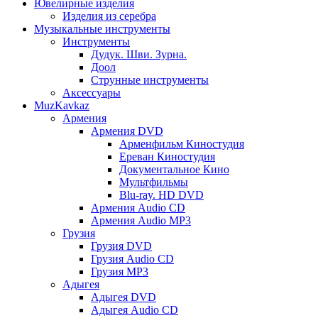
Ювелирные изделия
Изделия из серебра
Музыкальные инструменты
Инструменты
Дудук. Шви. Зурна.
Доол
Струнные инструменты
Аксессуары
MuzKavkaz
Армения
Армения DVD
Арменфильм Киностудия
Ереван Киностудия
Документальное Кино
Мультфильмы
Blu-ray. HD DVD
Армения Audio CD
Армения Audio MP3
Грузия
Грузия DVD
Грузия Audio CD
Грузия MP3
Адыгея
Адыгея DVD
Адыгея Audio CD