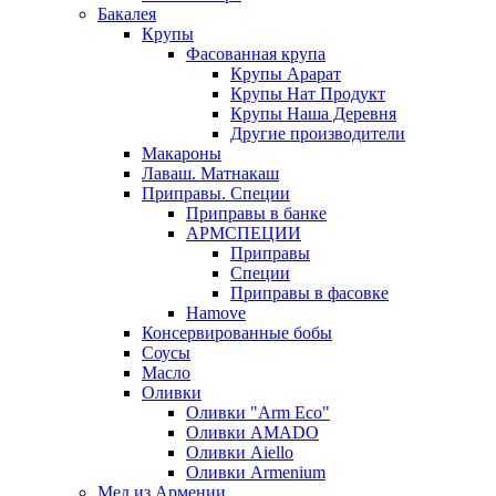
Бакалея
Крупы
Фасованная крупа
Крупы Арарат
Крупы Нат Продукт
Крупы Наша Деревня
Другие производители
Макароны
Лаваш. Матнакаш
Приправы. Специи
Приправы в банке
АРМСПЕЦИИ
Приправы
Специи
Приправы в фасовке
Hamove
Консервированные бобы
Соусы
Масло
Оливки
Оливки "Arm Eco"
Оливки AMADO
Оливки Aiello
Оливки Armenium
Мед из Армении