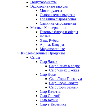
Полуфабрикаты
Эксклюзивные закуски
Мини-рулеты
Сыровяленая вырезка
Говядина сыровяленая
Свинина сыровяленая
Мясные Консервации
Готовые блюда и обеды
Долма
Хаш. Рубец
Ариса. Кавурма
Маринованные
Кисломолочные Продукты
Сыры
Сыр Чанах
Сыр Чанах в ведре
Сыр Чанах Экокат
Сыр Лори
Сыр Лори Премиум
Сыр Лори Экокат
Сыр Лори разный
Сыр Качотта
Сыр Овечий
Сыр Козий
Сыр в Керамике