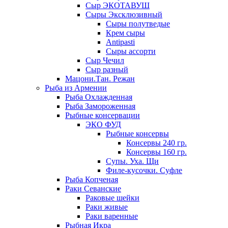
Сыр ЭКОТАВУШ
Сыры Эксклюзивный
Сыры полутведые
Крем сыры
Antipasti
Сыры ассорти
Сыр Чечил
Сыр разный
Мацони.Тан. Режан
Рыба из Армении
Рыба Охлажденная
Рыба Замороженная
Рыбные консервации
ЭКО ФУД
Рыбные консервы
Консервы 240 гр.
Консервы 160 гр.
Супы. Уха. Щи
Филе-кусочки. Суфле
Рыба Копченая
Раки Севанские
Раковые шейки
Раки живые
Раки варенные
Рыбная Икра