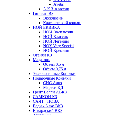
Avetis
А.К.З. классик
Гиневан ВЗ
Эксклюзив
Классический коньяк
НОЙ ЕКВВКА
НОЙ Эксклюзив
НОЙ Классик
НОЙ Легенды
NOY Very Speсial
НОЙ Кремлин
Оганян КЗ
Мадатовъ
Объем 0,5 л
Объем 0,75 л
Эксклюзивные Коньяки
Подарочные Коньяки
СИС Алко
Мараси КД
Грейт Велли АВКЗ
САМКОН КЗ
САЯТ - НОВА
Веди - Алко ВКЗ
Егвардский ВКЗ