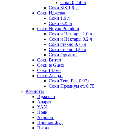
Соки 0,250 л
Соки SIS 1,6 л.
Соки Иджеван
Соки 1.0 л
Соки 0.25 л
Соки Noyan Premium
Соки и Нектары 1,0 л
Соки и Нектары 0,2 л
Соки стекло 0,75 л
Соки стекло 0,25 л
Соки Органик
Соки Витал
Соки te Gusto
Соки Шамб
Соки Арарат
Соки Tetra Pak 0,97л.
Соки Премиум ст. 0,75
Компоты
Иджеван
Арарат
YAN
Ноян
Агроянс
Прошян Фуд
Витал