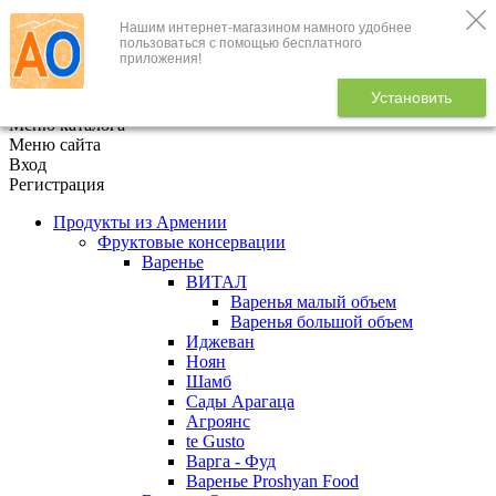
Нашим интернет-магазином намного удобнее
+7 (495) 646-888-1
пользоваться с помощью бесплатного
приложения!
В корзине
0
товаров
Установить
x
Меню каталога
Меню сайта
Вход
Регистрация
Продукты из Армении
Фруктовые консервации
Варенье
ВИТАЛ
Варенья малый объем
Варенья большой объем
Иджеван
Ноян
Шамб
Сады Арагаца
Агроянс
te Gusto
Варга - Фуд
Варенье Proshyan Food