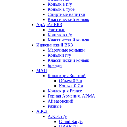
Коньяк в п/у
Коньяк в тубе
Спиртные напитки
Классический коньяк
АрАрАт ЕКЗ
Элитные
Коньяк в п/у
Классический коньяк
Иджеванский ВКЗ
Марочные коньяки
Коньяки п/у
Классический коньяк
Бренди
МАП
Коллекция Золотой
Объем 0,5 л
Коньяк 0,7 л
Коллекция France
Горная Армения. АРМА
Айвазовский
Разные
А.К.З.
А.К.З. п/у
Grand Sargis
URARTU