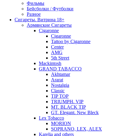
Фильмы
Бейсболки / Футболки
Разное
Сигареты. Витрина 18+
Армянские Сигареты
Cigaronne
Cigaronne
Tattoo by Cigaronne
Center
AMG
5th Street
Mackintosh
GRAND TABACCO
Akhtamar
Ararat
Nostalgia
Classic
TIP TOP
TRIUMPH. VIP
MT. BLACK TIP
GT. Elegant. New Bleck
Lex Tobacco
MORION
SOPRANO, LEX, ALEX
Karelia and others