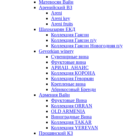
Матевосян Вайн
Аренийский ВЗ
Areni
Areni key
Areni fruits
Шахназарян ЕКД
Коллекция Гаясон
Коллекция Гаясон п/у
Коллекция Гаясон Новогодняя п/у
Gevorkian winery
Сувенирные вина
Фруктовые вина
АРИАЦ. АНАИС
Коллекция КОРОНА
Коллекция Геворкян
Крепленые вина
Абрикосовый Бренди
Армения Вайн
Фруктовые Вина
Коллекция ORRAN
OLD ARMENIA
Виноградные Вина
Коллекция TAKAR
Коллекция YEREVAN
Прошянский КЗ