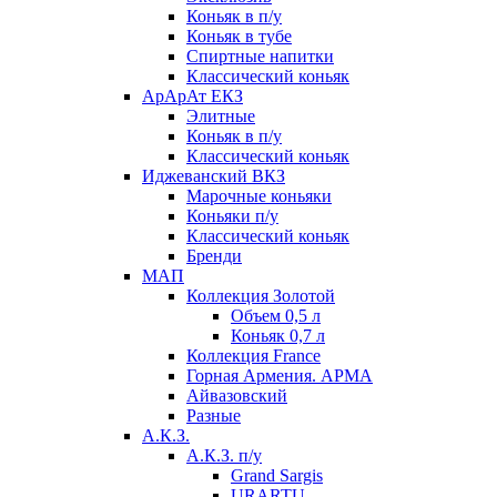
Коньяк в п/у
Коньяк в тубе
Спиртные напитки
Классический коньяк
АрАрАт ЕКЗ
Элитные
Коньяк в п/у
Классический коньяк
Иджеванский ВКЗ
Марочные коньяки
Коньяки п/у
Классический коньяк
Бренди
МАП
Коллекция Золотой
Объем 0,5 л
Коньяк 0,7 л
Коллекция France
Горная Армения. АРМА
Айвазовский
Разные
А.К.З.
А.К.З. п/у
Grand Sargis
URARTU