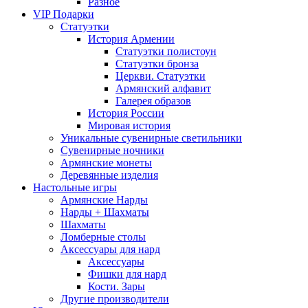
Разное
VIP Подарки
Статуэтки
История Армении
Статуэтки полистоун
Статуэтки бронза
Церкви. Статуэтки
Армянский алфавит
Галерея образов
История России
Мировая история
Уникальные сувенирные светильники
Сувенирные ночники
Армянские монеты
Деревянные изделия
Настольные игры
Армянские Нарды
Нарды + Шахматы
Шахматы
Ломберные столы
Аксессуары для нард
Аксессуары
Фишки для нард
Кости. Зары
Другие производители