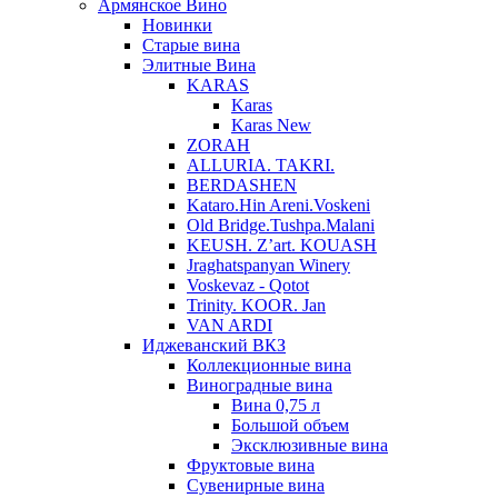
Армянское Вино
Новинки
Старые вина
Элитные Вина
KARAS
Karas
Karas New
ZORAH
ALLURIA. TAKRI.
BERDASHEN
Kataro.Hin Areni.Voskeni
Old Bridge.Tushpa.Malani
KEUSH. Z’art. KOUASH
Jraghatspanyan Winery
Voskevaz - Qotot
Trinity. KOOR. Jan
VAN ARDI
Иджеванский ВКЗ
Коллекционные вина
Виноградные вина
Вина 0,75 л
Большой объем
Эксклюзивные вина
Фруктовые вина
Cувенирные вина