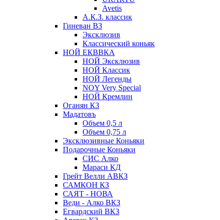
Avetis
А.К.З. классик
Гиневан ВЗ
Эксклюзив
Классический коньяк
НОЙ ЕКВВКА
НОЙ Эксклюзив
НОЙ Классик
НОЙ Легенды
NOY Very Speсial
НОЙ Кремлин
Оганян КЗ
Мадатовъ
Объем 0,5 л
Объем 0,75 л
Эксклюзивные Коньяки
Подарочные Коньяки
СИС Алко
Мараси КД
Грейт Велли АВКЗ
САМКОН КЗ
САЯТ - НОВА
Веди - Алко ВКЗ
Егвардский ВКЗ