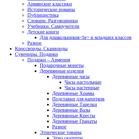
Армянские классики
Исторические романы
Публицистика
Словари. Разговорники
Учебники. Самоучители
Детские книги
Для дошкольников<br> и младших классов
Разное
Кроссворды. Сканворды
Сувениры. Подарки
Подарки – Армения
Подарочные монеты
Деревянные изделия
Деревянные часы
Часы настольные
Часы настенные
Деревянные Храмы
Подставки для напитков
Деревянные Тарелки
Деревянные Вазы
Деревянные Кресты
Деревянные Гранаты
Разное
Этнические товары
Этно скатерти