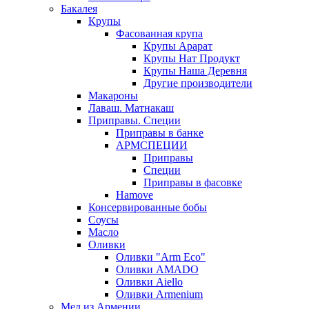
Бакалея
Крупы
Фасованная крупа
Крупы Арарат
Крупы Нат Продукт
Крупы Наша Деревня
Другие производители
Макароны
Лаваш. Матнакаш
Приправы. Специи
Приправы в банке
АРМСПЕЦИИ
Приправы
Специи
Приправы в фасовке
Hamove
Консервированные бобы
Соусы
Масло
Оливки
Оливки "Arm Eco"
Оливки AMADO
Оливки Aiello
Оливки Armenium
Мед из Армении