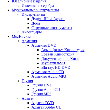
Ювелирные изделия
Изделия из серебра
Музыкальные инструменты
Инструменты
Дудук. Шви. Зурна.
Доол
Струнные инструменты
Аксессуары
MuzKavkaz
Армения
Армения DVD
Арменфильм Киностудия
Ереван Киностудия
Документальное Кино
Мультфильмы
Blu-ray. HD DVD
Армения Audio CD
Армения Audio MP3
Грузия
Грузия DVD
Грузия Audio CD
Грузия MP3
Адыгея
Адыгея DVD
Адыгея Audio CD