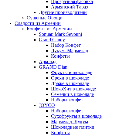
Прозрачная фасовка
Армянский Тараз
Другие производители
Сушеные Овощи
Сладости из Армении
Конфеты из Армении
Sonuar. Mark Sevouni
Grand Candy
Набор Конфет
Лукум. Мармелад
Конфеты
Арколад
GRAND Dian
Фрукты в шоколаде
Орехи в шоколаде
Драже в шоколаде
ШокоХит в шоколаде
Семечки в шоколаде
Наборы конфет
JOYCO
Наборы конфет
Сухофрукты в шоколаде
Мармелад. Лукум
Шоколадные плитки
Конфеты