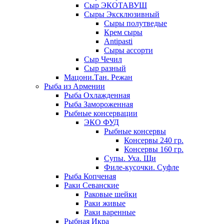
Сыр ЭКОТАВУШ
Сыры Эксклюзивный
Сыры полутведые
Крем сыры
Antipasti
Сыры ассорти
Сыр Чечил
Сыр разный
Мацони.Тан. Режан
Рыба из Армении
Рыба Охлажденная
Рыба Замороженная
Рыбные консервации
ЭКО ФУД
Рыбные консервы
Консервы 240 гр.
Консервы 160 гр.
Супы. Уха. Щи
Филе-кусочки. Суфле
Рыба Копченая
Раки Севанские
Раковые шейки
Раки живые
Раки варенные
Рыбная Икра