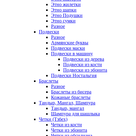
Этно жилетки
Этно шапки
Этно Подушки
Этно сумки
Разное
Подвески
Разное
Армянские буквы
Подвески маски
Подвески в машину
Подвески из дерева
Подвески из кости
Подвески из эбонита
Подвески Ностальгия
Браслеты
Разное
Браслеты из бисера
Кожаные браслеты
Тандыр, Мангал, Шампура
Тандыр, мангал
Шампура для шашлыка
Четки (Тзбех)
Четки из кости
Четки из эбонита
Четки из обсидиана