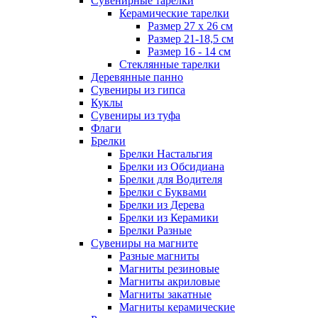
Сувенирные тарелки
Керамические тарелки
Размер 27 х 26 см
Размер 21-18,5 см
Размер 16 - 14 см
Стеклянные тарелки
Деревянные панно
Сувениры из гипса
Куклы
Сувениры из туфа
Флаги
Брелки
Брелки Настальгия
Брелки из Обсидиана
Брелки для Водителя
Брелки с Буквами
Брелки из Дерева
Брелки из Керамики
Брелки Разные
Сувениры на магните
Разные магниты
Магниты резиновые
Магниты акриловые
Магниты закатные
Магниты керамические