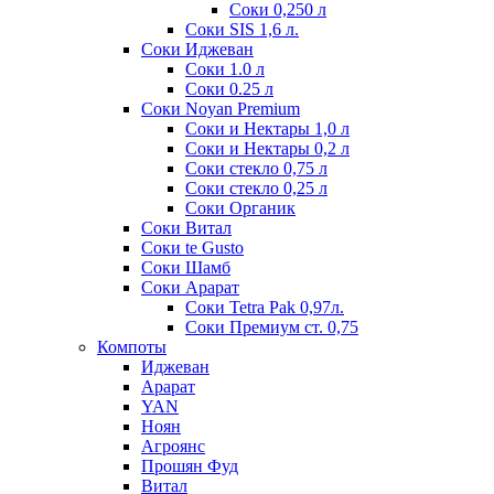
Соки 0,250 л
Соки SIS 1,6 л.
Соки Иджеван
Соки 1.0 л
Соки 0.25 л
Соки Noyan Premium
Соки и Нектары 1,0 л
Соки и Нектары 0,2 л
Соки стекло 0,75 л
Соки стекло 0,25 л
Соки Органик
Соки Витал
Соки te Gusto
Соки Шамб
Соки Арарат
Соки Tetra Pak 0,97л.
Соки Премиум ст. 0,75
Компоты
Иджеван
Арарат
YAN
Ноян
Агроянс
Прошян Фуд
Витал