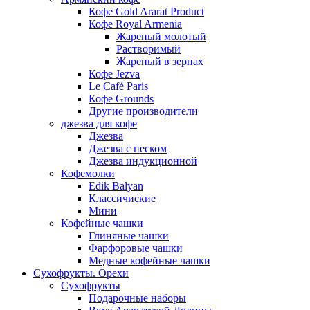
Кофе Gold Ararat Product
Кофе Royal Armenia
Жареный молотый
Растворимый
Жареный в зернах
Кофе Jezva
Le Café Paris
Кофе Grounds
Другие производители
джезва для кофе
Джезва
Джезва с песком
Джезва индукционной
Кофемолки
Edik Balyan
Классичиские
Мини
Кофейные чашки
Глиняные чашки
Фарфоровые чашки
Медные кофейные чашки
Сухофрукты. Орехи
Сухофрукты
Подарочные наборы