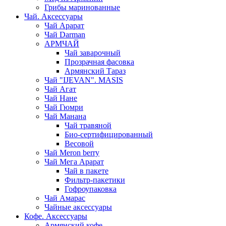
Грибы маринованные
Чай. Аксессуары
Чай Арарат
Чай Darman
АРМЧАЙ
Чай заварочный
Прозрачная фасовка
Армянский Тараз
Чай "IJEVAN". MASIS
Чай Агат
Чай Нане
Чай Гюмри
Чай Манана
Чай травяной
Био-сертифицированный
Весовой
Чай Meron berry
Чай Мега Арарат
Чай в пакете
Фильтр-пакетики
Гофроупаковка
Чай Амарас
Чайные аксессуары
Кофе. Аксессуары
Армянский кофе