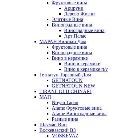
Фруктовые вина
Арцруни
Дерево Жизни
Элитные Вина
Виноградные вина
Виноградные вина
Арт Палас
МАРАН Винный Дом
Фруктовые вина
Виноградные вина
Вино в керамике
Вино в керамике
Вино в керамике п/у
Гетнатун Торговый Дом
GETNATOUN
GETNATOUN NEW
TIRANI. OLD CHINARI
МАП
Noyan Tapan
Arame Фруктовые вина
Arame Виноградные вина
Разные вина
Шаумян Вин
Воскевазский ВЗ
VOSKEVAZ