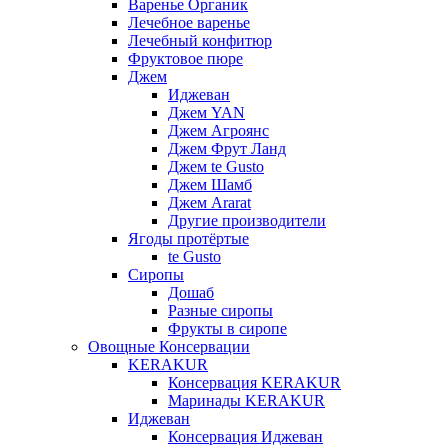
Варенье Органик
Лечебное варенье
Лечебный конфитюр
Фруктовое пюре
Джем
Иджеван
Джем YAN
Джем Агроянс
Джем Фрут Ланд
Джем te Gusto
Джем Шамб
Джем Ararat
Другие производители
Ягоды протёртые
te Gusto
Сиропы
Дошаб
Разные сиропы
Фрукты в сиропе
Овощные Консервации
KERAKUR
Консервация KERAKUR
Маринады KERAKUR
Иджеван
Консервация Иджеван