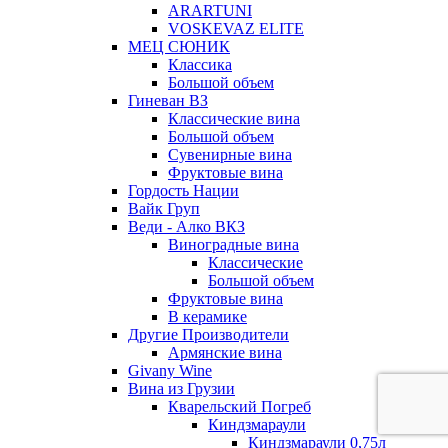
ARARTUNI
VOSKEVAZ ELITE
МЕЦ СЮНИК
Классика
Большой объем
Гиневан ВЗ
Классические вина
Большой объем
Сувенирные вина
Фруктовые вина
Гордость Нации
Вайк Груп
Веди - Алко ВКЗ
Виноградные вина
Классические
Большой объем
Фруктовые вина
В керамике
Другие Производители
Армянские вина
Givany Wine
Вина из Грузии
Кварельский Погреб
Киндзмараули
Киндзмараули 0,75л