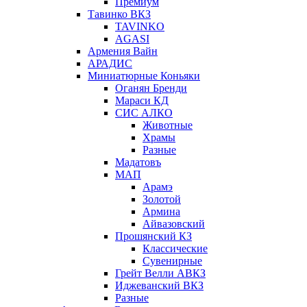
Премиум
Тавинко ВКЗ
TAVINKO
AGASI
Армения Вайн
АРАДИС
Миниатюрные Коньяки
Оганян Бренди
Мараси КД
СИС АЛКО
Животные
Храмы
Разные
Мадатовъ
МАП
Арамэ
Золотой
Армина
Айвазовский
Прошянский КЗ
Классические
Сувенирные
Грейт Велли АВКЗ
Иджеванский ВКЗ
Разные