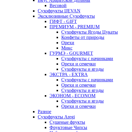
Вкус Араратской Долины
Весовой
Сухофрукты IJEVAN
Эксклюзивные Сухофрукты
ГИФТ - GIFT
ПРЕМИУМ - PREMIUM
Сухофрукты Ягоды Цукаты
Конфеты от природы
Орехи
Микс
ГУРМЭ - GOURMET
Сухофрукты с начинками
Орехи и семечки
Сухофрукты и ягоды
ЭКСТРА - EXTRA
Сухофрукты с начинками
Орехи и семечки
Сухофрукты и ягоды
ЭКОНОМ - ECONOM
Сухофрукты и ягоды
Орехи и семечки
Разное
Сухофрукты Aregi
Сушеные фрукты
Фруктовые Чипсы