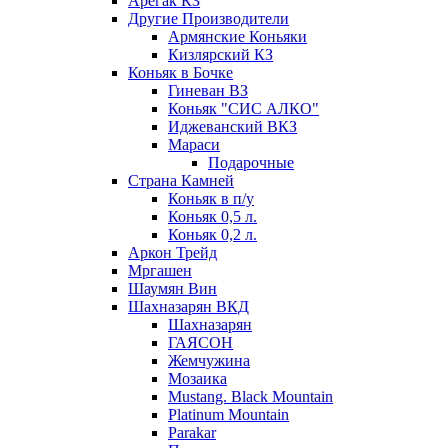
Арегак КЗ
Другие Производители
Армянские Коньяки
Кизлярский КЗ
Коньяк в Бочке
Гиневан ВЗ
Коньяк "СИС АЛКО"
Иджеванский ВКЗ
Мараси
Подарочные
Страна Камней
Коньяк в п/у
Коньяк 0,5 л.
Коньяк 0,2 л.
Аркон Трейд
Мргашен
Шаумян Вин
Шахназарян ВКД
Шахназарян
ГАЯСОН
Жемчужина
Мозаика
Mustang. Black Mountain
Platinum Mountain
Parakar