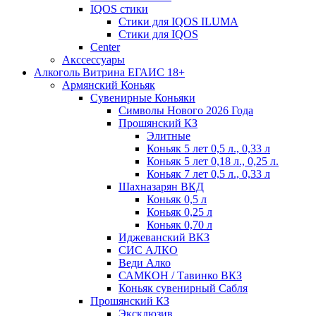
IQOS стики
Стики для IQOS ILUMA
Стики для IQOS
Сenter
Акссессуары
Алкоголь Витрина ЕГАИС 18+
Армянский Коньяк
Сувенирные Коньяки
Символы Нового 2026 Года
Прошянский КЗ
Элитные
Коньяк 5 лет 0,5 л., 0,33 л
Коньяк 5 лет 0,18 л., 0,25 л.
Коньяк 7 лет 0,5 л., 0,33 л
Шахназарян ВКД
Коньяк 0,5 л
Коньяк 0,25 л
Коньяк 0,70 л
Иджеванский ВКЗ
СИС АЛКО
Веди Алко
САМКОН / Тавинко ВКЗ
Коньяк сувенирный Сабля
Прошянский КЗ
Эксклюзив