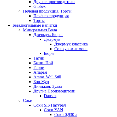
Другие производители
Globex
Печёная продукция. Торты
Печёная продукция
Торты
Безалкогольные напитки
Минеральная Вода
Джермук. Бюрег
Джермук
Джермук классика
Со вкусом лимона
Бюрег
Татни
Бжни. Ной
Гарни
Апаран
Ararat. Well Still
Бон Жур
Дилижан. Зулал
Другие Производители
Dausuz
Соки
Соки SIS Натурал
Соки YAN
Соки 0,930 л