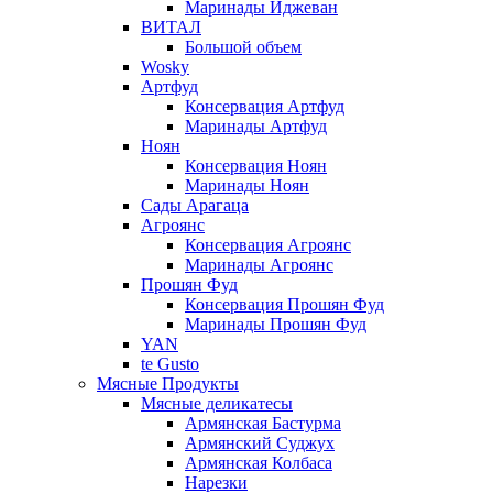
Маринады Иджеван
ВИТАЛ
Большой объем
Wosky
Артфуд
Консервация Артфуд
Маринады Артфуд
Ноян
Консервация Ноян
Маринады Ноян
Сады Арагаца
Агроянс
Консервация Агроянс
Маринады Агроянс
Прошян Фуд
Консервация Прошян Фуд
Маринады Прошян Фуд
YAN
te Gusto
Мясные Продукты
Мясные деликатесы
Армянская Бастурма
Армянский Суджух
Армянская Колбаса
Нарезки