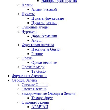
Наборы сухофруктов
Алани
Алани весовой
Цукаты
Цукаты фруктовые
Цукаты разные
Сушеные ягоды
Чурчхела
Дары Армении
Ануш
Фруктовая пастила
Пастила te Gusto
Разное
Орехи
Орехи весовые
Орехи в меду
Te Gusto
Фрукты из Армении
Овощи. Зелень
Свежие Овощи
Свежая Зелень
Замороженные Овощи и Зелень
Тамара фрут
Сушеная Зелень
АРМЧАЙ