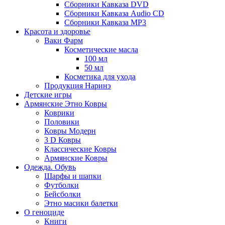
Сборники Кавказа DVD
Сборники Кавказа Audio CD
Сборники Кавказа MP3
Красота и здоровье
Ваки Фарм
Косметические масла
100 мл
50 мл
Косметика для ухода
Продукция Наринэ
Детские игры
Армянские Этно Ковры
Коврики
Половики
Ковры Модерн
3 D Ковры
Классические Ковры
Армянские Ковры
Одежда. Обувь
Шарфы и шапки
Футболки
Бейсболки
Этно масики балетки
О геноциде
Книги