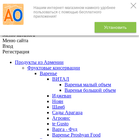
Нашим интернет-магазином намного удобнее
+7 (495) 646-888-1
пользоваться с помощью бесплатного
приложения!
В корзине
0
товаров
Установить
x
Меню каталога
Меню сайта
Вход
Регистрация
Продукты из Армении
Фруктовые консервации
Варенье
ВИТАЛ
Варенья малый объем
Варенья большой объем
Иджеван
Ноян
Шамб
Сады Арагаца
Агроянс
te Gusto
Варга - Фуд
Варенье Proshyan Food