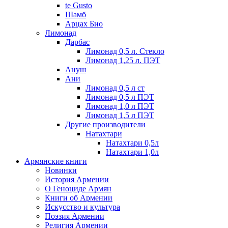
te Gusto
Шамб
Арцах Био
Лимонад
Дарбас
Лимонад 0,5 л. Стекло
Лимонад 1,25 л. ПЭТ
Ануш
Ани
Лимонад 0,5 л ст
Лимонад 0,5 л ПЭТ
Лимонад 1,0 л ПЭТ
Лимонад 1,5 л ПЭТ
Другие производители
Натахтари
Натахтари 0,5л
Натахтари 1,0л
Армянские книги
Новинки
История Армении
О Геноциде Армян
Книги об Армении
Иcкусство и культура
Поэзия Армении
Религия Армении