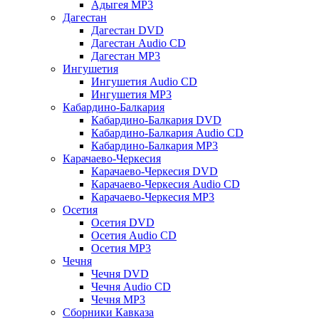
Адыгея MP3
Дагестан
Дагестан DVD
Дагестан Audio CD
Дагестан MP3
Ингушетия
Ингушетия Audio CD
Ингушетия MP3
Кабардино-Балкария
Кабардино-Балкария DVD
Кабардино-Балкария Audio CD
Кабардино-Балкария MP3
Карачаево-Черкесия
Карачаево-Черкесия DVD
Карачаево-Черкесия Audio CD
Карачаево-Черкесия MP3
Осетия
Осетия DVD
Осетия Audio CD
Осетия MP3
Чечня
Чечня DVD
Чечня Audio CD
Чечня MP3
Сборники Кавказа