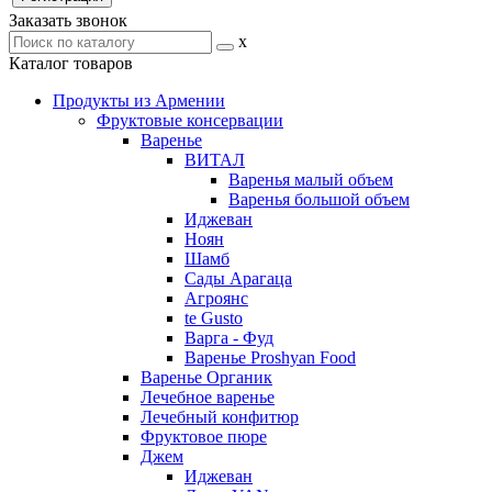
Заказать звонок
x
Каталог товаров
Продукты из Армении
Фруктовые консервации
Варенье
ВИТАЛ
Варенья малый объем
Варенья большой объем
Иджеван
Ноян
Шамб
Сады Арагаца
Агроянс
te Gusto
Варга - Фуд
Варенье Proshyan Food
Варенье Органик
Лечебное варенье
Лечебный конфитюр
Фруктовое пюре
Джем
Иджеван