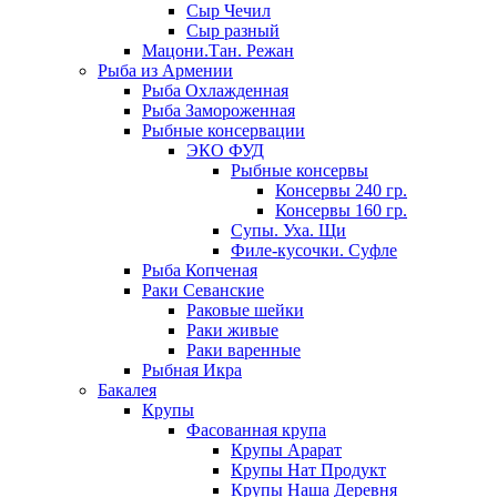
Сыр Чечил
Сыр разный
Мацони.Тан. Режан
Рыба из Армении
Рыба Охлажденная
Рыба Замороженная
Рыбные консервации
ЭКО ФУД
Рыбные консервы
Консервы 240 гр.
Консервы 160 гр.
Супы. Уха. Щи
Филе-кусочки. Суфле
Рыба Копченая
Раки Севанские
Раковые шейки
Раки живые
Раки варенные
Рыбная Икра
Бакалея
Крупы
Фасованная крупа
Крупы Арарат
Крупы Нат Продукт
Крупы Наша Деревня