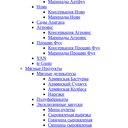
Маринады Артфуд
Ноян
Консервация Ноян
Маринады Ноян
Сады Арагаца
Агроянс
Консервация Агроянс
Маринады Агроянс
Прошян Фуд
Консервация Прошян Фуд
Маринады Прошян Фуд
YAN
te Gusto
Мясные Продукты
Мясные деликатесы
Армянская Бастурма
Армянский Суджух
Армянская Колбаса
Нарезки
Полуфабрикаты
Эксклюзивные закуски
Мини-рулеты
Сыровяленая вырезка
Говядина сыровяленая
Свинина сыровяленая