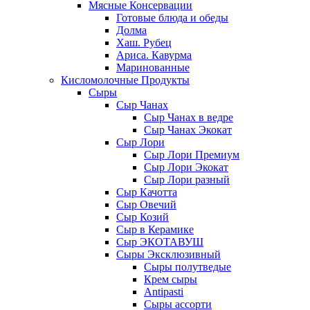
Мясные Консервации
Готовые блюда и обеды
Долма
Хаш. Рубец
Ариса. Кавурма
Маринованные
Кисломолочные Продукты
Сыры
Сыр Чанах
Сыр Чанах в ведре
Сыр Чанах Экокат
Сыр Лори
Сыр Лори Премиум
Сыр Лори Экокат
Сыр Лори разный
Сыр Качотта
Сыр Овечий
Сыр Козий
Сыр в Керамике
Сыр ЭКОТАВУШ
Сыры Эксклюзивный
Сыры полутведые
Крем сыры
Antipasti
Сыры ассорти