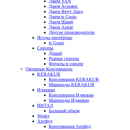
Джем YAN
Джем Агроянс
Джем Фрут Ланд
Джем te Gusto
Джем Шамб
Джем Ararat
Другие производители
Ягоды протёртые
te Gusto
Сиропы
Дошаб
Разные сиропы
Фрукты в сиропе
Овощные Консервации
KERAKUR
Консервация KERAKUR
Маринады KERAKUR
Иджеван
Консервация Иджеван
Маринады Иджеван
ВИТАЛ
Большой объем
Wosky
Артфуд
Консервация Артфуд