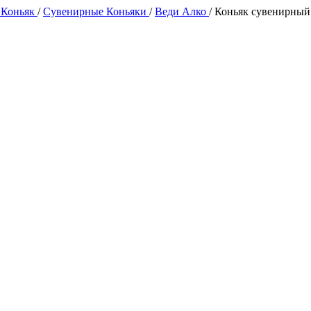
 Коньяк
/
Сувенирные Коньяки
/
Веди Алко
/
Коньяк сувенирный 