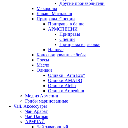
Другие производители
Макароны
Лаваш. Матнакаш
Приправы. Специи
Приправы в банке
АРМСПЕЦИИ
Приправы
Специи
Приправы в фасовке
Hamove
Консервированные бобы
Соусы
Масло
Оливки
Оливки "Arm Eco"
Оливки AMADO
Оливки Aiello
Оливки Armenium
Мед из Армении
Грибы маринованные
Чай. Аксессуары
Чай Арарат
Чай Darman
АРМЧАЙ
Чай заварочный