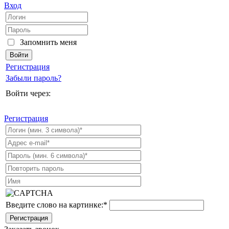
Вход
Запомнить меня
Регистрация
Забыли пароль?
Войти через:
Регистрация
Введите слово на картинке:
*