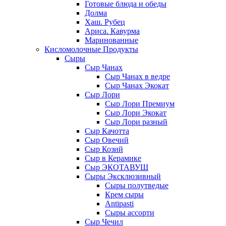
Готовые блюда и обеды
Долма
Хаш. Рубец
Ариса. Кавурма
Маринованные
Кисломолочные Продукты
Сыры
Сыр Чанах
Сыр Чанах в ведре
Сыр Чанах Экокат
Сыр Лори
Сыр Лори Премиум
Сыр Лори Экокат
Сыр Лори разный
Сыр Качотта
Сыр Овечий
Сыр Козий
Сыр в Керамике
Сыр ЭКОТАВУШ
Сыры Эксклюзивный
Сыры полутведые
Крем сыры
Antipasti
Сыры ассорти
Сыр Чечил