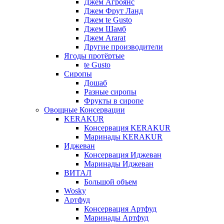
Джем Агроянс
Джем Фрут Ланд
Джем te Gusto
Джем Шамб
Джем Ararat
Другие производители
Ягоды протёртые
te Gusto
Сиропы
Дошаб
Разные сиропы
Фрукты в сиропе
Овощные Консервации
KERAKUR
Консервация KERAKUR
Маринады KERAKUR
Иджеван
Консервация Иджеван
Маринады Иджеван
ВИТАЛ
Большой объем
Wosky
Артфуд
Консервация Артфуд
Маринады Артфуд