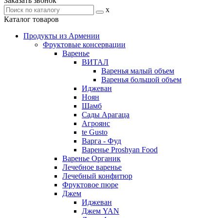
Заказать звонок
x
Каталог товаров
Продукты из Армении
Фруктовые консервации
Варенье
ВИТАЛ
Варенья малый объем
Варенья большой объем
Иджеван
Ноян
Шамб
Сады Арагаца
Агроянс
te Gusto
Варга - Фуд
Варенье Proshyan Food
Варенье Органик
Лечебное варенье
Лечебный конфитюр
Фруктовое пюре
Джем
Иджеван
Джем YAN