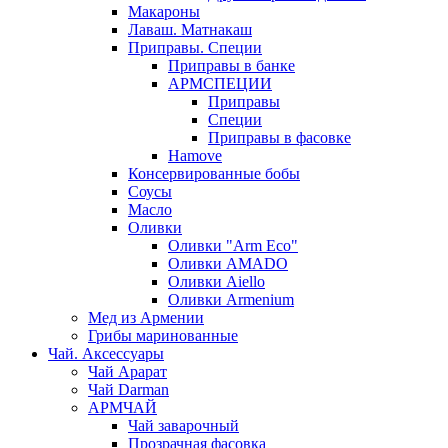
Макароны
Лаваш. Матнакаш
Приправы. Специи
Приправы в банке
АРМСПЕЦИИ
Приправы
Специи
Приправы в фасовке
Hamove
Консервированные бобы
Соусы
Масло
Оливки
Оливки "Arm Eco"
Оливки AMADO
Оливки Aiello
Оливки Armenium
Мед из Армении
Грибы маринованные
Чай. Аксессуары
Чай Арарат
Чай Darman
АРМЧАЙ
Чай заварочный
Прозрачная фасовка