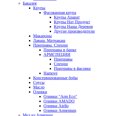
Бакалея
Крупы
Фасованная крупа
Крупы Арарат
Крупы Нат Продукт
Крупы Наша Деревня
Другие производители
Макароны
Лаваш. Матнакаш
Приправы. Специи
Приправы в банке
АРМСПЕЦИИ
Приправы
Специи
Приправы в фасовке
Hamove
Консервированные бобы
Соусы
Масло
Оливки
Оливки "Arm Eco"
Оливки AMADO
Оливки Aiello
Оливки Armenium
Мед из Армении