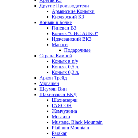
Арегак КЗ
Другие Производители
Армянские Коньяки
Кизлярский КЗ
Коньяк в Бочке
Гиневан ВЗ
Коньяк "СИС АЛКО"
Иджеванский ВКЗ
Мараси
Подарочные
Страна Камней
Коньяк в п/у
Коньяк 0,5 л.
Коньяк 0,2 л.
Аркон Трейд
Мргашен
Шаумян Вин
Шахназарян ВКД
Шахназарян
ГАЯСОН
Жемчужина
Мозаика
Mustang. Black Mountain
Platinum Mountain
Parakar