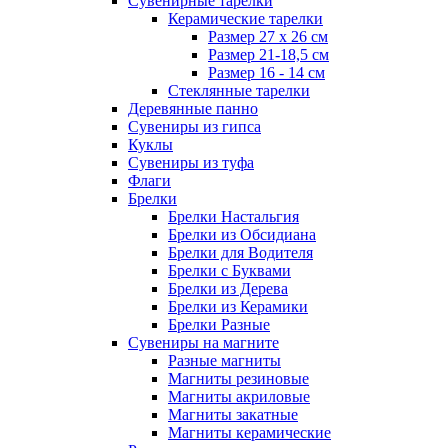
Сувенирные тарелки
Керамические тарелки
Размер 27 х 26 см
Размер 21-18,5 см
Размер 16 - 14 см
Стеклянные тарелки
Деревянные панно
Сувениры из гипса
Куклы
Сувениры из туфа
Флаги
Брелки
Брелки Настальгия
Брелки из Обсидиана
Брелки для Водителя
Брелки с Буквами
Брелки из Дерева
Брелки из Керамики
Брелки Разные
Сувениры на магните
Разные магниты
Магниты резиновые
Магниты акриловые
Магниты закатные
Магниты керамические