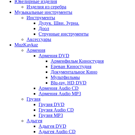
Ювелирные изделия
Изделия из серебра
Музыкальные инструменты
Инструменты
Дудук. Шви. Зурна.
Доол
Струнные инструменты
Аксессуары
MuzKavkaz
Армения
Армения DVD
Арменфильм Киностудия
Ереван Киностудия
Документальное Кино
Мультфильмы
Blu-ray. HD DVD
Армения Audio CD
Армения Audio MP3
Грузия
Грузия DVD
Грузия Audio CD
Грузия MP3
Адыгея
Адыгея DVD
Адыгея Audio CD