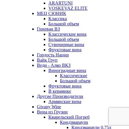
ARARTUNI
VOSKEVAZ ELITE
МЕЦ СЮНИК
Классика
Большой объем
Гиневан ВЗ
Классические вина
Большой объем
Сувенирные вина
Фруктовые вина
Гордость Нации
Вайк Груп
Веди - Алко ВКЗ
Виноградные вина
Классические
Большой объем
Фруктовые вина
В керамике
Другие Производители
Армянские вина
Givany Wine
Вина из Грузии
Кварельский Погреб
Киндзмараули
Киндзмараули 0,75л