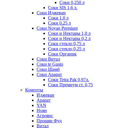
Соки 0,250 л
Соки SIS 1,6 л.
Соки Иджеван
Соки 1.0 л
Соки 0.25 л
Соки Noyan Premium
Соки и Нектары 1,0 л
Соки и Нектары 0,2 л
Соки стекло 0,75 л
Соки стекло 0,25 л
Соки Органик
Соки Витал
Соки te Gusto
Соки Шамб
Соки Арарат
Соки Tetra Pak 0,97л.
Соки Премиум ст. 0,75
Компоты
Иджеван
Арарат
YAN
Ноян
Агроянс
Прошян Фуд
Витал