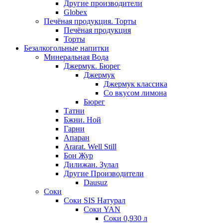
Другие производители
Globex
Печёная продукция. Торты
Печёная продукция
Торты
Безалкогольные напитки
Минеральная Вода
Джермук. Бюрег
Джермук
Джермук классика
Со вкусом лимона
Бюрег
Татни
Бжни. Ной
Гарни
Апаран
Ararat. Well Still
Бон Жур
Дилижан. Зулал
Другие Производители
Dausuz
Соки
Соки SIS Натурал
Соки YAN
Соки 0,930 л