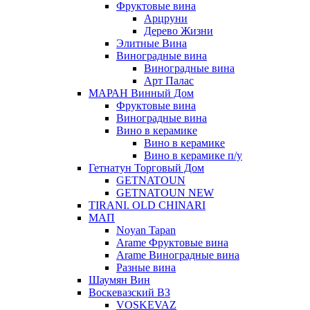
Фруктовые вина
Арцруни
Дерево Жизни
Элитные Вина
Виноградные вина
Виноградные вина
Арт Палас
МАРАН Винный Дом
Фруктовые вина
Виноградные вина
Вино в керамике
Вино в керамике
Вино в керамике п/у
Гетнатун Торговый Дом
GETNATOUN
GETNATOUN NEW
TIRANI. OLD CHINARI
МАП
Noyan Tapan
Arame Фруктовые вина
Arame Виноградные вина
Разные вина
Шаумян Вин
Воскевазский ВЗ
VOSKEVAZ