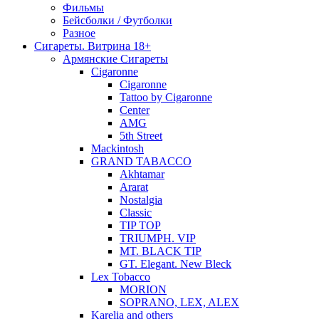
Фильмы
Бейсболки / Футболки
Разное
Сигареты. Витрина 18+
Армянские Сигареты
Cigaronne
Cigaronne
Tattoo by Cigaronne
Center
AMG
5th Street
Mackintosh
GRAND TABACCO
Akhtamar
Ararat
Nostalgia
Classic
TIP TOP
TRIUMPH. VIP
MT. BLACK TIP
GT. Elegant. New Bleck
Lex Tobacco
MORION
SOPRANO, LEX, ALEX
Karelia and others