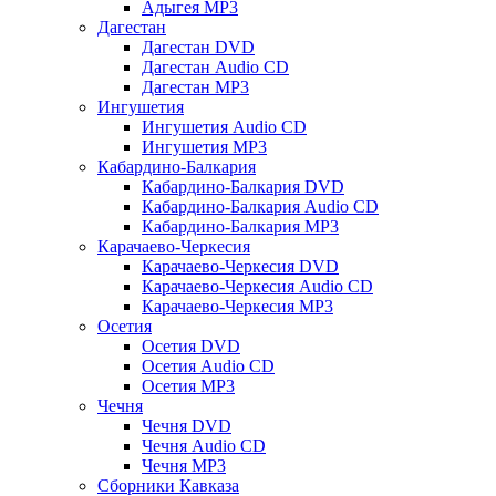
Адыгея MP3
Дагестан
Дагестан DVD
Дагестан Audio CD
Дагестан MP3
Ингушетия
Ингушетия Audio CD
Ингушетия MP3
Кабардино-Балкария
Кабардино-Балкария DVD
Кабардино-Балкария Audio CD
Кабардино-Балкария MP3
Карачаево-Черкесия
Карачаево-Черкесия DVD
Карачаево-Черкесия Audio CD
Карачаево-Черкесия MP3
Осетия
Осетия DVD
Осетия Audio CD
Осетия MP3
Чечня
Чечня DVD
Чечня Audio CD
Чечня MP3
Сборники Кавказа