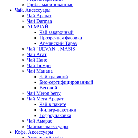
Грибы маринованные
Чай. Аксессуары
Чай Арарат
Чай Darman
АРМЧАЙ
Чай заварочный
Прозрачная фасовка
Армянский Тараз
Чай "IJEVAN". MASIS
Чай Агат
Чай Нане
Чай Гюмри
Чай Манана
Чай травяной
Био-сертифицированный
Весовой
Чай Meron berry
Чай Мега Арарат
Чай в пакете
Фильтр-пакетики
Гофроупаковка
Чай Амарас
Чайные аксессуары
Кофе. Аксессуары
Армянский кофе