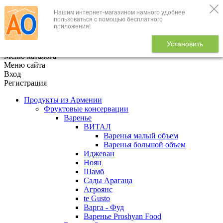
Нашим интернет-магазином намного удобнее
+7 (495) 646-888-1
пользоваться с помощью бесплатного
приложения!
В корзине
0
товаров
Установить
x
Меню каталога
Меню сайта
Вход
Регистрация
Продукты из Армении
Фруктовые консервации
Варенье
ВИТАЛ
Варенья малый объем
Варенья большой объем
Иджеван
Ноян
Шамб
Сады Арагаца
Агроянс
te Gusto
Варга - Фуд
Варенье Proshyan Food