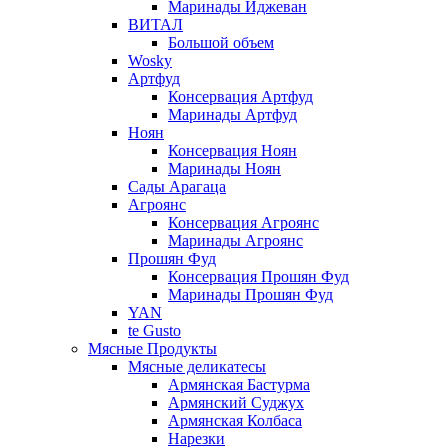
Маринады Иджеван
ВИТАЛ
Большой объем
Wosky
Артфуд
Консервация Артфуд
Маринады Артфуд
Ноян
Консервация Ноян
Маринады Ноян
Сады Арагаца
Агроянс
Консервация Агроянс
Маринады Агроянс
Прошян Фуд
Консервация Прошян Фуд
Маринады Прошян Фуд
YAN
te Gusto
Мясные Продукты
Мясные деликатесы
Армянская Бастурма
Армянский Суджух
Армянская Колбаса
Нарезки