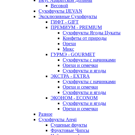
Вкус Араратской Долины
Весовой
Сухофрукты IJEVAN
Эксклюзивные Сухофрукты
ГИФТ - GIFT
ПРЕМИУМ - PREMIUM
Сухофрукты Ягоды Цукаты
Конфеты от природы
Орехи
Микс
ГУРМЭ - GOURMET
Сухофрукты с начинками
Орехи и семечки
Сухофрукты и ягоды
ЭКСТРА - EXTRA
Сухофрукты с начинками
Орехи и семечки
Сухофрукты и ягоды
ЭКОНОМ - ECONOM
Сухофрукты и ягоды
Орехи и семечки
Разное
Сухофрукты Aregi
Сушеные фрукты
Фруктовые Чипсы