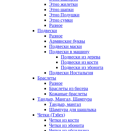
Этно жилетки
Этно шапки
Этно Подушки
Этно сумки
Разное
Подвески
Разное
Армянские буквы
Подвески маски
Подвески в машину
Подвески из дерева
Подвески из кости
Подвески из эбонита
Подвески Ностальгия
Браслеты
Разное
Браслеты из бисера
Кожаные браслеты
Тандыр, Мангал, Шампура
Тандыр, мангал
Шампура для шашлыка
Четки (Тзбех)
Четки из кости
Четки из эбонита
Четки из обсидиана