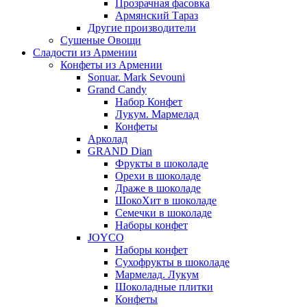
Прозрачная фасовка
Армянский Тараз
Другие производители
Сушеные Овощи
Сладости из Армении
Конфеты из Армении
Sonuar. Mark Sevouni
Grand Candy
Набор Конфет
Лукум. Мармелад
Конфеты
Арколад
GRAND Dian
Фрукты в шоколаде
Орехи в шоколаде
Драже в шоколаде
ШокоХит в шоколаде
Семечки в шоколаде
Наборы конфет
JOYCO
Наборы конфет
Сухофрукты в шоколаде
Мармелад. Лукум
Шоколадные плитки
Конфеты