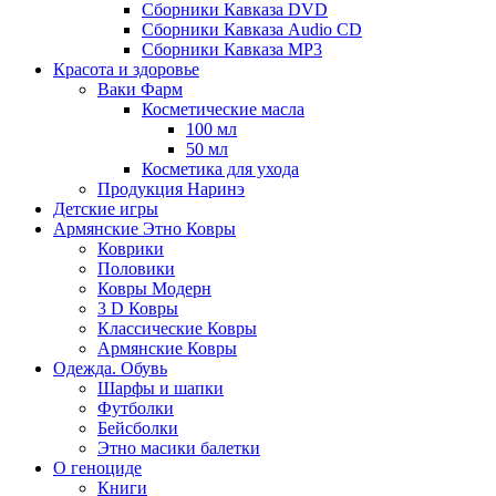
Сборники Кавказа DVD
Сборники Кавказа Audio CD
Сборники Кавказа MP3
Красота и здоровье
Ваки Фарм
Косметические масла
100 мл
50 мл
Косметика для ухода
Продукция Наринэ
Детские игры
Армянские Этно Ковры
Коврики
Половики
Ковры Модерн
3 D Ковры
Классические Ковры
Армянские Ковры
Одежда. Обувь
Шарфы и шапки
Футболки
Бейсболки
Этно масики балетки
О геноциде
Книги