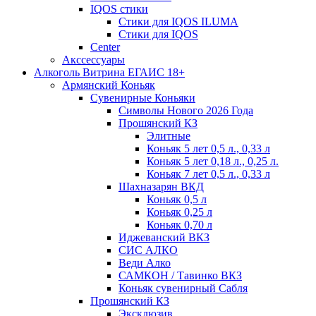
IQOS стики
Стики для IQOS ILUMA
Стики для IQOS
Сenter
Акссессуары
Алкоголь Витрина ЕГАИС 18+
Армянский Коньяк
Сувенирные Коньяки
Символы Нового 2026 Года
Прошянский КЗ
Элитные
Коньяк 5 лет 0,5 л., 0,33 л
Коньяк 5 лет 0,18 л., 0,25 л.
Коньяк 7 лет 0,5 л., 0,33 л
Шахназарян ВКД
Коньяк 0,5 л
Коньяк 0,25 л
Коньяк 0,70 л
Иджеванский ВКЗ
СИС АЛКО
Веди Алко
САМКОН / Тавинко ВКЗ
Коньяк сувенирный Сабля
Прошянский КЗ
Эксклюзив