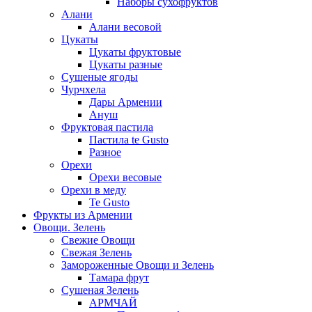
Наборы сухофруктов
Алани
Алани весовой
Цукаты
Цукаты фруктовые
Цукаты разные
Сушеные ягоды
Чурчхела
Дары Армении
Ануш
Фруктовая пастила
Пастила te Gusto
Разное
Орехи
Орехи весовые
Орехи в меду
Te Gusto
Фрукты из Армении
Овощи. Зелень
Свежие Овощи
Свежая Зелень
Замороженные Овощи и Зелень
Тамара фрут
Сушеная Зелень
АРМЧАЙ