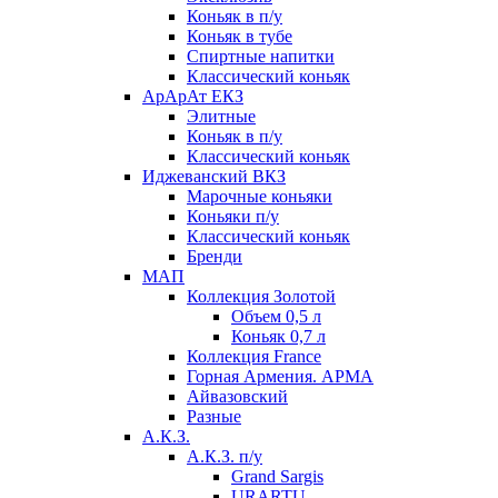
Коньяк в п/у
Коньяк в тубе
Спиртные напитки
Классический коньяк
АрАрАт ЕКЗ
Элитные
Коньяк в п/у
Классический коньяк
Иджеванский ВКЗ
Марочные коньяки
Коньяки п/у
Классический коньяк
Бренди
МАП
Коллекция Золотой
Объем 0,5 л
Коньяк 0,7 л
Коллекция France
Горная Армения. АРМА
Айвазовский
Разные
А.К.З.
А.К.З. п/у
Grand Sargis
URARTU