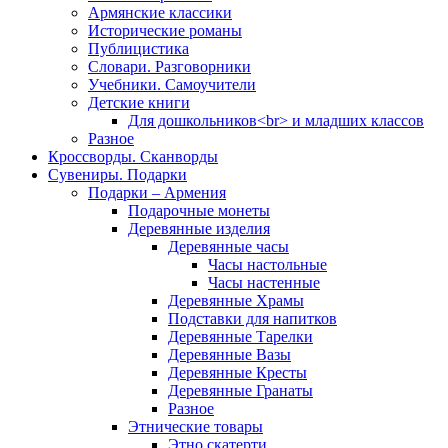
Армянские классики
Исторические романы
Публицистика
Словари. Разговорники
Учебники. Самоучители
Детские книги
Для дошкольников<br> и младших классов
Разное
Кроссворды. Сканворды
Сувениры. Подарки
Подарки – Армения
Подарочные монеты
Деревянные изделия
Деревянные часы
Часы настольные
Часы настенные
Деревянные Храмы
Подставки для напитков
Деревянные Тарелки
Деревянные Вазы
Деревянные Кресты
Деревянные Гранаты
Разное
Этнические товары
Этно скатерти