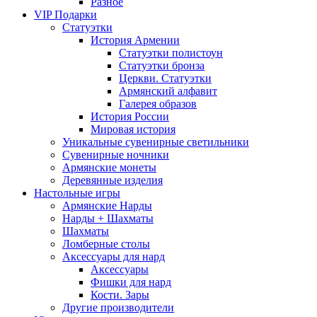
Разное
VIP Подарки
Статуэтки
История Армении
Статуэтки полистоун
Статуэтки бронза
Церкви. Статуэтки
Армянский алфавит
Галерея образов
История России
Мировая история
Уникальные сувенирные светильники
Сувенирные ночники
Армянские монеты
Деревянные изделия
Настольные игры
Армянские Нарды
Нарды + Шахматы
Шахматы
Ломберные столы
Аксессуары для нард
Аксессуары
Фишки для нард
Кости. Зары
Другие производители