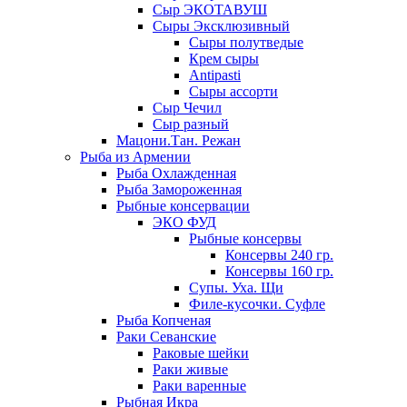
Сыр ЭКОТАВУШ
Сыры Эксклюзивный
Сыры полутведые
Крем сыры
Antipasti
Сыры ассорти
Сыр Чечил
Сыр разный
Мацони.Тан. Режан
Рыба из Армении
Рыба Охлажденная
Рыба Замороженная
Рыбные консервации
ЭКО ФУД
Рыбные консервы
Консервы 240 гр.
Консервы 160 гр.
Супы. Уха. Щи
Филе-кусочки. Суфле
Рыба Копченая
Раки Севанские
Раковые шейки
Раки живые
Раки варенные
Рыбная Икра