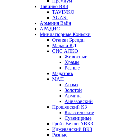
Премиум
Тавинко ВКЗ
TAVINKO
AGASI
Армения Вайн
АРАДИС
Миниатюрные Коньяки
Оганян Бренди
Мараси КД
СИС АЛКО
Животные
Храмы
Разные
Мадатовъ
МАП
Арамэ
Золотой
Армина
Айвазовский
Прошянский КЗ
Классические
Сувенирные
Грейт Велли АВКЗ
Иджеванский ВКЗ
Разные