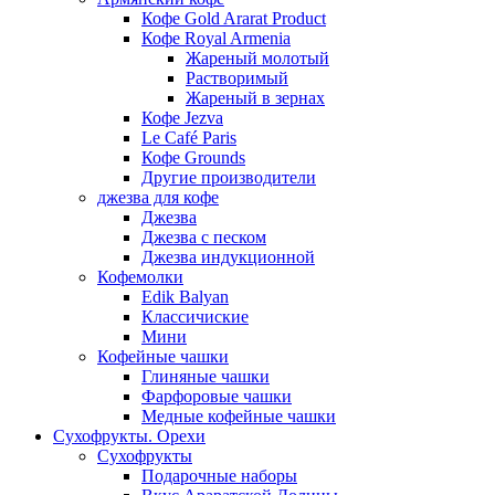
Кофе Gold Ararat Product
Кофе Royal Armenia
Жареный молотый
Растворимый
Жареный в зернах
Кофе Jezva
Le Café Paris
Кофе Grounds
Другие производители
джезва для кофе
Джезва
Джезва с песком
Джезва индукционной
Кофемолки
Edik Balyan
Классичиские
Мини
Кофейные чашки
Глиняные чашки
Фарфоровые чашки
Медные кофейные чашки
Сухофрукты. Орехи
Сухофрукты
Подарочные наборы