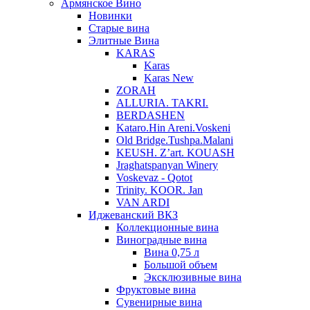
Армянское Вино
Новинки
Старые вина
Элитные Вина
KARAS
Karas
Karas New
ZORAH
ALLURIA. TAKRI.
BERDASHEN
Kataro.Hin Areni.Voskeni
Old Bridge.Tushpa.Malani
KEUSH. Z’art. KOUASH
Jraghatspanyan Winery
Voskevaz - Qotot
Trinity. KOOR. Jan
VAN ARDI
Иджеванский ВКЗ
Коллекционные вина
Виноградные вина
Вина 0,75 л
Большой объем
Эксклюзивные вина
Фруктовые вина
Cувенирные вина