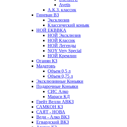
Avetis
А.К.З. классик
Гиневан ВЗ
Эксклюзив
Классический коньяк
НОЙ ЕКВВКА
НОЙ Эксклюзив
НОЙ Классик
НОЙ Легенды
NOY Very Speсial
НОЙ Кремлин
Оганян КЗ
Мадатовъ
Объем 0,5 л
Объем 0,75 л
Эксклюзивные Коньяки
Подарочные Коньяки
СИС Алко
Мараси КД
Грейт Велли АВКЗ
САМКОН КЗ
САЯТ - НОВА
Веди - Алко ВКЗ
Егвардский ВКЗ