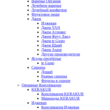
Варенье Органик
Лечебное варенье
Лечебный конфитюр
Фруктовое пюре
Джем
Иджеван
Джем YAN
Джем Агроянс
Джем Фрут Ланд
Джем te Gusto
Джем Шамб
Джем Ararat
Другие производители
Ягоды протёртые
te Gusto
Сиропы
Дошаб
Разные сиропы
Фрукты в сиропе
Овощные Консервации
KERAKUR
Консервация KERAKUR
Маринады KERAKUR
Иджеван
Консервация Иджеван