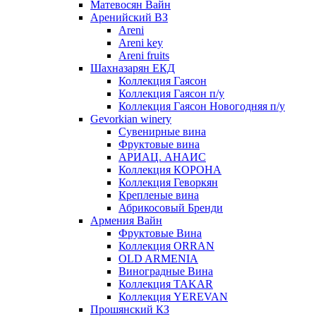
Матевосян Вайн
Аренийский ВЗ
Areni
Areni key
Areni fruits
Шахназарян ЕКД
Коллекция Гаясон
Коллекция Гаясон п/у
Коллекция Гаясон Новогодняя п/у
Gevorkian winery
Сувенирные вина
Фруктовые вина
АРИАЦ. АНАИС
Коллекция КОРОНА
Коллекция Геворкян
Крепленые вина
Абрикосовый Бренди
Армения Вайн
Фруктовые Вина
Коллекция ORRAN
OLD ARMENIA
Виноградные Вина
Коллекция TAKAR
Коллекция YEREVAN
Прошянский КЗ