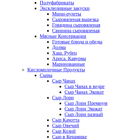
Полуфабрикаты
Эксклюзивные закуски
Мини-рулеты
Сыровяленая вырезка
Говядина сыровяленая
Свинина сыровяленая
Мясные Консервации
Готовые блюда и обеды
Долма
Хаш. Рубец
Ариса. Кавурма
Маринованные
Кисломолочные Продукты
Сыры
Сыр Чанах
Сыр Чанах в ведре
Сыр Чанах Экокат
Сыр Лори
Сыр Лори Премиум
Сыр Лори Экокат
Сыр Лори разный
Сыр Качотта
Сыр Овечий
Сыр Козий
Сыр в Керамике