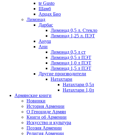
te Gusto
Шамб
Арцах Био
Лимонад
Дарбас
Лимонад 0,5 л. Стекло
Лимонад 1,25 л. ПЭТ
Ануш
Ани
Лимонад 0,5 л ст
Лимонад 0,5 л ПЭТ
Лимонад 1,0 л ПЭТ
Лимонад 1,5 л ПЭТ
Другие производители
Натахтари
Натахтари 0,5л
Натахтари 1,0л
Армянские книги
Новинки
История Армении
О Геноциде Армян
Книги об Армении
Иcкусство и культура
Поэзия Армении
Религия Армении