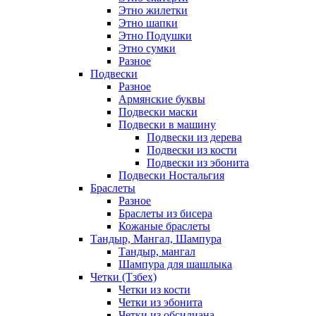
Этно жилетки
Этно шапки
Этно Подушки
Этно сумки
Разное
Подвески
Разное
Армянские буквы
Подвески маски
Подвески в машину
Подвески из дерева
Подвески из кости
Подвески из эбонита
Подвески Ностальгия
Браслеты
Разное
Браслеты из бисера
Кожаные браслеты
Тандыр, Мангал, Шампура
Тандыр, мангал
Шампура для шашлыка
Четки (Тзбех)
Четки из кости
Четки из эбонита
Четки из обсидиана