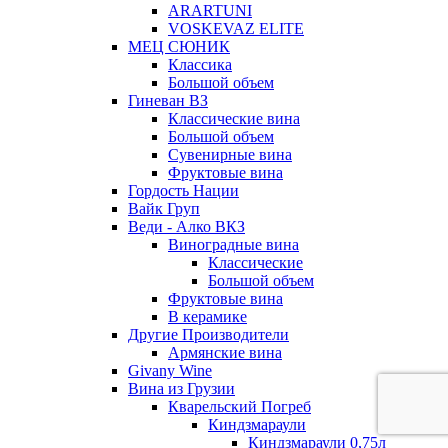
ARARTUNI
VOSKEVAZ ELITE
МЕЦ СЮНИК
Классика
Большой объем
Гиневан ВЗ
Классические вина
Большой объем
Сувенирные вина
Фруктовые вина
Гордость Нации
Вайк Груп
Веди - Алко ВКЗ
Виноградные вина
Классические
Большой объем
Фруктовые вина
В керамике
Другие Производители
Армянские вина
Givany Wine
Вина из Грузии
Кварельский Погреб
Киндзмараули
Киндзмараули 0,75л