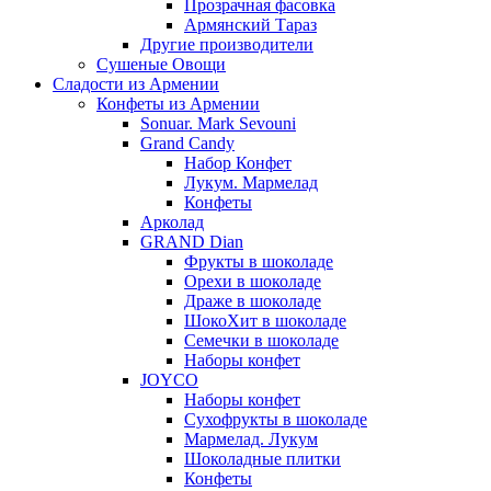
Прозрачная фасовка
Армянский Тараз
Другие производители
Сушеные Овощи
Сладости из Армении
Конфеты из Армении
Sonuar. Mark Sevouni
Grand Candy
Набор Конфет
Лукум. Мармелад
Конфеты
Арколад
GRAND Dian
Фрукты в шоколаде
Орехи в шоколаде
Драже в шоколаде
ШокоХит в шоколаде
Семечки в шоколаде
Наборы конфет
JOYCO
Наборы конфет
Сухофрукты в шоколаде
Мармелад. Лукум
Шоколадные плитки
Конфеты