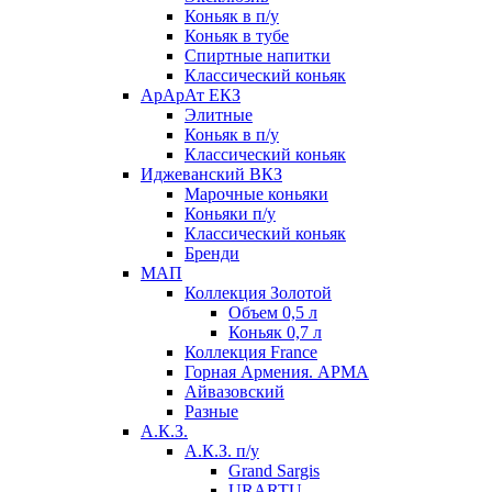
Коньяк в п/у
Коньяк в тубе
Спиртные напитки
Классический коньяк
АрАрАт ЕКЗ
Элитные
Коньяк в п/у
Классический коньяк
Иджеванский ВКЗ
Марочные коньяки
Коньяки п/у
Классический коньяк
Бренди
МАП
Коллекция Золотой
Объем 0,5 л
Коньяк 0,7 л
Коллекция France
Горная Армения. АРМА
Айвазовский
Разные
А.К.З.
А.К.З. п/у
Grand Sargis
URARTU