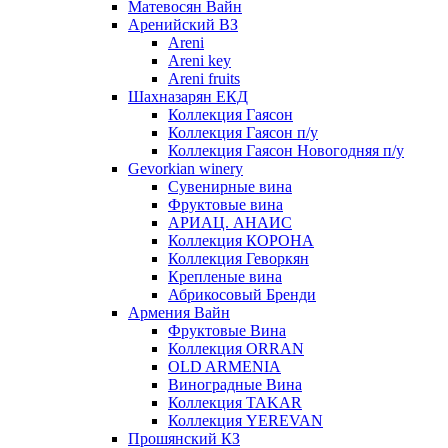
Матевосян Вайн
Аренийский ВЗ
Areni
Areni key
Areni fruits
Шахназарян ЕКД
Коллекция Гаясон
Коллекция Гаясон п/у
Коллекция Гаясон Новогодняя п/у
Gevorkian winery
Сувенирные вина
Фруктовые вина
АРИАЦ. АНАИС
Коллекция КОРОНА
Коллекция Геворкян
Крепленые вина
Абрикосовый Бренди
Армения Вайн
Фруктовые Вина
Коллекция ORRAN
OLD ARMENIA
Виноградные Вина
Коллекция TAKAR
Коллекция YEREVAN
Прошянский КЗ