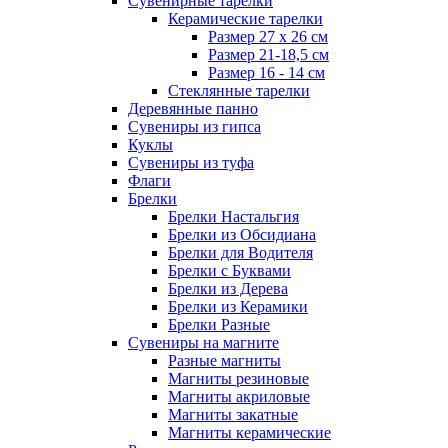
Сувенирные тарелки
Керамические тарелки
Размер 27 х 26 см
Размер 21-18,5 см
Размер 16 - 14 см
Стеклянные тарелки
Деревянные панно
Сувениры из гипса
Куклы
Сувениры из туфа
Флаги
Брелки
Брелки Настальгия
Брелки из Обсидиана
Брелки для Водителя
Брелки с Буквами
Брелки из Дерева
Брелки из Керамики
Брелки Разные
Сувениры на магните
Разные магниты
Магниты резиновые
Магниты акриловые
Магниты закатные
Магниты керамические