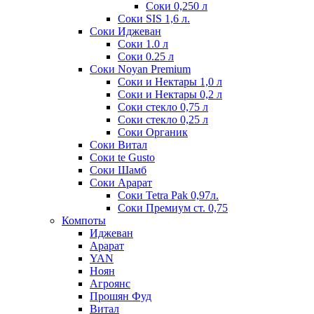
Соки 0,250 л
Соки SIS 1,6 л.
Соки Иджеван
Соки 1.0 л
Соки 0.25 л
Соки Noyan Premium
Соки и Нектары 1,0 л
Соки и Нектары 0,2 л
Соки стекло 0,75 л
Соки стекло 0,25 л
Соки Органик
Соки Витал
Соки te Gusto
Соки Шамб
Соки Арарат
Соки Tetra Pak 0,97л.
Соки Премиум ст. 0,75
Компоты
Иджеван
Арарат
YAN
Ноян
Агроянс
Прошян Фуд
Витал