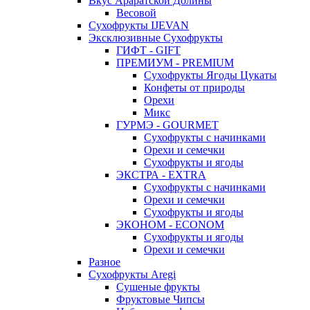
Вкус Араратской Долины
Весовой
Сухофрукты IJEVAN
Эксклюзивные Сухофрукты
ГИФТ - GIFT
ПРЕМИУМ - PREMIUM
Сухофрукты Ягоды Цукаты
Конфеты от природы
Орехи
Микс
ГУРМЭ - GOURMET
Сухофрукты с начинками
Орехи и семечки
Сухофрукты и ягоды
ЭКСТРА - EXTRA
Сухофрукты с начинками
Орехи и семечки
Сухофрукты и ягоды
ЭКОНОМ - ECONOM
Сухофрукты и ягоды
Орехи и семечки
Разное
Сухофрукты Aregi
Сушеные фрукты
Фруктовые Чипсы