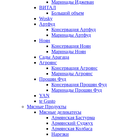
Маринады Иджеван
ВИТАЛ
Большой объем
Wosky
Артфуд
Консервация Артфуд
Маринады Артфуд
Ноян
Консервация Ноян
Маринады Ноян
Сады Арагаца
Агроянс
Консервация Агроянс
Маринады Агроянс
Прошян Фуд
Консервация Прошян Фуд
Маринады Прошян Фуд
YAN
te Gusto
Мясные Продукты
Мясные деликатесы
Армянская Бастурма
Армянский Суджух
Армянская Колбаса
Нарезки