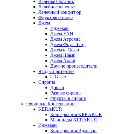
Варенье Органик
Лечебное варенье
Лечебный конфитюр
Фруктовое пюре
Джем
Иджеван
Джем YAN
Джем Агроянс
Джем Фрут Ланд
Джем te Gusto
Джем Шамб
Джем Ararat
Другие производители
Ягоды протёртые
te Gusto
Сиропы
Дошаб
Разные сиропы
Фрукты в сиропе
Овощные Консервации
KERAKUR
Консервация KERAKUR
Маринады KERAKUR
Иджеван
Консервация Иджеван