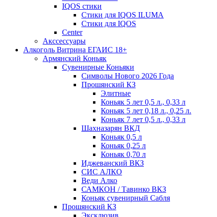
IQOS стики
Стики для IQOS ILUMA
Стики для IQOS
Сenter
Акссессуары
Алкоголь Витрина ЕГАИС 18+
Армянский Коньяк
Сувенирные Коньяки
Символы Нового 2026 Года
Прошянский КЗ
Элитные
Коньяк 5 лет 0,5 л., 0,33 л
Коньяк 5 лет 0,18 л., 0,25 л.
Коньяк 7 лет 0,5 л., 0,33 л
Шахназарян ВКД
Коньяк 0,5 л
Коньяк 0,25 л
Коньяк 0,70 л
Иджеванский ВКЗ
СИС АЛКО
Веди Алко
САМКОН / Тавинко ВКЗ
Коньяк сувенирный Сабля
Прошянский КЗ
Эксклюзив