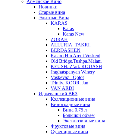
Армянское Вино
Новинки
Старые вина
Элитные Вина
KARAS
Karas
Karas New
ZORAH
ALLURIA. TAKRI.
BERDASHEN
Kataro.Hin Areni.Voskeni
Old Bridge.Tushpa.Malani
KEUSH. Z’art. KOUASH
Jraghatspanyan Winery
Voskevaz - Qotot
Trinity. KOOR. Jan
VAN ARDI
Иджеванский ВКЗ
Коллекционные вина
Виноградные вина
Вина 0,75 л
Большой объем
Эксклюзивные вина
Фруктовые вина
Cувенирные вина