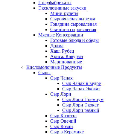
Полуфабрикаты
Эксклюзивные закуски
Мини-рулеты
Сыровяленая вырезка
Говядина сыровяленая
Свинина сыровяленая
Мясные Консервации
Готовые блюда и обеды
Долма
Хаш. Рубец
Ариса. Кавурма
Маринованные
Кисломолочные Продукты
Сыры
Сыр Чанах
Сыр Чанах в ведре
Сыр Чанах Экокат
Сыр Лори
Сыр Лори Премиум
Сыр Лори Экокат
Сыр Лори разный
Сыр Качотта
Сыр Овечий
Сыр Козий
Сыр в Керамике