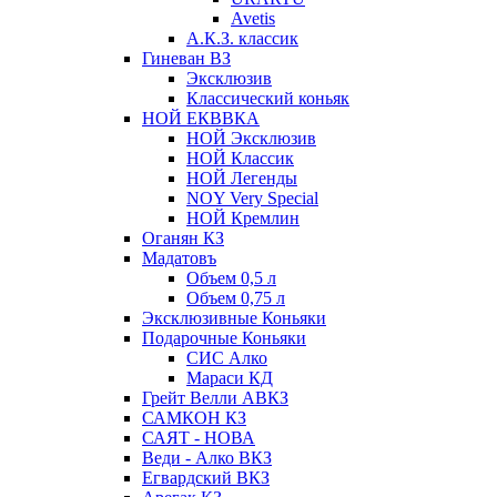
Avetis
А.К.З. классик
Гиневан ВЗ
Эксклюзив
Классический коньяк
НОЙ ЕКВВКА
НОЙ Эксклюзив
НОЙ Классик
НОЙ Легенды
NOY Very Speсial
НОЙ Кремлин
Оганян КЗ
Мадатовъ
Объем 0,5 л
Объем 0,75 л
Эксклюзивные Коньяки
Подарочные Коньяки
СИС Алко
Мараси КД
Грейт Велли АВКЗ
САМКОН КЗ
САЯТ - НОВА
Веди - Алко ВКЗ
Егвардский ВКЗ