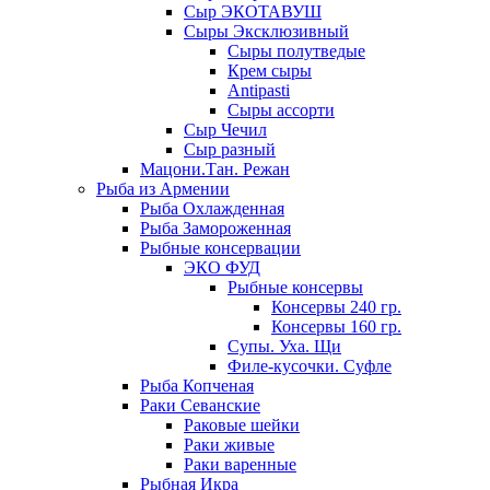
Сыр ЭКОТАВУШ
Сыры Эксклюзивный
Сыры полутведые
Крем сыры
Antipasti
Сыры ассорти
Сыр Чечил
Сыр разный
Мацони.Тан. Режан
Рыба из Армении
Рыба Охлажденная
Рыба Замороженная
Рыбные консервации
ЭКО ФУД
Рыбные консервы
Консервы 240 гр.
Консервы 160 гр.
Супы. Уха. Щи
Филе-кусочки. Суфле
Рыба Копченая
Раки Севанские
Раковые шейки
Раки живые
Раки варенные
Рыбная Икра