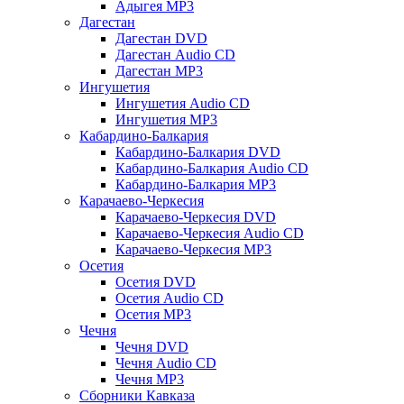
Адыгея MP3
Дагестан
Дагестан DVD
Дагестан Audio CD
Дагестан MP3
Ингушетия
Ингушетия Audio CD
Ингушетия MP3
Кабардино-Балкария
Кабардино-Балкария DVD
Кабардино-Балкария Audio CD
Кабардино-Балкария MP3
Карачаево-Черкесия
Карачаево-Черкесия DVD
Карачаево-Черкесия Audio CD
Карачаево-Черкесия MP3
Осетия
Осетия DVD
Осетия Audio CD
Осетия MP3
Чечня
Чечня DVD
Чечня Audio CD
Чечня MP3
Сборники Кавказа