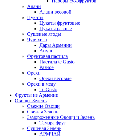
Наборы сухофруктов
Алани
Алани весовой
Цукаты
Цукаты фруктовые
Цукаты разные
Сушеные ягоды
Чурчхела
Дары Армении
Ануш
Фруктовая пастила
Пастила te Gusto
Разное
Орехи
Орехи весовые
Орехи в меду
Te Gusto
Фрукты из Армении
Овощи. Зелень
Свежие Овощи
Свежая Зелень
Замороженные Овощи и Зелень
Тамара фрут
Сушеная Зелень
АРМЧАЙ