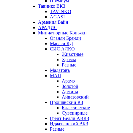
Премиум
Тавинко ВКЗ
TAVINKO
AGASI
Армения Вайн
АРАДИС
Миниатюрные Коньяки
Оганян Бренди
Мараси КД
СИС АЛКО
Животные
Храмы
Разные
Мадатовъ
МАП
Арамэ
Золотой
Армина
Айвазовский
Прошянский КЗ
Классические
Сувенирные
Грейт Велли АВКЗ
Иджеванский ВКЗ
Разные