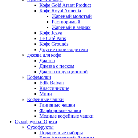
Кофе Gold Ararat Product
Кофе Royal Armenia
Жареный молотый
Растворимый
Жареный в зернах
Кофе Jezva
Le Café Paris
Кофе Grounds
Другие производители
джезва для кофе
Джезва
Джезва с песком
Джезва индукционной
Кофемолки
Edik Balyan
Классичиские
Мини
Кофейные чашки
Глиняные чашки
Фарфоровые чашки
Медные кофейные чашки
Сухофрукты. Орехи
Сухофрукты
Подарочные наборы