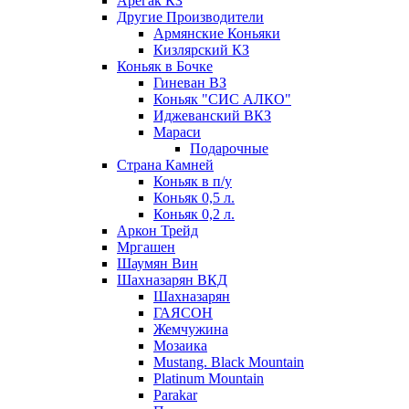
Арегак КЗ
Другие Производители
Армянские Коньяки
Кизлярский КЗ
Коньяк в Бочке
Гиневан ВЗ
Коньяк "СИС АЛКО"
Иджеванский ВКЗ
Мараси
Подарочные
Страна Камней
Коньяк в п/у
Коньяк 0,5 л.
Коньяк 0,2 л.
Аркон Трейд
Мргашен
Шаумян Вин
Шахназарян ВКД
Шахназарян
ГАЯСОН
Жемчужина
Мозаика
Mustang. Black Mountain
Platinum Mountain
Parakar