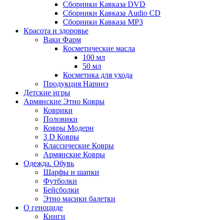
Сборники Кавказа DVD
Сборники Кавказа Audio CD
Сборники Кавказа MP3
Красота и здоровье
Ваки Фарм
Косметические масла
100 мл
50 мл
Косметика для ухода
Продукция Наринэ
Детские игры
Армянские Этно Ковры
Коврики
Половики
Ковры Модерн
3 D Ковры
Классические Ковры
Армянские Ковры
Одежда. Обувь
Шарфы и шапки
Футболки
Бейсболки
Этно масики балетки
О геноциде
Книги