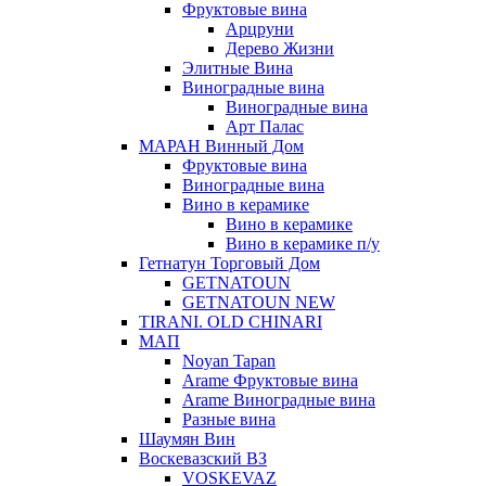
Фруктовые вина
Арцруни
Дерево Жизни
Элитные Вина
Виноградные вина
Виноградные вина
Арт Палас
МАРАН Винный Дом
Фруктовые вина
Виноградные вина
Вино в керамике
Вино в керамике
Вино в керамике п/у
Гетнатун Торговый Дом
GETNATOUN
GETNATOUN NEW
TIRANI. OLD CHINARI
МАП
Noyan Tapan
Arame Фруктовые вина
Arame Виноградные вина
Разные вина
Шаумян Вин
Воскевазский ВЗ
VOSKEVAZ