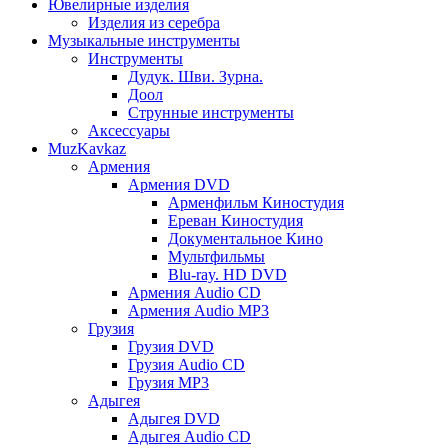
Ювелирные изделия
Изделия из серебра
Музыкальные инструменты
Инструменты
Дудук. Шви. Зурна.
Доол
Струнные инструменты
Аксессуары
MuzKavkaz
Армения
Армения DVD
Арменфильм Киностудия
Ереван Киностудия
Документальное Кино
Мультфильмы
Blu-ray. HD DVD
Армения Audio CD
Армения Audio MP3
Грузия
Грузия DVD
Грузия Audio CD
Грузия MP3
Адыгея
Адыгея DVD
Адыгея Audio CD