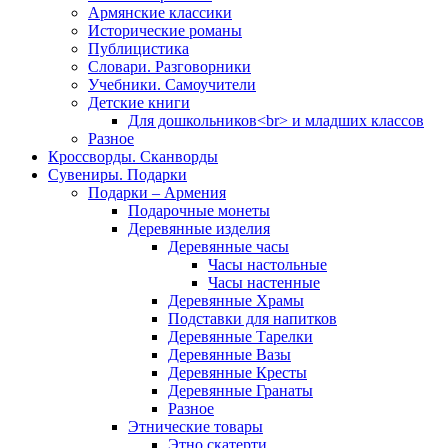
Армянские классики
Исторические романы
Публицистика
Словари. Разговорники
Учебники. Самоучители
Детские книги
Для дошкольников<br> и младших классов
Разное
Кроссворды. Сканворды
Сувениры. Подарки
Подарки – Армения
Подарочные монеты
Деревянные изделия
Деревянные часы
Часы настольные
Часы настенные
Деревянные Храмы
Подставки для напитков
Деревянные Тарелки
Деревянные Вазы
Деревянные Кресты
Деревянные Гранаты
Разное
Этнические товары
Этно скатерти