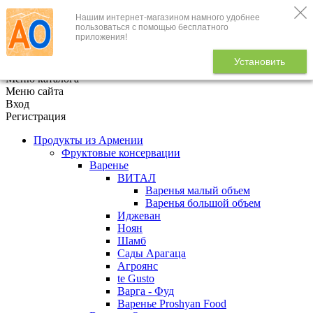
Нашим интернет-магазином намного удобнее
+7 (495) 646-888-1
пользоваться с помощью бесплатного
приложения!
В корзине
0
товаров
Установить
x
Меню каталога
Меню сайта
Вход
Регистрация
Продукты из Армении
Фруктовые консервации
Варенье
ВИТАЛ
Варенья малый объем
Варенья большой объем
Иджеван
Ноян
Шамб
Сады Арагаца
Агроянс
te Gusto
Варга - Фуд
Варенье Proshyan Food