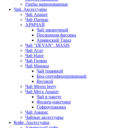
Грибы маринованные
Чай. Аксессуары
Чай Арарат
Чай Darman
АРМЧАЙ
Чай заварочный
Прозрачная фасовка
Армянский Тараз
Чай "IJEVAN". MASIS
Чай Агат
Чай Нане
Чай Гюмри
Чай Манана
Чай травяной
Био-сертифицированный
Весовой
Чай Meron berry
Чай Мега Арарат
Чай в пакете
Фильтр-пакетики
Гофроупаковка
Чай Амарас
Чайные аксессуары
Кофе. Аксессуары
Армянский кофе