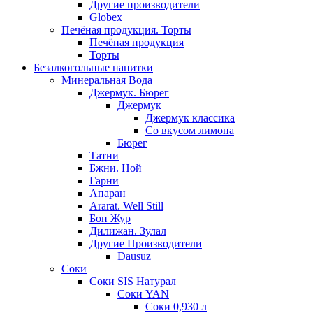
Другие производители
Globex
Печёная продукция. Торты
Печёная продукция
Торты
Безалкогольные напитки
Минеральная Вода
Джермук. Бюрег
Джермук
Джермук классика
Со вкусом лимона
Бюрег
Татни
Бжни. Ной
Гарни
Апаран
Ararat. Well Still
Бон Жур
Дилижан. Зулал
Другие Производители
Dausuz
Соки
Соки SIS Натурал
Соки YAN
Соки 0,930 л