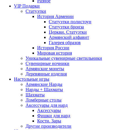
Разное
VIP Подарки
Статуэтки
История Армении
Статуэтки полистоун
Статуэтки бронза
Церкви. Статуэтки
Армянский алфавит
Галерея образов
История России
Мировая история
Уникальные сувенирные светильники
Сувенирные ночники
Армянские монеты
Деревянные изделия
Настольные игры
Армянские Нарды
Нарды + Шахматы
Шахматы
Ломберные столы
Аксессуары для нард
Аксессуары
Фишки для нард
Кости. Зары
Другие производители