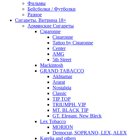
Фильмы
Бейсболки / Футболки
Разное
Сигареты. Витрина 18+
Армянские Сигареты
Cigaronne
Cigaronne
Tattoo by Cigaronne
Center
AMG
5th Street
Mackintosh
GRAND TABACCO
Akhtamar
Ararat
Nostalgia
Classic
TIP TOP
TRIUMPH. VIP
MT. BLACK TIP
GT. Elegant. New Bleck
Lex Tobacco
MORION
Democrat, SOPRANO, LEX, ALEX
Karelia and others