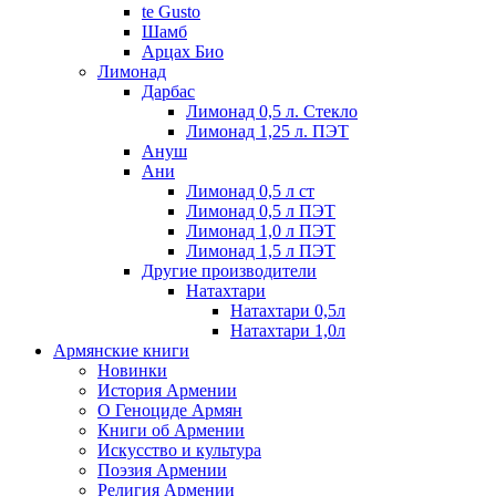
te Gusto
Шамб
Арцах Био
Лимонад
Дарбас
Лимонад 0,5 л. Стекло
Лимонад 1,25 л. ПЭТ
Ануш
Ани
Лимонад 0,5 л ст
Лимонад 0,5 л ПЭТ
Лимонад 1,0 л ПЭТ
Лимонад 1,5 л ПЭТ
Другие производители
Натахтари
Натахтари 0,5л
Натахтари 1,0л
Армянские книги
Новинки
История Армении
О Геноциде Армян
Книги об Армении
Иcкусство и культура
Поэзия Армении
Религия Армении