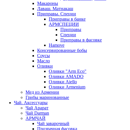
Макароны
Лаваш. Матнакаш
Приправы. Специи
Приправы в банке
АРМСПЕЦИИ
Приправы
Специи
Приправы в фасовке
Hamove
Консервированные бобы
Соусы
Масло
Оливки
Оливки "Arm Eco"
Оливки AMADO
Оливки Aiello
Оливки Armenium
Мед из Армении
Грибы маринованные
Чай. Аксессуары
Чай Арарат
Чай Darman
АРМЧАЙ
Чай заварочный
Прозрачная фасовка