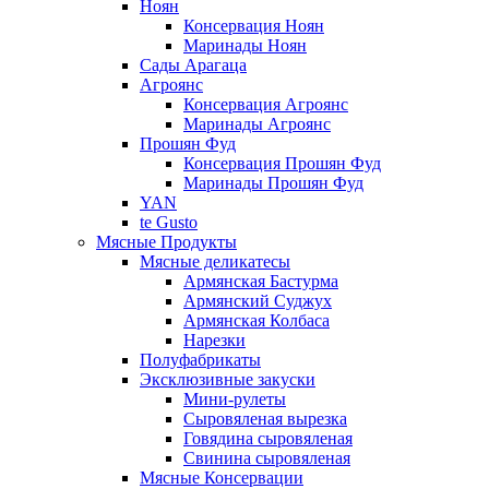
Ноян
Консервация Ноян
Маринады Ноян
Сады Арагаца
Агроянс
Консервация Агроянс
Маринады Агроянс
Прошян Фуд
Консервация Прошян Фуд
Маринады Прошян Фуд
YAN
te Gusto
Мясные Продукты
Мясные деликатесы
Армянская Бастурма
Армянский Суджух
Армянская Колбаса
Нарезки
Полуфабрикаты
Эксклюзивные закуски
Мини-рулеты
Сыровяленая вырезка
Говядина сыровяленая
Свинина сыровяленая
Мясные Консервации