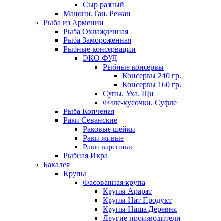
Сыр разный
Мацони.Тан. Режан
Рыба из Армении
Рыба Охлажденная
Рыба Замороженная
Рыбные консервации
ЭКО ФУД
Рыбные консервы
Консервы 240 гр.
Консервы 160 гр.
Супы. Уха. Щи
Филе-кусочки. Суфле
Рыба Копченая
Раки Севанские
Раковые шейки
Раки живые
Раки варенные
Рыбная Икра
Бакалея
Крупы
Фасованная крупа
Крупы Арарат
Крупы Нат Продукт
Крупы Наша Деревня
Другие производители