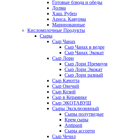
Готовые блюда и обеды
Долма
Хаш. Рубец
Ариса. Кавурма
Маринованные
Кисломолочные Продукты
Сыры
Сыр Чанах
Сыр Чанах в ведре
Сыр Чанах Экокат
Сыр Лори
Сыр Лори Премиум
Сыр Лори Экокат
Сыр Лори разный
Сыр Качотта
Сыр Овечий
Сыр Козий
Сыр в Керамике
Сыр ЭКОТАВУШ
Сыры Эксклюзивный
Сыры полутведые
Крем сыры
Antipasti
Сыры ассорти
Сыр Чечил