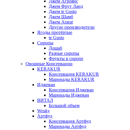
Джем Агроянс
Джем Фрут Ланд
Джем te Gusto
Джем Шамб
Джем Ararat
Другие производители
Ягоды протёртые
te Gusto
Сиропы
Дошаб
Разные сиропы
Фрукты в сиропе
Овощные Консервации
KERAKUR
Консервация KERAKUR
Маринады KERAKUR
Иджеван
Консервация Иджеван
Маринады Иджеван
ВИТАЛ
Большой объем
Wosky
Артфуд
Консервация Артфуд
Маринады Артфуд