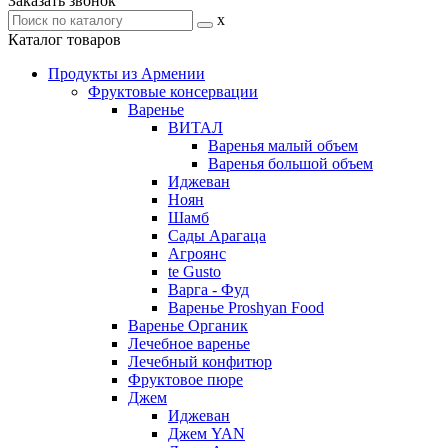
Заказать звонок
x
Каталог товаров
Продукты из Армении
Фруктовые консервации
Варенье
ВИТАЛ
Варенья малый объем
Варенья большой объем
Иджеван
Ноян
Шамб
Сады Арагаца
Агроянс
te Gusto
Варга - Фуд
Варенье Proshyan Food
Варенье Органик
Лечебное варенье
Лечебный конфитюр
Фруктовое пюре
Джем
Иджеван
Джем YAN