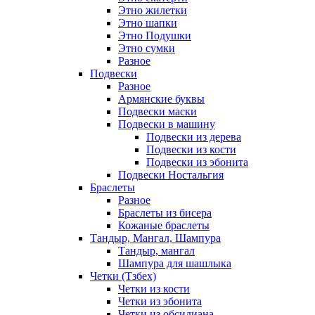
Этно жилетки
Этно шапки
Этно Подушки
Этно сумки
Разное
Подвески
Разное
Армянские буквы
Подвески маски
Подвески в машину
Подвески из дерева
Подвески из кости
Подвески из эбонита
Подвески Ностальгия
Браслеты
Разное
Браслеты из бисера
Кожаные браслеты
Тандыр, Мангал, Шампура
Тандыр, мангал
Шампура для шашлыка
Четки (Тзбех)
Четки из кости
Четки из эбонита
Четки из обсидиана