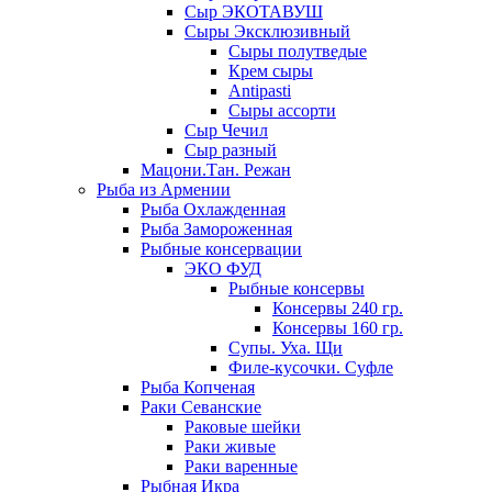
Сыр ЭКОТАВУШ
Сыры Эксклюзивный
Сыры полутведые
Крем сыры
Antipasti
Сыры ассорти
Сыр Чечил
Сыр разный
Мацони.Тан. Режан
Рыба из Армении
Рыба Охлажденная
Рыба Замороженная
Рыбные консервации
ЭКО ФУД
Рыбные консервы
Консервы 240 гр.
Консервы 160 гр.
Супы. Уха. Щи
Филе-кусочки. Суфле
Рыба Копченая
Раки Севанские
Раковые шейки
Раки живые
Раки варенные
Рыбная Икра