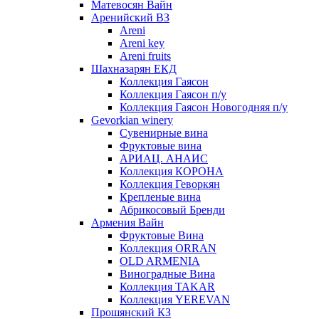
Матевосян Вайн
Аренийский ВЗ
Areni
Areni key
Areni fruits
Шахназарян ЕКД
Коллекция Гаясон
Коллекция Гаясон п/у
Коллекция Гаясон Новогодняя п/у
Gevorkian winery
Сувенирные вина
Фруктовые вина
АРИАЦ. АНАИС
Коллекция КОРОНА
Коллекция Геворкян
Крепленые вина
Абрикосовый Бренди
Армения Вайн
Фруктовые Вина
Коллекция ORRAN
OLD ARMENIA
Виноградные Вина
Коллекция TAKAR
Коллекция YEREVAN
Прошянский КЗ