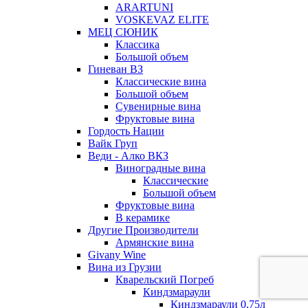
ARARTUNI
VOSKEVAZ ELITE
МЕЦ СЮНИК
Классика
Большой объем
Гиневан ВЗ
Классические вина
Большой объем
Сувенирные вина
Фруктовые вина
Гордость Нации
Вайк Груп
Веди - Алко ВКЗ
Виноградные вина
Классические
Большой объем
Фруктовые вина
В керамике
Другие Производители
Армянские вина
Givany Wine
Вина из Грузии
Кварельский Погреб
Киндзмараули
Киндзмараули 0,75л