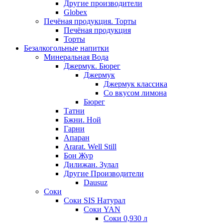
Другие производители
Globex
Печёная продукция. Торты
Печёная продукция
Торты
Безалкогольные напитки
Минеральная Вода
Джермук. Бюрег
Джермук
Джермук классика
Со вкусом лимона
Бюрег
Татни
Бжни. Ной
Гарни
Апаран
Ararat. Well Still
Бон Жур
Дилижан. Зулал
Другие Производители
Dausuz
Соки
Соки SIS Натурал
Соки YAN
Соки 0,930 л