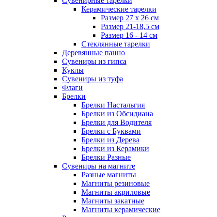
Сувенирные тарелки
Керамические тарелки
Размер 27 х 26 см
Размер 21-18,5 см
Размер 16 - 14 см
Стеклянные тарелки
Деревянные панно
Сувениры из гипса
Куклы
Сувениры из туфа
Флаги
Брелки
Брелки Настальгия
Брелки из Обсидиана
Брелки для Водителя
Брелки с Буквами
Брелки из Дерева
Брелки из Керамики
Брелки Разные
Сувениры на магните
Разные магниты
Магниты резиновые
Магниты акриловые
Магниты закатные
Магниты керамические