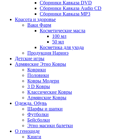
Сборники Кавказа DVD
Сборники Кавказа Audio CD
Сборники Кавказа MP3
Красота и здоровье
Ваки Фарм
Косметические масла
100 мл
50 мл
Косметика для ухода
Продукция Наринэ
Детские игры
Армянские Этно Ковры
Коврики
Половики
Ковры Модерн
3 D Ковры
Классические Ковры
Армянские Ковры
Одежда. Обувь
Шарфы и шапки
Футболки
Бейсболки
Этно масики балетки
О геноциде
Книги