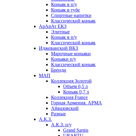
Коньяк в п/у
Коньяк в тубе
Спиртные напитки
Классический коньяк
АрАрАт ЕКЗ
Элитные
Коньяк в п/у
Классический коньяк
Иджеванский ВКЗ
Марочные коньяки
Коньяки п/у
Классический коньяк
Бренди
МАП
Коллекция Золотой
Объем 0,5 л
Коньяк 0,7 л
Коллекция France
Горная Армения. АРМА
Айвазовский
Разные
А.К.З.
А.К.З. п/у
Grand Sargis
URARTU