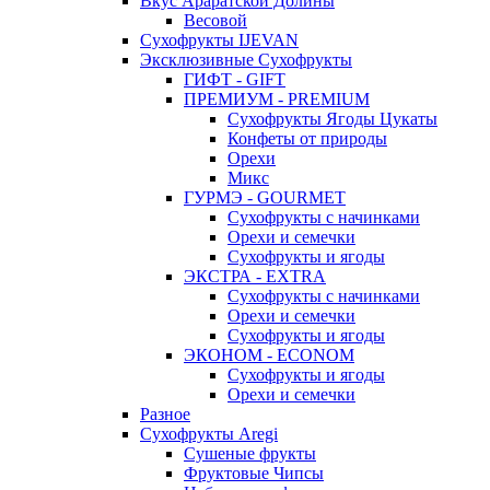
Вкус Араратской Долины
Весовой
Сухофрукты IJEVAN
Эксклюзивные Сухофрукты
ГИФТ - GIFT
ПРЕМИУМ - PREMIUM
Сухофрукты Ягоды Цукаты
Конфеты от природы
Орехи
Микс
ГУРМЭ - GOURMET
Сухофрукты с начинками
Орехи и семечки
Сухофрукты и ягоды
ЭКСТРА - EXTRA
Сухофрукты с начинками
Орехи и семечки
Сухофрукты и ягоды
ЭКОНОМ - ECONOM
Сухофрукты и ягоды
Орехи и семечки
Разное
Сухофрукты Aregi
Сушеные фрукты
Фруктовые Чипсы