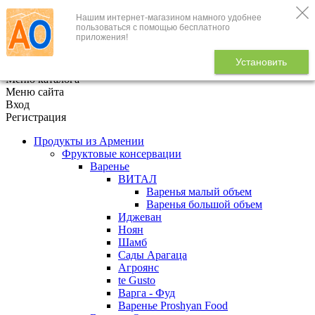
Нашим интернет-магазином намного удобнее
+7 (495) 646-888-1
пользоваться с помощью бесплатного
приложения!
В корзине
0
товаров
Установить
x
Меню каталога
Меню сайта
Вход
Регистрация
Продукты из Армении
Фруктовые консервации
Варенье
ВИТАЛ
Варенья малый объем
Варенья большой объем
Иджеван
Ноян
Шамб
Сады Арагаца
Агроянс
te Gusto
Варга - Фуд
Варенье Proshyan Food