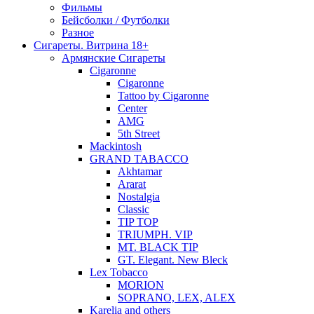
Фильмы
Бейсболки / Футболки
Разное
Сигареты. Витрина 18+
Армянские Сигареты
Cigaronne
Cigaronne
Tattoo by Cigaronne
Center
AMG
5th Street
Mackintosh
GRAND TABACCO
Akhtamar
Ararat
Nostalgia
Classic
TIP TOP
TRIUMPH. VIP
MT. BLACK TIP
GT. Elegant. New Bleck
Lex Tobacco
MORION
SOPRANO, LEX, ALEX
Karelia and others