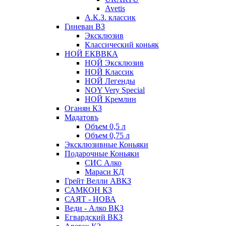
Avetis
А.К.З. классик
Гиневан ВЗ
Эксклюзив
Классический коньяк
НОЙ ЕКВВКА
НОЙ Эксклюзив
НОЙ Классик
НОЙ Легенды
NOY Very Speсial
НОЙ Кремлин
Оганян КЗ
Мадатовъ
Объем 0,5 л
Объем 0,75 л
Эксклюзивные Коньяки
Подарочные Коньяки
СИС Алко
Мараси КД
Грейт Велли АВКЗ
САМКОН КЗ
САЯТ - НОВА
Веди - Алко ВКЗ
Егвардский ВКЗ