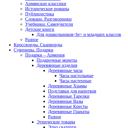
Армянские классики
Исторические романы
Публицистика
Словари. Разговорники
Учебники. Самоучители
Детские книги
Для дошкольников<br> и младших классов
Разное
Кроссворды. Сканворды
Сувениры. Подарки
Подарки – Армения
Подарочные монеты
Деревянные изделия
Деревянные часы
Часы настольные
Часы настенные
Деревянные Храмы
Подставки для напитков
Деревянные Тарелки
Деревянные Вазы
Деревянные Кресты
Деревянные Гранаты
Разное
Этнические товары
Этно скатерти