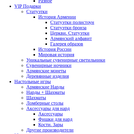
Разное
VIP Подарки
Статуэтки
История Армении
Статуэтки полистоун
Статуэтки бронза
Церкви. Статуэтки
Армянский алфавит
Галерея образов
История России
Мировая история
Уникальные сувенирные светильники
Сувенирные ночники
Армянские монеты
Деревянные изделия
Настольные игры
Армянские Нарды
Нарды + Шахматы
Шахматы
Ломберные столы
Аксессуары для нард
Аксессуары
Фишки для нард
Кости. Зары
Другие производители