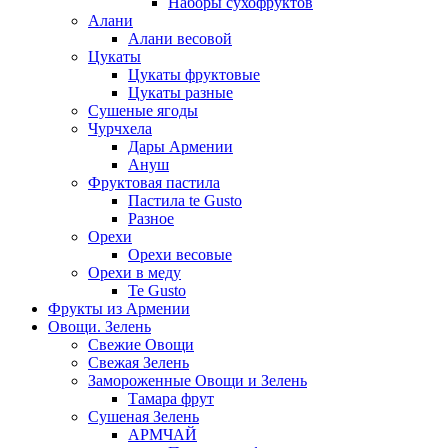
Наборы сухофруктов
Алани
Алани весовой
Цукаты
Цукаты фруктовые
Цукаты разные
Сушеные ягоды
Чурчхела
Дары Армении
Ануш
Фруктовая пастила
Пастила te Gusto
Разное
Орехи
Орехи весовые
Орехи в меду
Te Gusto
Фрукты из Армении
Овощи. Зелень
Свежие Овощи
Свежая Зелень
Замороженные Овощи и Зелень
Тамара фрут
Сушеная Зелень
АРМЧАЙ