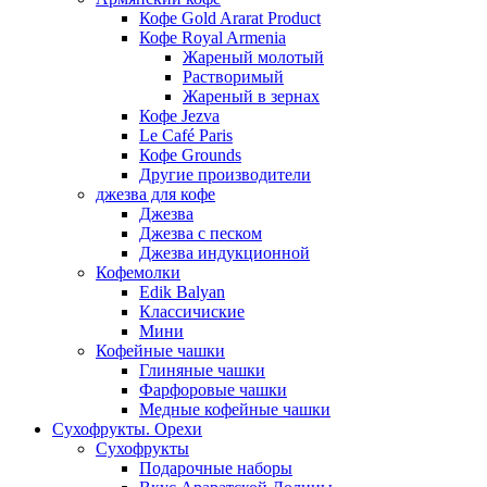
Кофе Gold Ararat Product
Кофе Royal Armenia
Жареный молотый
Растворимый
Жареный в зернах
Кофе Jezva
Le Café Paris
Кофе Grounds
Другие производители
джезва для кофе
Джезва
Джезва с песком
Джезва индукционной
Кофемолки
Edik Balyan
Классичиские
Мини
Кофейные чашки
Глиняные чашки
Фарфоровые чашки
Медные кофейные чашки
Сухофрукты. Орехи
Сухофрукты
Подарочные наборы