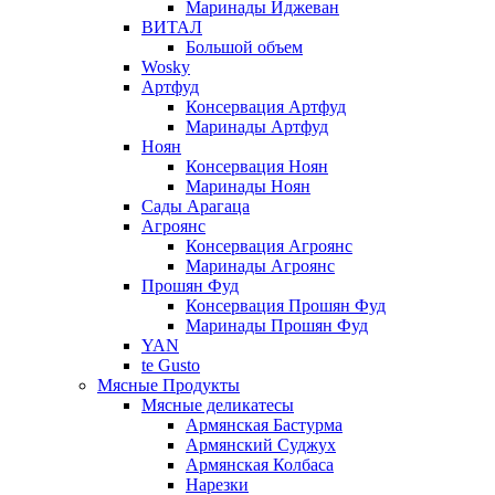
Маринады Иджеван
ВИТАЛ
Большой объем
Wosky
Артфуд
Консервация Артфуд
Маринады Артфуд
Ноян
Консервация Ноян
Маринады Ноян
Сады Арагаца
Агроянс
Консервация Агроянс
Маринады Агроянс
Прошян Фуд
Консервация Прошян Фуд
Маринады Прошян Фуд
YAN
te Gusto
Мясные Продукты
Мясные деликатесы
Армянская Бастурма
Армянский Суджух
Армянская Колбаса
Нарезки