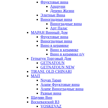
Фруктовые вина
Арцруни
Дерево Жизни
Элитные Вина
Виноградные вина
Виноградные вина
Арт Палас
МАРАН Винный Дом
Фруктовые вина
Виноградные вина
Вино в керамике
Вино в керамике
Вино в керамике п/у
Гетнатун Торговый Дом
GETNATOUN
GETNATOUN NEW
TIRANI. OLD CHINARI
МАП
Noyan Tapan
Arame Фруктовые вина
Arame Виноградные вина
Разные вина
Шаумян Вин
Воскевазский ВЗ
VOSKEVAZ