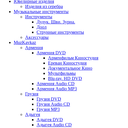
Ювелирные изделия
Изделия из серебра
Музыкальные инструменты
Инструменты
Дудук. Шви. Зурна.
Доол
Струнные инструменты
Аксессуары
MuzKavkaz
Армения
Армения DVD
Арменфильм Киностудия
Ереван Киностудия
Документальное Кино
Мультфильмы
Blu-ray. HD DVD
Армения Audio CD
Армения Audio MP3
Грузия
Грузия DVD
Грузия Audio CD
Грузия MP3
Адыгея
Адыгея DVD
Адыгея Audio CD