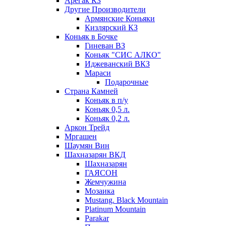
Арегак КЗ
Другие Производители
Армянские Коньяки
Кизлярский КЗ
Коньяк в Бочке
Гиневан ВЗ
Коньяк "СИС АЛКО"
Иджеванский ВКЗ
Мараси
Подарочные
Страна Камней
Коньяк в п/у
Коньяк 0,5 л.
Коньяк 0,2 л.
Аркон Трейд
Мргашен
Шаумян Вин
Шахназарян ВКД
Шахназарян
ГАЯСОН
Жемчужина
Мозаика
Mustang. Black Mountain
Platinum Mountain
Parakar