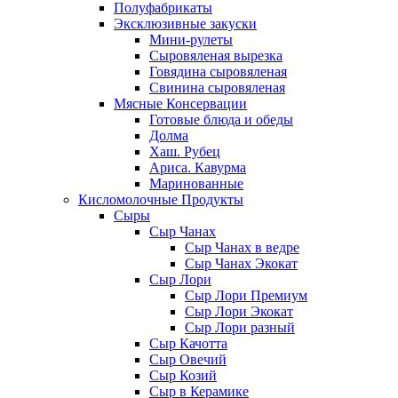
Полуфабрикаты
Эксклюзивные закуски
Мини-рулеты
Сыровяленая вырезка
Говядина сыровяленая
Свинина сыровяленая
Мясные Консервации
Готовые блюда и обеды
Долма
Хаш. Рубец
Ариса. Кавурма
Маринованные
Кисломолочные Продукты
Сыры
Сыр Чанах
Сыр Чанах в ведре
Сыр Чанах Экокат
Сыр Лори
Сыр Лори Премиум
Сыр Лори Экокат
Сыр Лори разный
Сыр Качотта
Сыр Овечий
Сыр Козий
Сыр в Керамике