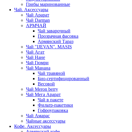
Грибы маринованные
Чай. Аксессуары
Чай Арарат
Чай Darman
АРМЧАЙ
Чай заварочный
Прозрачная фасовка
Армянский Тараз
Чай "IJEVAN". MASIS
Чай Агат
Чай Нане
Чай Гюмри
Чай Манана
Чай травяной
Био-сертифицированный
Весовой
Чай Meron berry
Чай Мега Арарат
Чай в пакете
Фильтр-пакетики
Гофроупаковка
Чай Амарас
Чайные аксессуары
Кофе. Аксессуары
Армянский кофе