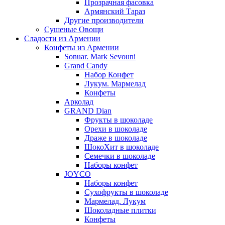
Прозрачная фасовка
Армянский Тараз
Другие производители
Сушеные Овощи
Сладости из Армении
Конфеты из Армении
Sonuar. Mark Sevouni
Grand Candy
Набор Конфет
Лукум. Мармелад
Конфеты
Арколад
GRAND Dian
Фрукты в шоколаде
Орехи в шоколаде
Драже в шоколаде
ШокоХит в шоколаде
Семечки в шоколаде
Наборы конфет
JOYCO
Наборы конфет
Сухофрукты в шоколаде
Мармелад. Лукум
Шоколадные плитки
Конфеты