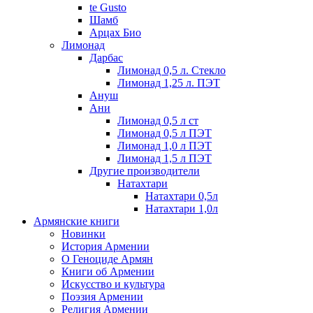
te Gusto
Шамб
Арцах Био
Лимонад
Дарбас
Лимонад 0,5 л. Стекло
Лимонад 1,25 л. ПЭТ
Ануш
Ани
Лимонад 0,5 л ст
Лимонад 0,5 л ПЭТ
Лимонад 1,0 л ПЭТ
Лимонад 1,5 л ПЭТ
Другие производители
Натахтари
Натахтари 0,5л
Натахтари 1,0л
Армянские книги
Новинки
История Армении
О Геноциде Армян
Книги об Армении
Иcкусство и культура
Поэзия Армении
Религия Армении