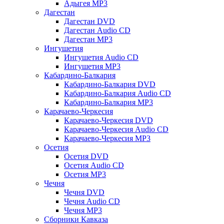
Адыгея MP3
Дагестан
Дагестан DVD
Дагестан Audio CD
Дагестан MP3
Ингушетия
Ингушетия Audio CD
Ингушетия MP3
Кабардино-Балкария
Кабардино-Балкария DVD
Кабардино-Балкария Audio CD
Кабардино-Балкария MP3
Карачаево-Черкесия
Карачаево-Черкесия DVD
Карачаево-Черкесия Audio CD
Карачаево-Черкесия MP3
Осетия
Осетия DVD
Осетия Audio CD
Осетия MP3
Чечня
Чечня DVD
Чечня Audio CD
Чечня MP3
Сборники Кавказа