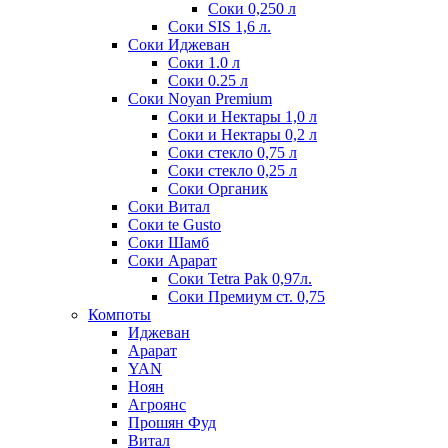
Соки 0,250 л
Соки SIS 1,6 л.
Соки Иджеван
Соки 1.0 л
Соки 0.25 л
Соки Noyan Premium
Соки и Нектары 1,0 л
Соки и Нектары 0,2 л
Соки стекло 0,75 л
Соки стекло 0,25 л
Соки Органик
Соки Витал
Соки te Gusto
Соки Шамб
Соки Арарат
Соки Tetra Pak 0,97л.
Соки Премиум ст. 0,75
Компоты
Иджеван
Арарат
YAN
Ноян
Агроянс
Прошян Фуд
Витал