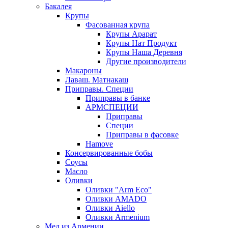
Бакалея
Крупы
Фасованная крупа
Крупы Арарат
Крупы Нат Продукт
Крупы Наша Деревня
Другие производители
Макароны
Лаваш. Матнакаш
Приправы. Специи
Приправы в банке
АРМСПЕЦИИ
Приправы
Специи
Приправы в фасовке
Hamove
Консервированные бобы
Соусы
Масло
Оливки
Оливки "Arm Eco"
Оливки AMADO
Оливки Aiello
Оливки Armenium
Мед из Армении