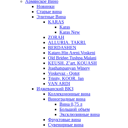
Армянское Вино
Новинки
Старые вина
Элитные Вина
KARAS
Karas
Karas New
ZORAH
ALLURIA. TAKRI.
BERDASHEN
Kataro.Hin Areni.Voskeni
Old Bridge.Tushpa.Malani
KEUSH. Z’art. KOUASH
Jraghatspanyan Winery
Voskevaz - Qotot
Trinity. KOOR. Jan
VAN ARDI
Иджеванский ВКЗ
Коллекционные вина
Виноградные вина
Вина 0,75 л
Большой объем
Эксклюзивные вина
Фруктовые вина
Cувенирные вина