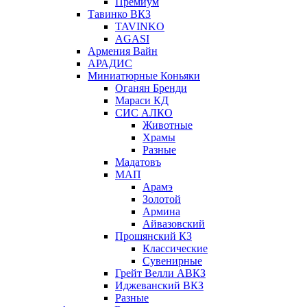
Премиум
Тавинко ВКЗ
TAVINKO
AGASI
Армения Вайн
АРАДИС
Миниатюрные Коньяки
Оганян Бренди
Мараси КД
СИС АЛКО
Животные
Храмы
Разные
Мадатовъ
МАП
Арамэ
Золотой
Армина
Айвазовский
Прошянский КЗ
Классические
Сувенирные
Грейт Велли АВКЗ
Иджеванский ВКЗ
Разные