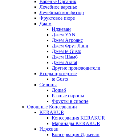
Варенье Органик
Лечебное варенье
Лечебный конфитюр
Фруктовое пюре
Джем
Иджеван
Джем YAN
Джем Агроянс
Джем Фрут Ланд
Джем te Gusto
Джем Шамб
Джем Ararat
Другие производители
Ягоды протёртые
te Gusto
Сиропы
Дошаб
Разные сиропы
Фрукты в сиропе
Овощные Консервации
KERAKUR
Консервация KERAKUR
Маринады KERAKUR
Иджеван
Консервация Иджеван