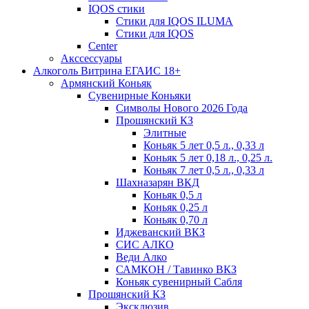
IQOS стики
Стики для IQOS ILUMA
Стики для IQOS
Сenter
Акссессуары
Алкоголь Витрина ЕГАИС 18+
Армянский Коньяк
Сувенирные Коньяки
Символы Нового 2026 Года
Прошянский КЗ
Элитные
Коньяк 5 лет 0,5 л., 0,33 л
Коньяк 5 лет 0,18 л., 0,25 л.
Коньяк 7 лет 0,5 л., 0,33 л
Шахназарян ВКД
Коньяк 0,5 л
Коньяк 0,25 л
Коньяк 0,70 л
Иджеванский ВКЗ
СИС АЛКО
Веди Алко
САМКОН / Тавинко ВКЗ
Коньяк сувенирный Сабля
Прошянский КЗ
Эксклюзив