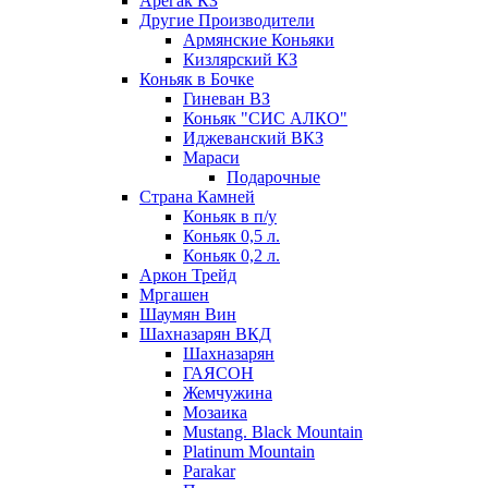
Арегак КЗ
Другие Производители
Армянские Коньяки
Кизлярский КЗ
Коньяк в Бочке
Гиневан ВЗ
Коньяк "СИС АЛКО"
Иджеванский ВКЗ
Мараси
Подарочные
Страна Камней
Коньяк в п/у
Коньяк 0,5 л.
Коньяк 0,2 л.
Аркон Трейд
Мргашен
Шаумян Вин
Шахназарян ВКД
Шахназарян
ГАЯСОН
Жемчужина
Мозаика
Mustang. Black Mountain
Platinum Mountain
Parakar