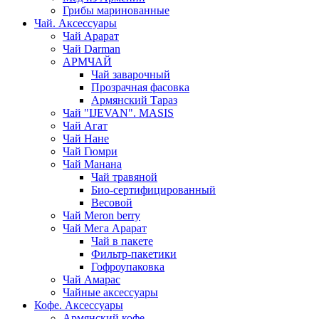
Грибы маринованные
Чай. Аксессуары
Чай Арарат
Чай Darman
АРМЧАЙ
Чай заварочный
Прозрачная фасовка
Армянский Тараз
Чай "IJEVAN". MASIS
Чай Агат
Чай Нане
Чай Гюмри
Чай Манана
Чай травяной
Био-сертифицированный
Весовой
Чай Meron berry
Чай Мега Арарат
Чай в пакете
Фильтр-пакетики
Гофроупаковка
Чай Амарас
Чайные аксессуары
Кофе. Аксессуары
Армянский кофе