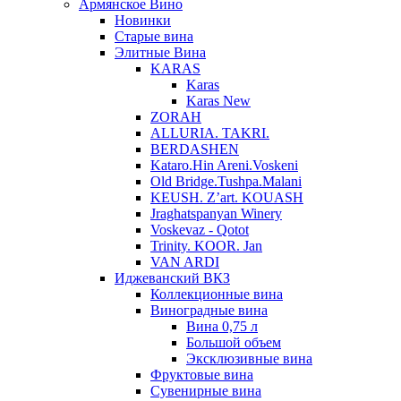
Армянское Вино
Новинки
Старые вина
Элитные Вина
KARAS
Karas
Karas New
ZORAH
ALLURIA. TAKRI.
BERDASHEN
Kataro.Hin Areni.Voskeni
Old Bridge.Tushpa.Malani
KEUSH. Z’art. KOUASH
Jraghatspanyan Winery
Voskevaz - Qotot
Trinity. KOOR. Jan
VAN ARDI
Иджеванский ВКЗ
Коллекционные вина
Виноградные вина
Вина 0,75 л
Большой объем
Эксклюзивные вина
Фруктовые вина
Cувенирные вина