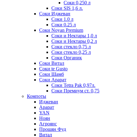
Соки 0,250 л
Соки SIS 1,6 л.
Соки Иджеван
Соки 1.0 л
Соки 0.25 л
Соки Noyan Premium
Соки и Нектары 1,0 л
Соки и Нектары 0,2 л
Соки стекло 0,75 л
Соки стекло 0,25 л
Соки Органик
Соки Витал
Соки te Gusto
Соки Шамб
Соки Арарат
Соки Tetra Pak 0,97л.
Соки Премиум ст. 0,75
Компоты
Иджеван
Арарат
YAN
Ноян
Агроянс
Прошян Фуд
Витал