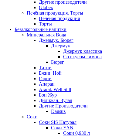
Другие производители
Globex
Печёная продукция. Торты
Печёная продукция
Торты
Безалкогольные напитки
Минеральная Вода
Джермук. Бюрег
Джермук
Джермук классика
Со вкусом лимона
Бюрег
Татни
Бжни. Ной
Гарни
Апаран
Ararat. Well Still
Бон Жур
Дилижан. Зулал
Другие Производители
Dausuz
Соки
Соки SIS Натурал
Соки YAN
Соки 0,930 л