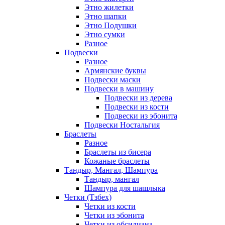
Этно жилетки
Этно шапки
Этно Подушки
Этно сумки
Разное
Подвески
Разное
Армянские буквы
Подвески маски
Подвески в машину
Подвески из дерева
Подвески из кости
Подвески из эбонита
Подвески Ностальгия
Браслеты
Разное
Браслеты из бисера
Кожаные браслеты
Тандыр, Мангал, Шампура
Тандыр, мангал
Шампура для шашлыка
Четки (Тзбех)
Четки из кости
Четки из эбонита
Четки из обсидиана