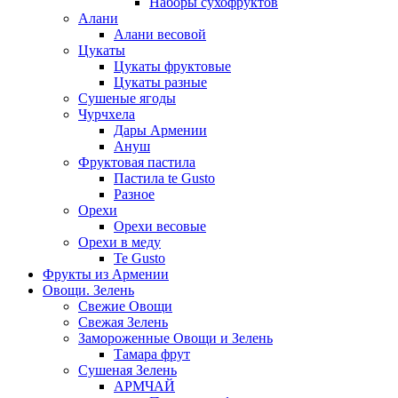
Наборы сухофруктов
Алани
Алани весовой
Цукаты
Цукаты фруктовые
Цукаты разные
Сушеные ягоды
Чурчхела
Дары Армении
Ануш
Фруктовая пастила
Пастила te Gusto
Разное
Орехи
Орехи весовые
Орехи в меду
Te Gusto
Фрукты из Армении
Овощи. Зелень
Свежие Овощи
Свежая Зелень
Замороженные Овощи и Зелень
Тамара фрут
Сушеная Зелень
АРМЧАЙ