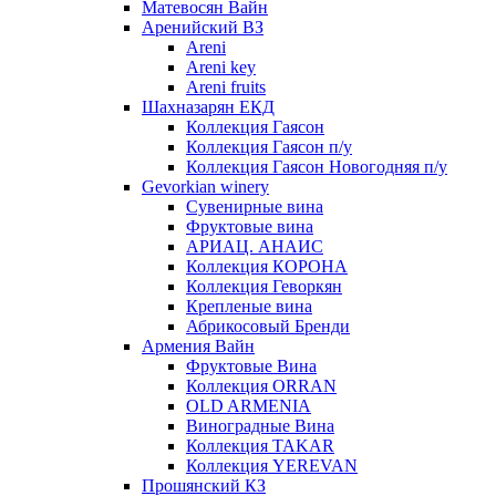
Матевосян Вайн
Аренийский ВЗ
Areni
Areni key
Areni fruits
Шахназарян ЕКД
Коллекция Гаясон
Коллекция Гаясон п/у
Коллекция Гаясон Новогодняя п/у
Gevorkian winery
Сувенирные вина
Фруктовые вина
АРИАЦ. АНАИС
Коллекция КОРОНА
Коллекция Геворкян
Крепленые вина
Абрикосовый Бренди
Армения Вайн
Фруктовые Вина
Коллекция ORRAN
OLD ARMENIA
Виноградные Вина
Коллекция TAKAR
Коллекция YEREVAN
Прошянский КЗ