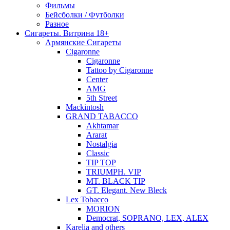
Фильмы
Бейсболки / Футболки
Разное
Сигареты. Витрина 18+
Армянские Сигареты
Cigaronne
Cigaronne
Tattoo by Cigaronne
Center
AMG
5th Street
Mackintosh
GRAND TABACCO
Akhtamar
Ararat
Nostalgia
Classic
TIP TOP
TRIUMPH. VIP
MT. BLACK TIP
GT. Elegant. New Bleck
Lex Tobacco
MORION
Democrat, SOPRANO, LEX, ALEX
Karelia and others