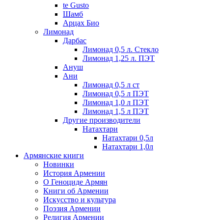
te Gusto
Шамб
Арцах Био
Лимонад
Дарбас
Лимонад 0,5 л. Стекло
Лимонад 1,25 л. ПЭТ
Ануш
Ани
Лимонад 0,5 л ст
Лимонад 0,5 л ПЭТ
Лимонад 1,0 л ПЭТ
Лимонад 1,5 л ПЭТ
Другие производители
Натахтари
Натахтари 0,5л
Натахтари 1,0л
Армянские книги
Новинки
История Армении
О Геноциде Армян
Книги об Армении
Иcкусство и культура
Поэзия Армении
Религия Армении