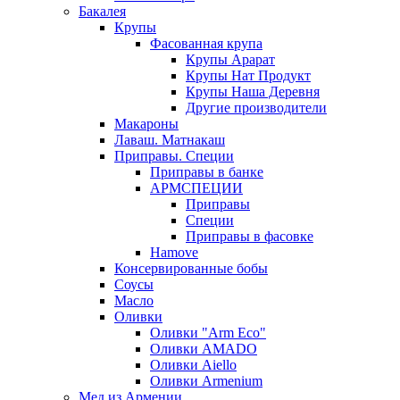
Бакалея
Крупы
Фасованная крупа
Крупы Арарат
Крупы Нат Продукт
Крупы Наша Деревня
Другие производители
Макароны
Лаваш. Матнакаш
Приправы. Специи
Приправы в банке
АРМСПЕЦИИ
Приправы
Специи
Приправы в фасовке
Hamove
Консервированные бобы
Соусы
Масло
Оливки
Оливки "Arm Eco"
Оливки AMADO
Оливки Aiello
Оливки Armenium
Мед из Армении