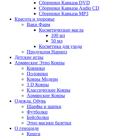
Сборники Кавказа DVD
Сборники Кавказа Audio CD
Сборники Кавказа MP3
Красота и здоровье
Ваки Фарм
Косметические масла
100 мл
50 мл
Косметика для ухода
Продукция Наринэ
Детские игры
Армянские Этно Ковры
Коврики
Половики
Ковры Модерн
3 D Ковры
Классические Ковры
Армянские Ковры
Одежда. Обувь
Шарфы и шапки
Футболки
Бейсболки
Этно масики балетки
О геноциде
Книги