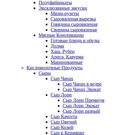
Полуфабрикаты
Эксклюзивные закуски
Мини-рулеты
Сыровяленая вырезка
Говядина сыровяленая
Свинина сыровяленая
Мясные Консервации
Готовые блюда и обеды
Долма
Хаш. Рубец
Ариса. Кавурма
Маринованные
Кисломолочные Продукты
Сыры
Сыр Чанах
Сыр Чанах в ведре
Сыр Чанах Экокат
Сыр Лори
Сыр Лори Премиум
Сыр Лори Экокат
Сыр Лори разный
Сыр Качотта
Сыр Овечий
Сыр Козий
Сыр в Керамике