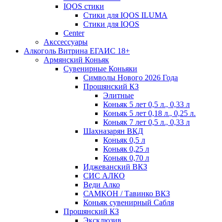
IQOS стики
Стики для IQOS ILUMA
Стики для IQOS
Сenter
Акссессуары
Алкоголь Витрина ЕГАИС 18+
Армянский Коньяк
Сувенирные Коньяки
Символы Нового 2026 Года
Прошянский КЗ
Элитные
Коньяк 5 лет 0,5 л., 0,33 л
Коньяк 5 лет 0,18 л., 0,25 л.
Коньяк 7 лет 0,5 л., 0,33 л
Шахназарян ВКД
Коньяк 0,5 л
Коньяк 0,25 л
Коньяк 0,70 л
Иджеванский ВКЗ
СИС АЛКО
Веди Алко
САМКОН / Тавинко ВКЗ
Коньяк сувенирный Сабля
Прошянский КЗ
Эксклюзив