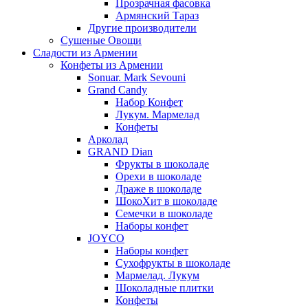
Прозрачная фасовка
Армянский Тараз
Другие производители
Сушеные Овощи
Сладости из Армении
Конфеты из Армении
Sonuar. Mark Sevouni
Grand Candy
Набор Конфет
Лукум. Мармелад
Конфеты
Арколад
GRAND Dian
Фрукты в шоколаде
Орехи в шоколаде
Драже в шоколаде
ШокоХит в шоколаде
Семечки в шоколаде
Наборы конфет
JOYCO
Наборы конфет
Сухофрукты в шоколаде
Мармелад. Лукум
Шоколадные плитки
Конфеты