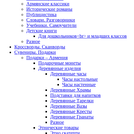
Армянские классики
Исторические романы
Публицистика
Словари. Разговорники
Учебники. Самоучители
Детские книги
Для дошкольников<br> и младших классов
Разное
Кроссворды. Сканворды
Сувениры. Подарки
Подарки – Армения
Подарочные монеты
Деревянные изделия
Деревянные часы
Часы настольные
Часы настенные
Деревянные Храмы
Подставки для напитков
Деревянные Тарелки
Деревянные Вазы
Деревянные Кресты
Деревянные Гранаты
Разное
Этнические товары
Этно скатерти