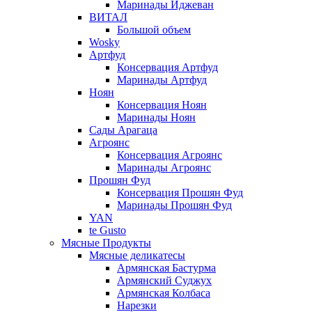
Маринады Иджеван
ВИТАЛ
Большой объем
Wosky
Артфуд
Консервация Артфуд
Маринады Артфуд
Ноян
Консервация Ноян
Маринады Ноян
Сады Арагаца
Агроянс
Консервация Агроянс
Маринады Агроянс
Прошян Фуд
Консервация Прошян Фуд
Маринады Прошян Фуд
YAN
te Gusto
Мясные Продукты
Мясные деликатесы
Армянская Бастурма
Армянский Суджух
Армянская Колбаса
Нарезки