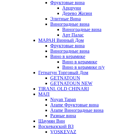
Фруктовые вина
Арцруни
Дерево Жизни
Элитные Вина
Виноградные вина
Виноградные вина
Арт Палас
МАРАН Винный Дом
Фруктовые вина
Виноградные вина
Вино в керамике
Вино в керамике
Вино в керамике п/у
Гетнатун Торговый Дом
GETNATOUN
GETNATOUN NEW
TIRANI. OLD CHINARI
МАП
Noyan Tapan
Arame Фруктовые вина
Arame Виноградные вина
Разные вина
Шаумян Вин
Воскевазский ВЗ
VOSKEVAZ