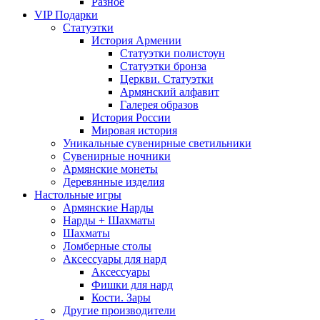
Разное
VIP Подарки
Статуэтки
История Армении
Статуэтки полистоун
Статуэтки бронза
Церкви. Статуэтки
Армянский алфавит
Галерея образов
История России
Мировая история
Уникальные сувенирные светильники
Сувенирные ночники
Армянские монеты
Деревянные изделия
Настольные игры
Армянские Нарды
Нарды + Шахматы
Шахматы
Ломберные столы
Аксессуары для нард
Аксессуары
Фишки для нард
Кости. Зары
Другие производители