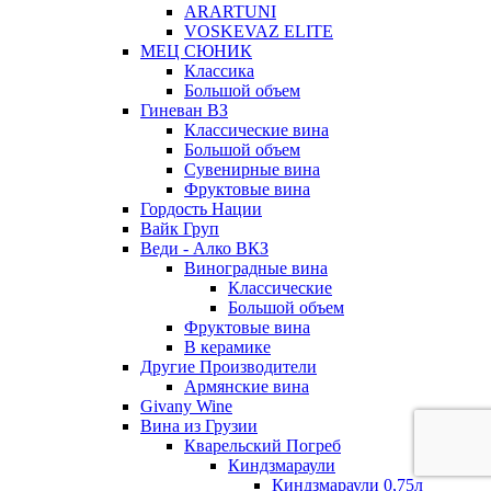
ARARTUNI
VOSKEVAZ ELITE
МЕЦ СЮНИК
Классика
Большой объем
Гиневан ВЗ
Классические вина
Большой объем
Сувенирные вина
Фруктовые вина
Гордость Нации
Вайк Груп
Веди - Алко ВКЗ
Виноградные вина
Классические
Большой объем
Фруктовые вина
В керамике
Другие Производители
Армянские вина
Givany Wine
Вина из Грузии
Кварельский Погреб
Киндзмараули
Киндзмараули 0,75л