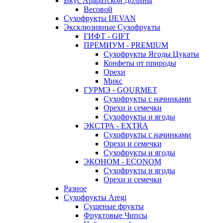
Вкус Араратской Долины
Весовой
Сухофрукты IJEVAN
Эксклюзивные Сухофрукты
ГИФТ - GIFT
ПРЕМИУМ - PREMIUM
Сухофрукты Ягоды Цукаты
Конфеты от природы
Орехи
Микс
ГУРМЭ - GOURMET
Сухофрукты с начинками
Орехи и семечки
Сухофрукты и ягоды
ЭКСТРА - EXTRA
Сухофрукты с начинками
Орехи и семечки
Сухофрукты и ягоды
ЭКОНОМ - ECONOM
Сухофрукты и ягоды
Орехи и семечки
Разное
Сухофрукты Aregi
Сушеные фрукты
Фруктовые Чипсы