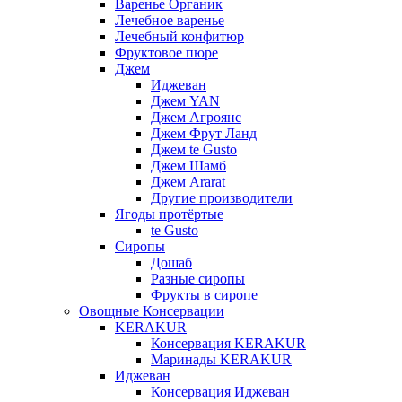
Варенье Органик
Лечебное варенье
Лечебный конфитюр
Фруктовое пюре
Джем
Иджеван
Джем YAN
Джем Агроянс
Джем Фрут Ланд
Джем te Gusto
Джем Шамб
Джем Ararat
Другие производители
Ягоды протёртые
te Gusto
Сиропы
Дошаб
Разные сиропы
Фрукты в сиропе
Овощные Консервации
KERAKUR
Консервация KERAKUR
Маринады KERAKUR
Иджеван
Консервация Иджеван