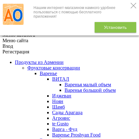
Нашим интернет-магазином намного удобнее
+7 (495) 646-888-1
пользоваться с помощью бесплатного
приложения!
В корзине
0
товаров
Установить
x
Меню каталога
Меню сайта
Вход
Регистрация
Продукты из Армении
Фруктовые консервации
Варенье
ВИТАЛ
Варенья малый объем
Варенья большой объем
Иджеван
Ноян
Шамб
Сады Арагаца
Агроянс
te Gusto
Варга - Фуд
Варенье Proshyan Food