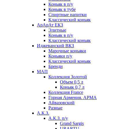
Коньяк в п/у
Коньяк в тубе
Спиртные напитки
Классический коньяк
АрАрАт ЕКЗ
Элитные
Коньяк в п/у
Классический коньяк
Иджеванский ВКЗ
Марочные коньяки
Коньяки п/у
Классический коньяк
Бренди
МАП
Коллекция Золотой
Объем 0,5 л
Коньяк 0,7 л
Коллекция France
Горная Армения. АРМА
Айвазовский
Разные
А.К.З.
А.К.З. п/у
Grand Sargis
URARTU