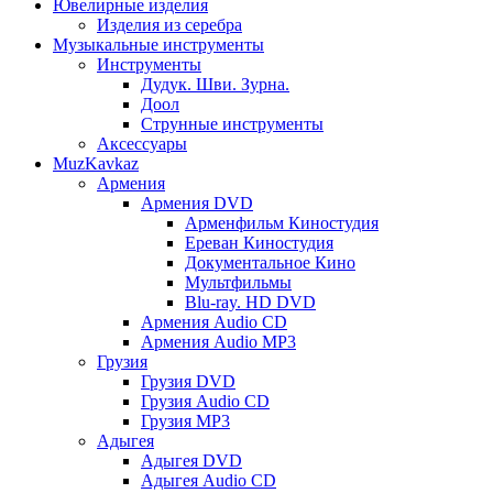
Ювелирные изделия
Изделия из серебра
Музыкальные инструменты
Инструменты
Дудук. Шви. Зурна.
Доол
Струнные инструменты
Аксессуары
MuzKavkaz
Армения
Армения DVD
Арменфильм Киностудия
Ереван Киностудия
Документальное Кино
Мультфильмы
Blu-ray. HD DVD
Армения Audio CD
Армения Audio MP3
Грузия
Грузия DVD
Грузия Audio CD
Грузия MP3
Адыгея
Адыгея DVD
Адыгея Audio CD