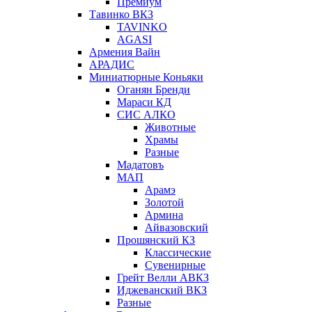
Премиум
Тавинко ВКЗ
TAVINKO
AGASI
Армения Вайн
АРАДИС
Миниатюрные Коньяки
Оганян Бренди
Мараси КД
СИС АЛКО
Животные
Храмы
Разные
Мадатовъ
МАП
Арамэ
Золотой
Армина
Айвазовский
Прошянский КЗ
Классические
Сувенирные
Грейт Велли АВКЗ
Иджеванский ВКЗ
Разные