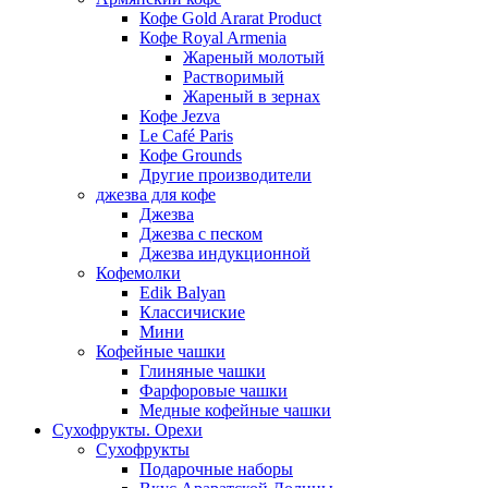
Кофе Gold Ararat Product
Кофе Royal Armenia
Жареный молотый
Растворимый
Жареный в зернах
Кофе Jezva
Le Café Paris
Кофе Grounds
Другие производители
джезва для кофе
Джезва
Джезва с песком
Джезва индукционной
Кофемолки
Edik Balyan
Классичиские
Мини
Кофейные чашки
Глиняные чашки
Фарфоровые чашки
Медные кофейные чашки
Сухофрукты. Орехи
Сухофрукты
Подарочные наборы