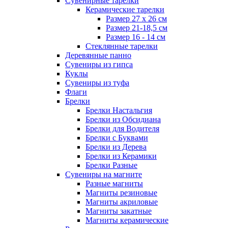
Сувенирные тарелки
Керамические тарелки
Размер 27 х 26 см
Размер 21-18,5 см
Размер 16 - 14 см
Стеклянные тарелки
Деревянные панно
Сувениры из гипса
Куклы
Сувениры из туфа
Флаги
Брелки
Брелки Настальгия
Брелки из Обсидиана
Брелки для Водителя
Брелки с Буквами
Брелки из Дерева
Брелки из Керамики
Брелки Разные
Сувениры на магните
Разные магниты
Магниты резиновые
Магниты акриловые
Магниты закатные
Магниты керамические