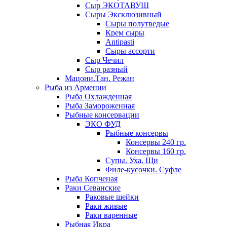
Сыр ЭКОТАВУШ
Сыры Эксклюзивный
Сыры полутведые
Крем сыры
Antipasti
Сыры ассорти
Сыр Чечил
Сыр разный
Мацони.Тан. Режан
Рыба из Армении
Рыба Охлажденная
Рыба Замороженная
Рыбные консервации
ЭКО ФУД
Рыбные консервы
Консервы 240 гр.
Консервы 160 гр.
Супы. Уха. Щи
Филе-кусочки. Суфле
Рыба Копченая
Раки Севанские
Раковые шейки
Раки живые
Раки варенные
Рыбная Икра