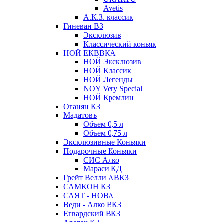
Avetis
А.К.З. классик
Гиневан ВЗ
Эксклюзив
Классический коньяк
НОЙ ЕКВВКА
НОЙ Эксклюзив
НОЙ Классик
НОЙ Легенды
NOY Very Speсial
НОЙ Кремлин
Оганян КЗ
Мадатовъ
Объем 0,5 л
Объем 0,75 л
Эксклюзивные Коньяки
Подарочные Коньяки
СИС Алко
Мараси КД
Грейт Велли АВКЗ
САМКОН КЗ
САЯТ - НОВА
Веди - Алко ВКЗ
Егвардский ВКЗ