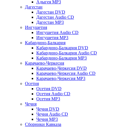
Адыгея MP3
Дагестан
Дагестан DVD
Дагестан Audio CD
Дагестан MP3
Ингушетия
Ингушетия Audio CD
Ингушетия MP3
Кабардино-Балкария
Кабардино-Балкария DVD
Кабардино-Балкария Audio CD
Кабардино-Балкария MP3
Карачаево-Черкесия
Карачаево-Черкесия DVD
Карачаево-Черкесия Audio CD
Карачаево-Черкесия MP3
Осетия
Осетия DVD
Осетия Audio CD
Осетия MP3
Чечня
Чечня DVD
Чечня Audio CD
Чечня MP3
Сборники Кавказа