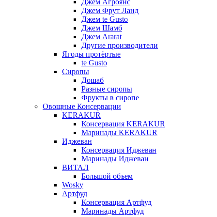
Джем Агроянс
Джем Фрут Ланд
Джем te Gusto
Джем Шамб
Джем Ararat
Другие производители
Ягоды протёртые
te Gusto
Сиропы
Дошаб
Разные сиропы
Фрукты в сиропе
Овощные Консервации
KERAKUR
Консервация KERAKUR
Маринады KERAKUR
Иджеван
Консервация Иджеван
Маринады Иджеван
ВИТАЛ
Большой объем
Wosky
Артфуд
Консервация Артфуд
Маринады Артфуд