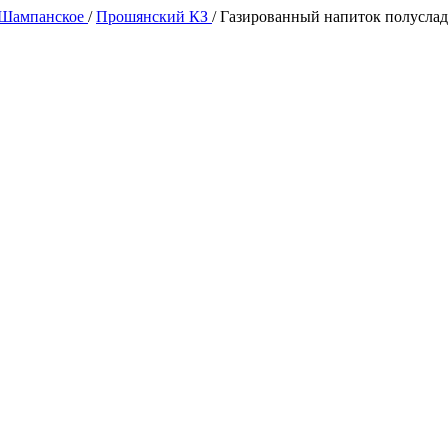
 Шампанское
/
Прошянский КЗ
/
Газированный напиток полусла