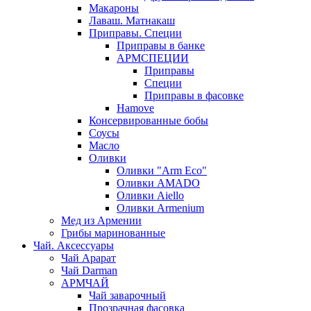
Макароны
Лаваш. Матнакаш
Приправы. Специи
Приправы в банке
АРМСПЕЦИИ
Приправы
Специи
Приправы в фасовке
Hamove
Консервированные бобы
Соусы
Масло
Оливки
Оливки "Arm Eco"
Оливки AMADO
Оливки Aiello
Оливки Armenium
Мед из Армении
Грибы маринованные
Чай. Аксессуары
Чай Арарат
Чай Darman
АРМЧАЙ
Чай заварочный
Прозрачная фасовка