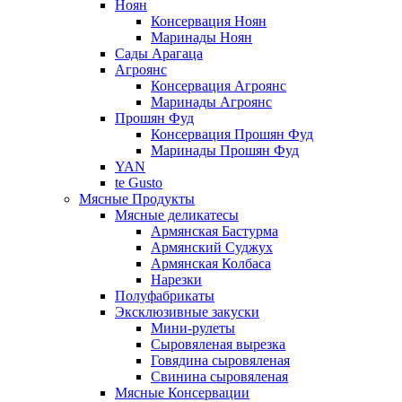
Ноян
Консервация Ноян
Маринады Ноян
Сады Арагаца
Агроянс
Консервация Агроянс
Маринады Агроянс
Прошян Фуд
Консервация Прошян Фуд
Маринады Прошян Фуд
YAN
te Gusto
Мясные Продукты
Мясные деликатесы
Армянская Бастурма
Армянский Суджух
Армянская Колбаса
Нарезки
Полуфабрикаты
Эксклюзивные закуски
Мини-рулеты
Сыровяленая вырезка
Говядина сыровяленая
Свинина сыровяленая
Мясные Консервации