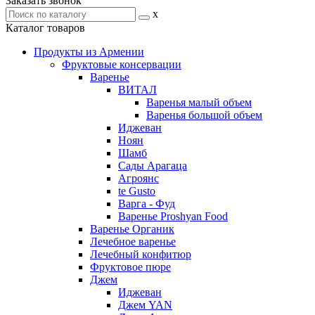
Заказать звонок
x
Каталог товаров
Продукты из Армении
Фруктовые консервации
Варенье
ВИТАЛ
Варенья малый объем
Варенья большой объем
Иджеван
Ноян
Шамб
Сады Арагаца
Агроянс
te Gusto
Варга - Фуд
Варенье Proshyan Food
Варенье Органик
Лечебное варенье
Лечебный конфитюр
Фруктовое пюре
Джем
Иджеван
Джем YAN