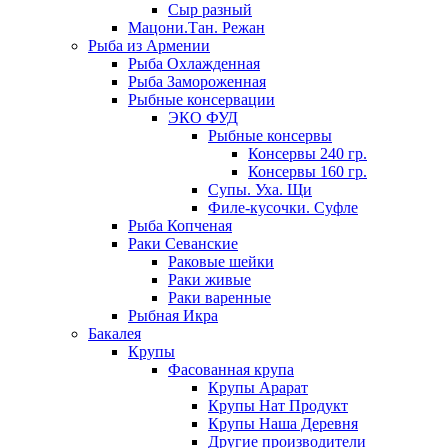
Сыр разный
Мацони.Тан. Режан
Рыба из Армении
Рыба Охлажденная
Рыба Замороженная
Рыбные консервации
ЭКО ФУД
Рыбные консервы
Консервы 240 гр.
Консервы 160 гр.
Супы. Уха. Щи
Филе-кусочки. Суфле
Рыба Копченая
Раки Севанские
Раковые шейки
Раки живые
Раки варенные
Рыбная Икра
Бакалея
Крупы
Фасованная крупа
Крупы Арарат
Крупы Нат Продукт
Крупы Наша Деревня
Другие производители