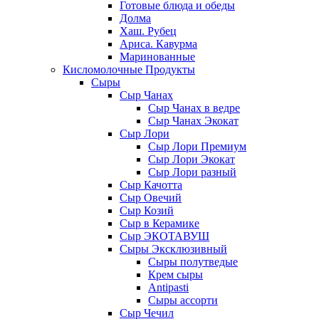
Готовые блюда и обеды
Долма
Хаш. Рубец
Ариса. Кавурма
Маринованные
Кисломолочные Продукты
Сыры
Сыр Чанах
Сыр Чанах в ведре
Сыр Чанах Экокат
Сыр Лори
Сыр Лори Премиум
Сыр Лори Экокат
Сыр Лори разный
Сыр Качотта
Сыр Овечий
Сыр Козий
Сыр в Керамике
Сыр ЭКОТАВУШ
Сыры Эксклюзивный
Сыры полутведые
Крем сыры
Antipasti
Сыры ассорти
Сыр Чечил