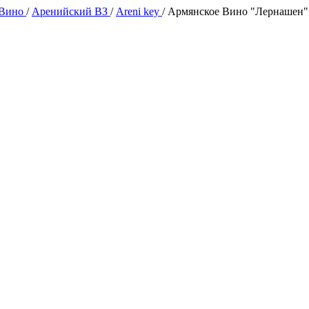
 Вино
/
Аренийский ВЗ
/
Areni key
/
Армянское Вино "Лернашен" 