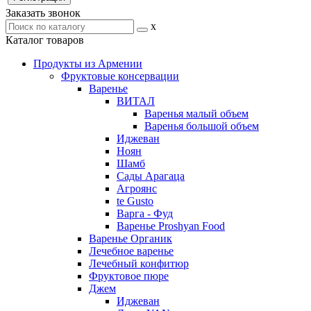
Заказать звонок
x
Каталог товаров
Продукты из Армении
Фруктовые консервации
Варенье
ВИТАЛ
Варенья малый объем
Варенья большой объем
Иджеван
Ноян
Шамб
Сады Арагаца
Агроянс
te Gusto
Варга - Фуд
Варенье Proshyan Food
Варенье Органик
Лечебное варенье
Лечебный конфитюр
Фруктовое пюре
Джем
Иджеван