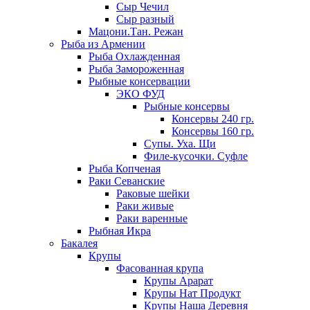
Сыр Чечил
Сыр разный
Мацони.Тан. Режан
Рыба из Армении
Рыба Охлажденная
Рыба Замороженная
Рыбные консервации
ЭКО ФУД
Рыбные консервы
Консервы 240 гр.
Консервы 160 гр.
Супы. Уха. Щи
Филе-кусочки. Суфле
Рыба Копченая
Раки Севанские
Раковые шейки
Раки живые
Раки варенные
Рыбная Икра
Бакалея
Крупы
Фасованная крупа
Крупы Арарат
Крупы Нат Продукт
Крупы Наша Деревня