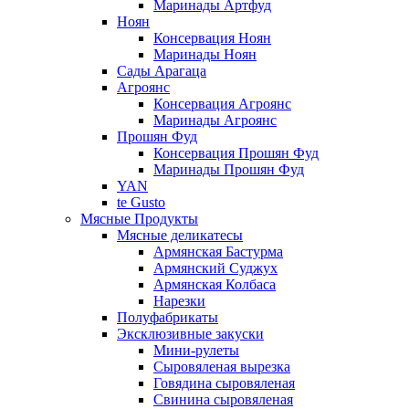
Маринады Артфуд
Ноян
Консервация Ноян
Маринады Ноян
Сады Арагаца
Агроянс
Консервация Агроянс
Маринады Агроянс
Прошян Фуд
Консервация Прошян Фуд
Маринады Прошян Фуд
YAN
te Gusto
Мясные Продукты
Мясные деликатесы
Армянская Бастурма
Армянский Суджух
Армянская Колбаса
Нарезки
Полуфабрикаты
Эксклюзивные закуски
Мини-рулеты
Сыровяленая вырезка
Говядина сыровяленая
Свинина сыровяленая