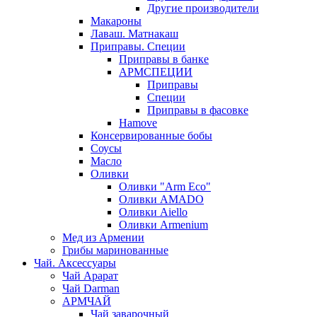
Другие производители
Макароны
Лаваш. Матнакаш
Приправы. Специи
Приправы в банке
АРМСПЕЦИИ
Приправы
Специи
Приправы в фасовке
Hamove
Консервированные бобы
Соусы
Масло
Оливки
Оливки "Arm Eco"
Оливки AMADO
Оливки Aiello
Оливки Armenium
Мед из Армении
Грибы маринованные
Чай. Аксессуары
Чай Арарат
Чай Darman
АРМЧАЙ
Чай заварочный