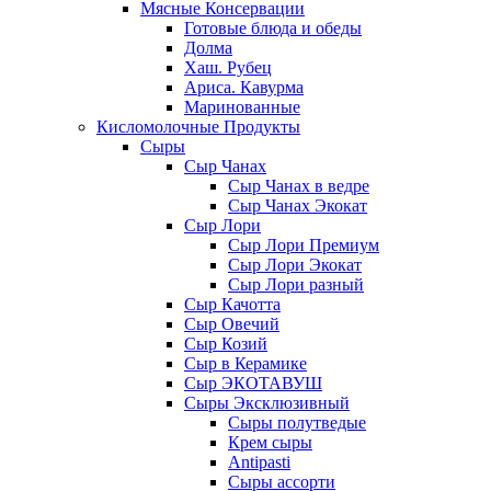
Мясные Консервации
Готовые блюда и обеды
Долма
Хаш. Рубец
Ариса. Кавурма
Маринованные
Кисломолочные Продукты
Сыры
Сыр Чанах
Сыр Чанах в ведре
Сыр Чанах Экокат
Сыр Лори
Сыр Лори Премиум
Сыр Лори Экокат
Сыр Лори разный
Сыр Качотта
Сыр Овечий
Сыр Козий
Сыр в Керамике
Сыр ЭКОТАВУШ
Сыры Эксклюзивный
Сыры полутведые
Крем сыры
Antipasti
Сыры ассорти