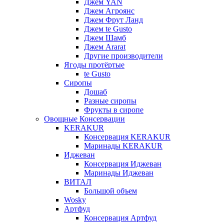
Джем YAN
Джем Агроянс
Джем Фрут Ланд
Джем te Gusto
Джем Шамб
Джем Ararat
Другие производители
Ягоды протёртые
te Gusto
Сиропы
Дошаб
Разные сиропы
Фрукты в сиропе
Овощные Консервации
KERAKUR
Консервация KERAKUR
Маринады KERAKUR
Иджеван
Консервация Иджеван
Маринады Иджеван
ВИТАЛ
Большой объем
Wosky
Артфуд
Консервация Артфуд