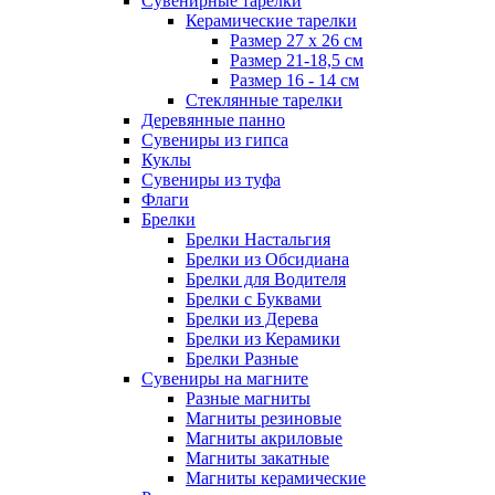
Сувенирные тарелки
Керамические тарелки
Размер 27 х 26 см
Размер 21-18,5 см
Размер 16 - 14 см
Стеклянные тарелки
Деревянные панно
Сувениры из гипса
Куклы
Сувениры из туфа
Флаги
Брелки
Брелки Настальгия
Брелки из Обсидиана
Брелки для Водителя
Брелки с Буквами
Брелки из Дерева
Брелки из Керамики
Брелки Разные
Сувениры на магните
Разные магниты
Магниты резиновые
Магниты акриловые
Магниты закатные
Магниты керамические