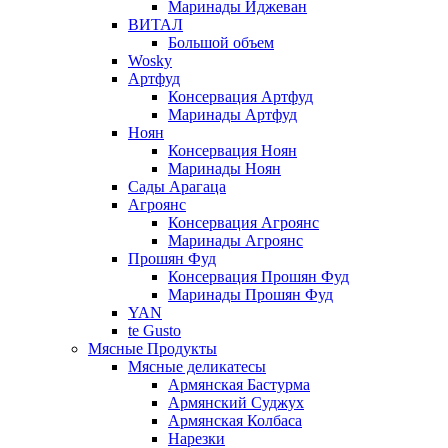
Маринады Иджеван
ВИТАЛ
Большой объем
Wosky
Артфуд
Консервация Артфуд
Маринады Артфуд
Ноян
Консервация Ноян
Маринады Ноян
Сады Арагаца
Агроянс
Консервация Агроянс
Маринады Агроянс
Прошян Фуд
Консервация Прошян Фуд
Маринады Прошян Фуд
YAN
te Gusto
Мясные Продукты
Мясные деликатесы
Армянская Бастурма
Армянский Суджух
Армянская Колбаса
Нарезки