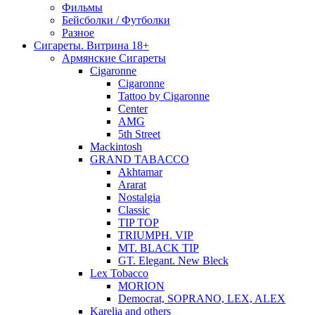
Фильмы
Бейсболки / Футболки
Разное
Сигареты. Витрина 18+
Армянские Сигареты
Cigaronne
Cigaronne
Tattoo by Cigaronne
Center
AMG
5th Street
Mackintosh
GRAND TABACCO
Akhtamar
Ararat
Nostalgia
Classic
TIP TOP
TRIUMPH. VIP
MT. BLACK TIP
GT. Elegant. New Bleck
Lex Tobacco
MORION
Democrat, SOPRANO, LEX, ALEX
Karelia and others