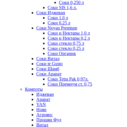
Соки 0,250 л
Соки SIS 1,6 л.
Соки Иджеван
Соки 1.0 л
Соки 0.25 л
Соки Noyan Premium
Соки и Нектары 1,0 л
Соки и Нектары 0,2 л
Соки стекло 0,75 л
Соки стекло 0,25 л
Соки Органик
Соки Витал
Соки te Gusto
Соки Шамб
Соки Арарат
Соки Tetra Pak 0,97л.
Соки Премиум ст. 0,75
Компоты
Иджеван
Арарат
YAN
Ноян
Агроянс
Прошян Фуд
Витал