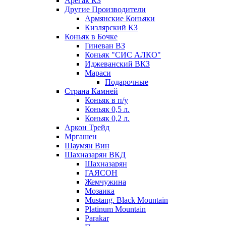
Арегак КЗ
Другие Производители
Армянские Коньяки
Кизлярский КЗ
Коньяк в Бочке
Гиневан ВЗ
Коньяк "СИС АЛКО"
Иджеванский ВКЗ
Мараси
Подарочные
Страна Камней
Коньяк в п/у
Коньяк 0,5 л.
Коньяк 0,2 л.
Аркон Трейд
Мргашен
Шаумян Вин
Шахназарян ВКД
Шахназарян
ГАЯСОН
Жемчужина
Мозаика
Mustang. Black Mountain
Platinum Mountain
Parakar