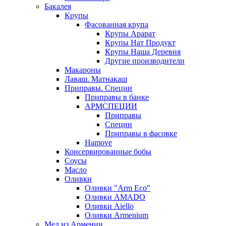
Бакалея
Крупы
Фасованная крупа
Крупы Арарат
Крупы Нат Продукт
Крупы Наша Деревня
Другие производители
Макароны
Лаваш. Матнакаш
Приправы. Специи
Приправы в банке
АРМСПЕЦИИ
Приправы
Специи
Приправы в фасовке
Hamove
Консервированные бобы
Соусы
Масло
Оливки
Оливки "Arm Eco"
Оливки AMADO
Оливки Aiello
Оливки Armenium
Мед из Армении