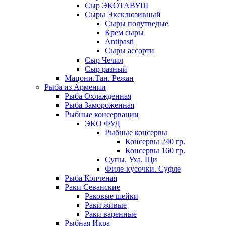
Сыр ЭКОТАВУШ
Сыры Эксклюзивный
Сыры полутведые
Крем сыры
Antipasti
Сыры ассорти
Сыр Чечил
Сыр разный
Мацони.Тан. Режан
Рыба из Армении
Рыба Охлажденная
Рыба Замороженная
Рыбные консервации
ЭКО ФУД
Рыбные консервы
Консервы 240 гр.
Консервы 160 гр.
Супы. Уха. Щи
Филе-кусочки. Суфле
Рыба Копченая
Раки Севанские
Раковые шейки
Раки живые
Раки варенные
Рыбная Икра