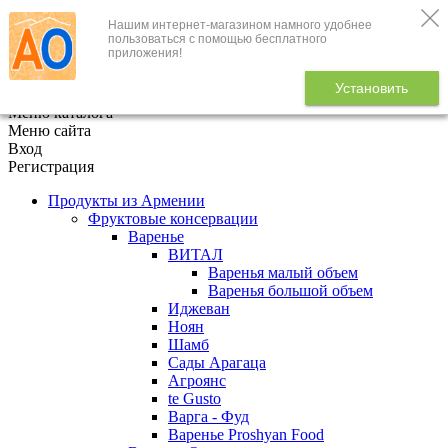
Нашим интернет-магазином намного удобнее
+7 (495) 646-888-1
пользоваться с помощью бесплатного
приложения!
В корзине
0
товаров
Установить
x
Меню каталога
Меню сайта
Вход
Регистрация
Продукты из Армении
Фруктовые консервации
Варенье
ВИТАЛ
Варенья малый объем
Варенья большой объем
Иджеван
Ноян
Шамб
Сады Арагаца
Агроянс
te Gusto
Варга - Фуд
Варенье Proshyan Food