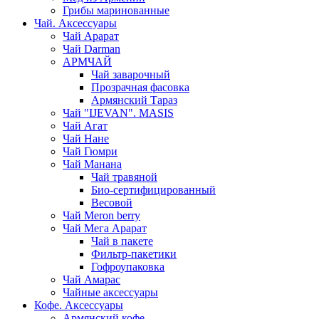
Грибы маринованные
Чай. Аксессуары
Чай Арарат
Чай Darman
АРМЧАЙ
Чай заварочный
Прозрачная фасовка
Армянский Тараз
Чай "IJEVAN". MASIS
Чай Агат
Чай Нане
Чай Гюмри
Чай Манана
Чай травяной
Био-сертифицированный
Весовой
Чай Meron berry
Чай Мега Арарат
Чай в пакете
Фильтр-пакетики
Гофроупаковка
Чай Амарас
Чайные аксессуары
Кофе. Аксессуары
Армянский кофе