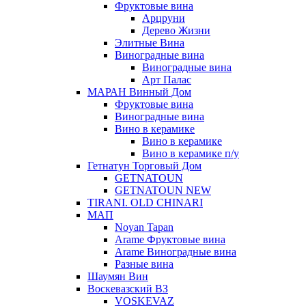
Фруктовые вина
Арцруни
Дерево Жизни
Элитные Вина
Виноградные вина
Виноградные вина
Арт Палас
МАРАН Винный Дом
Фруктовые вина
Виноградные вина
Вино в керамике
Вино в керамике
Вино в керамике п/у
Гетнатун Торговый Дом
GETNATOUN
GETNATOUN NEW
TIRANI. OLD CHINARI
МАП
Noyan Tapan
Arame Фруктовые вина
Arame Виноградные вина
Разные вина
Шаумян Вин
Воскевазский ВЗ
VOSKEVAZ