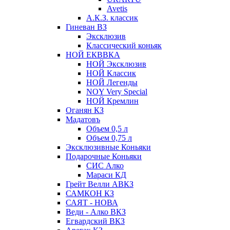
Avetis
А.К.З. классик
Гиневан ВЗ
Эксклюзив
Классический коньяк
НОЙ ЕКВВКА
НОЙ Эксклюзив
НОЙ Классик
НОЙ Легенды
NOY Very Speсial
НОЙ Кремлин
Оганян КЗ
Мадатовъ
Объем 0,5 л
Объем 0,75 л
Эксклюзивные Коньяки
Подарочные Коньяки
СИС Алко
Мараси КД
Грейт Велли АВКЗ
САМКОН КЗ
САЯТ - НОВА
Веди - Алко ВКЗ
Егвардский ВКЗ