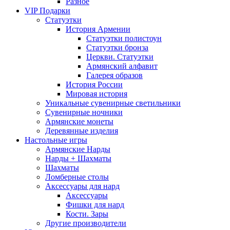
Разное
VIP Подарки
Статуэтки
История Армении
Статуэтки полистоун
Статуэтки бронза
Церкви. Статуэтки
Армянский алфавит
Галерея образов
История России
Мировая история
Уникальные сувенирные светильники
Сувенирные ночники
Армянские монеты
Деревянные изделия
Настольные игры
Армянские Нарды
Нарды + Шахматы
Шахматы
Ломберные столы
Аксессуары для нард
Аксессуары
Фишки для нард
Кости. Зары
Другие производители