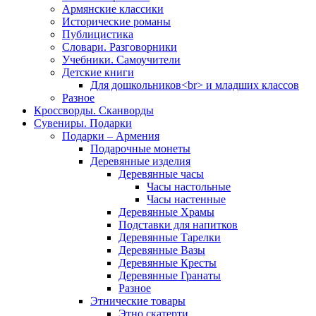
Армянские классики
Исторические романы
Публицистика
Словари. Разговорники
Учебники. Самоучители
Детские книги
Для дошкольников<br> и младших классов
Разное
Кроссворды. Сканворды
Сувениры. Подарки
Подарки – Армения
Подарочные монеты
Деревянные изделия
Деревянные часы
Часы настольные
Часы настенные
Деревянные Храмы
Подставки для напитков
Деревянные Тарелки
Деревянные Вазы
Деревянные Кресты
Деревянные Гранаты
Разное
Этнические товары
Этно скатерти