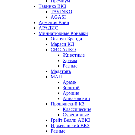
Премиум
Тавинко ВКЗ
TAVINKO
AGASI
Армения Вайн
АРАДИС
Миниатюрные Коньяки
Оганян Бренди
Мараси КД
СИС АЛКО
Животные
Храмы
Разные
Мадатовъ
МАП
Арамэ
Золотой
Армина
Айвазовский
Прошянский КЗ
Классические
Сувенирные
Грейт Велли АВКЗ
Иджеванский ВКЗ
Разные