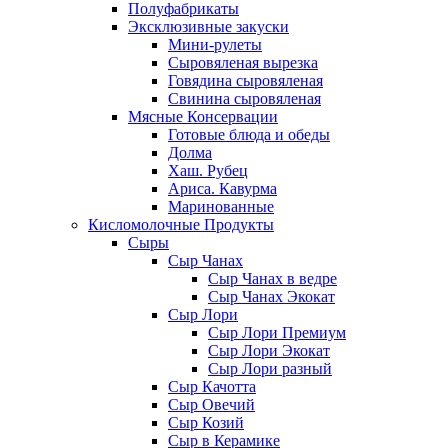
Полуфабрикаты
Эксклюзивные закуски
Мини-рулеты
Сыровяленая вырезка
Говядина сыровяленая
Свинина сыровяленая
Мясные Консервации
Готовые блюда и обеды
Долма
Хаш. Рубец
Ариса. Кавурма
Маринованные
Кисломолочные Продукты
Сыры
Сыр Чанах
Сыр Чанах в ведре
Сыр Чанах Экокат
Сыр Лори
Сыр Лори Премиум
Сыр Лори Экокат
Сыр Лори разный
Сыр Качотта
Сыр Овечий
Сыр Козий
Сыр в Керамике