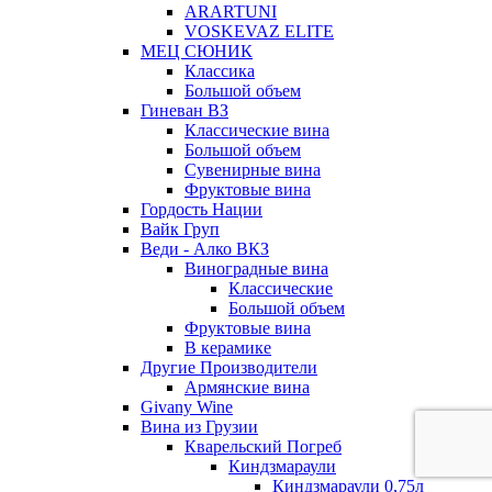
ARARTUNI
VOSKEVAZ ELITE
МЕЦ СЮНИК
Классика
Большой объем
Гиневан ВЗ
Классические вина
Большой объем
Сувенирные вина
Фруктовые вина
Гордость Нации
Вайк Груп
Веди - Алко ВКЗ
Виноградные вина
Классические
Большой объем
Фруктовые вина
В керамике
Другие Производители
Армянские вина
Givany Wine
Вина из Грузии
Кварельский Погреб
Киндзмараули
Киндзмараули 0,75л