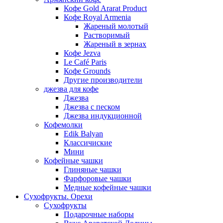
Кофе Gold Ararat Product
Кофе Royal Armenia
Жареный молотый
Растворимый
Жареный в зернах
Кофе Jezva
Le Café Paris
Кофе Grounds
Другие производители
джезва для кофе
Джезва
Джезва с песком
Джезва индукционной
Кофемолки
Edik Balyan
Классичиские
Мини
Кофейные чашки
Глиняные чашки
Фарфоровые чашки
Медные кофейные чашки
Сухофрукты. Орехи
Сухофрукты
Подарочные наборы