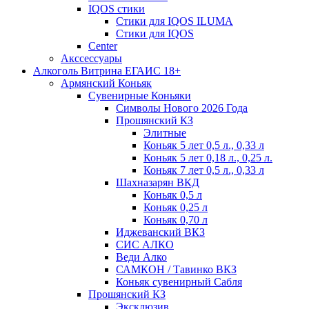
IQOS стики
Стики для IQOS ILUMA
Стики для IQOS
Сenter
Акссессуары
Алкоголь Витрина ЕГАИС 18+
Армянский Коньяк
Сувенирные Коньяки
Символы Нового 2026 Года
Прошянский КЗ
Элитные
Коньяк 5 лет 0,5 л., 0,33 л
Коньяк 5 лет 0,18 л., 0,25 л.
Коньяк 7 лет 0,5 л., 0,33 л
Шахназарян ВКД
Коньяк 0,5 л
Коньяк 0,25 л
Коньяк 0,70 л
Иджеванский ВКЗ
СИС АЛКО
Веди Алко
САМКОН / Тавинко ВКЗ
Коньяк сувенирный Сабля
Прошянский КЗ
Эксклюзив