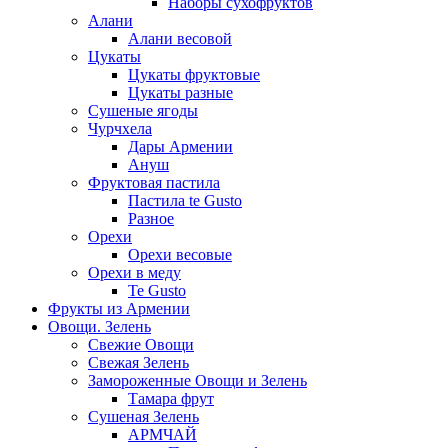
Наборы сухофруктов
Алани
Алани весовой
Цукаты
Цукаты фруктовые
Цукаты разные
Сушеные ягоды
Чурчхела
Дары Армении
Ануш
Фруктовая пастила
Пастила te Gusto
Разное
Орехи
Орехи весовые
Орехи в меду
Te Gusto
Фрукты из Армении
Овощи. Зелень
Свежие Овощи
Свежая Зелень
Замороженные Овощи и Зелень
Тамара фрут
Сушеная Зелень
АРМЧАЙ