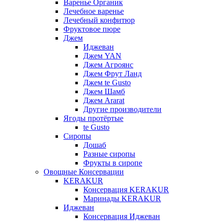
Варенье Органик
Лечебное варенье
Лечебный конфитюр
Фруктовое пюре
Джем
Иджеван
Джем YAN
Джем Агроянс
Джем Фрут Ланд
Джем te Gusto
Джем Шамб
Джем Ararat
Другие производители
Ягоды протёртые
te Gusto
Сиропы
Дошаб
Разные сиропы
Фрукты в сиропе
Овощные Консервации
KERAKUR
Консервация KERAKUR
Маринады KERAKUR
Иджеван
Консервация Иджеван