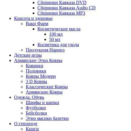
Сборники Кавказа DVD
Сборники Кавказа Audio CD
Сборники Кавказа MP3
Красота и здоровье
Ваки Фарм
Косметические масла
100 мл
50 мл
Косметика для ухода
Продукция Наринэ
Детские игры
Армянские Этно Ковры
Коврики
Половики
Ковры Модерн
3 D Ковры
Классические Ковры
Армянские Ковры
Одежда. Обувь
Шарфы и шапки
Футболки
Бейсболки
Этно масики балетки
О геноциде
Книги