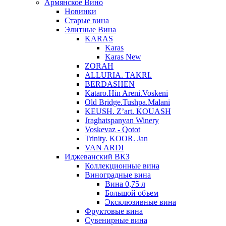
Армянское Вино
Новинки
Старые вина
Элитные Вина
KARAS
Karas
Karas New
ZORAH
ALLURIA. TAKRI.
BERDASHEN
Kataro.Hin Areni.Voskeni
Old Bridge.Tushpa.Malani
KEUSH. Z’art. KOUASH
Jraghatspanyan Winery
Voskevaz - Qotot
Trinity. KOOR. Jan
VAN ARDI
Иджеванский ВКЗ
Коллекционные вина
Виноградные вина
Вина 0,75 л
Большой объем
Эксклюзивные вина
Фруктовые вина
Cувенирные вина