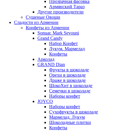
Прозрачная фасовка
Армянский Тараз
Другие производители
Сушеные Овощи
Сладости из Армении
Конфеты из Армении
Sonuar. Mark Sevouni
Grand Candy
Набор Конфет
Лукум. Мармелад
Конфеты
Арколад
GRAND Dian
Фрукты в шоколаде
Орехи в шоколаде
Драже в шоколаде
ШокоХит в шоколаде
Семечки в шоколаде
Наборы конфет
JOYCO
Наборы конфет
Сухофрукты в шоколаде
Мармелад. Лукум
Шоколадные плитки
Конфеты