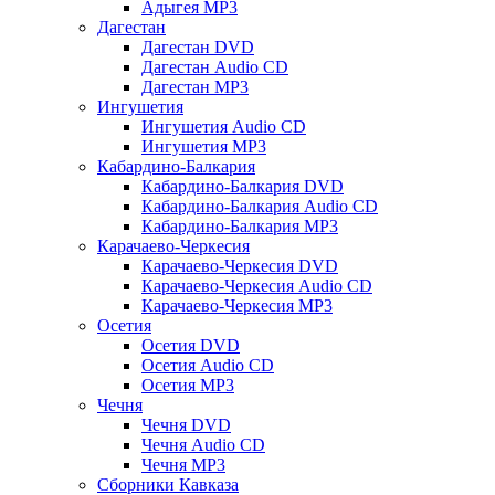
Адыгея MP3
Дагестан
Дагестан DVD
Дагестан Audio CD
Дагестан MP3
Ингушетия
Ингушетия Audio CD
Ингушетия MP3
Кабардино-Балкария
Кабардино-Балкария DVD
Кабардино-Балкария Audio CD
Кабардино-Балкария MP3
Карачаево-Черкесия
Карачаево-Черкесия DVD
Карачаево-Черкесия Audio CD
Карачаево-Черкесия MP3
Осетия
Осетия DVD
Осетия Audio CD
Осетия MP3
Чечня
Чечня DVD
Чечня Audio CD
Чечня MP3
Сборники Кавказа