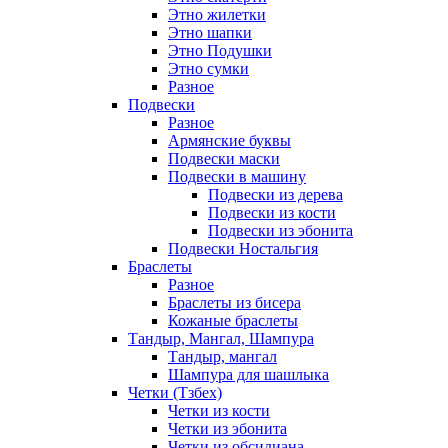
Этно жилетки
Этно шапки
Этно Подушки
Этно сумки
Разное
Подвески
Разное
Армянские буквы
Подвески маски
Подвески в машину
Подвески из дерева
Подвески из кости
Подвески из эбонита
Подвески Ностальгия
Браслеты
Разное
Браслеты из бисера
Кожаные браслеты
Тандыр, Мангал, Шампура
Тандыр, мангал
Шампура для шашлыка
Четки (Тзбех)
Четки из кости
Четки из эбонита
Четки из обсидиана