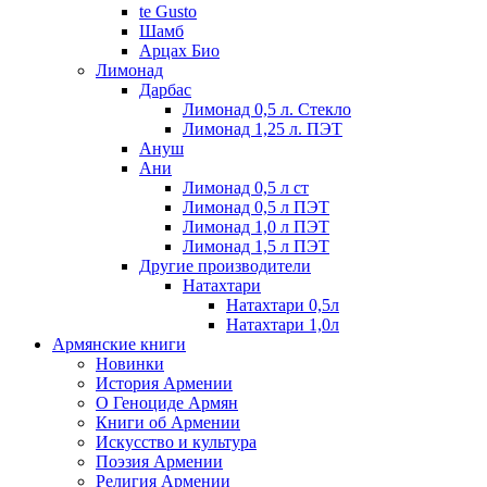
te Gusto
Шамб
Арцах Био
Лимонад
Дарбас
Лимонад 0,5 л. Стекло
Лимонад 1,25 л. ПЭТ
Ануш
Ани
Лимонад 0,5 л ст
Лимонад 0,5 л ПЭТ
Лимонад 1,0 л ПЭТ
Лимонад 1,5 л ПЭТ
Другие производители
Натахтари
Натахтари 0,5л
Натахтари 1,0л
Армянские книги
Новинки
История Армении
О Геноциде Армян
Книги об Армении
Иcкусство и культура
Поэзия Армении
Религия Армении