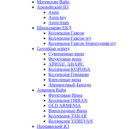
Матевосян Вайн
Аренийский ВЗ
Areni
Areni key
Areni fruits
Шахназарян ЕКД
Коллекция Гаясон
Коллекция Гаясон п/у
Коллекция Гаясон Новогодняя п/у
Gevorkian winery
Сувенирные вина
Фруктовые вина
АРИАЦ. АНАИС
Коллекция КОРОНА
Коллекция Геворкян
Крепленые вина
Абрикосовый Бренди
Армения Вайн
Фруктовые Вина
Коллекция ORRAN
OLD ARMENIA
Виноградные Вина
Коллекция TAKAR
Коллекция YEREVAN
Прошянский КЗ