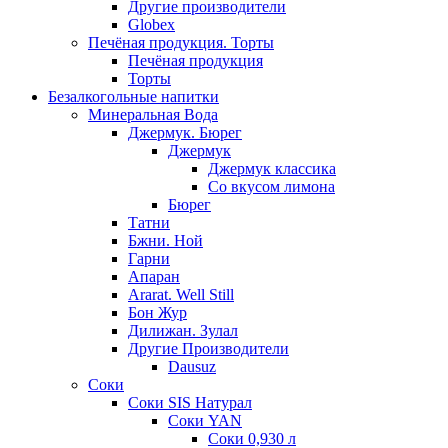
Другие производители
Globex
Печёная продукция. Торты
Печёная продукция
Торты
Безалкогольные напитки
Минеральная Вода
Джермук. Бюрег
Джермук
Джермук классика
Со вкусом лимона
Бюрег
Татни
Бжни. Ной
Гарни
Апаран
Ararat. Well Still
Бон Жур
Дилижан. Зулал
Другие Производители
Dausuz
Соки
Соки SIS Натурал
Соки YAN
Соки 0,930 л