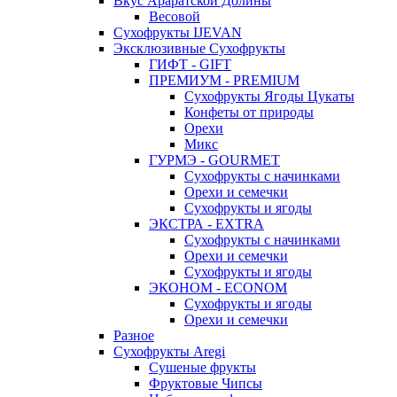
Вкус Араратской Долины
Весовой
Сухофрукты IJEVAN
Эксклюзивные Сухофрукты
ГИФТ - GIFT
ПРЕМИУМ - PREMIUM
Сухофрукты Ягоды Цукаты
Конфеты от природы
Орехи
Микс
ГУРМЭ - GOURMET
Сухофрукты с начинками
Орехи и семечки
Сухофрукты и ягоды
ЭКСТРА - EXTRA
Сухофрукты с начинками
Орехи и семечки
Сухофрукты и ягоды
ЭКОНОМ - ECONOM
Сухофрукты и ягоды
Орехи и семечки
Разное
Сухофрукты Aregi
Сушеные фрукты
Фруктовые Чипсы