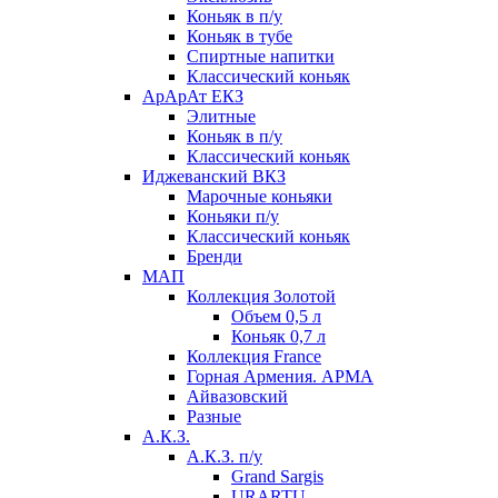
Коньяк в п/у
Коньяк в тубе
Спиртные напитки
Классический коньяк
АрАрАт ЕКЗ
Элитные
Коньяк в п/у
Классический коньяк
Иджеванский ВКЗ
Марочные коньяки
Коньяки п/у
Классический коньяк
Бренди
МАП
Коллекция Золотой
Объем 0,5 л
Коньяк 0,7 л
Коллекция France
Горная Армения. АРМА
Айвазовский
Разные
А.К.З.
А.К.З. п/у
Grand Sargis
URARTU