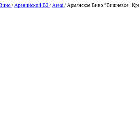
 Вино
/
Аренийский ВЗ
/
Areni
/
Армянское Вино "Вишневое" Кра