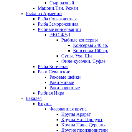
Сыр разный
Мацони.Тан. Режан
Рыба из Армении
Рыба Охлажденная
Рыба Замороженная
Рыбные консервации
ЭКО ФУД
Рыбные консервы
Консервы 240 гр.
Консервы 160 гр.
Супы. Уха. Щи
Филе-кусочки. Суфле
Рыба Копченая
Раки Севанские
Раковые шейки
Раки живые
Раки варенные
Рыбная Икра
Бакалея
Крупы
Фасованная крупа
Крупы Арарат
Крупы Нат Продукт
Крупы Наша Деревня
Другие производители