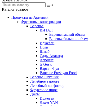
Заказать звонок
x
Каталог товаров
Продукты из Армении
Фруктовые консервации
Варенье
ВИТАЛ
Варенья малый объем
Варенья большой объем
Иджеван
Ноян
Шамб
Сады Арагаца
Агроянс
te Gusto
Варга - Фуд
Варенье Proshyan Food
Варенье Органик
Лечебное варенье
Лечебный конфитюр
Фруктовое пюре
Джем
Иджеван
Джем YAN