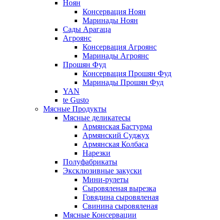
Ноян
Консервация Ноян
Маринады Ноян
Сады Арагаца
Агроянс
Консервация Агроянс
Маринады Агроянс
Прошян Фуд
Консервация Прошян Фуд
Маринады Прошян Фуд
YAN
te Gusto
Мясные Продукты
Мясные деликатесы
Армянская Бастурма
Армянский Суджух
Армянская Колбаса
Нарезки
Полуфабрикаты
Эксклюзивные закуски
Мини-рулеты
Сыровяленая вырезка
Говядина сыровяленая
Свинина сыровяленая
Мясные Консервации