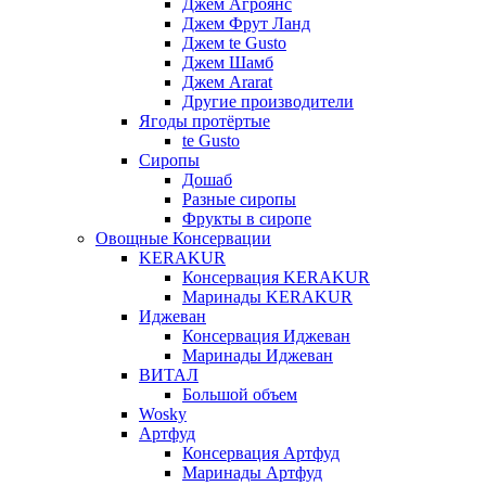
Джем Агроянс
Джем Фрут Ланд
Джем te Gusto
Джем Шамб
Джем Ararat
Другие производители
Ягоды протёртые
te Gusto
Сиропы
Дошаб
Разные сиропы
Фрукты в сиропе
Овощные Консервации
KERAKUR
Консервация KERAKUR
Маринады KERAKUR
Иджеван
Консервация Иджеван
Маринады Иджеван
ВИТАЛ
Большой объем
Wosky
Артфуд
Консервация Артфуд
Маринады Артфуд