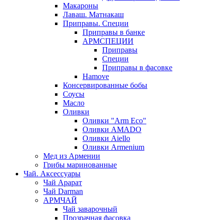
Макароны
Лаваш. Матнакаш
Приправы. Специи
Приправы в банке
АРМСПЕЦИИ
Приправы
Специи
Приправы в фасовке
Hamove
Консервированные бобы
Соусы
Масло
Оливки
Оливки "Arm Eco"
Оливки AMADO
Оливки Aiello
Оливки Armenium
Мед из Армении
Грибы маринованные
Чай. Аксессуары
Чай Арарат
Чай Darman
АРМЧАЙ
Чай заварочный
Прозрачная фасовка