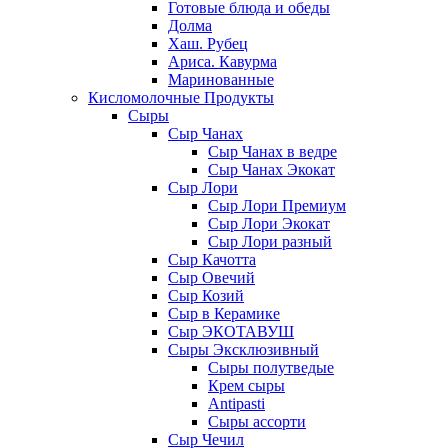
Готовые блюда и обеды
Долма
Хаш. Рубец
Ариса. Кавурма
Маринованные
Кисломолочные Продукты
Сыры
Сыр Чанах
Сыр Чанах в ведре
Сыр Чанах Экокат
Сыр Лори
Сыр Лори Премиум
Сыр Лори Экокат
Сыр Лори разный
Сыр Качотта
Сыр Овечий
Сыр Козий
Сыр в Керамике
Сыр ЭКОТАВУШ
Сыры Эксклюзивный
Сыры полутведые
Крем сыры
Antipasti
Сыры ассорти
Сыр Чечил