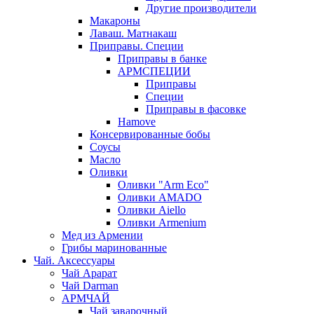
Другие производители
Макароны
Лаваш. Матнакаш
Приправы. Специи
Приправы в банке
АРМСПЕЦИИ
Приправы
Специи
Приправы в фасовке
Hamove
Консервированные бобы
Соусы
Масло
Оливки
Оливки "Arm Eco"
Оливки AMADO
Оливки Aiello
Оливки Armenium
Мед из Армении
Грибы маринованные
Чай. Аксессуары
Чай Арарат
Чай Darman
АРМЧАЙ
Чай заварочный