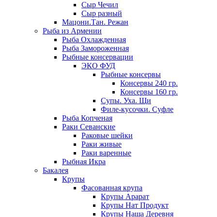
Сыр Чечил
Сыр разный
Мацони.Тан. Режан
Рыба из Армении
Рыба Охлажденная
Рыба Замороженная
Рыбные консервации
ЭКО ФУД
Рыбные консервы
Консервы 240 гр.
Консервы 160 гр.
Супы. Уха. Щи
Филе-кусочки. Суфле
Рыба Копченая
Раки Севанские
Раковые шейки
Раки живые
Раки варенные
Рыбная Икра
Бакалея
Крупы
Фасованная крупа
Крупы Арарат
Крупы Нат Продукт
Крупы Наша Деревня