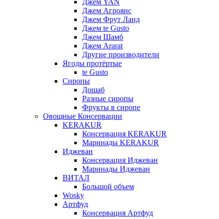
Джем YAN
Джем Агроянс
Джем Фрут Ланд
Джем te Gusto
Джем Шамб
Джем Ararat
Другие производители
Ягоды протёртые
te Gusto
Сиропы
Дошаб
Разные сиропы
Фрукты в сиропе
Овощные Консервации
KERAKUR
Консервация KERAKUR
Маринады KERAKUR
Иджеван
Консервация Иджеван
Маринады Иджеван
ВИТАЛ
Большой объем
Wosky
Артфуд
Консервация Артфуд