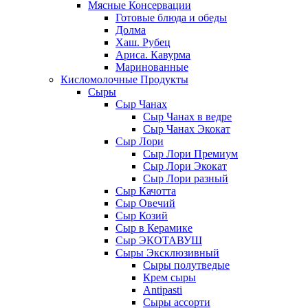
Мясные Консервации
Готовые блюда и обеды
Долма
Хаш. Рубец
Ариса. Кавурма
Маринованные
Кисломолочные Продукты
Сыры
Сыр Чанах
Сыр Чанах в ведре
Сыр Чанах Экокат
Сыр Лори
Сыр Лори Премиум
Сыр Лори Экокат
Сыр Лори разный
Сыр Качотта
Сыр Овечий
Сыр Козий
Сыр в Керамике
Сыр ЭКОТАВУШ
Сыры Эксклюзивный
Сыры полутведые
Крем сыры
Antipasti
Сыры ассорти