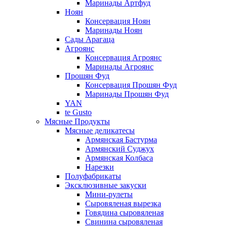
Маринады Артфуд
Ноян
Консервация Ноян
Маринады Ноян
Сады Арагаца
Агроянс
Консервация Агроянс
Маринады Агроянс
Прошян Фуд
Консервация Прошян Фуд
Маринады Прошян Фуд
YAN
te Gusto
Мясные Продукты
Мясные деликатесы
Армянская Бастурма
Армянский Суджух
Армянская Колбаса
Нарезки
Полуфабрикаты
Эксклюзивные закуски
Мини-рулеты
Сыровяленая вырезка
Говядина сыровяленая
Свинина сыровяленая