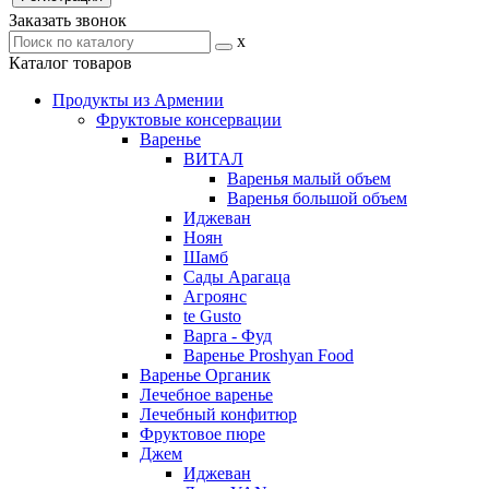
Заказать звонок
x
Каталог товаров
Продукты из Армении
Фруктовые консервации
Варенье
ВИТАЛ
Варенья малый объем
Варенья большой объем
Иджеван
Ноян
Шамб
Сады Арагаца
Агроянс
te Gusto
Варга - Фуд
Варенье Proshyan Food
Варенье Органик
Лечебное варенье
Лечебный конфитюр
Фруктовое пюре
Джем
Иджеван