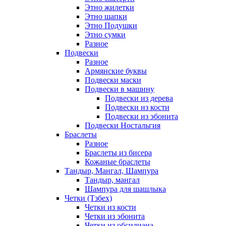
Этно жилетки
Этно шапки
Этно Подушки
Этно сумки
Разное
Подвески
Разное
Армянские буквы
Подвески маски
Подвески в машину
Подвески из дерева
Подвески из кости
Подвески из эбонита
Подвески Ностальгия
Браслеты
Разное
Браслеты из бисера
Кожаные браслеты
Тандыр, Мангал, Шампура
Тандыр, мангал
Шампура для шашлыка
Четки (Тзбех)
Четки из кости
Четки из эбонита
Четки из обсидиана