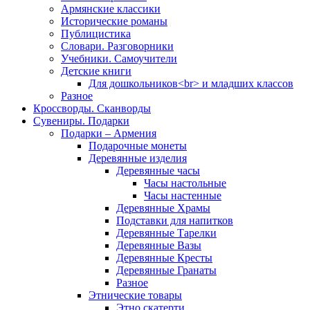
Армянские классики
Исторические романы
Публицистика
Словари. Разговорники
Учебники. Самоучители
Детские книги
Для дошкольников<br> и младших классов
Разное
Кроссворды. Сканворды
Сувениры. Подарки
Подарки – Армения
Подарочные монеты
Деревянные изделия
Деревянные часы
Часы настольные
Часы настенные
Деревянные Храмы
Подставки для напитков
Деревянные Тарелки
Деревянные Вазы
Деревянные Кресты
Деревянные Гранаты
Разное
Этнические товары
Этно скатерти