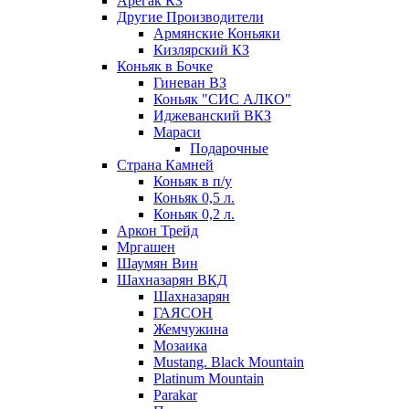
Арегак КЗ
Другие Производители
Армянские Коньяки
Кизлярский КЗ
Коньяк в Бочке
Гиневан ВЗ
Коньяк "СИС АЛКО"
Иджеванский ВКЗ
Мараси
Подарочные
Страна Камней
Коньяк в п/у
Коньяк 0,5 л.
Коньяк 0,2 л.
Аркон Трейд
Мргашен
Шаумян Вин
Шахназарян ВКД
Шахназарян
ГАЯСОН
Жемчужина
Мозаика
Mustang. Black Mountain
Platinum Mountain
Parakar