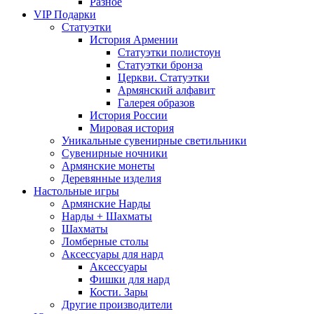
Разное
VIP Подарки
Статуэтки
История Армении
Статуэтки полистоун
Статуэтки бронза
Церкви. Статуэтки
Армянский алфавит
Галерея образов
История России
Мировая история
Уникальные сувенирные светильники
Сувенирные ночники
Армянские монеты
Деревянные изделия
Настольные игры
Армянские Нарды
Нарды + Шахматы
Шахматы
Ломберные столы
Аксессуары для нард
Аксессуары
Фишки для нард
Кости. Зары
Другие производители