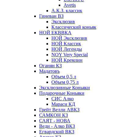
Avetis
А.К.З. классик
Гиневан ВЗ
Эксклюзив
Классический коньяк
НОЙ ЕКВВКА
НОЙ Эксклюзив
НОЙ Классик
НОЙ Легенды
NOY Very Speсial
НОЙ Кремлин
Оганян КЗ
Мадатовъ
Объем 0,5 л
Объем 0,75 л
Эксклюзивные Коньяки
Подарочные Коньяки
СИС Алко
Мараси КД
Грейт Велли АВКЗ
САМКОН КЗ
САЯТ - НОВА
Веди - Алко ВКЗ
Егвардский ВКЗ