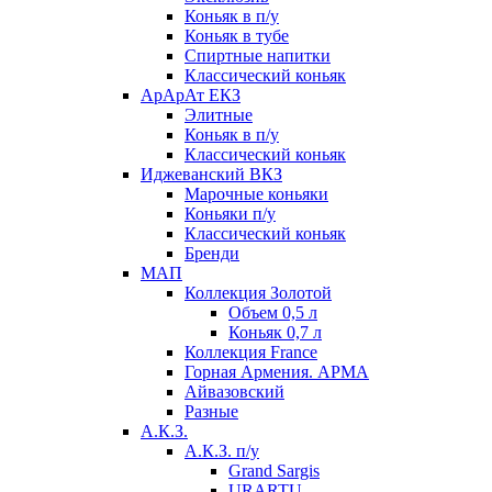
Коньяк в п/у
Коньяк в тубе
Спиртные напитки
Классический коньяк
АрАрАт ЕКЗ
Элитные
Коньяк в п/у
Классический коньяк
Иджеванский ВКЗ
Марочные коньяки
Коньяки п/у
Классический коньяк
Бренди
МАП
Коллекция Золотой
Объем 0,5 л
Коньяк 0,7 л
Коллекция France
Горная Армения. АРМА
Айвазовский
Разные
А.К.З.
А.К.З. п/у
Grand Sargis
URARTU