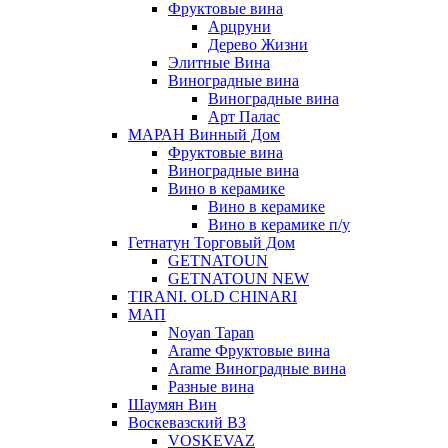
Фруктовые вина
Арцруни
Дерево Жизни
Элитные Вина
Виноградные вина
Виноградные вина
Арт Палас
МАРАН Винный Дом
Фруктовые вина
Виноградные вина
Вино в керамике
Вино в керамике
Вино в керамике п/у
Гетнатун Торговый Дом
GETNATOUN
GETNATOUN NEW
TIRANI. OLD CHINARI
МАП
Noyan Tapan
Arame Фруктовые вина
Arame Виноградные вина
Разные вина
Шаумян Вин
Воскевазский ВЗ
VOSKEVAZ