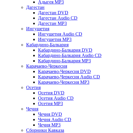
Адыгея MP3
Дагестан
Дагестан DVD
Дагестан Audio CD
Дагестан MP3
Ингушетия
Ингушетия Audio CD
Ингушетия MP3
Кабардино-Балкария
Кабардино-Балкария DVD
Кабардино-Балкария Audio CD
Кабардино-Балкария MP3
Карачаево-Черкесия
Карачаево-Черкесия DVD
Карачаево-Черкесия Audio CD
Карачаево-Черкесия MP3
Осетия
Осетия DVD
Осетия Audio CD
Осетия MP3
Чечня
Чечня DVD
Чечня Audio CD
Чечня MP3
Сборники Кавказа