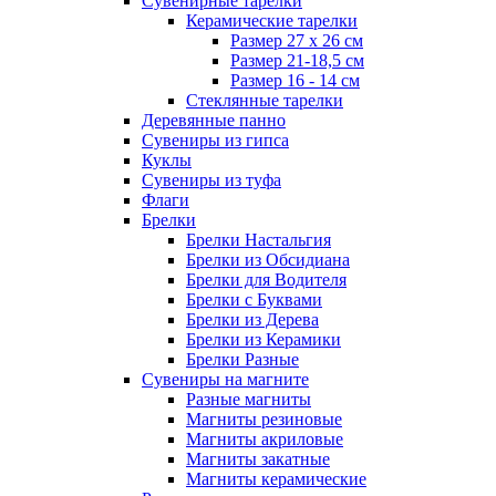
Сувенирные тарелки
Керамические тарелки
Размер 27 х 26 см
Размер 21-18,5 см
Размер 16 - 14 см
Стеклянные тарелки
Деревянные панно
Сувениры из гипса
Куклы
Сувениры из туфа
Флаги
Брелки
Брелки Настальгия
Брелки из Обсидиана
Брелки для Водителя
Брелки с Буквами
Брелки из Дерева
Брелки из Керамики
Брелки Разные
Сувениры на магните
Разные магниты
Магниты резиновые
Магниты акриловые
Магниты закатные
Магниты керамические