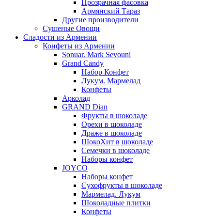
Прозрачная фасовка
Армянский Тараз
Другие производители
Сушеные Овощи
Сладости из Армении
Конфеты из Армении
Sonuar. Mark Sevouni
Grand Candy
Набор Конфет
Лукум. Мармелад
Конфеты
Арколад
GRAND Dian
Фрукты в шоколаде
Орехи в шоколаде
Драже в шоколаде
ШокоХит в шоколаде
Семечки в шоколаде
Наборы конфет
JOYCO
Наборы конфет
Сухофрукты в шоколаде
Мармелад. Лукум
Шоколадные плитки
Конфеты