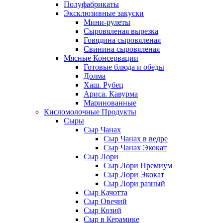
Полуфабрикаты
Эксклюзивные закуски
Мини-рулеты
Сыровяленая вырезка
Говядина сыровяленая
Свинина сыровяленая
Мясные Консервации
Готовые блюда и обеды
Долма
Хаш. Рубец
Ариса. Кавурма
Маринованные
Кисломолочные Продукты
Сыры
Сыр Чанах
Сыр Чанах в ведре
Сыр Чанах Экокат
Сыр Лори
Сыр Лори Премиум
Сыр Лори Экокат
Сыр Лори разный
Сыр Качотта
Сыр Овечий
Сыр Козий
Сыр в Керамике