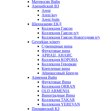
Матевосян Вайн
Аренийский ВЗ
Areni
Areni key
Areni fruits
Шахназарян ЕКД
Коллекция Гаясон
Коллекция Гаясон п/у
Коллекция Гаясон Новогодняя п/у
Gevorkian winery
Сувенирные вина
Фруктовые вина
АРИАЦ. АНАИС
Коллекция КОРОНА
Коллекция Геворкян
Крепленые вина
Абрикосовый Бренди
Армения Вайн
Фруктовые Вина
Коллекция ORRAN
OLD ARMENIA
Виноградные Вина
Коллекция TAKAR
Коллекция YEREVAN
Прошянский КЗ