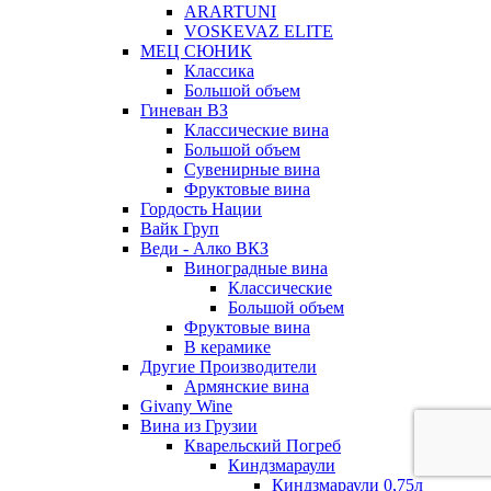
ARARTUNI
VOSKEVAZ ELITE
МЕЦ СЮНИК
Классика
Большой объем
Гиневан ВЗ
Классические вина
Большой объем
Сувенирные вина
Фруктовые вина
Гордость Нации
Вайк Груп
Веди - Алко ВКЗ
Виноградные вина
Классические
Большой объем
Фруктовые вина
В керамике
Другие Производители
Армянские вина
Givany Wine
Вина из Грузии
Кварельский Погреб
Киндзмараули
Киндзмараули 0,75л