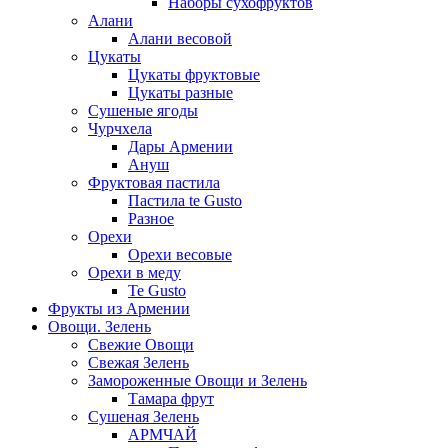
Наборы сухофруктов
Алани
Алани весовой
Цукаты
Цукаты фруктовые
Цукаты разные
Сушеные ягоды
Чурчхела
Дары Армении
Ануш
Фруктовая пастила
Пастила te Gusto
Разное
Орехи
Орехи весовые
Орехи в меду
Te Gusto
Фрукты из Армении
Овощи. Зелень
Свежие Овощи
Свежая Зелень
Замороженные Овощи и Зелень
Тамара фрут
Сушеная Зелень
АРМЧАЙ