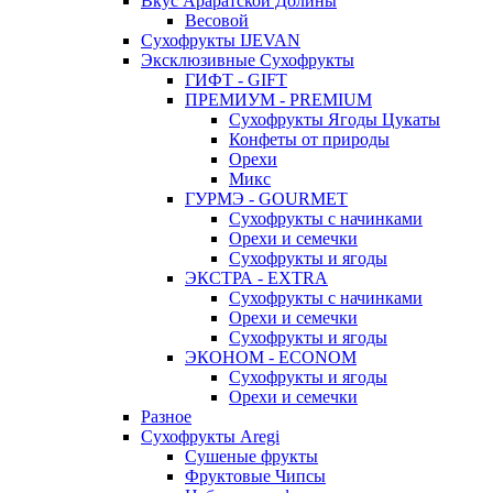
Вкус Араратской Долины
Весовой
Сухофрукты IJEVAN
Эксклюзивные Сухофрукты
ГИФТ - GIFT
ПРЕМИУМ - PREMIUM
Сухофрукты Ягоды Цукаты
Конфеты от природы
Орехи
Микс
ГУРМЭ - GOURMET
Сухофрукты с начинками
Орехи и семечки
Сухофрукты и ягоды
ЭКСТРА - EXTRA
Сухофрукты с начинками
Орехи и семечки
Сухофрукты и ягоды
ЭКОНОМ - ECONOM
Сухофрукты и ягоды
Орехи и семечки
Разное
Сухофрукты Aregi
Сушеные фрукты
Фруктовые Чипсы