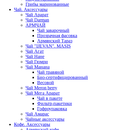
Грибы маринованные
Чай. Аксессуары
Чай Арарат
Чай Darman
АРМЧАЙ
Чай заварочный
Прозрачная фасовка
Армянский Тараз
Чай "IJEVAN". MASIS
Чай Агат
Чай Нане
Чай Гюмри
Чай Манана
Чай травяной
Био-сертифицированный
Весовой
Чай Meron berry
Чай Мега Арарат
Чай в пакете
Фильтр-пакетики
Гофроупаковка
Чай Амарас
Чайные аксессуары
Кофе. Аксессуары
Армянский кофе