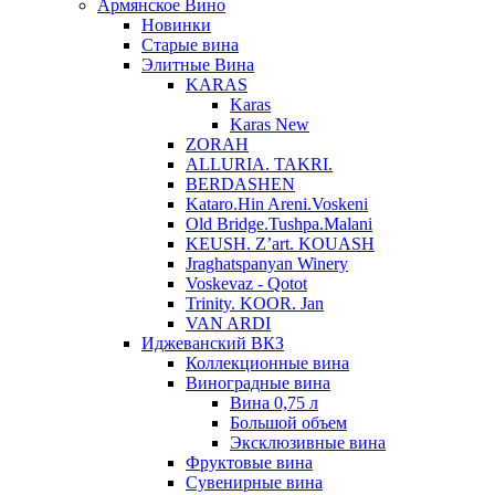
Армянское Вино
Новинки
Старые вина
Элитные Вина
KARAS
Karas
Karas New
ZORAH
ALLURIA. TAKRI.
BERDASHEN
Kataro.Hin Areni.Voskeni
Old Bridge.Tushpa.Malani
KEUSH. Z’art. KOUASH
Jraghatspanyan Winery
Voskevaz - Qotot
Trinity. KOOR. Jan
VAN ARDI
Иджеванский ВКЗ
Коллекционные вина
Виноградные вина
Вина 0,75 л
Большой объем
Эксклюзивные вина
Фруктовые вина
Cувенирные вина