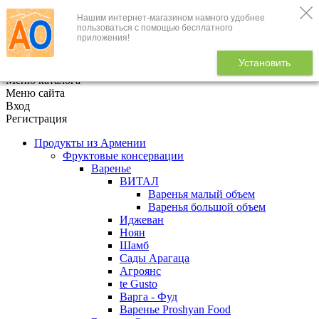
Нашим интернет-магазином намного удобнее
+7 (495) 646-888-1
пользоваться с помощью бесплатного
приложения!
В корзине
0
товаров
Установить
x
Меню каталога
Меню сайта
Вход
Регистрация
Продукты из Армении
Фруктовые консервации
Варенье
ВИТАЛ
Варенья малый объем
Варенья большой объем
Иджеван
Ноян
Шамб
Сады Арагаца
Агроянс
te Gusto
Варга - Фуд
Варенье Proshyan Food