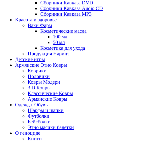
Сборники Кавказа DVD
Сборники Кавказа Audio CD
Сборники Кавказа MP3
Красота и здоровье
Ваки Фарм
Косметические масла
100 мл
50 мл
Косметика для ухода
Продукция Наринэ
Детские игры
Армянские Этно Ковры
Коврики
Половики
Ковры Модерн
3 D Ковры
Классические Ковры
Армянские Ковры
Одежда. Обувь
Шарфы и шапки
Футболки
Бейсболки
Этно масики балетки
О геноциде
Книги