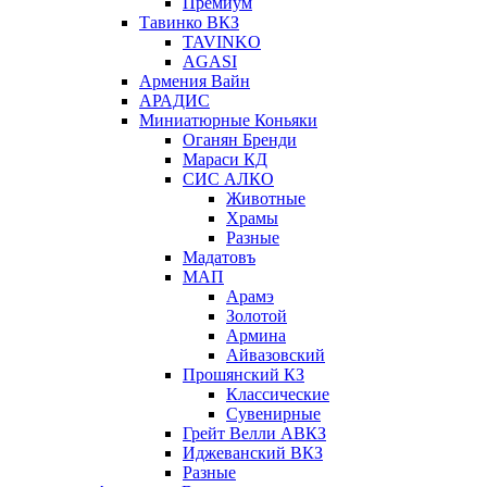
Премиум
Тавинко ВКЗ
TAVINKO
AGASI
Армения Вайн
АРАДИС
Миниатюрные Коньяки
Оганян Бренди
Мараси КД
СИС АЛКО
Животные
Храмы
Разные
Мадатовъ
МАП
Арамэ
Золотой
Армина
Айвазовский
Прошянский КЗ
Классические
Сувенирные
Грейт Велли АВКЗ
Иджеванский ВКЗ
Разные