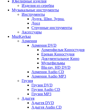
Ювелирные изделия
Изделия из серебра
Музыкальные инструменты
Инструменты
Дудук. Шви. Зурна.
Доол
Струнные инструменты
Аксессуары
MuzKavkaz
Армения
Армения DVD
Арменфильм Киностудия
Ереван Киностудия
Документальное Кино
Мультфильмы
Blu-ray. HD DVD
Армения Audio CD
Армения Audio MP3
Грузия
Грузия DVD
Грузия Audio CD
Грузия MP3
Адыгея
Адыгея DVD
Адыгея Audio CD