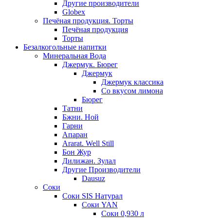
Другие производители
Globex
Печёная продукция. Торты
Печёная продукция
Торты
Безалкогольные напитки
Минеральная Вода
Джермук. Бюрег
Джермук
Джермук классика
Со вкусом лимона
Бюрег
Татни
Бжни. Ной
Гарни
Апаран
Ararat. Well Still
Бон Жур
Дилижан. Зулал
Другие Производители
Dausuz
Соки
Соки SIS Натурал
Соки YAN
Соки 0,930 л