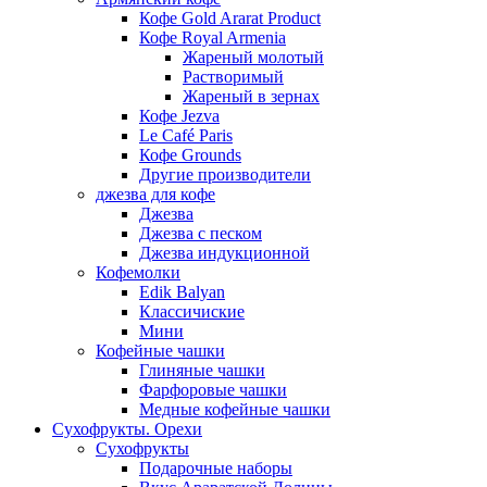
Кофе Gold Ararat Product
Кофе Royal Armenia
Жареный молотый
Растворимый
Жареный в зернах
Кофе Jezva
Le Café Paris
Кофе Grounds
Другие производители
джезва для кофе
Джезва
Джезва с песком
Джезва индукционной
Кофемолки
Edik Balyan
Классичиские
Мини
Кофейные чашки
Глиняные чашки
Фарфоровые чашки
Медные кофейные чашки
Сухофрукты. Орехи
Сухофрукты
Подарочные наборы