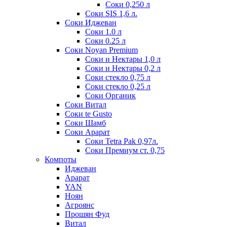
Соки 0,250 л
Соки SIS 1,6 л.
Соки Иджеван
Соки 1.0 л
Соки 0.25 л
Соки Noyan Premium
Соки и Нектары 1,0 л
Соки и Нектары 0,2 л
Соки стекло 0,75 л
Соки стекло 0,25 л
Соки Органик
Соки Витал
Соки te Gusto
Соки Шамб
Соки Арарат
Соки Tetra Pak 0,97л.
Соки Премиум ст. 0,75
Компоты
Иджеван
Арарат
YAN
Ноян
Агроянс
Прошян Фуд
Витал