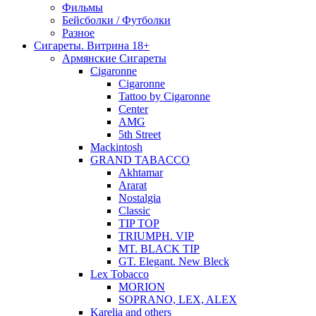
Фильмы
Бейсболки / Футболки
Разное
Сигареты. Витрина 18+
Армянские Сигареты
Cigaronne
Cigaronne
Tattoo by Cigaronne
Center
AMG
5th Street
Mackintosh
GRAND TABACCO
Akhtamar
Ararat
Nostalgia
Classic
TIP TOP
TRIUMPH. VIP
MT. BLACK TIP
GT. Elegant. New Bleck
Lex Tobacco
MORION
SOPRANO, LEX, ALEX
Karelia and others