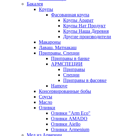
Бакалея
Крупы
Фасованная крупа
Крупы Арарат
Крупы Нат Продукт
Крупы Наша Деревня
Другие производители
Макароны
Лаваш. Матнакаш
Приправы. Специи
Приправы в банке
АРМСПЕЦИИ
Приправы
Специи
Приправы в фасовке
Hamove
Консервированные бобы
Соусы
Масло
Оливки
Оливки "Arm Eco"
Оливки AMADO
Оливки Aiello
Оливки Armenium
Мед из Армении