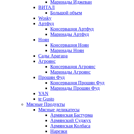
Маринады Иджеван
ВИТАЛ
Большой объем
Wosky
Артфуд
Консервация Артфуд
Маринады Артфуд
Ноян
Консервация Ноян
Маринады Ноян
Сады Арагаца
Агроянс
Консервация Агроянс
Маринады Агроянс
Прошян Фуд
Консервация Прошян Фуд
Маринады Прошян Фуд
YAN
te Gusto
Мясные Продукты
Мясные деликатесы
Армянская Бастурма
Армянский Суджух
Армянская Колбаса
Нарезки