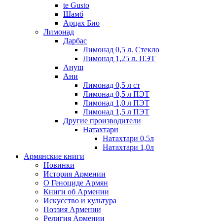
te Gusto
Шамб
Арцах Био
Лимонад
Дарбас
Лимонад 0,5 л. Стекло
Лимонад 1,25 л. ПЭТ
Ануш
Ани
Лимонад 0,5 л ст
Лимонад 0,5 л ПЭТ
Лимонад 1,0 л ПЭТ
Лимонад 1,5 л ПЭТ
Другие производители
Натахтари
Натахтари 0,5л
Натахтари 1,0л
Армянские книги
Новинки
История Армении
О Геноциде Армян
Книги об Армении
Иcкусство и культура
Поэзия Армении
Религия Армении