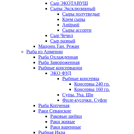
Сыр ЭКОТАВУШ
Сыры Эксклюзивный
Сыры полутведые
Крем сыры
Antipasti
Сыры ассорти
Сыр Чечил
Сыр разный
Мацони.Тан. Режан
Рыба из Армении
Рыба Охлажденная
Рыба Замороженная
Рыбные консервации
ЭКО ФУД
Рыбные консервы
Консервы 240 гр.
Консервы 160 гр.
Супы. Уха. Щи
Филе-кусочки. Суфле
Рыба Копченая
Раки Севанские
Раковые шейки
Раки живые
Раки варенные
Рыбная Икра