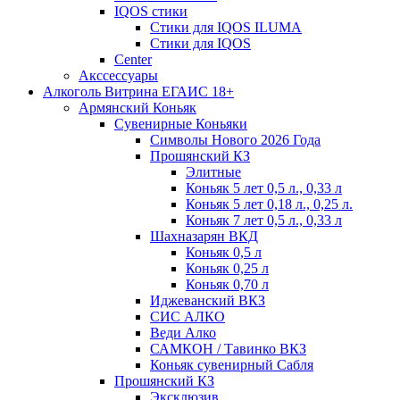
IQOS стики
Стики для IQOS ILUMA
Стики для IQOS
Сenter
Акссессуары
Алкоголь Витрина ЕГАИС 18+
Армянский Коньяк
Сувенирные Коньяки
Символы Нового 2026 Года
Прошянский КЗ
Элитные
Коньяк 5 лет 0,5 л., 0,33 л
Коньяк 5 лет 0,18 л., 0,25 л.
Коньяк 7 лет 0,5 л., 0,33 л
Шахназарян ВКД
Коньяк 0,5 л
Коньяк 0,25 л
Коньяк 0,70 л
Иджеванский ВКЗ
СИС АЛКО
Веди Алко
САМКОН / Тавинко ВКЗ
Коньяк сувенирный Сабля
Прошянский КЗ
Эксклюзив