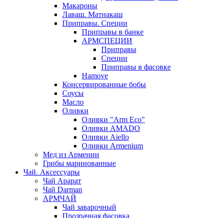
Макароны
Лаваш. Матнакаш
Приправы. Специи
Приправы в банке
АРМСПЕЦИИ
Приправы
Специи
Приправы в фасовке
Hamove
Консервированные бобы
Соусы
Масло
Оливки
Оливки "Arm Eco"
Оливки AMADO
Оливки Aiello
Оливки Armenium
Мед из Армении
Грибы маринованные
Чай. Аксессуары
Чай Арарат
Чай Darman
АРМЧАЙ
Чай заварочный
Прозрачная фасовка