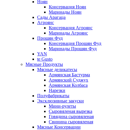
Ноян
Консервация Ноян
Маринады Ноян
Сады Арагаца
Агроянс
Консервация Агроянс
Маринады Агроянс
Прошян Фуд
Консервация Прошян Фуд
Маринады Прошян Фуд
YAN
te Gusto
Мясные Продукты
Мясные деликатесы
Армянская Бастурма
Армянский Суджух
Армянская Колбаса
Нарезки
Полуфабрикаты
Эксклюзивные закуски
Мини-рулеты
Сыровяленая вырезка
Говядина сыровяленая
Свинина сыровяленая
Мясные Консервации