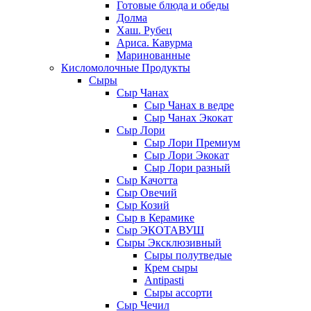
Готовые блюда и обеды
Долма
Хаш. Рубец
Ариса. Кавурма
Маринованные
Кисломолочные Продукты
Сыры
Сыр Чанах
Сыр Чанах в ведре
Сыр Чанах Экокат
Сыр Лори
Сыр Лори Премиум
Сыр Лори Экокат
Сыр Лори разный
Сыр Качотта
Сыр Овечий
Сыр Козий
Сыр в Керамике
Сыр ЭКОТАВУШ
Сыры Эксклюзивный
Сыры полутведые
Крем сыры
Antipasti
Сыры ассорти
Сыр Чечил