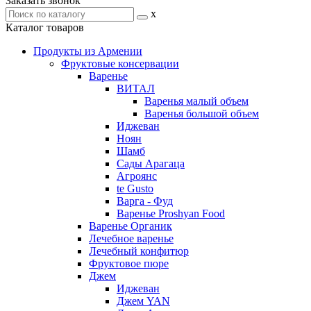
Заказать звонок
x
Каталог товаров
Продукты из Армении
Фруктовые консервации
Варенье
ВИТАЛ
Варенья малый объем
Варенья большой объем
Иджеван
Ноян
Шамб
Сады Арагаца
Агроянс
te Gusto
Варга - Фуд
Варенье Proshyan Food
Варенье Органик
Лечебное варенье
Лечебный конфитюр
Фруктовое пюре
Джем
Иджеван
Джем YAN