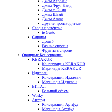
Джем Агроянс
Джем Фрут Ланд
Джем te Gusto
Джем Шамб
Джем Ararat
Другие производители
Ягоды протёртые
te Gusto
Сиропы
Дошаб
Разные сиропы
Фрукты в сиропе
Овощные Консервации
KERAKUR
Консервация KERAKUR
Маринады KERAKUR
Иджеван
Консервация Иджеван
Маринады Иджеван
ВИТАЛ
Большой объем
Wosky
Артфуд
Консервация Артфуд
Маринады Артфуд