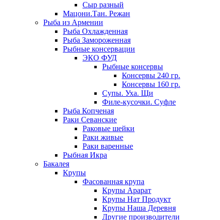
Сыр разный
Мацони.Тан. Режан
Рыба из Армении
Рыба Охлажденная
Рыба Замороженная
Рыбные консервации
ЭКО ФУД
Рыбные консервы
Консервы 240 гр.
Консервы 160 гр.
Супы. Уха. Щи
Филе-кусочки. Суфле
Рыба Копченая
Раки Севанские
Раковые шейки
Раки живые
Раки варенные
Рыбная Икра
Бакалея
Крупы
Фасованная крупа
Крупы Арарат
Крупы Нат Продукт
Крупы Наша Деревня
Другие производители