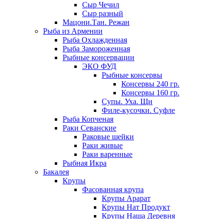
Сыр Чечил
Сыр разный
Мацони.Тан. Режан
Рыба из Армении
Рыба Охлажденная
Рыба Замороженная
Рыбные консервации
ЭКО ФУД
Рыбные консервы
Консервы 240 гр.
Консервы 160 гр.
Супы. Уха. Щи
Филе-кусочки. Суфле
Рыба Копченая
Раки Севанские
Раковые шейки
Раки живые
Раки варенные
Рыбная Икра
Бакалея
Крупы
Фасованная крупа
Крупы Арарат
Крупы Нат Продукт
Крупы Наша Деревня