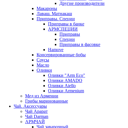
Другие производители
Макароны
Лаваш. Матнакаш
Приправы. Специи
Приправы в банке
АРМСПЕЦИИ
Приправы
Специи
Приправы в фасовке
Hamove
Консервированные бобы
Соусы
Масло
Оливки
Оливки "Arm Eco"
Оливки AMADO
Оливки Aiello
Оливки Armenium
Мед из Армении
Грибы маринованные
Чай. Аксессуары
Чай Арарат
Чай Darman
АРМЧАЙ
Чай заварочный