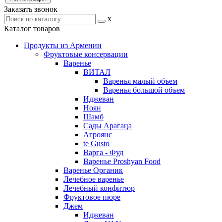
Заказать звонок
x
Каталог товаров
Продукты из Армении
Фруктовые консервации
Варенье
ВИТАЛ
Варенья малый объем
Варенья большой объем
Иджеван
Ноян
Шамб
Сады Арагаца
Агроянс
te Gusto
Варга - Фуд
Варенье Proshyan Food
Варенье Органик
Лечебное варенье
Лечебный конфитюр
Фруктовое пюре
Джем
Иджеван