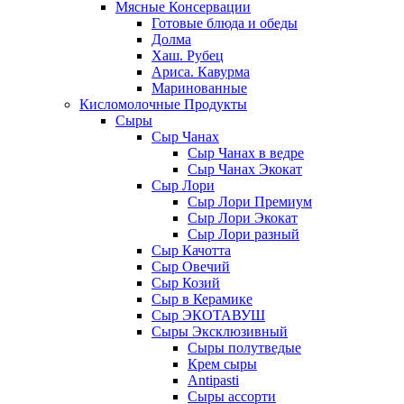
Мясные Консервации
Готовые блюда и обеды
Долма
Хаш. Рубец
Ариса. Кавурма
Маринованные
Кисломолочные Продукты
Сыры
Сыр Чанах
Сыр Чанах в ведре
Сыр Чанах Экокат
Сыр Лори
Сыр Лори Премиум
Сыр Лори Экокат
Сыр Лори разный
Сыр Качотта
Сыр Овечий
Сыр Козий
Сыр в Керамике
Сыр ЭКОТАВУШ
Сыры Эксклюзивный
Сыры полутведые
Крем сыры
Antipasti
Сыры ассорти