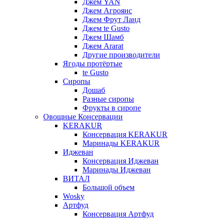
Джем YAN
Джем Агроянс
Джем Фрут Ланд
Джем te Gusto
Джем Шамб
Джем Ararat
Другие производители
Ягоды протёртые
te Gusto
Сиропы
Дошаб
Разные сиропы
Фрукты в сиропе
Овощные Консервации
KERAKUR
Консервация KERAKUR
Маринады KERAKUR
Иджеван
Консервация Иджеван
Маринады Иджеван
ВИТАЛ
Большой объем
Wosky
Артфуд
Консервация Артфуд