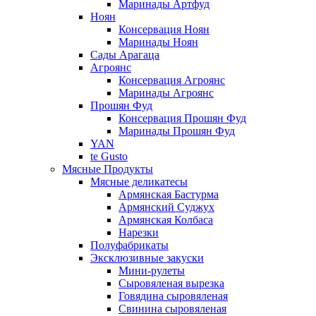
Маринады Артфуд
Ноян
Консервация Ноян
Маринады Ноян
Сады Арагаца
Агроянс
Консервация Агроянс
Маринады Агроянс
Прошян Фуд
Консервация Прошян Фуд
Маринады Прошян Фуд
YAN
te Gusto
Мясные Продукты
Мясные деликатесы
Армянская Бастурма
Армянский Суджух
Армянская Колбаса
Нарезки
Полуфабрикаты
Эксклюзивные закуски
Мини-рулеты
Сыровяленая вырезка
Говядина сыровяленая
Свинина сыровяленая