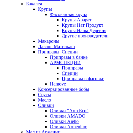
Бакалея
Крупы
Фасованная крупа
Крупы Арарат
Крупы Нат Продукт
Крупы Наша Деревня
Другие производители
Макароны
Лаваш. Матнакаш
Приправы. Специи
Приправы в банке
АРМСПЕЦИИ
Приправы
Специи
Приправы в фасовке
Hamove
Консервированные бобы
Соусы
Масло
Оливки
Оливки "Arm Eco"
Оливки AMADO
Оливки Aiello
Оливки Armenium
Мед из Армении