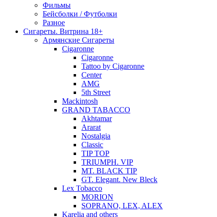
Фильмы
Бейсболки / Футболки
Разное
Сигареты. Витрина 18+
Армянские Сигареты
Cigaronne
Cigaronne
Tattoo by Cigaronne
Center
AMG
5th Street
Mackintosh
GRAND TABACCO
Akhtamar
Ararat
Nostalgia
Classic
TIP TOP
TRIUMPH. VIP
MT. BLACK TIP
GT. Elegant. New Bleck
Lex Tobacco
MORION
SOPRANO, LEX, ALEX
Karelia and others