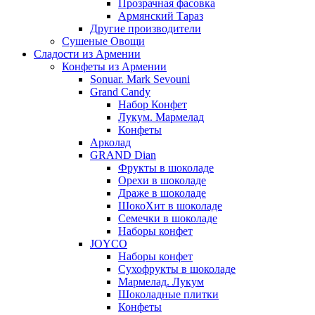
Прозрачная фасовка
Армянский Тараз
Другие производители
Сушеные Овощи
Сладости из Армении
Конфеты из Армении
Sonuar. Mark Sevouni
Grand Candy
Набор Конфет
Лукум. Мармелад
Конфеты
Арколад
GRAND Dian
Фрукты в шоколаде
Орехи в шоколаде
Драже в шоколаде
ШокоХит в шоколаде
Семечки в шоколаде
Наборы конфет
JOYCO
Наборы конфет
Сухофрукты в шоколаде
Мармелад. Лукум
Шоколадные плитки
Конфеты