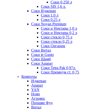
Соки 0,250 л
Соки SIS 1,6 л.
Соки Иджеван
Соки 1.0 л
Соки 0.25 л
Соки Noyan Premium
Соки и Нектары 1,0 л
Соки и Нектары 0,2 л
Соки стекло 0,75 л
Соки стекло 0,25 л
Соки Органик
Соки Витал
Соки te Gusto
Соки Шамб
Соки Арарат
Соки Tetra Pak 0,97л.
Соки Премиум ст. 0,75
Компоты
Иджеван
Арарат
YAN
Ноян
Агроянс
Прошян Фуд
Витал