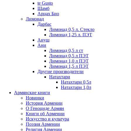
te Gusto
Шамб
Арцах Био
Лимонад
Дарбас
Лимонад 0,5 л. Стекло
Лимонад 1,25 л. ПЭТ
Ануш
Ани
Лимонад 0,5 л ст
Лимонад 0,5 л ПЭТ
Лимонад 1,0 л ПЭТ
Лимонад 1,5 л ПЭТ
Другие производители
Натахтари
Натахтари 0,5л
Натахтари 1,0л
Армянские книги
Новинки
История Армении
О Геноциде Армян
Книги об Армении
Иcкусство и культура
Поэзия Армении
Религия Армении