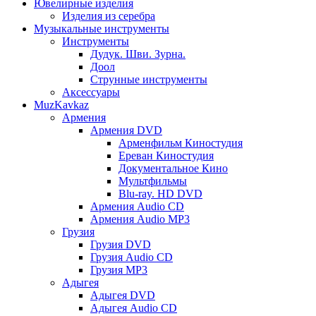
Ювелирные изделия
Изделия из серебра
Музыкальные инструменты
Инструменты
Дудук. Шви. Зурна.
Доол
Струнные инструменты
Аксессуары
MuzKavkaz
Армения
Армения DVD
Арменфильм Киностудия
Ереван Киностудия
Документальное Кино
Мультфильмы
Blu-ray. HD DVD
Армения Audio CD
Армения Audio MP3
Грузия
Грузия DVD
Грузия Audio CD
Грузия MP3
Адыгея
Адыгея DVD
Адыгея Audio CD