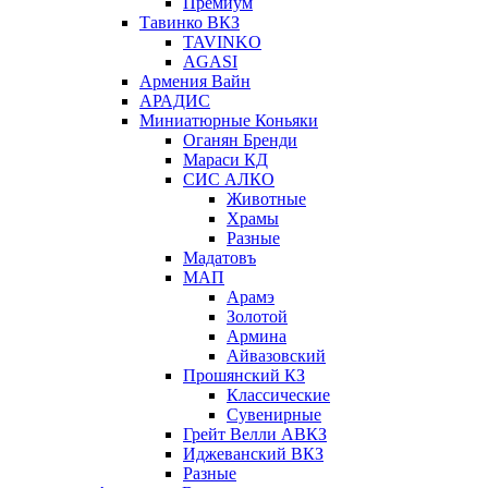
Премиум
Тавинко ВКЗ
TAVINKO
AGASI
Армения Вайн
АРАДИС
Миниатюрные Коньяки
Оганян Бренди
Мараси КД
СИС АЛКО
Животные
Храмы
Разные
Мадатовъ
МАП
Арамэ
Золотой
Армина
Айвазовский
Прошянский КЗ
Классические
Сувенирные
Грейт Велли АВКЗ
Иджеванский ВКЗ
Разные