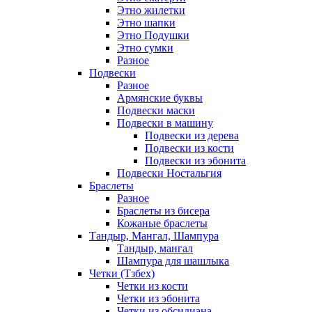
Этно жилетки
Этно шапки
Этно Подушки
Этно сумки
Разное
Подвески
Разное
Армянские буквы
Подвески маски
Подвески в машину
Подвески из дерева
Подвески из кости
Подвески из эбонита
Подвески Ностальгия
Браслеты
Разное
Браслеты из бисера
Кожаные браслеты
Тандыр, Мангал, Шампура
Тандыр, мангал
Шампура для шашлыка
Четки (Тзбех)
Четки из кости
Четки из эбонита
Четки из обсидиана