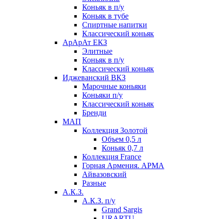
Коньяк в п/у
Коньяк в тубе
Спиртные напитки
Классический коньяк
АрАрАт ЕКЗ
Элитные
Коньяк в п/у
Классический коньяк
Иджеванский ВКЗ
Марочные коньяки
Коньяки п/у
Классический коньяк
Бренди
МАП
Коллекция Золотой
Объем 0,5 л
Коньяк 0,7 л
Коллекция France
Горная Армения. АРМА
Айвазовский
Разные
А.К.З.
А.К.З. п/у
Grand Sargis
URARTU