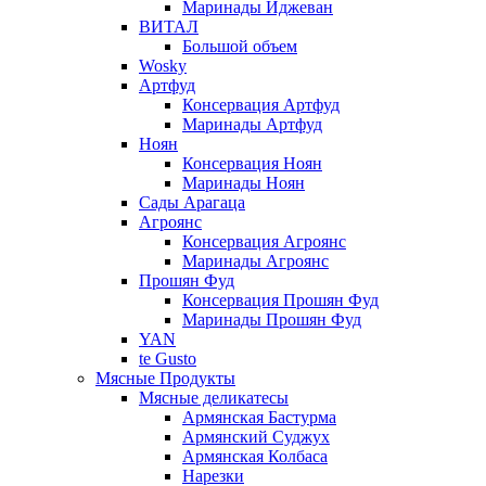
Маринады Иджеван
ВИТАЛ
Большой объем
Wosky
Артфуд
Консервация Артфуд
Маринады Артфуд
Ноян
Консервация Ноян
Маринады Ноян
Сады Арагаца
Агроянс
Консервация Агроянс
Маринады Агроянс
Прошян Фуд
Консервация Прошян Фуд
Маринады Прошян Фуд
YAN
te Gusto
Мясные Продукты
Мясные деликатесы
Армянская Бастурма
Армянский Суджух
Армянская Колбаса
Нарезки