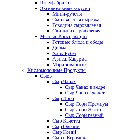
Полуфабрикаты
Эксклюзивные закуски
Мини-рулеты
Сыровяленая вырезка
Говядина сыровяленая
Свинина сыровяленая
Мясные Консервации
Готовые блюда и обеды
Долма
Хаш. Рубец
Ариса. Кавурма
Маринованные
Кисломолочные Продукты
Сыры
Сыр Чанах
Сыр Чанах в ведре
Сыр Чанах Экокат
Сыр Лори
Сыр Лори Премиум
Сыр Лори Экокат
Сыр Лори разный
Сыр Качотта
Сыр Овечий
Сыр Козий
Сыр в Керамике