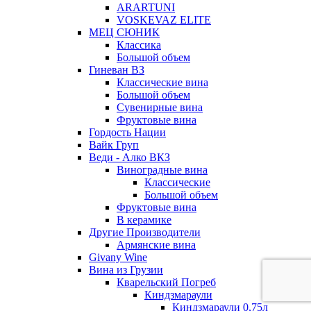
ARARTUNI
VOSKEVAZ ELITE
МЕЦ СЮНИК
Классика
Большой объем
Гиневан ВЗ
Классические вина
Большой объем
Сувенирные вина
Фруктовые вина
Гордость Нации
Вайк Груп
Веди - Алко ВКЗ
Виноградные вина
Классические
Большой объем
Фруктовые вина
В керамике
Другие Производители
Армянские вина
Givany Wine
Вина из Грузии
Кварельский Погреб
Киндзмараули
Киндзмараули 0,75л