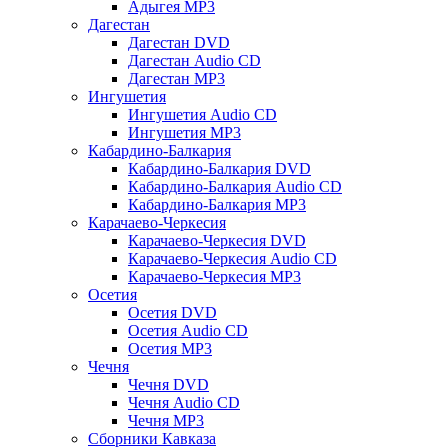
Адыгея MP3
Дагестан
Дагестан DVD
Дагестан Audio CD
Дагестан MP3
Ингушетия
Ингушетия Audio CD
Ингушетия MP3
Кабардино-Балкария
Кабардино-Балкария DVD
Кабардино-Балкария Audio CD
Кабардино-Балкария MP3
Карачаево-Черкесия
Карачаево-Черкесия DVD
Карачаево-Черкесия Audio CD
Карачаево-Черкесия MP3
Осетия
Осетия DVD
Осетия Audio CD
Осетия MP3
Чечня
Чечня DVD
Чечня Audio CD
Чечня MP3
Сборники Кавказа