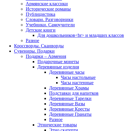
Армянские классики
Исторические романы
Публицистика
Словари. Разговорники
Учебники. Самоучители
Детские книги
Для дошкольников<br> и младших классов
Разное
Кроссворды. Сканворды
Сувениры. Подарки
Подарки – Армения
Подарочные монеты
Деревянные изделия
Деревянные часы
Часы настольные
Часы настенные
Деревянные Храмы
Подставки для напитков
Деревянные Тарелки
Деревянные Вазы
Деревянные Кресты
Деревянные Гранаты
Разное
Этнические товары
Этно скатерти