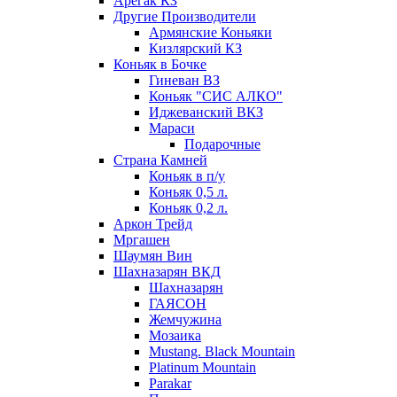
Арегак КЗ
Другие Производители
Армянские Коньяки
Кизлярский КЗ
Коньяк в Бочке
Гиневан ВЗ
Коньяк "СИС АЛКО"
Иджеванский ВКЗ
Мараси
Подарочные
Страна Камней
Коньяк в п/у
Коньяк 0,5 л.
Коньяк 0,2 л.
Аркон Трейд
Мргашен
Шаумян Вин
Шахназарян ВКД
Шахназарян
ГАЯСОН
Жемчужина
Мозаика
Mustang. Black Mountain
Platinum Mountain
Parakar