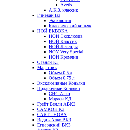
Avetis
А.К.З. классик
Гиневан ВЗ
Эксклюзив
Классический коньяк
НОЙ ЕКВВКА
НОЙ Эксклюзив
НОЙ Классик
НОЙ Легенды
NOY Very Speсial
НОЙ Кремлин
Оганян КЗ
Мадатовъ
Объем 0,5 л
Объем 0,75 л
Эксклюзивные Коньяки
Подарочные Коньяки
СИС Алко
Мараси КД
Грейт Велли АВКЗ
САМКОН КЗ
САЯТ - НОВА
Веди - Алко ВКЗ
Егвардский ВКЗ