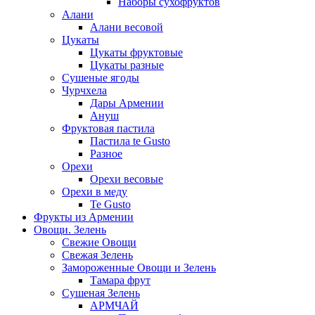
Наборы сухофруктов
Алани
Алани весовой
Цукаты
Цукаты фруктовые
Цукаты разные
Сушеные ягоды
Чурчхела
Дары Армении
Ануш
Фруктовая пастила
Пастила te Gusto
Разное
Орехи
Орехи весовые
Орехи в меду
Te Gusto
Фрукты из Армении
Овощи. Зелень
Свежие Овощи
Свежая Зелень
Замороженные Овощи и Зелень
Тамара фрут
Сушеная Зелень
АРМЧАЙ