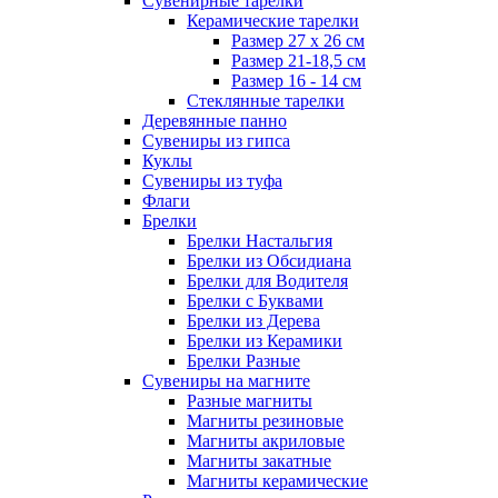
Сувенирные тарелки
Керамические тарелки
Размер 27 х 26 см
Размер 21-18,5 см
Размер 16 - 14 см
Стеклянные тарелки
Деревянные панно
Сувениры из гипса
Куклы
Сувениры из туфа
Флаги
Брелки
Брелки Настальгия
Брелки из Обсидиана
Брелки для Водителя
Брелки с Буквами
Брелки из Дерева
Брелки из Керамики
Брелки Разные
Сувениры на магните
Разные магниты
Магниты резиновые
Магниты акриловые
Магниты закатные
Магниты керамические