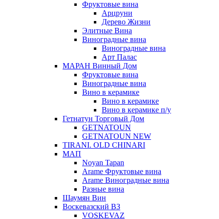
Фруктовые вина
Арцруни
Дерево Жизни
Элитные Вина
Виноградные вина
Виноградные вина
Арт Палас
МАРАН Винный Дом
Фруктовые вина
Виноградные вина
Вино в керамике
Вино в керамике
Вино в керамике п/у
Гетнатун Торговый Дом
GETNATOUN
GETNATOUN NEW
TIRANI. OLD CHINARI
МАП
Noyan Tapan
Arame Фруктовые вина
Arame Виноградные вина
Разные вина
Шаумян Вин
Воскевазский ВЗ
VOSKEVAZ