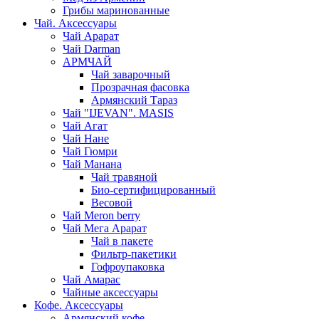
Грибы маринованные
Чай. Аксессуары
Чай Арарат
Чай Darman
АРМЧАЙ
Чай заварочный
Прозрачная фасовка
Армянский Тараз
Чай "IJEVAN". MASIS
Чай Агат
Чай Нане
Чай Гюмри
Чай Манана
Чай травяной
Био-сертифицированный
Весовой
Чай Meron berry
Чай Мега Арарат
Чай в пакете
Фильтр-пакетики
Гофроупаковка
Чай Амарас
Чайные аксессуары
Кофе. Аксессуары
Армянский кофе