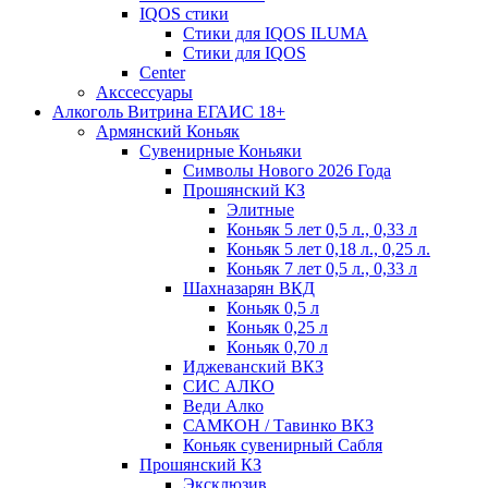
IQOS стики
Стики для IQOS ILUMA
Стики для IQOS
Сenter
Акссессуары
Алкоголь Витрина ЕГАИС 18+
Армянский Коньяк
Сувенирные Коньяки
Символы Нового 2026 Года
Прошянский КЗ
Элитные
Коньяк 5 лет 0,5 л., 0,33 л
Коньяк 5 лет 0,18 л., 0,25 л.
Коньяк 7 лет 0,5 л., 0,33 л
Шахназарян ВКД
Коньяк 0,5 л
Коньяк 0,25 л
Коньяк 0,70 л
Иджеванский ВКЗ
СИС АЛКО
Веди Алко
САМКОН / Тавинко ВКЗ
Коньяк сувенирный Сабля
Прошянский КЗ
Эксклюзив