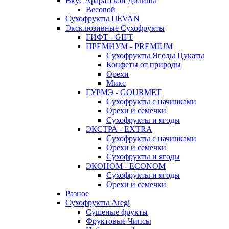
Вкус Араратской Долины
Весовой
Сухофрукты IJEVAN
Эксклюзивные Сухофрукты
ГИФТ - GIFT
ПРЕМИУМ - PREMIUM
Сухофрукты Ягоды Цукаты
Конфеты от природы
Орехи
Микс
ГУРМЭ - GOURMET
Сухофрукты с начинками
Орехи и семечки
Сухофрукты и ягоды
ЭКСТРА - EXTRA
Сухофрукты с начинками
Орехи и семечки
Сухофрукты и ягоды
ЭКОНОМ - ECONOM
Сухофрукты и ягоды
Орехи и семечки
Разное
Сухофрукты Aregi
Сушеные фрукты
Фруктовые Чипсы