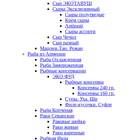
Сыр ЭКОТАВУШ
Сыры Эксклюзивный
Сыры полутведые
Крем сыры
Antipasti
Сыры ассорти
Сыр Чечил
Сыр разный
Мацони.Тан. Режан
Рыба из Армении
Рыба Охлажденная
Рыба Замороженная
Рыбные консервации
ЭКО ФУД
Рыбные консервы
Консервы 240 гр.
Консервы 160 гр.
Супы. Уха. Щи
Филе-кусочки. Суфле
Рыба Копченая
Раки Севанские
Раковые шейки
Раки живые
Раки варенные
Рыбная Икра