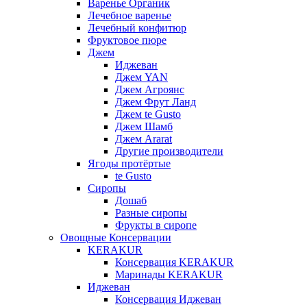
Варенье Органик
Лечебное варенье
Лечебный конфитюр
Фруктовое пюре
Джем
Иджеван
Джем YAN
Джем Агроянс
Джем Фрут Ланд
Джем te Gusto
Джем Шамб
Джем Ararat
Другие производители
Ягоды протёртые
te Gusto
Сиропы
Дошаб
Разные сиропы
Фрукты в сиропе
Овощные Консервации
KERAKUR
Консервация KERAKUR
Маринады KERAKUR
Иджеван
Консервация Иджеван