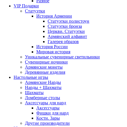
Разное
VIP Подарки
Статуэтки
История Армении
Статуэтки полистоун
Статуэтки бронза
Церкви. Статуэтки
Армянский алфавит
Галерея образов
История России
Мировая история
Уникальные сувенирные светильники
Сувенирные ночники
Армянские монеты
Деревянные изделия
Настольные игры
Армянские Нарды
Нарды + Шахматы
Шахматы
Ломберные столы
Аксессуары для нард
Аксессуары
Фишки для нард
Кости. Зары
Другие производители