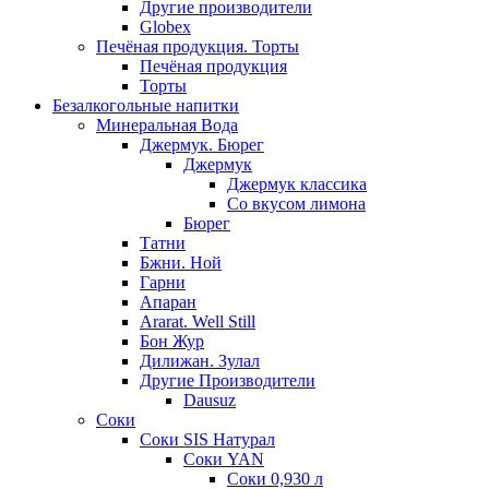
Другие производители
Globex
Печёная продукция. Торты
Печёная продукция
Торты
Безалкогольные напитки
Минеральная Вода
Джермук. Бюрег
Джермук
Джермук классика
Со вкусом лимона
Бюрег
Татни
Бжни. Ной
Гарни
Апаран
Ararat. Well Still
Бон Жур
Дилижан. Зулал
Другие Производители
Dausuz
Соки
Соки SIS Натурал
Соки YAN
Соки 0,930 л