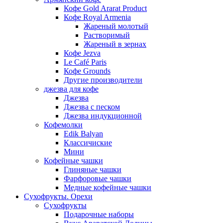
Кофе Gold Ararat Product
Кофе Royal Armenia
Жареный молотый
Растворимый
Жареный в зернах
Кофе Jezva
Le Café Paris
Кофе Grounds
Другие производители
джезва для кофе
Джезва
Джезва с песком
Джезва индукционной
Кофемолки
Edik Balyan
Классичиские
Мини
Кофейные чашки
Глиняные чашки
Фарфоровые чашки
Медные кофейные чашки
Сухофрукты. Орехи
Сухофрукты
Подарочные наборы