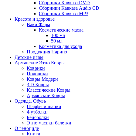
Сборники Кавказа DVD
Сборники Кавказа Audio CD
Сборники Кавказа MP3
Красота и здоровье
Ваки Фарм
Косметические масла
100 мл
50 мл
Косметика для ухода
Продукция Наринэ
Детские игры
Армянские Этно Ковры
Коврики
Половики
Ковры Модерн
3 D Ковры
Классические Ковры
Армянские Ковры
Одежда. Обувь
Шарфы и шапки
Футболки
Бейсболки
Этно масики балетки
О геноциде
Книги