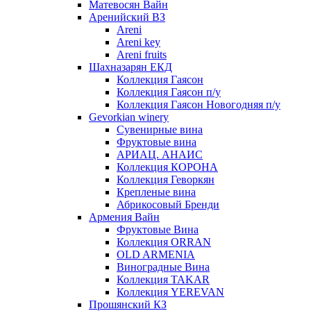
Матевосян Вайн
Аренийский ВЗ
Areni
Areni key
Areni fruits
Шахназарян ЕКД
Коллекция Гаясон
Коллекция Гаясон п/у
Коллекция Гаясон Новогодняя п/у
Gevorkian winery
Сувенирные вина
Фруктовые вина
АРИАЦ. АНАИС
Коллекция КОРОНА
Коллекция Геворкян
Крепленые вина
Абрикосовый Бренди
Армения Вайн
Фруктовые Вина
Коллекция ORRAN
OLD ARMENIA
Виноградные Вина
Коллекция TAKAR
Коллекция YEREVAN
Прошянский КЗ