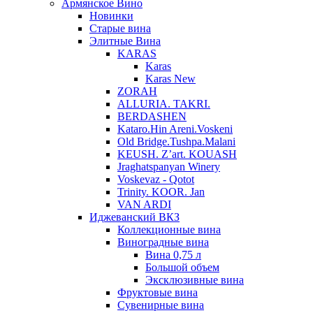
Армянское Вино
Новинки
Старые вина
Элитные Вина
KARAS
Karas
Karas New
ZORAH
ALLURIA. TAKRI.
BERDASHEN
Kataro.Hin Areni.Voskeni
Old Bridge.Tushpa.Malani
KEUSH. Z’art. KOUASH
Jraghatspanyan Winery
Voskevaz - Qotot
Trinity. KOOR. Jan
VAN ARDI
Иджеванский ВКЗ
Коллекционные вина
Виноградные вина
Вина 0,75 л
Большой объем
Эксклюзивные вина
Фруктовые вина
Cувенирные вина