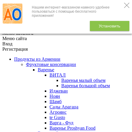
Нашим интернет-магазином намного удобнее
+7 (495) 646-888-1
пользоваться с помощью бесплатного
приложения!
В корзине
0
товаров
Установить
x
Меню каталога
Меню сайта
Вход
Регистрация
Продукты из Армении
Фруктовые консервации
Варенье
ВИТАЛ
Варенья малый объем
Варенья большой объем
Иджеван
Ноян
Шамб
Сады Арагаца
Агроянс
te Gusto
Варга - Фуд
Варенье Proshyan Food