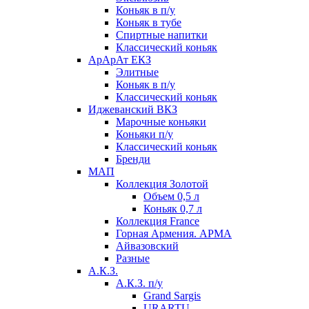
Коньяк в п/у
Коньяк в тубе
Спиртные напитки
Классический коньяк
АрАрАт ЕКЗ
Элитные
Коньяк в п/у
Классический коньяк
Иджеванский ВКЗ
Марочные коньяки
Коньяки п/у
Классический коньяк
Бренди
МАП
Коллекция Золотой
Объем 0,5 л
Коньяк 0,7 л
Коллекция France
Горная Армения. АРМА
Айвазовский
Разные
А.К.З.
А.К.З. п/у
Grand Sargis
URARTU