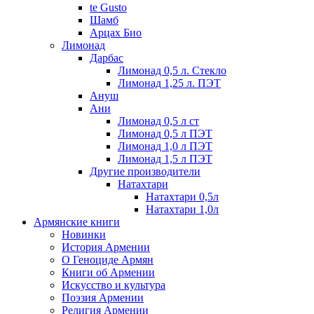
te Gusto
Шамб
Арцах Био
Лимонад
Дарбас
Лимонад 0,5 л. Стекло
Лимонад 1,25 л. ПЭТ
Ануш
Ани
Лимонад 0,5 л ст
Лимонад 0,5 л ПЭТ
Лимонад 1,0 л ПЭТ
Лимонад 1,5 л ПЭТ
Другие производители
Натахтари
Натахтари 0,5л
Натахтари 1,0л
Армянские книги
Новинки
История Армении
О Геноциде Армян
Книги об Армении
Иcкусство и культура
Поэзия Армении
Религия Армении