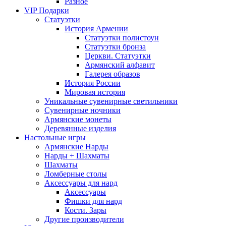
Разное
VIP Подарки
Статуэтки
История Армении
Статуэтки полистоун
Статуэтки бронза
Церкви. Статуэтки
Армянский алфавит
Галерея образов
История России
Мировая история
Уникальные сувенирные светильники
Сувенирные ночники
Армянские монеты
Деревянные изделия
Настольные игры
Армянские Нарды
Нарды + Шахматы
Шахматы
Ломберные столы
Аксессуары для нард
Аксессуары
Фишки для нард
Кости. Зары
Другие производители