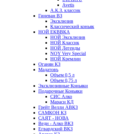
Avetis
А.К.З. классик
Гиневан ВЗ
Эксклюзив
Классический коньяк
НОЙ ЕКВВКА
НОЙ Эксклюзив
НОЙ Классик
НОЙ Легенды
NOY Very Speсial
НОЙ Кремлин
Оганян КЗ
Мадатовъ
Объем 0,5 л
Объем 0,75 л
Эксклюзивные Коньяки
Подарочные Коньяки
СИС Алко
Мараси КД
Грейт Велли АВКЗ
САМКОН КЗ
САЯТ - НОВА
Веди - Алко ВКЗ
Егвардский ВКЗ