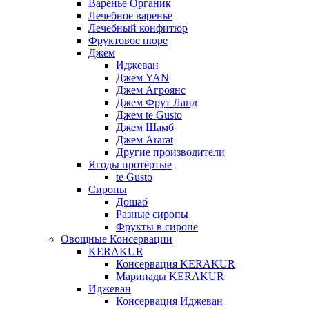
Варенье Органик
Лечебное варенье
Лечебный конфитюр
Фруктовое пюре
Джем
Иджеван
Джем YAN
Джем Агроянс
Джем Фрут Ланд
Джем te Gusto
Джем Шамб
Джем Ararat
Другие производители
Ягоды протёртые
te Gusto
Сиропы
Дошаб
Разные сиропы
Фрукты в сиропе
Овощные Консервации
KERAKUR
Консервация KERAKUR
Маринады KERAKUR
Иджеван
Консервация Иджеван