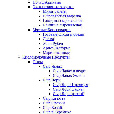
Полуфабрикаты
Эксклюзивные закуски
Мини-рулеты
Сыровяленая вырезка
Говядина сыровяленая
Свинина сыровяленая
Мясные Консервации
Готовые блюда и обеды
Долма
Хаш. Рубец
Ариса. Кавурма
Маринованные
Кисломолочные Продукты
Сыры
Сыр Чанах
Сыр Чанах в ведре
Сыр Чанах Экокат
Сыр Лори
Сыр Лори Премиум
Сыр Лори Экокат
Сыр Лори разный
Сыр Качотта
Сыр Овечий
Сыр Козий
Сыр в Керамике