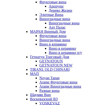
Фруктовые вина
Арцруни
Дерево Жизни
Элитные Вина
Виноградные вина
Виноградные вина
Арт Палас
МАРАН Винный Дом
Фруктовые вина
Виноградные вина
Вино в керамике
Вино в керамике
Вино в керамике п/у
Гетнатун Торговый Дом
GETNATOUN
GETNATOUN NEW
TIRANI. OLD CHINARI
МАП
Noyan Tapan
Arame Фруктовые вина
Arame Виноградные вина
Разные вина
Шаумян Вин
Воскевазский ВЗ
VOSKEVAZ