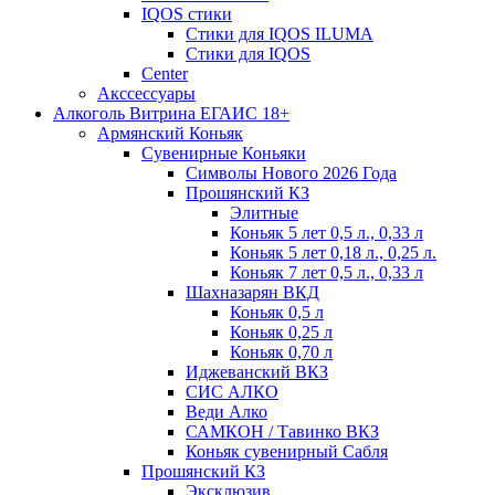
IQOS стики
Стики для IQOS ILUMA
Стики для IQOS
Сenter
Акссессуары
Алкоголь Витрина ЕГАИС 18+
Армянский Коньяк
Сувенирные Коньяки
Символы Нового 2026 Года
Прошянский КЗ
Элитные
Коньяк 5 лет 0,5 л., 0,33 л
Коньяк 5 лет 0,18 л., 0,25 л.
Коньяк 7 лет 0,5 л., 0,33 л
Шахназарян ВКД
Коньяк 0,5 л
Коньяк 0,25 л
Коньяк 0,70 л
Иджеванский ВКЗ
СИС АЛКО
Веди Алко
САМКОН / Тавинко ВКЗ
Коньяк сувенирный Сабля
Прошянский КЗ
Эксклюзив