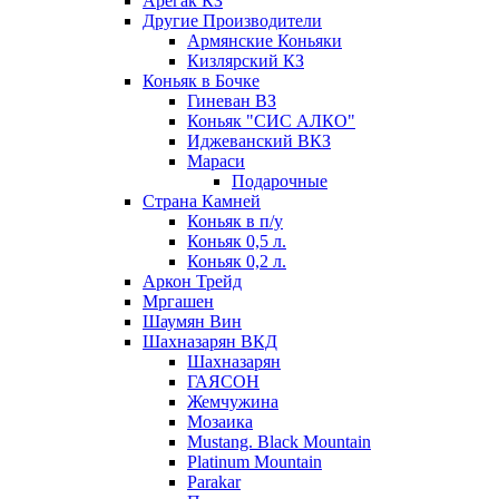
Арегак КЗ
Другие Производители
Армянские Коньяки
Кизлярский КЗ
Коньяк в Бочке
Гиневан ВЗ
Коньяк "СИС АЛКО"
Иджеванский ВКЗ
Мараси
Подарочные
Страна Камней
Коньяк в п/у
Коньяк 0,5 л.
Коньяк 0,2 л.
Аркон Трейд
Мргашен
Шаумян Вин
Шахназарян ВКД
Шахназарян
ГАЯСОН
Жемчужина
Мозаика
Mustang. Black Mountain
Platinum Mountain
Parakar