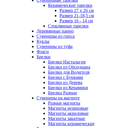
Сувенирные тарелки
Керамические тарелки
Размер 27 х 26 см
Размер 21-18,5 см
Размер 16 - 14 см
Стеклянные тарелки
Деревянные панно
Сувениры из гипса
Куклы
Сувениры из туфа
Флаги
Брелки
Брелки Настальгия
Брелки из Обсидиана
Брелки для Водителя
Брелки с Буквами
Брелки из Дерева
Брелки из Керамики
Брелки Разные
Сувениры на магните
Разные магниты
Магниты резиновые
Магниты акриловые
Магниты закатные
Магниты керамические