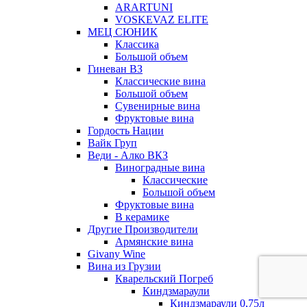
ARARTUNI
VOSKEVAZ ELITE
МЕЦ СЮНИК
Классика
Большой объем
Гиневан ВЗ
Классические вина
Большой объем
Сувенирные вина
Фруктовые вина
Гордость Нации
Вайк Груп
Веди - Алко ВКЗ
Виноградные вина
Классические
Большой объем
Фруктовые вина
В керамике
Другие Производители
Армянские вина
Givany Wine
Вина из Грузии
Кварельский Погреб
Киндзмараули
Киндзмараули 0,75л