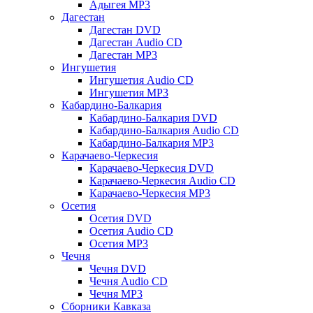
Адыгея MP3
Дагестан
Дагестан DVD
Дагестан Audio CD
Дагестан MP3
Ингушетия
Ингушетия Audio CD
Ингушетия MP3
Кабардино-Балкария
Кабардино-Балкария DVD
Кабардино-Балкария Audio CD
Кабардино-Балкария MP3
Карачаево-Черкесия
Карачаево-Черкесия DVD
Карачаево-Черкесия Audio CD
Карачаево-Черкесия MP3
Осетия
Осетия DVD
Осетия Audio CD
Осетия MP3
Чечня
Чечня DVD
Чечня Audio CD
Чечня MP3
Сборники Кавказа