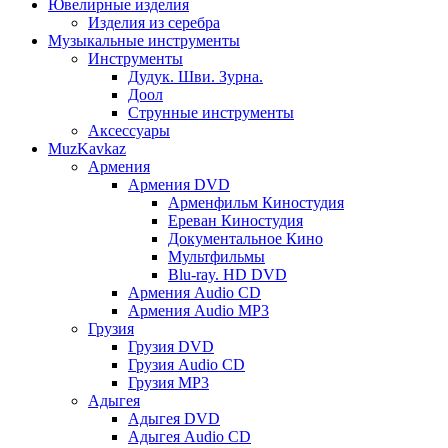
Ювелирные изделия
Изделия из серебра
Музыкальные инструменты
Инструменты
Дудук. Шви. Зурна.
Доол
Струнные инструменты
Аксессуары
MuzKavkaz
Армения
Армения DVD
Арменфильм Киностудия
Ереван Киностудия
Документальное Кино
Мультфильмы
Blu-ray. HD DVD
Армения Audio CD
Армения Audio MP3
Грузия
Грузия DVD
Грузия Audio CD
Грузия MP3
Адыгея
Адыгея DVD
Адыгея Audio CD