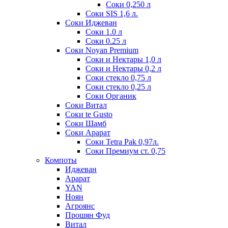
Соки 0,250 л
Соки SIS 1,6 л.
Соки Иджеван
Соки 1.0 л
Соки 0.25 л
Соки Noyan Premium
Соки и Нектары 1,0 л
Соки и Нектары 0,2 л
Соки стекло 0,75 л
Соки стекло 0,25 л
Соки Органик
Соки Витал
Соки te Gusto
Соки Шамб
Соки Арарат
Соки Tetra Pak 0,97л.
Соки Премиум ст. 0,75
Компоты
Иджеван
Арарат
YAN
Ноян
Агроянс
Прошян Фуд
Витал