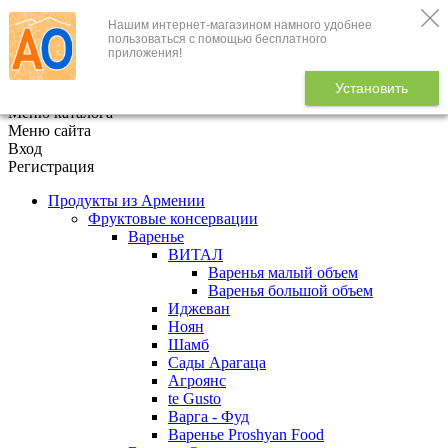
Нашим интернет-магазином намного удобнее
+7 (495) 646-888-1
пользоваться с помощью бесплатного
приложения!
В корзине
0
товаров
Установить
x
Меню каталога
Меню сайта
Вход
Регистрация
Продукты из Армении
Фруктовые консервации
Варенье
ВИТАЛ
Варенья малый объем
Варенья большой объем
Иджеван
Ноян
Шамб
Сады Арагаца
Агроянс
te Gusto
Варга - Фуд
Варенье Proshyan Food