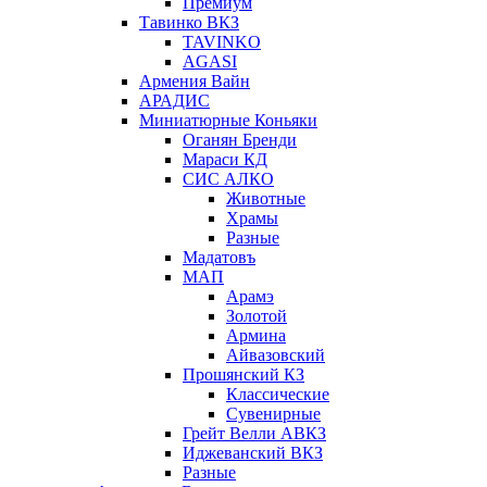
Премиум
Тавинко ВКЗ
TAVINKO
AGASI
Армения Вайн
АРАДИС
Миниатюрные Коньяки
Оганян Бренди
Мараси КД
СИС АЛКО
Животные
Храмы
Разные
Мадатовъ
МАП
Арамэ
Золотой
Армина
Айвазовский
Прошянский КЗ
Классические
Сувенирные
Грейт Велли АВКЗ
Иджеванский ВКЗ
Разные