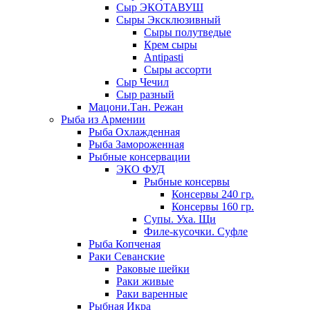
Сыр ЭКОТАВУШ
Сыры Эксклюзивный
Сыры полутведые
Крем сыры
Antipasti
Сыры ассорти
Сыр Чечил
Сыр разный
Мацони.Тан. Режан
Рыба из Армении
Рыба Охлажденная
Рыба Замороженная
Рыбные консервации
ЭКО ФУД
Рыбные консервы
Консервы 240 гр.
Консервы 160 гр.
Супы. Уха. Щи
Филе-кусочки. Суфле
Рыба Копченая
Раки Севанские
Раковые шейки
Раки живые
Раки варенные
Рыбная Икра