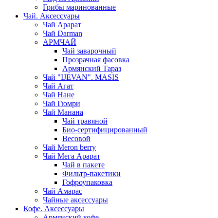
Грибы маринованные
Чай. Аксессуары
Чай Арарат
Чай Darman
АРМЧАЙ
Чай заварочный
Прозрачная фасовка
Армянский Тараз
Чай "IJEVAN". MASIS
Чай Агат
Чай Нане
Чай Гюмри
Чай Манана
Чай травяной
Био-сертифицированный
Весовой
Чай Meron berry
Чай Мега Арарат
Чай в пакете
Фильтр-пакетики
Гофроупаковка
Чай Амарас
Чайные аксессуары
Кофе. Аксессуары
Армянский кофе