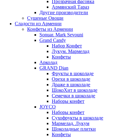
Прозрачная фасовка
Армянский Тараз
Другие производители
Сушеные Овощи
Сладости из Армении
Конфеты из Армении
Sonuar. Mark Sevouni
Grand Candy
Набор Конфет
Лукум. Мармелад
Конфеты
Арколад
GRAND Dian
Фрукты в шоколаде
Орехи в шоколаде
Драже в шоколаде
ШокоХит в шоколаде
Семечки в шоколаде
Наборы конфет
JOYCO
Наборы конфет
Сухофрукты в шоколаде
Мармелад. Лукум
Шоколадные плитки
Конфеты