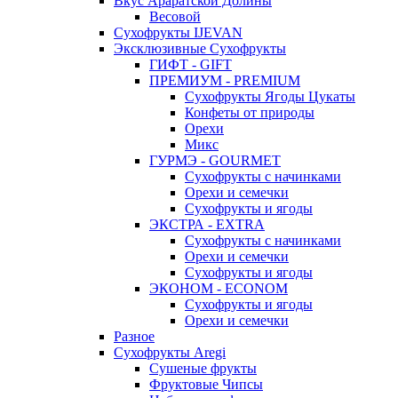
Вкус Араратской Долины
Весовой
Сухофрукты IJEVAN
Эксклюзивные Сухофрукты
ГИФТ - GIFT
ПРЕМИУМ - PREMIUM
Сухофрукты Ягоды Цукаты
Конфеты от природы
Орехи
Микс
ГУРМЭ - GOURMET
Сухофрукты с начинками
Орехи и семечки
Сухофрукты и ягоды
ЭКСТРА - EXTRA
Сухофрукты с начинками
Орехи и семечки
Сухофрукты и ягоды
ЭКОНОМ - ECONOM
Сухофрукты и ягоды
Орехи и семечки
Разное
Сухофрукты Aregi
Сушеные фрукты
Фруктовые Чипсы