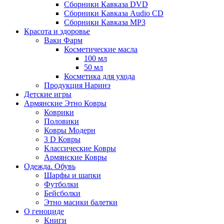
Сборники Кавказа DVD
Сборники Кавказа Audio CD
Сборники Кавказа MP3
Красота и здоровье
Ваки Фарм
Косметические масла
100 мл
50 мл
Косметика для ухода
Продукция Наринэ
Детские игры
Армянские Этно Ковры
Коврики
Половики
Ковры Модерн
3 D Ковры
Классические Ковры
Армянские Ковры
Одежда. Обувь
Шарфы и шапки
Футболки
Бейсболки
Этно масики балетки
О геноциде
Книги