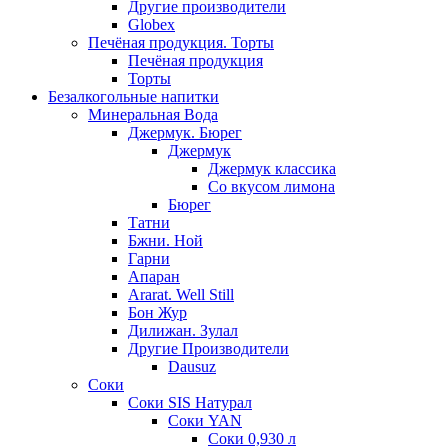
Другие производители
Globex
Печёная продукция. Торты
Печёная продукция
Торты
Безалкогольные напитки
Минеральная Вода
Джермук. Бюрег
Джермук
Джермук классика
Со вкусом лимона
Бюрег
Татни
Бжни. Ной
Гарни
Апаран
Ararat. Well Still
Бон Жур
Дилижан. Зулал
Другие Производители
Dausuz
Соки
Соки SIS Натурал
Соки YAN
Соки 0,930 л