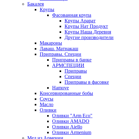
Бакалея
Крупы
Фасованная крупа
Крупы Арарат
Крупы Нат Продукт
Крупы Наша Деревня
Другие производители
Макароны
Лаваш. Матнакаш
Приправы. Специи
Приправы в банке
АРМСПЕЦИИ
Приправы
Специи
Приправы в фасовке
Hamove
Консервированные бобы
Соусы
Масло
Оливки
Оливки "Arm Eco"
Оливки AMADO
Оливки Aiello
Оливки Armenium
Мед из Армении