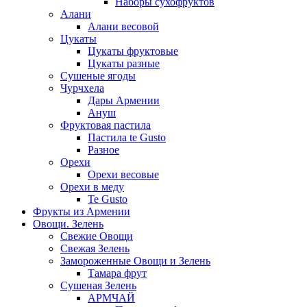
Наборы сухофруктов
Алани
Алани весовой
Цукаты
Цукаты фруктовые
Цукаты разные
Сушеные ягоды
Чурчхела
Дары Армении
Ануш
Фруктовая пастила
Пастила te Gusto
Разное
Орехи
Орехи весовые
Орехи в меду
Te Gusto
Фрукты из Армении
Овощи. Зелень
Свежие Овощи
Свежая Зелень
Замороженные Овощи и Зелень
Тамара фрут
Сушеная Зелень
АРМЧАЙ