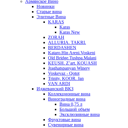
Армянское Вино
Новинки
Старые вина
Элитные Вина
KARAS
Karas
Karas New
ZORAH
ALLURIA. TAKRI.
BERDASHEN
Kataro.Hin Areni.Voskeni
Old Bridge.Tushpa.Malani
KEUSH. Z’art. KOUASH
Jraghatspanyan Winery
Voskevaz - Qotot
Trinity. KOOR. Jan
VAN ARDI
Иджеванский ВКЗ
Коллекционные вина
Виноградные вина
Вина 0,75 л
Большой объем
Эксклюзивные вина
Фруктовые вина
Cувенирные вина