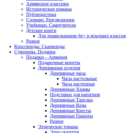
Армянские классики
Исторические романы
Публицистика
Словари. Разговорники
Учебники. Самоучители
Детские книги
Для дошкольников<br> и младших классов
Разное
Кроссворды. Сканворды
Сувениры. Подарки
Подарки – Армения
Подарочные монеты
Деревянные изделия
Деревянные часы
Часы настольные
Часы настенные
Деревянные Храмы
Подставки для напитков
Деревянные Тарелки
Деревянные Вазы
Деревянные Кресты
Деревянные Гранаты
Разное
Этнические товары
Этно скатерти