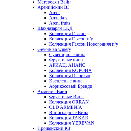
Матевосян Вайн
Аренийский ВЗ
Areni
Areni key
Areni fruits
Шахназарян ЕКД
Коллекция Гаясон
Коллекция Гаясон п/у
Коллекция Гаясон Новогодняя п/у
Gevorkian winery
Сувенирные вина
Фруктовые вина
АРИАЦ. АНАИС
Коллекция КОРОНА
Коллекция Геворкян
Крепленые вина
Абрикосовый Бренди
Армения Вайн
Фруктовые Вина
Коллекция ORRAN
OLD ARMENIA
Виноградные Вина
Коллекция TAKAR
Коллекция YEREVAN
Прошянский КЗ