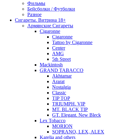
Фильмы
Бейсболки / Футболки
Разное
Сигареты. Витрина 18+
Армянские Сигареты
Cigaronne
Cigaronne
Tattoo by Cigaronne
Center
AMG
5th Street
Mackintosh
GRAND TABACCO
Akhtamar
Ararat
Nostalgia
Classic
TIP TOP
TRIUMPH. VIP
MT. BLACK TIP
GT. Elegant. New Bleck
Lex Tobacco
MORION
SOPRANO, LEX, ALEX
Karelia and others