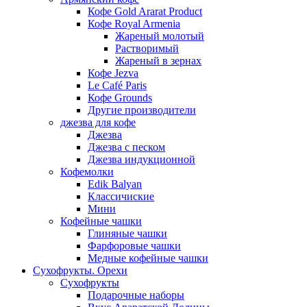
Кофе Gold Ararat Product
Кофе Royal Armenia
Жареный молотый
Растворимый
Жареный в зернах
Кофе Jezva
Le Café Paris
Кофе Grounds
Другие производители
джезва для кофе
Джезва
Джезва с песком
Джезва индукционной
Кофемолки
Edik Balyan
Классичиские
Мини
Кофейные чашки
Глиняные чашки
Фарфоровые чашки
Медные кофейные чашки
Сухофрукты. Орехи
Сухофрукты
Подарочные наборы