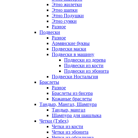
Этно жилетки
Этно шапки
Этно Подушки
Этно сумки
Разное
Подвески
Разное
Армянские буквы
Подвески маски
Подвески в машину
Подвески из дерева
Подвески из кости
Подвески из эбонита
Подвески Ностальгия
Браслеты
Разное
Браслеты из бисера
Кожаные браслеты
Тандыр, Мангал, Шампура
Тандыр, мангал
Шампура для шашлыка
Четки (Тзбех)
Четки из кости
Четки из эбонита
Четки из обсидиана