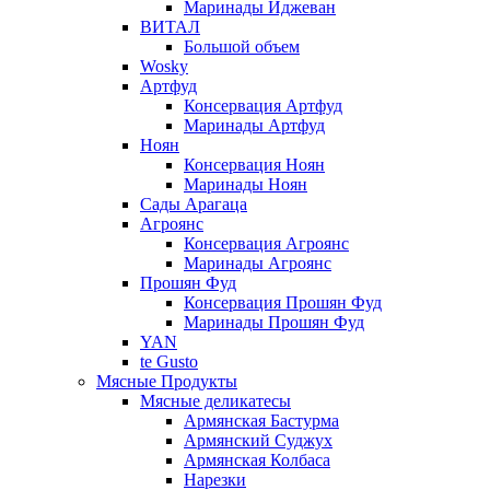
Маринады Иджеван
ВИТАЛ
Большой объем
Wosky
Артфуд
Консервация Артфуд
Маринады Артфуд
Ноян
Консервация Ноян
Маринады Ноян
Сады Арагаца
Агроянс
Консервация Агроянс
Маринады Агроянс
Прошян Фуд
Консервация Прошян Фуд
Маринады Прошян Фуд
YAN
te Gusto
Мясные Продукты
Мясные деликатесы
Армянская Бастурма
Армянский Суджух
Армянская Колбаса
Нарезки