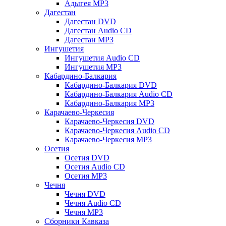
Адыгея MP3
Дагестан
Дагестан DVD
Дагестан Audio CD
Дагестан MP3
Ингушетия
Ингушетия Audio CD
Ингушетия MP3
Кабардино-Балкария
Кабардино-Балкария DVD
Кабардино-Балкария Audio CD
Кабардино-Балкария MP3
Карачаево-Черкесия
Карачаево-Черкесия DVD
Карачаево-Черкесия Audio CD
Карачаево-Черкесия MP3
Осетия
Осетия DVD
Осетия Audio CD
Осетия MP3
Чечня
Чечня DVD
Чечня Audio CD
Чечня MP3
Сборники Кавказа