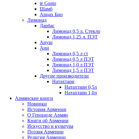
te Gusto
Шамб
Арцах Био
Лимонад
Дарбас
Лимонад 0,5 л. Стекло
Лимонад 1,25 л. ПЭТ
Ануш
Ани
Лимонад 0,5 л ст
Лимонад 0,5 л ПЭТ
Лимонад 1,0 л ПЭТ
Лимонад 1,5 л ПЭТ
Другие производители
Натахтари
Натахтари 0,5л
Натахтари 1,0л
Армянские книги
Новинки
История Армении
О Геноциде Армян
Книги об Армении
Иcкусство и культура
Поэзия Армении
Религия Армении