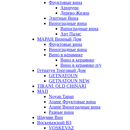
Фруктовые вина
Арцруни
Дерево Жизни
Элитные Вина
Виноградные вина
Виноградные вина
Арт Палас
МАРАН Винный Дом
Фруктовые вина
Виноградные вина
Вино в керамике
Вино в керамике
Вино в керамике п/у
Гетнатун Торговый Дом
GETNATOUN
GETNATOUN NEW
TIRANI. OLD CHINARI
МАП
Noyan Tapan
Arame Фруктовые вина
Arame Виноградные вина
Разные вина
Шаумян Вин
Воскевазский ВЗ
VOSKEVAZ