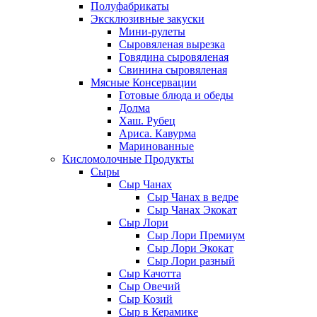
Полуфабрикаты
Эксклюзивные закуски
Мини-рулеты
Сыровяленая вырезка
Говядина сыровяленая
Свинина сыровяленая
Мясные Консервации
Готовые блюда и обеды
Долма
Хаш. Рубец
Ариса. Кавурма
Маринованные
Кисломолочные Продукты
Сыры
Сыр Чанах
Сыр Чанах в ведре
Сыр Чанах Экокат
Сыр Лори
Сыр Лори Премиум
Сыр Лори Экокат
Сыр Лори разный
Сыр Качотта
Сыр Овечий
Сыр Козий
Сыр в Керамике