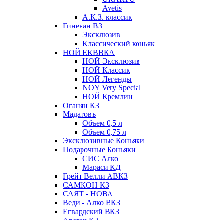
Avetis
А.К.З. классик
Гиневан ВЗ
Эксклюзив
Классический коньяк
НОЙ ЕКВВКА
НОЙ Эксклюзив
НОЙ Классик
НОЙ Легенды
NOY Very Speсial
НОЙ Кремлин
Оганян КЗ
Мадатовъ
Объем 0,5 л
Объем 0,75 л
Эксклюзивные Коньяки
Подарочные Коньяки
СИС Алко
Мараси КД
Грейт Велли АВКЗ
САМКОН КЗ
САЯТ - НОВА
Веди - Алко ВКЗ
Егвардский ВКЗ