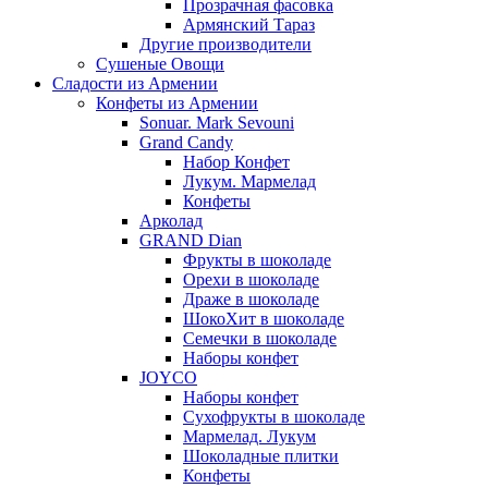
Прозрачная фасовка
Армянский Тараз
Другие производители
Сушеные Овощи
Сладости из Армении
Конфеты из Армении
Sonuar. Mark Sevouni
Grand Candy
Набор Конфет
Лукум. Мармелад
Конфеты
Арколад
GRAND Dian
Фрукты в шоколаде
Орехи в шоколаде
Драже в шоколаде
ШокоХит в шоколаде
Семечки в шоколаде
Наборы конфет
JOYCO
Наборы конфет
Сухофрукты в шоколаде
Мармелад. Лукум
Шоколадные плитки
Конфеты