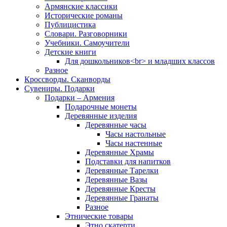
Армянские классики
Исторические романы
Публицистика
Словари. Разговорники
Учебники. Самоучители
Детские книги
Для дошкольников<br> и младших классов
Разное
Кроссворды. Сканворды
Сувениры. Подарки
Подарки – Армения
Подарочные монеты
Деревянные изделия
Деревянные часы
Часы настольные
Часы настенные
Деревянные Храмы
Подставки для напитков
Деревянные Тарелки
Деревянные Вазы
Деревянные Кресты
Деревянные Гранаты
Разное
Этнические товары
Этно скатерти