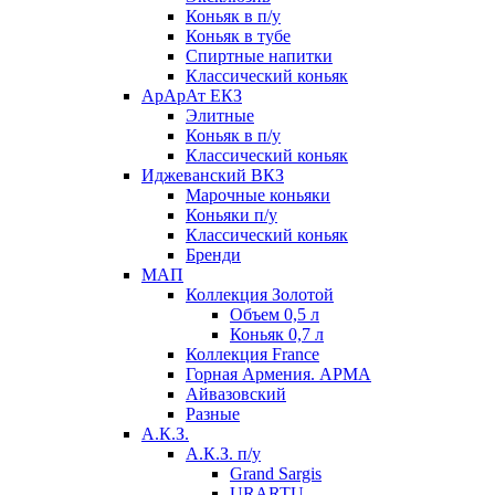
Коньяк в п/у
Коньяк в тубе
Спиртные напитки
Классический коньяк
АрАрАт ЕКЗ
Элитные
Коньяк в п/у
Классический коньяк
Иджеванский ВКЗ
Марочные коньяки
Коньяки п/у
Классический коньяк
Бренди
МАП
Коллекция Золотой
Объем 0,5 л
Коньяк 0,7 л
Коллекция France
Горная Армения. АРМА
Айвазовский
Разные
А.К.З.
А.К.З. п/у
Grand Sargis
URARTU