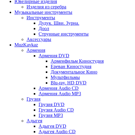
Ювелирные изделия
Изделия из серебра
Музыкальные инструменты
Инструменты
Дудук. Шви. Зурна.
Доол
Струнные инструменты
Аксессуары
MuzKavkaz
Армения
Армения DVD
Арменфильм Киностудия
Ереван Киностудия
Документальное Кино
Мультфильмы
Blu-ray. HD DVD
Армения Audio CD
Армения Audio MP3
Грузия
Грузия DVD
Грузия Audio CD
Грузия MP3
Адыгея
Адыгея DVD
Адыгея Audio CD