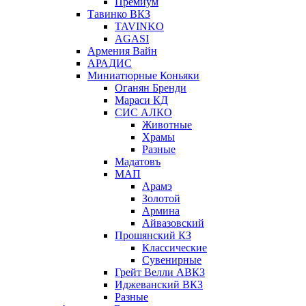
Премиум
Тавинко ВКЗ
TAVINKO
AGASI
Армения Вайн
АРАДИС
Миниатюрные Коньяки
Оганян Бренди
Мараси КД
СИС АЛКО
Животные
Храмы
Разные
Мадатовъ
МАП
Арамэ
Золотой
Армина
Айвазовский
Прошянский КЗ
Классические
Сувенирные
Грейт Велли АВКЗ
Иджеванский ВКЗ
Разные