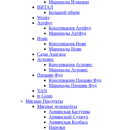
Маринады Иджеван
ВИТАЛ
Большой объем
Wosky
Артфуд
Консервация Артфуд
Маринады Артфуд
Ноян
Консервация Ноян
Маринады Ноян
Сады Арагаца
Агроянс
Консервация Агроянс
Маринады Агроянс
Прошян Фуд
Консервация Прошян Фуд
Маринады Прошян Фуд
YAN
te Gusto
Мясные Продукты
Мясные деликатесы
Армянская Бастурма
Армянский Суджух
Армянская Колбаса
Нарезки