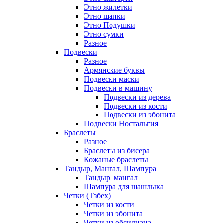
Этно жилетки
Этно шапки
Этно Подушки
Этно сумки
Разное
Подвески
Разное
Армянские буквы
Подвески маски
Подвески в машину
Подвески из дерева
Подвески из кости
Подвески из эбонита
Подвески Ностальгия
Браслеты
Разное
Браслеты из бисера
Кожаные браслеты
Тандыр, Мангал, Шампура
Тандыр, мангал
Шампура для шашлыка
Четки (Тзбех)
Четки из кости
Четки из эбонита
Четки из обсидиана