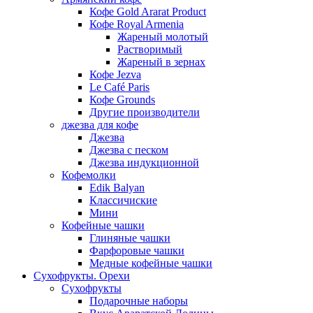
Кофе Gold Ararat Product
Кофе Royal Armenia
Жареный молотый
Растворимый
Жареный в зернах
Кофе Jezva
Le Café Paris
Кофе Grounds
Другие производители
джезва для кофе
Джезва
Джезва с песком
Джезва индукционной
Кофемолки
Edik Balyan
Классичиские
Мини
Кофейные чашки
Глиняные чашки
Фарфоровые чашки
Медные кофейные чашки
Сухофрукты. Орехи
Сухофрукты
Подарочные наборы