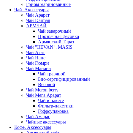
Грибы маринованные
Чай. Аксессуары
Чай Арарат
Чай Darman
АРМЧАЙ
Чай заварочный
Прозрачная фасовка
Армянский Тараз
Чай "IJEVAN". MASIS
Чай Агат
Чай Нане
Чай Гюмри
Чай Манана
Чай травяной
Био-сертифицированный
Весовой
Чай Meron berry
Чай Мега Арарат
Чай в пакете
Фильтр-пакетики
Гофроупаковка
Чай Амарас
Чайные аксессуары
Кофе. Аксессуары
Армянский кофе