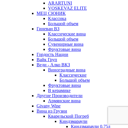
ARARTUNI
VOSKEVAZ ELITE
МЕЦ СЮНИК
Классика
Большой объем
Гиневан ВЗ
Классические вина
Большой объем
Сувенирные вина
Фруктовые вина
Гордость Нации
Вайк Груп
Веди - Алко ВКЗ
Виноградные вина
Классические
Большой объем
Фруктовые вина
В керамике
Другие Производители
Армянские вина
Givany Wine
Вина из Грузии
Кварельский Погреб
Киндзмараули
Киндзмараули 0,75л