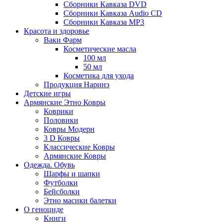
Сборники Кавказа DVD
Сборники Кавказа Audio CD
Сборники Кавказа MP3
Красота и здоровье
Ваки Фарм
Косметические масла
100 мл
50 мл
Косметика для ухода
Продукция Наринэ
Детские игры
Армянские Этно Ковры
Коврики
Половики
Ковры Модерн
3 D Ковры
Классические Ковры
Армянские Ковры
Одежда. Обувь
Шарфы и шапки
Футболки
Бейсболки
Этно масики балетки
О геноциде
Книги