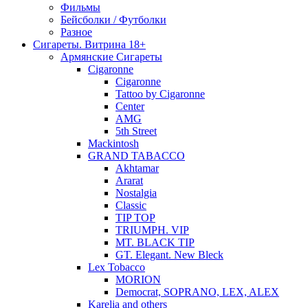
Фильмы
Бейсболки / Футболки
Разное
Сигареты. Витрина 18+
Армянские Сигареты
Cigaronne
Cigaronne
Tattoo by Cigaronne
Center
AMG
5th Street
Mackintosh
GRAND TABACCO
Akhtamar
Ararat
Nostalgia
Classic
TIP TOP
TRIUMPH. VIP
MT. BLACK TIP
GT. Elegant. New Bleck
Lex Tobacco
MORION
Democrat, SOPRANO, LEX, ALEX
Karelia and others