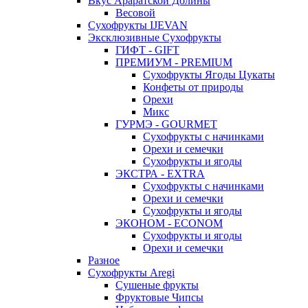
Вкус Араратской Долины
Весовой
Сухофрукты IJEVAN
Эксклюзивные Сухофрукты
ГИФТ - GIFT
ПРЕМИУМ - PREMIUM
Сухофрукты Ягоды Цукаты
Конфеты от природы
Орехи
Микс
ГУРМЭ - GOURMET
Сухофрукты с начинками
Орехи и семечки
Сухофрукты и ягоды
ЭКСТРА - EXTRA
Сухофрукты с начинками
Орехи и семечки
Сухофрукты и ягоды
ЭКОНОМ - ECONOM
Сухофрукты и ягоды
Орехи и семечки
Разное
Сухофрукты Aregi
Сушеные фрукты
Фруктовые Чипсы