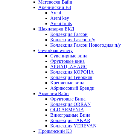
Матевосян Вайн
Аренийский ВЗ
Areni
Areni key
Areni fruits
Шахназарян ЕКД
Коллекция Гаясон
Коллекция Гаясон п/у
Коллекция Гаясон Новогодняя п/у
Gevorkian winery
Сувенирные вина
Фруктовые вина
АРИАЦ. АНАИС
Коллекция КОРОНА
Коллекция Геворкян
Крепленые вина
Абрикосовый Бренди
Армения Вайн
Фруктовые Вина
Коллекция ORRAN
OLD ARMENIA
Виноградные Вина
Коллекция TAKAR
Коллекция YEREVAN
Прошянский КЗ