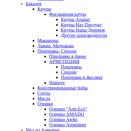
Бакалея
Крупы
Фасованная крупа
Крупы Арарат
Крупы Нат Продукт
Крупы Наша Деревня
Другие производители
Макароны
Лаваш. Матнакаш
Приправы. Специи
Приправы в банке
АРМСПЕЦИИ
Приправы
Специи
Приправы в фасовке
Hamove
Консервированные бобы
Соусы
Масло
Оливки
Оливки "Arm Eco"
Оливки AMADO
Оливки Aiello
Оливки Armenium
Мед из Армении