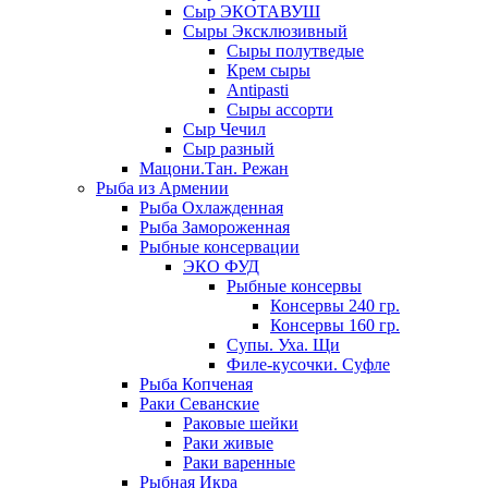
Сыр ЭКОТАВУШ
Сыры Эксклюзивный
Сыры полутведые
Крем сыры
Antipasti
Сыры ассорти
Сыр Чечил
Сыр разный
Мацони.Тан. Режан
Рыба из Армении
Рыба Охлажденная
Рыба Замороженная
Рыбные консервации
ЭКО ФУД
Рыбные консервы
Консервы 240 гр.
Консервы 160 гр.
Супы. Уха. Щи
Филе-кусочки. Суфле
Рыба Копченая
Раки Севанские
Раковые шейки
Раки живые
Раки варенные
Рыбная Икра