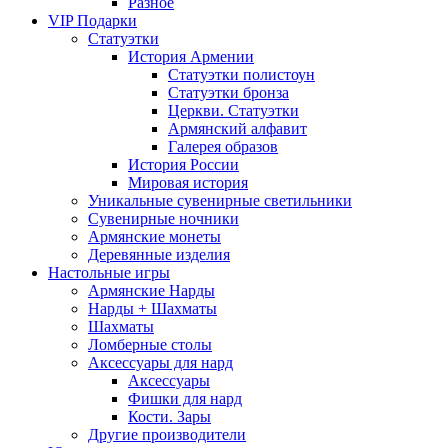
Разное
VIP Подарки
Статуэтки
История Армении
Статуэтки полистоун
Статуэтки бронза
Церкви. Статуэтки
Армянский алфавит
Галерея образов
История России
Мировая история
Уникальные сувенирные светильники
Сувенирные ночники
Армянские монеты
Деревянные изделия
Настольные игры
Армянские Нарды
Нарды + Шахматы
Шахматы
Ломберные столы
Аксессуары для нард
Аксессуары
Фишки для нард
Кости. Зары
Другие производители