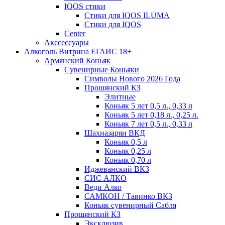
IQOS стики
Стики для IQOS ILUMA
Стики для IQOS
Сenter
Акссессуары
Алкоголь Витрина ЕГАИС 18+
Армянский Коньяк
Сувенирные Коньяки
Символы Нового 2026 Года
Прошянский КЗ
Элитные
Коньяк 5 лет 0,5 л., 0,33 л
Коньяк 5 лет 0,18 л., 0,25 л.
Коньяк 7 лет 0,5 л., 0,33 л
Шахназарян ВКД
Коньяк 0,5 л
Коньяк 0,25 л
Коньяк 0,70 л
Иджеванский ВКЗ
СИС АЛКО
Веди Алко
САМКОН / Тавинко ВКЗ
Коньяк сувенирный Сабля
Прошянский КЗ
Эксклюзив