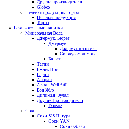
Другие производители
Globex
Печёная продукция. Торты
Печёная продукция
Торты
Безалкогольные напитки
Минеральная Вода
Джермук. Бюрег
Джермук
Джермук классика
Со вкусом лимона
Бюрег
Татни
Бжни. Ной
Гарни
Апаран
Ararat. Well Still
Бон Жур
Дилижан. Зулал
Другие Производители
Dausuz
Соки
Соки SIS Натурал
Соки YAN
Соки 0,930 л