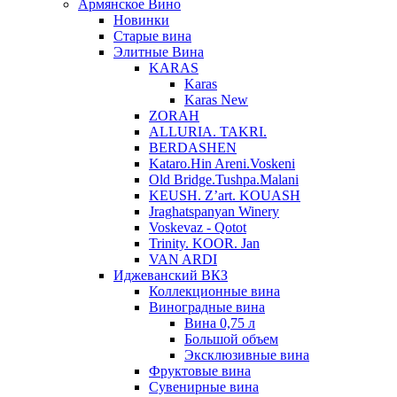
Армянское Вино
Новинки
Старые вина
Элитные Вина
KARAS
Karas
Karas New
ZORAH
ALLURIA. TAKRI.
BERDASHEN
Kataro.Hin Areni.Voskeni
Old Bridge.Tushpa.Malani
KEUSH. Z’art. KOUASH
Jraghatspanyan Winery
Voskevaz - Qotot
Trinity. KOOR. Jan
VAN ARDI
Иджеванский ВКЗ
Коллекционные вина
Виноградные вина
Вина 0,75 л
Большой объем
Эксклюзивные вина
Фруктовые вина
Cувенирные вина