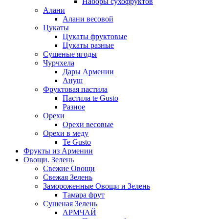
Наборы сухофруктов
Алани
Алани весовой
Цукаты
Цукаты фруктовые
Цукаты разные
Сушеные ягоды
Чурчхела
Дары Армении
Ануш
Фруктовая пастила
Пастила te Gusto
Разное
Орехи
Орехи весовые
Орехи в меду
Te Gusto
Фрукты из Армении
Овощи. Зелень
Свежие Овощи
Свежая Зелень
Замороженные Овощи и Зелень
Тамара фрут
Сушеная Зелень
АРМЧАЙ