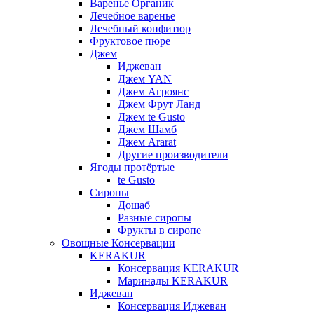
Варенье Органик
Лечебное варенье
Лечебный конфитюр
Фруктовое пюре
Джем
Иджеван
Джем YAN
Джем Агроянс
Джем Фрут Ланд
Джем te Gusto
Джем Шамб
Джем Ararat
Другие производители
Ягоды протёртые
te Gusto
Сиропы
Дошаб
Разные сиропы
Фрукты в сиропе
Овощные Консервации
KERAKUR
Консервация KERAKUR
Маринады KERAKUR
Иджеван
Консервация Иджеван