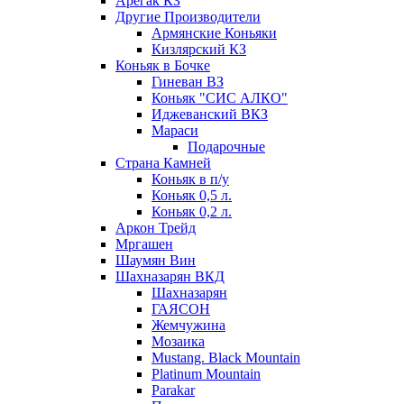
Арегак КЗ
Другие Производители
Армянские Коньяки
Кизлярский КЗ
Коньяк в Бочке
Гиневан ВЗ
Коньяк "СИС АЛКО"
Иджеванский ВКЗ
Мараси
Подарочные
Страна Камней
Коньяк в п/у
Коньяк 0,5 л.
Коньяк 0,2 л.
Аркон Трейд
Мргашен
Шаумян Вин
Шахназарян ВКД
Шахназарян
ГАЯСОН
Жемчужина
Мозаика
Mustang. Black Mountain
Platinum Mountain
Parakar