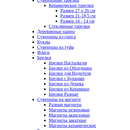
Сувенирные тарелки
Керамические тарелки
Размер 27 х 26 см
Размер 21-18,5 см
Размер 16 - 14 см
Стеклянные тарелки
Деревянные панно
Сувениры из гипса
Куклы
Сувениры из туфа
Флаги
Брелки
Брелки Настальгия
Брелки из Обсидиана
Брелки для Водителя
Брелки с Буквами
Брелки из Дерева
Брелки из Керамики
Брелки Разные
Сувениры на магните
Разные магниты
Магниты резиновые
Магниты акриловые
Магниты закатные
Магниты керамические