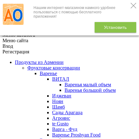
Нашим интернет-магазином намного удобнее
+7 (495) 646-888-1
пользоваться с помощью бесплатного
приложения!
В корзине
0
товаров
Установить
x
Меню каталога
Меню сайта
Вход
Регистрация
Продукты из Армении
Фруктовые консервации
Варенье
ВИТАЛ
Варенья малый объем
Варенья большой объем
Иджеван
Ноян
Шамб
Сады Арагаца
Агроянс
te Gusto
Варга - Фуд
Варенье Proshyan Food