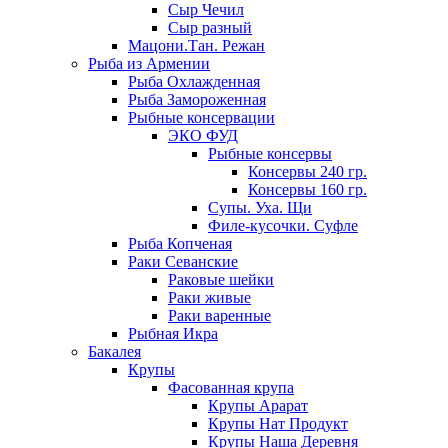
Сыр Чечил
Сыр разный
Мацони.Тан. Режан
Рыба из Армении
Рыба Охлажденная
Рыба Замороженная
Рыбные консервации
ЭКО ФУД
Рыбные консервы
Консервы 240 гр.
Консервы 160 гр.
Супы. Уха. Щи
Филе-кусочки. Суфле
Рыба Копченая
Раки Севанские
Раковые шейки
Раки живые
Раки варенные
Рыбная Икра
Бакалея
Крупы
Фасованная крупа
Крупы Арарат
Крупы Нат Продукт
Крупы Наша Деревня