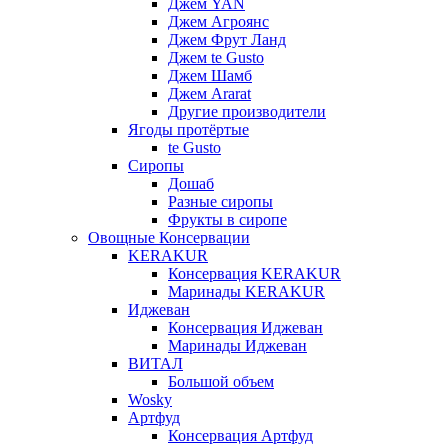
Джем YAN
Джем Агроянс
Джем Фрут Ланд
Джем te Gusto
Джем Шамб
Джем Ararat
Другие производители
Ягоды протёртые
te Gusto
Сиропы
Дошаб
Разные сиропы
Фрукты в сиропе
Овощные Консервации
KERAKUR
Консервация KERAKUR
Маринады KERAKUR
Иджеван
Консервация Иджеван
Маринады Иджеван
ВИТАЛ
Большой объем
Wosky
Артфуд
Консервация Артфуд