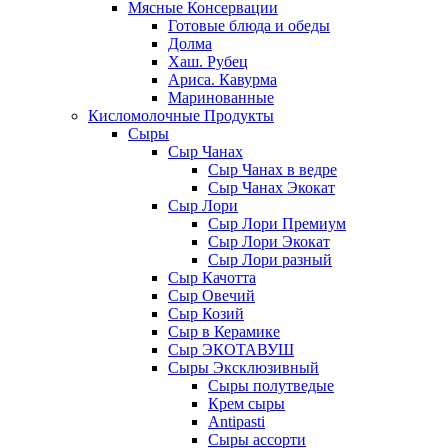
Мясные Консервации
Готовые блюда и обеды
Долма
Хаш. Рубец
Ариса. Кавурма
Маринованные
Кисломолочные Продукты
Сыры
Сыр Чанах
Сыр Чанах в ведре
Сыр Чанах Экокат
Сыр Лори
Сыр Лори Премиум
Сыр Лори Экокат
Сыр Лори разный
Сыр Качотта
Сыр Овечий
Сыр Козий
Сыр в Керамике
Сыр ЭКОТАВУШ
Сыры Эксклюзивный
Сыры полутведые
Крем сыры
Antipasti
Сыры ассорти