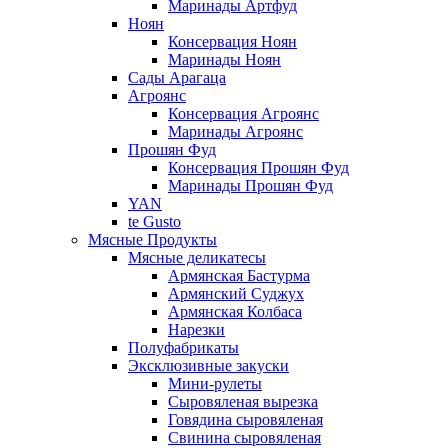
Маринады Артфуд
Ноян
Консервация Ноян
Маринады Ноян
Сады Арагаца
Агроянс
Консервация Агроянс
Маринады Агроянс
Прошян Фуд
Консервация Прошян Фуд
Маринады Прошян Фуд
YAN
te Gusto
Мясные Продукты
Мясные деликатесы
Армянская Бастурма
Армянский Суджух
Армянская Колбаса
Нарезки
Полуфабрикаты
Эксклюзивные закуски
Мини-рулеты
Сыровяленая вырезка
Говядина сыровяленая
Свинина сыровяленая