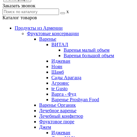
Заказать звонок
x
Каталог товаров
Продукты из Армении
Фруктовые консервации
Варенье
ВИТАЛ
Варенья малый объем
Варенья большой объем
Иджеван
Ноян
Шамб
Сады Арагаца
Агроянс
te Gusto
Варга - Фуд
Варенье Proshyan Food
Варенье Органик
Лечебное варенье
Лечебный конфитюр
Фруктовое пюре
Джем
Иджеван