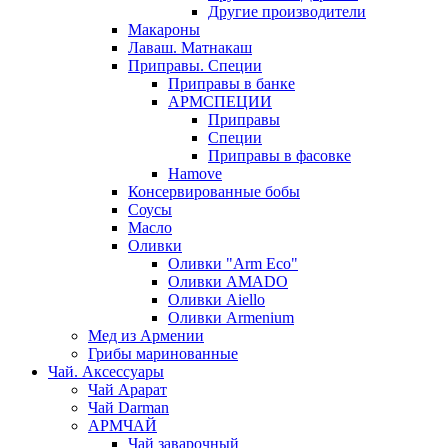
Другие производители
Макароны
Лаваш. Матнакаш
Приправы. Специи
Приправы в банке
АРМСПЕЦИИ
Приправы
Специи
Приправы в фасовке
Hamove
Консервированные бобы
Соусы
Масло
Оливки
Оливки "Arm Eco"
Оливки AMADO
Оливки Aiello
Оливки Armenium
Мед из Армении
Грибы маринованные
Чай. Аксессуары
Чай Арарат
Чай Darman
АРМЧАЙ
Чай заварочный