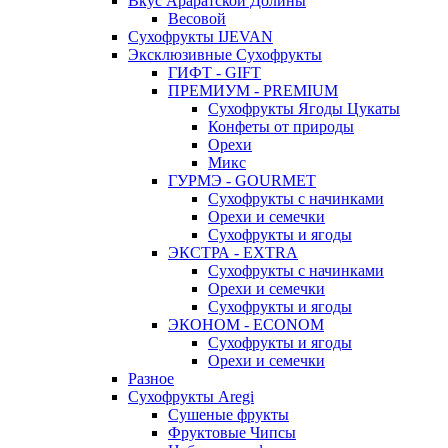
Вкус Араратской Долины
Весовой
Сухофрукты IJEVAN
Эксклюзивные Сухофрукты
ГИФТ - GIFT
ПРЕМИУМ - PREMIUM
Сухофрукты Ягоды Цукаты
Конфеты от природы
Орехи
Микс
ГУРМЭ - GOURMET
Сухофрукты с начинками
Орехи и семечки
Сухофрукты и ягоды
ЭКСТРА - EXTRA
Сухофрукты с начинками
Орехи и семечки
Сухофрукты и ягоды
ЭКОНОМ - ECONOM
Сухофрукты и ягоды
Орехи и семечки
Разное
Сухофрукты Aregi
Сушеные фрукты
Фруктовые Чипсы