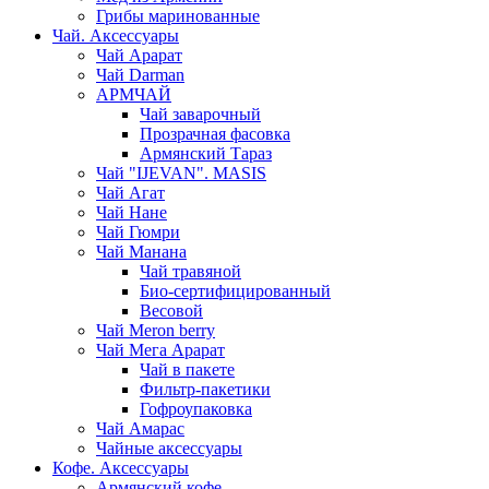
Грибы маринованные
Чай. Аксессуары
Чай Арарат
Чай Darman
АРМЧАЙ
Чай заварочный
Прозрачная фасовка
Армянский Тараз
Чай "IJEVAN". MASIS
Чай Агат
Чай Нане
Чай Гюмри
Чай Манана
Чай травяной
Био-сертифицированный
Весовой
Чай Meron berry
Чай Мега Арарат
Чай в пакете
Фильтр-пакетики
Гофроупаковка
Чай Амарас
Чайные аксессуары
Кофе. Аксессуары
Армянский кофе