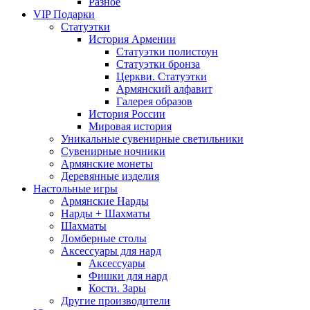
Разное
VIP Подарки
Статуэтки
История Армении
Статуэтки полистоун
Статуэтки бронза
Церкви. Статуэтки
Армянский алфавит
Галерея образов
История России
Мировая история
Уникальные сувенирные светильники
Сувенирные ночники
Армянские монеты
Деревянные изделия
Настольные игры
Армянские Нарды
Нарды + Шахматы
Шахматы
Ломберные столы
Аксессуары для нард
Аксессуары
Фишки для нард
Кости. Зары
Другие производители