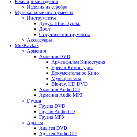
Ювелирные изделия
Изделия из серебра
Музыкальные инструменты
Инструменты
Дудук. Шви. Зурна.
Доол
Струнные инструменты
Аксессуары
MuzKavkaz
Армения
Армения DVD
Арменфильм Киностудия
Ереван Киностудия
Документальное Кино
Мультфильмы
Blu-ray. HD DVD
Армения Audio CD
Армения Audio MP3
Грузия
Грузия DVD
Грузия Audio CD
Грузия MP3
Адыгея
Адыгея DVD
Адыгея Audio CD