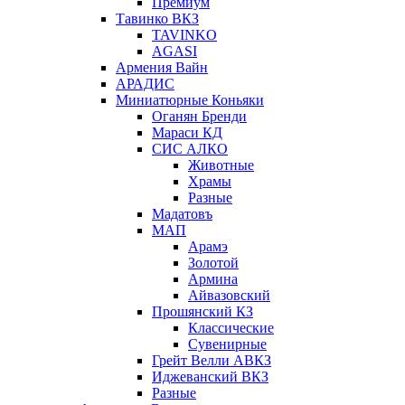
Премиум
Тавинко ВКЗ
TAVINKO
AGASI
Армения Вайн
АРАДИС
Миниатюрные Коньяки
Оганян Бренди
Мараси КД
СИС АЛКО
Животные
Храмы
Разные
Мадатовъ
МАП
Арамэ
Золотой
Армина
Айвазовский
Прошянский КЗ
Классические
Сувенирные
Грейт Велли АВКЗ
Иджеванский ВКЗ
Разные