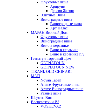
Фруктовые вина
Арцруни
Дерево Жизни
Элитные Вина
Виноградные вина
Виноградные вина
Арт Палас
МАРАН Винный Дом
Фруктовые вина
Виноградные вина
Вино в керамике
Вино в керамике
Вино в керамике п/у
Гетнатун Торговый Дом
GETNATOUN
GETNATOUN NEW
TIRANI. OLD CHINARI
МАП
Noyan Tapan
Arame Фруктовые вина
Arame Виноградные вина
Разные вина
Шаумян Вин
Воскевазский ВЗ
VOSKEVAZ