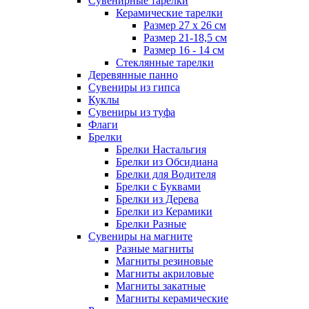
Сувенирные тарелки
Керамические тарелки
Размер 27 х 26 см
Размер 21-18,5 см
Размер 16 - 14 см
Стеклянные тарелки
Деревянные панно
Сувениры из гипса
Куклы
Сувениры из туфа
Флаги
Брелки
Брелки Настальгия
Брелки из Обсидиана
Брелки для Водителя
Брелки с Буквами
Брелки из Дерева
Брелки из Керамики
Брелки Разные
Сувениры на магните
Разные магниты
Магниты резиновые
Магниты акриловые
Магниты закатные
Магниты керамические