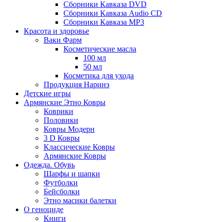
Сборники Кавказа DVD
Сборники Кавказа Audio CD
Сборники Кавказа MP3
Красота и здоровье
Ваки Фарм
Косметические масла
100 мл
50 мл
Косметика для ухода
Продукция Наринэ
Детские игры
Армянские Этно Ковры
Коврики
Половики
Ковры Модерн
3 D Ковры
Классические Ковры
Армянские Ковры
Одежда. Обувь
Шарфы и шапки
Футболки
Бейсболки
Этно масики балетки
О геноциде
Книги