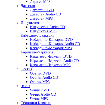
Адыгея MP3
Дагестан
Дагестан DVD
Дагестан Audio CD
Дагестан MP3
Ингушетия
Ингушетия Audio CD
Ингушетия MP3
Кабардино-Балкария
Кабардино-Балкария DVD
Кабардино-Балкария Audio CD
Кабардино-Балкария MP3
Карачаево-Черкесия
Карачаево-Черкесия DVD
Карачаево-Черкесия Audio CD
Карачаево-Черкесия MP3
Осетия
Осетия DVD
Осетия Audio CD
Осетия MP3
Чечня
Чечня DVD
Чечня Audio CD
Чечня MP3
Сборники Кавказа