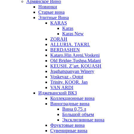
Армянское Вино
Новинки
Старые вина
Элитные Вина
KARAS
Karas
Karas New
ZORAH
ALLURIA. TAKRI.
BERDASHEN
Kataro.Hin Areni.Voskeni
Old Bridge.Tushpa.Malani
KEUSH. Z’art. KOUASH
Jraghatspanyan Winery
Voskevaz - Qotot
Trinity. KOOR. Jan
VAN ARDI
Иджеванский ВКЗ
Коллекционные вина
Виноградные вина
Вина 0,75 л
Большой объем
Эксклюзивные вина
Фруктовые вина
Cувенирные вина