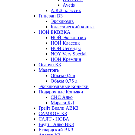
Avetis
А.К.З. классик
Гиневан ВЗ
Эксклюзив
Классический коньяк
НОЙ ЕКВВКА
НОЙ Эксклюзив
НОЙ Классик
НОЙ Легенды
NOY Very Speсial
НОЙ Кремлин
Оганян КЗ
Мадатовъ
Объем 0,5 л
Объем 0,75 л
Эксклюзивные Коньяки
Подарочные Коньяки
СИС Алко
Мараси КД
Грейт Велли АВКЗ
САМКОН КЗ
САЯТ - НОВА
Веди - Алко ВКЗ
Егвардский ВКЗ