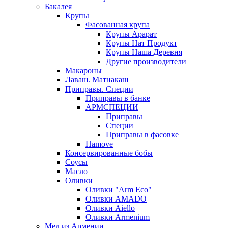
Бакалея
Крупы
Фасованная крупа
Крупы Арарат
Крупы Нат Продукт
Крупы Наша Деревня
Другие производители
Макароны
Лаваш. Матнакаш
Приправы. Специи
Приправы в банке
АРМСПЕЦИИ
Приправы
Специи
Приправы в фасовке
Hamove
Консервированные бобы
Соусы
Масло
Оливки
Оливки "Arm Eco"
Оливки AMADO
Оливки Aiello
Оливки Armenium
Мед из Армении