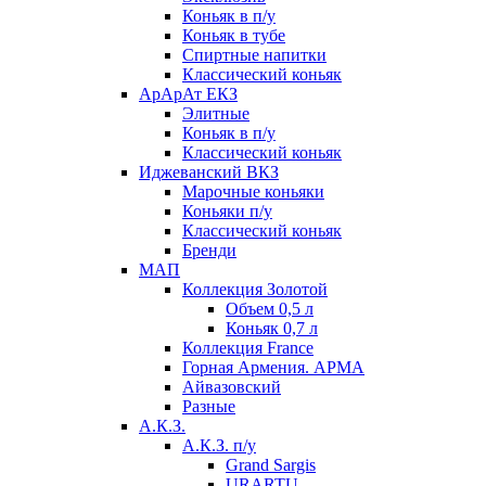
Коньяк в п/у
Коньяк в тубе
Спиртные напитки
Классический коньяк
АрАрАт ЕКЗ
Элитные
Коньяк в п/у
Классический коньяк
Иджеванский ВКЗ
Марочные коньяки
Коньяки п/у
Классический коньяк
Бренди
МАП
Коллекция Золотой
Объем 0,5 л
Коньяк 0,7 л
Коллекция France
Горная Армения. АРМА
Айвазовский
Разные
А.К.З.
А.К.З. п/у
Grand Sargis
URARTU