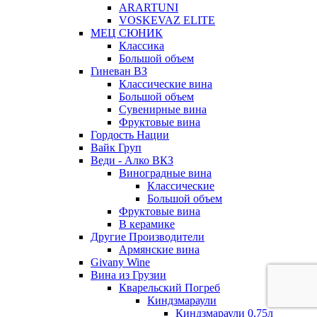
ARARTUNI
VOSKEVAZ ELITE
МЕЦ СЮНИК
Классика
Большой объем
Гиневан ВЗ
Классические вина
Большой объем
Сувенирные вина
Фруктовые вина
Гордость Нации
Вайк Груп
Веди - Алко ВКЗ
Виноградные вина
Классические
Большой объем
Фруктовые вина
В керамике
Другие Производители
Армянские вина
Givany Wine
Вина из Грузии
Кварельский Погреб
Киндзмараули
Киндзмараули 0,75л