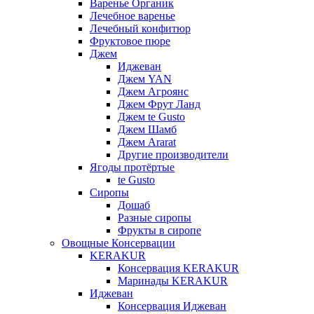
Варенье Органик
Лечебное варенье
Лечебный конфитюр
Фруктовое пюре
Джем
Иджеван
Джем YAN
Джем Агроянс
Джем Фрут Ланд
Джем te Gusto
Джем Шамб
Джем Ararat
Другие производители
Ягоды протёртые
te Gusto
Сиропы
Дошаб
Разные сиропы
Фрукты в сиропе
Овощные Консервации
KERAKUR
Консервация KERAKUR
Маринады KERAKUR
Иджеван
Консервация Иджеван