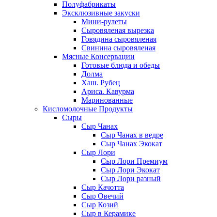
Полуфабрикаты
Эксклюзивные закуски
Мини-рулеты
Сыровяленая вырезка
Говядина сыровяленая
Свинина сыровяленая
Мясные Консервации
Готовые блюда и обеды
Долма
Хаш. Рубец
Ариса. Кавурма
Маринованные
Кисломолочные Продукты
Сыры
Сыр Чанах
Сыр Чанах в ведре
Сыр Чанах Экокат
Сыр Лори
Сыр Лори Премиум
Сыр Лори Экокат
Сыр Лори разный
Сыр Качотта
Сыр Овечий
Сыр Козий
Сыр в Керамике