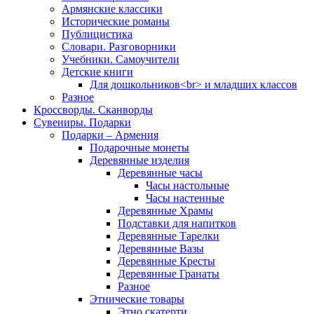
Армянские классики
Исторические романы
Публицистика
Словари. Разговорники
Учебники. Самоучители
Детские книги
Для дошкольников<br> и младших классов
Разное
Кроссворды. Сканворды
Сувениры. Подарки
Подарки – Армения
Подарочные монеты
Деревянные изделия
Деревянные часы
Часы настольные
Часы настенные
Деревянные Храмы
Подставки для напитков
Деревянные Тарелки
Деревянные Вазы
Деревянные Кресты
Деревянные Гранаты
Разное
Этнические товары
Этно скатерти