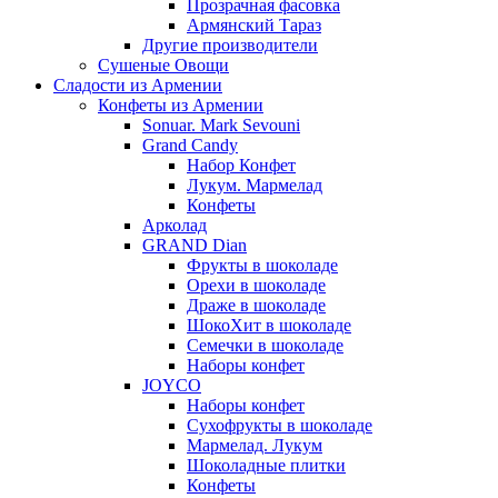
Прозрачная фасовка
Армянский Тараз
Другие производители
Сушеные Овощи
Сладости из Армении
Конфеты из Армении
Sonuar. Mark Sevouni
Grand Candy
Набор Конфет
Лукум. Мармелад
Конфеты
Арколад
GRAND Dian
Фрукты в шоколаде
Орехи в шоколаде
Драже в шоколаде
ШокоХит в шоколаде
Семечки в шоколаде
Наборы конфет
JOYCO
Наборы конфет
Сухофрукты в шоколаде
Мармелад. Лукум
Шоколадные плитки
Конфеты