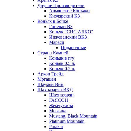
Арегак КЗ
Другие Производители
Армянские Коньяки
Кизлярский КЗ
Коньяк в Бочке
Гиневан ВЗ
Коньяк "СИС АЛКО"
Иджеванский ВКЗ
Мараси
Подарочные
Страна Камней
Коньяк в п/у
Коньяк 0,5 л.
Коньяк 0,2 л.
Аркон Трейд
Мргашен
Шаумян Вин
Шахназарян ВКД
Шахназарян
ГАЯСОН
Жемчужина
Мозаика
Mustang. Black Mountain
Platinum Mountain
Parakar