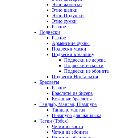
Этно жилетки
Этно шапки
Этно Подушки
Этно сумки
Разное
Подвески
Разное
Армянские буквы
Подвески маски
Подвески в машину
Подвески из дерева
Подвески из кости
Подвески из эбонита
Подвески Ностальгия
Браслеты
Разное
Браслеты из бисера
Кожаные браслеты
Тандыр, Мангал, Шампура
Тандыр, мангал
Шампура для шашлыка
Четки (Тзбех)
Четки из кости
Четки из эбонита
Четки из обсидиана