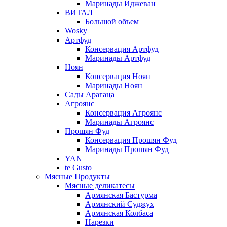
Маринады Иджеван
ВИТАЛ
Большой объем
Wosky
Артфуд
Консервация Артфуд
Маринады Артфуд
Ноян
Консервация Ноян
Маринады Ноян
Сады Арагаца
Агроянс
Консервация Агроянс
Маринады Агроянс
Прошян Фуд
Консервация Прошян Фуд
Маринады Прошян Фуд
YAN
te Gusto
Мясные Продукты
Мясные деликатесы
Армянская Бастурма
Армянский Суджух
Армянская Колбаса
Нарезки