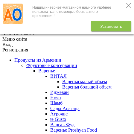
Нашим интернет-магазином намного удобнее
+7 (495) 646-888-1
пользоваться с помощью бесплатного
приложения!
В корзине
0
товаров
Установить
x
Меню каталога
Меню сайта
Вход
Регистрация
Продукты из Армении
Фруктовые консервации
Варенье
ВИТАЛ
Варенья малый объем
Варенья большой объем
Иджеван
Ноян
Шамб
Сады Арагаца
Агроянс
te Gusto
Варга - Фуд
Варенье Proshyan Food