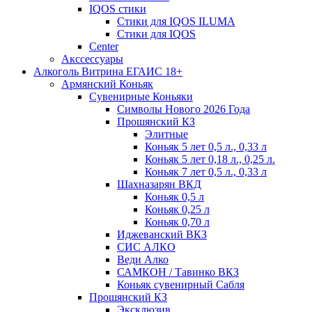
IQOS стики
Стики для IQOS ILUMA
Стики для IQOS
Сenter
Акссессуары
Алкоголь Витрина ЕГАИС 18+
Армянский Коньяк
Сувенирные Коньяки
Символы Нового 2026 Года
Прошянский КЗ
Элитные
Коньяк 5 лет 0,5 л., 0,33 л
Коньяк 5 лет 0,18 л., 0,25 л.
Коньяк 7 лет 0,5 л., 0,33 л
Шахназарян ВКД
Коньяк 0,5 л
Коньяк 0,25 л
Коньяк 0,70 л
Иджеванский ВКЗ
СИС АЛКО
Веди Алко
САМКОН / Тавинко ВКЗ
Коньяк сувенирный Сабля
Прошянский КЗ
Эксклюзив