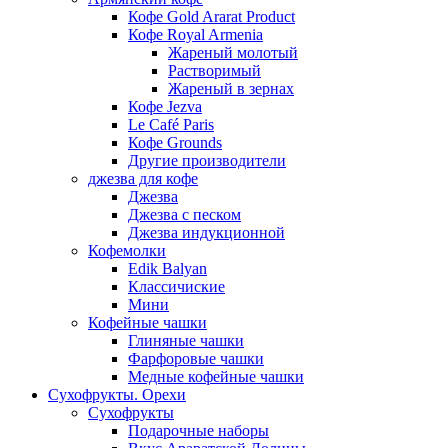
Кофе Gold Ararat Product
Кофе Royal Armenia
Жареный молотый
Растворимый
Жареный в зернах
Кофе Jezva
Le Café Paris
Кофе Grounds
Другие производители
джезва для кофе
Джезва
Джезва с песком
Джезва индукционной
Кофемолки
Edik Balyan
Классичиские
Мини
Кофейные чашки
Глиняные чашки
Фарфоровые чашки
Медные кофейные чашки
Сухофрукты. Орехи
Сухофрукты
Подарочные наборы