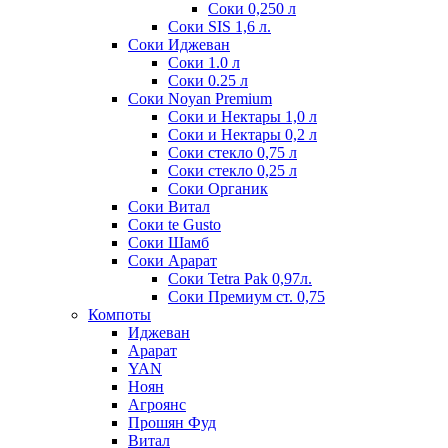
Соки 0,250 л
Соки SIS 1,6 л.
Соки Иджеван
Соки 1.0 л
Соки 0.25 л
Соки Noyan Premium
Соки и Нектары 1,0 л
Соки и Нектары 0,2 л
Соки стекло 0,75 л
Соки стекло 0,25 л
Соки Органик
Соки Витал
Соки te Gusto
Соки Шамб
Соки Арарат
Соки Tetra Pak 0,97л.
Соки Премиум ст. 0,75
Компоты
Иджеван
Арарат
YAN
Ноян
Агроянс
Прошян Фуд
Витал