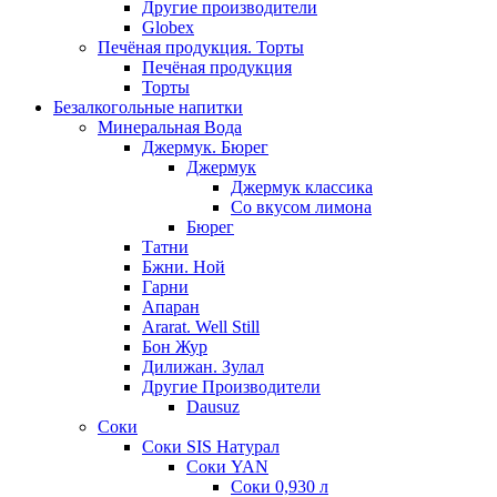
Другие производители
Globex
Печёная продукция. Торты
Печёная продукция
Торты
Безалкогольные напитки
Минеральная Вода
Джермук. Бюрег
Джермук
Джермук классика
Со вкусом лимона
Бюрег
Татни
Бжни. Ной
Гарни
Апаран
Ararat. Well Still
Бон Жур
Дилижан. Зулал
Другие Производители
Dausuz
Соки
Соки SIS Натурал
Соки YAN
Соки 0,930 л