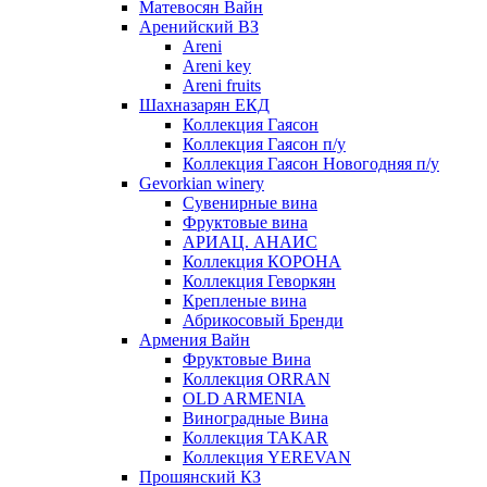
Матевосян Вайн
Аренийский ВЗ
Areni
Areni key
Areni fruits
Шахназарян ЕКД
Коллекция Гаясон
Коллекция Гаясон п/у
Коллекция Гаясон Новогодняя п/у
Gevorkian winery
Сувенирные вина
Фруктовые вина
АРИАЦ. АНАИС
Коллекция КОРОНА
Коллекция Геворкян
Крепленые вина
Абрикосовый Бренди
Армения Вайн
Фруктовые Вина
Коллекция ORRAN
OLD ARMENIA
Виноградные Вина
Коллекция TAKAR
Коллекция YEREVAN
Прошянский КЗ