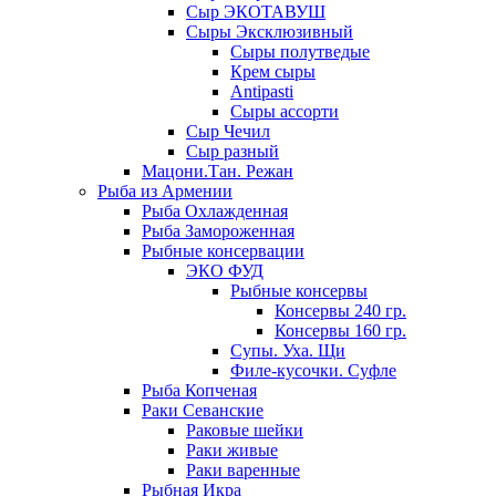
Сыр ЭКОТАВУШ
Сыры Эксклюзивный
Сыры полутведые
Крем сыры
Antipasti
Сыры ассорти
Сыр Чечил
Сыр разный
Мацони.Тан. Режан
Рыба из Армении
Рыба Охлажденная
Рыба Замороженная
Рыбные консервации
ЭКО ФУД
Рыбные консервы
Консервы 240 гр.
Консервы 160 гр.
Супы. Уха. Щи
Филе-кусочки. Суфле
Рыба Копченая
Раки Севанские
Раковые шейки
Раки живые
Раки варенные
Рыбная Икра