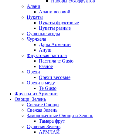
Наборы сухофруктов
Алани
Алани весовой
Цукаты
Цукаты фруктовые
Цукаты разные
Сушеные ягоды
Чурчхела
Дары Армении
Ануш
Фруктовая пастила
Пастила te Gusto
Разное
Орехи
Орехи весовые
Орехи в меду
Te Gusto
Фрукты из Армении
Овощи. Зелень
Свежие Овощи
Свежая Зелень
Замороженные Овощи и Зелень
Тамара фрут
Сушеная Зелень
АРМЧАЙ