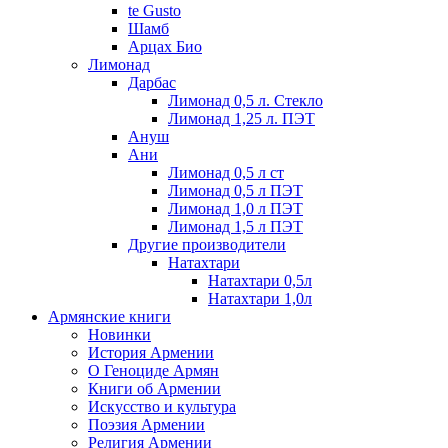
te Gusto
Шамб
Арцах Био
Лимонад
Дарбас
Лимонад 0,5 л. Стекло
Лимонад 1,25 л. ПЭТ
Ануш
Ани
Лимонад 0,5 л ст
Лимонад 0,5 л ПЭТ
Лимонад 1,0 л ПЭТ
Лимонад 1,5 л ПЭТ
Другие производители
Натахтари
Натахтари 0,5л
Натахтари 1,0л
Армянские книги
Новинки
История Армении
О Геноциде Армян
Книги об Армении
Иcкусство и культура
Поэзия Армении
Религия Армении