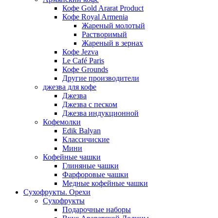
Кофе Gold Ararat Product
Кофе Royal Armenia
Жареный молотый
Растворимый
Жареный в зернах
Кофе Jezva
Le Café Paris
Кофе Grounds
Другие производители
джезва для кофе
Джезва
Джезва с песком
Джезва индукционной
Кофемолки
Edik Balyan
Классичиские
Мини
Кофейные чашки
Глиняные чашки
Фарфоровые чашки
Медные кофейные чашки
Сухофрукты. Орехи
Сухофрукты
Подарочные наборы