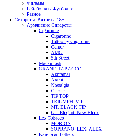
Фильмы
Бейсболки / Футболки
Разное
Сигареты. Витрина 18+
Армянские Сигареты
Cigaronne
Cigaronne
Tattoo by Cigaronne
Center
AMG
5th Street
Mackintosh
GRAND TABACCO
Akhtamar
Ararat
Nostalgia
Classic
TIP TOP
TRIUMPH. VIP
MT. BLACK TIP
GT. Elegant. New Bleck
Lex Tobacco
MORION
SOPRANO, LEX, ALEX
Karelia and others