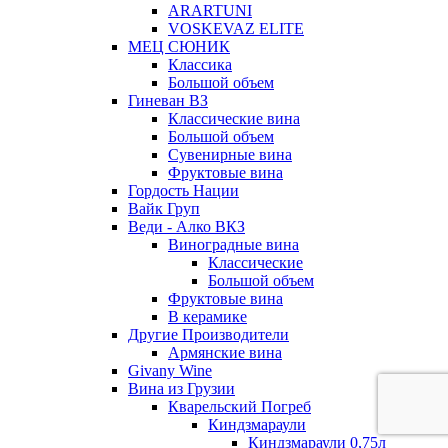
ARARTUNI
VOSKEVAZ ELITE
МЕЦ СЮНИК
Классика
Большой объем
Гиневан ВЗ
Классические вина
Большой объем
Сувенирные вина
Фруктовые вина
Гордость Нации
Вайк Груп
Веди - Алко ВКЗ
Виноградные вина
Классические
Большой объем
Фруктовые вина
В керамике
Другие Производители
Армянские вина
Givany Wine
Вина из Грузии
Кварельский Погреб
Киндзмараули
Киндзмараули 0,75л