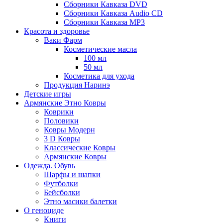
Сборники Кавказа DVD
Сборники Кавказа Audio CD
Сборники Кавказа MP3
Красота и здоровье
Ваки Фарм
Косметические масла
100 мл
50 мл
Косметика для ухода
Продукция Наринэ
Детские игры
Армянские Этно Ковры
Коврики
Половики
Ковры Модерн
3 D Ковры
Классические Ковры
Армянские Ковры
Одежда. Обувь
Шарфы и шапки
Футболки
Бейсболки
Этно масики балетки
О геноциде
Книги