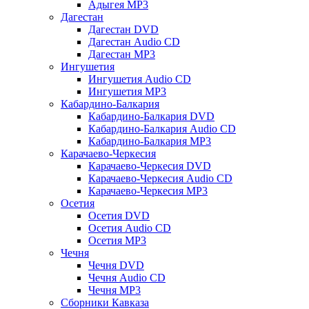
Адыгея MP3
Дагестан
Дагестан DVD
Дагестан Audio CD
Дагестан MP3
Ингушетия
Ингушетия Audio CD
Ингушетия MP3
Кабардино-Балкария
Кабардино-Балкария DVD
Кабардино-Балкария Audio CD
Кабардино-Балкария MP3
Карачаево-Черкесия
Карачаево-Черкесия DVD
Карачаево-Черкесия Audio CD
Карачаево-Черкесия MP3
Осетия
Осетия DVD
Осетия Audio CD
Осетия MP3
Чечня
Чечня DVD
Чечня Audio CD
Чечня MP3
Сборники Кавказа