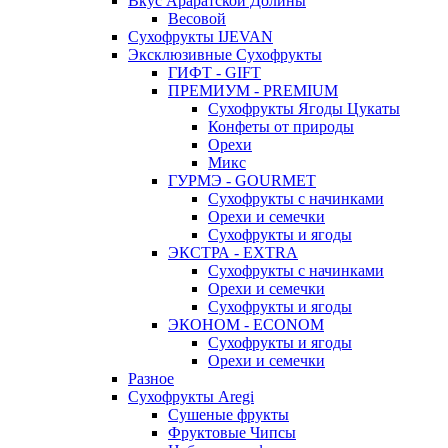
Вкус Араратской Долины
Весовой
Сухофрукты IJEVAN
Эксклюзивные Сухофрукты
ГИФТ - GIFT
ПРЕМИУМ - PREMIUM
Сухофрукты Ягоды Цукаты
Конфеты от природы
Орехи
Микс
ГУРМЭ - GOURMET
Сухофрукты с начинками
Орехи и семечки
Сухофрукты и ягоды
ЭКСТРА - EXTRA
Сухофрукты с начинками
Орехи и семечки
Сухофрукты и ягоды
ЭКОНОМ - ECONOM
Сухофрукты и ягоды
Орехи и семечки
Разное
Сухофрукты Aregi
Сушеные фрукты
Фруктовые Чипсы