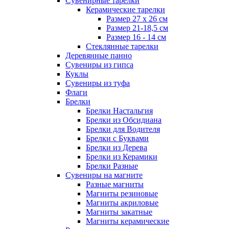
Сувенирные тарелки
Керамические тарелки
Размер 27 х 26 см
Размер 21-18,5 см
Размер 16 - 14 см
Стеклянные тарелки
Деревянные панно
Сувениры из гипса
Куклы
Сувениры из туфа
Флаги
Брелки
Брелки Настальгия
Брелки из Обсидиана
Брелки для Водителя
Брелки с Буквами
Брелки из Дерева
Брелки из Керамики
Брелки Разные
Сувениры на магните
Разные магниты
Магниты резиновые
Магниты акриловые
Магниты закатные
Магниты керамические