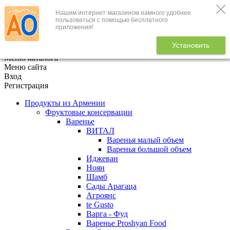
Нашим интернет-магазином намного удобнее
+7 (495) 646-888-1
пользоваться с помощью бесплатного
приложения!
В корзине
0
товаров
Установить
x
Меню каталога
Меню сайта
Вход
Регистрация
Продукты из Армении
Фруктовые консервации
Варенье
ВИТАЛ
Варенья малый объем
Варенья большой объем
Иджеван
Ноян
Шамб
Сады Арагаца
Агроянс
te Gusto
Варга - Фуд
Варенье Proshyan Food