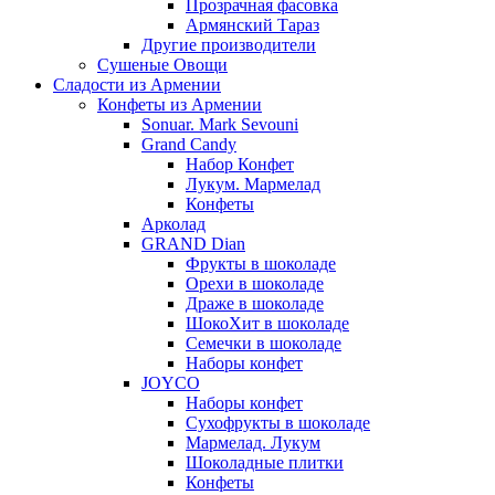
Прозрачная фасовка
Армянский Тараз
Другие производители
Сушеные Овощи
Сладости из Армении
Конфеты из Армении
Sonuar. Mark Sevouni
Grand Candy
Набор Конфет
Лукум. Мармелад
Конфеты
Арколад
GRAND Dian
Фрукты в шоколаде
Орехи в шоколаде
Драже в шоколаде
ШокоХит в шоколаде
Семечки в шоколаде
Наборы конфет
JOYCO
Наборы конфет
Сухофрукты в шоколаде
Мармелад. Лукум
Шоколадные плитки
Конфеты