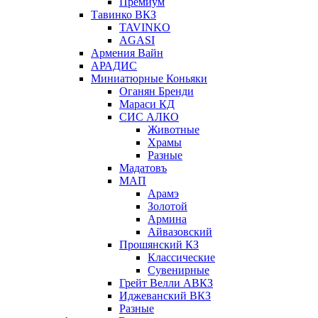
Премиум
Тавинко ВКЗ
TAVINKO
AGASI
Армения Вайн
АРАДИС
Миниатюрные Коньяки
Оганян Бренди
Мараси КД
СИС АЛКО
Животные
Храмы
Разные
Мадатовъ
МАП
Арамэ
Золотой
Армина
Айвазовский
Прошянский КЗ
Классические
Сувенирные
Грейт Велли АВКЗ
Иджеванский ВКЗ
Разные