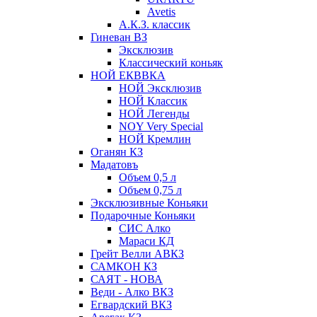
Avetis
А.К.З. классик
Гиневан ВЗ
Эксклюзив
Классический коньяк
НОЙ ЕКВВКА
НОЙ Эксклюзив
НОЙ Классик
НОЙ Легенды
NOY Very Speсial
НОЙ Кремлин
Оганян КЗ
Мадатовъ
Объем 0,5 л
Объем 0,75 л
Эксклюзивные Коньяки
Подарочные Коньяки
СИС Алко
Мараси КД
Грейт Велли АВКЗ
САМКОН КЗ
САЯТ - НОВА
Веди - Алко ВКЗ
Егвардский ВКЗ