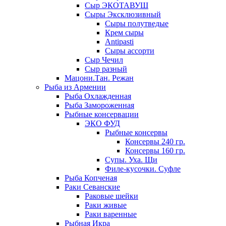
Сыр ЭКОТАВУШ
Сыры Эксклюзивный
Сыры полутведые
Крем сыры
Antipasti
Сыры ассорти
Сыр Чечил
Сыр разный
Мацони.Тан. Режан
Рыба из Армении
Рыба Охлажденная
Рыба Замороженная
Рыбные консервации
ЭКО ФУД
Рыбные консервы
Консервы 240 гр.
Консервы 160 гр.
Супы. Уха. Щи
Филе-кусочки. Суфле
Рыба Копченая
Раки Севанские
Раковые шейки
Раки живые
Раки варенные
Рыбная Икра