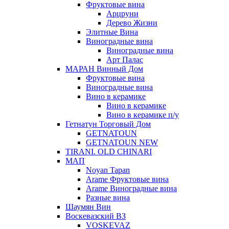
Фруктовые вина
Арцруни
Дерево Жизни
Элитные Вина
Виноградные вина
Виноградные вина
Арт Палас
МАРАН Винный Дом
Фруктовые вина
Виноградные вина
Вино в керамике
Вино в керамике
Вино в керамике п/у
Гетнатун Торговый Дом
GETNATOUN
GETNATOUN NEW
TIRANI. OLD CHINARI
МАП
Noyan Tapan
Arame Фруктовые вина
Arame Виноградные вина
Разные вина
Шаумян Вин
Воскевазский ВЗ
VOSKEVAZ