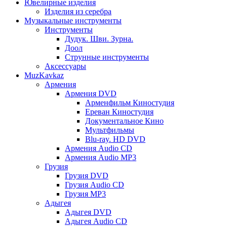
Ювелирные изделия
Изделия из серебра
Музыкальные инструменты
Инструменты
Дудук. Шви. Зурна.
Доол
Струнные инструменты
Аксессуары
MuzKavkaz
Армения
Армения DVD
Арменфильм Киностудия
Ереван Киностудия
Документальное Кино
Мультфильмы
Blu-ray. HD DVD
Армения Audio CD
Армения Audio MP3
Грузия
Грузия DVD
Грузия Audio CD
Грузия MP3
Адыгея
Адыгея DVD
Адыгея Audio CD