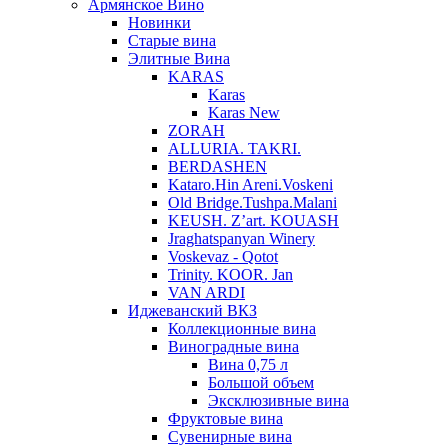
Армянское Вино
Новинки
Старые вина
Элитные Вина
KARAS
Karas
Karas New
ZORAH
ALLURIA. TAKRI.
BERDASHEN
Kataro.Hin Areni.Voskeni
Old Bridge.Tushpa.Malani
KEUSH. Z’art. KOUASH
Jraghatspanyan Winery
Voskevaz - Qotot
Trinity. KOOR. Jan
VAN ARDI
Иджеванский ВКЗ
Коллекционные вина
Виноградные вина
Вина 0,75 л
Большой объем
Эксклюзивные вина
Фруктовые вина
Cувенирные вина