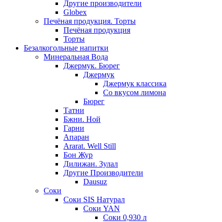
Другие производители
Globex
Печёная продукция. Торты
Печёная продукция
Торты
Безалкогольные напитки
Минеральная Вода
Джермук. Бюрег
Джермук
Джермук классика
Со вкусом лимона
Бюрег
Татни
Бжни. Ной
Гарни
Апаран
Ararat. Well Still
Бон Жур
Дилижан. Зулал
Другие Производители
Dausuz
Соки
Соки SIS Натурал
Соки YAN
Соки 0,930 л