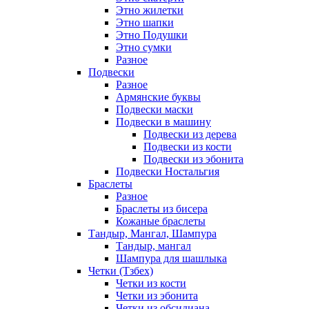
Этно жилетки
Этно шапки
Этно Подушки
Этно сумки
Разное
Подвески
Разное
Армянские буквы
Подвески маски
Подвески в машину
Подвески из дерева
Подвески из кости
Подвески из эбонита
Подвески Ностальгия
Браслеты
Разное
Браслеты из бисера
Кожаные браслеты
Тандыр, Мангал, Шампура
Тандыр, мангал
Шампура для шашлыка
Четки (Тзбех)
Четки из кости
Четки из эбонита
Четки из обсидиана