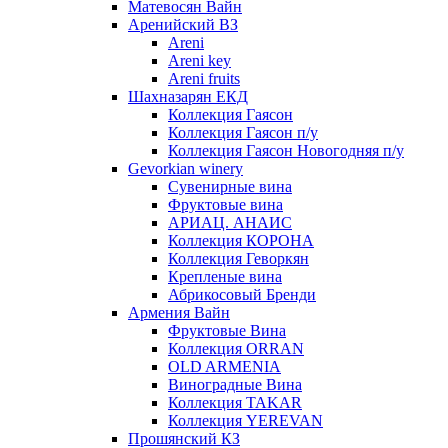
Матевосян Вайн
Аренийский ВЗ
Areni
Areni key
Areni fruits
Шахназарян ЕКД
Коллекция Гаясон
Коллекция Гаясон п/у
Коллекция Гаясон Новогодняя п/у
Gevorkian winery
Сувенирные вина
Фруктовые вина
АРИАЦ. АНАИС
Коллекция КОРОНА
Коллекция Геворкян
Крепленые вина
Абрикосовый Бренди
Армения Вайн
Фруктовые Вина
Коллекция ORRAN
OLD ARMENIA
Виноградные Вина
Коллекция TAKAR
Коллекция YEREVAN
Прошянский КЗ