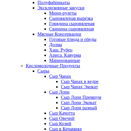
Полуфабрикаты
Эксклюзивные закуски
Мини-рулеты
Сыровяленая вырезка
Говядина сыровяленая
Свинина сыровяленая
Мясные Консервации
Готовые блюда и обеды
Долма
Хаш. Рубец
Ариса. Кавурма
Маринованные
Кисломолочные Продукты
Сыры
Сыр Чанах
Сыр Чанах в ведре
Сыр Чанах Экокат
Сыр Лори
Сыр Лори Премиум
Сыр Лори Экокат
Сыр Лори разный
Сыр Качотта
Сыр Овечий
Сыр Козий
Сыр в Керамике