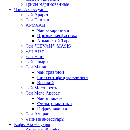
Грибы маринованные
Чай. Аксессуары
Чай Арарат
Чай Darman
АРМЧАЙ
Чай заварочный
Прозрачная фасовка
Армянский Тараз
Чай "IJEVAN". MASIS
Чай Агат
Чай Нане
Чай Гюмри
Чай Манана
Чай травяной
Био-сертифицированный
Весовой
Чай Meron berry
Чай Мега Арарат
Чай в пакете
Фильтр-пакетики
Гофроупаковка
Чай Амарас
Чайные аксессуары
Кофе. Аксессуары
Армянский кофе