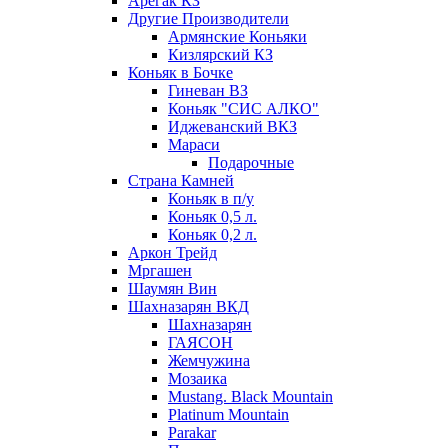
Арегак КЗ
Другие Производители
Армянские Коньяки
Кизлярский КЗ
Коньяк в Бочке
Гиневан ВЗ
Коньяк "СИС АЛКО"
Иджеванский ВКЗ
Мараси
Подарочные
Страна Камней
Коньяк в п/у
Коньяк 0,5 л.
Коньяк 0,2 л.
Аркон Трейд
Мргашен
Шаумян Вин
Шахназарян ВКД
Шахназарян
ГАЯСОН
Жемчужина
Мозаика
Mustang. Black Mountain
Platinum Mountain
Parakar