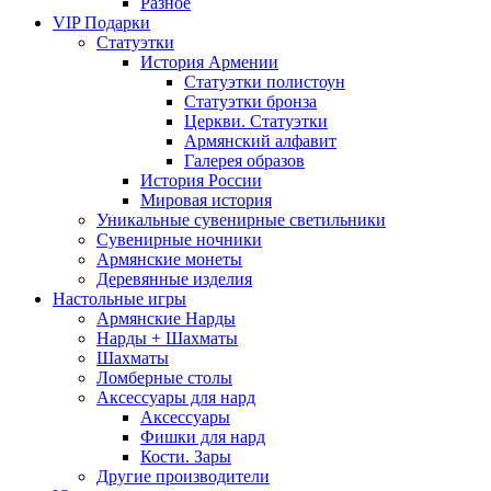
Разное
VIP Подарки
Статуэтки
История Армении
Статуэтки полистоун
Статуэтки бронза
Церкви. Статуэтки
Армянский алфавит
Галерея образов
История России
Мировая история
Уникальные сувенирные светильники
Сувенирные ночники
Армянские монеты
Деревянные изделия
Настольные игры
Армянские Нарды
Нарды + Шахматы
Шахматы
Ломберные столы
Аксессуары для нард
Аксессуары
Фишки для нард
Кости. Зары
Другие производители