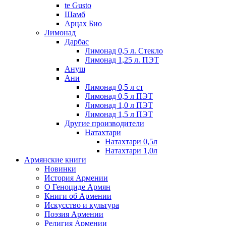
te Gusto
Шамб
Арцах Био
Лимонад
Дарбас
Лимонад 0,5 л. Стекло
Лимонад 1,25 л. ПЭТ
Ануш
Ани
Лимонад 0,5 л ст
Лимонад 0,5 л ПЭТ
Лимонад 1,0 л ПЭТ
Лимонад 1,5 л ПЭТ
Другие производители
Натахтари
Натахтари 0,5л
Натахтари 1,0л
Армянские книги
Новинки
История Армении
О Геноциде Армян
Книги об Армении
Иcкусство и культура
Поэзия Армении
Религия Армении