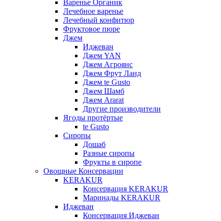
Варенье Органик
Лечебное варенье
Лечебный конфитюр
Фруктовое пюре
Джем
Иджеван
Джем YAN
Джем Агроянс
Джем Фрут Ланд
Джем te Gusto
Джем Шамб
Джем Ararat
Другие производители
Ягоды протёртые
te Gusto
Сиропы
Дошаб
Разные сиропы
Фрукты в сиропе
Овощные Консервации
KERAKUR
Консервация KERAKUR
Маринады KERAKUR
Иджеван
Консервация Иджеван