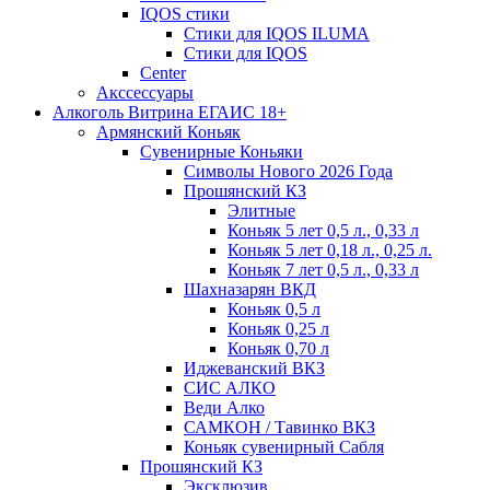
IQOS стики
Стики для IQOS ILUMA
Стики для IQOS
Сenter
Акссессуары
Алкоголь Витрина ЕГАИС 18+
Армянский Коньяк
Сувенирные Коньяки
Символы Нового 2026 Года
Прошянский КЗ
Элитные
Коньяк 5 лет 0,5 л., 0,33 л
Коньяк 5 лет 0,18 л., 0,25 л.
Коньяк 7 лет 0,5 л., 0,33 л
Шахназарян ВКД
Коньяк 0,5 л
Коньяк 0,25 л
Коньяк 0,70 л
Иджеванский ВКЗ
СИС АЛКО
Веди Алко
САМКОН / Тавинко ВКЗ
Коньяк сувенирный Сабля
Прошянский КЗ
Эксклюзив