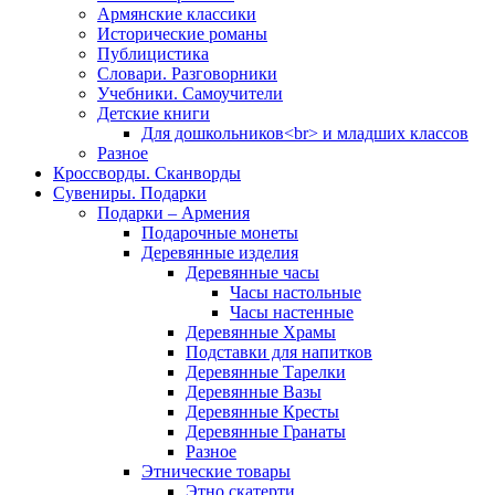
Армянские классики
Исторические романы
Публицистика
Словари. Разговорники
Учебники. Самоучители
Детские книги
Для дошкольников<br> и младших классов
Разное
Кроссворды. Сканворды
Сувениры. Подарки
Подарки – Армения
Подарочные монеты
Деревянные изделия
Деревянные часы
Часы настольные
Часы настенные
Деревянные Храмы
Подставки для напитков
Деревянные Тарелки
Деревянные Вазы
Деревянные Кресты
Деревянные Гранаты
Разное
Этнические товары
Этно скатерти