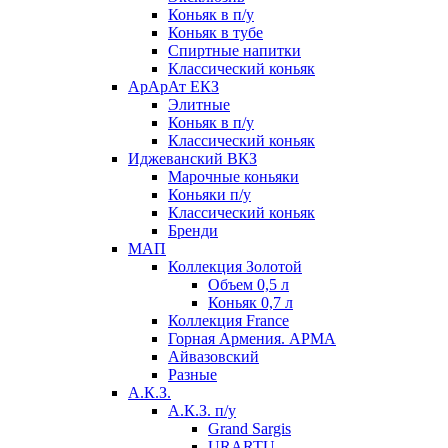
Коньяк в п/у
Коньяк в тубе
Спиртные напитки
Классический коньяк
АрАрАт ЕКЗ
Элитные
Коньяк в п/у
Классический коньяк
Иджеванский ВКЗ
Марочные коньяки
Коньяки п/у
Классический коньяк
Бренди
МАП
Коллекция Золотой
Объем 0,5 л
Коньяк 0,7 л
Коллекция France
Горная Армения. АРМА
Айвазовский
Разные
А.К.З.
А.К.З. п/у
Grand Sargis
URARTU