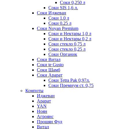
Соки 0,250 л
Соки SIS 1,6 л.
Соки Иджеван
Соки 1.0 л
Соки 0.25 л
Соки Noyan Premium
Соки и Нектары 1,0 л
Соки и Нектары 0,2 л
Соки стекло 0,75 л
Соки стекло 0,25 л
Соки Органик
Соки Витал
Соки te Gusto
Соки Шамб
Соки Арарат
Соки Tetra Pak 0,97л.
Соки Премиум ст. 0,75
Компоты
Иджеван
Арарат
YAN
Ноян
Агроянс
Прошян Фуд
Витал