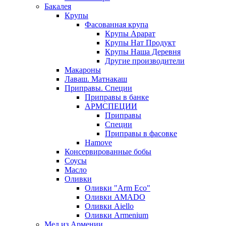
Бакалея
Крупы
Фасованная крупа
Крупы Арарат
Крупы Нат Продукт
Крупы Наша Деревня
Другие производители
Макароны
Лаваш. Матнакаш
Приправы. Специи
Приправы в банке
АРМСПЕЦИИ
Приправы
Специи
Приправы в фасовке
Hamove
Консервированные бобы
Соусы
Масло
Оливки
Оливки "Arm Eco"
Оливки AMADO
Оливки Aiello
Оливки Armenium
Мед из Армении