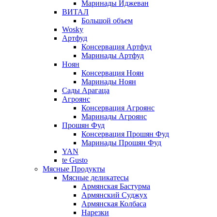
Маринады Иджеван
ВИТАЛ
Большой объем
Wosky
Артфуд
Консервация Артфуд
Маринады Артфуд
Ноян
Консервация Ноян
Маринады Ноян
Сады Арагаца
Агроянс
Консервация Агроянс
Маринады Агроянс
Прошян Фуд
Консервация Прошян Фуд
Маринады Прошян Фуд
YAN
te Gusto
Мясные Продукты
Мясные деликатесы
Армянская Бастурма
Армянский Суджух
Армянская Колбаса
Нарезки