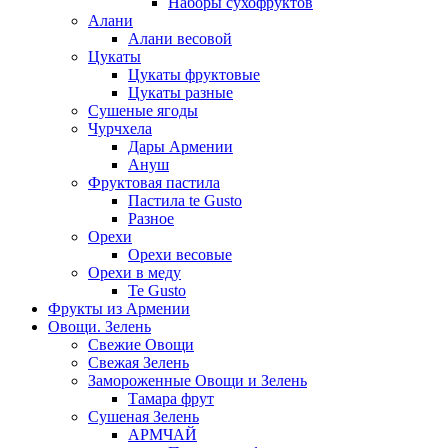
Наборы сухофруктов
Алани
Алани весовой
Цукаты
Цукаты фруктовые
Цукаты разные
Сушеные ягоды
Чурчхела
Дары Армении
Ануш
Фруктовая пастила
Пастила te Gusto
Разное
Орехи
Орехи весовые
Орехи в меду
Te Gusto
Фрукты из Армении
Овощи. Зелень
Свежие Овощи
Свежая Зелень
Замороженные Овощи и Зелень
Тамара фрут
Сушеная Зелень
АРМЧАЙ