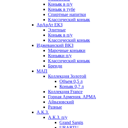
Коньяк в п/у
Коньяк в тубе
Спиртные напитки
Классический коньяк
АрАрАт ЕКЗ
Элитные
Коньяк в п/у
Классический коньяк
Иджеванский ВКЗ
Марочные коньяки
Коньяки п/у
Классический коньяк
Бренди
МАП
Коллекция Золотой
Объем 0,5 л
Коньяк 0,7 л
Коллекция France
Горная Армения. АРМА
Айвазовский
Разные
А.К.З.
А.К.З. п/у
Grand Sargis
URARTU