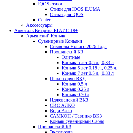
IQOS стики
Стики для IQOS ILUMA
Стики для IQOS
Сenter
Акссессуары
Алкоголь Витрина ЕГАИС 18+
Армянский Коньяк
Сувенирные Коньяки
Символы Нового 2026 Года
Прошянский КЗ
Элитные
Коньяк 5 лет 0,5 л., 0,33 л
Коньяк 5 лет 0,18 л., 0,25 л.
Коньяк 7 лет 0,5 л., 0,33 л
Шахназарян ВКД
Коньяк 0,5 л
Коньяк 0,25 л
Коньяк 0,70 л
Иджеванский ВКЗ
СИС АЛКО
Веди Алко
САМКОН / Тавинко ВКЗ
Коньяк сувенирный Сабля
Прошянский КЗ
Эксклюзив