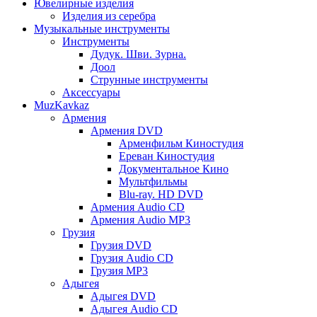
Ювелирные изделия
Изделия из серебра
Музыкальные инструменты
Инструменты
Дудук. Шви. Зурна.
Доол
Струнные инструменты
Аксессуары
MuzKavkaz
Армения
Армения DVD
Арменфильм Киностудия
Ереван Киностудия
Документальное Кино
Мультфильмы
Blu-ray. HD DVD
Армения Audio CD
Армения Audio MP3
Грузия
Грузия DVD
Грузия Audio CD
Грузия MP3
Адыгея
Адыгея DVD
Адыгея Audio CD