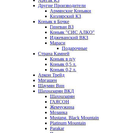
Арегак КЗ
Другие Производители
Армянские Коньяки
Кизлярский КЗ
Коньяк в Бочке
Гиневан ВЗ
Коньяк "СИС АЛКО"
Иджеванский ВКЗ
Мараси
Подарочные
Страна Камней
Коньяк в п/у
Коньяк 0,5 л.
Коньяк 0,2 л.
Аркон Трейд
Мргашен
Шаумян Вин
Шахназарян ВКД
Шахназарян
ГАЯСОН
Жемчужина
Мозаика
Mustang. Black Mountain
Platinum Mountain
Parakar