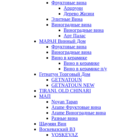
Фруктовые вина
Арцруни
Дерево Жизни
Элитные Вина
Виноградные вина
Виноградные вина
Арт Палас
МАРАН Винный Дом
Фруктовые вина
Виноградные вина
Вино в керамике
Вино в керамике
Вино в керамике п/у
Гетнатун Торговый Дом
GETNATOUN
GETNATOUN NEW
TIRANI. OLD CHINARI
МАП
Noyan Tapan
Arame Фруктовые вина
Arame Виноградные вина
Разные вина
Шаумян Вин
Воскевазский ВЗ
VOSKEVAZ