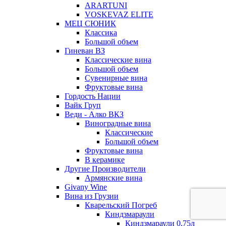
ARARTUNI
VOSKEVAZ ELITE
МЕЦ СЮНИК
Классика
Большой объем
Гиневан ВЗ
Классические вина
Большой объем
Сувенирные вина
Фруктовые вина
Гордость Нации
Вайк Груп
Веди - Алко ВКЗ
Виноградные вина
Классические
Большой объем
Фруктовые вина
В керамике
Другие Производители
Армянские вина
Givany Wine
Вина из Грузии
Кварельский Погреб
Киндзмараули
Киндзмараули 0,75л