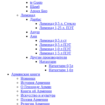
te Gusto
Шамб
Арцах Био
Лимонад
Дарбас
Лимонад 0,5 л. Стекло
Лимонад 1,25 л. ПЭТ
Ануш
Ани
Лимонад 0,5 л ст
Лимонад 0,5 л ПЭТ
Лимонад 1,0 л ПЭТ
Лимонад 1,5 л ПЭТ
Другие производители
Натахтари
Натахтари 0,5л
Натахтари 1,0л
Армянские книги
Новинки
История Армении
О Геноциде Армян
Книги об Армении
Иcкусство и культура
Поэзия Армении
Религия Армении