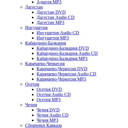
Адыгея MP3
Дагестан
Дагестан DVD
Дагестан Audio CD
Дагестан MP3
Ингушетия
Ингушетия Audio CD
Ингушетия MP3
Кабардино-Балкария
Кабардино-Балкария DVD
Кабардино-Балкария Audio CD
Кабардино-Балкария MP3
Карачаево-Черкесия
Карачаево-Черкесия DVD
Карачаево-Черкесия Audio CD
Карачаево-Черкесия MP3
Осетия
Осетия DVD
Осетия Audio CD
Осетия MP3
Чечня
Чечня DVD
Чечня Audio CD
Чечня MP3
Сборники Кавказа