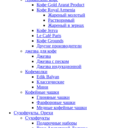
Кофе Gold Ararat Product
Кофе Royal Armenia
Жареный молотый
Растворимый
Жареный в зернах
Кофе Jezva
Le Café Paris
Кофе Grounds
Другие производители
джезва для кофе
Джезва
Джезва с песком
Джезва индукционной
Кофемолки
Edik Balyan
Классичиские
Мини
Кофейные чашки
Глиняные чашки
Фарфоровые чашки
Медные кофейные чашки
Сухофрукты. Орехи
Сухофрукты
Подарочные наборы