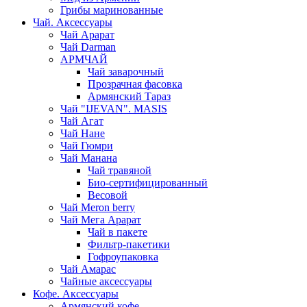
Грибы маринованные
Чай. Аксессуары
Чай Арарат
Чай Darman
АРМЧАЙ
Чай заварочный
Прозрачная фасовка
Армянский Тараз
Чай "IJEVAN". MASIS
Чай Агат
Чай Нане
Чай Гюмри
Чай Манана
Чай травяной
Био-сертифицированный
Весовой
Чай Meron berry
Чай Мега Арарат
Чай в пакете
Фильтр-пакетики
Гофроупаковка
Чай Амарас
Чайные аксессуары
Кофе. Аксессуары
Армянский кофе