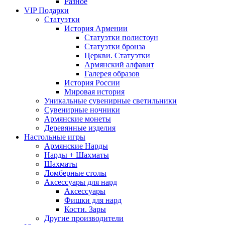
Разное
VIP Подарки
Статуэтки
История Армении
Статуэтки полистоун
Статуэтки бронза
Церкви. Статуэтки
Армянский алфавит
Галерея образов
История России
Мировая история
Уникальные сувенирные светильники
Сувенирные ночники
Армянские монеты
Деревянные изделия
Настольные игры
Армянские Нарды
Нарды + Шахматы
Шахматы
Ломберные столы
Аксессуары для нард
Аксессуары
Фишки для нард
Кости. Зары
Другие производители