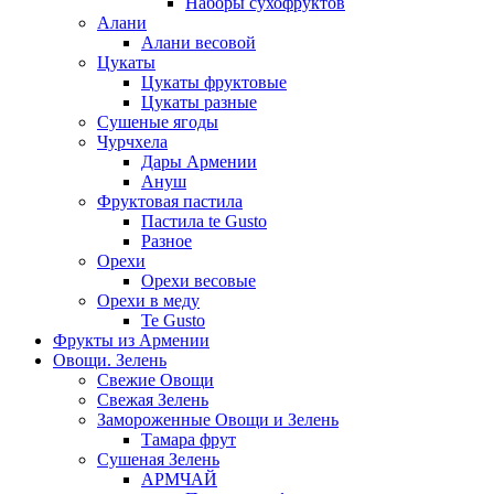
Наборы сухофруктов
Алани
Алани весовой
Цукаты
Цукаты фруктовые
Цукаты разные
Сушеные ягоды
Чурчхела
Дары Армении
Ануш
Фруктовая пастила
Пастила te Gusto
Разное
Орехи
Орехи весовые
Орехи в меду
Te Gusto
Фрукты из Армении
Овощи. Зелень
Свежие Овощи
Свежая Зелень
Замороженные Овощи и Зелень
Тамара фрут
Сушеная Зелень
АРМЧАЙ