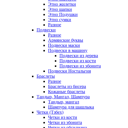
Этно жилетки
Этно шапки
Этно Подушки
Этно сумки
Разное
Подвески
Разное
Армянские буквы
Подвески маски
Подвески в машину
Подвески из дерева
Подвески из кости
Подвески из эбонита
Подвески Ностальгия
Браслеты
Разное
Браслеты из бисера
Кожаные браслеты
Тандыр, Мангал, Шампура
Тандыр, мангал
Шампура для шашлыка
Четки (Тзбех)
Четки из кости
Четки из эбонита
Четки из обсидиана