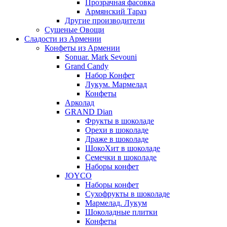
Прозрачная фасовка
Армянский Тараз
Другие производители
Сушеные Овощи
Сладости из Армении
Конфеты из Армении
Sonuar. Mark Sevouni
Grand Candy
Набор Конфет
Лукум. Мармелад
Конфеты
Арколад
GRAND Dian
Фрукты в шоколаде
Орехи в шоколаде
Драже в шоколаде
ШокоХит в шоколаде
Семечки в шоколаде
Наборы конфет
JOYCO
Наборы конфет
Сухофрукты в шоколаде
Мармелад. Лукум
Шоколадные плитки
Конфеты