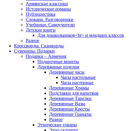
Армянские классики
Исторические романы
Публицистика
Словари. Разговорники
Учебники. Самоучители
Детские книги
Для дошкольников<br> и младших классов
Разное
Кроссворды. Сканворды
Сувениры. Подарки
Подарки – Армения
Подарочные монеты
Деревянные изделия
Деревянные часы
Часы настольные
Часы настенные
Деревянные Храмы
Подставки для напитков
Деревянные Тарелки
Деревянные Вазы
Деревянные Кресты
Деревянные Гранаты
Разное
Этнические товары
Этно скатерти