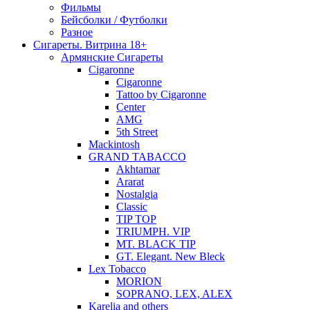
Фильмы
Бейсболки / Футболки
Разное
Сигареты. Витрина 18+
Армянские Сигареты
Cigaronne
Cigaronne
Tattoo by Cigaronne
Center
AMG
5th Street
Mackintosh
GRAND TABACCO
Akhtamar
Ararat
Nostalgia
Classic
TIP TOP
TRIUMPH. VIP
MT. BLACK TIP
GT. Elegant. New Bleck
Lex Tobacco
MORION
SOPRANO, LEX, ALEX
Karelia and others