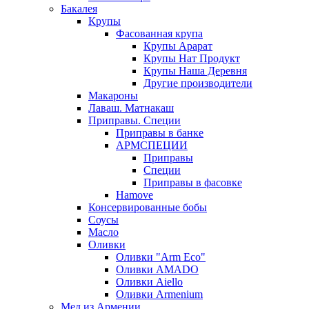
Бакалея
Крупы
Фасованная крупа
Крупы Арарат
Крупы Нат Продукт
Крупы Наша Деревня
Другие производители
Макароны
Лаваш. Матнакаш
Приправы. Специи
Приправы в банке
АРМСПЕЦИИ
Приправы
Специи
Приправы в фасовке
Hamove
Консервированные бобы
Соусы
Масло
Оливки
Оливки "Arm Eco"
Оливки AMADO
Оливки Aiello
Оливки Armenium
Мед из Армении