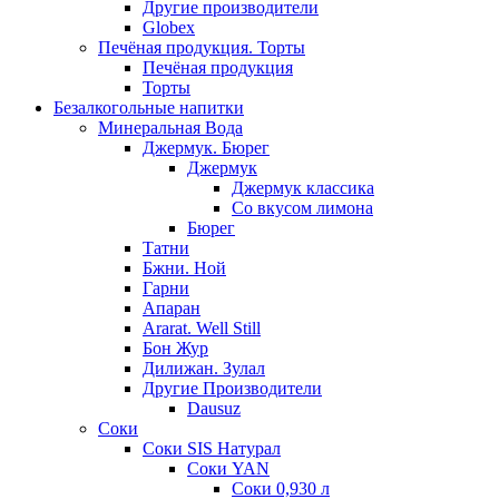
Другие производители
Globex
Печёная продукция. Торты
Печёная продукция
Торты
Безалкогольные напитки
Минеральная Вода
Джермук. Бюрег
Джермук
Джермук классика
Со вкусом лимона
Бюрег
Татни
Бжни. Ной
Гарни
Апаран
Ararat. Well Still
Бон Жур
Дилижан. Зулал
Другие Производители
Dausuz
Соки
Соки SIS Натурал
Соки YAN
Соки 0,930 л