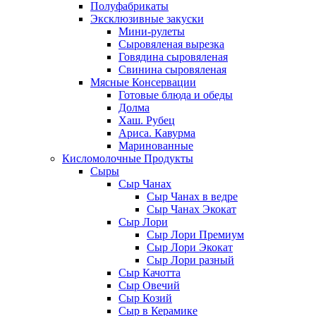
Полуфабрикаты
Эксклюзивные закуски
Мини-рулеты
Сыровяленая вырезка
Говядина сыровяленая
Свинина сыровяленая
Мясные Консервации
Готовые блюда и обеды
Долма
Хаш. Рубец
Ариса. Кавурма
Маринованные
Кисломолочные Продукты
Сыры
Сыр Чанах
Сыр Чанах в ведре
Сыр Чанах Экокат
Сыр Лори
Сыр Лори Премиум
Сыр Лори Экокат
Сыр Лори разный
Сыр Качотта
Сыр Овечий
Сыр Козий
Сыр в Керамике