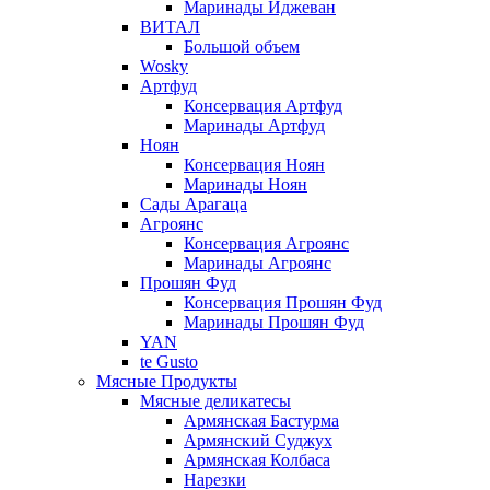
Маринады Иджеван
ВИТАЛ
Большой объем
Wosky
Артфуд
Консервация Артфуд
Маринады Артфуд
Ноян
Консервация Ноян
Маринады Ноян
Сады Арагаца
Агроянс
Консервация Агроянс
Маринады Агроянс
Прошян Фуд
Консервация Прошян Фуд
Маринады Прошян Фуд
YAN
te Gusto
Мясные Продукты
Мясные деликатесы
Армянская Бастурма
Армянский Суджух
Армянская Колбаса
Нарезки