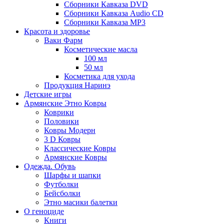
Сборники Кавказа DVD
Сборники Кавказа Audio CD
Сборники Кавказа MP3
Красота и здоровье
Ваки Фарм
Косметические масла
100 мл
50 мл
Косметика для ухода
Продукция Наринэ
Детские игры
Армянские Этно Ковры
Коврики
Половики
Ковры Модерн
3 D Ковры
Классические Ковры
Армянские Ковры
Одежда. Обувь
Шарфы и шапки
Футболки
Бейсболки
Этно масики балетки
О геноциде
Книги