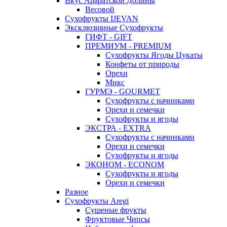
Вкус Араратской Долины
Весовой
Сухофрукты IJEVAN
Эксклюзивные Сухофрукты
ГИФТ - GIFT
ПРЕМИУМ - PREMIUM
Сухофрукты Ягоды Цукаты
Конфеты от природы
Орехи
Микс
ГУРМЭ - GOURMET
Сухофрукты с начинками
Орехи и семечки
Сухофрукты и ягоды
ЭКСТРА - EXTRA
Сухофрукты с начинками
Орехи и семечки
Сухофрукты и ягоды
ЭКОНОМ - ECONOM
Сухофрукты и ягоды
Орехи и семечки
Разное
Сухофрукты Aregi
Сушеные фрукты
Фруктовые Чипсы