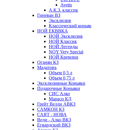
Avetis
А.К.З. классик
Гиневан ВЗ
Эксклюзив
Классический коньяк
НОЙ ЕКВВКА
НОЙ Эксклюзив
НОЙ Классик
НОЙ Легенды
NOY Very Speсial
НОЙ Кремлин
Оганян КЗ
Мадатовъ
Объем 0,5 л
Объем 0,75 л
Эксклюзивные Коньяки
Подарочные Коньяки
СИС Алко
Мараси КД
Грейт Велли АВКЗ
САМКОН КЗ
САЯТ - НОВА
Веди - Алко ВКЗ
Егвардский ВКЗ