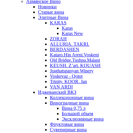
Армянское Вино
Новинки
Старые вина
Элитные Вина
KARAS
Karas
Karas New
ZORAH
ALLURIA. TAKRI.
BERDASHEN
Kataro.Hin Areni.Voskeni
Old Bridge.Tushpa.Malani
KEUSH. Z’art. KOUASH
Jraghatspanyan Winery
Voskevaz - Qotot
Trinity. KOOR. Jan
VAN ARDI
Иджеванский ВКЗ
Коллекционные вина
Виноградные вина
Вина 0,75 л
Большой объем
Эксклюзивные вина
Фруктовые вина
Cувенирные вина