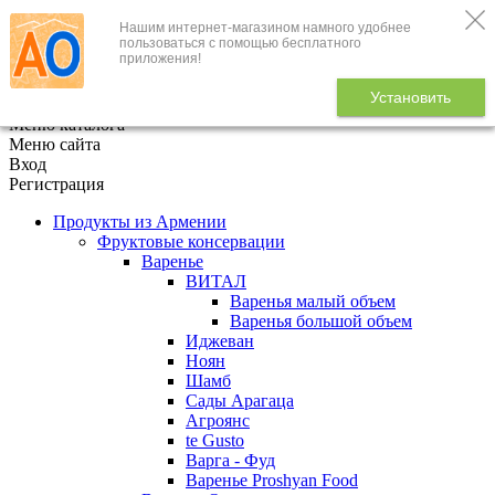
Нашим интернет-магазином намного удобнее
+7 (495) 646-888-1
пользоваться с помощью бесплатного
приложения!
В корзине
0
товаров
Установить
x
Меню каталога
Меню сайта
Вход
Регистрация
Продукты из Армении
Фруктовые консервации
Варенье
ВИТАЛ
Варенья малый объем
Варенья большой объем
Иджеван
Ноян
Шамб
Сады Арагаца
Агроянс
te Gusto
Варга - Фуд
Варенье Proshyan Food