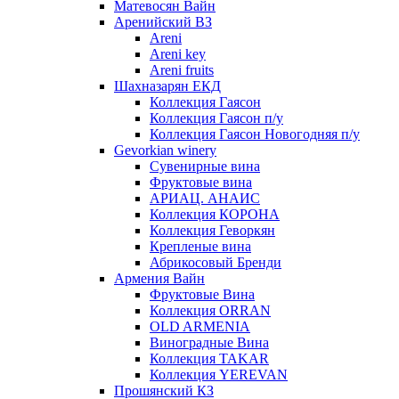
Матевосян Вайн
Аренийский ВЗ
Areni
Areni key
Areni fruits
Шахназарян ЕКД
Коллекция Гаясон
Коллекция Гаясон п/у
Коллекция Гаясон Новогодняя п/у
Gevorkian winery
Сувенирные вина
Фруктовые вина
АРИАЦ. АНАИС
Коллекция КОРОНА
Коллекция Геворкян
Крепленые вина
Абрикосовый Бренди
Армения Вайн
Фруктовые Вина
Коллекция ORRAN
OLD ARMENIA
Виноградные Вина
Коллекция TAKAR
Коллекция YEREVAN
Прошянский КЗ