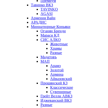
Премиум
Тавинко ВКЗ
TAVINKO
AGASI
Армения Вайн
АРАДИС
Миниатюрные Коньяки
Оганян Бренди
Мараси КД
СИС АЛКО
Животные
Храмы
Разные
Мадатовъ
МАП
Арамэ
Золотой
Армина
Айвазовский
Прошянский КЗ
Классические
Сувенирные
Грейт Велли АВКЗ
Иджеванский ВКЗ
Разные