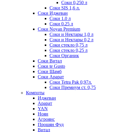
Соки 0,250 л
Соки SIS 1,6 л.
Соки Иджеван
Соки 1.0 л
Соки 0.25 л
Соки Noyan Premium
Соки и Нектары 1,0 л
Соки и Нектары 0,2 л
Соки стекло 0,75 л
Соки стекло 0,25 л
Соки Органик
Соки Витал
Соки te Gusto
Соки Шамб
Соки Арарат
Соки Tetra Pak 0,97л.
Соки Премиум ст. 0,75
Компоты
Иджеван
Арарат
YAN
Ноян
Агроянс
Прошян Фуд
Витал