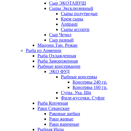
Сыр ЭКОТАВУШ
Сыры Эксклюзивный
Сыры полутведые
Крем сыры
Antipasti
Сыры ассорти
Сыр Чечил
Сыр разный
Мацони.Тан. Режан
Рыба из Армении
Рыба Охлажденная
Рыба Замороженная
Рыбные консервации
ЭКО ФУД
Рыбные консервы
Консервы 240 гр.
Консервы 160 гр.
Супы. Уха. Щи
Филе-кусочки. Суфле
Рыба Копченая
Раки Севанские
Раковые шейки
Раки живые
Раки варенные
Рыбная Икра