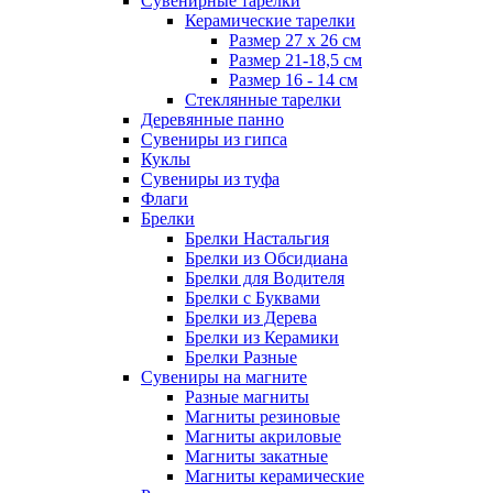
Сувенирные тарелки
Керамические тарелки
Размер 27 х 26 см
Размер 21-18,5 см
Размер 16 - 14 см
Стеклянные тарелки
Деревянные панно
Сувениры из гипса
Куклы
Сувениры из туфа
Флаги
Брелки
Брелки Настальгия
Брелки из Обсидиана
Брелки для Водителя
Брелки с Буквами
Брелки из Дерева
Брелки из Керамики
Брелки Разные
Сувениры на магните
Разные магниты
Магниты резиновые
Магниты акриловые
Магниты закатные
Магниты керамические