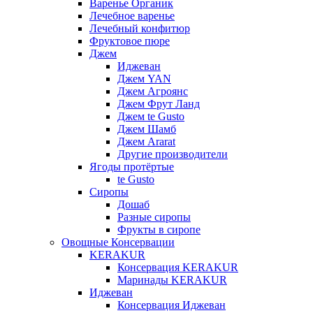
Варенье Органик
Лечебное варенье
Лечебный конфитюр
Фруктовое пюре
Джем
Иджеван
Джем YAN
Джем Агроянс
Джем Фрут Ланд
Джем te Gusto
Джем Шамб
Джем Ararat
Другие производители
Ягоды протёртые
te Gusto
Сиропы
Дошаб
Разные сиропы
Фрукты в сиропе
Овощные Консервации
KERAKUR
Консервация KERAKUR
Маринады KERAKUR
Иджеван
Консервация Иджеван