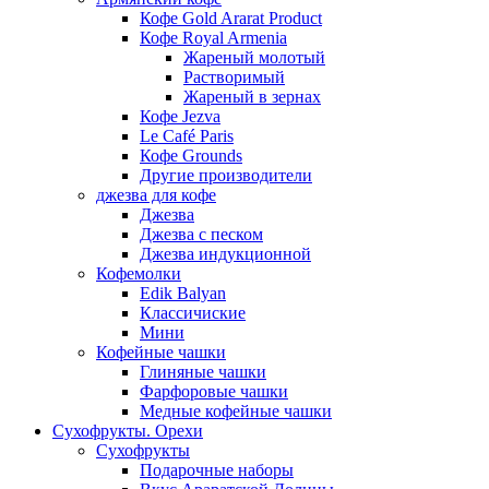
Кофе Gold Ararat Product
Кофе Royal Armenia
Жареный молотый
Растворимый
Жареный в зернах
Кофе Jezva
Le Café Paris
Кофе Grounds
Другие производители
джезва для кофе
Джезва
Джезва с песком
Джезва индукционной
Кофемолки
Edik Balyan
Классичиские
Мини
Кофейные чашки
Глиняные чашки
Фарфоровые чашки
Медные кофейные чашки
Сухофрукты. Орехи
Сухофрукты
Подарочные наборы