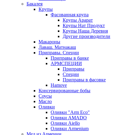
Бакалея
Крупы
Фасованная крупа
Крупы Арарат
Крупы Нат Продукт
Крупы Наша Деревня
Другие производители
Макароны
Лаваш. Матнакаш
Приправы. Специи
Приправы в банке
АРМСПЕЦИИ
Приправы
Специи
Приправы в фасовке
Hamove
Консервированные бобы
Соусы
Масло
Оливки
Оливки "Arm Eco"
Оливки AMADO
Оливки Aiello
Оливки Armenium
Мед из Армении