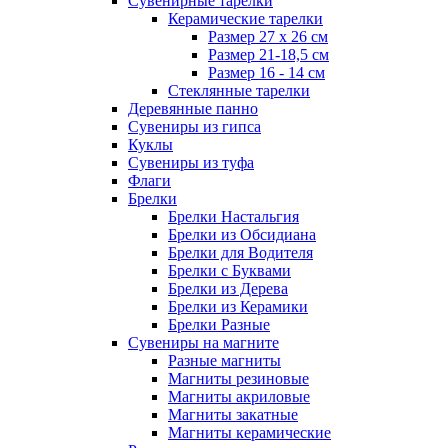
Сувенирные тарелки
Керамические тарелки
Размер 27 х 26 см
Размер 21-18,5 см
Размер 16 - 14 см
Стеклянные тарелки
Деревянные панно
Сувениры из гипса
Куклы
Сувениры из туфа
Флаги
Брелки
Брелки Настальгия
Брелки из Обсидиана
Брелки для Водителя
Брелки с Буквами
Брелки из Дерева
Брелки из Керамики
Брелки Разные
Сувениры на магните
Разные магниты
Магниты резиновые
Магниты акриловые
Магниты закатные
Магниты керамические