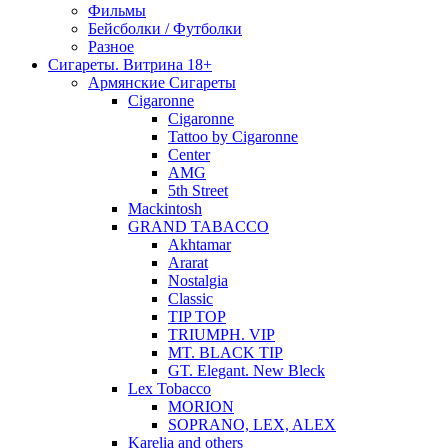
Фильмы
Бейсболки / Футболки
Разное
Сигареты. Витрина 18+
Армянские Сигареты
Cigaronne
Cigaronne
Tattoo by Cigaronne
Center
AMG
5th Street
Mackintosh
GRAND TABACCO
Akhtamar
Ararat
Nostalgia
Classic
TIP TOP
TRIUMPH. VIP
MT. BLACK TIP
GT. Elegant. New Bleck
Lex Tobacco
MORION
SOPRANO, LEX, ALEX
Karelia and others