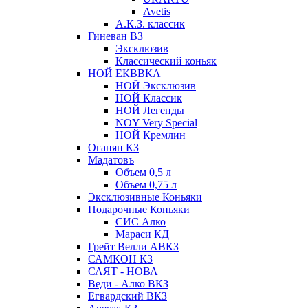
Avetis
А.К.З. классик
Гиневан ВЗ
Эксклюзив
Классический коньяк
НОЙ ЕКВВКА
НОЙ Эксклюзив
НОЙ Классик
НОЙ Легенды
NOY Very Speсial
НОЙ Кремлин
Оганян КЗ
Мадатовъ
Объем 0,5 л
Объем 0,75 л
Эксклюзивные Коньяки
Подарочные Коньяки
СИС Алко
Мараси КД
Грейт Велли АВКЗ
САМКОН КЗ
САЯТ - НОВА
Веди - Алко ВКЗ
Егвардский ВКЗ