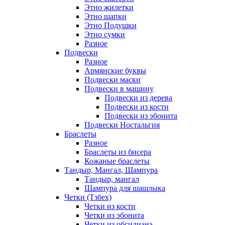
Этно жилетки
Этно шапки
Этно Подушки
Этно сумки
Разное
Подвески
Разное
Армянские буквы
Подвески маски
Подвески в машину
Подвески из дерева
Подвески из кости
Подвески из эбонита
Подвески Ностальгия
Браслеты
Разное
Браслеты из бисера
Кожаные браслеты
Тандыр, Мангал, Шампура
Тандыр, мангал
Шампура для шашлыка
Четки (Тзбех)
Четки из кости
Четки из эбонита
Четки из обсидиана