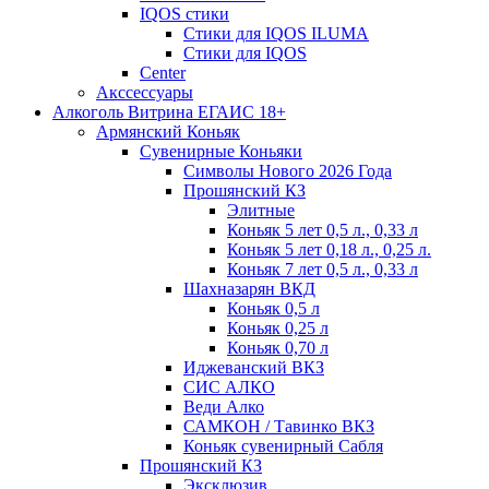
IQOS стики
Стики для IQOS ILUMA
Стики для IQOS
Сenter
Акссессуары
Алкоголь Витрина ЕГАИС 18+
Армянский Коньяк
Сувенирные Коньяки
Символы Нового 2026 Года
Прошянский КЗ
Элитные
Коньяк 5 лет 0,5 л., 0,33 л
Коньяк 5 лет 0,18 л., 0,25 л.
Коньяк 7 лет 0,5 л., 0,33 л
Шахназарян ВКД
Коньяк 0,5 л
Коньяк 0,25 л
Коньяк 0,70 л
Иджеванский ВКЗ
СИС АЛКО
Веди Алко
САМКОН / Тавинко ВКЗ
Коньяк сувенирный Сабля
Прошянский КЗ
Эксклюзив