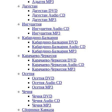
Адыгея MP3
Дагестан
Дагестан DVD
Дагестан Audio CD
Дагестан MP3
Ингушетия
Ингушетия Audio CD
Ингушетия MP3
Кабардино-Балкария
Кабардино-Балкария DVD
Кабардино-Балкария Audio CD
Кабардино-Балкария MP3
Карачаево-Черкесия
Карачаево-Черкесия DVD
Карачаево-Черкесия Audio CD
Карачаево-Черкесия MP3
Осетия
Осетия DVD
Осетия Audio CD
Осетия MP3
Чечня
Чечня DVD
Чечня Audio CD
Чечня MP3
Сборники Кавказа