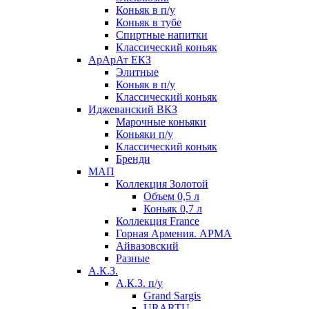
Коньяк в п/у
Коньяк в тубе
Спиртные напитки
Классический коньяк
АрАрАт ЕКЗ
Элитные
Коньяк в п/у
Классический коньяк
Иджеванский ВКЗ
Марочные коньяки
Коньяки п/у
Классический коньяк
Бренди
МАП
Коллекция Золотой
Объем 0,5 л
Коньяк 0,7 л
Коллекция France
Горная Армения. АРМА
Айвазовский
Разные
А.К.З.
А.К.З. п/у
Grand Sargis
URARTU