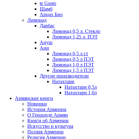
te Gusto
Шамб
Арцах Био
Лимонад
Дарбас
Лимонад 0,5 л. Стекло
Лимонад 1,25 л. ПЭТ
Ануш
Ани
Лимонад 0,5 л ст
Лимонад 0,5 л ПЭТ
Лимонад 1,0 л ПЭТ
Лимонад 1,5 л ПЭТ
Другие производители
Натахтари
Натахтари 0,5л
Натахтари 1,0л
Армянские книги
Новинки
История Армении
О Геноциде Армян
Книги об Армении
Иcкусство и культура
Поэзия Армении
Религия Армении