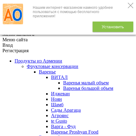
Нашим интернет-магазином намного удобнее
+7 (495) 646-888-1
пользоваться с помощью бесплатного
приложения!
В корзине
0
товаров
Установить
x
Меню каталога
Меню сайта
Вход
Регистрация
Продукты из Армении
Фруктовые консервации
Варенье
ВИТАЛ
Варенья малый объем
Варенья большой объем
Иджеван
Ноян
Шамб
Сады Арагаца
Агроянс
te Gusto
Варга - Фуд
Варенье Proshyan Food