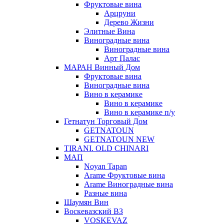
Фруктовые вина
Арцруни
Дерево Жизни
Элитные Вина
Виноградные вина
Виноградные вина
Арт Палас
МАРАН Винный Дом
Фруктовые вина
Виноградные вина
Вино в керамике
Вино в керамике
Вино в керамике п/у
Гетнатун Торговый Дом
GETNATOUN
GETNATOUN NEW
TIRANI. OLD CHINARI
МАП
Noyan Tapan
Arame Фруктовые вина
Arame Виноградные вина
Разные вина
Шаумян Вин
Воскевазский ВЗ
VOSKEVAZ