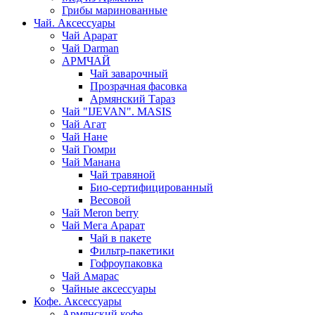
Грибы маринованные
Чай. Аксессуары
Чай Арарат
Чай Darman
АРМЧАЙ
Чай заварочный
Прозрачная фасовка
Армянский Тараз
Чай "IJEVAN". MASIS
Чай Агат
Чай Нане
Чай Гюмри
Чай Манана
Чай травяной
Био-сертифицированный
Весовой
Чай Meron berry
Чай Мега Арарат
Чай в пакете
Фильтр-пакетики
Гофроупаковка
Чай Амарас
Чайные аксессуары
Кофе. Аксессуары
Армянский кофе