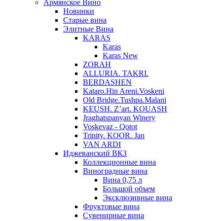
Армянское Вино
Новинки
Старые вина
Элитные Вина
KARAS
Karas
Karas New
ZORAH
ALLURIA. TAKRI.
BERDASHEN
Kataro.Hin Areni.Voskeni
Old Bridge.Tushpa.Malani
KEUSH. Z’art. KOUASH
Jraghatspanyan Winery
Voskevaz - Qotot
Trinity. KOOR. Jan
VAN ARDI
Иджеванский ВКЗ
Коллекционные вина
Виноградные вина
Вина 0,75 л
Большой объем
Эксклюзивные вина
Фруктовые вина
Cувенирные вина