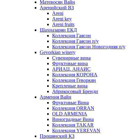
Матевосян Вайн
Аренийский ВЗ
Areni
Areni key
Areni fruits
Шахназарян ЕКД
Коллекция Гаясон
Коллекция Гаясон п/у
Коллекция Гаясон Новогодняя п/у
Gevorkian winery
Сувенирные вина
Фруктовые вина
АРИАЦ. АНАИС
Коллекция КОРОНА
Коллекция Геворкян
Крепленые вина
Абрикосовый Бренди
Армения Вайн
Фруктовые Вина
Коллекция ORRAN
OLD ARMENIA
Виноградные Вина
Коллекция TAKAR
Коллекция YEREVAN
Прошянский КЗ