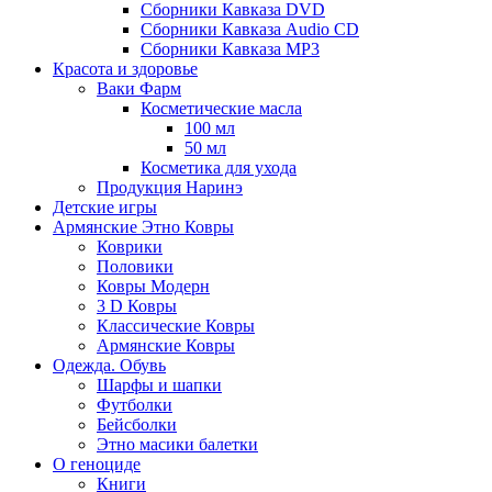
Сборники Кавказа DVD
Сборники Кавказа Audio CD
Сборники Кавказа MP3
Красота и здоровье
Ваки Фарм
Косметические масла
100 мл
50 мл
Косметика для ухода
Продукция Наринэ
Детские игры
Армянские Этно Ковры
Коврики
Половики
Ковры Модерн
3 D Ковры
Классические Ковры
Армянские Ковры
Одежда. Обувь
Шарфы и шапки
Футболки
Бейсболки
Этно масики балетки
О геноциде
Книги