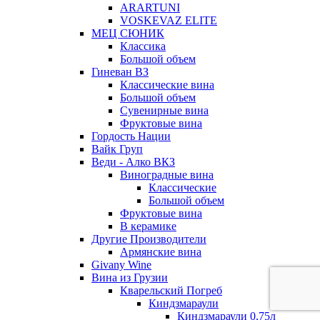
ARARTUNI
VOSKEVAZ ELITE
МЕЦ СЮНИК
Классика
Большой объем
Гиневан ВЗ
Классические вина
Большой объем
Сувенирные вина
Фруктовые вина
Гордость Нации
Вайк Груп
Веди - Алко ВКЗ
Виноградные вина
Классические
Большой объем
Фруктовые вина
В керамике
Другие Производители
Армянские вина
Givany Wine
Вина из Грузии
Кварельский Погреб
Киндзмараули
Киндзмараули 0,75л