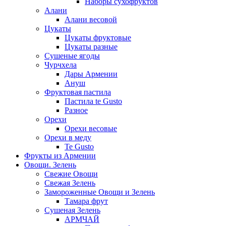
Наборы сухофруктов
Алани
Алани весовой
Цукаты
Цукаты фруктовые
Цукаты разные
Сушеные ягоды
Чурчхела
Дары Армении
Ануш
Фруктовая пастила
Пастила te Gusto
Разное
Орехи
Орехи весовые
Орехи в меду
Te Gusto
Фрукты из Армении
Овощи. Зелень
Свежие Овощи
Свежая Зелень
Замороженные Овощи и Зелень
Тамара фрут
Сушеная Зелень
АРМЧАЙ