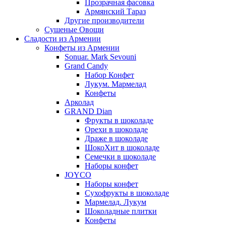
Прозрачная фасовка
Армянский Тараз
Другие производители
Сушеные Овощи
Сладости из Армении
Конфеты из Армении
Sonuar. Mark Sevouni
Grand Candy
Набор Конфет
Лукум. Мармелад
Конфеты
Арколад
GRAND Dian
Фрукты в шоколаде
Орехи в шоколаде
Драже в шоколаде
ШокоХит в шоколаде
Семечки в шоколаде
Наборы конфет
JOYCO
Наборы конфет
Сухофрукты в шоколаде
Мармелад. Лукум
Шоколадные плитки
Конфеты