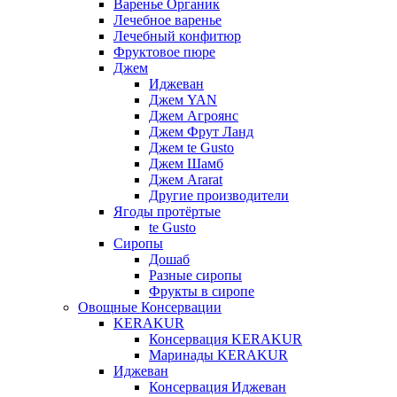
Варенье Органик
Лечебное варенье
Лечебный конфитюр
Фруктовое пюре
Джем
Иджеван
Джем YAN
Джем Агроянс
Джем Фрут Ланд
Джем te Gusto
Джем Шамб
Джем Ararat
Другие производители
Ягоды протёртые
te Gusto
Сиропы
Дошаб
Разные сиропы
Фрукты в сиропе
Овощные Консервации
KERAKUR
Консервация KERAKUR
Маринады KERAKUR
Иджеван
Консервация Иджеван