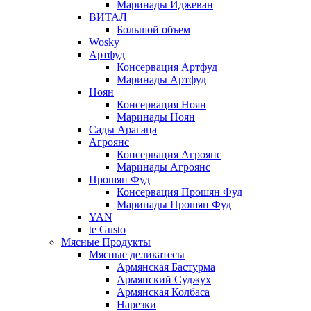
Маринады Иджеван
ВИТАЛ
Большой объем
Wosky
Артфуд
Консервация Артфуд
Маринады Артфуд
Ноян
Консервация Ноян
Маринады Ноян
Сады Арагаца
Агроянс
Консервация Агроянс
Маринады Агроянс
Прошян Фуд
Консервация Прошян Фуд
Маринады Прошян Фуд
YAN
te Gusto
Мясные Продукты
Мясные деликатесы
Армянская Бастурма
Армянский Суджух
Армянская Колбаса
Нарезки