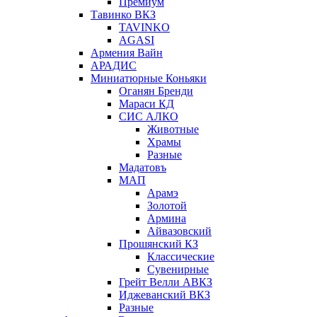
Премиум
Тавинко ВКЗ
TAVINKO
AGASI
Армения Вайн
АРАДИС
Миниатюрные Коньяки
Оганян Бренди
Мараси КД
СИС АЛКО
Животные
Храмы
Разные
Мадатовъ
МАП
Арамэ
Золотой
Армина
Айвазовский
Прошянский КЗ
Классические
Сувенирные
Грейт Велли АВКЗ
Иджеванский ВКЗ
Разные