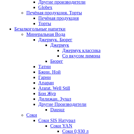
Другие производители
Globex
Печёная продукция. Торты
Печёная продукция
Торты
Безалкогольные напитки
Минеральная Вода
Джермук. Бюрег
Джермук
Джермук классика
Со вкусом лимона
Бюрег
Татни
Бжни. Ной
Гарни
Апаран
Ararat. Well Still
Бон Жур
Дилижан. Зулал
Другие Производители
Dausuz
Соки
Соки SIS Натурал
Соки YAN
Соки 0,930 л