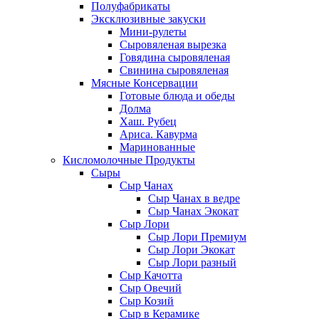
Полуфабрикаты
Эксклюзивные закуски
Мини-рулеты
Сыровяленая вырезка
Говядина сыровяленая
Свинина сыровяленая
Мясные Консервации
Готовые блюда и обеды
Долма
Хаш. Рубец
Ариса. Кавурма
Маринованные
Кисломолочные Продукты
Сыры
Сыр Чанах
Сыр Чанах в ведре
Сыр Чанах Экокат
Сыр Лори
Сыр Лори Премиум
Сыр Лори Экокат
Сыр Лори разный
Сыр Качотта
Сыр Овечий
Сыр Козий
Сыр в Керамике