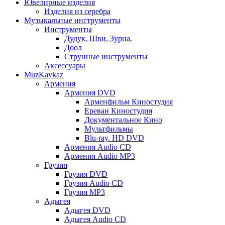
Ювелирные изделия
Изделия из серебра
Музыкальные инструменты
Инструменты
Дудук. Шви. Зурна.
Доол
Струнные инструменты
Аксессуары
MuzKavkaz
Армения
Армения DVD
Арменфильм Киностудия
Ереван Киностудия
Документальное Кино
Мультфильмы
Blu-ray. HD DVD
Армения Audio CD
Армения Audio MP3
Грузия
Грузия DVD
Грузия Audio CD
Грузия MP3
Адыгея
Адыгея DVD
Адыгея Audio CD