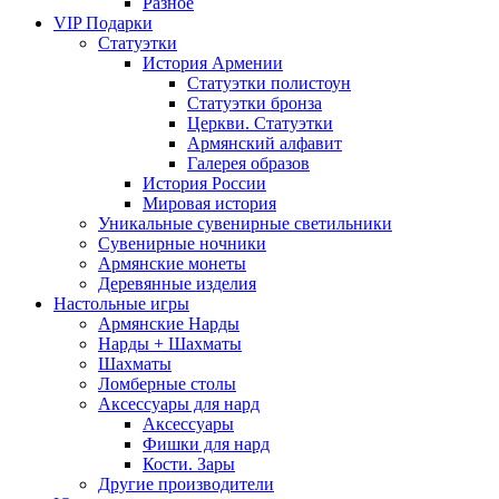
Разное
VIP Подарки
Статуэтки
История Армении
Статуэтки полистоун
Статуэтки бронза
Церкви. Статуэтки
Армянский алфавит
Галерея образов
История России
Мировая история
Уникальные сувенирные светильники
Сувенирные ночники
Армянские монеты
Деревянные изделия
Настольные игры
Армянские Нарды
Нарды + Шахматы
Шахматы
Ломберные столы
Аксессуары для нард
Аксессуары
Фишки для нард
Кости. Зары
Другие производители