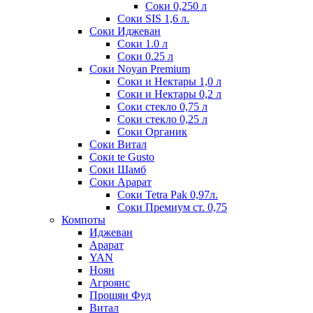
Соки 0,250 л
Соки SIS 1,6 л.
Соки Иджеван
Соки 1.0 л
Соки 0.25 л
Соки Noyan Premium
Соки и Нектары 1,0 л
Соки и Нектары 0,2 л
Соки стекло 0,75 л
Соки стекло 0,25 л
Соки Органик
Соки Витал
Соки te Gusto
Соки Шамб
Соки Арарат
Соки Tetra Pak 0,97л.
Соки Премиум ст. 0,75
Компоты
Иджеван
Арарат
YAN
Ноян
Агроянс
Прошян Фуд
Витал