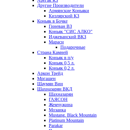
Арегак КЗ
Другие Производители
Армянские Коньяки
Кизлярский КЗ
Коньяк в Бочке
Гиневан ВЗ
Коньяк "СИС АЛКО"
Иджеванский ВКЗ
Мараси
Подарочные
Страна Камней
Коньяк в п/у
Коньяк 0,5 л.
Коньяк 0,2 л.
Аркон Трейд
Мргашен
Шаумян Вин
Шахназарян ВКД
Шахназарян
ГАЯСОН
Жемчужина
Мозаика
Mustang. Black Mountain
Platinum Mountain
Parakar