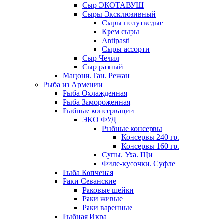
Сыр ЭКОТАВУШ
Сыры Эксклюзивный
Сыры полутведые
Крем сыры
Antipasti
Сыры ассорти
Сыр Чечил
Сыр разный
Мацони.Тан. Режан
Рыба из Армении
Рыба Охлажденная
Рыба Замороженная
Рыбные консервации
ЭКО ФУД
Рыбные консервы
Консервы 240 гр.
Консервы 160 гр.
Супы. Уха. Щи
Филе-кусочки. Суфле
Рыба Копченая
Раки Севанские
Раковые шейки
Раки живые
Раки варенные
Рыбная Икра