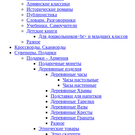
Армянские классики
Исторические романы
Публицистика
Словари. Разговорники
Учебники. Самоучители
Детские книги
Для дошкольников<br> и младших классов
Разное
Кроссворды. Сканворды
Сувениры. Подарки
Подарки – Армения
Подарочные монеты
Деревянные изделия
Деревянные часы
Часы настольные
Часы настенные
Деревянные Храмы
Подставки для напитков
Деревянные Тарелки
Деревянные Вазы
Деревянные Кресты
Деревянные Гранаты
Разное
Этнические товары
Этно скатерти