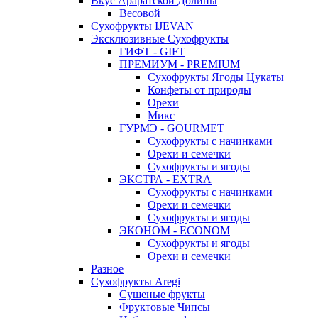
Вкус Араратской Долины
Весовой
Сухофрукты IJEVAN
Эксклюзивные Сухофрукты
ГИФТ - GIFT
ПРЕМИУМ - PREMIUM
Сухофрукты Ягоды Цукаты
Конфеты от природы
Орехи
Микс
ГУРМЭ - GOURMET
Сухофрукты с начинками
Орехи и семечки
Сухофрукты и ягоды
ЭКСТРА - EXTRA
Сухофрукты с начинками
Орехи и семечки
Сухофрукты и ягоды
ЭКОНОМ - ECONOM
Сухофрукты и ягоды
Орехи и семечки
Разное
Сухофрукты Aregi
Сушеные фрукты
Фруктовые Чипсы