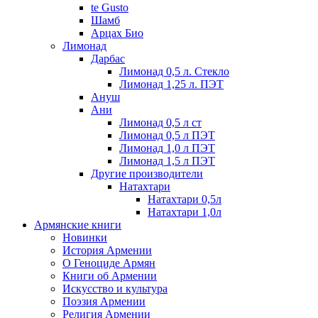
te Gusto
Шамб
Арцах Био
Лимонад
Дарбас
Лимонад 0,5 л. Стекло
Лимонад 1,25 л. ПЭТ
Ануш
Ани
Лимонад 0,5 л ст
Лимонад 0,5 л ПЭТ
Лимонад 1,0 л ПЭТ
Лимонад 1,5 л ПЭТ
Другие производители
Натахтари
Натахтари 0,5л
Натахтари 1,0л
Армянские книги
Новинки
История Армении
О Геноциде Армян
Книги об Армении
Иcкусство и культура
Поэзия Армении
Религия Армении