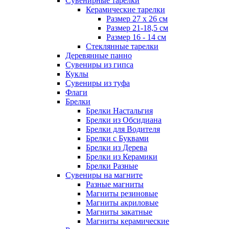
Сувенирные тарелки
Керамические тарелки
Размер 27 х 26 см
Размер 21-18,5 см
Размер 16 - 14 см
Стеклянные тарелки
Деревянные панно
Сувениры из гипса
Куклы
Сувениры из туфа
Флаги
Брелки
Брелки Настальгия
Брелки из Обсидиана
Брелки для Водителя
Брелки с Буквами
Брелки из Дерева
Брелки из Керамики
Брелки Разные
Сувениры на магните
Разные магниты
Магниты резиновые
Магниты акриловые
Магниты закатные
Магниты керамические