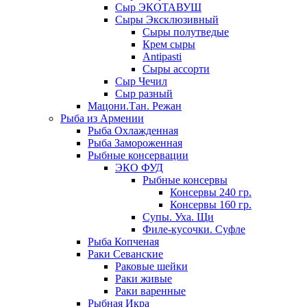
Сыр ЭКОТАВУШ
Сыры Эксклюзивный
Сыры полутведые
Крем сыры
Antipasti
Сыры ассорти
Сыр Чечил
Сыр разный
Мацони.Тан. Режан
Рыба из Армении
Рыба Охлажденная
Рыба Замороженная
Рыбные консервации
ЭКО ФУД
Рыбные консервы
Консервы 240 гр.
Консервы 160 гр.
Супы. Уха. Щи
Филе-кусочки. Суфле
Рыба Копченая
Раки Севанские
Раковые шейки
Раки живые
Раки варенные
Рыбная Икра