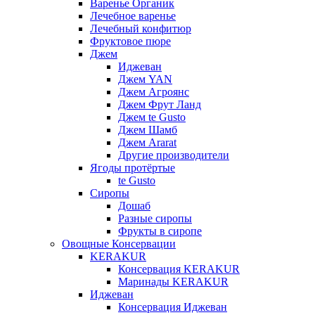
Варенье Органик
Лечебное варенье
Лечебный конфитюр
Фруктовое пюре
Джем
Иджеван
Джем YAN
Джем Агроянс
Джем Фрут Ланд
Джем te Gusto
Джем Шамб
Джем Ararat
Другие производители
Ягоды протёртые
te Gusto
Сиропы
Дошаб
Разные сиропы
Фрукты в сиропе
Овощные Консервации
KERAKUR
Консервация KERAKUR
Маринады KERAKUR
Иджеван
Консервация Иджеван