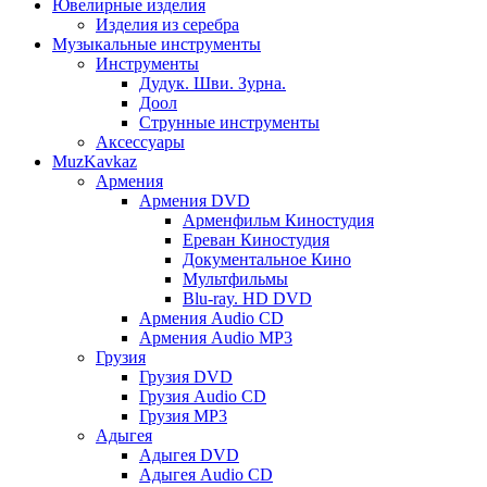
Ювелирные изделия
Изделия из серебра
Музыкальные инструменты
Инструменты
Дудук. Шви. Зурна.
Доол
Струнные инструменты
Аксессуары
MuzKavkaz
Армения
Армения DVD
Арменфильм Киностудия
Ереван Киностудия
Документальное Кино
Мультфильмы
Blu-ray. HD DVD
Армения Audio CD
Армения Audio MP3
Грузия
Грузия DVD
Грузия Audio CD
Грузия MP3
Адыгея
Адыгея DVD
Адыгея Audio CD