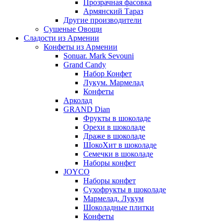
Прозрачная фасовка
Армянский Тараз
Другие производители
Сушеные Овощи
Сладости из Армении
Конфеты из Армении
Sonuar. Mark Sevouni
Grand Candy
Набор Конфет
Лукум. Мармелад
Конфеты
Арколад
GRAND Dian
Фрукты в шоколаде
Орехи в шоколаде
Драже в шоколаде
ШокоХит в шоколаде
Семечки в шоколаде
Наборы конфет
JOYCO
Наборы конфет
Сухофрукты в шоколаде
Мармелад. Лукум
Шоколадные плитки
Конфеты