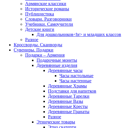
Армянские классики
Исторические романы
Публицистика
Словари. Разговорники
Учебники. Самоучители
Детские книги
Для дошкольников<br> и младших классов
Разное
Кроссворды. Сканворды
Сувениры. Подарки
Подарки – Армения
Подарочные монеты
Деревянные изделия
Деревянные часы
Часы настольные
Часы настенные
Деревянные Храмы
Подставки для напитков
Деревянные Тарелки
Деревянные Вазы
Деревянные Кресты
Деревянные Гранаты
Разное
Этнические товары
Этно скатерти