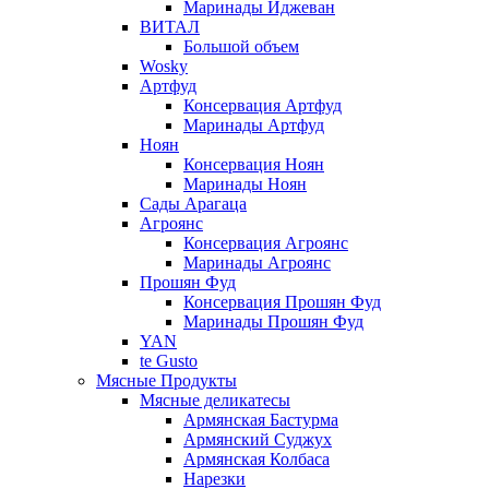
Маринады Иджеван
ВИТАЛ
Большой объем
Wosky
Артфуд
Консервация Артфуд
Маринады Артфуд
Ноян
Консервация Ноян
Маринады Ноян
Сады Арагаца
Агроянс
Консервация Агроянс
Маринады Агроянс
Прошян Фуд
Консервация Прошян Фуд
Маринады Прошян Фуд
YAN
te Gusto
Мясные Продукты
Мясные деликатесы
Армянская Бастурма
Армянский Суджух
Армянская Колбаса
Нарезки