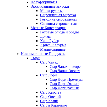
Полуфабрикаты
Эксклюзивные закуски
Мини-рулеты
Сыровяленая вырезка
Говядина сыровяленая
Свинина сыровяленая
Мясные Консервации
Готовые блюда и обеды
Долма
Хаш. Рубец
Ариса. Кавурма
Маринованные
Кисломолочные Продукты
Сыры
Сыр Чанах
Сыр Чанах в ведре
Сыр Чанах Экокат
Сыр Лори
Сыр Лори Премиум
Сыр Лори Экокат
Сыр Лори разный
Сыр Качотта
Сыр Овечий
Сыр Козий
Сыр в Керамике