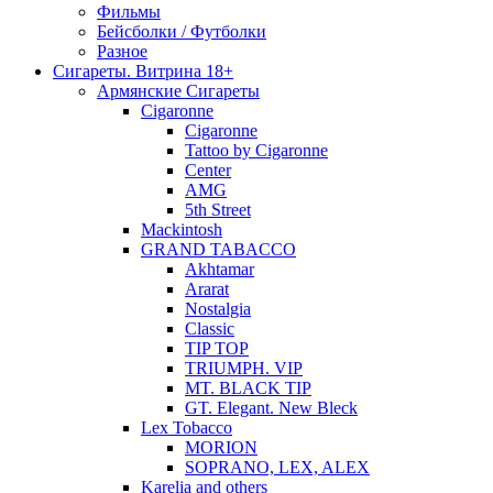
Фильмы
Бейсболки / Футболки
Разное
Сигареты. Витрина 18+
Армянские Сигареты
Cigaronne
Cigaronne
Tattoo by Cigaronne
Center
AMG
5th Street
Mackintosh
GRAND TABACCO
Akhtamar
Ararat
Nostalgia
Classic
TIP TOP
TRIUMPH. VIP
MT. BLACK TIP
GT. Elegant. New Bleck
Lex Tobacco
MORION
SOPRANO, LEX, ALEX
Karelia and others