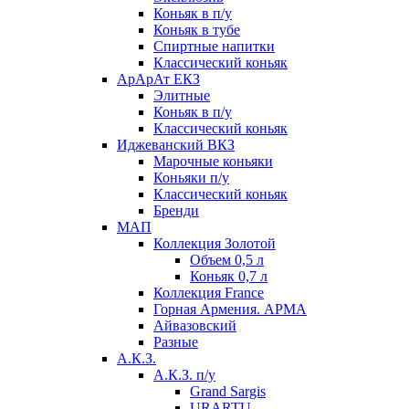
Коньяк в п/у
Коньяк в тубе
Спиртные напитки
Классический коньяк
АрАрАт ЕКЗ
Элитные
Коньяк в п/у
Классический коньяк
Иджеванский ВКЗ
Марочные коньяки
Коньяки п/у
Классический коньяк
Бренди
МАП
Коллекция Золотой
Объем 0,5 л
Коньяк 0,7 л
Коллекция France
Горная Армения. АРМА
Айвазовский
Разные
А.К.З.
А.К.З. п/у
Grand Sargis
URARTU