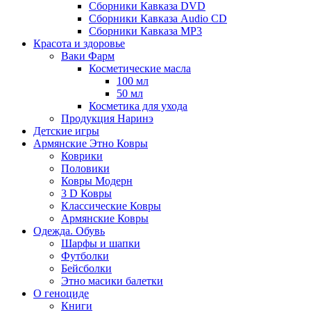
Сборники Кавказа DVD
Сборники Кавказа Audio CD
Сборники Кавказа MP3
Красота и здоровье
Ваки Фарм
Косметические масла
100 мл
50 мл
Косметика для ухода
Продукция Наринэ
Детские игры
Армянские Этно Ковры
Коврики
Половики
Ковры Модерн
3 D Ковры
Классические Ковры
Армянские Ковры
Одежда. Обувь
Шарфы и шапки
Футболки
Бейсболки
Этно масики балетки
О геноциде
Книги