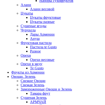
Наборы сухофруктов
Алани
Алани весовой
Цукаты
Цукаты фруктовые
Цукаты разные
Сушеные ягоды
Чурчхела
Дары Армении
Ануш
Фруктовая пастила
Пастила te Gusto
Разное
Орехи
Орехи весовые
Орехи в меду
Te Gusto
Фрукты из Армении
Овощи. Зелень
Свежие Овощи
Свежая Зелень
Замороженные Овощи и Зелень
Тамара фрут
Сушеная Зелень
АРМЧАЙ