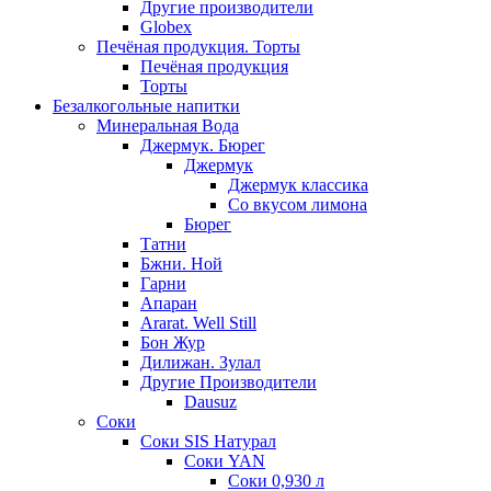
Другие производители
Globex
Печёная продукция. Торты
Печёная продукция
Торты
Безалкогольные напитки
Минеральная Вода
Джермук. Бюрег
Джермук
Джермук классика
Со вкусом лимона
Бюрег
Татни
Бжни. Ной
Гарни
Апаран
Ararat. Well Still
Бон Жур
Дилижан. Зулал
Другие Производители
Dausuz
Соки
Соки SIS Натурал
Соки YAN
Соки 0,930 л