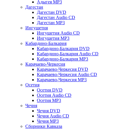
Адыгея MP3
Дагестан
Дагестан DVD
Дагестан Audio CD
Дагестан MP3
Ингушетия
Ингушетия Audio CD
Ингушетия MP3
Кабардино-Балкария
Кабардино-Балкария DVD
Кабардино-Балкария Audio CD
Кабардино-Балкария MP3
Карачаево-Черкесия
Карачаево-Черкесия DVD
Карачаево-Черкесия Audio CD
Карачаево-Черкесия MP3
Осетия
Осетия DVD
Осетия Audio CD
Осетия MP3
Чечня
Чечня DVD
Чечня Audio CD
Чечня MP3
Сборники Кавказа