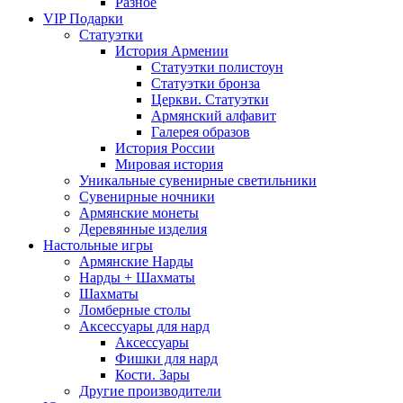
Разное
VIP Подарки
Статуэтки
История Армении
Статуэтки полистоун
Статуэтки бронза
Церкви. Статуэтки
Армянский алфавит
Галерея образов
История России
Мировая история
Уникальные сувенирные светильники
Сувенирные ночники
Армянские монеты
Деревянные изделия
Настольные игры
Армянские Нарды
Нарды + Шахматы
Шахматы
Ломберные столы
Аксессуары для нард
Аксессуары
Фишки для нард
Кости. Зары
Другие производители