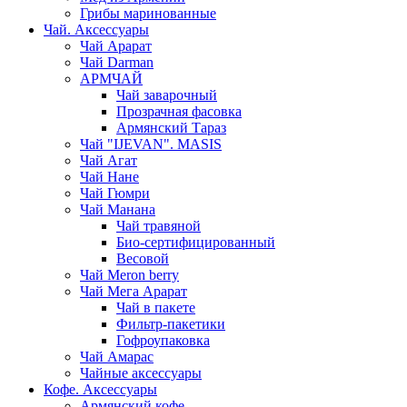
Грибы маринованные
Чай. Аксессуары
Чай Арарат
Чай Darman
АРМЧАЙ
Чай заварочный
Прозрачная фасовка
Армянский Тараз
Чай "IJEVAN". MASIS
Чай Агат
Чай Нане
Чай Гюмри
Чай Манана
Чай травяной
Био-сертифицированный
Весовой
Чай Meron berry
Чай Мега Арарат
Чай в пакете
Фильтр-пакетики
Гофроупаковка
Чай Амарас
Чайные аксессуары
Кофе. Аксессуары
Армянский кофе