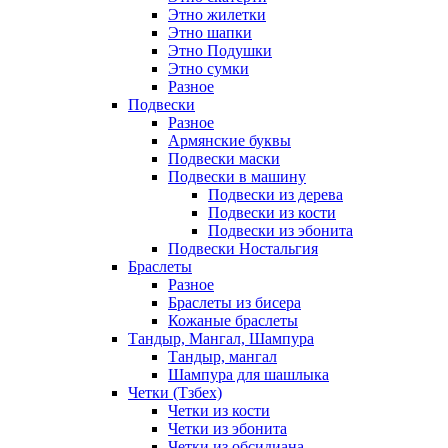
Этно жилетки
Этно шапки
Этно Подушки
Этно сумки
Разное
Подвески
Разное
Армянские буквы
Подвески маски
Подвески в машину
Подвески из дерева
Подвески из кости
Подвески из эбонита
Подвески Ностальгия
Браслеты
Разное
Браслеты из бисера
Кожаные браслеты
Тандыр, Мангал, Шампура
Тандыр, мангал
Шампура для шашлыка
Четки (Тзбех)
Четки из кости
Четки из эбонита
Четки из обсидиана