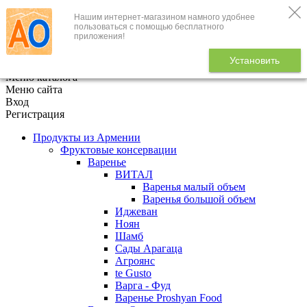
Нашим интернет-магазином намного удобнее
+7 (495) 646-888-1
пользоваться с помощью бесплатного
приложения!
В корзине
0
товаров
Установить
x
Меню каталога
Меню сайта
Вход
Регистрация
Продукты из Армении
Фруктовые консервации
Варенье
ВИТАЛ
Варенья малый объем
Варенья большой объем
Иджеван
Ноян
Шамб
Сады Арагаца
Агроянс
te Gusto
Варга - Фуд
Варенье Proshyan Food