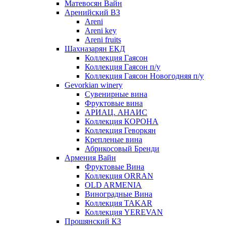
Матевосян Вайн
Аренийский ВЗ
Areni
Areni key
Areni fruits
Шахназарян ЕКД
Коллекция Гаясон
Коллекция Гаясон п/у
Коллекция Гаясон Новогодняя п/у
Gevorkian winery
Сувенирные вина
Фруктовые вина
АРИАЦ. АНАИС
Коллекция КОРОНА
Коллекция Геворкян
Крепленые вина
Абрикосовый Бренди
Армения Вайн
Фруктовые Вина
Коллекция ORRAN
OLD ARMENIA
Виноградные Вина
Коллекция TAKAR
Коллекция YEREVAN
Прошянский КЗ