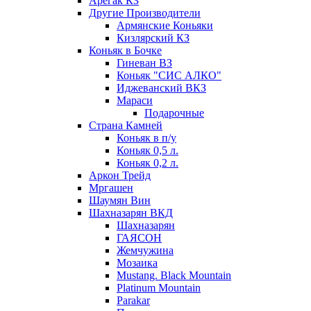
Арегак КЗ
Другие Производители
Армянские Коньяки
Кизлярский КЗ
Коньяк в Бочке
Гиневан ВЗ
Коньяк "СИС АЛКО"
Иджеванский ВКЗ
Мараси
Подарочные
Страна Камней
Коньяк в п/у
Коньяк 0,5 л.
Коньяк 0,2 л.
Аркон Трейд
Мргашен
Шаумян Вин
Шахназарян ВКД
Шахназарян
ГАЯСОН
Жемчужина
Мозаика
Mustang. Black Mountain
Platinum Mountain
Parakar