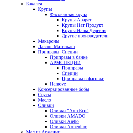
Бакалея
Крупы
Фасованная крупа
Крупы Арарат
Крупы Нат Продукт
Крупы Наша Деревня
Другие производители
Макароны
Лаваш. Матнакаш
Приправы. Специи
Приправы в банке
АРМСПЕЦИИ
Приправы
Специи
Приправы в фасовке
Hamove
Консервированные бобы
Соусы
Масло
Оливки
Оливки "Arm Eco"
Оливки AMADO
Оливки Aiello
Оливки Armenium
Мед из Армении