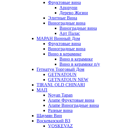
Фруктовые вина
Арцруни
Дерево Жизни
Элитные Вина
Виноградные вина
Виноградные вина
Арт Палас
МАРАН Винный Дом
Фруктовые вина
Виноградные вина
Вино в керамике
Вино в керамике
Вино в керамике п/у
Гетнатун Торговый Дом
GETNATOUN
GETNATOUN NEW
TIRANI. OLD CHINARI
МАП
Noyan Tapan
Arame Фруктовые вина
Arame Виноградные вина
Разные вина
Шаумян Вин
Воскевазский ВЗ
VOSKEVAZ