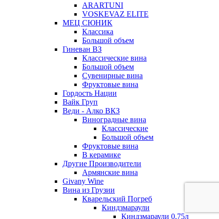
ARARTUNI
VOSKEVAZ ELITE
МЕЦ СЮНИК
Классика
Большой объем
Гиневан ВЗ
Классические вина
Большой объем
Сувенирные вина
Фруктовые вина
Гордость Нации
Вайк Груп
Веди - Алко ВКЗ
Виноградные вина
Классические
Большой объем
Фруктовые вина
В керамике
Другие Производители
Армянские вина
Givany Wine
Вина из Грузии
Кварельский Погреб
Киндзмараули
Киндзмараули 0,75л