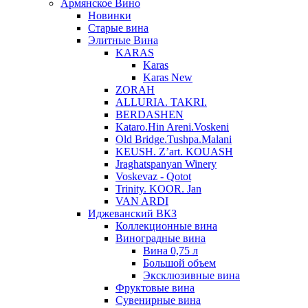
Армянское Вино
Новинки
Старые вина
Элитные Вина
KARAS
Karas
Karas New
ZORAH
ALLURIA. TAKRI.
BERDASHEN
Kataro.Hin Areni.Voskeni
Old Bridge.Tushpa.Malani
KEUSH. Z’art. KOUASH
Jraghatspanyan Winery
Voskevaz - Qotot
Trinity. KOOR. Jan
VAN ARDI
Иджеванский ВКЗ
Коллекционные вина
Виноградные вина
Вина 0,75 л
Большой объем
Эксклюзивные вина
Фруктовые вина
Cувенирные вина