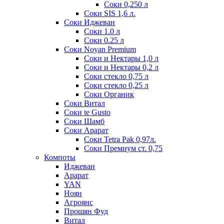
Соки 0,250 л
Соки SIS 1,6 л.
Соки Иджеван
Соки 1.0 л
Соки 0.25 л
Соки Noyan Premium
Соки и Нектары 1,0 л
Соки и Нектары 0,2 л
Соки стекло 0,75 л
Соки стекло 0,25 л
Соки Органик
Соки Витал
Соки te Gusto
Соки Шамб
Соки Арарат
Соки Tetra Pak 0,97л.
Соки Премиум ст. 0,75
Компоты
Иджеван
Арарат
YAN
Ноян
Агроянс
Прошян Фуд
Витал