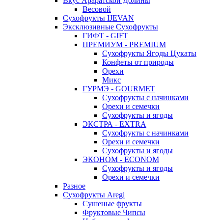
Вкус Араратской Долины
Весовой
Сухофрукты IJEVAN
Эксклюзивные Сухофрукты
ГИФТ - GIFT
ПРЕМИУМ - PREMIUM
Сухофрукты Ягоды Цукаты
Конфеты от природы
Орехи
Микс
ГУРМЭ - GOURMET
Сухофрукты с начинками
Орехи и семечки
Сухофрукты и ягоды
ЭКСТРА - EXTRA
Сухофрукты с начинками
Орехи и семечки
Сухофрукты и ягоды
ЭКОНОМ - ECONOM
Сухофрукты и ягоды
Орехи и семечки
Разное
Сухофрукты Aregi
Сушеные фрукты
Фруктовые Чипсы