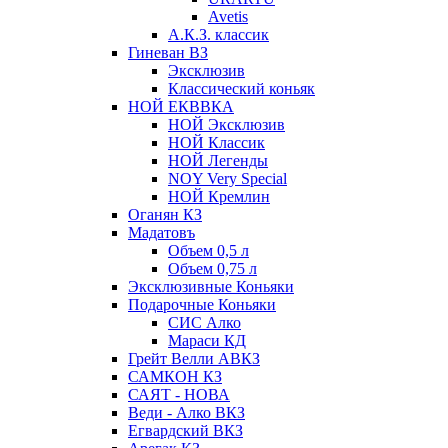
Avetis
А.К.З. классик
Гиневан ВЗ
Эксклюзив
Классический коньяк
НОЙ ЕКВВКА
НОЙ Эксклюзив
НОЙ Классик
НОЙ Легенды
NOY Very Speсial
НОЙ Кремлин
Оганян КЗ
Мадатовъ
Объем 0,5 л
Объем 0,75 л
Эксклюзивные Коньяки
Подарочные Коньяки
СИС Алко
Мараси КД
Грейт Велли АВКЗ
САМКОН КЗ
САЯТ - НОВА
Веди - Алко ВКЗ
Егвардский ВКЗ