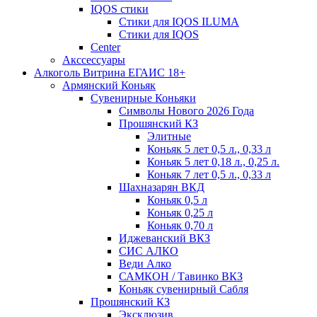
IQOS стики
Стики для IQOS ILUMA
Стики для IQOS
Сenter
Акссессуары
Алкоголь Витрина ЕГАИС 18+
Армянский Коньяк
Сувенирные Коньяки
Символы Нового 2026 Года
Прошянский КЗ
Элитные
Коньяк 5 лет 0,5 л., 0,33 л
Коньяк 5 лет 0,18 л., 0,25 л.
Коньяк 7 лет 0,5 л., 0,33 л
Шахназарян ВКД
Коньяк 0,5 л
Коньяк 0,25 л
Коньяк 0,70 л
Иджеванский ВКЗ
СИС АЛКО
Веди Алко
САМКОН / Тавинко ВКЗ
Коньяк сувенирный Сабля
Прошянский КЗ
Эксклюзив