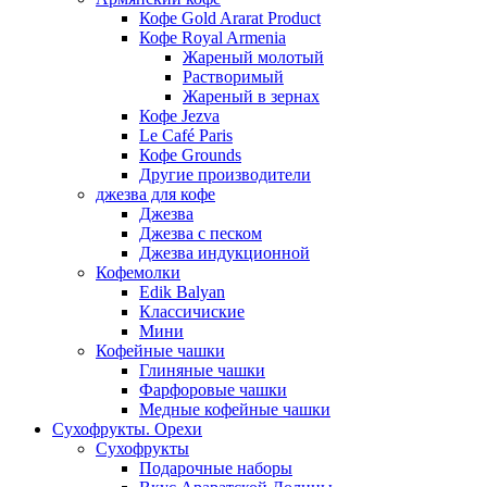
Кофе Gold Ararat Product
Кофе Royal Armenia
Жареный молотый
Растворимый
Жареный в зернах
Кофе Jezva
Le Café Paris
Кофе Grounds
Другие производители
джезва для кофе
Джезва
Джезва с песком
Джезва индукционной
Кофемолки
Edik Balyan
Классичиские
Мини
Кофейные чашки
Глиняные чашки
Фарфоровые чашки
Медные кофейные чашки
Сухофрукты. Орехи
Сухофрукты
Подарочные наборы