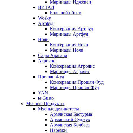
Маринады Иджеван
ВИТАЛ
Большой объем
Wosky
Артфуд
Консервация Артфуд
Маринады Артфуд
Ноян
Консервация Ноян
Маринады Ноян
Сады Арагаца
Агроянс
Консервация Агроянс
Маринады Агроянс
Прошян Фуд
Консервация Прошян Фуд
Маринады Прошян Фуд
YAN
te Gusto
Мясные Продукты
Мясные деликатесы
Армянская Бастурма
Армянский Суджух
Армянская Колбаса
Нарезки