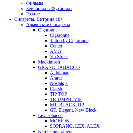
Фильмы
Бейсболки / Футболки
Разное
Сигареты. Витрина 18+
Армянские Сигареты
Cigaronne
Cigaronne
Tattoo by Cigaronne
Center
AMG
5th Street
Mackintosh
GRAND TABACCO
Akhtamar
Ararat
Nostalgia
Classic
TIP TOP
TRIUMPH. VIP
MT. BLACK TIP
GT. Elegant. New Bleck
Lex Tobacco
MORION
SOPRANO, LEX, ALEX
Karelia and others