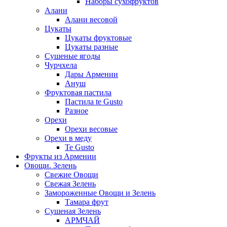
Наборы сухофруктов
Алани
Алани весовой
Цукаты
Цукаты фруктовые
Цукаты разные
Сушеные ягоды
Чурчхела
Дары Армении
Ануш
Фруктовая пастила
Пастила te Gusto
Разное
Орехи
Орехи весовые
Орехи в меду
Te Gusto
Фрукты из Армении
Овощи. Зелень
Свежие Овощи
Свежая Зелень
Замороженные Овощи и Зелень
Тамара фрут
Сушеная Зелень
АРМЧАЙ