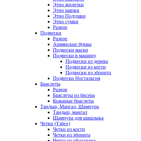
Этно жилетки
Этно шапки
Этно Подушки
Этно сумки
Разное
Подвески
Разное
Армянские буквы
Подвески маски
Подвески в машину
Подвески из дерева
Подвески из кости
Подвески из эбонита
Подвески Ностальгия
Браслеты
Разное
Браслеты из бисера
Кожаные браслеты
Тандыр, Мангал, Шампура
Тандыр, мангал
Шампура для шашлыка
Четки (Тзбех)
Четки из кости
Четки из эбонита
Четки из обсидиана