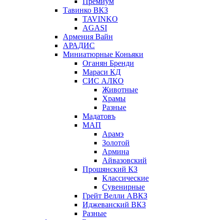
Премиум
Тавинко ВКЗ
TAVINKO
AGASI
Армения Вайн
АРАДИС
Миниатюрные Коньяки
Оганян Бренди
Мараси КД
СИС АЛКО
Животные
Храмы
Разные
Мадатовъ
МАП
Арамэ
Золотой
Армина
Айвазовский
Прошянский КЗ
Классические
Сувенирные
Грейт Велли АВКЗ
Иджеванский ВКЗ
Разные