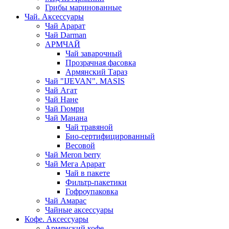
Грибы маринованные
Чай. Аксессуары
Чай Арарат
Чай Darman
АРМЧАЙ
Чай заварочный
Прозрачная фасовка
Армянский Тараз
Чай "IJEVAN". MASIS
Чай Агат
Чай Нане
Чай Гюмри
Чай Манана
Чай травяной
Био-сертифицированный
Весовой
Чай Meron berry
Чай Мега Арарат
Чай в пакете
Фильтр-пакетики
Гофроупаковка
Чай Амарас
Чайные аксессуары
Кофе. Аксессуары
Армянский кофе