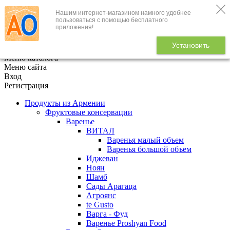
Нашим интернет-магазином намного удобнее
+7 (495) 646-888-1
пользоваться с помощью бесплатного
приложения!
В корзине
0
товаров
Установить
x
Меню каталога
Меню сайта
Вход
Регистрация
Продукты из Армении
Фруктовые консервации
Варенье
ВИТАЛ
Варенья малый объем
Варенья большой объем
Иджеван
Ноян
Шамб
Сады Арагаца
Агроянс
te Gusto
Варга - Фуд
Варенье Proshyan Food