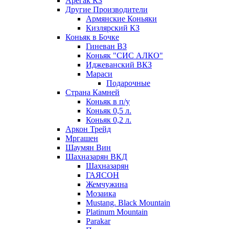
Арегак КЗ
Другие Производители
Армянские Коньяки
Кизлярский КЗ
Коньяк в Бочке
Гиневан ВЗ
Коньяк "СИС АЛКО"
Иджеванский ВКЗ
Мараси
Подарочные
Страна Камней
Коньяк в п/у
Коньяк 0,5 л.
Коньяк 0,2 л.
Аркон Трейд
Мргашен
Шаумян Вин
Шахназарян ВКД
Шахназарян
ГАЯСОН
Жемчужина
Мозаика
Mustang. Black Mountain
Platinum Mountain
Parakar