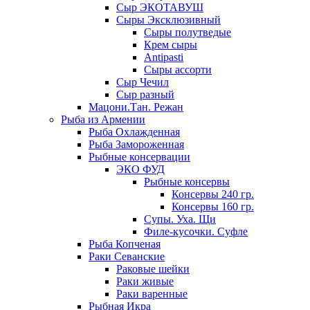
Сыр ЭКОТАВУШ
Сыры Эксклюзивный
Сыры полутведые
Крем сыры
Antipasti
Сыры ассорти
Сыр Чечил
Сыр разный
Мацони.Тан. Режан
Рыба из Армении
Рыба Охлажденная
Рыба Замороженная
Рыбные консервации
ЭКО ФУД
Рыбные консервы
Консервы 240 гр.
Консервы 160 гр.
Супы. Уха. Щи
Филе-кусочки. Суфле
Рыба Копченая
Раки Севанские
Раковые шейки
Раки живые
Раки варенные
Рыбная Икра