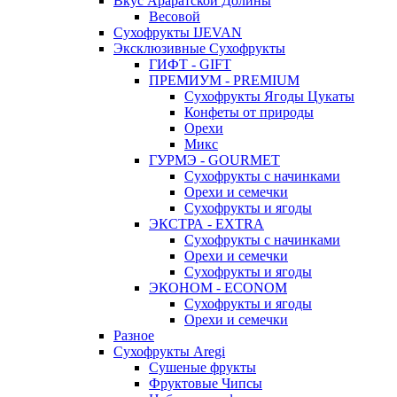
Вкус Араратской Долины
Весовой
Сухофрукты IJEVAN
Эксклюзивные Сухофрукты
ГИФТ - GIFT
ПРЕМИУМ - PREMIUM
Сухофрукты Ягоды Цукаты
Конфеты от природы
Орехи
Микс
ГУРМЭ - GOURMET
Сухофрукты с начинками
Орехи и семечки
Сухофрукты и ягоды
ЭКСТРА - EXTRA
Сухофрукты с начинками
Орехи и семечки
Сухофрукты и ягоды
ЭКОНОМ - ECONOM
Сухофрукты и ягоды
Орехи и семечки
Разное
Сухофрукты Aregi
Сушеные фрукты
Фруктовые Чипсы