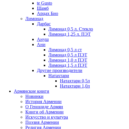
te Gusto
Шамб
Арцах Био
Лимонад
Дарбас
Лимонад 0,5 л. Стекло
Лимонад 1,25 л. ПЭТ
Ануш
Ани
Лимонад 0,5 л ст
Лимонад 0,5 л ПЭТ
Лимонад 1,0 л ПЭТ
Лимонад 1,5 л ПЭТ
Другие производители
Натахтари
Натахтари 0,5л
Натахтари 1,0л
Армянские книги
Новинки
История Армении
О Геноциде Армян
Книги об Армении
Иcкусство и культура
Поэзия Армении
Религия Армении