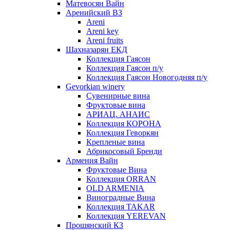
Матевосян Вайн
Аренийский ВЗ
Areni
Areni key
Areni fruits
Шахназарян ЕКД
Коллекция Гаясон
Коллекция Гаясон п/у
Коллекция Гаясон Новогодняя п/у
Gevorkian winery
Сувенирные вина
Фруктовые вина
АРИАЦ. АНАИС
Коллекция КОРОНА
Коллекция Геворкян
Крепленые вина
Абрикосовый Бренди
Армения Вайн
Фруктовые Вина
Коллекция ORRAN
OLD ARMENIA
Виноградные Вина
Коллекция TAKAR
Коллекция YEREVAN
Прошянский КЗ