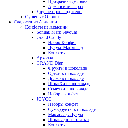
Прозрачная фасовка
Армянский Тараз
Другие производители
Сушеные Овощи
Сладости из Армении
Конфеты из Армении
Sonuar. Mark Sevouni
Grand Candy
Набор Конфет
Лукум. Мармелад
Конфеты
Арколад
GRAND Dian
Фрукты в шоколаде
Орехи в шоколаде
Драже в шоколаде
ШокоХит в шоколаде
Семечки в шоколаде
Наборы конфет
JOYCO
Наборы конфет
Сухофрукты в шоколаде
Мармелад. Лукум
Шоколадные плитки
Конфеты