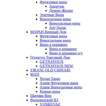
Фруктовые вина
Арцруни
Дерево Жизни
Элитные Вина
Виноградные вина
Виноградные вина
Арт Палас
МАРАН Винный Дом
Фруктовые вина
Виноградные вина
Вино в керамике
Вино в керамике
Вино в керамике п/у
Гетнатун Торговый Дом
GETNATOUN
GETNATOUN NEW
TIRANI. OLD CHINARI
МАП
Noyan Tapan
Arame Фруктовые вина
Arame Виноградные вина
Разные вина
Шаумян Вин
Воскевазский ВЗ
VOSKEVAZ