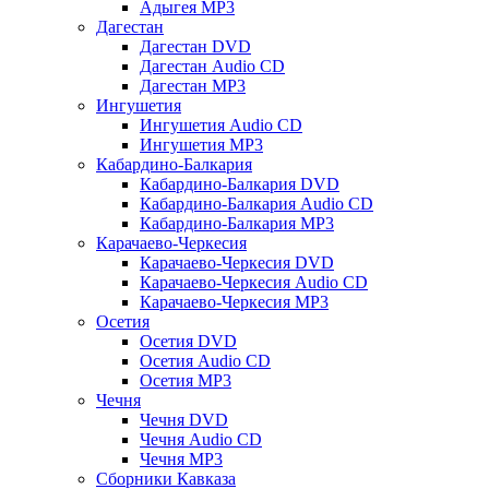
Адыгея MP3
Дагестан
Дагестан DVD
Дагестан Audio CD
Дагестан MP3
Ингушетия
Ингушетия Audio CD
Ингушетия MP3
Кабардино-Балкария
Кабардино-Балкария DVD
Кабардино-Балкария Audio CD
Кабардино-Балкария MP3
Карачаево-Черкесия
Карачаево-Черкесия DVD
Карачаево-Черкесия Audio CD
Карачаево-Черкесия MP3
Осетия
Осетия DVD
Осетия Audio CD
Осетия MP3
Чечня
Чечня DVD
Чечня Audio CD
Чечня MP3
Сборники Кавказа