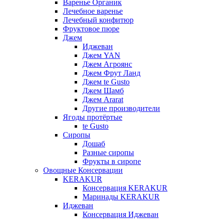
Варенье Органик
Лечебное варенье
Лечебный конфитюр
Фруктовое пюре
Джем
Иджеван
Джем YAN
Джем Агроянс
Джем Фрут Ланд
Джем te Gusto
Джем Шамб
Джем Ararat
Другие производители
Ягоды протёртые
te Gusto
Сиропы
Дошаб
Разные сиропы
Фрукты в сиропе
Овощные Консервации
KERAKUR
Консервация KERAKUR
Маринады KERAKUR
Иджеван
Консервация Иджеван