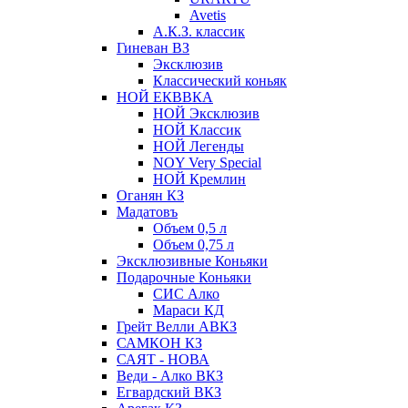
Avetis
А.К.З. классик
Гиневан ВЗ
Эксклюзив
Классический коньяк
НОЙ ЕКВВКА
НОЙ Эксклюзив
НОЙ Классик
НОЙ Легенды
NOY Very Speсial
НОЙ Кремлин
Оганян КЗ
Мадатовъ
Объем 0,5 л
Объем 0,75 л
Эксклюзивные Коньяки
Подарочные Коньяки
СИС Алко
Мараси КД
Грейт Велли АВКЗ
САМКОН КЗ
САЯТ - НОВА
Веди - Алко ВКЗ
Егвардский ВКЗ