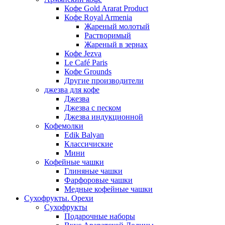
Кофе Gold Ararat Product
Кофе Royal Armenia
Жареный молотый
Растворимый
Жареный в зернах
Кофе Jezva
Le Café Paris
Кофе Grounds
Другие производители
джезва для кофе
Джезва
Джезва с песком
Джезва индукционной
Кофемолки
Edik Balyan
Классичиские
Мини
Кофейные чашки
Глиняные чашки
Фарфоровые чашки
Медные кофейные чашки
Сухофрукты. Орехи
Сухофрукты
Подарочные наборы