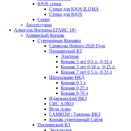
IQOS стики
Стики для IQOS ILUMA
Стики для IQOS
Сenter
Акссессуары
Алкоголь Витрина ЕГАИС 18+
Армянский Коньяк
Сувенирные Коньяки
Символы Нового 2026 Года
Прошянский КЗ
Элитные
Коньяк 5 лет 0,5 л., 0,33 л
Коньяк 5 лет 0,18 л., 0,25 л.
Коньяк 7 лет 0,5 л., 0,33 л
Шахназарян ВКД
Коньяк 0,5 л
Коньяк 0,25 л
Коньяк 0,70 л
Иджеванский ВКЗ
СИС АЛКО
Веди Алко
САМКОН / Тавинко ВКЗ
Коньяк сувенирный Сабля
Прошянский КЗ
Эксклюзив