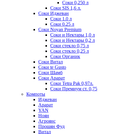
Соки 0,250 л
Соки SIS 1,6 л.
Соки Иджеван
Соки 1.0 л
Соки 0.25 л
Соки Noyan Premium
Соки и Нектары 1,0 л
Соки и Нектары 0,2 л
Соки стекло 0,75 л
Соки стекло 0,25 л
Соки Органик
Соки Витал
Соки te Gusto
Соки Шамб
Соки Арарат
Соки Tetra Pak 0,97л.
Соки Премиум ст. 0,75
Компоты
Иджеван
Арарат
YAN
Ноян
Агроянс
Прошян Фуд
Витал