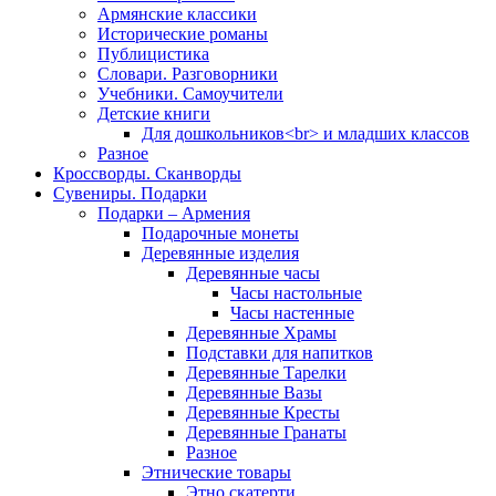
Армянские классики
Исторические романы
Публицистика
Словари. Разговорники
Учебники. Самоучители
Детские книги
Для дошкольников<br> и младших классов
Разное
Кроссворды. Сканворды
Сувениры. Подарки
Подарки – Армения
Подарочные монеты
Деревянные изделия
Деревянные часы
Часы настольные
Часы настенные
Деревянные Храмы
Подставки для напитков
Деревянные Тарелки
Деревянные Вазы
Деревянные Кресты
Деревянные Гранаты
Разное
Этнические товары
Этно скатерти