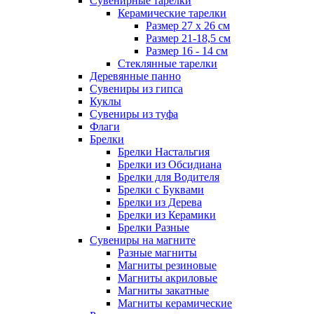
Сувенирные тарелки
Керамические тарелки
Размер 27 х 26 см
Размер 21-18,5 см
Размер 16 - 14 см
Стеклянные тарелки
Деревянные панно
Сувениры из гипса
Куклы
Сувениры из туфа
Флаги
Брелки
Брелки Настальгия
Брелки из Обсидиана
Брелки для Водителя
Брелки с Буквами
Брелки из Дерева
Брелки из Керамики
Брелки Разные
Сувениры на магните
Разные магниты
Магниты резиновые
Магниты акриловые
Магниты закатные
Магниты керамические