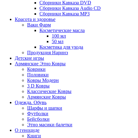
Сборники Кавказа DVD
Сборники Кавказа Audio CD
Сборники Кавказа MP3
Красота и здоровье
Ваки Фарм
Косметические масла
100 мл
50 мл
Косметика для ухода
Продукция Наринэ
Детские игры
Армянские Этно Ковры
Коврики
Половики
Ковры Модерн
3 D Ковры
Классические Ковры
Армянские Ковры
Одежда. Обувь
Шарфы и шапки
Футболки
Бейсболки
Этно масики балетки
О геноциде
Книги