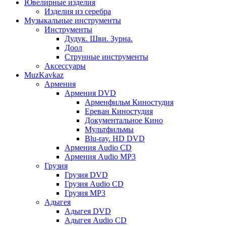
Ювелирные изделия
Изделия из серебра
Музыкальные инструменты
Инструменты
Дудук. Шви. Зурна.
Доол
Струнные инструменты
Аксессуары
MuzKavkaz
Армения
Армения DVD
Арменфильм Киностудия
Ереван Киностудия
Документальное Кино
Мультфильмы
Blu-ray. HD DVD
Армения Audio CD
Армения Audio MP3
Грузия
Грузия DVD
Грузия Audio CD
Грузия MP3
Адыгея
Адыгея DVD
Адыгея Audio CD