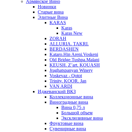
Армянское Вино
Новинки
Старые вина
Элитные Вина
KARAS
Karas
Karas New
ZORAH
ALLURIA. TAKRI.
BERDASHEN
Kataro.Hin Areni.Voskeni
Old Bridge.Tushpa.Malani
KEUSH. Z’art. KOUASH
Jraghatspanyan Winery
Voskevaz - Qotot
Trinity. KOOR. Jan
VAN ARDI
Иджеванский ВКЗ
Коллекционные вина
Виноградные вина
Вина 0,75 л
Большой объем
Эксклюзивные вина
Фруктовые вина
Cувенирные вина