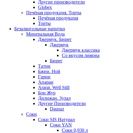
Другие производители
Globex
Печёная продукция. Торты
Печёная продукция
Торты
Безалкогольные напитки
Минеральная Вода
Джермук. Бюрег
Джермук
Джермук классика
Со вкусом лимона
Бюрег
Татни
Бжни. Ной
Гарни
Апаран
Ararat. Well Still
Бон Жур
Дилижан. Зулал
Другие Производители
Dausuz
Соки
Соки SIS Натурал
Соки YAN
Соки 0,930 л