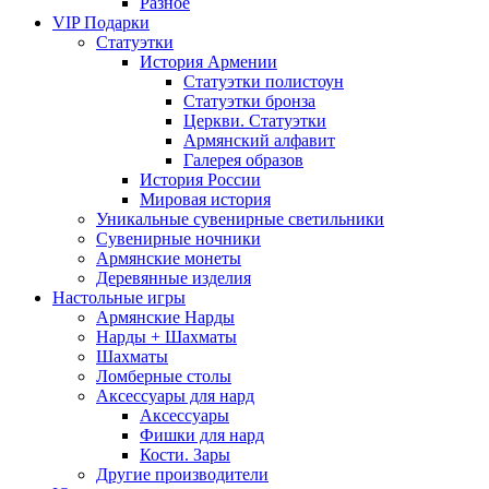
Разное
VIP Подарки
Статуэтки
История Армении
Статуэтки полистоун
Статуэтки бронза
Церкви. Статуэтки
Армянский алфавит
Галерея образов
История России
Мировая история
Уникальные сувенирные светильники
Сувенирные ночники
Армянские монеты
Деревянные изделия
Настольные игры
Армянские Нарды
Нарды + Шахматы
Шахматы
Ломберные столы
Аксессуары для нард
Аксессуары
Фишки для нард
Кости. Зары
Другие производители