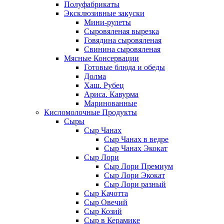
Полуфабрикаты
Эксклюзивные закуски
Мини-рулеты
Сыровяленая вырезка
Говядина сыровяленая
Свинина сыровяленая
Мясные Консервации
Готовые блюда и обеды
Долма
Хаш. Рубец
Ариса. Кавурма
Маринованные
Кисломолочные Продукты
Сыры
Сыр Чанах
Сыр Чанах в ведре
Сыр Чанах Экокат
Сыр Лори
Сыр Лори Премиум
Сыр Лори Экокат
Сыр Лори разный
Сыр Качотта
Сыр Овечий
Сыр Козий
Сыр в Керамике