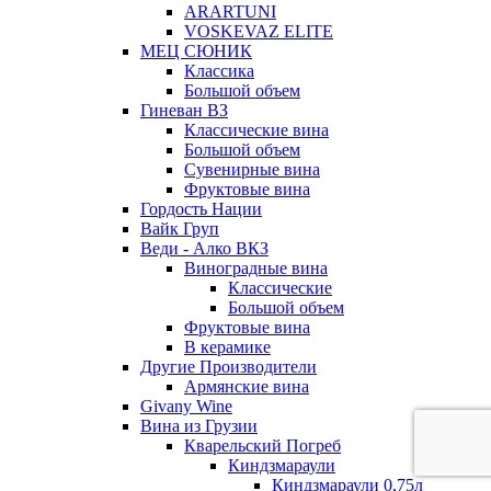
ARARTUNI
VOSKEVAZ ELITE
МЕЦ СЮНИК
Классика
Большой объем
Гиневан ВЗ
Классические вина
Большой объем
Сувенирные вина
Фруктовые вина
Гордость Нации
Вайк Груп
Веди - Алко ВКЗ
Виноградные вина
Классические
Большой объем
Фруктовые вина
В керамике
Другие Производители
Армянские вина
Givany Wine
Вина из Грузии
Кварельский Погреб
Киндзмараули
Киндзмараули 0,75л