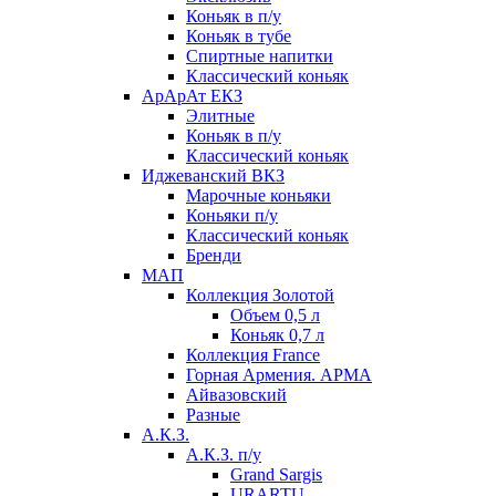
Коньяк в п/у
Коньяк в тубе
Спиртные напитки
Классический коньяк
АрАрАт ЕКЗ
Элитные
Коньяк в п/у
Классический коньяк
Иджеванский ВКЗ
Марочные коньяки
Коньяки п/у
Классический коньяк
Бренди
МАП
Коллекция Золотой
Объем 0,5 л
Коньяк 0,7 л
Коллекция France
Горная Армения. АРМА
Айвазовский
Разные
А.К.З.
А.К.З. п/у
Grand Sargis
URARTU