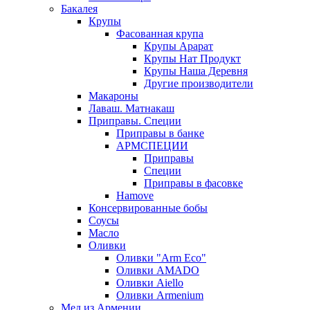
Бакалея
Крупы
Фасованная крупа
Крупы Арарат
Крупы Нат Продукт
Крупы Наша Деревня
Другие производители
Макароны
Лаваш. Матнакаш
Приправы. Специи
Приправы в банке
АРМСПЕЦИИ
Приправы
Специи
Приправы в фасовке
Hamove
Консервированные бобы
Соусы
Масло
Оливки
Оливки "Arm Eco"
Оливки AMADO
Оливки Aiello
Оливки Armenium
Мед из Армении