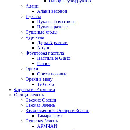
Наборы сухофруктов
Алани
Алани весовой
Цукаты
Цукаты фруктовые
Цукаты разные
Сушеные ягоды
Чурчхела
Дары Армении
Ануш
Фруктовая пастила
Пастила te Gusto
Разное
Орехи
Орехи весовые
Орехи в меду
Te Gusto
Фрукты из Армении
Овощи. Зелень
Свежие Овощи
Свежая Зелень
Замороженные Овощи и Зелень
Тамара фрут
Сушеная Зелень
АРМЧАЙ