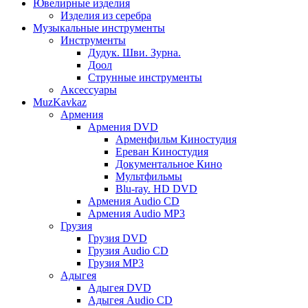
Ювелирные изделия
Изделия из серебра
Музыкальные инструменты
Инструменты
Дудук. Шви. Зурна.
Доол
Струнные инструменты
Аксессуары
MuzKavkaz
Армения
Армения DVD
Арменфильм Киностудия
Ереван Киностудия
Документальное Кино
Мультфильмы
Blu-ray. HD DVD
Армения Audio CD
Армения Audio MP3
Грузия
Грузия DVD
Грузия Audio CD
Грузия MP3
Адыгея
Адыгея DVD
Адыгея Audio CD