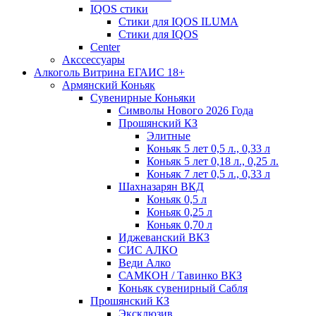
IQOS стики
Стики для IQOS ILUMA
Стики для IQOS
Сenter
Акссессуары
Алкоголь Витрина ЕГАИС 18+
Армянский Коньяк
Сувенирные Коньяки
Символы Нового 2026 Года
Прошянский КЗ
Элитные
Коньяк 5 лет 0,5 л., 0,33 л
Коньяк 5 лет 0,18 л., 0,25 л.
Коньяк 7 лет 0,5 л., 0,33 л
Шахназарян ВКД
Коньяк 0,5 л
Коньяк 0,25 л
Коньяк 0,70 л
Иджеванский ВКЗ
СИС АЛКО
Веди Алко
САМКОН / Тавинко ВКЗ
Коньяк сувенирный Сабля
Прошянский КЗ
Эксклюзив