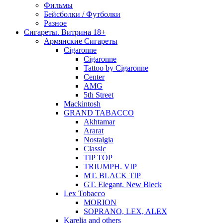
Фильмы
Бейсболки / Футболки
Разное
Сигареты. Витрина 18+
Армянские Сигареты
Cigaronne
Cigaronne
Tattoo by Cigaronne
Center
AMG
5th Street
Mackintosh
GRAND TABACCO
Akhtamar
Ararat
Nostalgia
Classic
TIP TOP
TRIUMPH. VIP
MT. BLACK TIP
GT. Elegant. New Bleck
Lex Tobacco
MORION
SOPRANO, LEX, ALEX
Karelia and others