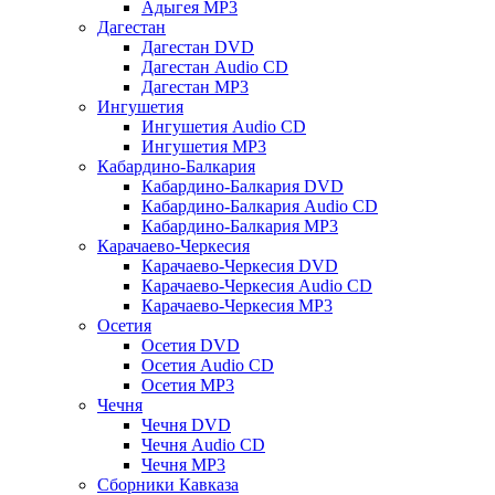
Адыгея MP3
Дагестан
Дагестан DVD
Дагестан Audio CD
Дагестан MP3
Ингушетия
Ингушетия Audio CD
Ингушетия MP3
Кабардино-Балкария
Кабардино-Балкария DVD
Кабардино-Балкария Audio CD
Кабардино-Балкария MP3
Карачаево-Черкесия
Карачаево-Черкесия DVD
Карачаево-Черкесия Audio CD
Карачаево-Черкесия MP3
Осетия
Осетия DVD
Осетия Audio CD
Осетия MP3
Чечня
Чечня DVD
Чечня Audio CD
Чечня MP3
Сборники Кавказа