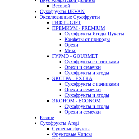
Вкус Араратской Долины
Весовой
Сухофрукты IJEVAN
Эксклюзивные Сухофрукты
ГИФТ - GIFT
ПРЕМИУМ - PREMIUM
Сухофрукты Ягоды Цукаты
Конфеты от природы
Орехи
Микс
ГУРМЭ - GOURMET
Сухофрукты с начинками
Орехи и семечки
Сухофрукты и ягоды
ЭКСТРА - EXTRA
Сухофрукты с начинками
Орехи и семечки
Сухофрукты и ягоды
ЭКОНОМ - ECONOM
Сухофрукты и ягоды
Орехи и семечки
Разное
Сухофрукты Aregi
Сушеные фрукты
Фруктовые Чипсы