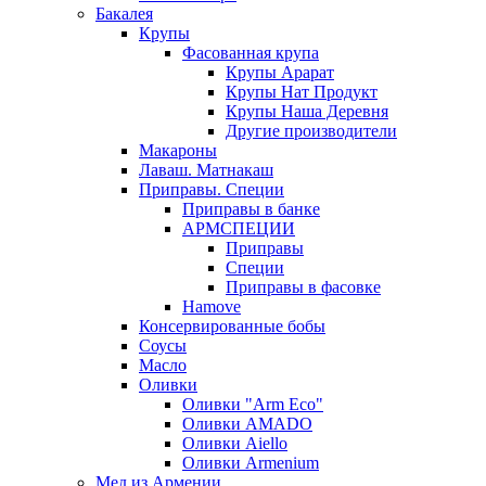
Бакалея
Крупы
Фасованная крупа
Крупы Арарат
Крупы Нат Продукт
Крупы Наша Деревня
Другие производители
Макароны
Лаваш. Матнакаш
Приправы. Специи
Приправы в банке
АРМСПЕЦИИ
Приправы
Специи
Приправы в фасовке
Hamove
Консервированные бобы
Соусы
Масло
Оливки
Оливки "Arm Eco"
Оливки AMADO
Оливки Aiello
Оливки Armenium
Мед из Армении