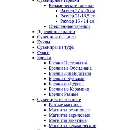
Сувенирные тарелки
Керамические тарелки
Размер 27 х 26 см
Размер 21-18,5 см
Размер 16 - 14 см
Стеклянные тарелки
Деревянные панно
Сувениры из гипса
Куклы
Сувениры из туфа
Флаги
Брелки
Брелки Настальгия
Брелки из Обсидиана
Брелки для Водителя
Брелки с Буквами
Брелки из Дерева
Брелки из Керамики
Брелки Разные
Сувениры на магните
Разные магниты
Магниты резиновые
Магниты акриловые
Магниты закатные
Магниты керамические