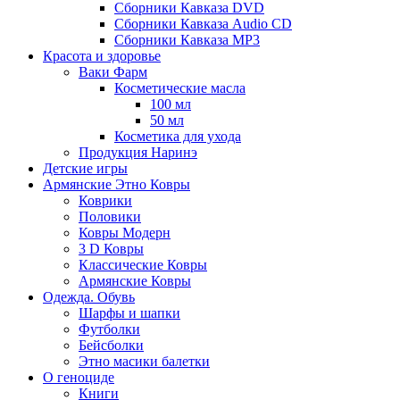
Сборники Кавказа DVD
Сборники Кавказа Audio CD
Сборники Кавказа MP3
Красота и здоровье
Ваки Фарм
Косметические масла
100 мл
50 мл
Косметика для ухода
Продукция Наринэ
Детские игры
Армянские Этно Ковры
Коврики
Половики
Ковры Модерн
3 D Ковры
Классические Ковры
Армянские Ковры
Одежда. Обувь
Шарфы и шапки
Футболки
Бейсболки
Этно масики балетки
О геноциде
Книги