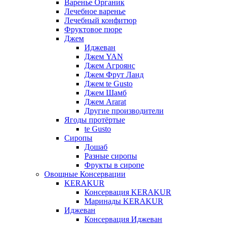
Варенье Органик
Лечебное варенье
Лечебный конфитюр
Фруктовое пюре
Джем
Иджеван
Джем YAN
Джем Агроянс
Джем Фрут Ланд
Джем te Gusto
Джем Шамб
Джем Ararat
Другие производители
Ягоды протёртые
te Gusto
Сиропы
Дошаб
Разные сиропы
Фрукты в сиропе
Овощные Консервации
KERAKUR
Консервация KERAKUR
Маринады KERAKUR
Иджеван
Консервация Иджеван