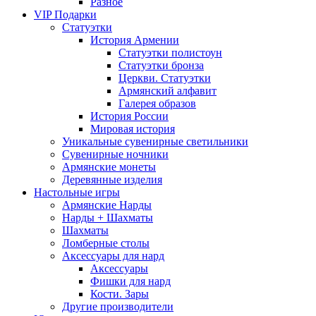
Разное
VIP Подарки
Статуэтки
История Армении
Статуэтки полистоун
Статуэтки бронза
Церкви. Статуэтки
Армянский алфавит
Галерея образов
История России
Мировая история
Уникальные сувенирные светильники
Сувенирные ночники
Армянские монеты
Деревянные изделия
Настольные игры
Армянские Нарды
Нарды + Шахматы
Шахматы
Ломберные столы
Аксессуары для нард
Аксессуары
Фишки для нард
Кости. Зары
Другие производители