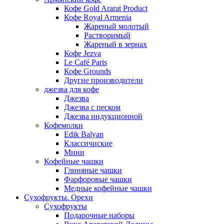
Кофе Gold Ararat Product
Кофе Royal Armenia
Жареный молотый
Растворимый
Жареный в зернах
Кофе Jezva
Le Café Paris
Кофе Grounds
Другие производители
джезва для кофе
Джезва
Джезва с песком
Джезва индукционной
Кофемолки
Edik Balyan
Классичиские
Мини
Кофейные чашки
Глиняные чашки
Фарфоровые чашки
Медные кофейные чашки
Сухофрукты. Орехи
Сухофрукты
Подарочные наборы