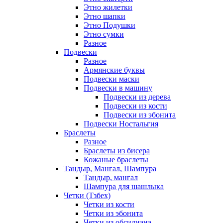
Этно жилетки
Этно шапки
Этно Подушки
Этно сумки
Разное
Подвески
Разное
Армянские буквы
Подвески маски
Подвески в машину
Подвески из дерева
Подвески из кости
Подвески из эбонита
Подвески Ностальгия
Браслеты
Разное
Браслеты из бисера
Кожаные браслеты
Тандыр, Мангал, Шампура
Тандыр, мангал
Шампура для шашлыка
Четки (Тзбех)
Четки из кости
Четки из эбонита
Четки из обсидиана