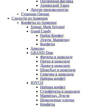
Прозрачная фасовка
Армянский Тараз
Другие производители
Сушеные Овощи
Сладости из Армении
Конфеты из Армении
Sonuar. Mark Sevouni
Grand Candy
Набор Конфет
Лукум. Мармелад
Конфеты
Арколад
GRAND Dian
Фрукты в шоколаде
Орехи в шоколаде
Драже в шоколаде
ШокоХит в шоколаде
Семечки в шоколаде
Наборы конфет
JOYCO
Наборы конфет
Сухофрукты в шоколаде
Мармелад. Лукум
Шоколадные плитки
Конфеты