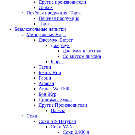
Другие производители
Globex
Печёная продукция. Торты
Печёная продукция
Торты
Безалкогольные напитки
Минеральная Вода
Джермук. Бюрег
Джермук
Джермук классика
Со вкусом лимона
Бюрег
Татни
Бжни. Ной
Гарни
Апаран
Ararat. Well Still
Бон Жур
Дилижан. Зулал
Другие Производители
Dausuz
Соки
Соки SIS Натурал
Соки YAN
Соки 0,930 л