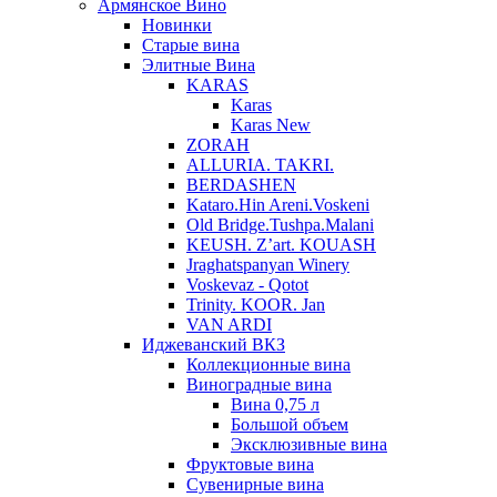
Армянское Вино
Новинки
Старые вина
Элитные Вина
KARAS
Karas
Karas New
ZORAH
ALLURIA. TAKRI.
BERDASHEN
Kataro.Hin Areni.Voskeni
Old Bridge.Tushpa.Malani
KEUSH. Z’art. KOUASH
Jraghatspanyan Winery
Voskevaz - Qotot
Trinity. KOOR. Jan
VAN ARDI
Иджеванский ВКЗ
Коллекционные вина
Виноградные вина
Вина 0,75 л
Большой объем
Эксклюзивные вина
Фруктовые вина
Cувенирные вина