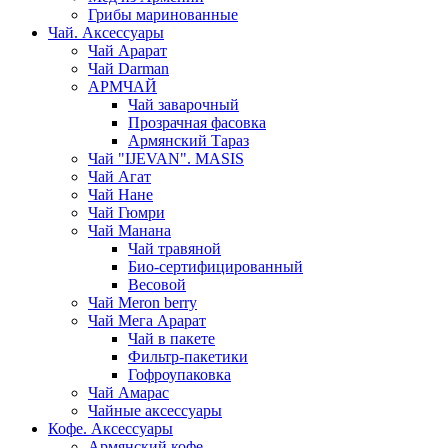
Грибы маринованные
Чай. Аксессуары
Чай Арарат
Чай Darman
АРМЧАЙ
Чай заварочный
Прозрачная фасовка
Армянский Тараз
Чай "IJEVAN". MASIS
Чай Агат
Чай Нане
Чай Гюмри
Чай Манана
Чай травяной
Био-сертифицированный
Весовой
Чай Meron berry
Чай Мега Арарат
Чай в пакете
Фильтр-пакетики
Гофроупаковка
Чай Амарас
Чайные аксессуары
Кофе. Аксессуары
Армянский кофе