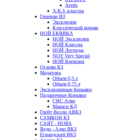
Avetis
А.К.З. классик
Гиневан ВЗ
Эксклюзив
Классический коньяк
НОЙ ЕКВВКА
НОЙ Эксклюзив
НОЙ Классик
НОЙ Легенды
NOY Very Speсial
НОЙ Кремлин
Оганян КЗ
Мадатовъ
Объем 0,5 л
Объем 0,75 л
Эксклюзивные Коньяки
Подарочные Коньяки
СИС Алко
Мараси КД
Грейт Велли АВКЗ
САМКОН КЗ
САЯТ - НОВА
Веди - Алко ВКЗ
Егвардский ВКЗ