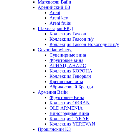
Матевосян Вайн
Аренийский ВЗ
Areni
Areni key
Areni fruits
Шахназарян ЕКД
Коллекция Гаясон
Коллекция Гаясон п/у
Коллекция Гаясон Новогодняя п/у
Gevorkian winery
Сувенирные вина
Фруктовые вина
АРИАЦ. АНАИС
Коллекция КОРОНА
Коллекция Геворкян
Крепленые вина
Абрикосовый Бренди
Армения Вайн
Фруктовые Вина
Коллекция ORRAN
OLD ARMENIA
Виноградные Вина
Коллекция TAKAR
Коллекция YEREVAN
Прошянский КЗ