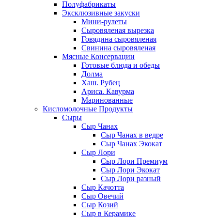
Полуфабрикаты
Эксклюзивные закуски
Мини-рулеты
Сыровяленая вырезка
Говядина сыровяленая
Свинина сыровяленая
Мясные Консервации
Готовые блюда и обеды
Долма
Хаш. Рубец
Ариса. Кавурма
Маринованные
Кисломолочные Продукты
Сыры
Сыр Чанах
Сыр Чанах в ведре
Сыр Чанах Экокат
Сыр Лори
Сыр Лори Премиум
Сыр Лори Экокат
Сыр Лори разный
Сыр Качотта
Сыр Овечий
Сыр Козий
Сыр в Керамике