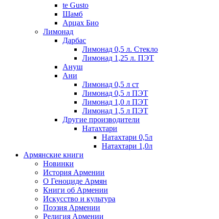
te Gusto
Шамб
Арцах Био
Лимонад
Дарбас
Лимонад 0,5 л. Стекло
Лимонад 1,25 л. ПЭТ
Ануш
Ани
Лимонад 0,5 л ст
Лимонад 0,5 л ПЭТ
Лимонад 1,0 л ПЭТ
Лимонад 1,5 л ПЭТ
Другие производители
Натахтари
Натахтари 0,5л
Натахтари 1,0л
Армянские книги
Новинки
История Армении
О Геноциде Армян
Книги об Армении
Иcкусство и культура
Поэзия Армении
Религия Армении