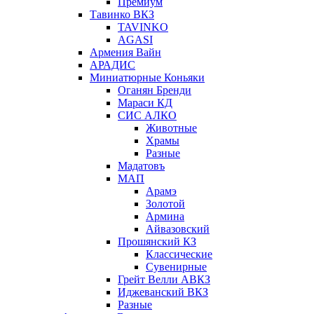
Премиум
Тавинко ВКЗ
TAVINKO
AGASI
Армения Вайн
АРАДИС
Миниатюрные Коньяки
Оганян Бренди
Мараси КД
СИС АЛКО
Животные
Храмы
Разные
Мадатовъ
МАП
Арамэ
Золотой
Армина
Айвазовский
Прошянский КЗ
Классические
Сувенирные
Грейт Велли АВКЗ
Иджеванский ВКЗ
Разные