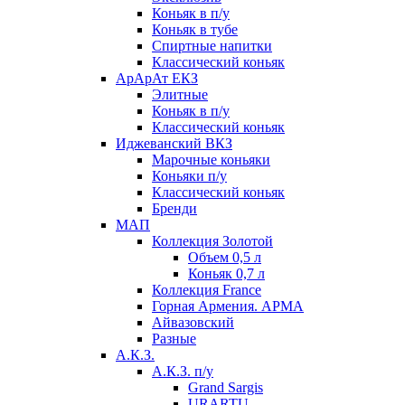
Коньяк в п/у
Коньяк в тубе
Спиртные напитки
Классический коньяк
АрАрАт ЕКЗ
Элитные
Коньяк в п/у
Классический коньяк
Иджеванский ВКЗ
Марочные коньяки
Коньяки п/у
Классический коньяк
Бренди
МАП
Коллекция Золотой
Объем 0,5 л
Коньяк 0,7 л
Коллекция France
Горная Армения. АРМА
Айвазовский
Разные
А.К.З.
А.К.З. п/у
Grand Sargis
URARTU