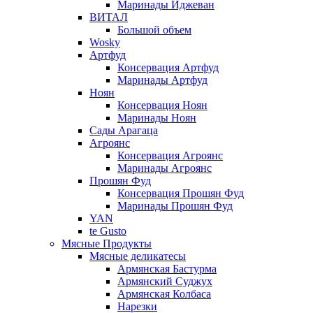
Маринады Иджеван
ВИТАЛ
Большой объем
Wosky
Артфуд
Консервация Артфуд
Маринады Артфуд
Ноян
Консервация Ноян
Маринады Ноян
Сады Арагаца
Агроянс
Консервация Агроянс
Маринады Агроянс
Прошян Фуд
Консервация Прошян Фуд
Маринады Прошян Фуд
YAN
te Gusto
Мясные Продукты
Мясные деликатесы
Армянская Бастурма
Армянский Суджух
Армянская Колбаса
Нарезки