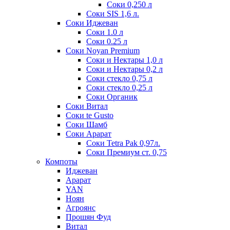
Соки 0,250 л
Соки SIS 1,6 л.
Соки Иджеван
Соки 1.0 л
Соки 0.25 л
Соки Noyan Premium
Соки и Нектары 1,0 л
Соки и Нектары 0,2 л
Соки стекло 0,75 л
Соки стекло 0,25 л
Соки Органик
Соки Витал
Соки te Gusto
Соки Шамб
Соки Арарат
Соки Tetra Pak 0,97л.
Соки Премиум ст. 0,75
Компоты
Иджеван
Арарат
YAN
Ноян
Агроянс
Прошян Фуд
Витал