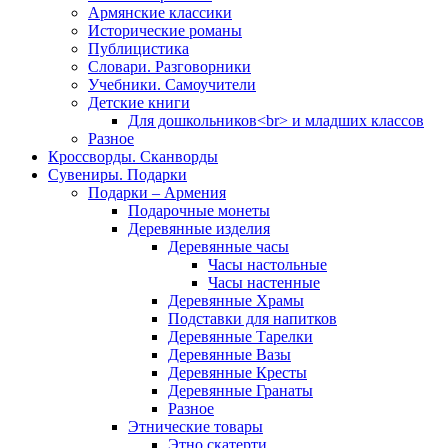
Армянские классики
Исторические романы
Публицистика
Словари. Разговорники
Учебники. Самоучители
Детские книги
Для дошкольников<br> и младших классов
Разное
Кроссворды. Сканворды
Сувениры. Подарки
Подарки – Армения
Подарочные монеты
Деревянные изделия
Деревянные часы
Часы настольные
Часы настенные
Деревянные Храмы
Подставки для напитков
Деревянные Тарелки
Деревянные Вазы
Деревянные Кресты
Деревянные Гранаты
Разное
Этнические товары
Этно скатерти