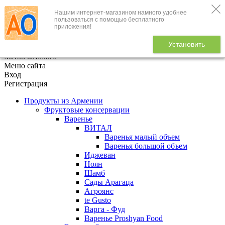
Нашим интернет-магазином намного удобнее
+7 (495) 646-888-1
пользоваться с помощью бесплатного
приложения!
В корзине
0
товаров
Установить
x
Меню каталога
Меню сайта
Вход
Регистрация
Продукты из Армении
Фруктовые консервации
Варенье
ВИТАЛ
Варенья малый объем
Варенья большой объем
Иджеван
Ноян
Шамб
Сады Арагаца
Агроянс
te Gusto
Варга - Фуд
Варенье Proshyan Food