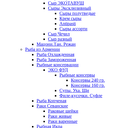
Сыр ЭКОТАВУШ
Сыры Эксклюзивный
Сыры полутведые
Крем сыры
Antipasti
Сыры ассорти
Сыр Чечил
Сыр разный
Мацони.Тан. Режан
Рыба из Армении
Рыба Охлажденная
Рыба Замороженная
Рыбные консервации
ЭКО ФУД
Рыбные консервы
Консервы 240 гр.
Консервы 160 гр.
Супы. Уха. Щи
Филе-кусочки. Суфле
Рыба Копченая
Раки Севанские
Раковые шейки
Раки живые
Раки варенные
Рыбная Икра