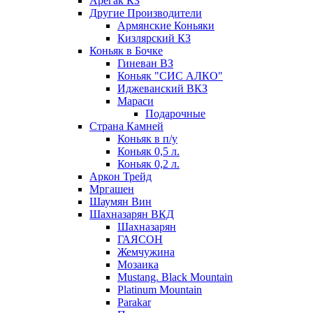
Арегак КЗ
Другие Производители
Армянские Коньяки
Кизлярский КЗ
Коньяк в Бочке
Гиневан ВЗ
Коньяк "СИС АЛКО"
Иджеванский ВКЗ
Мараси
Подарочные
Страна Камней
Коньяк в п/у
Коньяк 0,5 л.
Коньяк 0,2 л.
Аркон Трейд
Мргашен
Шаумян Вин
Шахназарян ВКД
Шахназарян
ГАЯСОН
Жемчужина
Мозаика
Mustang. Black Mountain
Platinum Mountain
Parakar