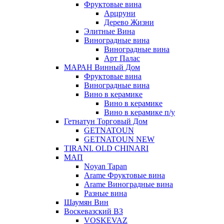
Фруктовые вина
Арцруни
Дерево Жизни
Элитные Вина
Виноградные вина
Виноградные вина
Арт Палас
МАРАН Винный Дом
Фруктовые вина
Виноградные вина
Вино в керамике
Вино в керамике
Вино в керамике п/у
Гетнатун Торговый Дом
GETNATOUN
GETNATOUN NEW
TIRANI. OLD CHINARI
МАП
Noyan Tapan
Arame Фруктовые вина
Arame Виноградные вина
Разные вина
Шаумян Вин
Воскевазский ВЗ
VOSKEVAZ