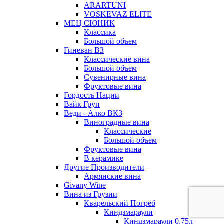
ARARTUNI
VOSKEVAZ ELITE
МЕЦ СЮНИК
Классика
Большой объем
Гиневан ВЗ
Классические вина
Большой объем
Сувенирные вина
Фруктовые вина
Гордость Нации
Вайк Груп
Веди - Алко ВКЗ
Виноградные вина
Классические
Большой объем
Фруктовые вина
В керамике
Другие Производители
Армянские вина
Givany Wine
Вина из Грузии
Кварельский Погреб
Киндзмараули
Киндзмараули 0,75л