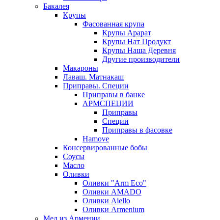
Бакалея
Крупы
Фасованная крупа
Крупы Арарат
Крупы Нат Продукт
Крупы Наша Деревня
Другие производители
Макароны
Лаваш. Матнакаш
Приправы. Специи
Приправы в банке
АРМСПЕЦИИ
Приправы
Специи
Приправы в фасовке
Hamove
Консервированные бобы
Соусы
Масло
Оливки
Оливки "Arm Eco"
Оливки AMADO
Оливки Aiello
Оливки Armenium
Мед из Армении