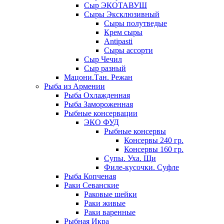
Сыр ЭКОТАВУШ
Сыры Эксклюзивный
Сыры полутведые
Крем сыры
Antipasti
Сыры ассорти
Сыр Чечил
Сыр разный
Мацони.Тан. Режан
Рыба из Армении
Рыба Охлажденная
Рыба Замороженная
Рыбные консервации
ЭКО ФУД
Рыбные консервы
Консервы 240 гр.
Консервы 160 гр.
Супы. Уха. Щи
Филе-кусочки. Суфле
Рыба Копченая
Раки Севанские
Раковые шейки
Раки живые
Раки варенные
Рыбная Икра