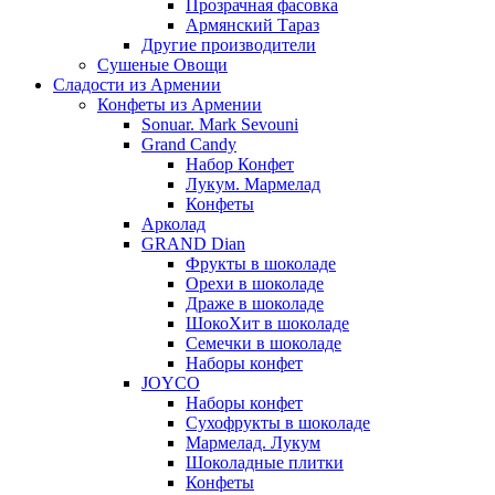
Прозрачная фасовка
Армянский Тараз
Другие производители
Сушеные Овощи
Сладости из Армении
Конфеты из Армении
Sonuar. Mark Sevouni
Grand Candy
Набор Конфет
Лукум. Мармелад
Конфеты
Арколад
GRAND Dian
Фрукты в шоколаде
Орехи в шоколаде
Драже в шоколаде
ШокоХит в шоколаде
Семечки в шоколаде
Наборы конфет
JOYCO
Наборы конфет
Сухофрукты в шоколаде
Мармелад. Лукум
Шоколадные плитки
Конфеты