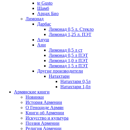
te Gusto
Шамб
Арцах Био
Лимонад
Дарбас
Лимонад 0,5 л. Стекло
Лимонад 1,25 л. ПЭТ
Ануш
Ани
Лимонад 0,5 л ст
Лимонад 0,5 л ПЭТ
Лимонад 1,0 л ПЭТ
Лимонад 1,5 л ПЭТ
Другие производители
Натахтари
Натахтари 0,5л
Натахтари 1,0л
Армянские книги
Новинки
История Армении
О Геноциде Армян
Книги об Армении
Иcкусство и культура
Поэзия Армении
Религия Армении