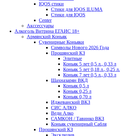
IQOS стики
Стики для IQOS ILUMA
Стики для IQOS
Сenter
Акссессуары
Алкоголь Витрина ЕГАИС 18+
Армянский Коньяк
Сувенирные Коньяки
Символы Нового 2026 Года
Прошянский КЗ
Элитные
Коньяк 5 лет 0,5 л., 0,33 л
Коньяк 5 лет 0,18 л., 0,25 л.
Коньяк 7 лет 0,5 л., 0,33 л
Шахназарян ВКД
Коньяк 0,5 л
Коньяк 0,25 л
Коньяк 0,70 л
Иджеванский ВКЗ
СИС АЛКО
Веди Алко
САМКОН / Тавинко ВКЗ
Коньяк сувенирный Сабля
Прошянский КЗ
Эксклюзив