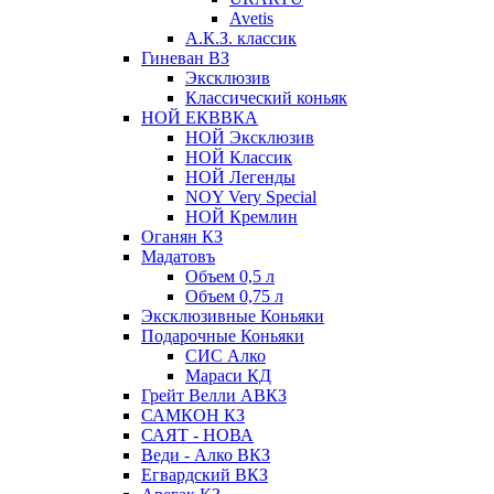
Avetis
А.К.З. классик
Гиневан ВЗ
Эксклюзив
Классический коньяк
НОЙ ЕКВВКА
НОЙ Эксклюзив
НОЙ Классик
НОЙ Легенды
NOY Very Speсial
НОЙ Кремлин
Оганян КЗ
Мадатовъ
Объем 0,5 л
Объем 0,75 л
Эксклюзивные Коньяки
Подарочные Коньяки
СИС Алко
Мараси КД
Грейт Велли АВКЗ
САМКОН КЗ
САЯТ - НОВА
Веди - Алко ВКЗ
Егвардский ВКЗ