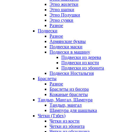
Этно жилетки
Этно шапки
Этно Подушки
Этно сумки
Разное
Подвески
Разное
Армянские буквы
Подвески маски
Подвески в машину
Подвески из дерева
Подвески из кости
Подвески из эбонита
Подвески Ностальгия
Браслеты
Разное
Браслеты из бисера
Кожаные браслеты
Тандыр, Мангал, Шампура
Тандыр, мангал
Шампура для шашлыка
Четки (Тзбех)
Четки из кости
Четки из эбонита
Четки из обсидиана