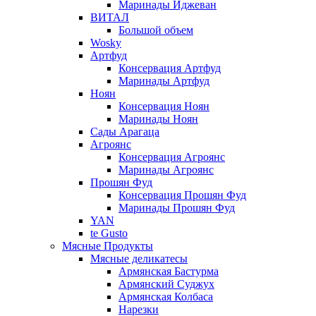
Маринады Иджеван
ВИТАЛ
Большой объем
Wosky
Артфуд
Консервация Артфуд
Маринады Артфуд
Ноян
Консервация Ноян
Маринады Ноян
Сады Арагаца
Агроянс
Консервация Агроянс
Маринады Агроянс
Прошян Фуд
Консервация Прошян Фуд
Маринады Прошян Фуд
YAN
te Gusto
Мясные Продукты
Мясные деликатесы
Армянская Бастурма
Армянский Суджух
Армянская Колбаса
Нарезки