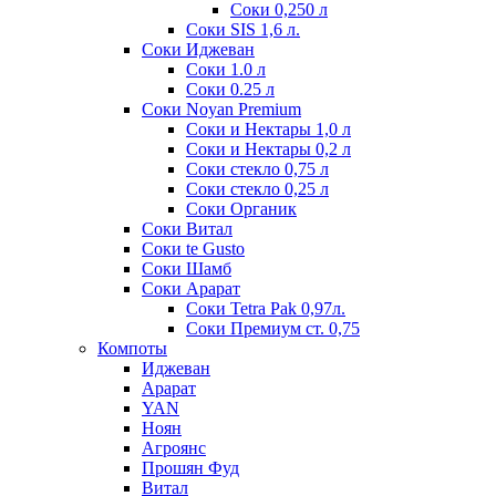
Соки 0,250 л
Соки SIS 1,6 л.
Соки Иджеван
Соки 1.0 л
Соки 0.25 л
Соки Noyan Premium
Соки и Нектары 1,0 л
Соки и Нектары 0,2 л
Соки стекло 0,75 л
Соки стекло 0,25 л
Соки Органик
Соки Витал
Соки te Gusto
Соки Шамб
Соки Арарат
Соки Tetra Pak 0,97л.
Соки Премиум ст. 0,75
Компоты
Иджеван
Арарат
YAN
Ноян
Агроянс
Прошян Фуд
Витал