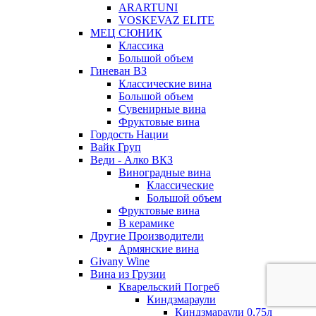
ARARTUNI
VOSKEVAZ ELITE
МЕЦ СЮНИК
Классика
Большой объем
Гиневан ВЗ
Классические вина
Большой объем
Сувенирные вина
Фруктовые вина
Гордость Нации
Вайк Груп
Веди - Алко ВКЗ
Виноградные вина
Классические
Большой объем
Фруктовые вина
В керамике
Другие Производители
Армянские вина
Givany Wine
Вина из Грузии
Кварельский Погреб
Киндзмараули
Киндзмараули 0,75л