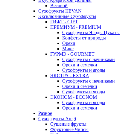
Вкус Араратской Долины
Весовой
Сухофрукты IJEVAN
Эксклюзивные Сухофрукты
ГИФТ - GIFT
ПРЕМИУМ - PREMIUM
Сухофрукты Ягоды Цукаты
Конфеты от природы
Орехи
Микс
ГУРМЭ - GOURMET
Сухофрукты с начинками
Орехи и семечки
Сухофрукты и ягоды
ЭКСТРА - EXTRA
Сухофрукты с начинками
Орехи и семечки
Сухофрукты и ягоды
ЭКОНОМ - ECONOM
Сухофрукты и ягоды
Орехи и семечки
Разное
Сухофрукты Aregi
Сушеные фрукты
Фруктовые Чипсы