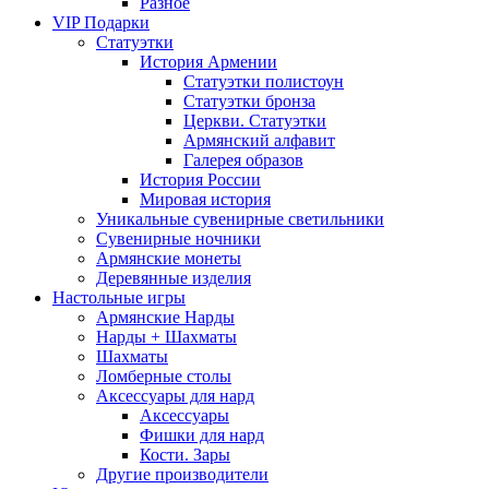
Разное
VIP Подарки
Статуэтки
История Армении
Статуэтки полистоун
Статуэтки бронза
Церкви. Статуэтки
Армянский алфавит
Галерея образов
История России
Мировая история
Уникальные сувенирные светильники
Сувенирные ночники
Армянские монеты
Деревянные изделия
Настольные игры
Армянские Нарды
Нарды + Шахматы
Шахматы
Ломберные столы
Аксессуары для нард
Аксессуары
Фишки для нард
Кости. Зары
Другие производители