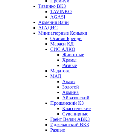
Премиум
Тавинко ВКЗ
TAVINKO
AGASI
Армения Вайн
АРАДИС
Миниатюрные Коньяки
Оганян Бренди
Мараси КД
СИС АЛКО
Животные
Храмы
Разные
Мадатовъ
МАП
Арамэ
Золотой
Армина
Айвазовский
Прошянский КЗ
Классические
Сувенирные
Грейт Велли АВКЗ
Иджеванский ВКЗ
Разные