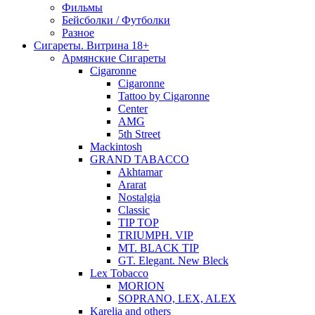
Фильмы
Бейсболки / Футболки
Разное
Сигареты. Витрина 18+
Армянские Сигареты
Cigaronne
Cigaronne
Tattoo by Cigaronne
Center
AMG
5th Street
Mackintosh
GRAND TABACCO
Akhtamar
Ararat
Nostalgia
Classic
TIP TOP
TRIUMPH. VIP
MT. BLACK TIP
GT. Elegant. New Bleck
Lex Tobacco
MORION
SOPRANO, LEX, ALEX
Karelia and others