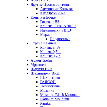
Арегак КЗ
Другие Производители
Армянские Коньяки
Кизлярский КЗ
Коньяк в Бочке
Гиневан ВЗ
Коньяк "СИС АЛКО"
Иджеванский ВКЗ
Мараси
Подарочные
Страна Камней
Коньяк в п/у
Коньяк 0,5 л.
Коньяк 0,2 л.
Аркон Трейд
Мргашен
Шаумян Вин
Шахназарян ВКД
Шахназарян
ГАЯСОН
Жемчужина
Мозаика
Mustang. Black Mountain
Platinum Mountain
Parakar