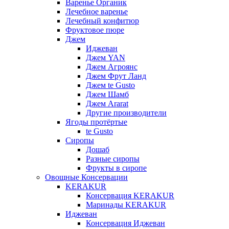
Варенье Органик
Лечебное варенье
Лечебный конфитюр
Фруктовое пюре
Джем
Иджеван
Джем YAN
Джем Агроянс
Джем Фрут Ланд
Джем te Gusto
Джем Шамб
Джем Ararat
Другие производители
Ягоды протёртые
te Gusto
Сиропы
Дошаб
Разные сиропы
Фрукты в сиропе
Овощные Консервации
KERAKUR
Консервация KERAKUR
Маринады KERAKUR
Иджеван
Консервация Иджеван