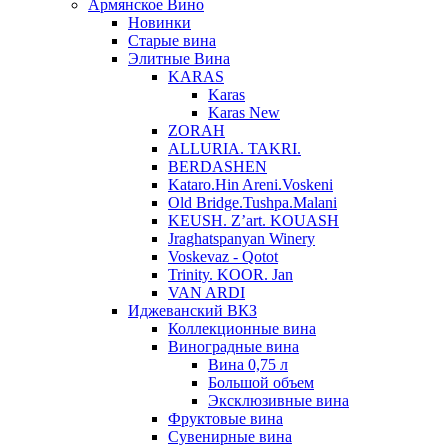
Армянское Вино
Новинки
Старые вина
Элитные Вина
KARAS
Karas
Karas New
ZORAH
ALLURIA. TAKRI.
BERDASHEN
Kataro.Hin Areni.Voskeni
Old Bridge.Tushpa.Malani
KEUSH. Z’art. KOUASH
Jraghatspanyan Winery
Voskevaz - Qotot
Trinity. KOOR. Jan
VAN ARDI
Иджеванский ВКЗ
Коллекционные вина
Виноградные вина
Вина 0,75 л
Большой объем
Эксклюзивные вина
Фруктовые вина
Cувенирные вина