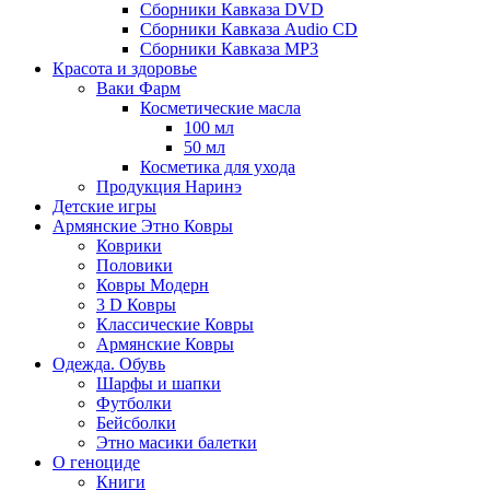
Сборники Кавказа DVD
Сборники Кавказа Audio CD
Сборники Кавказа MP3
Красота и здоровье
Ваки Фарм
Косметические масла
100 мл
50 мл
Косметика для ухода
Продукция Наринэ
Детские игры
Армянские Этно Ковры
Коврики
Половики
Ковры Модерн
3 D Ковры
Классические Ковры
Армянские Ковры
Одежда. Обувь
Шарфы и шапки
Футболки
Бейсболки
Этно масики балетки
О геноциде
Книги