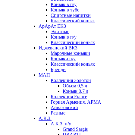
Коньяк в п/у
Коньяк в тубе
Спиртные напитки
Классический коньяк
АрАрАт ЕКЗ
Элитные
Коньяк в п/у
Классический коньяк
Иджеванский ВКЗ
Марочные коньяки
Коньяки п/у
Классический коньяк
Бренди
МАП
Коллекция Золотой
Объем 0,5 л
Коньяк 0,7 л
Коллекция France
Горная Армения. АРМА
Айвазовский
Разные
А.К.З.
А.К.З. п/у
Grand Sargis
URARTU