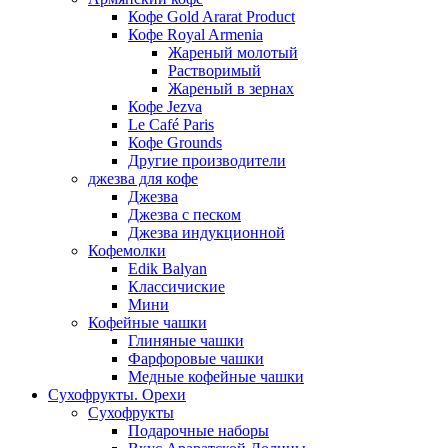
Кофе Gold Ararat Product
Кофе Royal Armenia
Жареный молотый
Растворимый
Жареный в зернах
Кофе Jezva
Le Café Paris
Кофе Grounds
Другие производители
джезва для кофе
Джезва
Джезва с песком
Джезва индукционной
Кофемолки
Edik Balyan
Классичиские
Мини
Кофейные чашки
Глиняные чашки
Фарфоровые чашки
Медные кофейные чашки
Сухофрукты. Орехи
Сухофрукты
Подарочные наборы