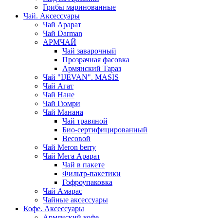
Грибы маринованные
Чай. Аксессуары
Чай Арарат
Чай Darman
АРМЧАЙ
Чай заварочный
Прозрачная фасовка
Армянский Тараз
Чай "IJEVAN". MASIS
Чай Агат
Чай Нане
Чай Гюмри
Чай Манана
Чай травяной
Био-сертифицированный
Весовой
Чай Meron berry
Чай Мега Арарат
Чай в пакете
Фильтр-пакетики
Гофроупаковка
Чай Амарас
Чайные аксессуары
Кофе. Аксессуары
Армянский кофе