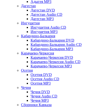
Адыгея MP3
Дагестан
Дагестан DVD
Дагестан Audio CD
Дагестан MP3
Ингушетия
Ингушетия Audio CD
Ингушетия MP3
Кабардино-Балкария
Кабардино-Балкария DVD
Кабардино-Балкария Audio CD
Кабардино-Балкария MP3
Карачаево-Черкесия
Карачаево-Черкесия DVD
Карачаево-Черкесия Audio CD
Карачаево-Черкесия MP3
Осетия
Осетия DVD
Осетия Audio CD
Осетия MP3
Чечня
Чечня DVD
Чечня Audio CD
Чечня MP3
Сборники Кавказа