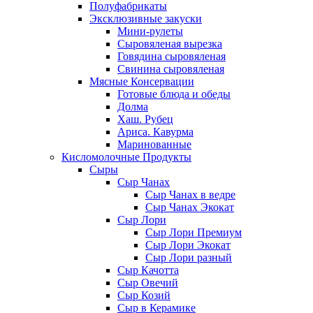
Полуфабрикаты
Эксклюзивные закуски
Мини-рулеты
Сыровяленая вырезка
Говядина сыровяленая
Свинина сыровяленая
Мясные Консервации
Готовые блюда и обеды
Долма
Хаш. Рубец
Ариса. Кавурма
Маринованные
Кисломолочные Продукты
Сыры
Сыр Чанах
Сыр Чанах в ведре
Сыр Чанах Экокат
Сыр Лори
Сыр Лори Премиум
Сыр Лори Экокат
Сыр Лори разный
Сыр Качотта
Сыр Овечий
Сыр Козий
Сыр в Керамике