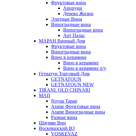
Фруктовые вина
Арцруни
Дерево Жизни
Элитные Вина
Виноградные вина
Виноградные вина
Арт Палас
МАРАН Винный Дом
Фруктовые вина
Виноградные вина
Вино в керамике
Вино в керамике
Вино в керамике п/у
Гетнатун Торговый Дом
GETNATOUN
GETNATOUN NEW
TIRANI. OLD CHINARI
МАП
Noyan Tapan
Arame Фруктовые вина
Arame Виноградные вина
Разные вина
Шаумян Вин
Воскевазский ВЗ
VOSKEVAZ