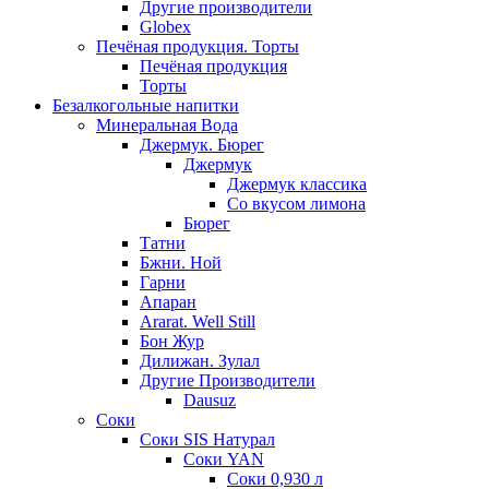
Другие производители
Globex
Печёная продукция. Торты
Печёная продукция
Торты
Безалкогольные напитки
Минеральная Вода
Джермук. Бюрег
Джермук
Джермук классика
Со вкусом лимона
Бюрег
Татни
Бжни. Ной
Гарни
Апаран
Ararat. Well Still
Бон Жур
Дилижан. Зулал
Другие Производители
Dausuz
Соки
Соки SIS Натурал
Соки YAN
Соки 0,930 л