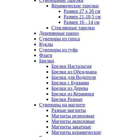
Сувенирные тарелки
Керамические тарелки
Размер 27 х 26 см
Размер 21-18,5 см
Размер 16 - 14 см
Стеклянные тарелки
Деревянные панно
Сувениры из гипса
Куклы
Сувениры из туфа
Флаги
Брелки
Брелки Настальгия
Брелки из Обсидиана
Брелки для Водителя
Брелки с Буквами
Брелки из Дерева
Брелки из Керамики
Брелки Разные
Сувениры на магните
Разные магниты
Магниты резиновые
Магниты акриловые
Магниты закатные
Магниты керамические