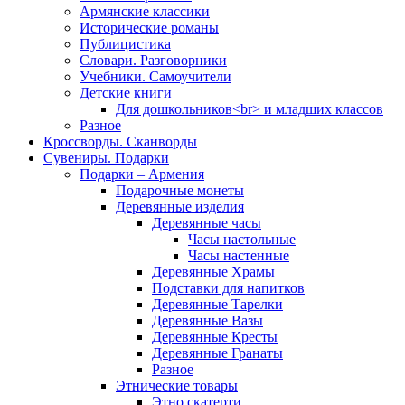
Армянские классики
Исторические романы
Публицистика
Словари. Разговорники
Учебники. Самоучители
Детские книги
Для дошкольников<br> и младших классов
Разное
Кроссворды. Сканворды
Сувениры. Подарки
Подарки – Армения
Подарочные монеты
Деревянные изделия
Деревянные часы
Часы настольные
Часы настенные
Деревянные Храмы
Подставки для напитков
Деревянные Тарелки
Деревянные Вазы
Деревянные Кресты
Деревянные Гранаты
Разное
Этнические товары
Этно скатерти