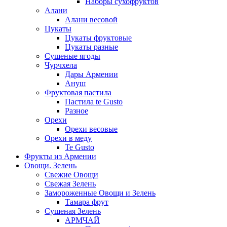
Наборы сухофруктов
Алани
Алани весовой
Цукаты
Цукаты фруктовые
Цукаты разные
Сушеные ягоды
Чурчхела
Дары Армении
Ануш
Фруктовая пастила
Пастила te Gusto
Разное
Орехи
Орехи весовые
Орехи в меду
Te Gusto
Фрукты из Армении
Овощи. Зелень
Свежие Овощи
Свежая Зелень
Замороженные Овощи и Зелень
Тамара фрут
Сушеная Зелень
АРМЧАЙ