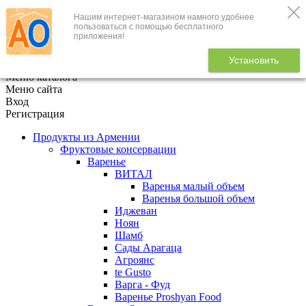
Нашим интернет-магазином намного удобнее
+7 (495) 646-888-1
пользоваться с помощью бесплатного
приложения!
В корзине
0
товаров
Установить
x
Меню каталога
Меню сайта
Вход
Регистрация
Продукты из Армении
Фруктовые консервации
Варенье
ВИТАЛ
Варенья малый объем
Варенья большой объем
Иджеван
Ноян
Шамб
Сады Арагаца
Агроянс
te Gusto
Варга - Фуд
Варенье Proshyan Food