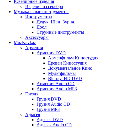
Ювелирные изделия
Изделия из серебра
Музыкальные инструменты
Инструменты
Дудук. Шви. Зурна.
Доол
Струнные инструменты
Аксессуары
MuzKavkaz
Армения
Армения DVD
Арменфильм Киностудия
Ереван Киностудия
Документальное Кино
Мультфильмы
Blu-ray. HD DVD
Армения Audio CD
Армения Audio MP3
Грузия
Грузия DVD
Грузия Audio CD
Грузия MP3
Адыгея
Адыгея DVD
Адыгея Audio CD