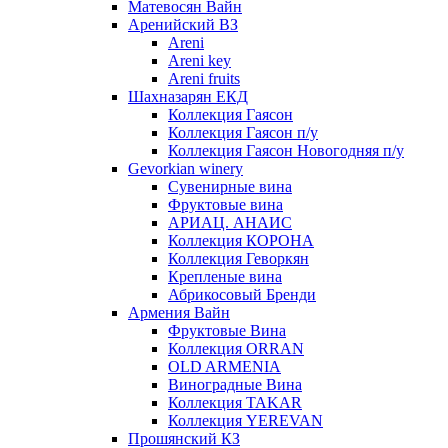
Матевосян Вайн
Аренийский ВЗ
Areni
Areni key
Areni fruits
Шахназарян ЕКД
Коллекция Гаясон
Коллекция Гаясон п/у
Коллекция Гаясон Новогодняя п/у
Gevorkian winery
Сувенирные вина
Фруктовые вина
АРИАЦ. АНАИС
Коллекция КОРОНА
Коллекция Геворкян
Крепленые вина
Абрикосовый Бренди
Армения Вайн
Фруктовые Вина
Коллекция ORRAN
OLD ARMENIA
Виноградные Вина
Коллекция TAKAR
Коллекция YEREVAN
Прошянский КЗ