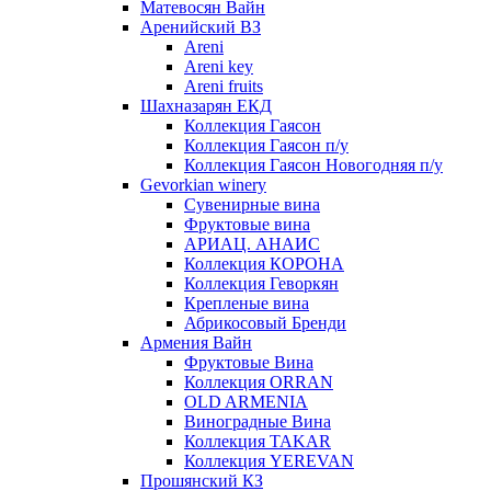
Матевосян Вайн
Аренийский ВЗ
Areni
Areni key
Areni fruits
Шахназарян ЕКД
Коллекция Гаясон
Коллекция Гаясон п/у
Коллекция Гаясон Новогодняя п/у
Gevorkian winery
Сувенирные вина
Фруктовые вина
АРИАЦ. АНАИС
Коллекция КОРОНА
Коллекция Геворкян
Крепленые вина
Абрикосовый Бренди
Армения Вайн
Фруктовые Вина
Коллекция ORRAN
OLD ARMENIA
Виноградные Вина
Коллекция TAKAR
Коллекция YEREVAN
Прошянский КЗ