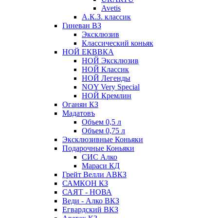
Avetis
А.К.З. классик
Гиневан ВЗ
Эксклюзив
Классический коньяк
НОЙ ЕКВВКА
НОЙ Эксклюзив
НОЙ Классик
НОЙ Легенды
NOY Very Speсial
НОЙ Кремлин
Оганян КЗ
Мадатовъ
Объем 0,5 л
Объем 0,75 л
Эксклюзивные Коньяки
Подарочные Коньяки
СИС Алко
Мараси КД
Грейт Велли АВКЗ
САМКОН КЗ
САЯТ - НОВА
Веди - Алко ВКЗ
Егвардский ВКЗ