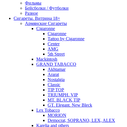
Фильмы
Бейсболки / Футболки
Разное
Сигареты. Витрина 18+
Армянские Сигареты
Cigaronne
Cigaronne
Tattoo by Cigaronne
Center
AMG
5th Street
Mackintosh
GRAND TABACCO
Akhtamar
Ararat
Nostalgia
Classic
TIP TOP
TRIUMPH. VIP
MT. BLACK TIP
GT. Elegant. New Bleck
Lex Tobacco
MORION
Democrat, SOPRANO, LEX, ALEX
Karelia and others