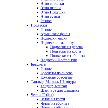
Этно жилетки
Этно шапки
Этно Подушки
Этно сумки
Разное
Подвески
Разное
Армянские буквы
Подвески маски
Подвески в машину
Подвески из дерева
Подвески из кости
Подвески из эбонита
Подвески Ностальгия
Браслеты
Разное
Браслеты из бисера
Кожаные браслеты
Тандыр, Мангал, Шампура
Тандыр, мангал
Шампура для шашлыка
Четки (Тзбех)
Четки из кости
Четки из эбонита
Четки из обсидиана