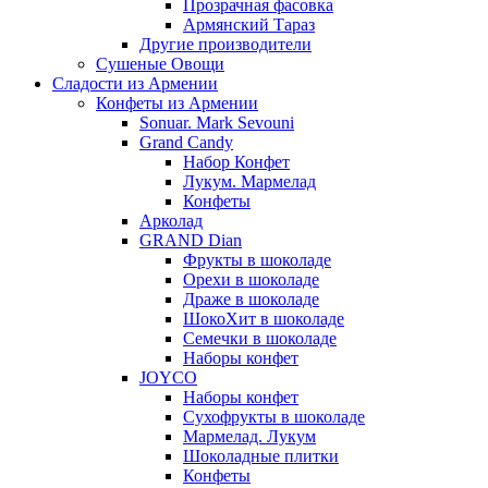
Прозрачная фасовка
Армянский Тараз
Другие производители
Сушеные Овощи
Сладости из Армении
Конфеты из Армении
Sonuar. Mark Sevouni
Grand Candy
Набор Конфет
Лукум. Мармелад
Конфеты
Арколад
GRAND Dian
Фрукты в шоколаде
Орехи в шоколаде
Драже в шоколаде
ШокоХит в шоколаде
Семечки в шоколаде
Наборы конфет
JOYCO
Наборы конфет
Сухофрукты в шоколаде
Мармелад. Лукум
Шоколадные плитки
Конфеты