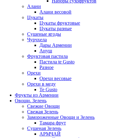
Наборы сухофруктов
Алани
Алани весовой
Цукаты
Цукаты фруктовые
Цукаты разные
Сушеные ягоды
Чурчхела
Дары Армении
Ануш
Фруктовая пастила
Пастила te Gusto
Разное
Орехи
Орехи весовые
Орехи в меду
Te Gusto
Фрукты из Армении
Овощи. Зелень
Свежие Овощи
Свежая Зелень
Замороженные Овощи и Зелень
Тамара фрут
Сушеная Зелень
АРМЧАЙ