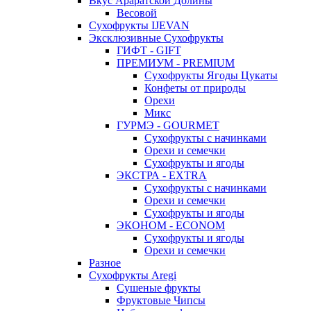
Вкус Араратской Долины
Весовой
Сухофрукты IJEVAN
Эксклюзивные Сухофрукты
ГИФТ - GIFT
ПРЕМИУМ - PREMIUM
Сухофрукты Ягоды Цукаты
Конфеты от природы
Орехи
Микс
ГУРМЭ - GOURMET
Сухофрукты с начинками
Орехи и семечки
Сухофрукты и ягоды
ЭКСТРА - EXTRA
Сухофрукты с начинками
Орехи и семечки
Сухофрукты и ягоды
ЭКОНОМ - ECONOM
Сухофрукты и ягоды
Орехи и семечки
Разное
Сухофрукты Aregi
Сушеные фрукты
Фруктовые Чипсы