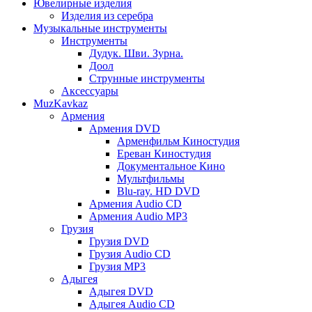
Ювелирные изделия
Изделия из серебра
Музыкальные инструменты
Инструменты
Дудук. Шви. Зурна.
Доол
Струнные инструменты
Аксессуары
MuzKavkaz
Армения
Армения DVD
Арменфильм Киностудия
Ереван Киностудия
Документальное Кино
Мультфильмы
Blu-ray. HD DVD
Армения Audio CD
Армения Audio MP3
Грузия
Грузия DVD
Грузия Audio CD
Грузия MP3
Адыгея
Адыгея DVD
Адыгея Audio CD