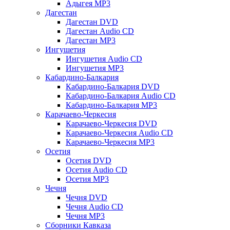
Адыгея MP3
Дагестан
Дагестан DVD
Дагестан Audio CD
Дагестан MP3
Ингушетия
Ингушетия Audio CD
Ингушетия MP3
Кабардино-Балкария
Кабардино-Балкария DVD
Кабардино-Балкария Audio CD
Кабардино-Балкария MP3
Карачаево-Черкесия
Карачаево-Черкесия DVD
Карачаево-Черкесия Audio CD
Карачаево-Черкесия MP3
Осетия
Осетия DVD
Осетия Audio CD
Осетия MP3
Чечня
Чечня DVD
Чечня Audio CD
Чечня MP3
Сборники Кавказа