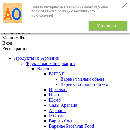
Нашим интернет-магазином намного удобнее
+7 (495) 646-888-1
пользоваться с помощью бесплатного
приложения!
В корзине
0
товаров
Установить
x
Меню каталога
Меню сайта
Вход
Регистрация
Продукты из Армении
Фруктовые консервации
Варенье
ВИТАЛ
Варенья малый объем
Варенья большой объем
Иджеван
Ноян
Шамб
Сады Арагаца
Агроянс
te Gusto
Варга - Фуд
Варенье Proshyan Food