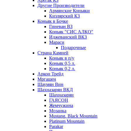
Арегак КЗ
Другие Производители
Армянские Коньяки
Кизлярский КЗ
Коньяк в Бочке
Гиневан ВЗ
Коньяк "СИС АЛКО"
Иджеванский ВКЗ
Мараси
Подарочные
Страна Камней
Коньяк в п/у
Коньяк 0,5 л.
Коньяк 0,2 л.
Аркон Трейд
Мргашен
Шаумян Вин
Шахназарян ВКД
Шахназарян
ГАЯСОН
Жемчужина
Мозаика
Mustang. Black Mountain
Platinum Mountain
Parakar