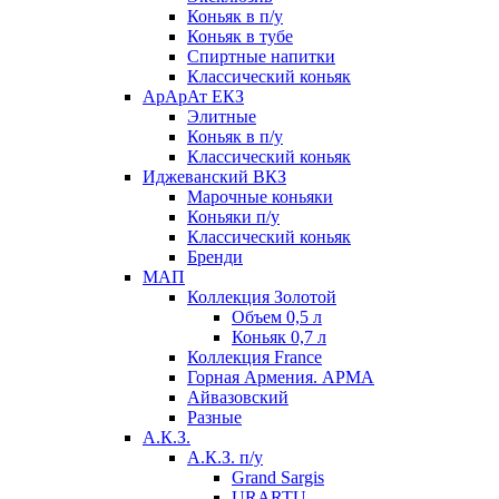
Коньяк в п/у
Коньяк в тубе
Спиртные напитки
Классический коньяк
АрАрАт ЕКЗ
Элитные
Коньяк в п/у
Классический коньяк
Иджеванский ВКЗ
Марочные коньяки
Коньяки п/у
Классический коньяк
Бренди
МАП
Коллекция Золотой
Объем 0,5 л
Коньяк 0,7 л
Коллекция France
Горная Армения. АРМА
Айвазовский
Разные
А.К.З.
А.К.З. п/у
Grand Sargis
URARTU