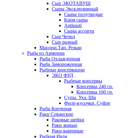
Сыр ЭКОТАВУШ
Сыры Эксклюзивный
Сыры полутведые
Крем сыры
Antipasti
Сыры ассорти
Сыр Чечил
Сыр разный
Мацони.Тан. Режан
Рыба из Армении
Рыба Охлажденная
Рыба Замороженная
Рыбные консервации
ЭКО ФУД
Рыбные консервы
Консервы 240 гр.
Консервы 160 гр.
Супы. Уха. Щи
Филе-кусочки. Суфле
Рыба Копченая
Раки Севанские
Раковые шейки
Раки живые
Раки варенные
Рыбная Икра