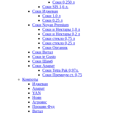
Соки 0,250 л
Соки SIS 1,6 л.
Соки Иджеван
Соки 1.0 л
Соки 0.25 л
Соки Noyan Premium
Соки и Нектары 1,0 л
Соки и Нектары 0,2 л
Соки стекло 0,75 л
Соки стекло 0,25 л
Соки Органик
Соки Витал
Соки te Gusto
Соки Шамб
Соки Арарат
Соки Tetra Pak 0,97л.
Соки Премиум ст. 0,75
Компоты
Иджеван
Арарат
YAN
Ноян
Агроянс
Прошян Фуд
Витал