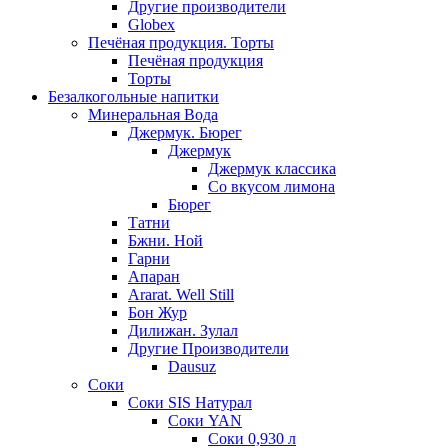
Другие производители
Globex
Печёная продукция. Торты
Печёная продукция
Торты
Безалкогольные напитки
Минеральная Вода
Джермук. Бюрег
Джермук
Джермук классика
Со вкусом лимона
Бюрег
Татни
Бжни. Ной
Гарни
Апаран
Ararat. Well Still
Бон Жур
Дилижан. Зулал
Другие Производители
Dausuz
Соки
Соки SIS Натурал
Соки YAN
Соки 0,930 л