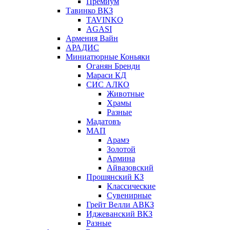
Премиум
Тавинко ВКЗ
TAVINKO
AGASI
Армения Вайн
АРАДИС
Миниатюрные Коньяки
Оганян Бренди
Мараси КД
СИС АЛКО
Животные
Храмы
Разные
Мадатовъ
МАП
Арамэ
Золотой
Армина
Айвазовский
Прошянский КЗ
Классические
Сувенирные
Грейт Велли АВКЗ
Иджеванский ВКЗ
Разные