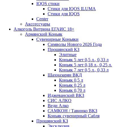
IQOS стики
Стики для IQOS ILUMA
Стики для IQOS
Сenter
Акссессуары
Алкоголь Витрина ЕГАИС 18+
Армянский Коньяк
Сувенирные Коньяки
Символы Нового 2026 Года
Прошянский КЗ
Элитные
Коньяк 5 лет 0,5 л., 0,33 л
Коньяк 5 лет 0,18 л., 0,25 л.
Коньяк 7 лет 0,5 л., 0,33 л
Шахназарян ВКД
Коньяк 0,5 л
Коньяк 0,25 л
Коньяк 0,70 л
Иджеванский ВКЗ
СИС АЛКО
Веди Алко
САМКОН / Тавинко ВКЗ
Коньяк сувенирный Сабля
Прошянский КЗ
Эксклюзив