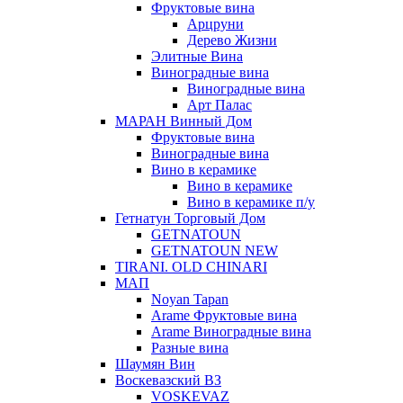
Фруктовые вина
Арцруни
Дерево Жизни
Элитные Вина
Виноградные вина
Виноградные вина
Арт Палас
МАРАН Винный Дом
Фруктовые вина
Виноградные вина
Вино в керамике
Вино в керамике
Вино в керамике п/у
Гетнатун Торговый Дом
GETNATOUN
GETNATOUN NEW
TIRANI. OLD CHINARI
МАП
Noyan Tapan
Arame Фруктовые вина
Arame Виноградные вина
Разные вина
Шаумян Вин
Воскевазский ВЗ
VOSKEVAZ