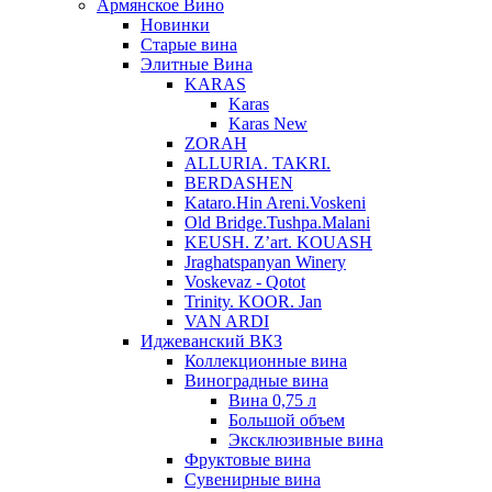
Армянское Вино
Новинки
Старые вина
Элитные Вина
KARAS
Karas
Karas New
ZORAH
ALLURIA. TAKRI.
BERDASHEN
Kataro.Hin Areni.Voskeni
Old Bridge.Tushpa.Malani
KEUSH. Z’art. KOUASH
Jraghatspanyan Winery
Voskevaz - Qotot
Trinity. KOOR. Jan
VAN ARDI
Иджеванский ВКЗ
Коллекционные вина
Виноградные вина
Вина 0,75 л
Большой объем
Эксклюзивные вина
Фруктовые вина
Cувенирные вина