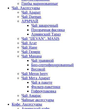
Грибы маринованные
Чай. Аксессуары
Чай Арарат
Чай Darman
АРМЧАЙ
Чай заварочный
Прозрачная фасовка
Армянский Тараз
Чай "IJEVAN". MASIS
Чай Агат
Чай Нане
Чай Гюмри
Чай Манана
Чай травяной
Био-сертифицированный
Весовой
Чай Meron berry
Чай Мега Арарат
Чай в пакете
Фильтр-пакетики
Гофроупаковка
Чай Амарас
Чайные аксессуары
Кофе. Аксессуары
Армянский кофе