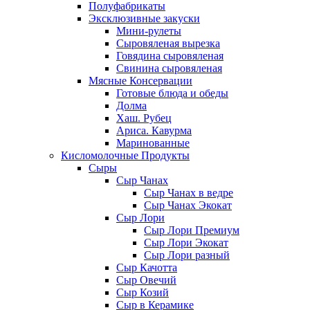
Полуфабрикаты
Эксклюзивные закуски
Мини-рулеты
Сыровяленая вырезка
Говядина сыровяленая
Свинина сыровяленая
Мясные Консервации
Готовые блюда и обеды
Долма
Хаш. Рубец
Ариса. Кавурма
Маринованные
Кисломолочные Продукты
Сыры
Сыр Чанах
Сыр Чанах в ведре
Сыр Чанах Экокат
Сыр Лори
Сыр Лори Премиум
Сыр Лори Экокат
Сыр Лори разный
Сыр Качотта
Сыр Овечий
Сыр Козий
Сыр в Керамике