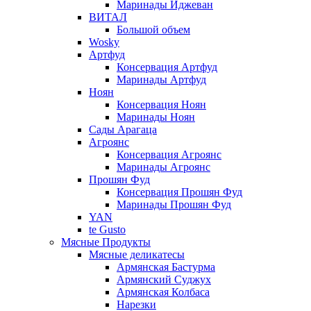
Маринады Иджеван
ВИТАЛ
Большой объем
Wosky
Артфуд
Консервация Артфуд
Маринады Артфуд
Ноян
Консервация Ноян
Маринады Ноян
Сады Арагаца
Агроянс
Консервация Агроянс
Маринады Агроянс
Прошян Фуд
Консервация Прошян Фуд
Маринады Прошян Фуд
YAN
te Gusto
Мясные Продукты
Мясные деликатесы
Армянская Бастурма
Армянский Суджух
Армянская Колбаса
Нарезки