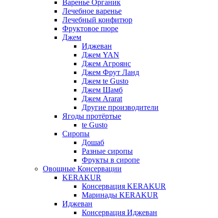
Варенье Органик
Лечебное варенье
Лечебный конфитюр
Фруктовое пюре
Джем
Иджеван
Джем YAN
Джем Агроянс
Джем Фрут Ланд
Джем te Gusto
Джем Шамб
Джем Ararat
Другие производители
Ягоды протёртые
te Gusto
Сиропы
Дошаб
Разные сиропы
Фрукты в сиропе
Овощные Консервации
KERAKUR
Консервация KERAKUR
Маринады KERAKUR
Иджеван
Консервация Иджеван