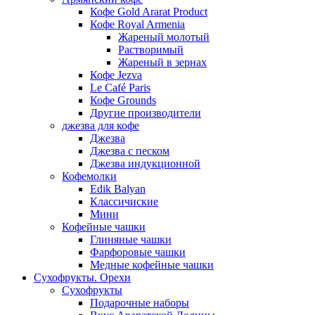
Кофе Gold Ararat Product
Кофе Royal Armenia
Жареный молотый
Растворимый
Жареный в зернах
Кофе Jezva
Le Café Paris
Кофе Grounds
Другие производители
джезва для кофе
Джезва
Джезва с песком
Джезва индукционной
Кофемолки
Edik Balyan
Классичиские
Мини
Кофейные чашки
Глиняные чашки
Фарфоровые чашки
Медные кофейные чашки
Сухофрукты. Орехи
Сухофрукты
Подарочные наборы