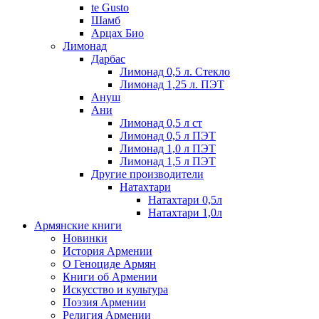
te Gusto
Шамб
Арцах Био
Лимонад
Дарбас
Лимонад 0,5 л. Стекло
Лимонад 1,25 л. ПЭТ
Ануш
Ани
Лимонад 0,5 л ст
Лимонад 0,5 л ПЭТ
Лимонад 1,0 л ПЭТ
Лимонад 1,5 л ПЭТ
Другие производители
Натахтари
Натахтари 0,5л
Натахтари 1,0л
Армянские книги
Новинки
История Армении
О Геноциде Армян
Книги об Армении
Иcкусство и культура
Поэзия Армении
Религия Армении