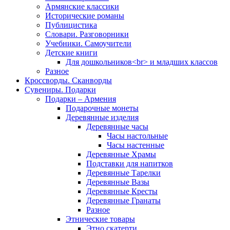
Армянские классики
Исторические романы
Публицистика
Словари. Разговорники
Учебники. Самоучители
Детские книги
Для дошкольников<br> и младших классов
Разное
Кроссворды. Сканворды
Сувениры. Подарки
Подарки – Армения
Подарочные монеты
Деревянные изделия
Деревянные часы
Часы настольные
Часы настенные
Деревянные Храмы
Подставки для напитков
Деревянные Тарелки
Деревянные Вазы
Деревянные Кресты
Деревянные Гранаты
Разное
Этнические товары
Этно скатерти