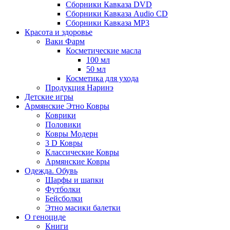
Сборники Кавказа DVD
Сборники Кавказа Audio CD
Сборники Кавказа MP3
Красота и здоровье
Ваки Фарм
Косметические масла
100 мл
50 мл
Косметика для ухода
Продукция Наринэ
Детские игры
Армянские Этно Ковры
Коврики
Половики
Ковры Модерн
3 D Ковры
Классические Ковры
Армянские Ковры
Одежда. Обувь
Шарфы и шапки
Футболки
Бейсболки
Этно масики балетки
О геноциде
Книги