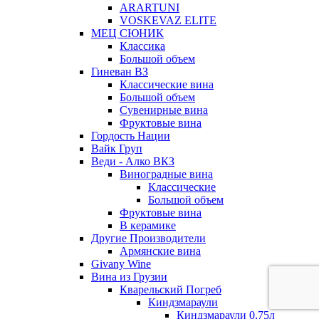
ARARTUNI
VOSKEVAZ ELITE
МЕЦ СЮНИК
Классика
Большой объем
Гиневан ВЗ
Классические вина
Большой объем
Сувенирные вина
Фруктовые вина
Гордость Нации
Вайк Груп
Веди - Алко ВКЗ
Виноградные вина
Классические
Большой объем
Фруктовые вина
В керамике
Другие Производители
Армянские вина
Givany Wine
Вина из Грузии
Кварельский Погреб
Киндзмараули
Киндзмараули 0,75л