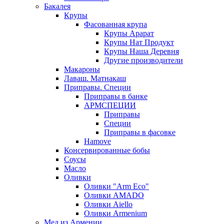
Бакалея
Крупы
Фасованная крупа
Крупы Арарат
Крупы Нат Продукт
Крупы Наша Деревня
Другие производители
Макароны
Лаваш. Матнакаш
Приправы. Специи
Приправы в банке
АРМСПЕЦИИ
Приправы
Специи
Приправы в фасовке
Hamove
Консервированные бобы
Соусы
Масло
Оливки
Оливки "Arm Eco"
Оливки AMADO
Оливки Aiello
Оливки Armenium
Мед из Армении