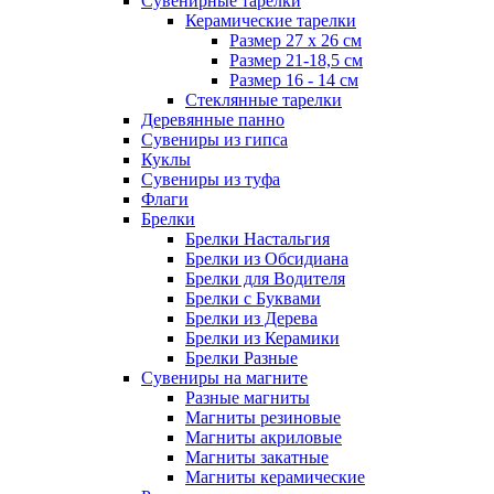
Сувенирные тарелки
Керамические тарелки
Размер 27 х 26 см
Размер 21-18,5 см
Размер 16 - 14 см
Стеклянные тарелки
Деревянные панно
Сувениры из гипса
Куклы
Сувениры из туфа
Флаги
Брелки
Брелки Настальгия
Брелки из Обсидиана
Брелки для Водителя
Брелки с Буквами
Брелки из Дерева
Брелки из Керамики
Брелки Разные
Сувениры на магните
Разные магниты
Магниты резиновые
Магниты акриловые
Магниты закатные
Магниты керамические