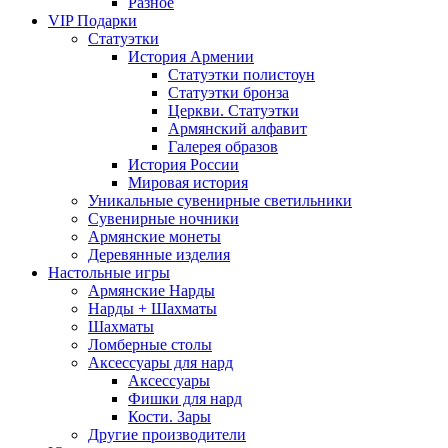
Разное
VIP Подарки
Статуэтки
История Армении
Статуэтки полистоун
Статуэтки бронза
Церкви. Статуэтки
Армянский алфавит
Галерея образов
История России
Мировая история
Уникальные сувенирные светильники
Сувенирные ночники
Армянские монеты
Деревянные изделия
Настольные игры
Армянские Нарды
Нарды + Шахматы
Шахматы
Ломберные столы
Аксессуары для нард
Аксессуары
Фишки для нард
Кости. Зары
Другие производители