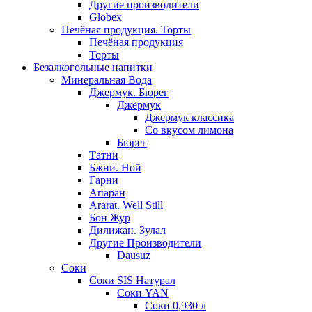
Другие производители
Globex
Печёная продукция. Торты
Печёная продукция
Торты
Безалкогольные напитки
Минеральная Вода
Джермук. Бюрег
Джермук
Джермук классика
Со вкусом лимона
Бюрег
Татни
Бжни. Ной
Гарни
Апаран
Ararat. Well Still
Бон Жур
Дилижан. Зулал
Другие Производители
Dausuz
Соки
Соки SIS Натурал
Соки YAN
Соки 0,930 л