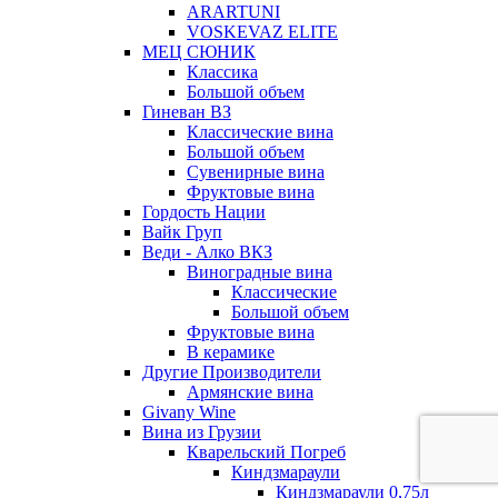
ARARTUNI
VOSKEVAZ ELITE
МЕЦ СЮНИК
Классика
Большой объем
Гиневан ВЗ
Классические вина
Большой объем
Сувенирные вина
Фруктовые вина
Гордость Нации
Вайк Груп
Веди - Алко ВКЗ
Виноградные вина
Классические
Большой объем
Фруктовые вина
В керамике
Другие Производители
Армянские вина
Givany Wine
Вина из Грузии
Кварельский Погреб
Киндзмараули
Киндзмараули 0,75л