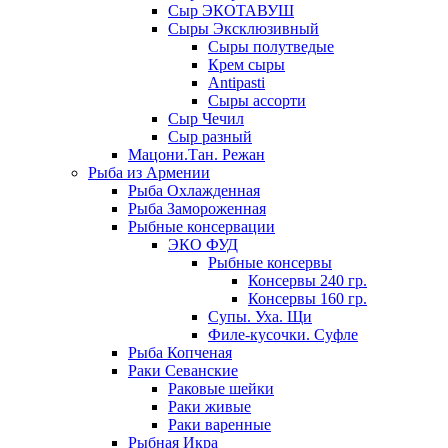
Сыр ЭКОТАВУШ
Сыры Эксклюзивный
Сыры полутведые
Крем сыры
Antipasti
Сыры ассорти
Сыр Чечил
Сыр разный
Мацони.Тан. Режан
Рыба из Армении
Рыба Охлажденная
Рыба Замороженная
Рыбные консервации
ЭКО ФУД
Рыбные консервы
Консервы 240 гр.
Консервы 160 гр.
Супы. Уха. Щи
Филе-кусочки. Суфле
Рыба Копченая
Раки Севанские
Раковые шейки
Раки живые
Раки варенные
Рыбная Икра