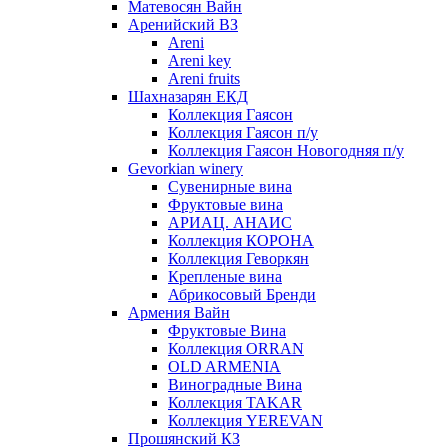
Матевосян Вайн
Аренийский ВЗ
Areni
Areni key
Areni fruits
Шахназарян ЕКД
Коллекция Гаясон
Коллекция Гаясон п/у
Коллекция Гаясон Новогодняя п/у
Gevorkian winery
Сувенирные вина
Фруктовые вина
АРИАЦ. АНАИС
Коллекция КОРОНА
Коллекция Геворкян
Крепленые вина
Абрикосовый Бренди
Армения Вайн
Фруктовые Вина
Коллекция ORRAN
OLD ARMENIA
Виноградные Вина
Коллекция TAKAR
Коллекция YEREVAN
Прошянский КЗ