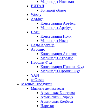
Маринады Иджеван
ВИТАЛ
Большой объем
Wosky
Артфуд
Консервация Артфуд
Маринады Артфуд
Ноян
Консервация Ноян
Маринады Ноян
Сады Арагаца
Агроянс
Консервация Агроянс
Маринады Агроянс
Прошян Фуд
Консервация Прошян Фуд
Маринады Прошян Фуд
YAN
te Gusto
Мясные Продукты
Мясные деликатесы
Армянская Бастурма
Армянский Суджух
Армянская Колбаса
Нарезки