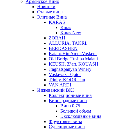
Армянское Вино
Новинки
Старые вина
Элитные Вина
KARAS
Karas
Karas New
ZORAH
ALLURIA. TAKRI.
BERDASHEN
Kataro.Hin Areni.Voskeni
Old Bridge.Tushpa.Malani
KEUSH. Z’art. KOUASH
Jraghatspanyan Winery
Voskevaz - Qotot
Trinity. KOOR. Jan
VAN ARDI
Иджеванский ВКЗ
Коллекционные вина
Виноградные вина
Вина 0,75 л
Большой объем
Эксклюзивные вина
Фруктовые вина
Cувенирные вина