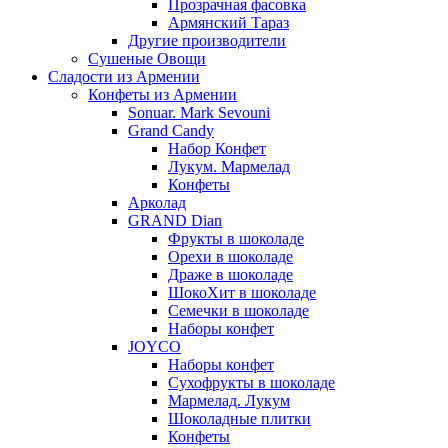
Прозрачная фасовка
Армянский Тараз
Другие производители
Сушеные Овощи
Сладости из Армении
Конфеты из Армении
Sonuar. Mark Sevouni
Grand Candy
Набор Конфет
Лукум. Мармелад
Конфеты
Арколад
GRAND Dian
Фрукты в шоколаде
Орехи в шоколаде
Драже в шоколаде
ШокоХит в шоколаде
Семечки в шоколаде
Наборы конфет
JOYCO
Наборы конфет
Сухофрукты в шоколаде
Мармелад. Лукум
Шоколадные плитки
Конфеты