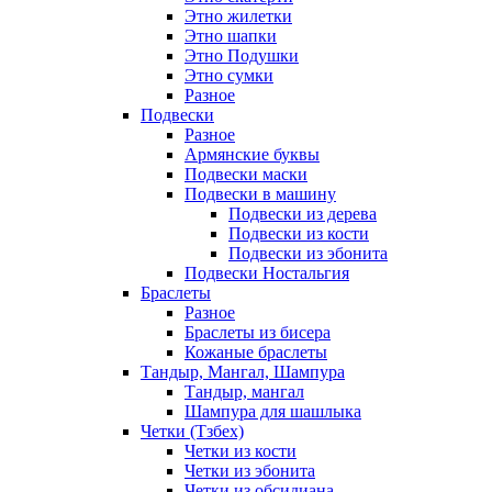
Этно жилетки
Этно шапки
Этно Подушки
Этно сумки
Разное
Подвески
Разное
Армянские буквы
Подвески маски
Подвески в машину
Подвески из дерева
Подвески из кости
Подвески из эбонита
Подвески Ностальгия
Браслеты
Разное
Браслеты из бисера
Кожаные браслеты
Тандыр, Мангал, Шампура
Тандыр, мангал
Шампура для шашлыка
Четки (Тзбех)
Четки из кости
Четки из эбонита
Четки из обсидиана