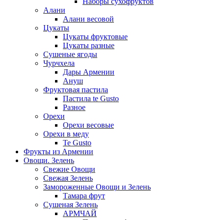
Наборы сухофруктов
Алани
Алани весовой
Цукаты
Цукаты фруктовые
Цукаты разные
Сушеные ягоды
Чурчхела
Дары Армении
Ануш
Фруктовая пастила
Пастила te Gusto
Разное
Орехи
Орехи весовые
Орехи в меду
Te Gusto
Фрукты из Армении
Овощи. Зелень
Свежие Овощи
Свежая Зелень
Замороженные Овощи и Зелень
Тамара фрут
Сушеная Зелень
АРМЧАЙ