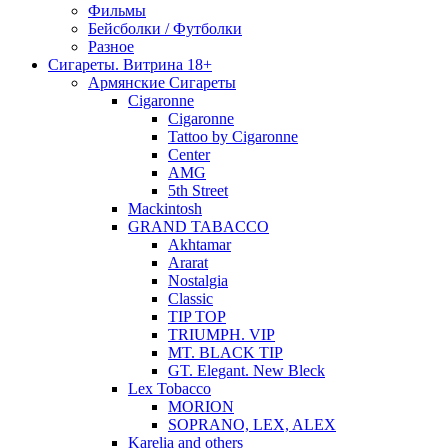
Фильмы
Бейсболки / Футболки
Разное
Сигареты. Витрина 18+
Армянские Сигареты
Cigaronne
Cigaronne
Tattoo by Cigaronne
Center
AMG
5th Street
Mackintosh
GRAND TABACCO
Akhtamar
Ararat
Nostalgia
Classic
TIP TOP
TRIUMPH. VIP
MT. BLACK TIP
GT. Elegant. New Bleck
Lex Tobacco
MORION
SOPRANO, LEX, ALEX
Karelia and others