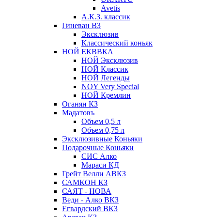
Avetis
А.К.З. классик
Гиневан ВЗ
Эксклюзив
Классический коньяк
НОЙ ЕКВВКА
НОЙ Эксклюзив
НОЙ Классик
НОЙ Легенды
NOY Very Speсial
НОЙ Кремлин
Оганян КЗ
Мадатовъ
Объем 0,5 л
Объем 0,75 л
Эксклюзивные Коньяки
Подарочные Коньяки
СИС Алко
Мараси КД
Грейт Велли АВКЗ
САМКОН КЗ
САЯТ - НОВА
Веди - Алко ВКЗ
Егвардский ВКЗ