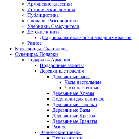
Армянские классики
Исторические романы
Публицистика
Словари. Разговорники
Учебники. Самоучители
Детские книги
Для дошкольников<br> и младших классов
Разное
Кроссворды. Сканворды
Сувениры. Подарки
Подарки – Армения
Подарочные монеты
Деревянные изделия
Деревянные часы
Часы настольные
Часы настенные
Деревянные Храмы
Подставки для напитков
Деревянные Тарелки
Деревянные Вазы
Деревянные Кресты
Деревянные Гранаты
Разное
Этнические товары
Этно скатерти