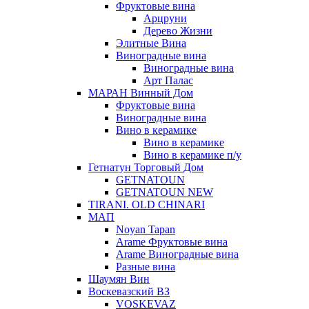
Фруктовые вина
Арцруни
Дерево Жизни
Элитные Вина
Виноградные вина
Виноградные вина
Арт Палас
МАРАН Винный Дом
Фруктовые вина
Виноградные вина
Вино в керамике
Вино в керамике
Вино в керамике п/у
Гетнатун Торговый Дом
GETNATOUN
GETNATOUN NEW
TIRANI. OLD CHINARI
МАП
Noyan Tapan
Arame Фруктовые вина
Arame Виноградные вина
Разные вина
Шаумян Вин
Воскевазский ВЗ
VOSKEVAZ