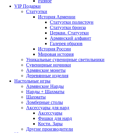
Разное
VIP Подарки
Статуэтки
История Армении
Статуэтки полистоун
Статуэтки бронза
Церкви. Статуэтки
Армянский алфавит
Галерея образов
История России
Мировая история
Уникальные сувенирные светильники
Сувенирные ночники
Армянские монеты
Деревянные изделия
Настольные игры
Армянские Нарды
Нарды + Шахматы
Шахматы
Ломберные столы
Аксессуары для нард
Аксессуары
Фишки для нард
Кости. Зары
Другие производители