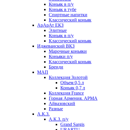
Коньяк в п/у
Коньяк в тубе
Спиртные напитки
Классический коньяк
АрАрАт ЕКЗ
Элитные
Коньяк в п/у
Классический коньяк
Иджеванский ВКЗ
Марочные коньяки
Коньяки п/у
Классический коньяк
Бренди
МАП
Коллекция Золотой
Объем 0,5 л
Коньяк 0,7 л
Коллекция France
Горная Армения. АРМА
Айвазовский
Разные
А.К.З.
А.К.З. п/у
Grand Sargis
URARTU