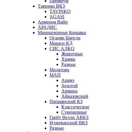
Премиум
Тавинко ВКЗ
TAVINKO
AGASI
Армения Вайн
АРАДИС
Миниатюрные Коньяки
Оганян Бренди
Мараси КД
СИС АЛКО
Животные
Храмы
Разные
Мадатовъ
МАП
Арамэ
Золотой
Армина
Айвазовский
Прошянский КЗ
Классические
Сувенирные
Грейт Велли АВКЗ
Иджеванский ВКЗ
Разные