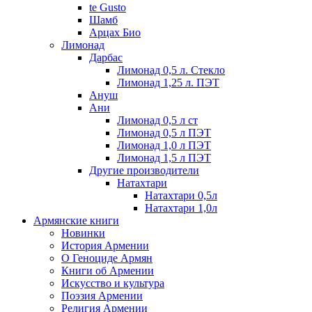
te Gusto
Шамб
Арцах Био
Лимонад
Дарбас
Лимонад 0,5 л. Стекло
Лимонад 1,25 л. ПЭТ
Ануш
Ани
Лимонад 0,5 л ст
Лимонад 0,5 л ПЭТ
Лимонад 1,0 л ПЭТ
Лимонад 1,5 л ПЭТ
Другие производители
Натахтари
Натахтари 0,5л
Натахтари 1,0л
Армянские книги
Новинки
История Армении
О Геноциде Армян
Книги об Армении
Иcкусство и культура
Поэзия Армении
Религия Армении