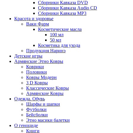
Сборники Кавказа DVD
Сборники Кавказа Audio CD
Сборники Кавказа MP3
Красота и здоровье
Ваки Фарм
Косметические масла
100 мл
50 мл
Косметика для ухода
Продукция Наринэ
Детские игры
Армянские Этно Ковры
Коврики
Половики
Ковры Модерн
3 D Ковры
Классические Ковры
Армянские Ковры
Одежда. Обувь
Шарфы и шапки
Футболки
Бейсболки
Этно масики балетки
О геноциде
Книги