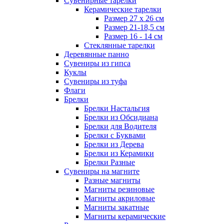
Сувенирные тарелки
Керамические тарелки
Размер 27 х 26 см
Размер 21-18,5 см
Размер 16 - 14 см
Стеклянные тарелки
Деревянные панно
Сувениры из гипса
Куклы
Сувениры из туфа
Флаги
Брелки
Брелки Настальгия
Брелки из Обсидиана
Брелки для Водителя
Брелки с Буквами
Брелки из Дерева
Брелки из Керамики
Брелки Разные
Сувениры на магните
Разные магниты
Магниты резиновые
Магниты акриловые
Магниты закатные
Магниты керамические