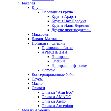
Бакалея
Крупы
Фасованная крупа
Крупы Арарат
Крупы Нат Продукт
Крупы Наша Деревня
Другие производители
Макароны
Лаваш. Матнакаш
Приправы. Специи
Приправы в банке
АРМСПЕЦИИ
Приправы
Специи
Приправы в фасовке
Hamove
Консервированные бобы
Соусы
Масло
Оливки
Оливки "Arm Eco"
Оливки AMADO
Оливки Aiello
Оливки Armenium
Мед из Армении