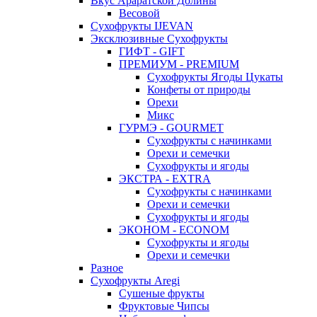
Вкус Араратской Долины
Весовой
Сухофрукты IJEVAN
Эксклюзивные Сухофрукты
ГИФТ - GIFT
ПРЕМИУМ - PREMIUM
Сухофрукты Ягоды Цукаты
Конфеты от природы
Орехи
Микс
ГУРМЭ - GOURMET
Сухофрукты с начинками
Орехи и семечки
Сухофрукты и ягоды
ЭКСТРА - EXTRA
Сухофрукты с начинками
Орехи и семечки
Сухофрукты и ягоды
ЭКОНОМ - ECONOM
Сухофрукты и ягоды
Орехи и семечки
Разное
Сухофрукты Aregi
Сушеные фрукты
Фруктовые Чипсы