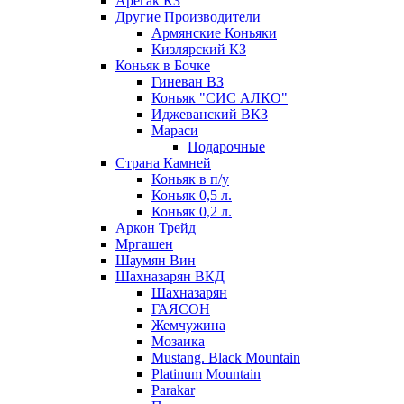
Арегак КЗ
Другие Производители
Армянские Коньяки
Кизлярский КЗ
Коньяк в Бочке
Гиневан ВЗ
Коньяк "СИС АЛКО"
Иджеванский ВКЗ
Мараси
Подарочные
Страна Камней
Коньяк в п/у
Коньяк 0,5 л.
Коньяк 0,2 л.
Аркон Трейд
Мргашен
Шаумян Вин
Шахназарян ВКД
Шахназарян
ГАЯСОН
Жемчужина
Мозаика
Mustang. Black Mountain
Platinum Mountain
Parakar