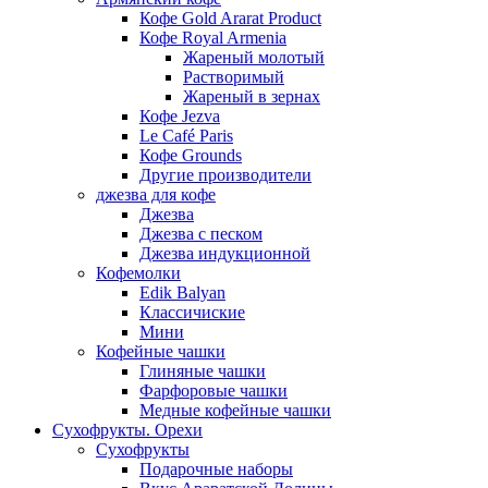
Кофе Gold Ararat Product
Кофе Royal Armenia
Жареный молотый
Растворимый
Жареный в зернах
Кофе Jezva
Le Café Paris
Кофе Grounds
Другие производители
джезва для кофе
Джезва
Джезва с песком
Джезва индукционной
Кофемолки
Edik Balyan
Классичиские
Мини
Кофейные чашки
Глиняные чашки
Фарфоровые чашки
Медные кофейные чашки
Сухофрукты. Орехи
Сухофрукты
Подарочные наборы