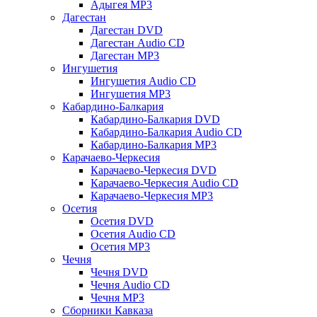
Адыгея MP3
Дагестан
Дагестан DVD
Дагестан Audio CD
Дагестан MP3
Ингушетия
Ингушетия Audio CD
Ингушетия MP3
Кабардино-Балкария
Кабардино-Балкария DVD
Кабардино-Балкария Audio CD
Кабардино-Балкария MP3
Карачаево-Черкесия
Карачаево-Черкесия DVD
Карачаево-Черкесия Audio CD
Карачаево-Черкесия MP3
Осетия
Осетия DVD
Осетия Audio CD
Осетия MP3
Чечня
Чечня DVD
Чечня Audio CD
Чечня MP3
Сборники Кавказа