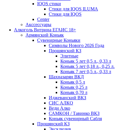
IQOS стики
Стики для IQOS ILUMA
Стики для IQOS
Сenter
Акссессуары
Алкоголь Витрина ЕГАИС 18+
Армянский Коньяк
Сувенирные Коньяки
Символы Нового 2026 Года
Прошянский КЗ
Элитные
Коньяк 5 лет 0,5 л., 0,33 л
Коньяк 5 лет 0,18 л., 0,25 л.
Коньяк 7 лет 0,5 л., 0,33 л
Шахназарян ВКД
Коньяк 0,5 л
Коньяк 0,25 л
Коньяк 0,70 л
Иджеванский ВКЗ
СИС АЛКО
Веди Алко
САМКОН / Тавинко ВКЗ
Коньяк сувенирный Сабля
Прошянский КЗ
Эксклюзив