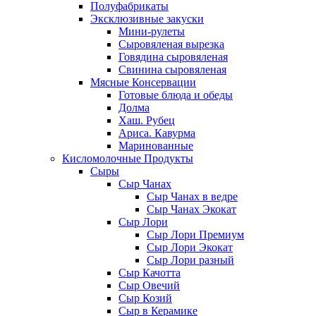
Полуфабрикаты
Эксклюзивные закуски
Мини-рулеты
Сыровяленая вырезка
Говядина сыровяленая
Свинина сыровяленая
Мясные Консервации
Готовые блюда и обеды
Долма
Хаш. Рубец
Ариса. Кавурма
Маринованные
Кисломолочные Продукты
Сыры
Сыр Чанах
Сыр Чанах в ведре
Сыр Чанах Экокат
Сыр Лори
Сыр Лори Премиум
Сыр Лори Экокат
Сыр Лори разный
Сыр Качотта
Сыр Овечий
Сыр Козий
Сыр в Керамике