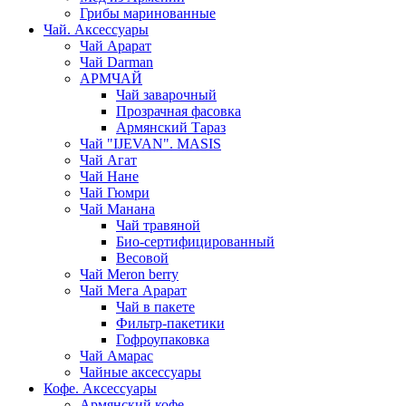
Грибы маринованные
Чай. Аксессуары
Чай Арарат
Чай Darman
АРМЧАЙ
Чай заварочный
Прозрачная фасовка
Армянский Тараз
Чай "IJEVAN". MASIS
Чай Агат
Чай Нане
Чай Гюмри
Чай Манана
Чай травяной
Био-сертифицированный
Весовой
Чай Meron berry
Чай Мега Арарат
Чай в пакете
Фильтр-пакетики
Гофроупаковка
Чай Амарас
Чайные аксессуары
Кофе. Аксессуары
Армянский кофе