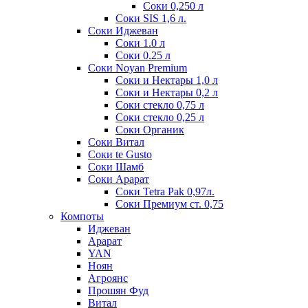
Соки 0,250 л
Соки SIS 1,6 л.
Соки Иджеван
Соки 1.0 л
Соки 0.25 л
Соки Noyan Premium
Соки и Нектары 1,0 л
Соки и Нектары 0,2 л
Соки стекло 0,75 л
Соки стекло 0,25 л
Соки Органик
Соки Витал
Соки te Gusto
Соки Шамб
Соки Арарат
Соки Tetra Pak 0,97л.
Соки Премиум ст. 0,75
Компоты
Иджеван
Арарат
YAN
Ноян
Агроянс
Прошян Фуд
Витал