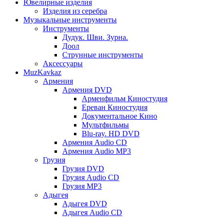
Ювелирные изделия
Изделия из серебра
Музыкальные инструменты
Инструменты
Дудук. Шви. Зурна.
Доол
Струнные инструменты
Аксессуары
MuzKavkaz
Армения
Армения DVD
Арменфильм Киностудия
Ереван Киностудия
Документальное Кино
Мультфильмы
Blu-ray. HD DVD
Армения Audio CD
Армения Audio MP3
Грузия
Грузия DVD
Грузия Audio CD
Грузия MP3
Адыгея
Адыгея DVD
Адыгея Audio CD