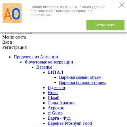
Нашим интернет-магазином намного удобнее
+7 (495) 646-888-1
пользоваться с помощью бесплатного
приложения!
В корзине
0
товаров
Установить
x
Меню каталога
Меню сайта
Вход
Регистрация
Продукты из Армении
Фруктовые консервации
Варенье
ВИТАЛ
Варенья малый объем
Варенья большой объем
Иджеван
Ноян
Шамб
Сады Арагаца
Агроянс
te Gusto
Варга - Фуд
Варенье Proshyan Food