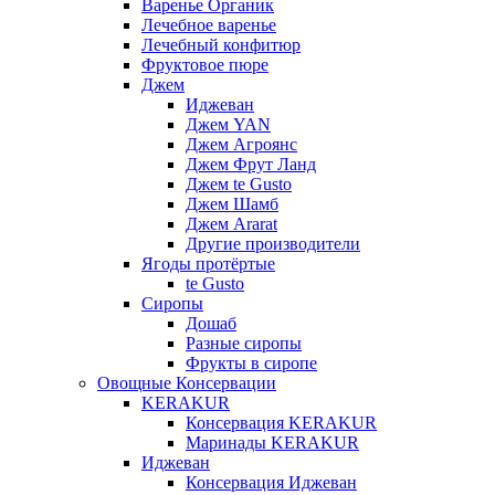
Варенье Органик
Лечебное варенье
Лечебный конфитюр
Фруктовое пюре
Джем
Иджеван
Джем YAN
Джем Агроянс
Джем Фрут Ланд
Джем te Gusto
Джем Шамб
Джем Ararat
Другие производители
Ягоды протёртые
te Gusto
Сиропы
Дошаб
Разные сиропы
Фрукты в сиропе
Овощные Консервации
KERAKUR
Консервация KERAKUR
Маринады KERAKUR
Иджеван
Консервация Иджеван