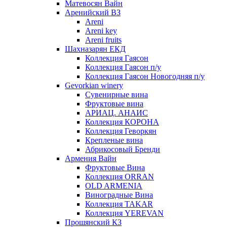
Матевосян Вайн
Аренийский ВЗ
Areni
Areni key
Areni fruits
Шахназарян ЕКД
Коллекция Гаясон
Коллекция Гаясон п/у
Коллекция Гаясон Новогодняя п/у
Gevorkian winery
Сувенирные вина
Фруктовые вина
АРИАЦ. АНАИС
Коллекция КОРОНА
Коллекция Геворкян
Крепленые вина
Абрикосовый Бренди
Армения Вайн
Фруктовые Вина
Коллекция ORRAN
OLD ARMENIA
Виноградные Вина
Коллекция TAKAR
Коллекция YEREVAN
Прошянский КЗ