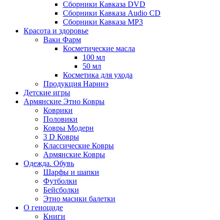
Сборники Кавказа DVD
Сборники Кавказа Audio CD
Сборники Кавказа MP3
Красота и здоровье
Ваки Фарм
Косметические масла
100 мл
50 мл
Косметика для ухода
Продукция Наринэ
Детские игры
Армянские Этно Ковры
Коврики
Половики
Ковры Модерн
3 D Ковры
Классические Ковры
Армянские Ковры
Одежда. Обувь
Шарфы и шапки
Футболки
Бейсболки
Этно масики балетки
О геноциде
Книги