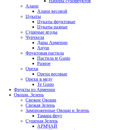
Наборы сухофруктов
Алани
Алани весовой
Цукаты
Цукаты фруктовые
Цукаты разные
Сушеные ягоды
Чурчхела
Дары Армении
Ануш
Фруктовая пастила
Пастила te Gusto
Разное
Орехи
Орехи весовые
Орехи в меду
Te Gusto
Фрукты из Армении
Овощи. Зелень
Свежие Овощи
Свежая Зелень
Замороженные Овощи и Зелень
Тамара фрут
Сушеная Зелень
АРМЧАЙ