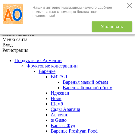
Нашим интернет-магазином намного удобнее
+7 (495) 646-888-1
пользоваться с помощью бесплатного
приложения!
В корзине
0
товаров
Установить
x
Меню каталога
Меню сайта
Вход
Регистрация
Продукты из Армении
Фруктовые консервации
Варенье
ВИТАЛ
Варенья малый объем
Варенья большой объем
Иджеван
Ноян
Шамб
Сады Арагаца
Агроянс
te Gusto
Варга - Фуд
Варенье Proshyan Food