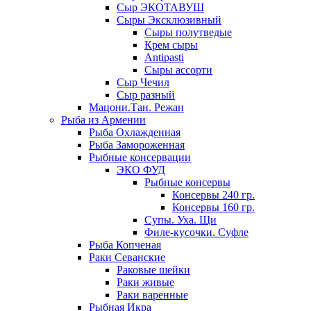
Сыр ЭКОТАВУШ
Сыры Эксклюзивный
Сыры полутведые
Крем сыры
Antipasti
Сыры ассорти
Сыр Чечил
Сыр разный
Мацони.Тан. Режан
Рыба из Армении
Рыба Охлажденная
Рыба Замороженная
Рыбные консервации
ЭКО ФУД
Рыбные консервы
Консервы 240 гр.
Консервы 160 гр.
Супы. Уха. Щи
Филе-кусочки. Суфле
Рыба Копченая
Раки Севанские
Раковые шейки
Раки живые
Раки варенные
Рыбная Икра