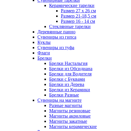
Сувенирные тарелки
Керамические тарелки
Размер 27 х 26 см
Размер 21-18,5 см
Размер 16 - 14 см
Стеклянные тарелки
Деревянные панно
Сувениры из гипса
Куклы
Сувениры из туфа
Флаги
Брелки
Брелки Настальгия
Брелки из Обсидиана
Брелки для Водителя
Брелки с Буквами
Брелки из Дерева
Брелки из Керамики
Брелки Разные
Сувениры на магните
Разные магниты
Магниты резиновые
Магниты акриловые
Магниты закатные
Магниты керамические