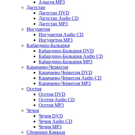
Адыгея MP3
Дагестан
Дагестан DVD
Дагестан Audio CD
Дагестан MP3
Ингушетия
Ингушетия Audio CD
Ингушетия MP3
Кабардино-Балкария
Кабардино-Балкария DVD
Кабардино-Балкария Audio CD
Кабардино-Балкария MP3
Карачаево-Черкесия
Карачаево-Черкесия DVD
Карачаево-Черкесия Audio CD
Карачаево-Черкесия MP3
Осетия
Осетия DVD
Осетия Audio CD
Осетия MP3
Чечня
Чечня DVD
Чечня Audio CD
Чечня MP3
Сборники Кавказа