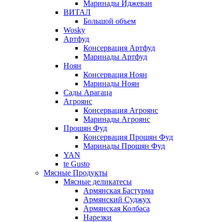
Маринады Иджеван
ВИТАЛ
Большой объем
Wosky
Артфуд
Консервация Артфуд
Маринады Артфуд
Ноян
Консервация Ноян
Маринады Ноян
Сады Арагаца
Агроянс
Консервация Агроянс
Маринады Агроянс
Прошян Фуд
Консервация Прошян Фуд
Маринады Прошян Фуд
YAN
te Gusto
Мясные Продукты
Мясные деликатесы
Армянская Бастурма
Армянский Суджух
Армянская Колбаса
Нарезки