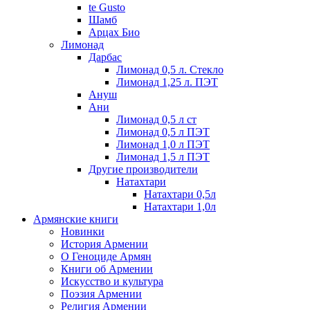
te Gusto
Шамб
Арцах Био
Лимонад
Дарбас
Лимонад 0,5 л. Стекло
Лимонад 1,25 л. ПЭТ
Ануш
Ани
Лимонад 0,5 л ст
Лимонад 0,5 л ПЭТ
Лимонад 1,0 л ПЭТ
Лимонад 1,5 л ПЭТ
Другие производители
Натахтари
Натахтари 0,5л
Натахтари 1,0л
Армянские книги
Новинки
История Армении
О Геноциде Армян
Книги об Армении
Иcкусство и культура
Поэзия Армении
Религия Армении