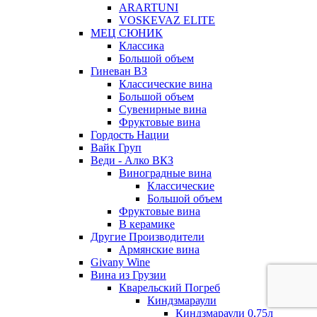
ARARTUNI
VOSKEVAZ ELITE
МЕЦ СЮНИК
Классика
Большой объем
Гиневан ВЗ
Классические вина
Большой объем
Сувенирные вина
Фруктовые вина
Гордость Нации
Вайк Груп
Веди - Алко ВКЗ
Виноградные вина
Классические
Большой объем
Фруктовые вина
В керамике
Другие Производители
Армянские вина
Givany Wine
Вина из Грузии
Кварельский Погреб
Киндзмараули
Киндзмараули 0,75л