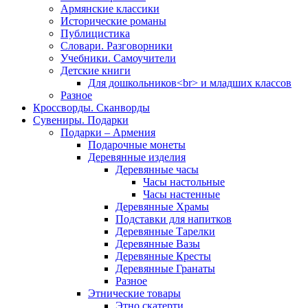
Армянские классики
Исторические романы
Публицистика
Словари. Разговорники
Учебники. Самоучители
Детские книги
Для дошкольников<br> и младших классов
Разное
Кроссворды. Сканворды
Сувениры. Подарки
Подарки – Армения
Подарочные монеты
Деревянные изделия
Деревянные часы
Часы настольные
Часы настенные
Деревянные Храмы
Подставки для напитков
Деревянные Тарелки
Деревянные Вазы
Деревянные Кресты
Деревянные Гранаты
Разное
Этнические товары
Этно скатерти