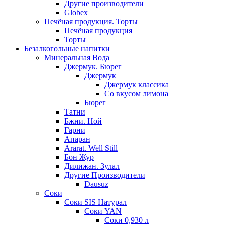
Другие производители
Globex
Печёная продукция. Торты
Печёная продукция
Торты
Безалкогольные напитки
Минеральная Вода
Джермук. Бюрег
Джермук
Джермук классика
Со вкусом лимона
Бюрег
Татни
Бжни. Ной
Гарни
Апаран
Ararat. Well Still
Бон Жур
Дилижан. Зулал
Другие Производители
Dausuz
Соки
Соки SIS Натурал
Соки YAN
Соки 0,930 л