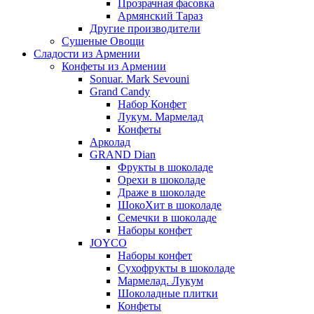
Прозрачная фасовка
Армянский Тараз
Другие производители
Сушеные Овощи
Сладости из Армении
Конфеты из Армении
Sonuar. Mark Sevouni
Grand Candy
Набор Конфет
Лукум. Мармелад
Конфеты
Арколад
GRAND Dian
Фрукты в шоколаде
Орехи в шоколаде
Драже в шоколаде
ШокоХит в шоколаде
Семечки в шоколаде
Наборы конфет
JOYCO
Наборы конфет
Сухофрукты в шоколаде
Мармелад. Лукум
Шоколадные плитки
Конфеты