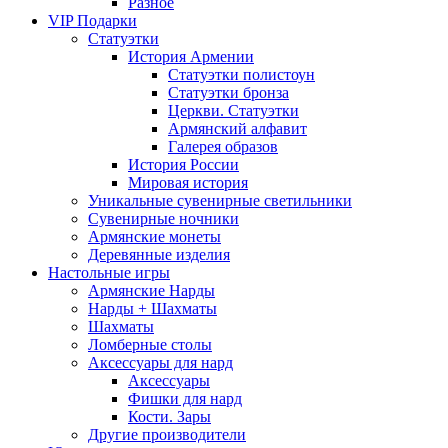
Разное
VIP Подарки
Статуэтки
История Армении
Статуэтки полистоун
Статуэтки бронза
Церкви. Статуэтки
Армянский алфавит
Галерея образов
История России
Мировая история
Уникальные сувенирные светильники
Сувенирные ночники
Армянские монеты
Деревянные изделия
Настольные игры
Армянские Нарды
Нарды + Шахматы
Шахматы
Ломберные столы
Аксессуары для нард
Аксессуары
Фишки для нард
Кости. Зары
Другие производители