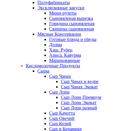
Полуфабрикаты
Эксклюзивные закуски
Мини-рулеты
Сыровяленая вырезка
Говядина сыровяленая
Свинина сыровяленая
Мясные Консервации
Готовые блюда и обеды
Долма
Хаш. Рубец
Ариса. Кавурма
Маринованные
Кисломолочные Продукты
Сыры
Сыр Чанах
Сыр Чанах в ведре
Сыр Чанах Экокат
Сыр Лори
Сыр Лори Премиум
Сыр Лори Экокат
Сыр Лори разный
Сыр Качотта
Сыр Овечий
Сыр Козий
Сыр в Керамике