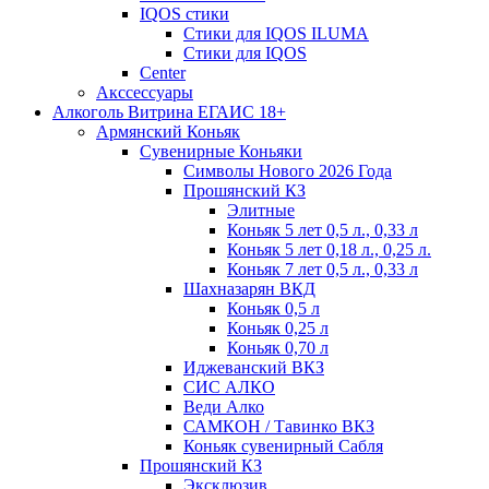
IQOS стики
Стики для IQOS ILUMA
Стики для IQOS
Сenter
Акссессуары
Алкоголь Витрина ЕГАИС 18+
Армянский Коньяк
Сувенирные Коньяки
Символы Нового 2026 Года
Прошянский КЗ
Элитные
Коньяк 5 лет 0,5 л., 0,33 л
Коньяк 5 лет 0,18 л., 0,25 л.
Коньяк 7 лет 0,5 л., 0,33 л
Шахназарян ВКД
Коньяк 0,5 л
Коньяк 0,25 л
Коньяк 0,70 л
Иджеванский ВКЗ
СИС АЛКО
Веди Алко
САМКОН / Тавинко ВКЗ
Коньяк сувенирный Сабля
Прошянский КЗ
Эксклюзив