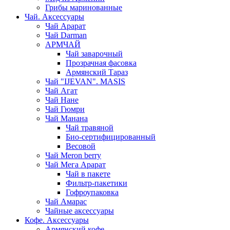
Грибы маринованные
Чай. Аксессуары
Чай Арарат
Чай Darman
АРМЧАЙ
Чай заварочный
Прозрачная фасовка
Армянский Тараз
Чай "IJEVAN". MASIS
Чай Агат
Чай Нане
Чай Гюмри
Чай Манана
Чай травяной
Био-сертифицированный
Весовой
Чай Meron berry
Чай Мега Арарат
Чай в пакете
Фильтр-пакетики
Гофроупаковка
Чай Амарас
Чайные аксессуары
Кофе. Аксессуары
Армянский кофе