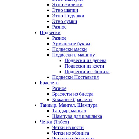
Этно жилетки
Этно шапки
Этно Подушки
Этно сумки
Разное
Подвески
Разное
Армянские буквы
Подвески маски
Подвески в машину
Подвески из дерева
Подвески из кости
Подвески из эбонита
Подвески Ностальгия
Браслеты
Разное
Браслеты из бисера
Кожаные браслеты
Тандыр, Мангал, Шампура
Тандыр, мангал
Шампура для шашлыка
Четки (Тзбех)
Четки из кости
Четки из эбонита
Четки из обсидиана