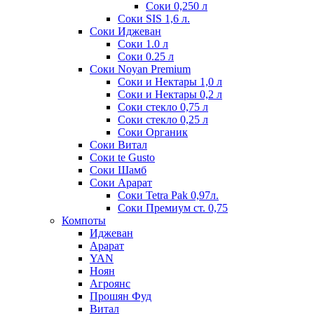
Соки 0,250 л
Соки SIS 1,6 л.
Соки Иджеван
Соки 1.0 л
Соки 0.25 л
Соки Noyan Premium
Соки и Нектары 1,0 л
Соки и Нектары 0,2 л
Соки стекло 0,75 л
Соки стекло 0,25 л
Соки Органик
Соки Витал
Соки te Gusto
Соки Шамб
Соки Арарат
Соки Tetra Pak 0,97л.
Соки Премиум ст. 0,75
Компоты
Иджеван
Арарат
YAN
Ноян
Агроянс
Прошян Фуд
Витал