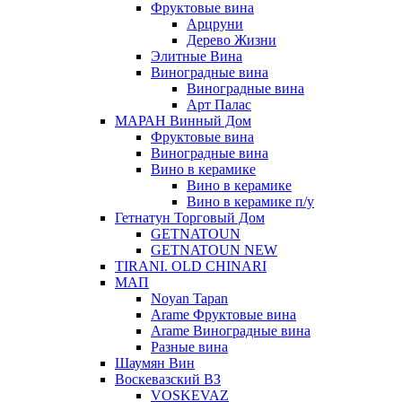
Фруктовые вина
Арцруни
Дерево Жизни
Элитные Вина
Виноградные вина
Виноградные вина
Арт Палас
МАРАН Винный Дом
Фруктовые вина
Виноградные вина
Вино в керамике
Вино в керамике
Вино в керамике п/у
Гетнатун Торговый Дом
GETNATOUN
GETNATOUN NEW
TIRANI. OLD CHINARI
МАП
Noyan Tapan
Arame Фруктовые вина
Arame Виноградные вина
Разные вина
Шаумян Вин
Воскевазский ВЗ
VOSKEVAZ