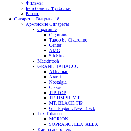
Фильмы
Бейсболки / Футболки
Разное
Сигареты. Витрина 18+
Армянские Сигареты
Cigaronne
Cigaronne
Tattoo by Cigaronne
Center
AMG
5th Street
Mackintosh
GRAND TABACCO
Akhtamar
Ararat
Nostalgia
Classic
TIP TOP
TRIUMPH. VIP
MT. BLACK TIP
GT. Elegant. New Bleck
Lex Tobacco
MORION
SOPRANO, LEX, ALEX
Karelia and others