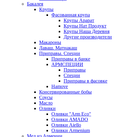
Бакалея
Крупы
Фасованная крупа
Крупы Арарат
Крупы Нат Продукт
Крупы Наша Деревня
Другие производители
Макароны
Лаваш. Матнакаш
Приправы. Специи
Приправы в банке
АРМСПЕЦИИ
Приправы
Специи
Приправы в фасовке
Hamove
Консервированные бобы
Соусы
Масло
Оливки
Оливки "Arm Eco"
Оливки AMADO
Оливки Aiello
Оливки Armenium
Мед из Армении