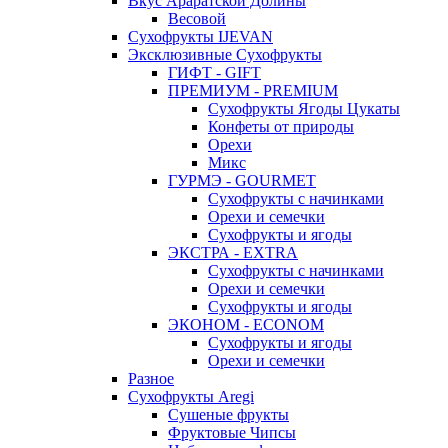
Вкус Араратской Долины
Весовой
Сухофрукты IJEVAN
Эксклюзивные Сухофрукты
ГИФТ - GIFT
ПРЕМИУМ - PREMIUM
Сухофрукты Ягоды Цукаты
Конфеты от природы
Орехи
Микс
ГУРМЭ - GOURMET
Сухофрукты с начинками
Орехи и семечки
Сухофрукты и ягоды
ЭКСТРА - EXTRA
Сухофрукты с начинками
Орехи и семечки
Сухофрукты и ягоды
ЭКОНОМ - ECONOM
Сухофрукты и ягоды
Орехи и семечки
Разное
Сухофрукты Aregi
Сушеные фрукты
Фруктовые Чипсы