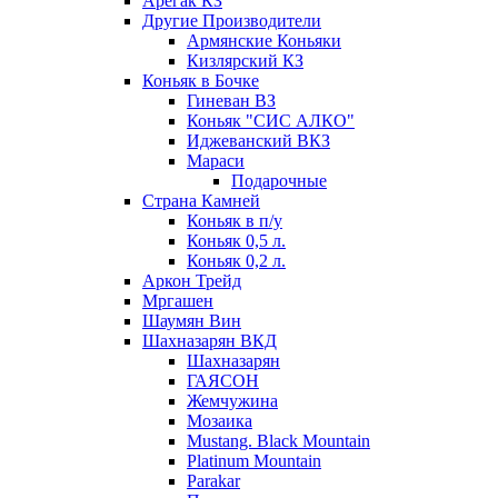
Арегак КЗ
Другие Производители
Армянские Коньяки
Кизлярский КЗ
Коньяк в Бочке
Гиневан ВЗ
Коньяк "СИС АЛКО"
Иджеванский ВКЗ
Мараси
Подарочные
Страна Камней
Коньяк в п/у
Коньяк 0,5 л.
Коньяк 0,2 л.
Аркон Трейд
Мргашен
Шаумян Вин
Шахназарян ВКД
Шахназарян
ГАЯСОН
Жемчужина
Мозаика
Mustang. Black Mountain
Platinum Mountain
Parakar