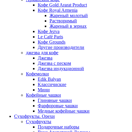
Кофе Gold Ararat Product
Кофе Royal Armenia
Жареный молотый
Растворимый
Жареный в зернах
Кофе Jezva
Le Café Paris
Кофе Grounds
Другие производители
джезва для кофе
Джезва
Джезва с песком
Джезва индукционной
Кофемолки
Edik Balyan
Классичиские
Мини
Кофейные чашки
Глиняные чашки
Фарфоровые чашки
Медные кофейные чашки
Сухофрукты. Орехи
Сухофрукты
Подарочные наборы