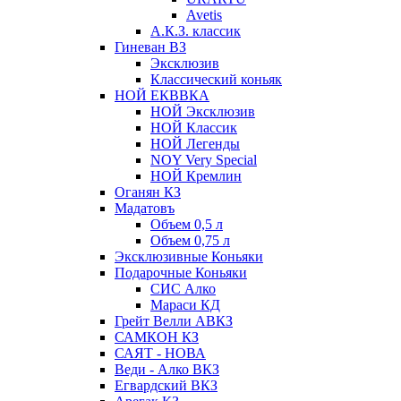
Avetis
А.К.З. классик
Гиневан ВЗ
Эксклюзив
Классический коньяк
НОЙ ЕКВВКА
НОЙ Эксклюзив
НОЙ Классик
НОЙ Легенды
NOY Very Speсial
НОЙ Кремлин
Оганян КЗ
Мадатовъ
Объем 0,5 л
Объем 0,75 л
Эксклюзивные Коньяки
Подарочные Коньяки
СИС Алко
Мараси КД
Грейт Велли АВКЗ
САМКОН КЗ
САЯТ - НОВА
Веди - Алко ВКЗ
Егвардский ВКЗ