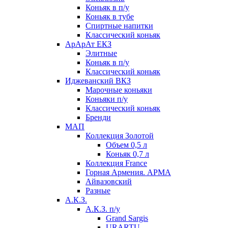
Коньяк в п/у
Коньяк в тубе
Спиртные напитки
Классический коньяк
АрАрАт ЕКЗ
Элитные
Коньяк в п/у
Классический коньяк
Иджеванский ВКЗ
Марочные коньяки
Коньяки п/у
Классический коньяк
Бренди
МАП
Коллекция Золотой
Объем 0,5 л
Коньяк 0,7 л
Коллекция France
Горная Армения. АРМА
Айвазовский
Разные
А.К.З.
А.К.З. п/у
Grand Sargis
URARTU