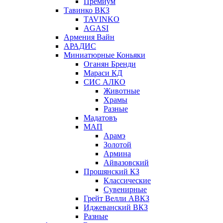
Премиум
Тавинко ВКЗ
TAVINKO
AGASI
Армения Вайн
АРАДИС
Миниатюрные Коньяки
Оганян Бренди
Мараси КД
СИС АЛКО
Животные
Храмы
Разные
Мадатовъ
МАП
Арамэ
Золотой
Армина
Айвазовский
Прошянский КЗ
Классические
Сувенирные
Грейт Велли АВКЗ
Иджеванский ВКЗ
Разные