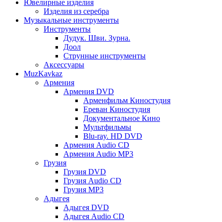
Ювелирные изделия
Изделия из серебра
Музыкальные инструменты
Инструменты
Дудук. Шви. Зурна.
Доол
Струнные инструменты
Аксессуары
MuzKavkaz
Армения
Армения DVD
Арменфильм Киностудия
Ереван Киностудия
Документальное Кино
Мультфильмы
Blu-ray. HD DVD
Армения Audio CD
Армения Audio MP3
Грузия
Грузия DVD
Грузия Audio CD
Грузия MP3
Адыгея
Адыгея DVD
Адыгея Audio CD