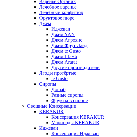
Варенье Органик
Лечебное варенье
Лечебный конфитюр
Фруктовое пюре
Джем
Иджеван
Джем YAN
Джем Агроянс
Джем Фрут Ланд
Джем te Gusto
Джем Шамб
Джем Ararat
Другие производители
Ягоды протёртые
te Gusto
Сиропы
Дошаб
Разные сиропы
Фрукты в сиропе
Овощные Консервации
KERAKUR
Консервация KERAKUR
Маринады KERAKUR
Иджеван
Консервация Иджеван