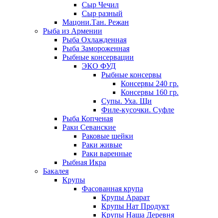
Сыр Чечил
Сыр разный
Мацони.Тан. Режан
Рыба из Армении
Рыба Охлажденная
Рыба Замороженная
Рыбные консервации
ЭКО ФУД
Рыбные консервы
Консервы 240 гр.
Консервы 160 гр.
Супы. Уха. Щи
Филе-кусочки. Суфле
Рыба Копченая
Раки Севанские
Раковые шейки
Раки живые
Раки варенные
Рыбная Икра
Бакалея
Крупы
Фасованная крупа
Крупы Арарат
Крупы Нат Продукт
Крупы Наша Деревня