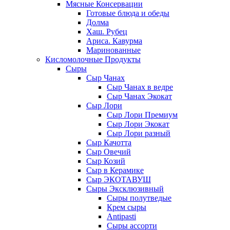
Мясные Консервации
Готовые блюда и обеды
Долма
Хаш. Рубец
Ариса. Кавурма
Маринованные
Кисломолочные Продукты
Сыры
Сыр Чанах
Сыр Чанах в ведре
Сыр Чанах Экокат
Сыр Лори
Сыр Лори Премиум
Сыр Лори Экокат
Сыр Лори разный
Сыр Качотта
Сыр Овечий
Сыр Козий
Сыр в Керамике
Сыр ЭКОТАВУШ
Сыры Эксклюзивный
Сыры полутведые
Крем сыры
Antipasti
Сыры ассорти