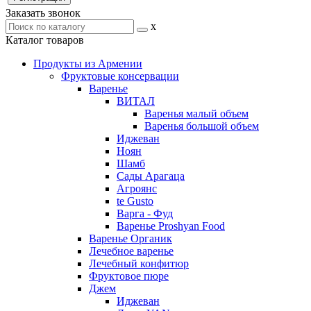
Заказать звонок
x
Каталог товаров
Продукты из Армении
Фруктовые консервации
Варенье
ВИТАЛ
Варенья малый объем
Варенья большой объем
Иджеван
Ноян
Шамб
Сады Арагаца
Агроянс
te Gusto
Варга - Фуд
Варенье Proshyan Food
Варенье Органик
Лечебное варенье
Лечебный конфитюр
Фруктовое пюре
Джем
Иджеван