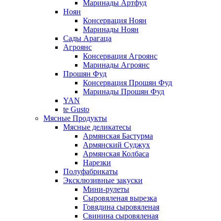
Маринады Артфуд
Ноян
Консервация Ноян
Маринады Ноян
Сады Арагаца
Агроянс
Консервация Агроянс
Маринады Агроянс
Прошян Фуд
Консервация Прошян Фуд
Маринады Прошян Фуд
YAN
te Gusto
Мясные Продукты
Мясные деликатесы
Армянская Бастурма
Армянский Суджух
Армянская Колбаса
Нарезки
Полуфабрикаты
Эксклюзивные закуски
Мини-рулеты
Сыровяленая вырезка
Говядина сыровяленая
Свинина сыровяленая