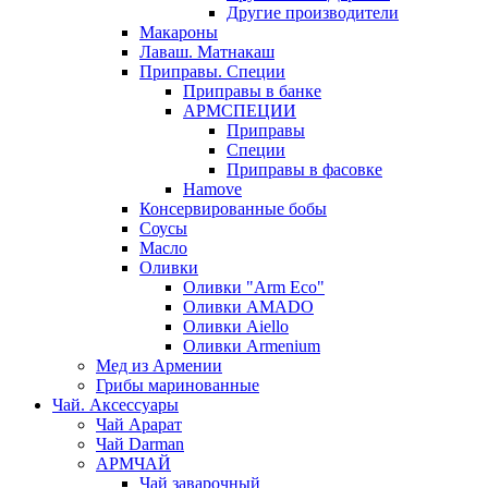
Другие производители
Макароны
Лаваш. Матнакаш
Приправы. Специи
Приправы в банке
АРМСПЕЦИИ
Приправы
Специи
Приправы в фасовке
Hamove
Консервированные бобы
Соусы
Масло
Оливки
Оливки "Arm Eco"
Оливки AMADO
Оливки Aiello
Оливки Armenium
Мед из Армении
Грибы маринованные
Чай. Аксессуары
Чай Арарат
Чай Darman
АРМЧАЙ
Чай заварочный