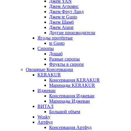
Джем YAN
Джем Агроянс
Джем Фрут Ланд
Джем te Gusto
Джем Шамб
Джем Ararat
Другие производители
Ягоды протёртые
te Gusto
Сиропы
Дошаб
Разные сиропы
Фрукты в сиропе
Овощные Консервации
KERAKUR
Консервация KERAKUR
Маринады KERAKUR
Иджеван
Консервация Иджеван
Маринады Иджеван
ВИТАЛ
Большой объем
Wosky
Артфуд
Консервация Артфуд