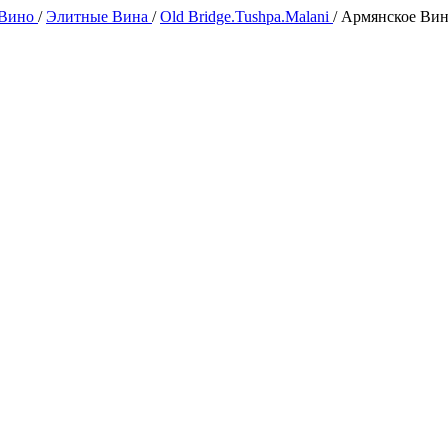
 Вино
/
Элитные Вина
/
Old Bridge.Tushpa.Malani
/
Армянское Вин