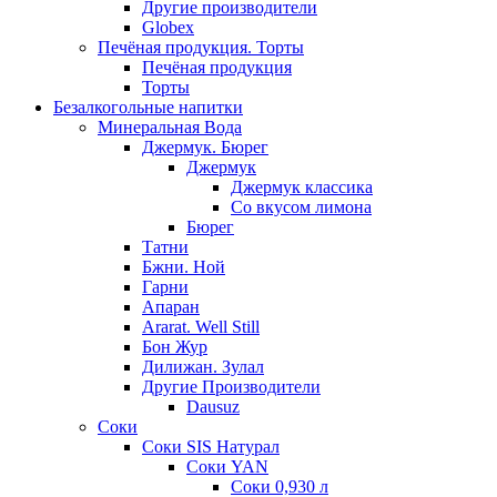
Другие производители
Globex
Печёная продукция. Торты
Печёная продукция
Торты
Безалкогольные напитки
Минеральная Вода
Джермук. Бюрег
Джермук
Джермук классика
Со вкусом лимона
Бюрег
Татни
Бжни. Ной
Гарни
Апаран
Ararat. Well Still
Бон Жур
Дилижан. Зулал
Другие Производители
Dausuz
Соки
Соки SIS Натурал
Соки YAN
Соки 0,930 л