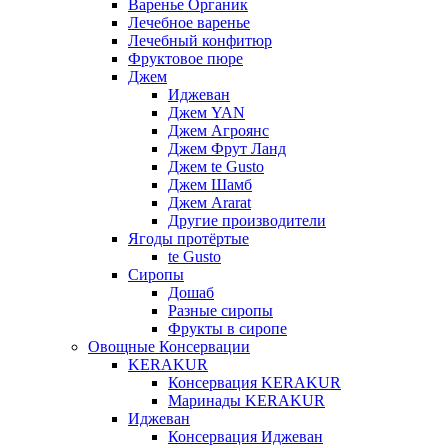
Варенье Органик
Лечебное варенье
Лечебный конфитюр
Фруктовое пюре
Джем
Иджеван
Джем YAN
Джем Агроянс
Джем Фрут Ланд
Джем te Gusto
Джем Шамб
Джем Ararat
Другие производители
Ягоды протёртые
te Gusto
Сиропы
Дошаб
Разные сиропы
Фрукты в сиропе
Овощные Консервации
KERAKUR
Консервация KERAKUR
Маринады KERAKUR
Иджеван
Консервация Иджеван