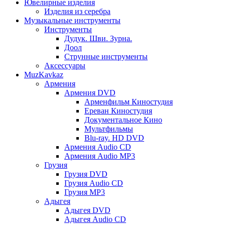
Ювелирные изделия
Изделия из серебра
Музыкальные инструменты
Инструменты
Дудук. Шви. Зурна.
Доол
Струнные инструменты
Аксессуары
MuzKavkaz
Армения
Армения DVD
Арменфильм Киностудия
Ереван Киностудия
Документальное Кино
Мультфильмы
Blu-ray. HD DVD
Армения Audio CD
Армения Audio MP3
Грузия
Грузия DVD
Грузия Audio CD
Грузия MP3
Адыгея
Адыгея DVD
Адыгея Audio CD