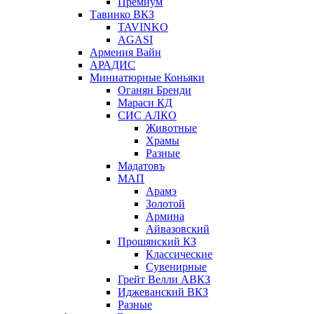
Премиум
Тавинко ВКЗ
TAVINKO
AGASI
Армения Вайн
АРАДИС
Миниатюрные Коньяки
Оганян Бренди
Мараси КД
СИС АЛКО
Животные
Храмы
Разные
Мадатовъ
МАП
Арамэ
Золотой
Армина
Айвазовский
Прошянский КЗ
Классические
Сувенирные
Грейт Велли АВКЗ
Иджеванский ВКЗ
Разные