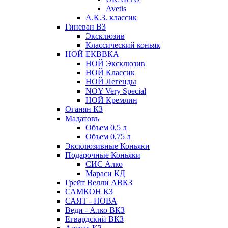
Avetis
А.К.З. классик
Гиневан ВЗ
Эксклюзив
Классический коньяк
НОЙ ЕКВВКА
НОЙ Эксклюзив
НОЙ Классик
НОЙ Легенды
NOY Very Speсial
НОЙ Кремлин
Оганян КЗ
Мадатовъ
Объем 0,5 л
Объем 0,75 л
Эксклюзивные Коньяки
Подарочные Коньяки
СИС Алко
Мараси КД
Грейт Велли АВКЗ
САМКОН КЗ
САЯТ - НОВА
Веди - Алко ВКЗ
Егвардский ВКЗ