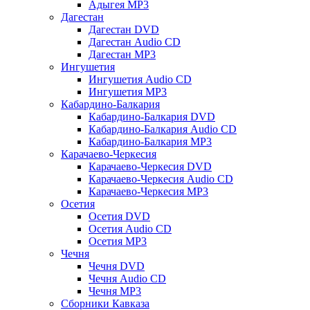
Адыгея MP3
Дагестан
Дагестан DVD
Дагестан Audio CD
Дагестан MP3
Ингушетия
Ингушетия Audio CD
Ингушетия MP3
Кабардино-Балкария
Кабардино-Балкария DVD
Кабардино-Балкария Audio CD
Кабардино-Балкария MP3
Карачаево-Черкесия
Карачаево-Черкесия DVD
Карачаево-Черкесия Audio CD
Карачаево-Черкесия MP3
Осетия
Осетия DVD
Осетия Audio CD
Осетия MP3
Чечня
Чечня DVD
Чечня Audio CD
Чечня MP3
Сборники Кавказа