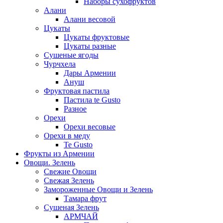
Наборы сухофруктов
Алани
Алани весовой
Цукаты
Цукаты фруктовые
Цукаты разные
Сушеные ягоды
Чурчхела
Дары Армении
Ануш
Фруктовая пастила
Пастила te Gusto
Разное
Орехи
Орехи весовые
Орехи в меду
Te Gusto
Фрукты из Армении
Овощи. Зелень
Свежие Овощи
Свежая Зелень
Замороженные Овощи и Зелень
Тамара фрут
Сушеная Зелень
АРМЧАЙ