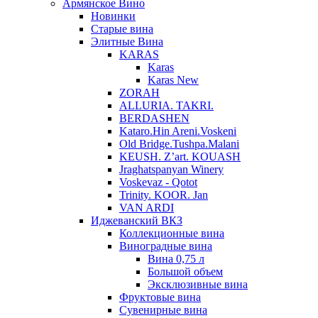
Армянское Вино
Новинки
Старые вина
Элитные Вина
KARAS
Karas
Karas New
ZORAH
ALLURIA. TAKRI.
BERDASHEN
Kataro.Hin Areni.Voskeni
Old Bridge.Tushpa.Malani
KEUSH. Z’art. KOUASH
Jraghatspanyan Winery
Voskevaz - Qotot
Trinity. KOOR. Jan
VAN ARDI
Иджеванский ВКЗ
Коллекционные вина
Виноградные вина
Вина 0,75 л
Большой объем
Эксклюзивные вина
Фруктовые вина
Cувенирные вина