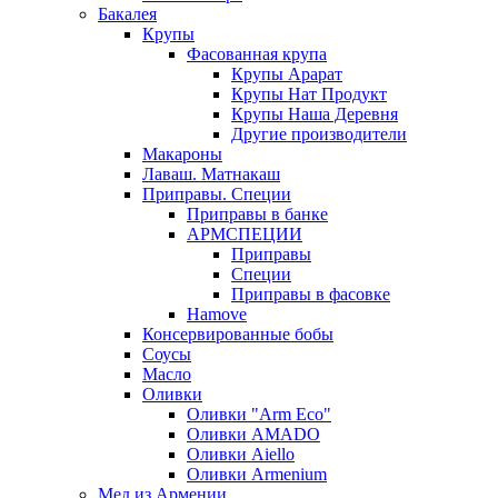
Бакалея
Крупы
Фасованная крупа
Крупы Арарат
Крупы Нат Продукт
Крупы Наша Деревня
Другие производители
Макароны
Лаваш. Матнакаш
Приправы. Специи
Приправы в банке
АРМСПЕЦИИ
Приправы
Специи
Приправы в фасовке
Hamove
Консервированные бобы
Соусы
Масло
Оливки
Оливки "Arm Eco"
Оливки AMADO
Оливки Aiello
Оливки Armenium
Мед из Армении