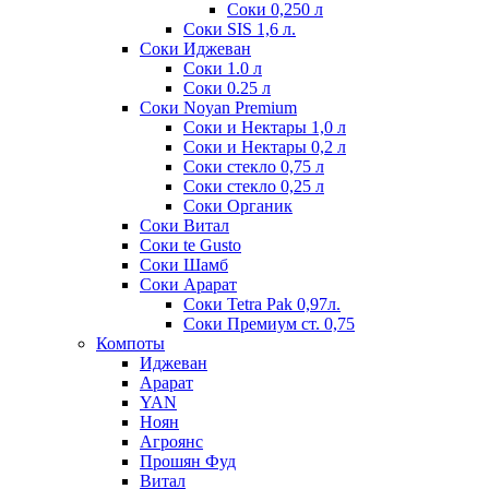
Соки 0,250 л
Соки SIS 1,6 л.
Соки Иджеван
Соки 1.0 л
Соки 0.25 л
Соки Noyan Premium
Соки и Нектары 1,0 л
Соки и Нектары 0,2 л
Соки стекло 0,75 л
Соки стекло 0,25 л
Соки Органик
Соки Витал
Соки te Gusto
Соки Шамб
Соки Арарат
Соки Tetra Pak 0,97л.
Соки Премиум ст. 0,75
Компоты
Иджеван
Арарат
YAN
Ноян
Агроянс
Прошян Фуд
Витал