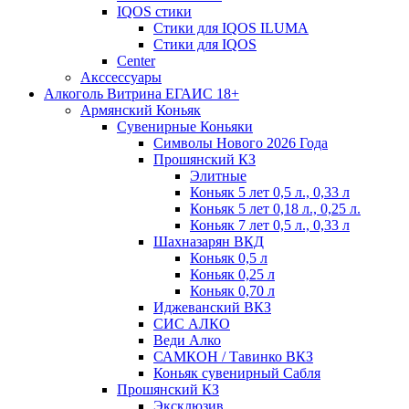
IQOS стики
Стики для IQOS ILUMA
Стики для IQOS
Сenter
Акссессуары
Алкоголь Витрина ЕГАИС 18+
Армянский Коньяк
Сувенирные Коньяки
Символы Нового 2026 Года
Прошянский КЗ
Элитные
Коньяк 5 лет 0,5 л., 0,33 л
Коньяк 5 лет 0,18 л., 0,25 л.
Коньяк 7 лет 0,5 л., 0,33 л
Шахназарян ВКД
Коньяк 0,5 л
Коньяк 0,25 л
Коньяк 0,70 л
Иджеванский ВКЗ
СИС АЛКО
Веди Алко
САМКОН / Тавинко ВКЗ
Коньяк сувенирный Сабля
Прошянский КЗ
Эксклюзив