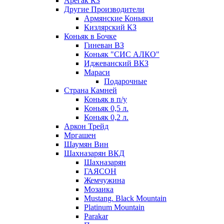
Арегак КЗ
Другие Производители
Армянские Коньяки
Кизлярский КЗ
Коньяк в Бочке
Гиневан ВЗ
Коньяк "СИС АЛКО"
Иджеванский ВКЗ
Мараси
Подарочные
Страна Камней
Коньяк в п/у
Коньяк 0,5 л.
Коньяк 0,2 л.
Аркон Трейд
Мргашен
Шаумян Вин
Шахназарян ВКД
Шахназарян
ГАЯСОН
Жемчужина
Мозаика
Mustang. Black Mountain
Platinum Mountain
Parakar