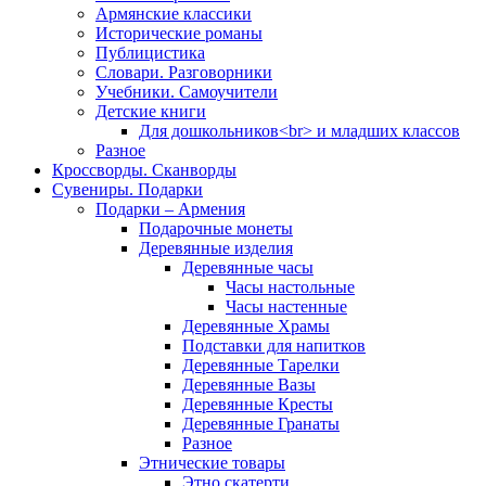
Армянские классики
Исторические романы
Публицистика
Словари. Разговорники
Учебники. Самоучители
Детские книги
Для дошкольников<br> и младших классов
Разное
Кроссворды. Сканворды
Сувениры. Подарки
Подарки – Армения
Подарочные монеты
Деревянные изделия
Деревянные часы
Часы настольные
Часы настенные
Деревянные Храмы
Подставки для напитков
Деревянные Тарелки
Деревянные Вазы
Деревянные Кресты
Деревянные Гранаты
Разное
Этнические товары
Этно скатерти