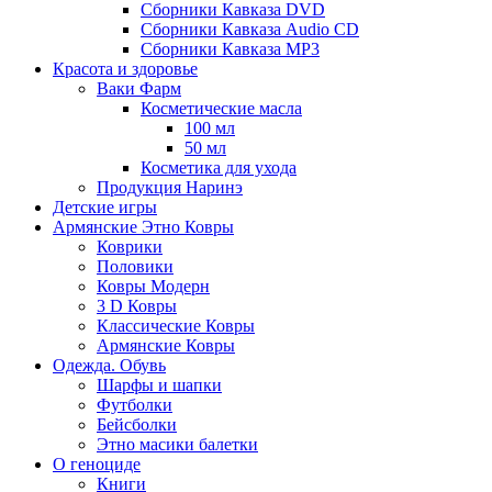
Сборники Кавказа DVD
Сборники Кавказа Audio CD
Сборники Кавказа MP3
Красота и здоровье
Ваки Фарм
Косметические масла
100 мл
50 мл
Косметика для ухода
Продукция Наринэ
Детские игры
Армянские Этно Ковры
Коврики
Половики
Ковры Модерн
3 D Ковры
Классические Ковры
Армянские Ковры
Одежда. Обувь
Шарфы и шапки
Футболки
Бейсболки
Этно масики балетки
О геноциде
Книги