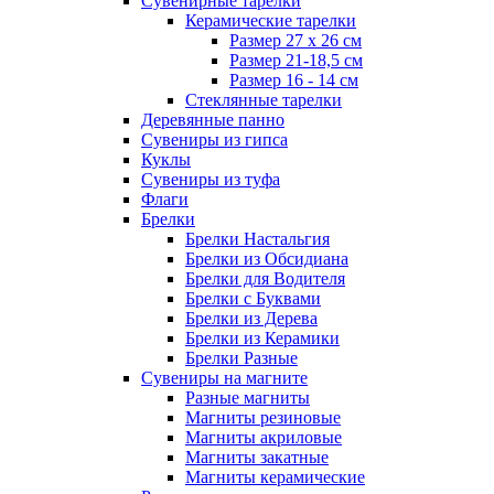
Сувенирные тарелки
Керамические тарелки
Размер 27 х 26 см
Размер 21-18,5 см
Размер 16 - 14 см
Стеклянные тарелки
Деревянные панно
Сувениры из гипса
Куклы
Сувениры из туфа
Флаги
Брелки
Брелки Настальгия
Брелки из Обсидиана
Брелки для Водителя
Брелки с Буквами
Брелки из Дерева
Брелки из Керамики
Брелки Разные
Сувениры на магните
Разные магниты
Магниты резиновые
Магниты акриловые
Магниты закатные
Магниты керамические