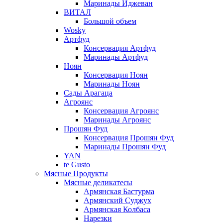
Маринады Иджеван
ВИТАЛ
Большой объем
Wosky
Артфуд
Консервация Артфуд
Маринады Артфуд
Ноян
Консервация Ноян
Маринады Ноян
Сады Арагаца
Агроянс
Консервация Агроянс
Маринады Агроянс
Прошян Фуд
Консервация Прошян Фуд
Маринады Прошян Фуд
YAN
te Gusto
Мясные Продукты
Мясные деликатесы
Армянская Бастурма
Армянский Суджух
Армянская Колбаса
Нарезки