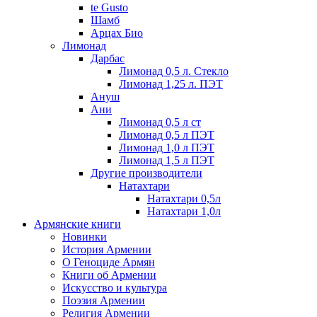
te Gusto
Шамб
Арцах Био
Лимонад
Дарбас
Лимонад 0,5 л. Стекло
Лимонад 1,25 л. ПЭТ
Ануш
Ани
Лимонад 0,5 л ст
Лимонад 0,5 л ПЭТ
Лимонад 1,0 л ПЭТ
Лимонад 1,5 л ПЭТ
Другие производители
Натахтари
Натахтари 0,5л
Натахтари 1,0л
Армянские книги
Новинки
История Армении
О Геноциде Армян
Книги об Армении
Иcкусство и культура
Поэзия Армении
Религия Армении