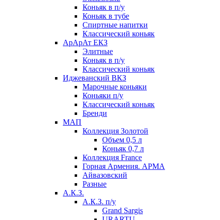
Коньяк в п/у
Коньяк в тубе
Спиртные напитки
Классический коньяк
АрАрАт ЕКЗ
Элитные
Коньяк в п/у
Классический коньяк
Иджеванский ВКЗ
Марочные коньяки
Коньяки п/у
Классический коньяк
Бренди
МАП
Коллекция Золотой
Объем 0,5 л
Коньяк 0,7 л
Коллекция France
Горная Армения. АРМА
Айвазовский
Разные
А.К.З.
А.К.З. п/у
Grand Sargis
URARTU