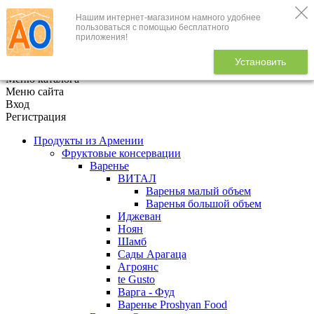
Нашим интернет-магазином намного удобнее
+7 (495) 646-888-1
пользоваться с помощью бесплатного
приложения!
В корзине
0
товаров
Установить
x
Меню каталога
Меню сайта
Вход
Регистрация
Продукты из Армении
Фруктовые консервации
Варенье
ВИТАЛ
Варенья малый объем
Варенья большой объем
Иджеван
Ноян
Шамб
Сады Арагаца
Агроянс
te Gusto
Варга - Фуд
Варенье Proshyan Food