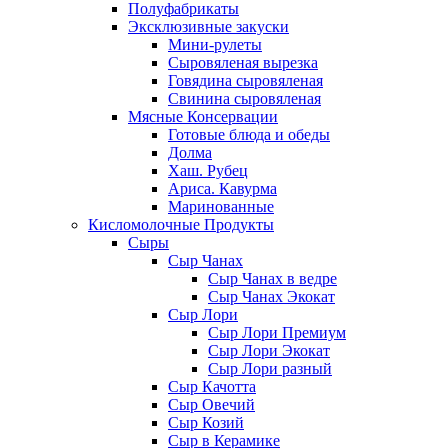
Полуфабрикаты
Эксклюзивные закуски
Мини-рулеты
Сыровяленая вырезка
Говядина сыровяленая
Свинина сыровяленая
Мясные Консервации
Готовые блюда и обеды
Долма
Хаш. Рубец
Ариса. Кавурма
Маринованные
Кисломолочные Продукты
Сыры
Сыр Чанах
Сыр Чанах в ведре
Сыр Чанах Экокат
Сыр Лори
Сыр Лори Премиум
Сыр Лори Экокат
Сыр Лори разный
Сыр Качотта
Сыр Овечий
Сыр Козий
Сыр в Керамике