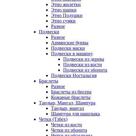
Этно жилетки
Этно шапки
Этно Подушки
Этно сумки
Разное
Подвески
Разное
Армянские буквы
Подвески маски
Подвески в машину
Подвески из дерева
Подвески из кости
Подвески из эбонита
Подвески Ностальгия
Браслеты
Разное
Браслеты из бисера
Кожаные браслеты
Тандыр, Мангал, Шампура
Тандыр, мангал
Шампура для шашлыка
Четки (Тзбех)
Четки из кости
Четки из эбонита
Четки из обсидиана