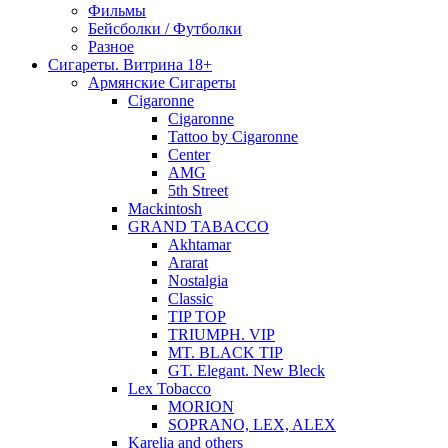
Фильмы
Бейсболки / Футболки
Разное
Сигареты. Витрина 18+
Армянские Сигареты
Cigaronne
Cigaronne
Tattoo by Cigaronne
Center
AMG
5th Street
Mackintosh
GRAND TABACCO
Akhtamar
Ararat
Nostalgia
Classic
TIP TOP
TRIUMPH. VIP
MT. BLACK TIP
GT. Elegant. New Bleck
Lex Tobacco
MORION
SOPRANO, LEX, ALEX
Karelia and others