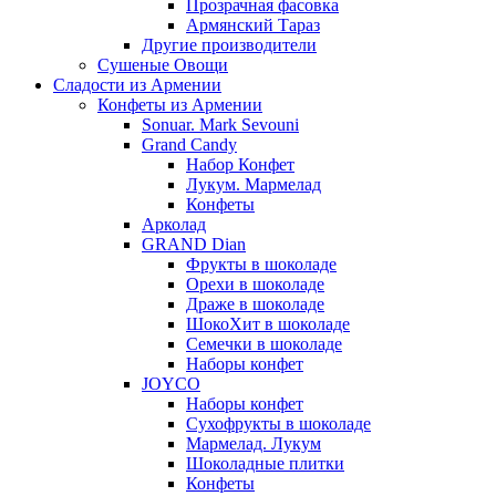
Прозрачная фасовка
Армянский Тараз
Другие производители
Сушеные Овощи
Сладости из Армении
Конфеты из Армении
Sonuar. Mark Sevouni
Grand Candy
Набор Конфет
Лукум. Мармелад
Конфеты
Арколад
GRAND Dian
Фрукты в шоколаде
Орехи в шоколаде
Драже в шоколаде
ШокоХит в шоколаде
Семечки в шоколаде
Наборы конфет
JOYCO
Наборы конфет
Сухофрукты в шоколаде
Мармелад. Лукум
Шоколадные плитки
Конфеты