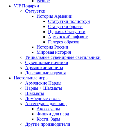
Разное
VIP Подарки
Статуэтки
История Армении
Статуэтки полистоун
Статуэтки бронза
Церкви. Статуэтки
Армянский алфавит
Галерея образов
История России
Мировая история
Уникальные сувенирные светильники
Сувенирные ночники
Армянские монеты
Деревянные изделия
Настольные игры
Армянские Нарды
Нарды + Шахматы
Шахматы
Ломберные столы
Аксессуары для нард
Аксессуары
Фишки для нард
Кости. Зары
Другие производители