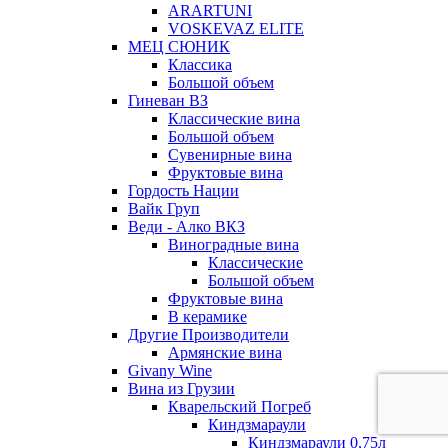
ARARTUNI
VOSKEVAZ ELITE
МЕЦ СЮНИК
Классика
Большой объем
Гиневан ВЗ
Классические вина
Большой объем
Сувенирные вина
Фруктовые вина
Гордость Нации
Вайк Груп
Веди - Алко ВКЗ
Виноградные вина
Классические
Большой объем
Фруктовые вина
В керамике
Другие Производители
Армянские вина
Givany Wine
Вина из Грузии
Кварельский Погреб
Киндзмараули
Киндзмараули 0,75л