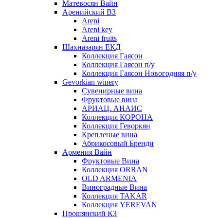
Матевосян Вайн
Аренийский ВЗ
Areni
Areni key
Areni fruits
Шахназарян ЕКД
Коллекция Гаясон
Коллекция Гаясон п/у
Коллекция Гаясон Новогодняя п/у
Gevorkian winery
Сувенирные вина
Фруктовые вина
АРИАЦ. АНАИС
Коллекция КОРОНА
Коллекция Геворкян
Крепленые вина
Абрикосовый Бренди
Армения Вайн
Фруктовые Вина
Коллекция ORRAN
OLD ARMENIA
Виноградные Вина
Коллекция TAKAR
Коллекция YEREVAN
Прошянский КЗ