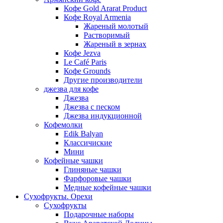
Кофе Gold Ararat Product
Кофе Royal Armenia
Жареный молотый
Растворимый
Жареный в зернах
Кофе Jezva
Le Café Paris
Кофе Grounds
Другие производители
джезва для кофе
Джезва
Джезва с песком
Джезва индукционной
Кофемолки
Edik Balyan
Классичиские
Мини
Кофейные чашки
Глиняные чашки
Фарфоровые чашки
Медные кофейные чашки
Сухофрукты. Орехи
Сухофрукты
Подарочные наборы