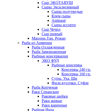
Сыр ЭКОТАВУШ
Сыры Эксклюзивный
Сыры полутведые
Крем сыры
Antipasti
Сыры ассорти
Сыр Чечил
Сыр разный
Мацони.Тан. Режан
Рыба из Армении
Рыба Охлажденная
Рыба Замороженная
Рыбные консервации
ЭКО ФУД
Рыбные консервы
Консервы 240 гр.
Консервы 160 гр.
Супы. Уха. Щи
Филе-кусочки. Суфле
Рыба Копченая
Раки Севанские
Раковые шейки
Раки живые
Раки варенные
Рыбная Икра