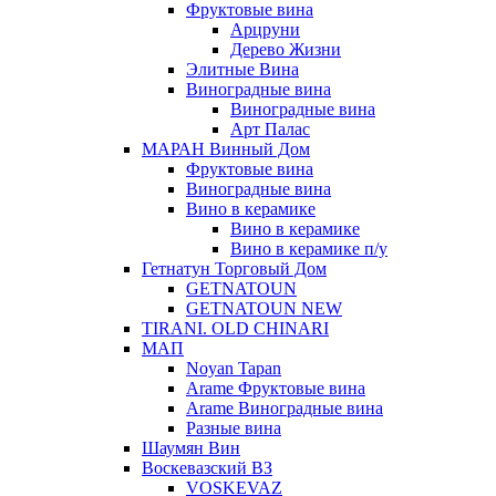
Фруктовые вина
Арцруни
Дерево Жизни
Элитные Вина
Виноградные вина
Виноградные вина
Арт Палас
МАРАН Винный Дом
Фруктовые вина
Виноградные вина
Вино в керамике
Вино в керамике
Вино в керамике п/у
Гетнатун Торговый Дом
GETNATOUN
GETNATOUN NEW
TIRANI. OLD CHINARI
МАП
Noyan Tapan
Arame Фруктовые вина
Arame Виноградные вина
Разные вина
Шаумян Вин
Воскевазский ВЗ
VOSKEVAZ