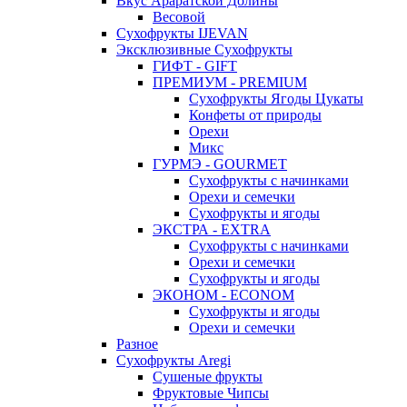
Вкус Араратской Долины
Весовой
Сухофрукты IJEVAN
Эксклюзивные Сухофрукты
ГИФТ - GIFT
ПРЕМИУМ - PREMIUM
Сухофрукты Ягоды Цукаты
Конфеты от природы
Орехи
Микс
ГУРМЭ - GOURMET
Сухофрукты с начинками
Орехи и семечки
Сухофрукты и ягоды
ЭКСТРА - EXTRA
Сухофрукты с начинками
Орехи и семечки
Сухофрукты и ягоды
ЭКОНОМ - ECONOM
Сухофрукты и ягоды
Орехи и семечки
Разное
Сухофрукты Aregi
Сушеные фрукты
Фруктовые Чипсы