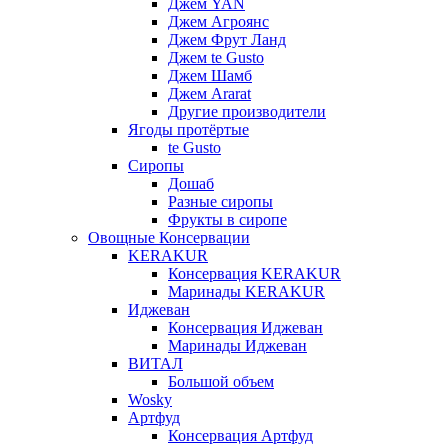
Джем YAN
Джем Агроянс
Джем Фрут Ланд
Джем te Gusto
Джем Шамб
Джем Ararat
Другие производители
Ягоды протёртые
te Gusto
Сиропы
Дошаб
Разные сиропы
Фрукты в сиропе
Овощные Консервации
KERAKUR
Консервация KERAKUR
Маринады KERAKUR
Иджеван
Консервация Иджеван
Маринады Иджеван
ВИТАЛ
Большой объем
Wosky
Артфуд
Консервация Артфуд