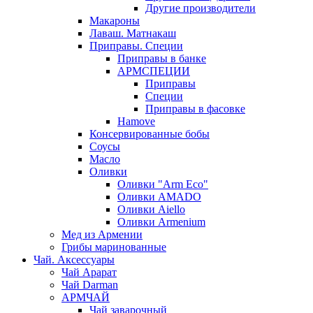
Другие производители
Макароны
Лаваш. Матнакаш
Приправы. Специи
Приправы в банке
АРМСПЕЦИИ
Приправы
Специи
Приправы в фасовке
Hamove
Консервированные бобы
Соусы
Масло
Оливки
Оливки "Arm Eco"
Оливки AMADO
Оливки Aiello
Оливки Armenium
Мед из Армении
Грибы маринованные
Чай. Аксессуары
Чай Арарат
Чай Darman
АРМЧАЙ
Чай заварочный