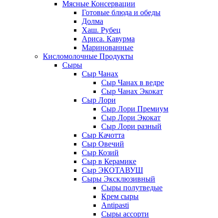
Мясные Консервации
Готовые блюда и обеды
Долма
Хаш. Рубец
Ариса. Кавурма
Маринованные
Кисломолочные Продукты
Сыры
Сыр Чанах
Сыр Чанах в ведре
Сыр Чанах Экокат
Сыр Лори
Сыр Лори Премиум
Сыр Лори Экокат
Сыр Лори разный
Сыр Качотта
Сыр Овечий
Сыр Козий
Сыр в Керамике
Сыр ЭКОТАВУШ
Сыры Эксклюзивный
Сыры полутведые
Крем сыры
Antipasti
Сыры ассорти