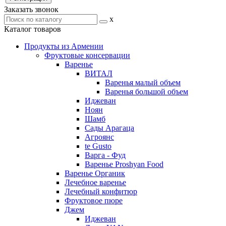
Заказать звонок
x
Каталог товаров
Продукты из Армении
Фруктовые консервации
Варенье
ВИТАЛ
Варенья малый объем
Варенья большой объем
Иджеван
Ноян
Шамб
Сады Арагаца
Агроянс
te Gusto
Варга - Фуд
Варенье Proshyan Food
Варенье Органик
Лечебное варенье
Лечебный конфитюр
Фруктовое пюре
Джем
Иджеван