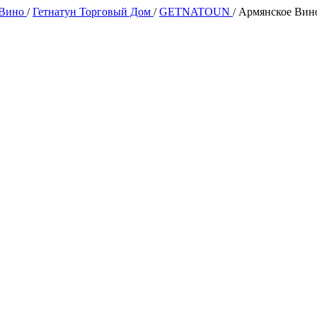
 Вино
/
Гетнатун Торговый Дом
/
GETNATOUN
/
Армянское Вино