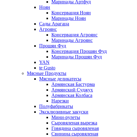
Маринады Артфуд
Ноян
Консервация Ноян
Маринады Ноян
Сады Арагаца
Агроянс
Консервация Агроянс
Маринады Агроянс
Прошян Фуд
Консервация Прошян Фуд
Маринады Прошян Фуд
YAN
te Gusto
Мясные Продукты
Мясные деликатесы
Армянская Бастурма
Армянский Суджух
Армянская Колбаса
Нарезки
Полуфабрикаты
Эксклюзивные закуски
Мини-рулеты
Сыровяленая вырезка
Говядина сыровяленая
Свинина сыровяленая