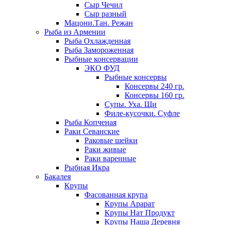
Сыр Чечил
Сыр разный
Мацони.Тан. Режан
Рыба из Армении
Рыба Охлажденная
Рыба Замороженная
Рыбные консервации
ЭКО ФУД
Рыбные консервы
Консервы 240 гр.
Консервы 160 гр.
Супы. Уха. Щи
Филе-кусочки. Суфле
Рыба Копченая
Раки Севанские
Раковые шейки
Раки живые
Раки варенные
Рыбная Икра
Бакалея
Крупы
Фасованная крупа
Крупы Арарат
Крупы Нат Продукт
Крупы Наша Деревня