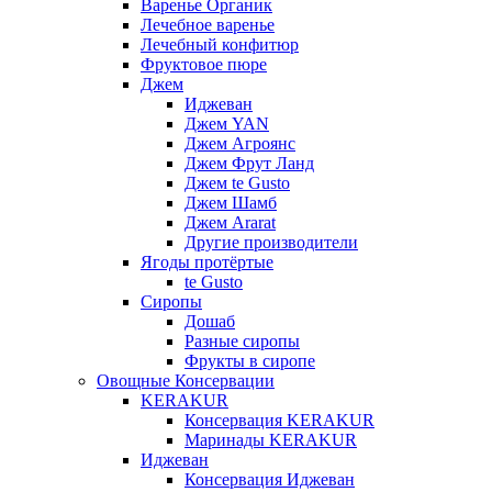
Варенье Органик
Лечебное варенье
Лечебный конфитюр
Фруктовое пюре
Джем
Иджеван
Джем YAN
Джем Агроянс
Джем Фрут Ланд
Джем te Gusto
Джем Шамб
Джем Ararat
Другие производители
Ягоды протёртые
te Gusto
Сиропы
Дошаб
Разные сиропы
Фрукты в сиропе
Овощные Консервации
KERAKUR
Консервация KERAKUR
Маринады KERAKUR
Иджеван
Консервация Иджеван