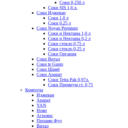
Соки 0,250 л
Соки SIS 1,6 л.
Соки Иджеван
Соки 1.0 л
Соки 0.25 л
Соки Noyan Premium
Соки и Нектары 1,0 л
Соки и Нектары 0,2 л
Соки стекло 0,75 л
Соки стекло 0,25 л
Соки Органик
Соки Витал
Соки te Gusto
Соки Шамб
Соки Арарат
Соки Tetra Pak 0,97л.
Соки Премиум ст. 0,75
Компоты
Иджеван
Арарат
YAN
Ноян
Агроянс
Прошян Фуд
Витал