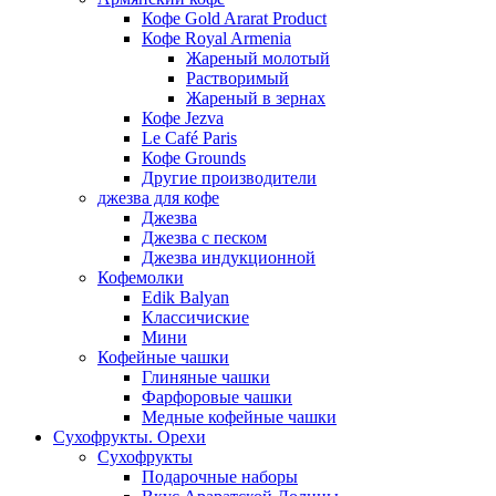
Кофе Gold Ararat Product
Кофе Royal Armenia
Жареный молотый
Растворимый
Жареный в зернах
Кофе Jezva
Le Café Paris
Кофе Grounds
Другие производители
джезва для кофе
Джезва
Джезва с песком
Джезва индукционной
Кофемолки
Edik Balyan
Классичиские
Мини
Кофейные чашки
Глиняные чашки
Фарфоровые чашки
Медные кофейные чашки
Сухофрукты. Орехи
Сухофрукты
Подарочные наборы