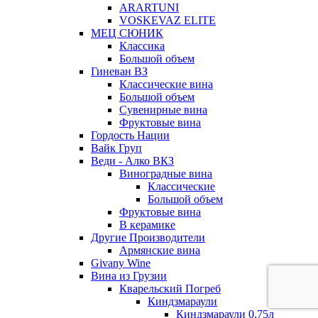
ARARTUNI
VOSKEVAZ ELITE
МЕЦ СЮНИК
Классика
Большой объем
Гиневан ВЗ
Классические вина
Большой объем
Сувенирные вина
Фруктовые вина
Гордость Нации
Вайк Груп
Веди - Алко ВКЗ
Виноградные вина
Классические
Большой объем
Фруктовые вина
В керамике
Другие Производители
Армянские вина
Givany Wine
Вина из Грузии
Кварельский Погреб
Киндзмараули
Киндзмараули 0,75л