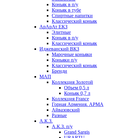
Коньяк в п/у
Коньяк в тубе
Спиртные напитки
Классический коньяк
АрАрАт ЕКЗ
Элитные
Коньяк в п/у
Классический коньяк
Иджеванский ВКЗ
Марочные коньяки
Коньяки п/у
Классический коньяк
Бренди
МАП
Коллекция Золотой
Объем 0,5 л
Коньяк 0,7 л
Коллекция France
Горная Армения. АРМА
Айвазовский
Разные
А.К.З.
А.К.З. п/у
Grand Sargis
URARTU