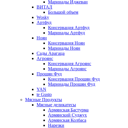
Маринады Иджеван
ВИТАЛ
Большой объем
Wosky
Артфуд
Консервация Артфуд
Маринады Артфуд
Ноян
Консервация Ноян
Маринады Ноян
Сады Арагаца
Агроянс
Консервация Агроянс
Маринады Агроянс
Прошян Фуд
Консервация Прошян Фуд
Маринады Прошян Фуд
YAN
te Gusto
Мясные Продукты
Мясные деликатесы
Армянская Бастурма
Армянский Суджух
Армянская Колбаса
Нарезки