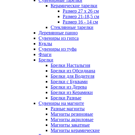
Сувенирные тарелки
Керамические тарелки
Размер 27 х 26 см
Размер 21-18,5 см
Размер 16 - 14 см
Стеклянные тарелки
Деревянные панно
Сувениры из гипса
Куклы
Сувениры из туфа
Флаги
Брелки
Брелки Настальгия
Брелки из Обсидиана
Брелки для Водителя
Брелки с Буквами
Брелки из Дерева
Брелки из Керамики
Брелки Разные
Сувениры на магните
Разные магниты
Магниты резиновые
Магниты акриловые
Магниты закатные
Магниты керамические