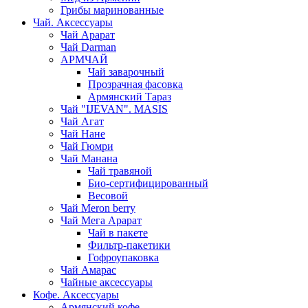
Грибы маринованные
Чай. Аксессуары
Чай Арарат
Чай Darman
АРМЧАЙ
Чай заварочный
Прозрачная фасовка
Армянский Тараз
Чай "IJEVAN". MASIS
Чай Агат
Чай Нане
Чай Гюмри
Чай Манана
Чай травяной
Био-сертифицированный
Весовой
Чай Meron berry
Чай Мега Арарат
Чай в пакете
Фильтр-пакетики
Гофроупаковка
Чай Амарас
Чайные аксессуары
Кофе. Аксессуары
Армянский кофе