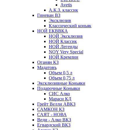
Avetis
А.К.З. классик
Гиневан ВЗ
Эксклюзив
Классический коньяк
НОЙ ЕКВВКА
НОЙ Эксклюзив
НОЙ Классик
НОЙ Легенды
NOY Very Speсial
НОЙ Кремлин
Оганян КЗ
Мадатовъ
Объем 0,5 л
Объем 0,75 л
Эксклюзивные Коньяки
Подарочные Коньяки
СИС Алко
Мараси КД
Грейт Велли АВКЗ
САМКОН КЗ
САЯТ - НОВА
Веди - Алко ВКЗ
Егвардский ВКЗ