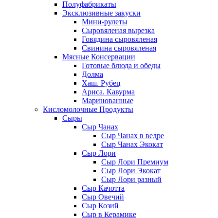
Полуфабрикаты
Эксклюзивные закуски
Мини-рулеты
Сыровяленая вырезка
Говядина сыровяленая
Свинина сыровяленая
Мясные Консервации
Готовые блюда и обеды
Долма
Хаш. Рубец
Ариса. Кавурма
Маринованные
Кисломолочные Продукты
Сыры
Сыр Чанах
Сыр Чанах в ведре
Сыр Чанах Экокат
Сыр Лори
Сыр Лори Премиум
Сыр Лори Экокат
Сыр Лори разный
Сыр Качотта
Сыр Овечий
Сыр Козий
Сыр в Керамике