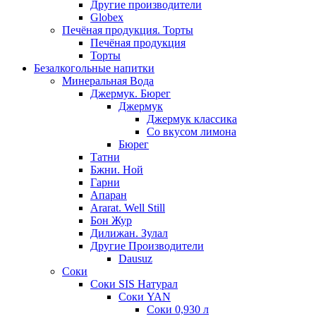
Другие производители
Globex
Печёная продукция. Торты
Печёная продукция
Торты
Безалкогольные напитки
Минеральная Вода
Джермук. Бюрег
Джермук
Джермук классика
Со вкусом лимона
Бюрег
Татни
Бжни. Ной
Гарни
Апаран
Ararat. Well Still
Бон Жур
Дилижан. Зулал
Другие Производители
Dausuz
Соки
Соки SIS Натурал
Соки YAN
Соки 0,930 л