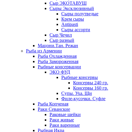
Сыр ЭКОТАВУШ
Сыры Эксклюзивный
Сыры полутведые
Крем сыры
Antipasti
Сыры ассорти
Сыр Чечил
Сыр разный
Мацони.Тан. Режан
Рыба из Армении
Рыба Охлажденная
Рыба Замороженная
Рыбные консервации
ЭКО ФУД
Рыбные консервы
Консервы 240 гр.
Консервы 160 гр.
Супы. Уха. Щи
Филе-кусочки. Суфле
Рыба Копченая
Раки Севанские
Раковые шейки
Раки живые
Раки варенные
Рыбная Икра