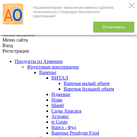
Нашим интернет-магазином намного удобнее
+7 (495) 646-888-1
пользоваться с помощью бесплатного
приложения!
В корзине
0
товаров
Установить
x
Меню каталога
Меню сайта
Вход
Регистрация
Продукты из Армении
Фруктовые консервации
Варенье
ВИТАЛ
Варенья малый объем
Варенья большой объем
Иджеван
Ноян
Шамб
Сады Арагаца
Агроянс
te Gusto
Варга - Фуд
Варенье Proshyan Food