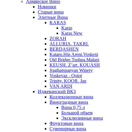
Армянское Вино
Новинки
Старые вина
Элитные Вина
KARAS
Karas
Karas New
ZORAH
ALLURIA. TAKRI.
BERDASHEN
Kataro.Hin Areni.Voskeni
Old Bridge.Tushpa.Malani
KEUSH. Z’art. KOUASH
Jraghatspanyan Winery
Voskevaz - Qotot
Trinity. KOOR. Jan
VAN ARDI
Иджеванский ВКЗ
Коллекционные вина
Виноградные вина
Вина 0,75 л
Большой объем
Эксклюзивные вина
Фруктовые вина
Cувенирные вина