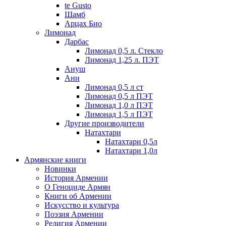
te Gusto
Шамб
Арцах Био
Лимонад
Дарбас
Лимонад 0,5 л. Стекло
Лимонад 1,25 л. ПЭТ
Ануш
Ани
Лимонад 0,5 л ст
Лимонад 0,5 л ПЭТ
Лимонад 1,0 л ПЭТ
Лимонад 1,5 л ПЭТ
Другие производители
Натахтари
Натахтари 0,5л
Натахтари 1,0л
Армянские книги
Новинки
История Армении
О Геноциде Армян
Книги об Армении
Иcкусство и культура
Поэзия Армении
Религия Армении