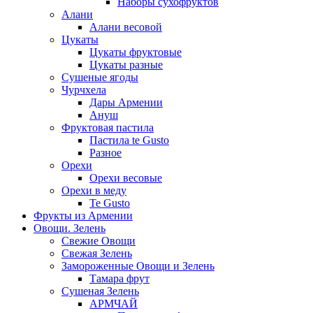
Наборы сухофруктов
Алани
Алани весовой
Цукаты
Цукаты фруктовые
Цукаты разные
Сушеные ягоды
Чурчхела
Дары Армении
Ануш
Фруктовая пастила
Пастила te Gusto
Разное
Орехи
Орехи весовые
Орехи в меду
Te Gusto
Фрукты из Армении
Овощи. Зелень
Свежие Овощи
Свежая Зелень
Замороженные Овощи и Зелень
Тамара фрут
Сушеная Зелень
АРМЧАЙ