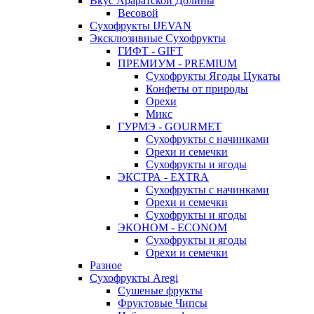
Вкус Араратской Долины
Весовой
Сухофрукты IJEVAN
Эксклюзивные Сухофрукты
ГИФТ - GIFT
ПРЕМИУМ - PREMIUM
Сухофрукты Ягоды Цукаты
Конфеты от природы
Орехи
Микс
ГУРМЭ - GOURMET
Сухофрукты с начинками
Орехи и семечки
Сухофрукты и ягоды
ЭКСТРА - EXTRA
Сухофрукты с начинками
Орехи и семечки
Сухофрукты и ягоды
ЭКОНОМ - ECONOM
Сухофрукты и ягоды
Орехи и семечки
Разное
Сухофрукты Aregi
Сушеные фрукты
Фруктовые Чипсы