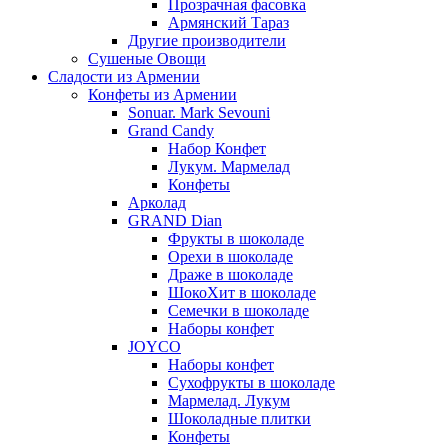
Прозрачная фасовка
Армянский Тараз
Другие производители
Сушеные Овощи
Сладости из Армении
Конфеты из Армении
Sonuar. Mark Sevouni
Grand Candy
Набор Конфет
Лукум. Мармелад
Конфеты
Арколад
GRAND Dian
Фрукты в шоколаде
Орехи в шоколаде
Драже в шоколаде
ШокоХит в шоколаде
Семечки в шоколаде
Наборы конфет
JOYCO
Наборы конфет
Сухофрукты в шоколаде
Мармелад. Лукум
Шоколадные плитки
Конфеты