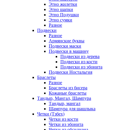
Этно жилетки
Этно шапки
Этно Подушки
Этно сумки
Разное
Подвески
Разное
Армянские буквы
Подвески маски
Подвески в машину
Подвески из дерева
Подвески из кости
Подвески из эбонита
Подвески Ностальгия
Браслеты
Разное
Браслеты из бисера
Кожаные браслеты
Тандыр, Мангал, Шампура
Тандыр, мангал
Шампура для шашлыка
Четки (Тзбех)
Четки из кости
Четки из эбонита
Четки из обсидиана