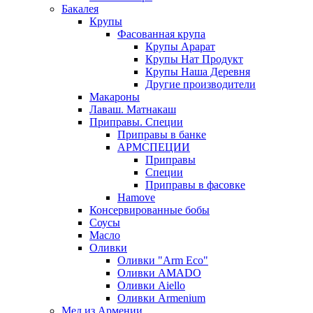
Бакалея
Крупы
Фасованная крупа
Крупы Арарат
Крупы Нат Продукт
Крупы Наша Деревня
Другие производители
Макароны
Лаваш. Матнакаш
Приправы. Специи
Приправы в банке
АРМСПЕЦИИ
Приправы
Специи
Приправы в фасовке
Hamove
Консервированные бобы
Соусы
Масло
Оливки
Оливки "Arm Eco"
Оливки AMADO
Оливки Aiello
Оливки Armenium
Мед из Армении