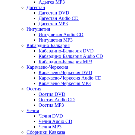
Адыгея MP3
Дагестан
Дагестан DVD
Дагестан Audio CD
Дагестан MP3
Ингушетия
Ингушетия Audio CD
Ингушетия MP3
Кабардино-Балкария
Кабардино-Балкария DVD
Кабардино-Балкария Audio CD
Кабардино-Балкария MP3
Карачаево-Черкесия
Карачаево-Черкесия DVD
Карачаево-Черкесия Audio CD
Карачаево-Черкесия MP3
Осетия
Осетия DVD
Осетия Audio CD
Осетия MP3
Чечня
Чечня DVD
Чечня Audio CD
Чечня MP3
Сборники Кавказа