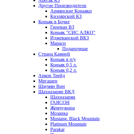
Арегак КЗ
Другие Производители
Армянские Коньяки
Кизлярский КЗ
Коньяк в Бочке
Гиневан ВЗ
Коньяк "СИС АЛКО"
Иджеванский ВКЗ
Мараси
Подарочные
Страна Камней
Коньяк в п/у
Коньяк 0,5 л.
Коньяк 0,2 л.
Аркон Трейд
Мргашен
Шаумян Вин
Шахназарян ВКД
Шахназарян
ГАЯСОН
Жемчужина
Мозаика
Mustang. Black Mountain
Platinum Mountain
Parakar