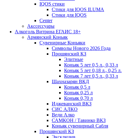
IQOS стики
Стики для IQOS ILUMA
Стики для IQOS
Сenter
Акссессуары
Алкоголь Витрина ЕГАИС 18+
Армянский Коньяк
Сувенирные Коньяки
Символы Нового 2026 Года
Прошянский КЗ
Элитные
Коньяк 5 лет 0,5 л., 0,33 л
Коньяк 5 лет 0,18 л., 0,25 л.
Коньяк 7 лет 0,5 л., 0,33 л
Шахназарян ВКД
Коньяк 0,5 л
Коньяк 0,25 л
Коньяк 0,70 л
Иджеванский ВКЗ
СИС АЛКО
Веди Алко
САМКОН / Тавинко ВКЗ
Коньяк сувенирный Сабля
Прошянский КЗ
Эксклюзив