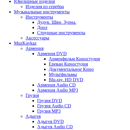
Ювелирные изделия
Изделия из серебра
Музыкальные инструменты
Инструменты
Дудук. Шви. Зурна.
Доол
Струнные инструменты
Аксессуары
MuzKavkaz
Армения
Армения DVD
Арменфильм Киностудия
Ереван Киностудия
Документальное Кино
Мультфильмы
Blu-ray. HD DVD
Армения Audio CD
Армения Audio MP3
Грузия
Грузия DVD
Грузия Audio CD
Грузия MP3
Адыгея
Адыгея DVD
Адыгея Audio CD