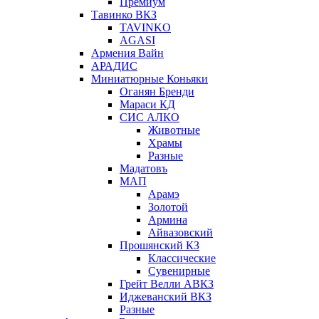
Премиум
Тавинко ВКЗ
TAVINKO
AGASI
Армения Вайн
АРАДИС
Миниатюрные Коньяки
Оганян Бренди
Мараси КД
СИС АЛКО
Животные
Храмы
Разные
Мадатовъ
МАП
Арамэ
Золотой
Армина
Айвазовский
Прошянский КЗ
Классические
Сувенирные
Грейт Велли АВКЗ
Иджеванский ВКЗ
Разные