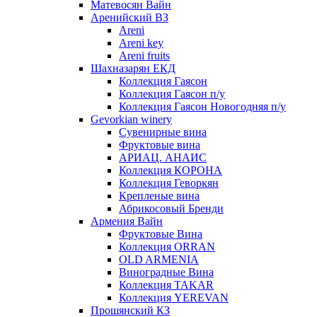
Матевосян Вайн
Аренийский ВЗ
Areni
Areni key
Areni fruits
Шахназарян ЕКД
Коллекция Гаясон
Коллекция Гаясон п/у
Коллекция Гаясон Новогодняя п/у
Gevorkian winery
Сувенирные вина
Фруктовые вина
АРИАЦ. АНАИС
Коллекция КОРОНА
Коллекция Геворкян
Крепленые вина
Абрикосовый Бренди
Армения Вайн
Фруктовые Вина
Коллекция ORRAN
OLD ARMENIA
Виноградные Вина
Коллекция TAKAR
Коллекция YEREVAN
Прошянский КЗ