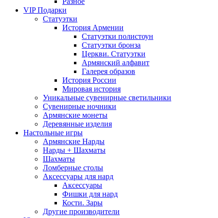
Разное
VIP Подарки
Статуэтки
История Армении
Статуэтки полистоун
Статуэтки бронза
Церкви. Статуэтки
Армянский алфавит
Галерея образов
История России
Мировая история
Уникальные сувенирные светильники
Сувенирные ночники
Армянские монеты
Деревянные изделия
Настольные игры
Армянские Нарды
Нарды + Шахматы
Шахматы
Ломберные столы
Аксессуары для нард
Аксессуары
Фишки для нард
Кости. Зары
Другие производители