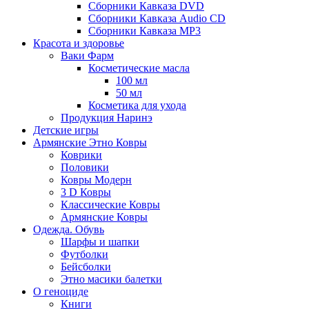
Сборники Кавказа DVD
Сборники Кавказа Audio CD
Сборники Кавказа MP3
Красота и здоровье
Ваки Фарм
Косметические масла
100 мл
50 мл
Косметика для ухода
Продукция Наринэ
Детские игры
Армянские Этно Ковры
Коврики
Половики
Ковры Модерн
3 D Ковры
Классические Ковры
Армянские Ковры
Одежда. Обувь
Шарфы и шапки
Футболки
Бейсболки
Этно масики балетки
О геноциде
Книги