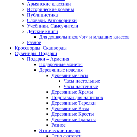
Армянские классики
Исторические романы
Публицистика
Словари. Разговорники
Учебники. Самоучители
Детские книги
Для дошкольников<br> и младших классов
Разное
Кроссворды. Сканворды
Сувениры. Подарки
Подарки – Армения
Подарочные монеты
Деревянные изделия
Деревянные часы
Часы настольные
Часы настенные
Деревянные Храмы
Подставки для напитков
Деревянные Тарелки
Деревянные Вазы
Деревянные Кресты
Деревянные Гранаты
Разное
Этнические товары
Этно скатерти