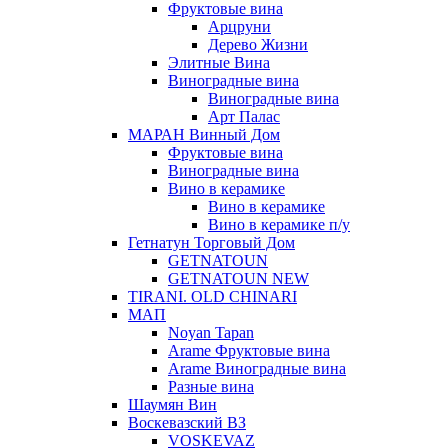
Фруктовые вина
Арцруни
Дерево Жизни
Элитные Вина
Виноградные вина
Виноградные вина
Арт Палас
МАРАН Винный Дом
Фруктовые вина
Виноградные вина
Вино в керамике
Вино в керамике
Вино в керамике п/у
Гетнатун Торговый Дом
GETNATOUN
GETNATOUN NEW
TIRANI. OLD CHINARI
МАП
Noyan Tapan
Arame Фруктовые вина
Arame Виноградные вина
Разные вина
Шаумян Вин
Воскевазский ВЗ
VOSKEVAZ