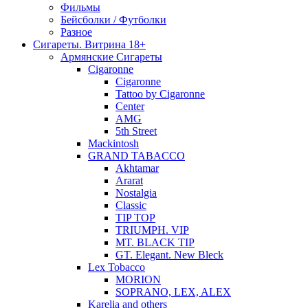
Фильмы
Бейсболки / Футболки
Разное
Сигареты. Витрина 18+
Армянские Сигареты
Cigaronne
Cigaronne
Tattoo by Cigaronne
Center
AMG
5th Street
Mackintosh
GRAND TABACCO
Akhtamar
Ararat
Nostalgia
Classic
TIP TOP
TRIUMPH. VIP
MT. BLACK TIP
GT. Elegant. New Bleck
Lex Tobacco
MORION
SOPRANO, LEX, ALEX
Karelia and others