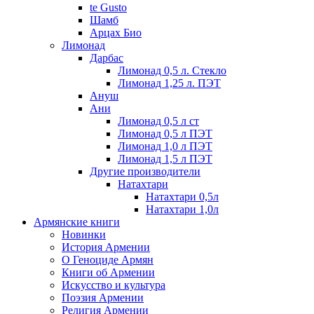
te Gusto
Шамб
Арцах Био
Лимонад
Дарбас
Лимонад 0,5 л. Стекло
Лимонад 1,25 л. ПЭТ
Ануш
Ани
Лимонад 0,5 л ст
Лимонад 0,5 л ПЭТ
Лимонад 1,0 л ПЭТ
Лимонад 1,5 л ПЭТ
Другие производители
Натахтари
Натахтари 0,5л
Натахтари 1,0л
Армянские книги
Новинки
История Армении
О Геноциде Армян
Книги об Армении
Иcкусство и культура
Поэзия Армении
Религия Армении