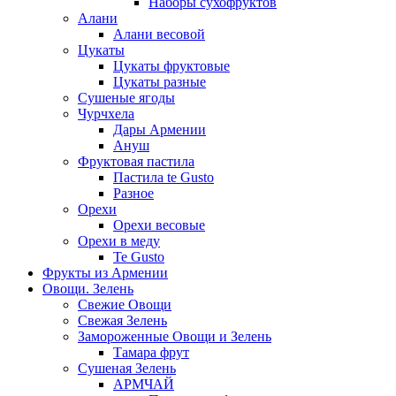
Наборы сухофруктов
Алани
Алани весовой
Цукаты
Цукаты фруктовые
Цукаты разные
Сушеные ягоды
Чурчхела
Дары Армении
Ануш
Фруктовая пастила
Пастила te Gusto
Разное
Орехи
Орехи весовые
Орехи в меду
Te Gusto
Фрукты из Армении
Овощи. Зелень
Свежие Овощи
Свежая Зелень
Замороженные Овощи и Зелень
Тамара фрут
Сушеная Зелень
АРМЧАЙ