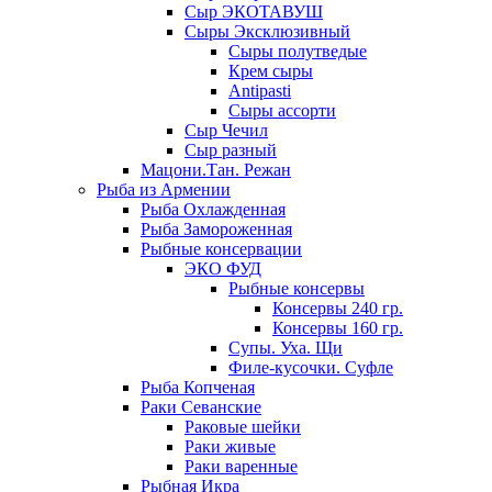
Сыр ЭКОТАВУШ
Сыры Эксклюзивный
Сыры полутведые
Крем сыры
Antipasti
Сыры ассорти
Сыр Чечил
Сыр разный
Мацони.Тан. Режан
Рыба из Армении
Рыба Охлажденная
Рыба Замороженная
Рыбные консервации
ЭКО ФУД
Рыбные консервы
Консервы 240 гр.
Консервы 160 гр.
Супы. Уха. Щи
Филе-кусочки. Суфле
Рыба Копченая
Раки Севанские
Раковые шейки
Раки живые
Раки варенные
Рыбная Икра