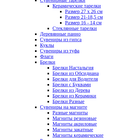
Сувенирные тарелки
Керамические тарелки
Размер 27 х 26 см
Размер 21-18,5 см
Размер 16 - 14 см
Стеклянные тарелки
Деревянные панно
Сувениры из гипса
Куклы
Сувениры из туфа
Флаги
Брелки
Брелки Настальгия
Брелки из Обсидиана
Брелки для Водителя
Брелки с Буквами
Брелки из Дерева
Брелки из Керамики
Брелки Разные
Сувениры на магните
Разные магниты
Магниты резиновые
Магниты акриловые
Магниты закатные
Магниты керамические