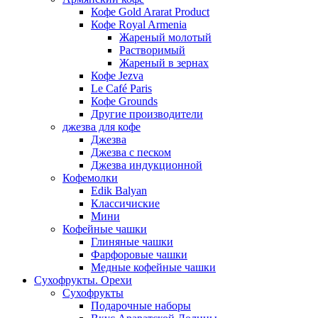
Кофе Gold Ararat Product
Кофе Royal Armenia
Жареный молотый
Растворимый
Жареный в зернах
Кофе Jezva
Le Café Paris
Кофе Grounds
Другие производители
джезва для кофе
Джезва
Джезва с песком
Джезва индукционной
Кофемолки
Edik Balyan
Классичиские
Мини
Кофейные чашки
Глиняные чашки
Фарфоровые чашки
Медные кофейные чашки
Сухофрукты. Орехи
Сухофрукты
Подарочные наборы