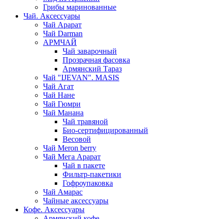
Грибы маринованные
Чай. Аксессуары
Чай Арарат
Чай Darman
АРМЧАЙ
Чай заварочный
Прозрачная фасовка
Армянский Тараз
Чай "IJEVAN". MASIS
Чай Агат
Чай Нане
Чай Гюмри
Чай Манана
Чай травяной
Био-сертифицированный
Весовой
Чай Meron berry
Чай Мега Арарат
Чай в пакете
Фильтр-пакетики
Гофроупаковка
Чай Амарас
Чайные аксессуары
Кофе. Аксессуары
Армянский кофе