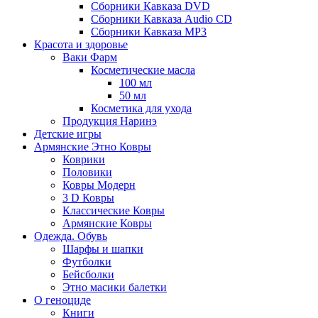
Сборники Кавказа DVD
Сборники Кавказа Audio CD
Сборники Кавказа MP3
Красота и здоровье
Ваки Фарм
Косметические масла
100 мл
50 мл
Косметика для ухода
Продукция Наринэ
Детские игры
Армянские Этно Ковры
Коврики
Половики
Ковры Модерн
3 D Ковры
Классические Ковры
Армянские Ковры
Одежда. Обувь
Шарфы и шапки
Футболки
Бейсболки
Этно масики балетки
О геноциде
Книги