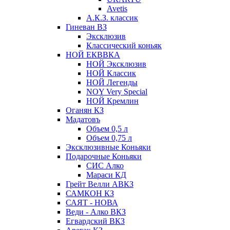
Avetis
А.К.З. классик
Гиневан ВЗ
Эксклюзив
Классический коньяк
НОЙ ЕКВВКА
НОЙ Эксклюзив
НОЙ Классик
НОЙ Легенды
NOY Very Speсial
НОЙ Кремлин
Оганян КЗ
Мадатовъ
Объем 0,5 л
Объем 0,75 л
Эксклюзивные Коньяки
Подарочные Коньяки
СИС Алко
Мараси КД
Грейт Велли АВКЗ
САМКОН КЗ
САЯТ - НОВА
Веди - Алко ВКЗ
Егвардский ВКЗ