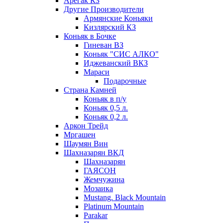
Арегак КЗ
Другие Производители
Армянские Коньяки
Кизлярский КЗ
Коньяк в Бочке
Гиневан ВЗ
Коньяк "СИС АЛКО"
Иджеванский ВКЗ
Мараси
Подарочные
Страна Камней
Коньяк в п/у
Коньяк 0,5 л.
Коньяк 0,2 л.
Аркон Трейд
Мргашен
Шаумян Вин
Шахназарян ВКД
Шахназарян
ГАЯСОН
Жемчужина
Мозаика
Mustang. Black Mountain
Platinum Mountain
Parakar