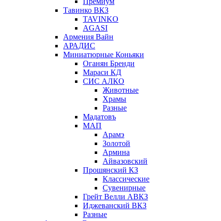
Премиум
Тавинко ВКЗ
TAVINKO
AGASI
Армения Вайн
АРАДИС
Миниатюрные Коньяки
Оганян Бренди
Мараси КД
СИС АЛКО
Животные
Храмы
Разные
Мадатовъ
МАП
Арамэ
Золотой
Армина
Айвазовский
Прошянский КЗ
Классические
Сувенирные
Грейт Велли АВКЗ
Иджеванский ВКЗ
Разные