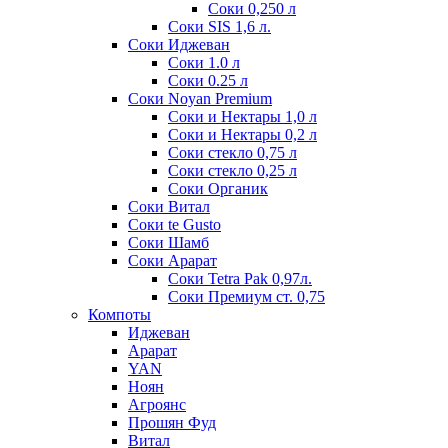
Соки 0,250 л
Соки SIS 1,6 л.
Соки Иджеван
Соки 1.0 л
Соки 0.25 л
Соки Noyan Premium
Соки и Нектары 1,0 л
Соки и Нектары 0,2 л
Соки стекло 0,75 л
Соки стекло 0,25 л
Соки Органик
Соки Витал
Соки te Gusto
Соки Шамб
Соки Арарат
Соки Tetra Pak 0,97л.
Соки Премиум ст. 0,75
Компоты
Иджеван
Арарат
YAN
Ноян
Агроянс
Прошян Фуд
Витал