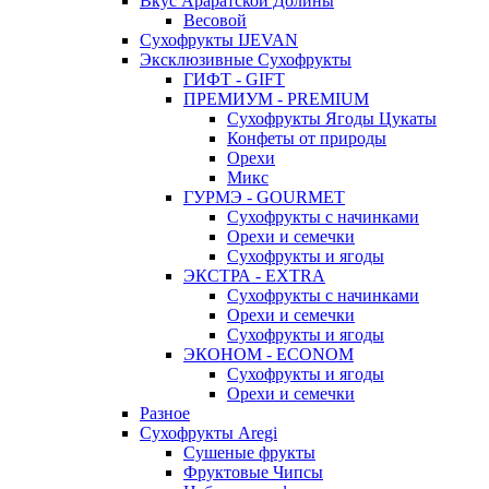
Вкус Араратской Долины
Весовой
Сухофрукты IJEVAN
Эксклюзивные Сухофрукты
ГИФТ - GIFT
ПРЕМИУМ - PREMIUM
Сухофрукты Ягоды Цукаты
Конфеты от природы
Орехи
Микс
ГУРМЭ - GOURMET
Сухофрукты с начинками
Орехи и семечки
Сухофрукты и ягоды
ЭКСТРА - EXTRA
Сухофрукты с начинками
Орехи и семечки
Сухофрукты и ягоды
ЭКОНОМ - ECONOM
Сухофрукты и ягоды
Орехи и семечки
Разное
Сухофрукты Aregi
Сушеные фрукты
Фруктовые Чипсы