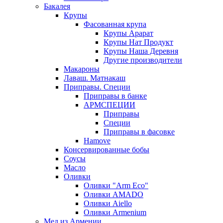
Бакалея
Крупы
Фасованная крупа
Крупы Арарат
Крупы Нат Продукт
Крупы Наша Деревня
Другие производители
Макароны
Лаваш. Матнакаш
Приправы. Специи
Приправы в банке
АРМСПЕЦИИ
Приправы
Специи
Приправы в фасовке
Hamove
Консервированные бобы
Соусы
Масло
Оливки
Оливки "Arm Eco"
Оливки AMADO
Оливки Aiello
Оливки Armenium
Мед из Армении