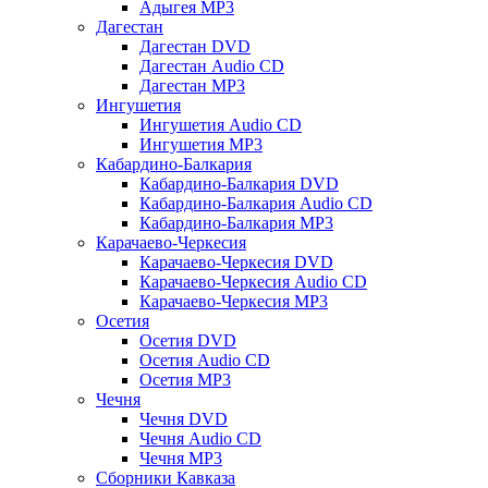
Адыгея MP3
Дагестан
Дагестан DVD
Дагестан Audio CD
Дагестан MP3
Ингушетия
Ингушетия Audio CD
Ингушетия MP3
Кабардино-Балкария
Кабардино-Балкария DVD
Кабардино-Балкария Audio CD
Кабардино-Балкария MP3
Карачаево-Черкесия
Карачаево-Черкесия DVD
Карачаево-Черкесия Audio CD
Карачаево-Черкесия MP3
Осетия
Осетия DVD
Осетия Audio CD
Осетия MP3
Чечня
Чечня DVD
Чечня Audio CD
Чечня MP3
Сборники Кавказа