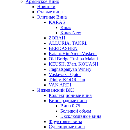
Армянское Вино
Новинки
Старые вина
Элитные Вина
KARAS
Karas
Karas New
ZORAH
ALLURIA. TAKRI.
BERDASHEN
Kataro.Hin Areni.Voskeni
Old Bridge.Tushpa.Malani
KEUSH. Z’art. KOUASH
Jraghatspanyan Winery
Voskevaz - Qotot
Trinity. KOOR. Jan
VAN ARDI
Иджеванский ВКЗ
Коллекционные вина
Виноградные вина
Вина 0,75 л
Большой объем
Эксклюзивные вина
Фруктовые вина
Cувенирные вина