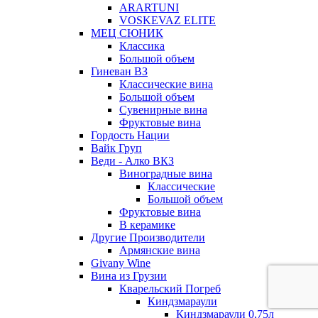
ARARTUNI
VOSKEVAZ ELITE
МЕЦ СЮНИК
Классика
Большой объем
Гиневан ВЗ
Классические вина
Большой объем
Сувенирные вина
Фруктовые вина
Гордость Нации
Вайк Груп
Веди - Алко ВКЗ
Виноградные вина
Классические
Большой объем
Фруктовые вина
В керамике
Другие Производители
Армянские вина
Givany Wine
Вина из Грузии
Кварельский Погреб
Киндзмараули
Киндзмараули 0,75л