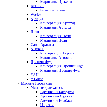
Маринады Иджеван
ВИТАЛ
Большой объем
Wosky
Артфуд
Консервация Артфуд
Маринады Артфуд
Ноян
Консервация Ноян
Маринады Ноян
Сады Арагаца
Агроянс
Консервация Агроянс
Маринады Агроянс
Прошян Фуд
Консервация Прошян Фуд
Маринады Прошян Фуд
YAN
te Gusto
Мясные Продукты
Мясные деликатесы
Армянская Бастурма
Армянский Суджух
Армянская Колбаса
Нарезки