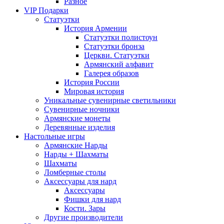
Разное
VIP Подарки
Статуэтки
История Армении
Статуэтки полистоун
Статуэтки бронза
Церкви. Статуэтки
Армянский алфавит
Галерея образов
История России
Мировая история
Уникальные сувенирные светильники
Сувенирные ночники
Армянские монеты
Деревянные изделия
Настольные игры
Армянские Нарды
Нарды + Шахматы
Шахматы
Ломберные столы
Аксессуары для нард
Аксессуары
Фишки для нард
Кости. Зары
Другие производители