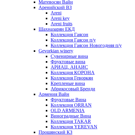
Матевосян Вайн
Аренийский ВЗ
Areni
Areni key
Areni fruits
Шахназарян ЕКД
Коллекция Гаясон
Коллекция Гаясон п/у
Коллекция Гаясон Новогодняя п/у
Gevorkian winery
Сувенирные вина
Фруктовые вина
АРИАЦ. АНАИС
Коллекция КОРОНА
Коллекция Геворкян
Крепленые вина
Абрикосовый Бренди
Армения Вайн
Фруктовые Вина
Коллекция ORRAN
OLD ARMENIA
Виноградные Вина
Коллекция TAKAR
Коллекция YEREVAN
Прошянский КЗ