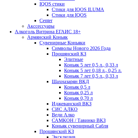
IQOS стики
Стики для IQOS ILUMA
Стики для IQOS
Сenter
Акссессуары
Алкоголь Витрина ЕГАИС 18+
Армянский Коньяк
Сувенирные Коньяки
Символы Нового 2026 Года
Прошянский КЗ
Элитные
Коньяк 5 лет 0,5 л., 0,33 л
Коньяк 5 лет 0,18 л., 0,25 л.
Коньяк 7 лет 0,5 л., 0,33 л
Шахназарян ВКД
Коньяк 0,5 л
Коньяк 0,25 л
Коньяк 0,70 л
Иджеванский ВКЗ
СИС АЛКО
Веди Алко
САМКОН / Тавинко ВКЗ
Коньяк сувенирный Сабля
Прошянский КЗ
Эксклюзив