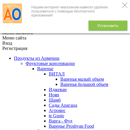
Нашим интернет-магазином намного удобнее
+7 (495) 646-888-1
пользоваться с помощью бесплатного
приложения!
В корзине
0
товаров
Установить
x
Меню каталога
Меню сайта
Вход
Регистрация
Продукты из Армении
Фруктовые консервации
Варенье
ВИТАЛ
Варенья малый объем
Варенья большой объем
Иджеван
Ноян
Шамб
Сады Арагаца
Агроянс
te Gusto
Варга - Фуд
Варенье Proshyan Food