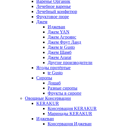
Варенье Органик
Лечебное варенье
Лечебный конфитюр
Фруктовое пюре
Джем
Иджеван
Джем YAN
Джем Агроянс
Джем Фрут Ланд
Джем te Gusto
Джем Шамб
Джем Ararat
Другие производители
Ягоды протёртые
te Gusto
Сиропы
Дошаб
Разные сиропы
Фрукты в сиропе
Овощные Консервации
KERAKUR
Консервация KERAKUR
Маринады KERAKUR
Иджеван
Консервация Иджеван