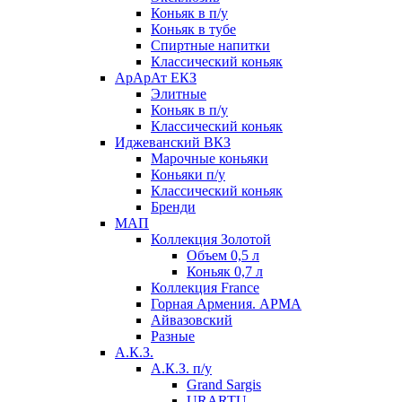
Коньяк в п/у
Коньяк в тубе
Спиртные напитки
Классический коньяк
АрАрАт ЕКЗ
Элитные
Коньяк в п/у
Классический коньяк
Иджеванский ВКЗ
Марочные коньяки
Коньяки п/у
Классический коньяк
Бренди
МАП
Коллекция Золотой
Объем 0,5 л
Коньяк 0,7 л
Коллекция France
Горная Армения. АРМА
Айвазовский
Разные
А.К.З.
А.К.З. п/у
Grand Sargis
URARTU