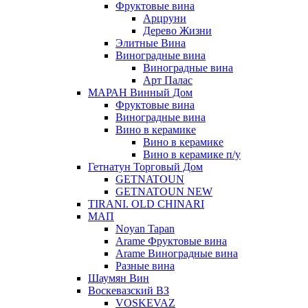
Фруктовые вина
Арцруни
Дерево Жизни
Элитные Вина
Виноградные вина
Виноградные вина
Арт Палас
МАРАН Винный Дом
Фруктовые вина
Виноградные вина
Вино в керамике
Вино в керамике
Вино в керамике п/у
Гетнатун Торговый Дом
GETNATOUN
GETNATOUN NEW
TIRANI. OLD CHINARI
МАП
Noyan Tapan
Arame Фруктовые вина
Arame Виноградные вина
Разные вина
Шаумян Вин
Воскевазский ВЗ
VOSKEVAZ