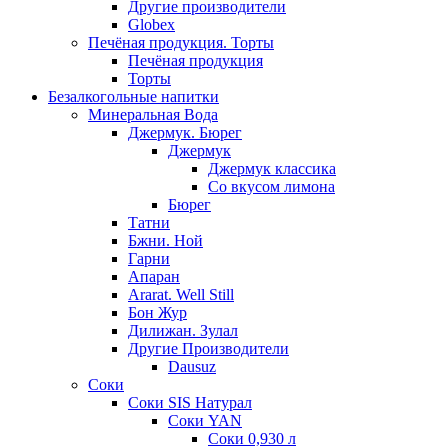
Другие производители
Globex
Печёная продукция. Торты
Печёная продукция
Торты
Безалкогольные напитки
Минеральная Вода
Джермук. Бюрег
Джермук
Джермук классика
Со вкусом лимона
Бюрег
Татни
Бжни. Ной
Гарни
Апаран
Ararat. Well Still
Бон Жур
Дилижан. Зулал
Другие Производители
Dausuz
Соки
Соки SIS Натурал
Соки YAN
Соки 0,930 л