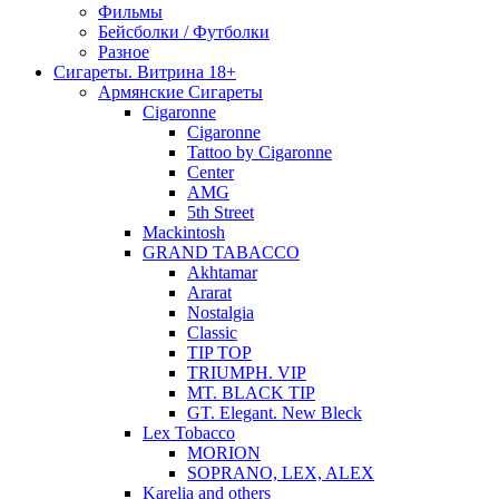
Фильмы
Бейсболки / Футболки
Разное
Сигареты. Витрина 18+
Армянские Сигареты
Cigaronne
Cigaronne
Tattoo by Cigaronne
Center
AMG
5th Street
Mackintosh
GRAND TABACCO
Akhtamar
Ararat
Nostalgia
Classic
TIP TOP
TRIUMPH. VIP
MT. BLACK TIP
GT. Elegant. New Bleck
Lex Tobacco
MORION
SOPRANO, LEX, ALEX
Karelia and others