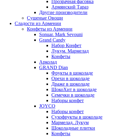
Прозрачная фасовка
Армянский Тараз
Другие производители
Сушеные Овощи
Сладости из Армении
Конфеты из Армении
Sonuar. Mark Sevouni
Grand Candy
Набор Конфет
Лукум. Мармелад
Конфеты
Арколад
GRAND Dian
Фрукты в шоколаде
Орехи в шоколаде
Драже в шоколаде
ШокоХит в шоколаде
Семечки в шоколаде
Наборы конфет
JOYCO
Наборы конфет
Сухофрукты в шоколаде
Мармелад. Лукум
Шоколадные плитки
Конфеты