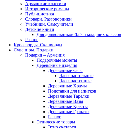
Армянские классики
Исторические романы
Публицистика
Словари. Разговорники
Учебники. Самоучители
Детские книги
Для дошкольников<br> и младших классов
Разное
Кроссворды. Сканворды
Сувениры. Подарки
Подарки – Армения
Подарочные монеты
Деревянные изделия
Деревянные часы
Часы настольные
Часы настенные
Деревянные Храмы
Подставки для напитков
Деревянные Тарелки
Деревянные Вазы
Деревянные Кресты
Деревянные Гранаты
Разное
Этнические товары
Этно скатерти