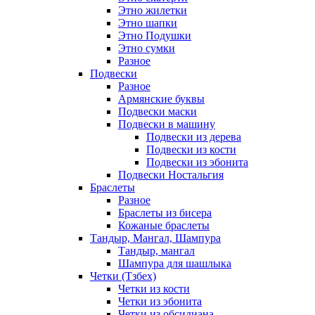
Этно жилетки
Этно шапки
Этно Подушки
Этно сумки
Разное
Подвески
Разное
Армянские буквы
Подвески маски
Подвески в машину
Подвески из дерева
Подвески из кости
Подвески из эбонита
Подвески Ностальгия
Браслеты
Разное
Браслеты из бисера
Кожаные браслеты
Тандыр, Мангал, Шампура
Тандыр, мангал
Шампура для шашлыка
Четки (Тзбех)
Четки из кости
Четки из эбонита
Четки из обсидиана