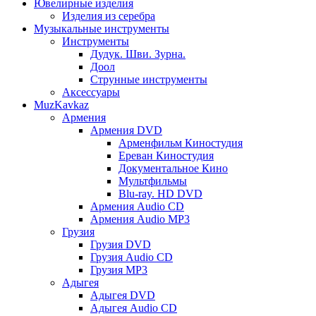
Ювелирные изделия
Изделия из серебра
Музыкальные инструменты
Инструменты
Дудук. Шви. Зурна.
Доол
Струнные инструменты
Аксессуары
MuzKavkaz
Армения
Армения DVD
Арменфильм Киностудия
Ереван Киностудия
Документальное Кино
Мультфильмы
Blu-ray. HD DVD
Армения Audio CD
Армения Audio MP3
Грузия
Грузия DVD
Грузия Audio CD
Грузия MP3
Адыгея
Адыгея DVD
Адыгея Audio CD