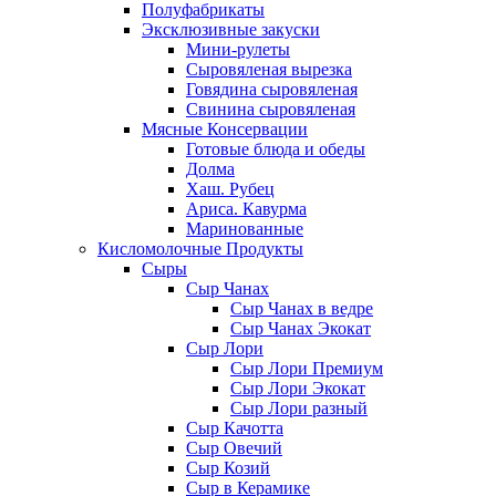
Полуфабрикаты
Эксклюзивные закуски
Мини-рулеты
Сыровяленая вырезка
Говядина сыровяленая
Свинина сыровяленая
Мясные Консервации
Готовые блюда и обеды
Долма
Хаш. Рубец
Ариса. Кавурма
Маринованные
Кисломолочные Продукты
Сыры
Сыр Чанах
Сыр Чанах в ведре
Сыр Чанах Экокат
Сыр Лори
Сыр Лори Премиум
Сыр Лори Экокат
Сыр Лори разный
Сыр Качотта
Сыр Овечий
Сыр Козий
Сыр в Керамике