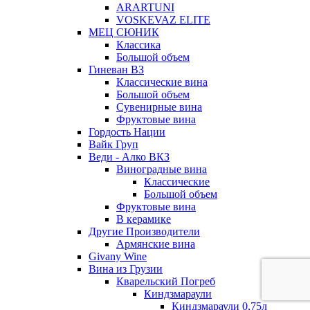
ARARTUNI
VOSKEVAZ ELITE
МЕЦ СЮНИК
Классика
Большой объем
Гиневан ВЗ
Классические вина
Большой объем
Сувенирные вина
Фруктовые вина
Гордость Нации
Вайк Груп
Веди - Алко ВКЗ
Виноградные вина
Классические
Большой объем
Фруктовые вина
В керамике
Другие Производители
Армянские вина
Givany Wine
Вина из Грузии
Кварельский Погреб
Киндзмараули
Киндзмараули 0,75л