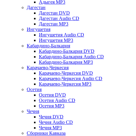
Адыгея MP3
Дагестан
Дагестан DVD
Дагестан Audio CD
Дагестан MP3
Ингушетия
Ингушетия Audio CD
Ингушетия MP3
Кабардино-Балкария
Кабардино-Балкария DVD
Кабардино-Балкария Audio CD
Кабардино-Балкария MP3
Карачаево-Черкесия
Карачаево-Черкесия DVD
Карачаево-Черкесия Audio CD
Карачаево-Черкесия MP3
Осетия
Осетия DVD
Осетия Audio CD
Осетия MP3
Чечня
Чечня DVD
Чечня Audio CD
Чечня MP3
Сборники Кавказа