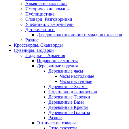
Армянские классики
Исторические романы
Публицистика
Словари. Разговорники
Учебники. Самоучители
Детские книги
Для дошкольников<br> и младших классов
Разное
Кроссворды. Сканворды
Сувениры. Подарки
Подарки – Армения
Подарочные монеты
Деревянные изделия
Деревянные часы
Часы настольные
Часы настенные
Деревянные Храмы
Подставки для напитков
Деревянные Тарелки
Деревянные Вазы
Деревянные Кресты
Деревянные Гранаты
Разное
Этнические товары
Этно скатерти