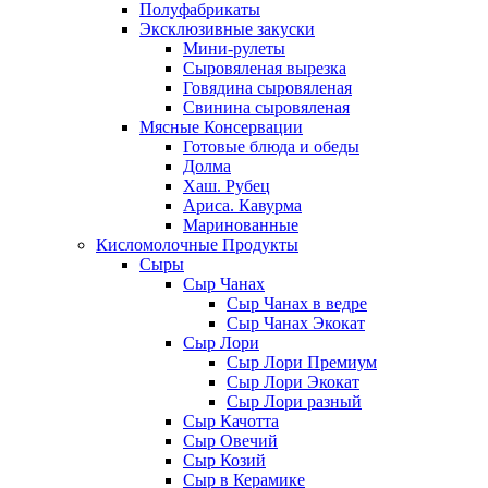
Полуфабрикаты
Эксклюзивные закуски
Мини-рулеты
Сыровяленая вырезка
Говядина сыровяленая
Свинина сыровяленая
Мясные Консервации
Готовые блюда и обеды
Долма
Хаш. Рубец
Ариса. Кавурма
Маринованные
Кисломолочные Продукты
Сыры
Сыр Чанах
Сыр Чанах в ведре
Сыр Чанах Экокат
Сыр Лори
Сыр Лори Премиум
Сыр Лори Экокат
Сыр Лори разный
Сыр Качотта
Сыр Овечий
Сыр Козий
Сыр в Керамике