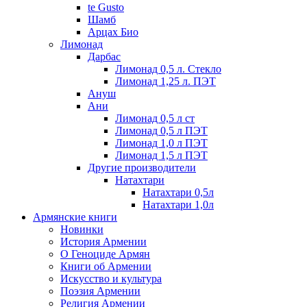
te Gusto
Шамб
Арцах Био
Лимонад
Дарбас
Лимонад 0,5 л. Стекло
Лимонад 1,25 л. ПЭТ
Ануш
Ани
Лимонад 0,5 л ст
Лимонад 0,5 л ПЭТ
Лимонад 1,0 л ПЭТ
Лимонад 1,5 л ПЭТ
Другие производители
Натахтари
Натахтари 0,5л
Натахтари 1,0л
Армянские книги
Новинки
История Армении
О Геноциде Армян
Книги об Армении
Иcкусство и культура
Поэзия Армении
Религия Армении