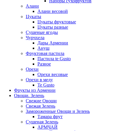
Наборы сухофруктов
Алани
Алани весовой
Цукаты
Цукаты фруктовые
Цукаты разные
Сушеные ягоды
Чурчхела
Дары Армении
Ануш
Фруктовая пастила
Пастила te Gusto
Разное
Орехи
Орехи весовые
Орехи в меду
Te Gusto
Фрукты из Армении
Овощи. Зелень
Свежие Овощи
Свежая Зелень
Замороженные Овощи и Зелень
Тамара фрут
Сушеная Зелень
АРМЧАЙ