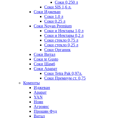
Соки 0,250 л
Соки SIS 1,6 л.
Соки Иджеван
Соки 1.0 л
Соки 0.25 л
Соки Noyan Premium
Соки и Нектары 1,0 л
Соки и Нектары 0,2 л
Соки стекло 0,75 л
Соки стекло 0,25 л
Соки Органик
Соки Витал
Соки te Gusto
Соки Шамб
Соки Арарат
Соки Tetra Pak 0,97л.
Соки Премиум ст. 0,75
Компоты
Иджеван
Арарат
YAN
Ноян
Агроянс
Прошян Фуд
Витал