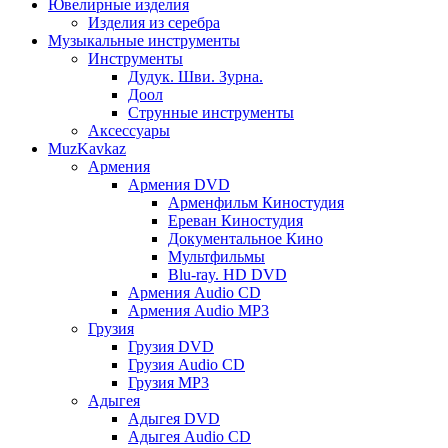
Ювелирные изделия
Изделия из серебра
Музыкальные инструменты
Инструменты
Дудук. Шви. Зурна.
Доол
Струнные инструменты
Аксессуары
MuzKavkaz
Армения
Армения DVD
Арменфильм Киностудия
Ереван Киностудия
Документальное Кино
Мультфильмы
Blu-ray. HD DVD
Армения Audio CD
Армения Audio MP3
Грузия
Грузия DVD
Грузия Audio CD
Грузия MP3
Адыгея
Адыгея DVD
Адыгея Audio CD