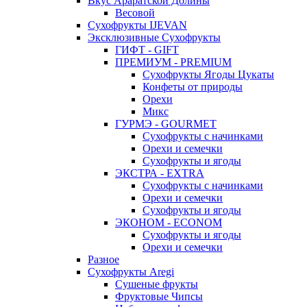
Вкус Араратской Долины
Весовой
Сухофрукты IJEVAN
Эксклюзивные Сухофрукты
ГИФТ - GIFT
ПРЕМИУМ - PREMIUM
Сухофрукты Ягоды Цукаты
Конфеты от природы
Орехи
Микс
ГУРМЭ - GOURMET
Сухофрукты с начинками
Орехи и семечки
Сухофрукты и ягоды
ЭКСТРА - EXTRA
Сухофрукты с начинками
Орехи и семечки
Сухофрукты и ягоды
ЭКОНОМ - ECONOM
Сухофрукты и ягоды
Орехи и семечки
Разное
Сухофрукты Aregi
Сушеные фрукты
Фруктовые Чипсы