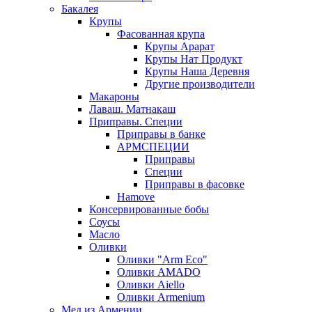
Бакалея
Крупы
Фасованная крупа
Крупы Арарат
Крупы Нат Продукт
Крупы Наша Деревня
Другие производители
Макароны
Лаваш. Матнакаш
Приправы. Специи
Приправы в банке
АРМСПЕЦИИ
Приправы
Специи
Приправы в фасовке
Hamove
Консервированные бобы
Соусы
Масло
Оливки
Оливки "Arm Eco"
Оливки AMADO
Оливки Aiello
Оливки Armenium
Мед из Армении