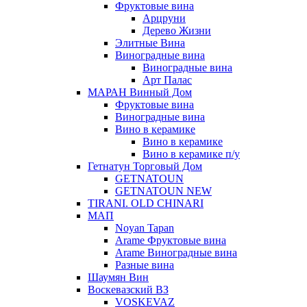
Фруктовые вина
Арцруни
Дерево Жизни
Элитные Вина
Виноградные вина
Виноградные вина
Арт Палас
МАРАН Винный Дом
Фруктовые вина
Виноградные вина
Вино в керамике
Вино в керамике
Вино в керамике п/у
Гетнатун Торговый Дом
GETNATOUN
GETNATOUN NEW
TIRANI. OLD CHINARI
МАП
Noyan Tapan
Arame Фруктовые вина
Arame Виноградные вина
Разные вина
Шаумян Вин
Воскевазский ВЗ
VOSKEVAZ