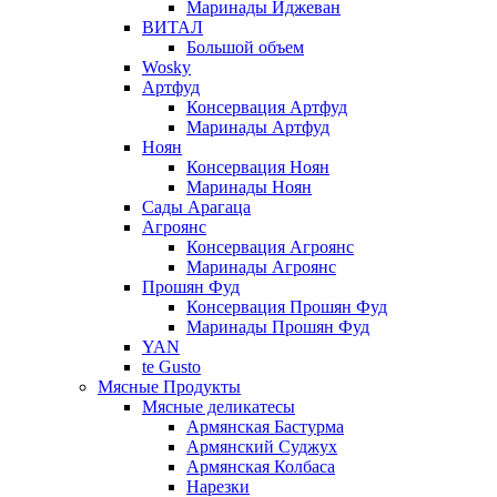
Маринады Иджеван
ВИТАЛ
Большой объем
Wosky
Артфуд
Консервация Артфуд
Маринады Артфуд
Ноян
Консервация Ноян
Маринады Ноян
Сады Арагаца
Агроянс
Консервация Агроянс
Маринады Агроянс
Прошян Фуд
Консервация Прошян Фуд
Маринады Прошян Фуд
YAN
te Gusto
Мясные Продукты
Мясные деликатесы
Армянская Бастурма
Армянский Суджух
Армянская Колбаса
Нарезки