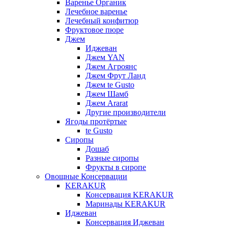
Варенье Органик
Лечебное варенье
Лечебный конфитюр
Фруктовое пюре
Джем
Иджеван
Джем YAN
Джем Агроянс
Джем Фрут Ланд
Джем te Gusto
Джем Шамб
Джем Ararat
Другие производители
Ягоды протёртые
te Gusto
Сиропы
Дошаб
Разные сиропы
Фрукты в сиропе
Овощные Консервации
KERAKUR
Консервация KERAKUR
Маринады KERAKUR
Иджеван
Консервация Иджеван