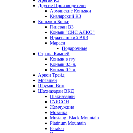
Арегак КЗ
Другие Производители
Армянские Коньяки
Кизлярский КЗ
Коньяк в Бочке
Гиневан ВЗ
Коньяк "СИС АЛКО"
Иджеванский ВКЗ
Мараси
Подарочные
Страна Камней
Коньяк в п/у
Коньяк 0,5 л.
Коньяк 0,2 л.
Аркон Трейд
Мргашен
Шаумян Вин
Шахназарян ВКД
Шахназарян
ГАЯСОН
Жемчужина
Мозаика
Mustang. Black Mountain
Platinum Mountain
Parakar