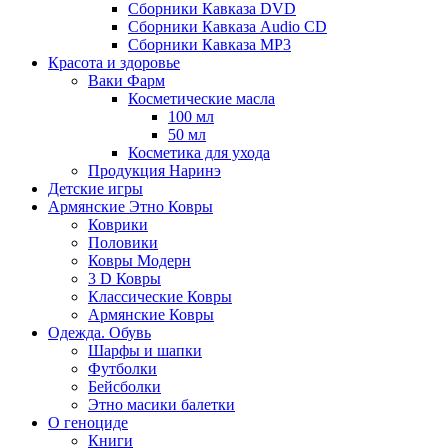
Сборники Кавказа DVD
Сборники Кавказа Audio CD
Сборники Кавказа MP3
Красота и здоровье
Ваки Фарм
Косметические масла
100 мл
50 мл
Косметика для ухода
Продукция Наринэ
Детские игры
Армянские Этно Ковры
Коврики
Половики
Ковры Модерн
3 D Ковры
Классические Ковры
Армянские Ковры
Одежда. Обувь
Шарфы и шапки
Футболки
Бейсболки
Этно масики балетки
О геноциде
Книги