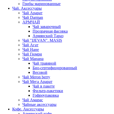
Грибы маринованные
Чай. Аксессуары
Чай Арарат
Чай Darman
АРМЧАЙ
Чай заварочный
Прозрачная фасовка
Армянский Тараз
Чай "IJEVAN". MASIS
Чай Агат
Чай Нане
Чай Гюмри
Чай Манана
Чай травяной
Био-сертифицированный
Весовой
Чай Meron berry
Чай Мега Арарат
Чай в пакете
Фильтр-пакетики
Гофроупаковка
Чай Амарас
Чайные аксессуары
Кофе. Аксессуары
Армянский кофе