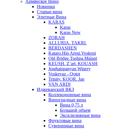
Армянское Вино
Новинки
Старые вина
Элитные Вина
KARAS
Karas
Karas New
ZORAH
ALLURIA. TAKRI.
BERDASHEN
Kataro.Hin Areni.Voskeni
Old Bridge.Tushpa.Malani
KEUSH. Z’art. KOUASH
Jraghatspanyan Winery
Voskevaz - Qotot
Trinity. KOOR. Jan
VAN ARDI
Иджеванский ВКЗ
Коллекционные вина
Виноградные вина
Вина 0,75 л
Большой объем
Эксклюзивные вина
Фруктовые вина
Cувенирные вина