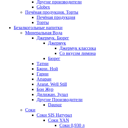
Другие производители
Globex
Печёная продукция. Торты
Печёная продукция
Торты
Безалкогольные напитки
Минеральная Вода
Джермук. Бюрег
Джермук
Джермук классика
Со вкусом лимона
Бюрег
Татни
Бжни. Ной
Гарни
Апаран
Ararat. Well Still
Бон Жур
Дилижан. Зулал
Другие Производители
Dausuz
Соки
Соки SIS Натурал
Соки YAN
Соки 0,930 л