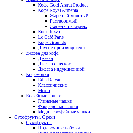
Кофе Gold Ararat Product
Кофе Royal Armenia
Жареный молотый
Растворимый
Жареный в зернах
Кофе Jezva
Le Café Paris
Кофе Grounds
Другие производители
джезва для кофе
Джезва
Джезва с песком
Джезва индукционной
Кофемолки
Edik Balyan
Классичиские
Мини
Кофейные чашки
Глиняные чашки
Фарфоровые чашки
Медные кофейные чашки
Сухофрукты. Орехи
Сухофрукты
Подарочные наборы