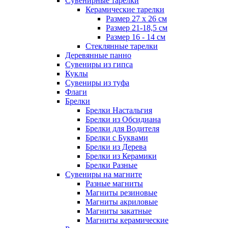
Сувенирные тарелки
Керамические тарелки
Размер 27 х 26 см
Размер 21-18,5 см
Размер 16 - 14 см
Стеклянные тарелки
Деревянные панно
Сувениры из гипса
Куклы
Сувениры из туфа
Флаги
Брелки
Брелки Настальгия
Брелки из Обсидиана
Брелки для Водителя
Брелки с Буквами
Брелки из Дерева
Брелки из Керамики
Брелки Разные
Сувениры на магните
Разные магниты
Магниты резиновые
Магниты акриловые
Магниты закатные
Магниты керамические