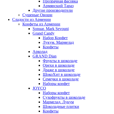
Прозрачная фасовка
Армянский Тараз
Другие производители
Сушеные Овощи
Сладости из Армении
Конфеты из Армении
Sonuar. Mark Sevouni
Grand Candy
Набор Конфет
Лукум. Мармелад
Конфеты
Арколад
GRAND Dian
Фрукты в шоколаде
Орехи в шоколаде
Драже в шоколаде
ШокоХит в шоколаде
Семечки в шоколаде
Наборы конфет
JOYCO
Наборы конфет
Сухофрукты в шоколаде
Мармелад. Лукум
Шоколадные плитки
Конфеты