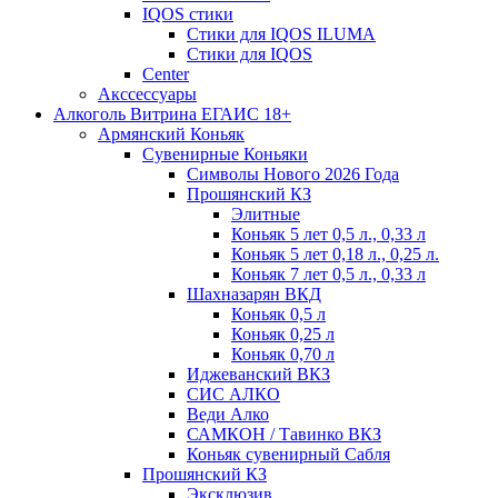
IQOS стики
Стики для IQOS ILUMA
Стики для IQOS
Сenter
Акссессуары
Алкоголь Витрина ЕГАИС 18+
Армянский Коньяк
Сувенирные Коньяки
Символы Нового 2026 Года
Прошянский КЗ
Элитные
Коньяк 5 лет 0,5 л., 0,33 л
Коньяк 5 лет 0,18 л., 0,25 л.
Коньяк 7 лет 0,5 л., 0,33 л
Шахназарян ВКД
Коньяк 0,5 л
Коньяк 0,25 л
Коньяк 0,70 л
Иджеванский ВКЗ
СИС АЛКО
Веди Алко
САМКОН / Тавинко ВКЗ
Коньяк сувенирный Сабля
Прошянский КЗ
Эксклюзив