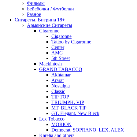
Фильмы
Бейсболки / Футболки
Разное
Сигареты. Витрина 18+
Армянские Сигареты
Cigaronne
Cigaronne
Tattoo by Cigaronne
Center
AMG
5th Street
Mackintosh
GRAND TABACCO
Akhtamar
Ararat
Nostalgia
Classic
TIP TOP
TRIUMPH. VIP
MT. BLACK TIP
GT. Elegant. New Bleck
Lex Tobacco
MORION
Democrat, SOPRANO, LEX, ALEX
Karelia and others