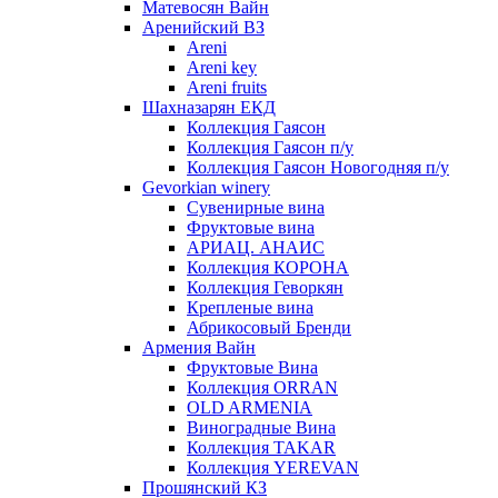
Матевосян Вайн
Аренийский ВЗ
Areni
Areni key
Areni fruits
Шахназарян ЕКД
Коллекция Гаясон
Коллекция Гаясон п/у
Коллекция Гаясон Новогодняя п/у
Gevorkian winery
Сувенирные вина
Фруктовые вина
АРИАЦ. АНАИС
Коллекция КОРОНА
Коллекция Геворкян
Крепленые вина
Абрикосовый Бренди
Армения Вайн
Фруктовые Вина
Коллекция ORRAN
OLD ARMENIA
Виноградные Вина
Коллекция TAKAR
Коллекция YEREVAN
Прошянский КЗ