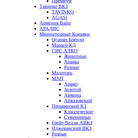
Премиум
Тавинко ВКЗ
TAVINKO
AGASI
Армения Вайн
АРАДИС
Миниатюрные Коньяки
Оганян Бренди
Мараси КД
СИС АЛКО
Животные
Храмы
Разные
Мадатовъ
МАП
Арамэ
Золотой
Армина
Айвазовский
Прошянский КЗ
Классические
Сувенирные
Грейт Велли АВКЗ
Иджеванский ВКЗ
Разные