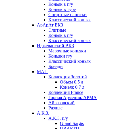
Коньяк в п/у
Коньяк в тубе
Спиртные напитки
Классический коньяк
АрАрАт ЕКЗ
Элитные
Коньяк в п/у
Классический коньяк
Иджеванский ВКЗ
Марочные коньяки
Коньяки п/у
Классический коньяк
Бренди
МАП
Коллекция Золотой
Объем 0,5 л
Коньяк 0,7 л
Коллекция France
Горная Армения. АРМА
Айвазовский
Разные
А.К.З.
А.К.З. п/у
Grand Sargis
URARTU