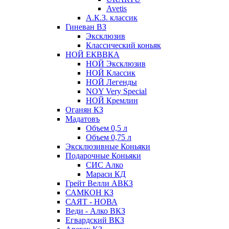
Avetis
А.К.З. классик
Гиневан ВЗ
Эксклюзив
Классический коньяк
НОЙ ЕКВВКА
НОЙ Эксклюзив
НОЙ Классик
НОЙ Легенды
NOY Very Speсial
НОЙ Кремлин
Оганян КЗ
Мадатовъ
Объем 0,5 л
Объем 0,75 л
Эксклюзивные Коньяки
Подарочные Коньяки
СИС Алко
Мараси КД
Грейт Велли АВКЗ
САМКОН КЗ
САЯТ - НОВА
Веди - Алко ВКЗ
Егвардский ВКЗ