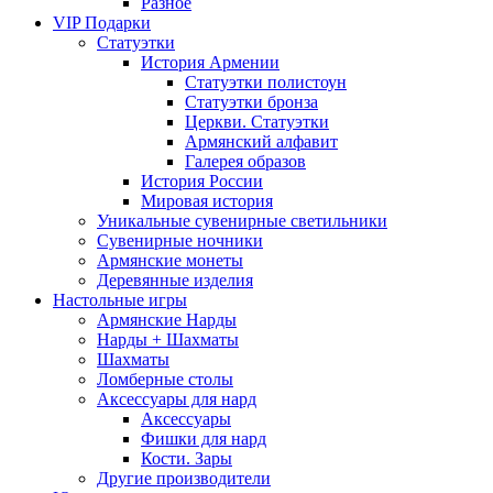
Разное
VIP Подарки
Статуэтки
История Армении
Статуэтки полистоун
Статуэтки бронза
Церкви. Статуэтки
Армянский алфавит
Галерея образов
История России
Мировая история
Уникальные сувенирные светильники
Сувенирные ночники
Армянские монеты
Деревянные изделия
Настольные игры
Армянские Нарды
Нарды + Шахматы
Шахматы
Ломберные столы
Аксессуары для нард
Аксессуары
Фишки для нард
Кости. Зары
Другие производители