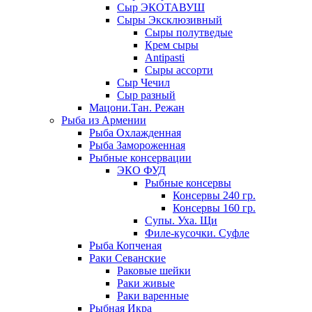
Сыр ЭКОТАВУШ
Сыры Эксклюзивный
Сыры полутведые
Крем сыры
Antipasti
Сыры ассорти
Сыр Чечил
Сыр разный
Мацони.Тан. Режан
Рыба из Армении
Рыба Охлажденная
Рыба Замороженная
Рыбные консервации
ЭКО ФУД
Рыбные консервы
Консервы 240 гр.
Консервы 160 гр.
Супы. Уха. Щи
Филе-кусочки. Суфле
Рыба Копченая
Раки Севанские
Раковые шейки
Раки живые
Раки варенные
Рыбная Икра