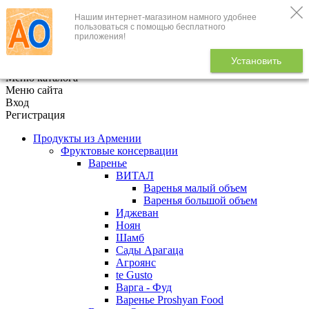
Нашим интернет-магазином намного удобнее
+7 (495) 646-888-1
пользоваться с помощью бесплатного
приложения!
В корзине
0
товаров
Установить
x
Меню каталога
Меню сайта
Вход
Регистрация
Продукты из Армении
Фруктовые консервации
Варенье
ВИТАЛ
Варенья малый объем
Варенья большой объем
Иджеван
Ноян
Шамб
Сады Арагаца
Агроянс
te Gusto
Варга - Фуд
Варенье Proshyan Food