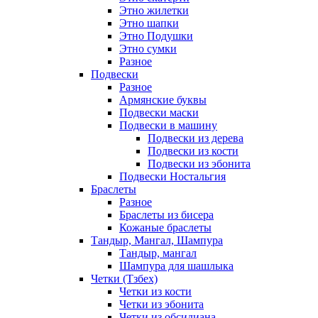
Этно жилетки
Этно шапки
Этно Подушки
Этно сумки
Разное
Подвески
Разное
Армянские буквы
Подвески маски
Подвески в машину
Подвески из дерева
Подвески из кости
Подвески из эбонита
Подвески Ностальгия
Браслеты
Разное
Браслеты из бисера
Кожаные браслеты
Тандыр, Мангал, Шампура
Тандыр, мангал
Шампура для шашлыка
Четки (Тзбех)
Четки из кости
Четки из эбонита
Четки из обсидиана